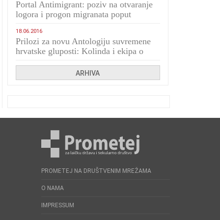
Portal Antimigrant: poziv na otvaranje
logora i progon migranata poput
bijesnih kerova
18.06.2016
Prilozi za novu Antologiju suvremene
hrvatske gluposti: Kolinda i ekipa o
navijačkim huliganima
ARHIVA
PROMETEJ NA DRUŠTVENIM MREŽAMA
O NAMA
IMPRESSUM