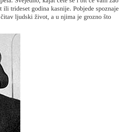
ela. Svejedno, kajat ćete se i bit će vam žao
 ili trideset godina kasnije. Pobjede spoznaje
 čitav ljudski život, a u njima je grozno što