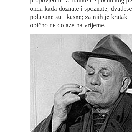
propovjedničke nauke i isposničkog pep
onda kada doznate i spoznate, dvadeset
polagane su i kasne; za njih je kratak i
obično ne dolaze na vrijeme.