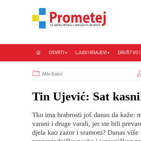
OSVRTI
LJUDI I KRAJEVI
DRUŠTVO 
Mile Babić
Tin Ujević: Sat kasn
Tko ima hrabrosti još danas da kaže: mo
varani i druge varali, jer ste bili prevare
djela kao zazor i sramotu? Danas više