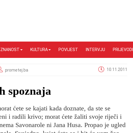
I ZNANOST
KULTURA
POVIJEST
INTERVJU
PRIJEVODI
10.11.2011
prometej.ba
ih spoznaja
rat ćete se kajati kada doznate, da ste se
ni i radili krivo; morat ćete žaliti svoje riječi i
 nema Savonarole ni Jana Husa. Propao je ugled