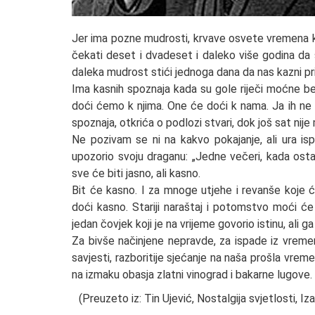
Jer ima pozne mudrosti, krvave osvete vremena kad
čekati deset i dvadeset i daleko više godina da s
daleka mudrost stići jednoga dana da nas kazni pri
Ima kasnih spoznaja kada su gole riječi moćne bez n
doći ćemo k njima. One će doći k nama. Ja ih ne po
spoznaja, otkrića o podlozi stvari, dok još sat nij
Ne pozivam se ni na kakvo pokajanje, ali ura isp
upozorio svoju draganu: „Jedne večeri, kada ostari
sve će biti jasno, ali kasno.
Bit će kasno. I za mnoge utjehe i revanše koje ćemo
doći kasno. Stariji naraštaj i potomstvo moći će
jedan čovjek koji je na vrijeme govorio istinu, ali ga 
Za bivše načinjene nepravde, za ispade iz vremen
savjesti, razboritije sjećanje na naša prošla vre
na izmaku obasja zlatni vinograd i bakarne lugove.
(Preuzeto iz: Tin Ujević, Nostalgija svjetlosti, 