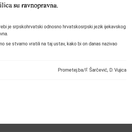
rebi je srpskohrvatski odnosno hrvatskosrpski jezik ijekavskog
avna.
o se stvarno vratili na taj ustav, kako bi on danas nazivao
Prometej.ba/F. Šarčević, D. Vujica