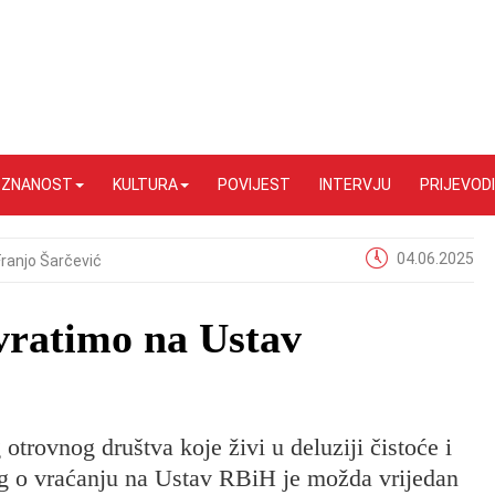
I ZNANOST
KULTURA
POVIJEST
INTERVJU
PRIJEVODI
04.06.2025
Franjo Šarčević
 vratimo na Ustav
otrovnog društva koje živi u deluziji čistoće i
dlog o vraćanju na Ustav RBiH je možda vrijedan