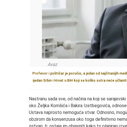
Profesor i političar je poručio, a jedan od najčitanijih 
ijedan Srbin i Hrvat u BiH koji se koliko sutra neće učlan
Nastranu sada sve, od načina na koji se sarajevski
oko Željka Komšića i Bakira Izetbegovića, odnose
Ustava naprosto nemoguća stvar. Odnosno, moguća 
obzirom da konsenzusa oko toga definitivno nema, 
ostvari, tj. ostaje im objasniti kako to planiraju izve