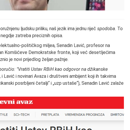
oružnjenu ljudsku priliku, naš jezik ima jednu riječ
spodoba.
To
negdje zatreba preciznih opisa.
lektualno-političkog miljea, Senadin Lavić, profesor na
 član Komšićeve Demokratske fronte, koji već desetljećima
znio je novi prijedlog željan pažnje.
poručio: "Vratiti Ustav RBiH kao odgovor na džikanske
 i Lavić i novinari Avaza i društveni ambijent koji ih takvima
anski posrbljeni četalji“ i „uzp ustaše“), Senadin Lavić zalaže