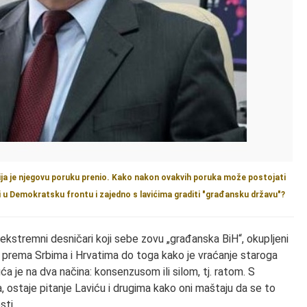
medija je njegovu poruku prenio. Kako nakon ovakvih poruka može postojati
iti u Demokratsku frontu i zajedno s lavićima graditi "građansku državu"?
 ekstremni desničari koji sebe zovu „građanska BiH“, okupljeni
 prema Srbima i Hrvatima do toga kako je vraćanje staroga
je na dva načina: konsenzusom ili silom, tj. ratom. S
ostaje pitanje Laviću i drugima kako oni maštaju da se to
sti.