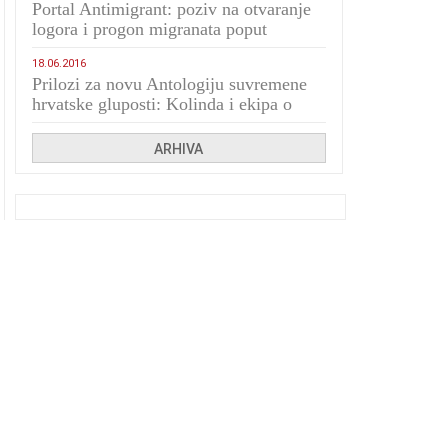
Portal Antimigrant: poziv na otvaranje
logora i progon migranata poput
bijesnih kerova
18.06.2016
Prilozi za novu Antologiju suvremene
hrvatske gluposti: Kolinda i ekipa o
navijačkim huliganima
ARHIVA