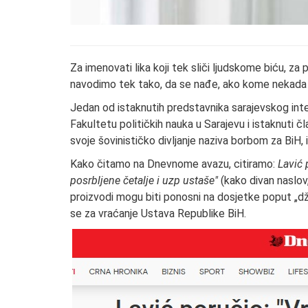
Za imenovati lika koji tek sliči ljudskome biću, za p
navodimo tek tako, da se nađe, ako kome nekada 
Jedan od istaknutih predstavnika sarajevskog inte
Fakultetu političkih nauka u Sarajevu i istaknuti
svoje šovinističko divljanje naziva borbom za BiH, i
Kako čitamo na Dnevnome avazu, citiramo:
Lavić 
posrbljene četalje i uzp ustaše"
(kako divan naslov,
proizvodi mogu biti ponosni na dosjetke poput „džik
se za vraćanje Ustava Republike BiH.