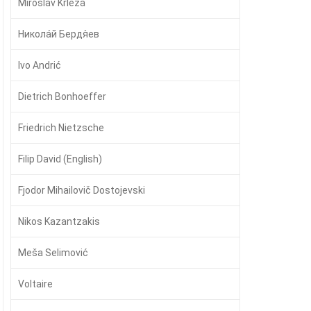
Miroslav Krleža
Никола́й Бердя́ев
Ivo Andrić
Dietrich Bonhoeffer
Friedrich Nietzsche
Filip David (English)
Fjodor Mihailovič Dostojevski
Nikos Kazantzakis
Meša Selimović
Voltaire