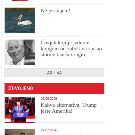
Ne pristajem!
Čovjek koji je jednom
knjigom od zaborava spasio
stotine tisuća drugih,
prokletih i uništenih
ARHIVA
IZDVOJENO
02.08.2026
Kakva alternativa, Trump
jeste Amerika!
27.07.2026