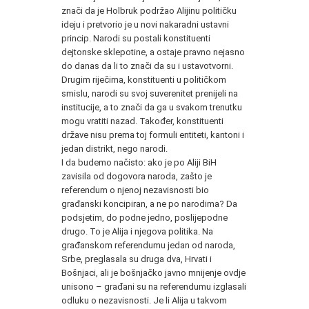
znači da je Holbruk podržao Alijinu političku
ideju i pretvorio je u novi nakaradni ustavni
princip. Narodi su postali konstituenti
dejtonske sklepotine, a ostaje pravno nejasno
do danas da li to znači da su i ustavotvorni.
Drugim riječima, konstituenti u političkom
smislu, narodi su svoj suverenitet prenijeli na
institucije, a to znači da ga u svakom trenutku
mogu vratiti nazad. Također, konstituenti
države nisu prema toj formuli entiteti, kantoni i
jedan distrikt, nego narodi.
I da budemo načisto: ako je po Aliji BiH
zavisila od dogovora naroda, zašto je
referendum o njenoj nezavisnosti bio
građanski koncipiran, a ne po narodima? Da
podsjetim, do podne jedno, poslijepodne
drugo. To je Alija i njegova politika. Na
građanskom referendumu jedan od naroda,
Srbe, preglasala su druga dva, Hrvati i
Bošnjaci, ali je bošnjačko javno mnijenje ovdje
unisono – građani su na referendumu izglasali
odluku o nezavisnosti. Je li Alija u takvom