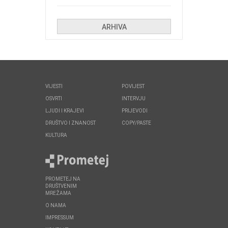
Kolinda i ekipa o navijačkim
huliganima
ARHIVA
VIJESTI
POVIJEST
OSVRTI
INTERVJU
LJUDI I KRAJEVI
PRIJEVODI
DRUŠTVO I ZNANOST
COPY/PASTE
KULTURA
PROMETEJ NA
DRUŠTVENIM
MREŽAMA
O NAMA
IMPRESSUM