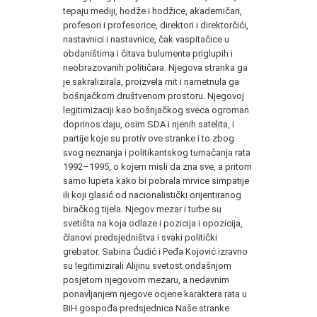
tepaju mediji, hodže i hodžice, akademičari,
profesori i profesorice, direktori i direktorčići,
nastavnici i nastavnice, čak vaspitačice u
obdaništima i čitava bulumenta priglupih i
neobrazovanih političara. Njegova stranka ga
je sakralizirala, proizvela mit i nametnula ga
bošnjačkom društvenom prostoru. Njegovoj
legitimizaciji kao bošnjačkog sveca ogroman
doprinos daju, osim SDA i njenih satelita, i
partije koje su protiv ove stranke i to zbog
svog neznanja i politikantskog tumačanja rata
1992–1995, o kojem misli da zna sve, a pritom
samo lupeta kako bi pobrala mrvice simpatije
ili koji glasić od nacionalistički orijentiranog
biračkog tijela. Njegov mezar i turbe su
svetišta na koja odlaze i pozicija i opozicija,
članovi predsjedništva i svaki politički
grebator. Sabina Ćudić i Peđa Kojović izravno
su legitimizirali Alijinu svetost ondašnjom
posjetom njegovom mezaru, a nedavnim
ponavljanjem njegove ocjene karaktera rata u
BiH gospođa predsjednica Naše stranke