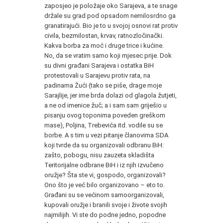
zaposjeo je položaje oko Sarajeva, a te snage
držale su grad pod opsadom nemilosrdno ga
granatirajući. Bio je to u svojoj osnovi rat protiv
civila, bezmilostan, krvav, ratnozločinački.
Kakva borba za moć i druge trice i kućine.
No, da se vratim samo koji mjesec prije. Dok
su divni građani Sarajeva i ostatka BiH
protestovali u Sarajevu protiv rata, na
padinama Žući (tako se piše, drage moje
Sarajlije, jer ime brda dolazi od glagola žutjeti,
a ne od imenice žuč; a i sam sam griješio u
pisanju ovog toponima poveden greškom
mase), Poljina, Trebevića itd. vodile su se
borbe. A s tim u vezi pitanje članovima SDA
koji tvrde da su organizovali odbranu BiH:
zašto, pobogu, nisu zauzeta skladišta
Teritorijalne odbrane BiH i iz njih izvučeno
oružje? Šta ste vi, gospodo, organizovali?
Ono što je već bilo organizovano – eto to.
Građani su se većinom samoorganizovali,
kupovali oružje i branili svoje i živote svojih
najmilijih. Vi ste do podne jedno, popodne