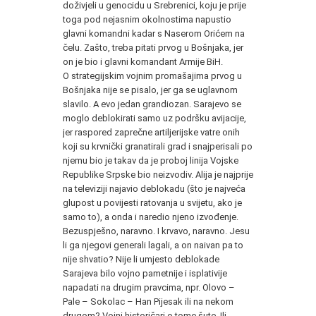
doživjeli u genocidu u Srebrenici, koju je prije
toga pod nejasnim okolnostima napustio
glavni komandni kadar s Naserom Orićem na
čelu. Zašto, treba pitati prvog u Bošnjaka, jer
on je bio i glavni komandant Armije BiH.
O strategijskim vojnim promašajima prvog u
Bošnjaka nije se pisalo, jer ga se uglavnom
slavilo. A evo jedan grandiozan. Sarajevo se
moglo deblokirati samo uz podršku avijacije,
jer raspored zaprečne artiljerijske vatre onih
koji su krvnički granatirali grad i snajperisali po
njemu bio je takav da je proboj linija Vojske
Republike Srpske bio neizvodiv. Alija je najprije
na televiziji najavio deblokadu (što je najveća
glupost u povijesti ratovanja u svijetu, ako je
samo to), a onda i naredio njeno izvođenje.
Bezuspješno, naravno. I krvavo, naravno. Jesu
li ga njegovi generali lagali, a on naivan pa to
nije shvatio? Nije li umjesto deblokade
Sarajeva bilo vojno pametnije i isplativije
napadati na drugim pravcima, npr. Olovo –
Pale – Sokolac – Han Pijesak ili na nekom
drugom? Vojni historičari o tome šute. Ili,