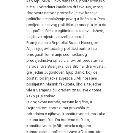
kao republika ili ovo današnje, postdejtonsko
ništa u odrednici karaktera države. No, iz tog
dogovora naroda proizašlo je sve kasnije
političko nesnalaženje prvog u Bošnjaka. Prva
posljedica takvog političkog koncepta je ta da
su građani BiH delegitimirani u ustavu države,
a njihovo mjesto zauzeli su narodi.
Promjenama u Republici Bosni i Hercegovini
Alija i njegovi tadašnji politički partneri su
omogućili formiranje sedmočlanog
predsjedništva čiji su članovi bili predstavnici
naroda, dva Bošnjaka, dva Srbina, dva Hrvata i,
gle, jedan Jugosloven, Ejup Ganić, koji će
postati bošnjačka zvijezda u Alijinoj sjeni i
poslijeratni vlasnik fakulteta, škola, te jedne
vile u Sarajevu, čiji građani znaju sve o tome
kako ju je stekao.
Iz dogovora naroda, sasvim logično, u
Dejtonskom sporazumu proizašla je
odrednica o njihovoj konstitutivnosti, ma kako
se ona tumačila. Da budemo načisto,
konstitutivnost je BiH odvela u rigidno
konsocijalno uređenje države u Dejtonu, što