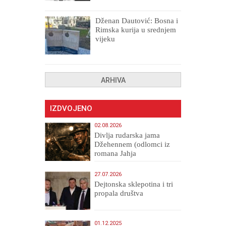
uništenih
Dženan Dautović: Bosna i
Rimska kurija u srednjem
vijeku
ARHIVA
IZDVOJENO
02.08.2026
Divlja rudarska jama
Džehennem (odlomci iz
romana Jahja
Veličanstveni)
27.07.2026
Dejtonska sklepotina i tri
propala društva
01.12.2025