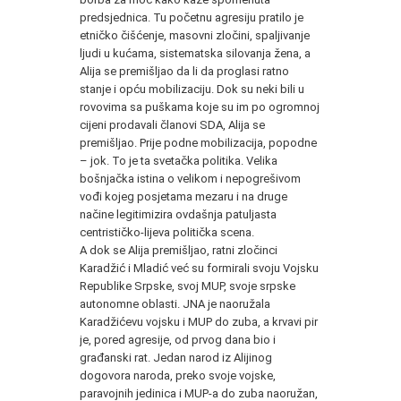
predsjednica. Tu početnu agresiju pratilo je
etničko čišćenje, masovni zločini, spaljivanje
ljudi u kućama, sistematska silovanja žena, a
Alija se premišljao da li da proglasi ratno
stanje i opću mobilizaciju. Dok su neki bili u
rovovima sa puškama koje su im po ogromnoj
cijeni prodavali članovi SDA, Alija se
premišljao. Prije podne mobilizacija, popodne
– jok. To je ta svetačka politika. Velika
bošnjačka istina o velikom i nepogrešivom
vođi kojeg posjetama mezaru i na druge
načine legitimizira ovdašnja patuljasta
centrističko-lijeva politička scena.
A dok se Alija premišljao, ratni zločinci
Karadžić i Mladić već su formirali svoju Vojsku
Republike Srpske, svoj MUP, svoje srpske
autonomne oblasti. JNA je naoružala
Karadžićevu vojsku i MUP do zuba, a krvavi pir
je, pored agresije, od prvog dana bio i
građanski rat. Jedan narod iz Alijinog
dogovora naroda, preko svoje vojske,
paravojnih jedinica i MUP-a do zuba naoružan,