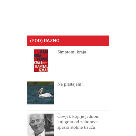
(POD) RAZNO
Simptomi kraja
Ne pristajem!
Čovjek koji je jednom
knjigom od zaborava
spasio stotine tisuća
drugih, prokletih i