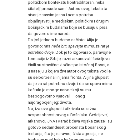
političkom kontekstu kontradiktoran, neka
čitatelji prosude sami. Autoru ovog teksta ta
stvar je sasvim jasna i nema potrebu
objašnjavati je medijskim, političkim i drugim
bošnjačkim budalama koje se busaju u prsa
da govore u ime naroda.
Da još jednom budemo načisto: Alija je
govorio:
rata neće biti, spavajte mirno, za rat je
potrebno dvoje.
Dok je to izgovarao, paravojne
formacije iz Srbije, razni arkanovci i šešeljevci
činili su stravične zločine po Istočnoj Bosni, a
u naselju u kojem živi autor ovog teksta vodile
su se borbe na linijama fronta. Alijina glupost
da je za rat potrebno dvoje i da se spava mirno
koštala je mnoge naivne koji su mu
bespogovorno vjerovali – onog
najdragocjenijeg: života.
No, iza ove gluposti otkrivala se sržna
nesposobnost prvog u Bošnjaka. Šešeljevci,
arkanovci, JNA i Karadžićeva vojska zauzeli su
gotovo sedamdeset procenata bosanskog
teritorija, što je, naravno, čista agresija, ne
borba za moć kako kaže spomenuta