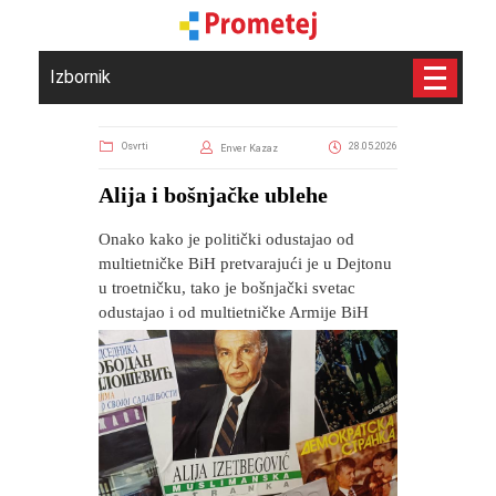
Izbornik
Osvrti
28.05.2026
Enver Kazaz
Alija i bošnjačke ublehe
Onako kako je politički odustajao od
multietničke BiH pretvarajući je u Dejtonu
u troetničku, tako je bošnjački svetac
odustajao i od multietničke Armije BiH