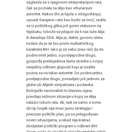
saglasila se s njegovom interpretacijom rata,
čak se pozvala na Aliju kao vrhunaravni
autoritet. Nakon što je lupila o višegodišnjoj
opsadi Sarajeva i ratu kao borbi za moć, vadila
se iz političkog gliba još gorim statusom na
fejsbuku, tobože se pitajući da li nas laže Alija
ili današnja SDA. Alija je, dakle, govorio istinu
tvrdeći da je rat bio protiv multietničkog
karaktera BiH. Iako je za sebe znao reći da do
podne misli jedno, a poslijepodne drugo,
gospođa predsjednica Naše stranke u svojoj
nevještoj odbrani gluposti koju je izvalila
poziva se na takav autoritet. Do podne jedno,
poslijepodne drugo, ponavljam još jednom za
gluhe uši Alijinih simpatizera i podanika.
Bošnjački nacionalisti tu blesavu izjavu
pravdaju težinom situacije u kojoj se Alija
nalazio tokom rata. Ali, radi se samo o tome
da taj čovjek nije imao jasnu strategiju i
precizan politički plan, pa se prilagođavao
novim situacijama, a nikad nije kreirao
dosljedan politički program u odbrani BiH.
Znam, sada će skočiti bošnjački intelektualčići