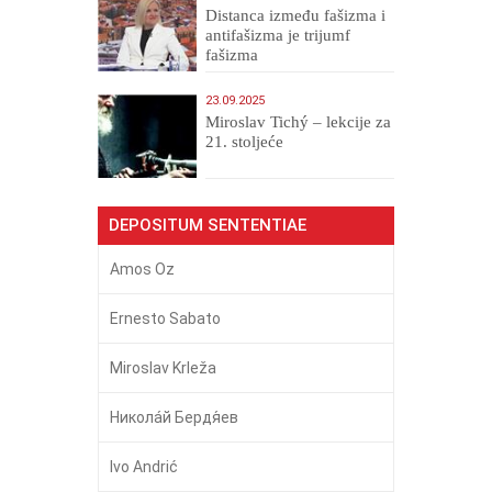
Distanca između fašizma i
antifašizma je trijumf
fašizma
23.09.2025
Miroslav Tichý – lekcije za
21. stoljeće
DEPOSITUM SENTENTIAE
Amos Oz
Ernesto Sabato
Miroslav Krleža
Никола́й Бердя́ев
Ivo Andrić