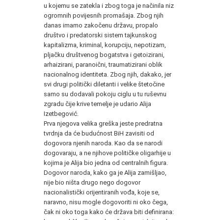
u kojemu se zatekla i zbog toga je načinila niz
ogromnih povijesnih promašaja. Zbog njih
danas imamo zakočenu državu, propalo
društvo i predatorski sistem tajkunskog
kapitalizma, kriminal, korupciju, nepotizam,
pljačku društvenog bogatstva i getoizirani,
arhaizirani, paranoični, traumatizirani oblik
nacionalnog identiteta. Zbog njih, dakako, jer
svi drugi politički diletanti i velike štetočine
samo su dodavali pokoju ciglu u tu ruševnu
zgradu čije krive temelje je udario Alija
Izetbegović.
Prva njegova velika greška jeste predratna
tvrdnja da će budućnost BiH zavisiti od
dogovora njenih naroda. Kao da se narodi
dogovaraju, a ne njihove političke oligarhije u
kojima je Alija bio jedna od centralnih figura.
Dogovor naroda, kako ga je Alija zamišljao,
nije bio ništa drugo nego dogovor
nacionalistički orijentiranih vođa, koje se,
naravno, nisu mogle dogovoriti ni oko čega,
čak ni oko toga kako će država biti definirana: