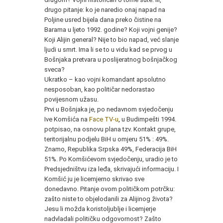
drugo pitanje: ko je naredio onaj napad na
Poljine usred bijela dana preko čistine na
Barama u ljeto 1992. godine? Koji vojni genije?
Koji Alijin general? Nije to bio napad, već slanje
ljudi u smrt. Ima li se to u vidu kad se prvog u
Bošnjaka pretvara u poslijeratnog bošnjačkog
sveca?
Ukratko – kao vojni komandant apsolutno
nesposoban, kao političar nedorastao
povijesnom užasu.
Prvi u Bošnjaka je, po nedavnom svjedočenju
Ive Komšića na
Face TV-u
,
u Budimpešti 1994.
potpisao, na osnovu plana tzv. Kontakt grupe,
teritorijalnu podjelu BiH u omjeru 51% : 49%.
Znamo, Republika Srpska 49%, Federacija BiH
51%. Po Komšićevom svjedočenju, uradio je to
Predsjedništvu iza leđa, skrivajući informaciju. I
Komšić ju je licemjerno skrivao sve
donedavno. Pitanje ovom političkom potrčku:
zašto niste to objelodanili za Alijinog života?
Jesu li možda koristoljublje i licemjerje
nadvladali političku odgovornost? Zašto