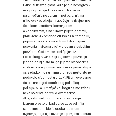
i vrisnuti iz sveg glasa: Alija je bio nepogrešiv,
naš prvi predsjednik i svetac. Na takva
palamuđenja ne dajem ni pet para, niti na
njihove uvrede koje mi upućuju nazivajući me
četnikom, ustašom, komunjarom,
alkoholičarem, a na njihove prijetnje smrću,
presijecanje kočionog crijeva na automobilu,
popuštanje šarafa na automobilskoj gumi,
psovanja majke na ulici – gledam s dubokim
prezirom. Gade mi se i oni špijuni iz
Federalnog MUP-a koji su, prema priznanju
jednog od njih što mi ga je pred svjedocima
izrekao u lice, pomno pratili moje javne istupe
sa zadatkom da u njima pronađu nešto što je
podrivalo sigurnost u državi. Pišem ovo samo
da bih unaprijed poručio toj političkoj i
policijskoj, ali i mafijaškoj bagri da me zaboli
neka stvar šta će reći o ovom tekstu.
Alija, kako se to odomaćilo u ovdašnjem
javnom prostoru, kad ga se zove odmilja
samo imenom, bio je osoba, po mom
uvjerenju, koja nije razumjela povijesni trenutak