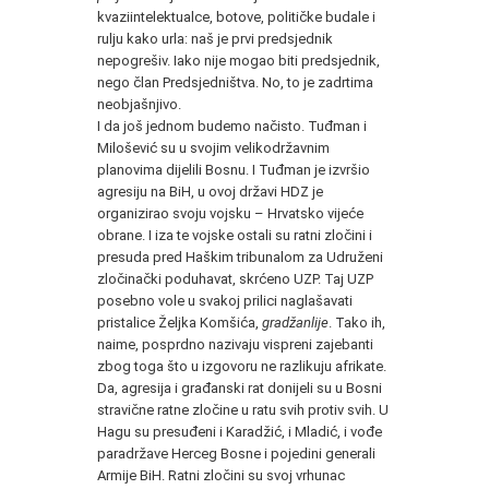
kvaziintelektualce, botove, političke budale i
rulju kako urla: naš je prvi predsjednik
nepogrešiv. Iako nije mogao biti predsjednik,
nego član Predsjedništva. No, to je zadrtima
neobjašnjivo.
I da još jednom budemo načisto. Tuđman i
Milošević su u svojim velikodržavnim
planovima dijelili Bosnu. I Tuđman je izvršio
agresiju na BiH, u ovoj državi HDZ je
organizirao svoju vojsku – Hrvatsko vijeće
obrane. I iza te vojske ostali su ratni zločini i
presuda pred Haškim tribunalom za Udruženi
zločinački poduhavat, skrćeno UZP. Taj UZP
posebno vole u svakoj prilici naglašavati
pristalice Željka Komšića,
gradžanlije
. Tako ih,
naime, posprdno nazivaju vispreni zajebanti
zbog toga što u izgovoru ne razlikuju afrikate.
Da, agresija i građanski rat donijeli su u Bosni
stravične ratne zločine u ratu svih protiv svih. U
Hagu su presuđeni i Karadžić, i Mladić, i vođe
paradržave Herceg Bosne i pojedini generali
Armije BiH. Ratni zločini su svoj vrhunac