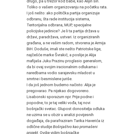
drugo, pa u trezor kod babe, kao Alijin sin.
Toliko o vašem organizovanju na početku rata.
I još nešto: ako politička partija organizuje
odbranu, šta rade institucija sistema,
Teritorijalna odbrana, MUP, specijalne
policijske jedinice? Je li ta partija država u
državi, paradržava, ustvari. Iz organiziranih
građana, a ne vašim radom, stvorena je Armija
BiH. Doduše, imali ste nešto Patriotske lige,
najčešće marke Švrakić, a poslije je Alija
mafijaša Juku Prazinu proglasio generalom,
da bi ovaj svojim iracionalnim odlukama i
naredbama vodio sarajevsku mladost u
smrtne i besmislene juriše.
I da još jednom budemo načisto: Alija je
pregovarao. Pa nijekao dogovoreno.
Lisabonski sporazum npr. Prije podne i
popodne, to je taj veliki vođa, taj novi
bošnjački svetac. Glupost donositelja odluka
ne uzima se u obzir u analizi povijesnih
događaja, da parafraziram Tarika Haverića iz
odlične studije
Bošnjaštvo kao promašeni
projekt.
Ovdje vidim bošnjačke