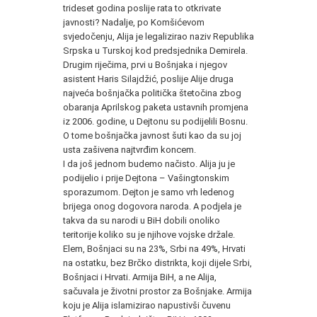
trideset godina poslije rata to otkrivate
javnosti? Nadalje, po Komšićevom
svjedočenju, Alija je legalizirao naziv Republika
Srpska u Turskoj kod predsjednika Demirela.
Drugim riječima, prvi u Bošnjaka i njegov
asistent Haris Silajdžić, poslije Alije druga
najveća bošnjačka politička štetočina zbog
obaranja Aprilskog paketa ustavnih promjena
iz 2006. godine, u Dejtonu su podijelili Bosnu.
O tome bošnjačka javnost šuti kao da su joj
usta zašivena najtvrđim koncem.
I da još jednom budemo načisto. Alija ju je
podijelio i prije Dejtona – Vašingtonskim
sporazumom. Dejton je samo vrh ledenog
brijega onog dogovora naroda. A podjela je
takva da su narodi u BiH dobili onoliko
teritorije koliko su je njihove vojske držale.
Elem, Bošnjaci su na 23%, Srbi na 49%, Hrvati
na ostatku, bez Brčko distrikta, koji dijele Srbi,
Bošnjaci i Hrvati. Armija BiH, a ne Alija,
sačuvala je životni prostor za Bošnjake. Armija
koju je Alija islamizirao napustivši čuvenu