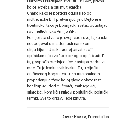
Platformu Predsjedništva BiH iz 1992, prema
kojoj je trebala biti multietnička.
Onako kako je politički odustajao od
multietničke BiH pretvarajući je u Dejtonu u
troetničku, tako je bošnjački svetac odustajao
i od multietničke Armije BiH.
Poslije rata stvorio je svoj feud i svoj tajkunski
neobegovat s mladomuslimanskom
oligarhijom. U nakaradnoj privatizaciji
opljačkano je sve što se moglo opljačkati. E
tu, gospođo predsjednice, nastupa borba za
moć. Tu je kvaka svih kvaka. Tu, u pljački
društvenog bogatstva, u institucionalnom
propadanju države kojoj glave dolaze razni
hohštapleri, dodici, čovići, izetbegovići,
silajdžići, komšići i njihovi poslušnički politički
termiti. Sve to državu jede iznutra.
Enver Kazaz
, Prometej.ba