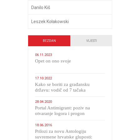
Danilo Kiš
Leszek Kołakowski
BEZDAN
VIJESTI
06.11.2023
​Opet on ono svoje
17.10.2022
Kako se boriti za građansku
državu: vodič od 7 tačaka
28.04.2020
Portal Antimigrant: poziv na
otvaranje logora i progon
migranata poput bijesnih kerova
18.06.2016
Prilozi za novu Antologiju
suvremene hrvatske gluposti: