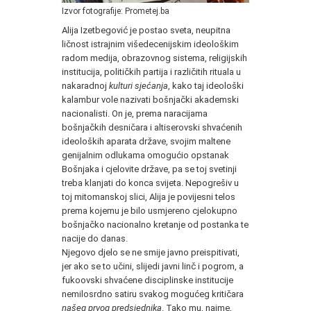
Izvor fotografije: Prometej.ba
Alija Izetbegović je postao sveta, neupitna
ličnost istrajnim višedecenijskim ideološkim
radom medija, obrazovnog sistema, religijskih
institucija, političkih partija i različitih rituala u
nakaradnoj
kulturi sjećanja
, kako taj ideološki
kalambur vole nazivati bošnjački akademski
nacionalisti. On je, prema naracijama
bošnjačkih desničara i altiserovski shvaćenih
ideoloških aparata države, svojim maltene
genijalnim odlukama omogućio opstanak
Bošnjaka i cjelovite države, pa se toj svetinji
treba klanjati do konca svijeta. Nepogrešiv u
toj mitomanskoj slici, Alija je povijesni telos
prema kojemu je bilo usmjereno cjelokupno
bošnjačko nacionalno kretanje od postanka te
nacije do danas.
Njegovo djelo se ne smije javno preispitivati,
jer ako se to učini, slijedi javni linč i pogrom, a
fukoovski shvaćene disciplinske institucije
nemilosrdno satiru svakog mogućeg kritičara
našeg prvog predsjednika
. Tako mu, naime,