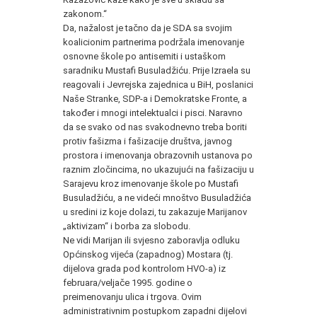
zakonom.“
Da, nažalost je tačno da je SDA sa svojim
koalicionim partnerima podržala imenovanje
osnovne škole po antisemiti i ustaškom
saradniku Mustafi Busuladžiću. Prije Izraela su
reagovali i Jevrejska zajednica u BiH, poslanici
Naše Stranke, SDP-a i Demokratske Fronte, a
također i mnogi intelektualci i pisci. Naravno
da se svako od nas svakodnevno treba boriti
protiv fašizma i fašizacije društva, javnog
prostora i imenovanja obrazovnih ustanova po
raznim zločincima, no ukazujući na fašizaciju u
Sarajevu kroz imenovanje škole po Mustafi
Busuladžiću, a ne videći mnoštvo Busuladžića
u sredini iz koje dolazi, tu zakazuje Marijanov
„aktivizam“ i borba za slobodu.
Ne vidi Marijan ili svjesno zaboravlja odluku
Općinskog vijeća (zapadnog) Mostara (tj.
dijelova grada pod kontrolom HVO-a) iz
februara/veljače 1995. godine o
preimenovanju ulica i trgova. Ovim
administrativnim postupkom zapadni dijelovi