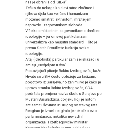
nas je obranila od ISIL-a“.
Teško da nekoga ko slavi ratne zločince i
njihova djela kao veličinu i humanizam
možemo smatrati aktivistom, mrziteljem
nepravde i zagovornikom slobode.
Više kao militantnim zagovornikom određene
ideologije – jer on svoj partikularizam
univerzalizira kao neupitni standard – što je
prema Sarah Brouillette funkcija svake
ideologije.
A taj (ideološki) partikularizam se iskazao i u
emisiji „Nedjeljom u dva“.
Postavljajući pitanje Bakiru Izetbegoviću, kaže:
Hrvate se u BiH često optužuje za fašizam,
pogotovo iz Sarajeva, no zanimljivo je kako je
upravo stranka Bakira Izetbegovića, SDA
podržala promjenu naziva škole u Sarajevu po
Mustafi Busuladžiću, čovjeku koji je notorni
antisemit i šovinist iz Drugog svjetskog rata.
Reagirao je Izrael, reagiralo je nekoliko evro-
parlamentaraca, nekoliko nevladinih
organizacija, a Izetbegovićev ministar
Kazazović kaže kako je sve u skladu sa