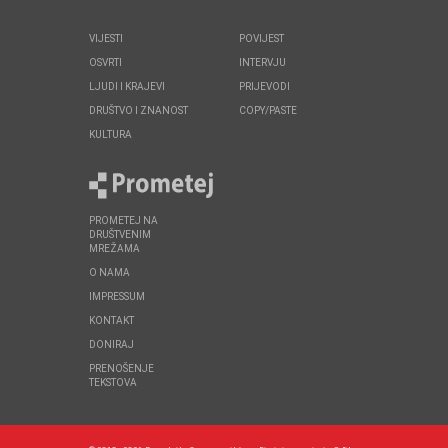
VIJESTI
POVIJEST
OSVRTI
INTERVJU
LJUDI I KRAJEVI
PRIJEVODI
DRUŠTVO I ZNANOST
COPY/PASTE
KULTURA
PROMETEJ NA
DRUŠTVENIM
MREŽAMA
O NAMA
IMPRESSUM
KONTAKT
DONIRAJ
PRENOŠENJE
TEKSTOVA