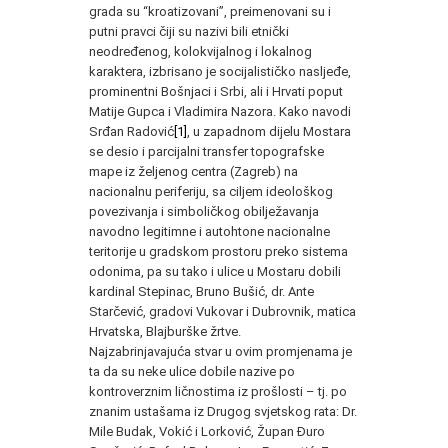
grada su “kroatizovani”, preimenovani su i
putni pravci čiji su nazivi bili etnički
neodređenog, kolokvijalnog i lokalnog
karaktera, izbrisano je socijalističko nasljeđe,
prominentni Bošnjaci i Srbi, ali i Hrvati poput
Matije Gupca i Vladimira Nazora. Kako navodi
Srđan Radović
[1]
, u zapadnom dijelu Mostara
se desio i parcijalni transfer topografske
mape iz željenog centra (Zagreb) na
nacionalnu periferiju, sa ciljem ideološkog
povezivanja i simboličkog obilježavanja
navodno legitimne i autohtone nacionalne
teritorije u gradskom prostoru preko sistema
odonima, pa su tako i ulice u Mostaru dobili
kardinal Stepinac, Bruno Bušić, dr. Ante
Starčević, gradovi Vukovar i Dubrovnik, matica
Hrvatska, Blajburške žrtve.
Najzabrinjavajuća stvar u ovim promjenama je
ta da su neke ulice dobile nazive po
kontroverznim ličnostima iz prošlosti – tj. po
znanim ustašama iz Drugog svjetskog rata: Dr.
Mile Budak, Vokić i Lorković, Župan Đuro