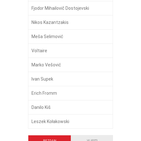
Fjodor Mihailovič Dostojevski
Nikos Kazantzakis
Meša Selimović
Voltaire
Marko Vešović
Ivan Supek
Erich Fromm
Danilo Kiš
Leszek Kołakowski
BEZDAN
VIJESTI