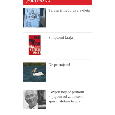
(POD) RAZNO
Terasa između dva svijeta
Simptomi kraja
Ne pristajem!
Čovjek koji je jednom
knjigom od zaborava
spasio stotine tisuća
drugih, prokletih i
uništenih