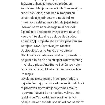
fašizam prihvatljiv i treba se prešutjeti.
Ako bismo Marijana nazvali mlađom verzijom
Nine Raspudića, onda kao ni Raspudiću
„slutim da nije jednostavno nositi toliko
mnoštvo u sebi, no mora biti da je još teže
izdavati se za nezavisnoga mislioca dok
šljakaš u tri smjene (televizija-crkva-novine)
kao dio intelektualne posluge vladajućeg
aparata.“
[3]
I umjesto što se bavi prozivanjem
Sarajeva, SDA, i prozivanjem Mesića,
Josipovića, Vesne Pusić pa i voditelja
Stankovića za izdajnike hrvatskog naroda –
bolje bi bilo da se prisjeti riječi kontroverznog
hrvatskog pisca Ante Brune Bušića (po kojem
je nazvana ulica u Mostaru i osnovna škola u
Posušju):
„Svak nas je stoljećima krao i potkradao, a
najteže će i najgore biti kad nas naši budu krali
te prodavali svjetskim jebivjetrima i makro
lopovima. Navalit će na nas kao velike ptice
grabljivice. Tad će biti najveće i nerješivo
pitanje - kako nas tada spasiti od nas samih?!"