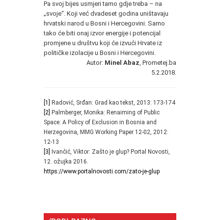
Pa svoj bijes usmjeri tamo gdje treba – na
„svoje“. Koji već dvadeset godina uništavaju
hrvatski narod u Bosni i Hercegovini. Samo
tako će biti onaj izvor energije i potencijal
promjene u društvu koji će izvući Hrvate iz
političke izolacije u Bosni i Hercegovini.
Autor:
Minel Abaz
, Prometej.ba
5.2.2018.
[1]
Radović, Srđan: Grad kao tekst, 2013: 173-174
[2]
Palmberger, Monika: Renaiming of Public
Space: A Policy of Exclusion in Bosnia and
Herzegovina, MMG Working Paper 12-02, 2012:
12-13
[3]
Ivančić, Viktor: Zašto je glup? Portal Novosti,
12. ožujka 2016.
https://www.portalnovosti.com/zato-je-glup