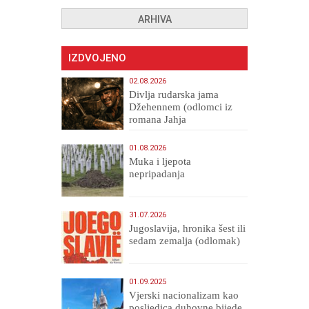
ARHIVA
IZDVOJENO
02.08.2026
Divlja rudarska jama
Džehennem (odlomci iz
romana Jahja
Veličanstveni)
01.08.2026
Muka i ljepota
nepripadanja
31.07.2026
Jugoslavija, hronika šest ili
sedam zemalja (odlomak)
01.09.2025
​Vjerski nacionalizam kao
posljedica duhovne bijede