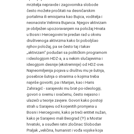
mrzitelja nepravde i zagovornika slobode
često možete pročitati na desničarskim
portalima ili emisijama kao Bujica, voditelja i
neonaciste Velimira Bujanca. Njegov aktivizam
je obilježen upozoravanjem na položaj Hrvata
u Bosni i Hercegovini te predan rad u okviru
društvenoga aktivizma kako bi poboljšao
njihov položaj, pa se često taj i takav
„aktivizam“ podudari sa političkim programom
i ideologijom HDZ-a, a u nekim slučajevima i
ideogijom desnije (ekstremnije) od HDZ-ove.
Najneomiljenija pojava u društvu mu je šutnja,
posebice šutnja o stvarima o kojima treba
najviše govoriti, pa i Marijan, kao i Haris
Zahiragić - sarajevski mu brat-po-ideologiji,
govori o svemu i svačemu, često nejasno i
ulazeći u teorije zavjere. Govori kako postoji
strah u Sarajevu od korjenitih promjena u
Bosni i Hercegovini, kako je treći entitet nužan,
kako je Sarajevo mali Beograd (?!) a Mostar
hrvatski, a osuđeni ratni zločinac Slobodan
Praljak „veličina, humanist i vođa vojske koja