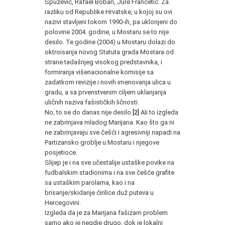
Spužević, Rafael Boban, Jure Francetić. Za
razliku od Republike Hrvatske, u kojoj su ovi
nazivi stavljeni tokom 1990-ih, pa uklonjeni do
polovine 2004. godine, u Mostaru se to nije
desilo. Te godine (2004) u Mostaru dolazi do
oktroisanja novog Statuta grada Mostara od
strane tadašnjeg visokog predstavnika, i
formiranja višenacionalne komisije sa
zadatkom revizije i novih imenovanja ulica u
gradu, a sa prvenstvenim ciljem uklanjanja
uličnih naziva fašističkih ličnosti.
No, to se do danas nije desilo.
[2]
Ali to izgleda
ne zabrinjava mladog Marijana. Kao što ga ni
ne zabrinjavaju sve češći i agresivniji napadi na
Partizansko groblje u Mostaru i njegove
posjetioce.
Slijep je i na sve učestalije ustaške povike na
fudbalskim stadionima i na sve češće grafite
sa ustaškim parolama, kao i na
brisanje/skidanje ćirilice duž puteva u
Hercegovini.
Izgleda da je za Marijana fašizam problem
samo ako je negdje drugo, dok je lokalni