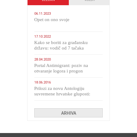
06.11.2023
​Opet on ono svoje
17.10.2022
Kako se boriti za građansku
državu: vodič od 7 tačaka
28.04.2020
Portal Antimigrant: poziv na
otvaranje logora i progon
migranata poput bijesnih kerova
18.06.2016
Prilozi za novu Antologiju
suvremene hrvatske gluposti:
Kolinda i ekipa o navijačkim
huliganima
ARHIVA