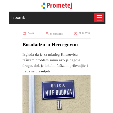
Izbornik
Osvrti
29.04.2018
Minel Abaz
Busuladžić u Hercegovini
Izgleda da je za mlađeg Knezovića
fašizam problem samo ako je negdje
drugo, dok je lokalni fašizam prihvatljiv i
treba se prešutjeti