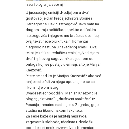
Izvor fotografije: vecernji.hr
U jučerašnjoj emisiji „Nedjeljom u dva“
gostovao je član Predsjedništva Bosne i
Hercegovine, Bakir Izetbegović. Iako sam na
drugom kraju političkog spektra od Bakira
Izetbegovića i njegove mu braće sa desnice,
ovaj tekst neće biti kritika ni komentar
njegovog nastupa u navedenoj emisiji. Ovaj
tekst je kritika uredništvu emisije „Nedjeljom u
dva“ i njihovog sagovornika u jednom od
priloga koji se puštaju u emisiji, a to je Marijan
Knezović.
Pitate se sad ko je Marijan Knezović? Ako već
ranije niste čuli za njega upoznajmo se sa
likom i djelom istog.
Dvadesetjednogodišnji Marijan Knezović je
bloger, „aktivista“ i „društveni analitičar“ iz
Posušja, trenutno nastanjen u Zagrebu, gdje
studira na Ekonomskom fakultetu.
Za sebe kaže da je mrzitelj nepravde,
zagovornik slobode, idealista i ideološki
opredjeljeni neokonzervativac. Komentare