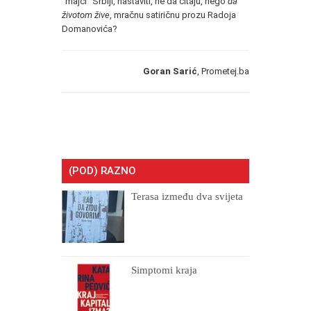
“majci” Srbiji, nastaviti, ne da čitaju, nego
da
životom žive
, mračnu satiričnu prozu Radoja
Domanovića?
Goran Sarić
, Prometej.ba
(POD) RAZNO
Terasa između dva svijeta
Simptomi kraja