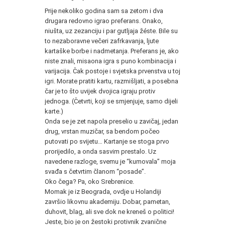
Prije nekoliko godina sam sa zetom i dva
drugara redovno igrao preferans. Onako,
niušta, uz zezanciju i par gutljaja žéste. Bile su
to nezaboravne večeri zafrkavanja, ljute
kartaške borbe i nadmetanja. Preferans je, ako
niste znali, misaona igra s puno kombinacija i
varijacija. Čak postoje i svjetska prvenstva u toj
igri. Morate pratiti kartu, razmišljati, a posebna
čar je to što uvijek dvojica igraju protiv
jednoga. (Četvrti, koji se smjenjuje, samo dijeli
karte.)
Onda se je zet napola preselio u zavičaj, jedan
drug, vrstan muzičar, sa bendom počeo
putovati po svijetu… Kartanje se stoga prvo
prorijedilo, a onda sasvim prestalo. Uz
navedene razloge, svemu je “kumovala” moja
svađa s četvrtim članom “posade”.
Oko čega? Pa, oko Srebrenice.
Momak je iz Beograda, ovdje u Holandiji
završio likovnu akademiju. Dobar, pametan,
duhovit, blag, ali sve dok ne kreneš o politici!
Jeste, bio je on žestoki protivnik zvanične