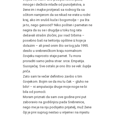
mnoge i dečkiće mlađe od punoljetstva, a
žene im i majke protjeraš sa rodnog tla sa
očitom namjerom da se nikad ne vrate u rodni
kraj, ako im srušiš kuće i bogomolje – pa šta
je to, nego genocid? Niko pošten i pametan ne
negira da su se i drugdje u toku tog rata
dešavali strašni zločini, pa i nad Srbima –
posebno baš na teritoriju opštine iz koje ja
dolazim – ali pred onim što se tog jula 1995.
desilo u srebreničkom kraju normalnom
čovjeku naprosto staje pamet. Tu mora
proraditi samo jedna stvar: srce. Empatija.
Suosjećaj. Sve ostalo je ono što se veli:
šuplja
priča
.
Zato sam te večer definitivo zavšio s tim
čovjekom. Bojim se da mu tu čak – gluho ne
bilo! – ni amputacija druge moje noge ne bi
bila od pomoći.
Moram priznati da sam ove godine prvi put
zaboravio na godišnjicu pada Srebrenice,
nego me je na nju podsjetio prijatelj, muž žene
čiji je prvi suprug nestao u vrijeme i na mjestu