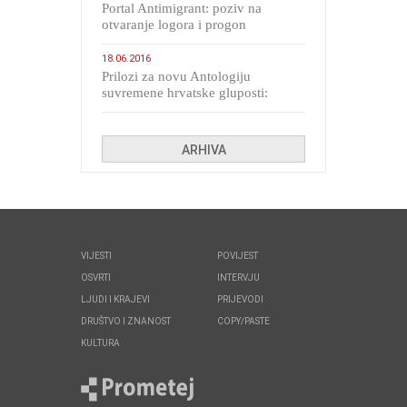
Portal Antimigrant: poziv na
otvaranje logora i progon
migranata poput bijesnih kerova
18.06.2016
Prilozi za novu Antologiju
suvremene hrvatske gluposti:
Kolinda i ekipa o navijačkim
huliganima
ARHIVA
VIJESTI
POVIJEST
OSVRTI
INTERVJU
LJUDI I KRAJEVI
PRIJEVODI
DRUŠTVO I ZNANOST
COPY/PASTE
KULTURA