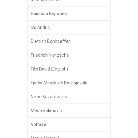
Никола́й Бердя́ев
Ivo Andrić
Dietrich Bonhoeffer
Friedrich Nietzsche
Filip David (English)
Fjodor Mihailovič Dostojevski
Nikos Kazantzakis
Meša Selimović
Voltaire