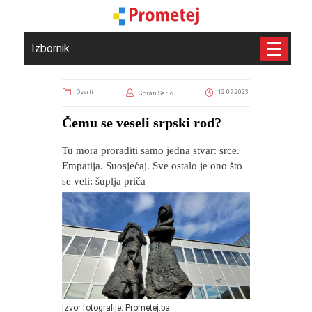
Izbornik
Osvrti
12.07.2023
Goran Sarić
​Čemu se veseli srpski rod?
Tu mora proraditi samo jedna stvar: srce.
Empatija. Suosjećaj. Sve ostalo je ono što
se veli: šuplja priča
Izvor fotografije: Prometej.ba