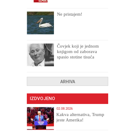
Ne pristajem!
Čovjek koji je jednom
knjigom od zaborava
spasio stotine tisuća
drugih, prokletih i
uništenih
ARHIVA
IZDVOJENO
02.08.2026
Kakva alternativa, Trump
jeste Amerika!