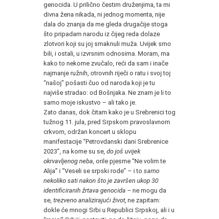
genocida. U prilično čestim druženjima, ta mi
divna žena nikada, ni jednog momenta, nije
dala do znanja da me gleda drugačije stoga
što pripadam narodu iz čijeg reda dolaze
zlotvori koji su joj smaknuli muža. Uvijek smo
bili, i ostali, u izvrsnim odnosima. Moram, ma
kako to nekome zvučalo, reći da sam i inače
najmanje ružnih, otrovnih riječi o ratu i svoj toj
“našoj” pošasti čuo od naroda koji je tu
najviše stradao: od Bošnjaka. Ne znam je li to
samo moje iskustvo – ali tako je.
Zato danas, dok čitam kako je u Srebrenici tog
tužnog 11. jula, pred Srpskom pravoslavnom
crkvom, održan koncert u sklopu
manifestacije “Petrovdanski dani Srebrenice
2023”, na kome su se,
do još uvijek
okrvavljenog neba
, orile pjesme “Ne volim te
Alija” i “Veseli se srpski rode” – i to
samo
nekoliko sati nakon što je završen ukop 30
identificiranih žrtava genocida –
ne mogu da
se,
trezveno analizirajući život,
ne zapitam:
dokle će mnogi Srbi u Republici Srpskoj, ali i u