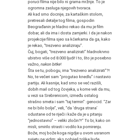
poruci filma nije bilo ni grama mržnje. To je
ogromna zasluga njegovih tvoraca.
Ali kad smo docnije, za kartaškim stolom,
pretresali detalje tog filma, gospodin
Beograđanin je hladno rekao da mu je film
dobar, ali da ima i dosta zamjerki. I da je nakon
projekcije filma sjeo sa kćerkama da ga, kako
je rekao, “trezveno analiziraju”.
Čuj, bogati, “trezveno analizirati” hladnokrvno
ubistvo više od 8.000 ljudi! I to, što je posebno
važno,
nakon bitke
!
Šta se tu, pobogu, ima “trezveno analizirati”?!
No, te večeri sam “progutao knedlu” i nastavio
partiju. Ali kasnije, kad smo se već razišli,
dobih mail od tog čovjeka, u kome veli da mu,
u vezi sa Srebrenicom, između ostalog
strašno smeta i sam “taj termin”: genocid. “Zar
ne bi bilo bolje”, veli, “da ‘druga strana’
odustane od te riječi i kaže da je u pitanju
“jednostavno” – veliki zločin?!“ To bi, kako on
misli, smirilo strasti i vodilo ka pomirenju.
Bože, moj bože koga nigdje u ovom usranom
svijetu ne vidim: ako pobiješ tolike ljude,