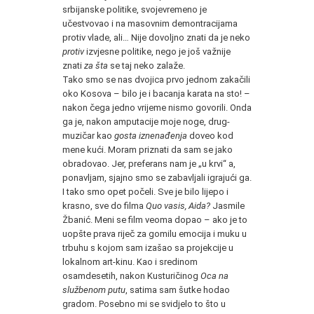
srbijanske politike, svojevremeno je
učestvovao i na masovnim demontracijama
protiv vlade, ali… Nije dovoljno znati da je neko
protiv
izvjesne politike, nego je još važnije
znati
za šta
se taj neko zalaže.
Tako smo se nas dvojica prvo jednom zakačili
oko Kosova – bilo je i bacanja karata na sto! –
nakon čega jedno vrijeme nismo govorili. Onda
ga je, nakon amputacije moje noge, drug-
muzičar kao
gosta iznenađenja
doveo kod
mene kući. Moram priznati da sam se jako
obradovao. Jer, preferans nam je „u krvi“ a,
ponavljam, sjajno smo se zabavljali igrajući ga.
I tako smo opet počeli. Sve je bilo lijepo i
krasno, sve do filma
Quo vasis, Aida?
Jasmile
Žbanić. Meni se film veoma dopao – ako je to
uopšte prava riječ za gomilu emocija i muku u
trbuhu s kojom sam izašao sa projekcije u
lokalnom art-kinu. Kao i sredinom
osamdesetih, nakon Kusturičinog
Oca na
službenom putu
, satima sam šutke hodao
gradom. Posebno mi se svidjelo to što u