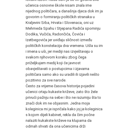
učenica osnovne škole nisam znala ime
nijednog političara, a današnja djeca dok im ja
govorim o formiranju političkih stranaka u
Kraljevini Srba, Hrvata i Slovenaca, oni uz
Mehmeda Spahu i Stjepana Radića spominju
Dodika, Vučića, Radončića, Čovića i
Izetbegovića jer uviđaju sličnost između
političkih konstelacija dva vremena. Ušla su im
i imena u uši, jer mediji nas izvještavaju o
svakom njihovom koraku zbog čega
priželjkujem medij koji će javnost
obavještavati o postupcima i izjavama
političara samo ako su uradili ili izjavili nešto
pozitivno za sve narode.
Često za vrijeme časova historije pojedini
učenici crtaju kukaste križeve, zato što žele
privući pažnju na sebe i što ne razumiju šta to
znači dok im ne objasnim. Jedna moja
koleginica mi je ispričala kako joj je koleginica
s kojom dijeli kabinet, rekla da čim počne
nalaziti kukakste križeve na klupama da
odmah shvati da ona učenicima drži