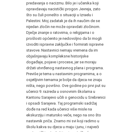
predavanja o nacizmu. Bilo je i učenika koji
opravdavaju nacistički progon Jevreja, zato
što su čuli ponešto o situaciji u Izraelu i
Palestini. Moj zadatak je da ih naučim de se
nijedan zločin ne može opravdati zločinom.
Dječje znanje o ratovima, o religijama i o
prošlosti općenito je nedovoljno da bi mogli
izvoditi ispravne zaključke i formirati ispravne
stavove. Nastavnici nemaju vremena da im
objašnjavaju kompleksne historijske
događaje, pojave i procese, jer se moraju
držati utvrđenog nastavnog plana i programa.
Previše je tema u nastavnim programima, a o
osjetljivim temama je bolje da djeca ne znaju
ništa, nego površno. Ove godine po prvi put su
učenici 9. razreda u osnovnim školama u
Kantonu Sarajevo učili o genocidu u Srebrenici
i opsadi Sarajeva. Taj programski sadržaj
dođe na red kada učenici više misle na
ekskurziju i matursko veče, nego na ono što
nastavnik priča. Znamo mi svi koji radimo u
školu kakva su djeca u maju i junu, i najveći