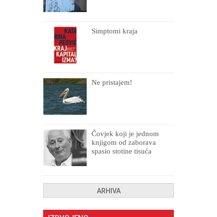
Simptomi kraja
Ne pristajem!
Čovjek koji je jednom
knjigom od zaborava
spasio stotine tisuća
drugih, prokletih i
uništenih
ARHIVA