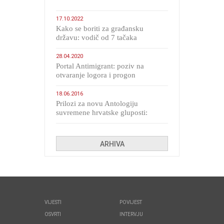
17.10.2022
Kako se boriti za građansku
državu: vodič od 7 tačaka
28.04.2020
Portal Antimigrant: poziv na
otvaranje logora i progon
migranata poput bijesnih kerova
18.06.2016
Prilozi za novu Antologiju
suvremene hrvatske gluposti:
Kolinda i ekipa o navijačkim
huliganima
ARHIVA
VIJESTI
POVIJEST
OSVRTI
INTERVJU