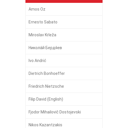
Amos Oz
Ernesto Sabato
Miroslav Krleža
Никола́й Бердя́ев
Ivo Andrić
Dietrich Bonhoeffer
Friedrich Nietzsche
Filip David (English)
Fjodor Mihailovič Dostojevski
Nikos Kazantzakis