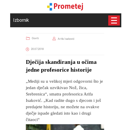
Izbornik
Osvrti
Arifa Isaković
20.07.2018
Dječija skandiranja u očima
jedne profesorice historije
„Mediji su u velikoj mjeri odgovorni što je
jedan dječak uzvikivao Nož, žica,
Srebrenica“, smatra profesorica Arifa
Isaković. „Kad radite dugo s djecom i još
predajete historiju, ne možete na ovakve
dječje ispade gledati isto kao i drugi
čitaoci“