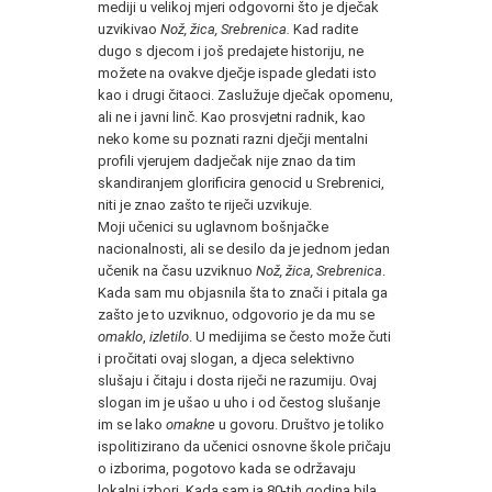
mediji u velikoj mjeri odgovorni što je dječak
uzvikivao
Nož, žica, Srebrenica.
Kad radite
dugo s djecom i još predajete historiju, ne
možete na ovakve dječje ispade gledati isto
kao i drugi čitaoci. Zaslužuje dječak opomenu,
ali ne i javni linč. Kao prosvjetni radnik, kao
neko kome su poznati razni dječji mentalni
profili vjerujem dadječak nije znao da tim
skandiranjem glorificira genocid u Srebrenici,
niti je znao zašto te riječi uzvikuje.
Moji učenici su uglavnom bošnjačke
nacionalnosti, ali se desilo da je jednom jedan
učenik na času uzviknuo
Nož, žica, Srebrenica
.
Kada sam mu objasnila šta to znači i pitala ga
zašto je to uzviknuo, odgovorio je da mu se
omaklo
,
izletilo
. U medijima se često može čuti
i pročitati ovaj slogan, a djeca selektivno
slušaju i čitaju i dosta riječi ne razumiju. Ovaj
slogan im je ušao u uho i od čestog slušanje
im se lako
omakne
u govoru. Društvo je toliko
ispolitizirano da učenici osnovne škole pričaju
o izborima, pogotovo kada se održavaju
lokalni izbori. Kada sam ja 80-tih godina bila