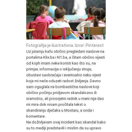
Fotografija je ilustrativna. Izvor: Pinterest
Uz jutarnju kafu obično pregledam naslove na
portalima Klix.ba i N1.ba, a čitam obično vijesti
od kojih imam neke koristi kao što su, na
primjer, informacije o isključenju struje,
obustavi saobraćaja i eventualno neku vijest
koja mi neće oduzeti radost življenja. Davno
sam oguglala na bombastične naslove koji
obično počinju pridjevom skandalozno ili
sramotno, ali prosvjetni radnik u meni nije dao
mi mira dok nisam pročitala tekst o
skandiranju dječaka u Mostaru, a onda i
komentare.
Ne doživljavam ovaj incident kao skandal kako
su to mediji predstavili i mislim da su upravo