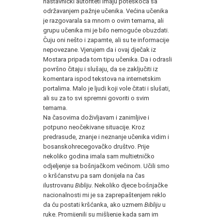
nastavnički autoriteti imaju poteškoća sa
održavanjem pažnje učenika. Većina učenika
je razgovarala sa mnom o ovim temama, ali
grupu učenika mi je bilo nemoguće obuzdati.
Čuju oni nešto i zapamte, ali su te informacije
nepovezane. Vjerujem da i ovaj dječak iz
Mostara pripada tom tipu učenika. Da i odrasli
površno čitaju i slušaju, da se zaključiti iz
komentara ispod tekstova na internetskim
portalima. Malo je ljudi koji vole čitati i slušati,
ali su za to svi spremni govoriti o svim
temama.
Na časovima doživljavam i zanimljive i
potpuno neočekivane situacije. Kroz
predrasude, znanje i neznanje učenika vidim i
bosanskohrecegovačko društvo. Prije
nekoliko godina imala sam multietničko
odjeljenje sa bošnjačkom većinom. Učili smo
o kršćanstvu pa sam donijela na čas
ilustrovanu
Bibliju
. Nekoliko djece bošnjačke
nacionalnosti mi je sa zaprepaštenjem reklo
da ću postati kršćanka, ako uzmem
Bibliju
u
ruke. Promijenili su mišljenje kada sam im