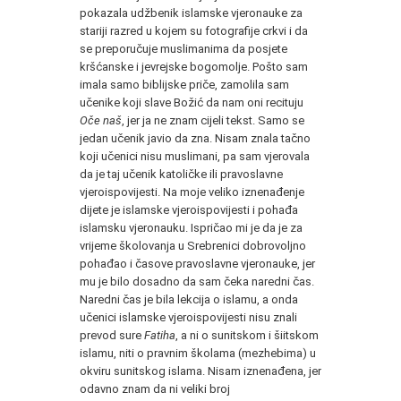
pokazala udžbenik islamske vjeronauke za
stariji razred u kojem su fotografije crkvi i da
se preporučuje muslimanima da posjete
kršćanske i jevrejske bogomolje. Pošto sam
imala samo biblijske priče, zamolila sam
učenike koji slave Božić da nam oni recituju
Oče naš
, jer ja ne znam cijeli tekst. Samo se
jedan učenik javio da zna. Nisam znala tačno
koji učenici nisu muslimani, pa sam vjerovala
da je taj učenik katoličke ili pravoslavne
vjeroispovijesti. Na moje veliko iznenađenje
dijete je islamske vjeroispovijesti i pohađa
islamsku vjeronauku. Ispričao mi je da je za
vrijeme školovanja u Srebrenici dobrovoljno
pohađao i časove pravoslavne vjeronauke, jer
mu je bilo dosadno da sam čeka naredni čas.
Naredni čas je bila lekcija o islamu, a onda
učenici islamske vjeroispovijesti nisu znali
prevod sure
Fatiha
, a ni o sunitskom i šiitskom
islamu, niti o pravnim školama (mezhebima) u
okviru sunitskog islama. Nisam iznenađena, jer
odavno znam da ni veliki broj