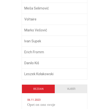
Meša Selimović
Voltaire
Marko Vešović
Ivan Supek
Erich Fromm
Danilo Kiš
Leszek Kołakowski
BEZDAN
VIJESTI
06.11.2023
​Opet on ono svoje