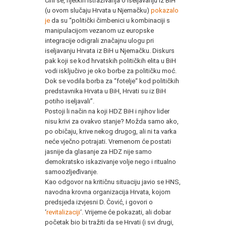
čini se, rijetkih istraživanja o iseljavanju iz BiH
(u ovom slučaju Hrvata u Njemačku)
pokazalo
je
da su “politički čimbenici u kombinaciji s
manipulacijom vezanom uz europske
integracije odigrali značajnu ulogu pri
iseljavanju Hrvata iz BiH u Njemačku. Diskurs
pak koji se kod hrvatskih političkih elita u BiH
vodi isključivo je oko borbe za političku moć.
Dok se vodila borba za “fotelje“ kod političkih
predstavnika Hrvata u BiH, Hrvati su iz BiH
potiho iseljavali”.
Postoji li način na koji HDZ BiH i njihov lider
nisu krivi za ovakvo stanje? Možda samo ako,
po običaju, krive nekog drugog, ali ni ta varka
neće vječno potrajati. Vremenom će postati
jasnije da glasanje za HDZ nije samo
demokratsko iskazivanje volje nego i ritualno
samoozljeđivanje.
Kao odgovor na kritičnu situaciju javio se HNS,
navodna krovna organizacija Hrvata, kojom
predsjeda izvjesni D. Čović, i govori o
‘
revitalizaciji
‘. Vrijeme će pokazati, ali dobar
početak bio bi tražiti da se Hrvati (i svi drugi,