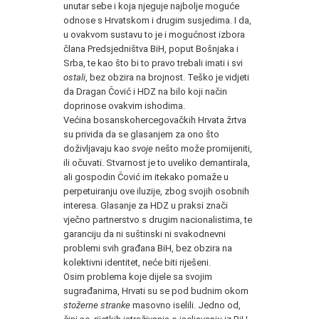
unutar sebe i koja njeguje najbolje moguće
odnose s Hrvatskom i drugim susjedima. I da,
u ovakvom sustavu to je i mogućnost izbora
člana Predsjedništva BiH, poput Bošnjaka i
Srba, te kao što bi to pravo trebali imati i svi
ostali
, bez obzira na brojnost. Teško je vidjeti
da Dragan Čović i HDZ na bilo koji način
doprinose ovakvim ishodima.
Većina bosanskohercegovačkih Hrvata žrtva
su privida da se glasanjem za ono što
doživljavaju kao
svoje
nešto može promijeniti,
ili očuvati. Stvarnost je to uveliko demantirala,
ali gospodin Čović im itekako pomaže u
perpetuiranju ove iluzije, zbog svojih osobnih
interesa. Glasanje za HDZ u praksi znači
vječno partnerstvo s drugim nacionalistima, te
garanciju da ni suštinski ni svakodnevni
problemi svih građana BiH, bez obzira na
kolektivni identitet, neće biti riješeni.
Osim problema koje dijele sa svojim
sugrađanima, Hrvati su se pod budnim okom
stožerne stranke
masovno iselili. Jedno od,