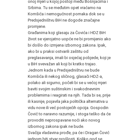
onoj mjeri u kojoj postoji među Bošnjacima i
Srbima. Tu se međutim opet vraćamo na
Komšića i nemogućnost pomaka dok se u
Predsjedništvu BiH ne dogode značajne
promjene.
Građanima koji glasaju za Čovića i HDZ BiH
život se vjerojatno uopće ne bi promijenio ako
bi došlo do izmjena izbornog zakona. Ipak,
ako bi u praksi ostvarili zaštitu od
preglasavanja, imali bi osjećaj pobjede, koji je
u BiH svevažan ali koji bi kratko trajao.
Jednom kada u Predsjedništvu ne bude
Komšića ili nekog sličnog, glasači HDZ-a,
polako ali sigurno, počeli bi se u većoj mjeri
baviti svojim suštinskim i svakodnevnim
problemima i reagirati na njih. Tada bi se, prije
ili kasnije, pojavila jaka politička alternativa u
vidu nove ili već postojećih opcija. Gospodin
Čović to naravno razumije, i stoga teško da će
provoditi neprospavane noći ako novog
izbornog zakona ipak ne bude.
Svačija vladavina prođe, pa će i Dragan Čović
jednom biti stvar prošlosti. Koliko god se