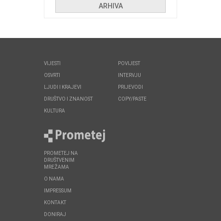
ARHIVA
VIJESTI
POVIJEST
OSVRTI
INTERVJU
LJUDI I KRAJEVI
PRIJEVODI
DRUŠTVO I ZNANOST
COPY/PASTE
KULTURA
PROMETEJ NA
DRUŠTVENIM
MREŽAMA
O NAMA
IMPRESSUM
KONTAKT
DONIRAJ