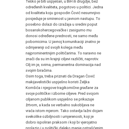
Teško je biti uspješan, u BiH ili drugdje, bez
određenih kvaliteta, pogotovo u politici. Jedna
od kvaliteta koju gospodin Čović nesumnjivo
posjeduje je smirenost u javnom nastupu. To
posebno dolazi do izražaja u sredini poput
bosanskohercegovačke i zasigurno mu
donosi određene prednosti, ne samo među
pobornicima. U javnoj komunikaciji znatno je
odmjereniji od svojih kolega među
najprominentnijim političarima. To naravno ne
znači da su im krajnji ciljevi različiti, naprotiv.
Cilj im je, svima, permanentna dominacija nad
svojim
biračima.
Osim toga, treba priznati da Dragan Čović
makijavelistički uspješno koristi Željka
Komšića i njegove tragikomične
građane
za
svoje političke i izborne ciljeve. Pred svojom
ciljanom publikom uspješno se prikazuje
žrtvom, a kada se verbalno sukobljava ne
vraća istom mjerom. Tako ostavlja lažni dojam
svekolike ozbiljnosti i umjerenosti, koji je
dobro ispoliran praksom i koji bi vjerojatno
prolazio i u politički daleko manje ostrašćenim