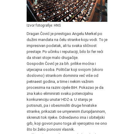
Izvor fotografije: HNS
Dragan Čović je prestigao Angelu Merkel po
dužini mandata na čelu stranke koju vodi. To je
impresivan podatak, ali tu svaka sličnost
prestaje. Po učinku i reputaciji, bilo bi fer reći
da stvari stoje malo drugačije.
Gospodin Čović je za bh. prilike moćna i
utjecajna osoba. Političar koji svojom (skoro
doslovno) strankom dominira već više od
petnaest godina, a time i nekim važnim
procesima na razini cijele BiH. Pokazao je da
zna kako eliminirati svaku potencijalnu
konkurenciju unutar HDZ-a. U stanju je
potisnuti, pa i obesmisliti druge hrvatske
stranke, prikazati se umjerenim
Europljaninom
,
skrenuti tok rijeke. Odnedavno ima i obiteljski
grb, koji govori puno toga ali vjerojatno ne ono
što bi želio ponosni vlasnik.