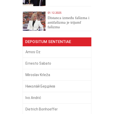
01.12.2025
Distanca između fašizma i
antifašizma je trijumf
fašizma
DEPOSITUM SENTENTIAE
Amos Oz
Ernesto Sabato
Miroslav Krleža
Никола́й Бердя́ев
Ivo Andrić
Dietrich Bonhoeffer