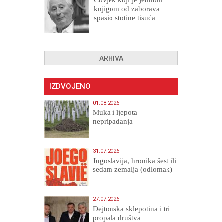
knjigom od zaborava
spasio stotine tisuća
drugih, prokletih i
uništenih
ARHIVA
IZDVOJENO
01.08.2026
Muka i ljepota
nepripadanja
31.07.2026
Jugoslavija, hronika šest ili
sedam zemalja (odlomak)
27.07.2026
Dejtonska sklepotina i tri
propala društva