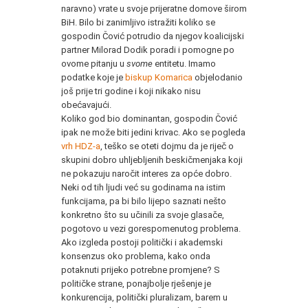
naravno) vrate u svoje prijeratne domove širom
BiH. Bilo bi zanimljivo istražiti koliko se
gospodin Čović potrudio da njegov koalicijski
partner Milorad Dodik poradi i pomogne po
ovome pitanju u
svome
entitetu. Imamo
podatke koje je
biskup Komarica
objelodanio
još prije tri godine i koji nikako nisu
obećavajući.
Koliko god bio dominantan, gospodin Čović
ipak ne može biti jedini krivac. Ako se pogleda
vrh HDZ-a
, teško se oteti dojmu da je riječ o
skupini dobro uhljebljenih beskičmenjaka koji
ne pokazuju naročit interes za opće dobro.
Neki od tih ljudi već su godinama na istim
funkcijama, pa bi bilo lijepo saznati nešto
konkretno što su učinili za svoje glasače,
pogotovo u vezi gorespomenutog problema.
Ako izgleda postoji politički i akademski
konsenzus oko problema, kako onda
potaknuti prijeko potrebne promjene? S
političke strane, ponajbolje rješenje je
konkurencija, politički pluralizam, barem u