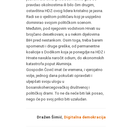
pravdao okolnostima ili bilo čim drugim,
ostavština HDZ-ovog lidera kristalno je jasna.
Radi se o vještom političaru koji je uspješno
dominirao svojom političkom scenom.
Međutim, pod njegovim vodstvom Hrvati su
brojčano desetkovani, a u nekim dijelovima
BiH pred nestankom. Osim toga, treba barem
spomenuti i druge greške, od permanentne
koalicije s Dodikom koja je ponegdje na HDZ i
Hrvate navukla naročit odium, do ekonomskih
katastrofa poput Aluminija.
Gospodin Čović imat će vremena, i vjerojatno
volje, jednog dana pokušati opravdati i
uljepšati svoju ulogu u
bosanskohercegovačkoj društvenoj i
političkoj drami. To ne da neće biti lak posao,
nego će po svoj prilici biti uzaludan.
Dražen Šimić
,
Digitalna demokracija