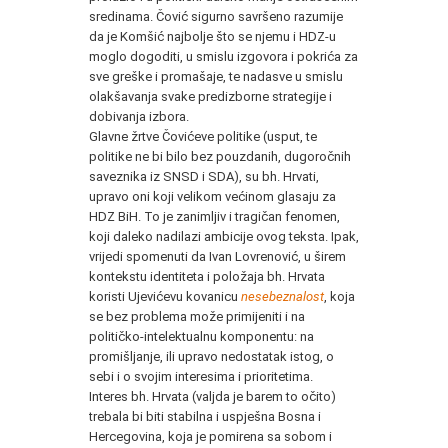
sredinama. Čović sigurno savršeno razumije
da je Komšić najbolje što se njemu i HDZ-u
moglo dogoditi, u smislu izgovora i pokrića za
sve greške i promašaje, te nadasve u smislu
olakšavanja svake predizborne strategije i
dobivanja izbora.
Glavne žrtve Čovićeve politike (usput, te
politike ne bi bilo bez pouzdanih, dugoročnih
saveznika iz SNSD i SDA), su bh. Hrvati,
upravo oni koji velikom većinom glasaju za
HDZ BiH. To je zanimljiv i tragičan fenomen,
koji daleko nadilazi ambicije ovog teksta. Ipak,
vrijedi spomenuti da Ivan Lovrenović, u širem
kontekstu identiteta i položaja bh. Hrvata
koristi Ujevićevu kovanicu
nesebeznalost
, koja
se bez problema može primijeniti i na
političko-intelektualnu komponentu: na
promišljanje, ili upravo nedostatak istog, o
sebi i o svojim interesima i prioritetima.
Interes bh. Hrvata (valjda je barem to očito)
trebala bi biti stabilna i uspješna Bosna i
Hercegovina, koja je pomirena sa sobom i