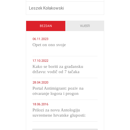
Leszek Kołakowski
BEZDAN
VIJESTI
06.11.2023
​Opet on ono svoje
17.10.2022
Kako se boriti za građansku
državu: vodič od 7 tačaka
28.04.2020
Portal Antimigrant: poziv na
otvaranje logora i progon
migranata poput bijesnih kerova
18.06.2016
Prilozi za novu Antologiju
suvremene hrvatske gluposti:
Kolinda i ekipa o navijačkim
huliganima