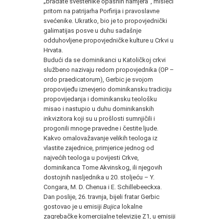
„bradate sveštenike opasnih namjera“, misleći
pritom na patrijarha Porfirija i pravoslavne
svećenike. Ukratko, bio je to propovjednički
galimatijas posve u duhu sadašnje
odduhovljene propovjedničke kulture u Crkvi u
Hrvata.
Budući da se dominikanci u Katoličkoj crkvi
službeno nazivaju redom propovjednika (OP –
ordo praedicatorum), Gerbic je svojom
propovijeđu iznevjerio dominikansku tradiciju
propovijedanja i dominikansku teološku
misao i nastupio u duhu dominikanskih
inkvizitora koji su u prošlosti sumnjičili i
progonili mnoge pravedne i čestite ljude.
Kakvo omalovažavanje velikih teologa iz
vlastite zajednice, primjerice jednog od
najvećih teologa u povijesti Crkve,
dominikanca Tome Akvinskog, ili njegovih
dostojnih nasljednika u 20. stoljeću – Y.
Congara, M. D. Chenua i E. Schillebeeckxa.
Dan poslije, 26. travnja, bijeli fratar Gerbic
gostovao je u emisiji
Bujica
lokalne
zagrebačke komercijalne televizije Z1, u emisiji