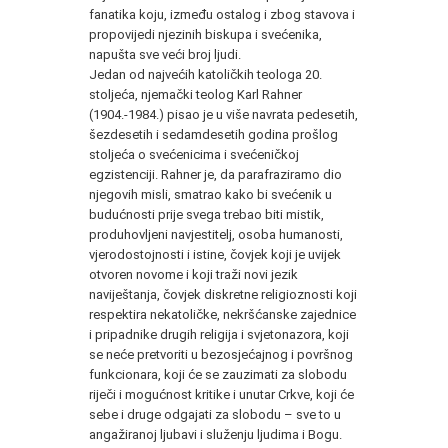
fanatika koju, između ostalog i zbog stavova i
propovijedi njezinih biskupa i svećenika,
napušta sve veći broj ljudi.
Jedan od najvećih katoličkih teologa 20.
stoljeća, njemački teolog Karl Rahner
(1904.-1984.) pisao je u više navrata pedesetih,
šezdesetih i sedamdesetih godina prošlog
stoljeća o svećenicima i svećeničkoj
egzistenciji. Rahner je, da parafraziramo dio
njegovih misli, smatrao kako bi svećenik u
budućnosti prije svega trebao biti mistik,
produhovljeni navjestitelj, osoba humanosti,
vjerodostojnosti i istine, čovjek koji je uvijek
otvoren novome i koji traži novi jezik
naviještanja, čovjek diskretne religioznosti koji
respektira nekatoličke, nekršćanske zajednice
i pripadnike drugih religija i svjetonazora, koji
se neće pretvoriti u bezosjećajnog i površnog
funkcionara, koji će se zauzimati za slobodu
riječi i mogućnost kritike i unutar Crkve, koji će
sebe i druge odgajati za slobodu – sve to u
angažiranoj ljubavi i služenju ljudima i Bogu.