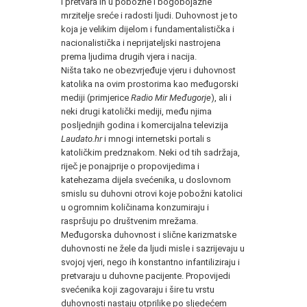
i pretvara ih u pobožne i bogobojazne
mrzitelje sreće i radosti ljudi. Duhovnost je to
koja je velikim dijelom i fundamentalistička i
nacionalistička i neprijateljski nastrojena
prema ljudima drugih vjera i nacija.
Ništa tako ne obezvrjeđuje vjeru i duhovnost
katolika na ovim prostorima kao međugorski
mediji (primjerice
Radio Mir Međugorje
), ali i
neki drugi katolički mediji, među njima
posljednjih godina i komercijalna televizija
Laudato.hr
i mnogi internetski portali s
katoličkim predznakom. Neki od tih sadržaja,
riječ je ponajprije o propovijedima i
katehezama dijela svećenika, u doslovnom
smislu su duhovni otrovi koje pobožni katolici
u ogromnim količinama konzumiraju i
raspršuju po društvenim mrežama.
Međugorska duhovnost i slične karizmatske
duhovnosti ne žele da ljudi misle i sazrijevaju u
svojoj vjeri, nego ih konstantno infantiliziraju i
pretvaraju u duhovne pacijente. Propovijedi
svećenika koji zagovaraju i šire tu vrstu
duhovnosti nastaju otprilike po sljedećem