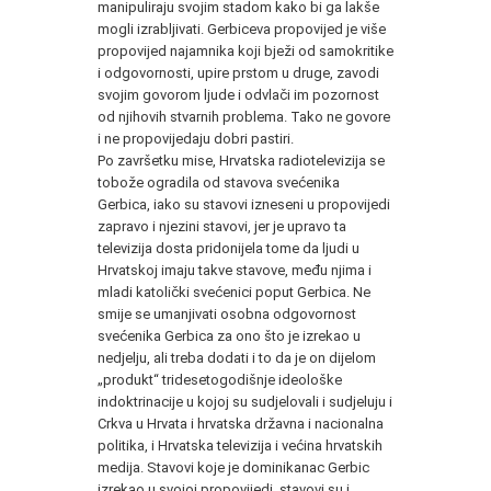
manipuliraju svojim stadom kako bi ga lakše
mogli izrabljivati. Gerbiceva propovijed je više
propovijed najamnika koji bježi od samokritike
i odgovornosti, upire prstom u druge, zavodi
svojim govorom ljude i odvlači im pozornost
od njihovih stvarnih problema. Tako ne govore
i ne propovijedaju dobri pastiri.
Po završetku mise, Hrvatska radiotelevizija se
tobože ogradila od stavova svećenika
Gerbica, iako su stavovi izneseni u propovijedi
zapravo i njezini stavovi, jer je upravo ta
televizija dosta pridonijela tome da ljudi u
Hrvatskoj imaju takve stavove, među njima i
mladi katolički svećenici poput Gerbica. Ne
smije se umanjivati osobna odgovornost
svećenika Gerbica za ono što je izrekao u
nedjelju, ali treba dodati i to da je on dijelom
„produkt“ tridesetogodišnje ideološke
indoktrinacije u kojoj su sudjelovali i sudjeluju i
Crkva u Hrvata i hrvatska državna i nacionalna
politika, i Hrvatska televizija i većina hrvatskih
medija. Stavovi koje je dominikanac Gerbic
izrekao u svojoj propovijedi, stavovi su i