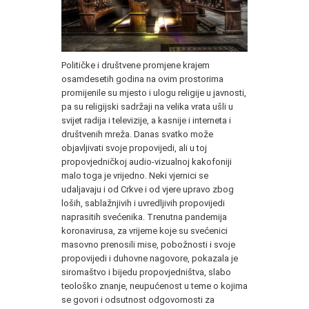
Političke i društvene promjene krajem
osamdesetih godina na ovim prostorima
promijenile su mjesto i ulogu religije u javnosti,
pa su religijski sadržaji na velika vrata ušli u
svijet radija i televizije, a kasnije i interneta i
društvenih mreža. Danas svatko može
objavljivati svoje propovijedi, ali u toj
propovjedničkoj audio-vizualnoj kakofoniji
malo toga je vrijedno. Neki vjernici se
udaljavaju i od Crkve i od vjere upravo zbog
loših, sablažnjivih i uvredljivih propovijedi
naprasitih svećenika. Trenutna pandemija
koronavirusa, za vrijeme koje su svećenici
masovno prenosili mise, pobožnosti i svoje
propovijedi i duhovne nagovore, pokazala je
siromaštvo i bijedu propovjedništva, slabo
teološko znanje, neupućenost u teme o kojima
se govori i odsutnost odgovornosti za