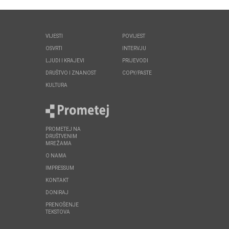
VIJESTI
POVIJEST
OSVRTI
INTERVJU
LJUDI I KRAJEVI
PRIJEVODI
DRUŠTVO I ZNANOST
COPY/PASTE
KULTURA
PROMETEJ NA
DRUŠTVENIM
MREŽAMA
O NAMA
IMPRESSUM
KONTAKT
DONIRAJ
PRENOŠENJE
TEKSTOVA