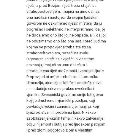
riječi, a pred Božjom riječi treba stajati sa
strahopoštovanjem, imajući na umu da nas
ona nadilazi i nastojeći da svojim ljudskim
govorom ne oskvrnemo njezin misterij, da ju
pogrešno i selektivno ne interpretiramo, da joj
ne dodajemo ono što joj ne pripada, ali i da joj
ne oduzimamo ono što ona jest. I pred ljudima
kojima se propovijeda treba stajati sa
strahopoštovanjem, pazeći na svaku
izgovorenu riječ, sa sviješću o vlastitom
neznanju, imajući na umu da teška i
neodmjerena riječ može raniti i zaboljeti ljude.
Propovijed bi uvijek trebala imati proročku
dimenziju, utemeljeni kritički i analitički osvrt
na sadašnju crkvenu praksu svećenika i
vjernika. Svećenički govor ne smije biti govor
koji je društveno i vjernički poželjan, koji
povlađuje većini i zanemaruje manjinu, koji
bježi od stvarnih problema ljudi. Nikakvo
zaobilaženje važnih tema, nikakvo zatvaranje
očiju, nijemost i šutnja pred ljudskom patnjom
i pred zlom, pogotovo zlom u vlastitim