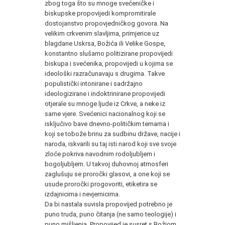
zbog toga što su mnoge svećeničke i
biskupske propovijedi kompromitirale
dostojanstvo propovjedničkog govora. Na
velikim crkvenim slavljima, primjerice uz
blagdane Uskrsa, Božića ili Velike Gospe,
konstantno slušamo politizirane propovijedi
biskupa i svećenika, propovijedi u kojima se
ideološki razračunavaju s drugima. Takve
populistički intonirane i sadržajno
ideologizirane i indoktrinirane propovijedi
otjerale su mnoge ljude iz Crkve, a neke iz
same vjere. Svećenici nacionalnog koji se
isključivo bave dnevno-političkim temama i
koji se tobože brinu za sudbinu države, nacije i
naroda, iskvarili su taj isti narod koji sve svoje
zloće pokriva navodnim rodoljubljem i
bogoljubljem. U takvoj duhovnoj atmosferi
zaglušuju se proročki glasovi, a one koji se
usude proročki progovoriti, etiketira se
izdajnicima i nevjernicima.
Da bi nastala suvisla propovijed potrebno je
puno truda, puno čitanja (ne samo teologije) i
puno mišljenja. Propovijed je susret s Božjom