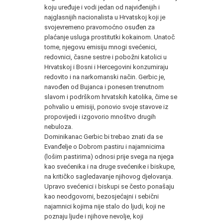
koju uređuje i vodi jedan od najviđenijih i
najglasnijih nacionalista u Hrvatskoj koji je
svojevremeno pravomoćno osuđen za
plaćanje usluga prostitutki kokainom. Unatoč
tome, njegovu emisiju mnogi svećenici,
redovnici, časne sestre i pobožni katolici u
Hrvatskoj i Bosni i Hercegovini konzumiraju
redovito i na narkomanski način. Gerbic je,
navođen od Bujanca i ponesen trenutnom
slavom i podrškom hrvatskih katolika, čime se
pohvalio u emisiji, ponovio svoje stavove iz
propovijedi i izgovorio mnoštvo drugih
nebuloza.
Dominikanac Gerbic bi trebao znati da se
Evanđelje o Dobrom pastiru i najamnicima
(lošim pastirima) odnosi prije svega na njega
kao svećenika i na druge svećenike i biskupe,
na kritičko sagledavanje njihovog djelovanja.
Upravo svećenici i biskupi se često ponašaju
kao neodgovorni, bezosjećajni i sebični
najamnici kojima nije stalo do ljudi, koji ne
poznaju ljude i njihove nevolje, koji