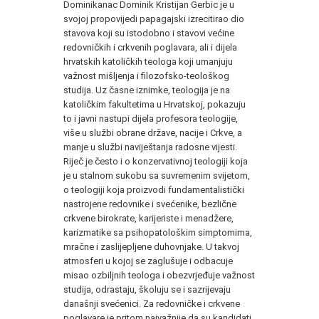
Dominikanac Dominik Kristijan Gerbic je u
svojoj propovijedi papagajski izrecitirao dio
stavova koji su istodobno i stavovi većine
redovničkih i crkvenih poglavara, ali i dijela
hrvatskih katoličkih teologa koji umanjuju
važnost mišljenja i filozofsko-teološkog
studija. Uz časne iznimke, teologija je na
katoličkim fakultetima u Hrvatskoj, pokazuju
to i javni nastupi dijela profesora teologije,
više u službi obrane države, nacije i Crkve, a
manje u službi naviještanja radosne vijesti.
Riječ je često i o konzervativnoj teologiji koja
je u stalnom sukobu sa suvremenim svijetom,
o teologiji koja proizvodi fundamentalistički
nastrojene redovnike i svećenike, bezlične
crkvene birokrate, karijeriste i menadžere,
karizmatike sa psihopatološkim simptomima,
mračne i zaslijepljene duhovnjake. U takvoj
atmosferi u kojoj se zaglušuje i odbacuje
misao ozbiljnih teologa i obezvrjeđuje važnost
studija, odrastaju, školuju se i sazrijevaju
današnji svećenici. Za redovničke i crkvene
poglavare je pritom najvažnije da su kandidati