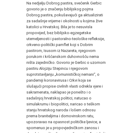
Na nedjelju Dobrog pastira, svećenik Gerbic
govorio je o značenju biblijskog pojma
Dobrog pastira, pokušavajući ga aktualizirati
za sadašnje vrijeme i okolnosti u kojima žive
katolici u Hrvatskoj. Bila je to nesuvisla
propovijed, bez biblijsko-egzegetske
utemeljenosti i pastoralno-teološke refleksije,
crkveno-politički pamflet koji s Dobrim
pastirom, Isusom iz Nazareta, njegovom
porukom i kršćanskom duhovnošću nema
ništa zajedničko. Govorio je Gerbic o uzornom
pastiru Alojziju Stepincu i njegovom
suprotstavljanju „komunističkoj nemani“, o
pandemiji koronavirusa i Crkvi koja se
slušajući propise civilnih vlasti odrekla vjere i
sakramenata, naklapao je ponešto i o
sadašnjoj hrvatskoj politici, natucao o
simulakrumu i biopolitici, naricao o teškom
stanju hrvatskog naroda i lošem odnosu
prema braniteljima i domovinskom ratu,
upozoravao na opasnost političke ljevice, a
spomenuo je u propovjedničkom zanosu i