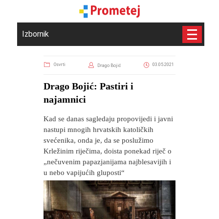
Izbornik
Osvrti
03.05.2021
Drago Bojić
Drago Bojić: Pastiri i
najamnici
Kad se danas sagledaju propovijedi i javni
nastupi mnogih hrvatskih katoličkih
svećenika, onda je, da se poslužimo
Krležinim riječima, doista ponekad riječ o
„nečuvenim papazjanijama najblesavijih i
u nebo vapijućih gluposti“