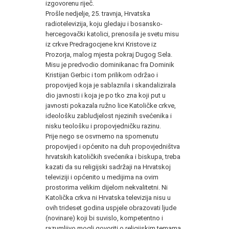
izgovorenu riječ.
Prošle nedjelje, 25. travnja, Hrvatska
radiotelevizija, koju gledaju i bosansko-
hercegovački katolici, prenosila je svetu misu
iz crkve Predragocjene krvi Kristove iz
Prozorja, malog mjesta pokraj Dugog Sela.
Misu je predvodio dominikanac fra Dominik
Kristijan Gerbic i tom prilikom održao i
propovijed koja je sablaznila i skandalizirala
dio javnosti i koja je po tko zna koji put u
javnosti pokazala ružno lice Katoličke crkve,
ideološku zabludjelost njezinih svećenika i
nisku teološku i propovjedničku razinu.
Prije nego se osvrnemo na spomenutu
propovijed i općenito na duh propovjedništva
hrvatskih katoličkih svećenika i biskupa, treba
kazati da su religijski sadržaji na Hrvatskoj
televiziji i općenito u medijima na ovim
prostorima velikim dijelom nekvalitetni. Ni
Katolička crkva ni Hrvatska televizija nisu u
ovih trideset godina uspjele obrazovati ljude
(novinare) koji bi suvislo, kompetentno i
razumljivo mogli govoriti o religijskim temama.