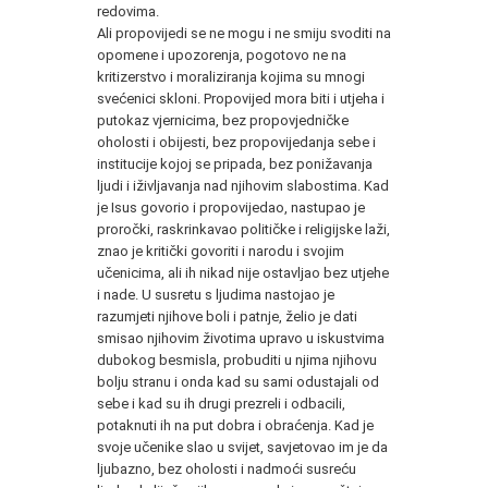
redovima.
Ali propovijedi se ne mogu i ne smiju svoditi na
opomene i upozorenja, pogotovo ne na
kritizerstvo i moraliziranja kojima su mnogi
svećenici skloni. Propovijed mora biti i utjeha i
putokaz vjernicima, bez propovjedničke
oholosti i obijesti, bez propovijedanja sebe i
institucije kojoj se pripada, bez ponižavanja
ljudi i iživljavanja nad njihovim slabostima. Kad
je Isus govorio i propovijedao, nastupao je
proročki, raskrinkavao političke i religijske laži,
znao je kritički govoriti i narodu i svojim
učenicima, ali ih nikad nije ostavljao bez utjehe
i nade. U susretu s ljudima nastojao je
razumjeti njihove boli i patnje, želio je dati
smisao njihovim životima upravo u iskustvima
dubokog besmisla, probuditi u njima njihovu
bolju stranu i onda kad su sami odustajali od
sebe i kad su ih drugi prezreli i odbacili,
potaknuti ih na put dobra i obraćenja. Kad je
svoje učenike slao u svijet, savjetovao im je da
ljubazno, bez oholosti i nadmoći susreću