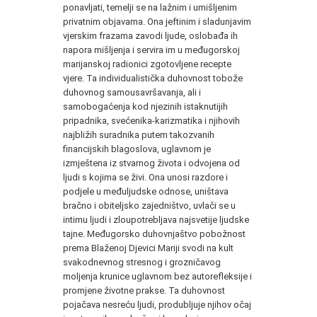
ponavljati, temelji se na lažnim i umišljenim
privatnim objavama. Ona jeftinim i sladunjavim
vjerskim frazama zavodi ljude, oslobađa ih
napora mišljenja i servira im u međugorskoj
marijanskoj radionici zgotovljene recepte
vjere. Ta individualistička duhovnost tobože
duhovnog samousavršavanja, ali i
samobogaćenja kod njezinih istaknutijih
pripadnika, svećenika-karizmatika i njihovih
najbližih suradnika putem takozvanih
financijskih blagoslova, uglavnom je
izmještena iz stvarnog života i odvojena od
ljudi s kojima se živi. Ona unosi razdore i
podjele u međuljudske odnose, uništava
bračno i obiteljsko zajedništvo, uvlači se u
intimu ljudi i zloupotrebljava najsvetije ljudske
tajne. Međugorsko duhovnjaštvo pobožnost
prema Blaženoj Djevici Mariji svodi na kult
svakodnevnog stresnog i grozničavog
moljenja krunice uglavnom bez autorefleksije i
promjene životne prakse. Ta duhovnost
pojačava nesreću ljudi, produbljuje njihov očaj