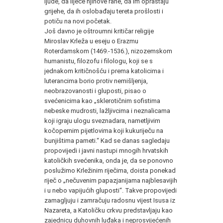
ljude, da liječe njihove rane, da im opraštaju
grijehe, da ih oslobađaju tereta prošlosti i
potiču na novi početak.
Još davno je oštroumni kritičar religije
Miroslav Krleža u eseju o Erazmu
Roterdamskom (1469.-1536.), nizozemskom
humanistu, filozofu i filologu, koji se s
jednakom kritičnošću i prema katolicima i
luterancima borio protiv nemišljenja,
neobrazovanosti i gluposti, pisao o
svećenicima kao „sklerotičnim sofistima
nebeske mudrosti, lažljivcima i neznalicama
koji igraju ulogu sveznadara, nametljivim
kočopernim pijetlovima koji kukuriječu na
bunjištima pameti.“ Kad se danas sagledaju
propovijedi i javni nastupi mnogih hrvatskih
katoličkih svećenika, onda je, da se ponovno
poslužimo Krležinim riječima, doista ponekad
riječ o „nečuvenim papazjanijama najblesavijih
i u nebo vapijućih gluposti“. Takve propovijedi
zamagljuju i zamračuju radosnu vijest Isusa iz
Nazareta, a Katoličku crkvu predstavljaju kao
zajednicu duhovnih luđaka i neprosvijećenih