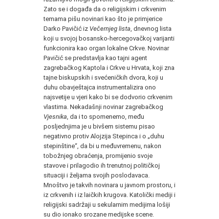
Zato se i događa da o religijskim i crkvenim
temama pišu novinari kao što je primjerice
Darko Pavičić iz
Večernjeg lista
, dnevnog lista
koji u svojoj bosansko-hercegovačkoj varijanti
funkcionira kao organ lokalne Crkve. Novinar
Pavičić se predstavlja kao tajni agent
zagrebačkog Kaptola i Crkve u Hrvata, koji zna
tajne biskupskih i svećeničkih dvora, koji u
duhu obavještajca instrumentalizira ono
najsvetije u vjeri kako bi se dodvorio crkvenim
vlastima. Nekadašnji novinar zagrebačkog
Vjesnika
, da i to spomenemo, među
posljednjima je u bivšem sistemu pisao
negativno protiv Alojzija Stepinca i o „duhu
stepinštine“, da bi u međuvremenu, nakon
tobožnjeg obraćenja, promijenio svoje
stavove i prilagodio ih trenutnoj političkoj
situaciji i željama svojih poslodavaca.
Mnoštvo je takvih novinara u javnom prostoru, i
iz crkvenih i iz laičkih krugova. Katolički mediji i
religijski sadržaji u sekularnim medijima lošiji
su dio ionako srozane medijske scene.