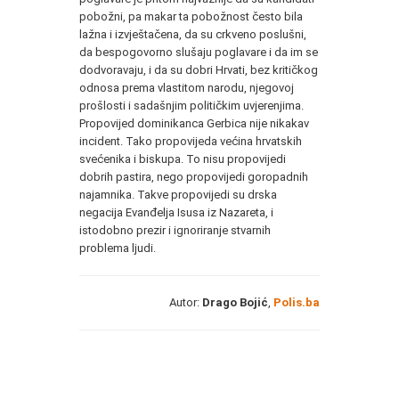
pobožni, pa makar ta pobožnost često bila
lažna i izvještačena, da su crkveno poslušni,
da bespogovorno slušaju poglavare i da im se
dodvoravaju, i da su dobri Hrvati, bez kritičkog
odnosa prema vlastitom narodu, njegovoj
prošlosti i sadašnjim političkim uvjerenjima.
Propovijed dominikanca Gerbica nije nikakav
incident. Tako propovijeda većina hrvatskih
svećenika i biskupa. To nisu propovijedi
dobrih pastira, nego propovijedi goropadnih
najamnika. Takve propovijedi su drska
negacija Evanđelja Isusa iz Nazareta, i
istodobno prezir i ignoriranje stvarnih
problema ljudi.
Autor:
Drago Bojić
,
Polis.ba