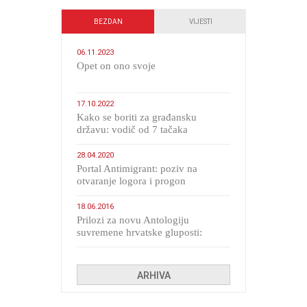
BEZDAN
VIJESTI
06.11.2023
​Opet on ono svoje
17.10.2022
Kako se boriti za građansku
državu: vodič od 7 tačaka
28.04.2020
Portal Antimigrant: poziv na
otvaranje logora i progon
migranata poput bijesnih kerova
18.06.2016
Prilozi za novu Antologiju
suvremene hrvatske gluposti:
Kolinda i ekipa o navijačkim
huliganima
ARHIVA