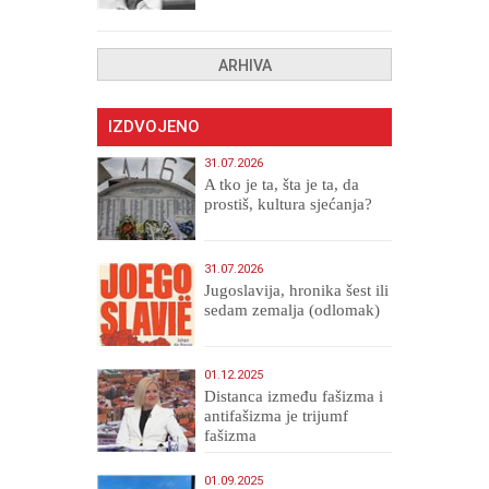
uništenih
ARHIVA
IZDVOJENO
31.07.2026
A tko je ta, šta je ta, da
prostiš, kultura sjećanja?
31.07.2026
Jugoslavija, hronika šest ili
sedam zemalja (odlomak)
01.12.2025
Distanca između fašizma i
antifašizma je trijumf
fašizma
01.09.2025