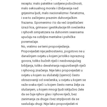
receptu: malo patetike i usiljene pobožnosti,
malo seksualnog morala i iživljavanja nad
grijesima ljudi, malo nacionalizma i fanatizma,
i sve to začinjeno praznim duhovnjačkim
frazama. Spomenimo i to da već izvještačeni
izrazi lica, grimase i gestikulacije tih svećenika
i njihovih simpatizera na duhovnim seansama
upućuju na ozbiljne mentalne i psihičke
poremećaje.
No, vratimo se temi propovijedanja.
Propovijedati nije jednostavno, pogotovo ne u
današnjem svijetu u kojem je toliko ispraznog
govora, toliko bučnih riječi i neobvezujućeg
brbljanja, toliko devalviranja najuzvišenijih riječi
i njihovog značenja. Nije lako propovijedati u
svijetu u kojem su slušatelji (vjernici) često
obrazovaniji od svećenika, u svijetu u kojem se
važe svaka riječ i u kojem često nema želje za
slušanjem, u kojem mnogi ljudi isključivo žele
da se čuje njihov glas i njihove riječi, bez
zanimanja za druge i bez strpljivosti da se
saslušaju drugi. Nije lako propovijedati ni