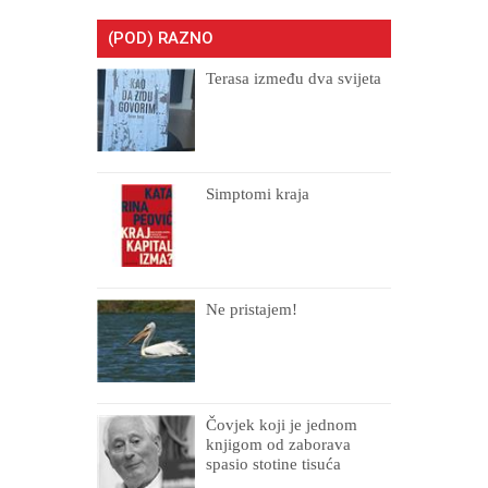
(POD) RAZNO
Terasa između dva svijeta
Simptomi kraja
Ne pristajem!
Čovjek koji je jednom
knjigom od zaborava
spasio stotine tisuća
drugih, prokletih i