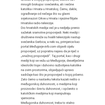
mnogih biskupa i svećenika, ali i većine
katolika i Hrvata u Hrvatskoj. Čemu, dakle,
ograđivanje od nečega što su glavni
svjetonazori Crkve u Hrvata i njezine filijale
Hrvatske radio-televizije.
Dio hrvatskih medija već je u nedjelju prenio
sažetak sramotne propovijedi. Neki mediji i
društvene mreže su hvalili televizijski nastup
svećenika Gerbica, a neki su, primjerice kao
portal
Međugorje-info.com
objavili cijelu
propovijed, uz popratnu najavu da je riječ o
„snažnoj propovijedi“. Taj portal, kao i drugi
mediji koji se vežu uz Međugorje, desetljećima
ideološki truje i duhovno razbolijeva katolike
na ovim prostorima, objavljujući upravo
sadržaje kao što je propovijed o kojoj pišemo.
Zato ćemo u nastavku teksta kazati nešto o
međugorskoj duhovnosti, o medijima koji
proizvode i šire tu duhovnost, i općenito o
katoličkim medijima koji manipuliraju
vjernicima.
Međugorska duhovnost, treba to stalno