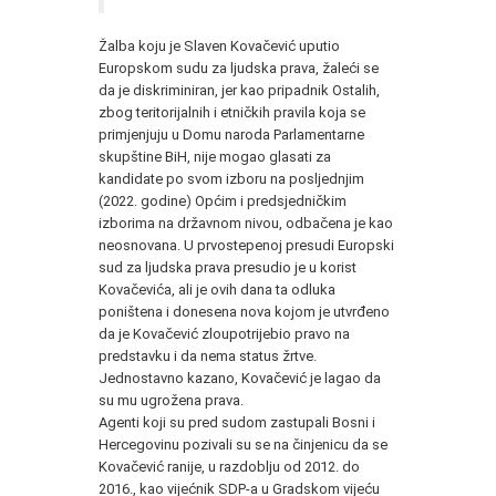
Žalba koju je Slaven Kovačević uputio
Europskom sudu za ljudska prava, žaleći se
da je diskriminiran, jer kao pripadnik Ostalih,
zbog teritorijalnih i etničkih pravila koja se
primjenjuju u Domu naroda Parlamentarne
skupštine BiH, nije mogao glasati za
kandidate po svom izboru na posljednjim
(2022. godine) Općim i predsjedničkim
izborima na državnom nivou, odbačena je kao
neosnovana. U prvostepenoj presudi Europski
sud za ljudska prava presudio je u korist
Kovačevića, ali je ovih dana ta odluka
poništena i donesena nova kojom je utvrđeno
da je Kovačević zloupotrijebio pravo na
predstavku i da nema status žrtve.
Jednostavno kazano, Kovačević je lagao da
su mu ugrožena prava.
Agenti koji su pred sudom zastupali Bosni i
Hercegovinu pozivali su se na činjenicu da se
Kovačević ranije, u razdoblju od 2012. do
2016., kao vijećnik SDP-a u Gradskom vijeću