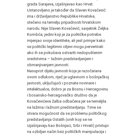
grada Sarajeva, izjašnjavao kao Hrvat.
Ustanovljeno je također da Slaven Kovačević
ima i državljanstvo Republike Hrvatske,
stečeno na temelju pripadnosti hrvatskom
narodu. Nije Slaven Kovačević, savjetnik Željka
Komšića, jedini koji je za političke potrebe
mijenjao svoje identitete, ali jest primjer kako
se politički legitimni ciljevi mogu pervertirati
ako ih se pokušava ostvariti nedopuštenim
sredstvima – lažnim predstavljanjem i
obmanjivanjem javnosti.
Nasuprot dijelu javnosti koja je razočarana
ovom odlukom, riječ je uglavnom o bošnjačkoj
javnosti, uključujući i poznate novinare i
intelektualce, dobro je za Bosnu i Hercegovinu
i bosansko-hercegovačko društvo da je
Kovačevićeva žalba odbačena jer se temeljila
na lažima i lažnom predstavljanju. Time se
otvara mogućnost da se problemu političkog
predstavljanja Ostalih (onih koji se ne
izjašnjavaju kao Bošnjaci, Srbi i Hrvati) pristupi
na ozbiljan način bez političkih manipulacija i