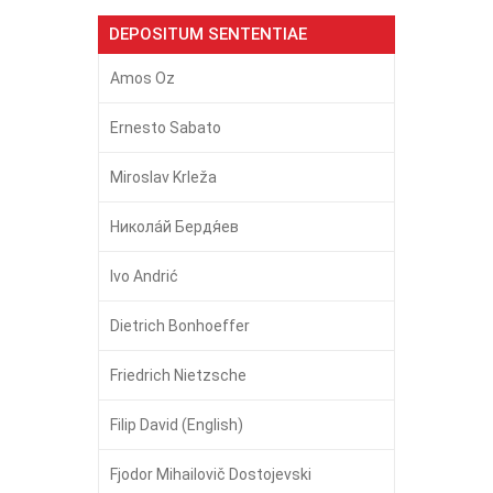
DEPOSITUM SENTENTIAE
Amos Oz
Ernesto Sabato
Miroslav Krleža
Никола́й Бердя́ев
Ivo Andrić
Dietrich Bonhoeffer
Friedrich Nietzsche
Filip David (English)
Fjodor Mihailovič Dostojevski