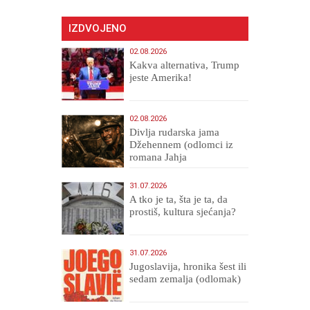
IZDVOJENO
02.08.2026
Kakva alternativa, Trump
jeste Amerika!
02.08.2026
Divlja rudarska jama
Džehennem (odlomci iz
romana Jahja
Veličanstveni)
31.07.2026
A tko je ta, šta je ta, da
prostiš, kultura sjećanja?
31.07.2026
Jugoslavija, hronika šest ili
sedam zemalja (odlomak)