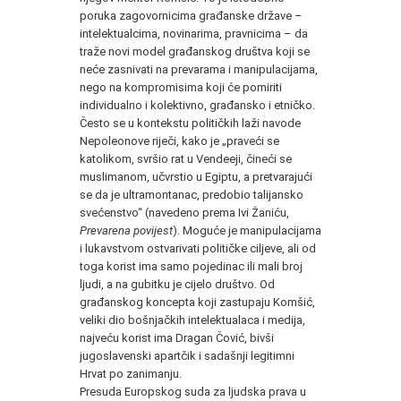
poruka zagovornicima građanske države –
intelektualcima, novinarima, pravnicima – da
traže novi model građanskog društva koji se
neće zasnivati na prevarama i manipulacijama,
nego na kompromisima koji će pomiriti
individualno i kolektivno, građansko i etničko.
Često se u kontekstu političkih laži navode
Nepoleonove riječi, kako je „praveći se
katolikom, svršio rat u Vendeeji, čineći se
muslimanom, učvrstio u Egiptu, a pretvarajući
se da je ultramontanac, predobio talijansko
svećenstvo“ (navedeno prema Ivi Žaniću,
Prevarena povijest
). Moguće je manipulacijama
i lukavstvom ostvarivati političke ciljeve, ali od
toga korist ima samo pojedinac ili mali broj
ljudi, a na gubitku je cijelo društvo. Od
građanskog koncepta koji zastupaju Komšić,
veliki dio bošnjačkih intelektualaca i medija,
najveću korist ima Dragan Čović, bivši
jugoslavenski apartčik i sadašnji legitimni
Hrvat po zanimanju.
Presuda Europskog suda za ljudska prava u