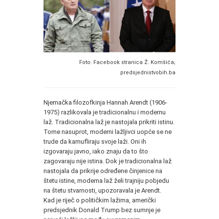
Foto: Facebook stranica Ž. Komšića;
predsjednistvobih.ba
Njemačka filozofkinja Hannah Arendt (1906-
1975) razlikovala je tradicionalnu i modernu
laž. Tradicionalna laž je nastojala prikriti istinu.
Tome nasuprot, moderni lažljivci uopće se ne
trude da kamufliraju svoje laži. Oni ih
izgovaraju javno, iako znaju da to što
zagovaraju nije istina. Dok je tradicionalna laž
nastojala da prikrije određene činjenice na
štetu istine, moderna laž želi trajniju pobjedu
na štetu stvarnosti, upozoravala je Arendt.
Kad je riječ o političkim lažima, američki
predsjednik Donald Trump bez sumnje je