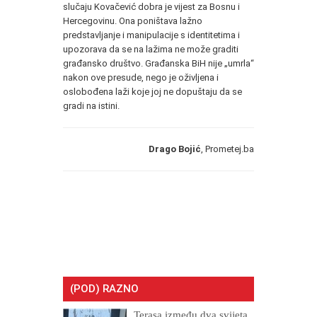
slučaju Kovačević dobra je vijest za Bosnu i
Hercegovinu. Ona poništava lažno
predstavljanje i manipulacije s identitetima i
upozorava da se na lažima ne može graditi
građansko društvo. Građanska BiH nije „umrla“
nakon ove presude, nego je oživljena i
oslobođena laži koje joj ne dopuštaju da se
gradi na istini.
Drago Bojić
, Prometej.ba
(POD) RAZNO
Terasa između dva svijeta