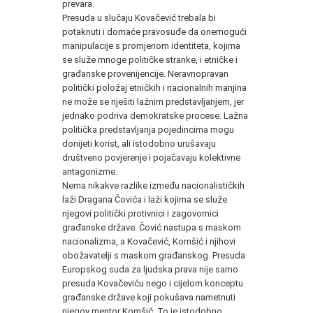
prevara.
Presuda u slučaju Kovačević trebala bi
potaknuti i domaće pravosuđe da onemogući
manipulacije s promjenom identiteta, kojima
se služe mnoge političke stranke, i etničke i
građanske provenijencije. Neravnopravan
politički položaj etničkih i nacionalnih manjina
ne može se riješiti lažnim predstavljanjem, jer
jednako podriva demokratske procese. Lažna
politička predstavljanja pojedincima mogu
donijeti korist, ali istodobno urušavaju
društveno povjerenje i pojačavaju kolektivne
antagonizme.
Nema nikakve razlike između nacionalističkih
laži Dragana Čovića i laži kojima se služe
njegovi politički protivnici i zagovornici
građanske države. Čović nastupa s maskom
nacionalizma, a Kovačević, Komšić i njihovi
obožavatelji s maskom građanskog. Presuda
Europskog suda za ljudska prava nije samo
presuda Kovačeviću nego i cijelom konceptu
građanske države koji pokušava nametnuti
njegov mentor Komšić. To je istodobno