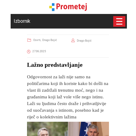
Izbornik
Osvrti,
Drago Bojić
Drago Bojić
27.06.2025
​Lažno predstavljanje
Odgovornost za laži nije samo na
političarima koji ih koriste kako bi došli na
vlast ili zadržali trenutnu moć, nego i na
građanima koji laž vole više nego istinu.
Laži su ljudima često draže i prihvatljivije
od suočavanja s istinom, posebno kad je
riječ o kolektivnim lažima