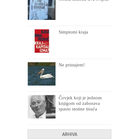
Simptomi kraja
Ne pristajem!
Čovjek koji je jednom
knjigom od zaborava
spasio stotine tisuća
drugih, prokletih i
uništenih
ARHIVA