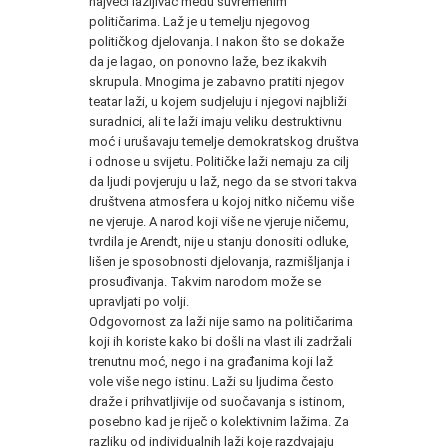
najveći lažljivac među suvremenim
političarima. Laž je u temelju njegovog
političkog djelovanja. I nakon što se dokaže
da je lagao, on ponovno laže, bez ikakvih
skrupula. Mnogima je zabavno pratiti njegov
teatar laži, u kojem sudjeluju i njegovi najbliži
suradnici, ali te laži imaju veliku destruktivnu
moć i urušavaju temelje demokratskog društva
i odnose u svijetu. Političke laži nemaju za cilj
da ljudi povjeruju u laž, nego da se stvori takva
društvena atmosfera u kojoj nitko ničemu više
ne vjeruje. A narod koji više ne vjeruje ničemu,
tvrdila je Arendt, nije u stanju donositi odluke,
lišen je sposobnosti djelovanja, razmišljanja i
prosuđivanja. Takvim narodom može se
upravljati po volji.
Odgovornost za laži nije samo na političarima
koji ih koriste kako bi došli na vlast ili zadržali
trenutnu moć, nego i na građanima koji laž
vole više nego istinu. Laži su ljudima često
draže i prihvatljivije od suočavanja s istinom,
posebno kad je riječ o kolektivnim lažima. Za
razliku od individualnih laži koje razdvajaju