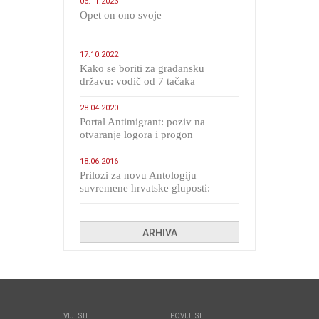
06.11.2023
​Opet on ono svoje
17.10.2022
Kako se boriti za građansku
državu: vodič od 7 tačaka
28.04.2020
Portal Antimigrant: poziv na
otvaranje logora i progon
migranata poput bijesnih kerova
18.06.2016
Prilozi za novu Antologiju
suvremene hrvatske gluposti:
Kolinda i ekipa o navijačkim
huliganima
ARHIVA
VIJESTI
POVIJEST