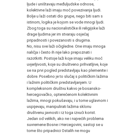
ljude i uništavaju međuljudske odnose,
kolektivne laži imaju moć povezivanja ljudi.
Bolje u laži ostati dio grupe, nego biti sam s
istinom, logika je kojom se vode mnogi ljudi.
Zbog toga su nacionalističke ili religijske laži
drage ljudima jer im stvaraju osjećaj
pripadnosti i povezanosti s drugima.
No, nisu sve laži očigledne. One imaju mnoga
naličja i često ih nije lako prepoznati i
razotkriti. Postoje laži koje imaju veliku moć
uvjerljivosti, koje su društveno prihvatljive, koje
se na prvi pogled predstavljaju kao plemenite i
dobre. Posebno je to slučaj s političkim lažima
i lažnim političkim predstavljanjem. U
kompleksnom društvu kakvo je bosansko-
hercegovačko, opterećenom kolektivnim
lažima, mnogi pokušavaju, i u tome uglavnom i
uspijevaju, manipulirati lažima sklonu
društvenu javnosti i iz toga izvući korist.
Jedan od velikih, ako ne i najvećih problema
suvremene Bosne i Hercegovini, sastoji se u
tome što pripadnici Ostalih ne mogu