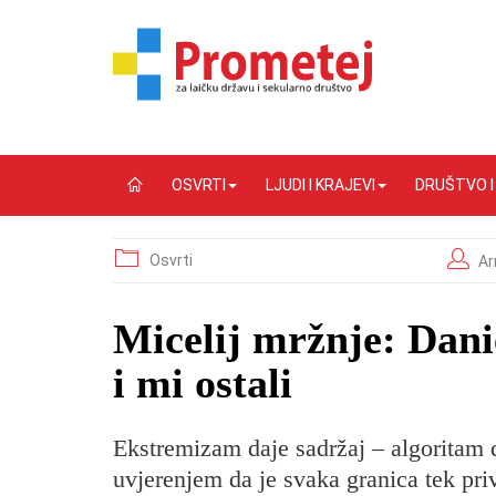
OSVRTI
LJUDI I KRAJEVI
DRUŠTVO 
Osvrti
Ar
Micelij mržnje: Dani
i mi ostali
Ekstremizam daje sadržaj – algoritam 
uvjerenjem da je svaka granica tek pr