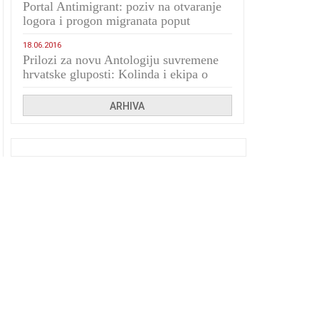
Portal Antimigrant: poziv na otvaranje
logora i progon migranata poput
bijesnih kerova
18.06.2016
Prilozi za novu Antologiju suvremene
hrvatske gluposti: Kolinda i ekipa o
navijačkim huliganima
ARHIVA