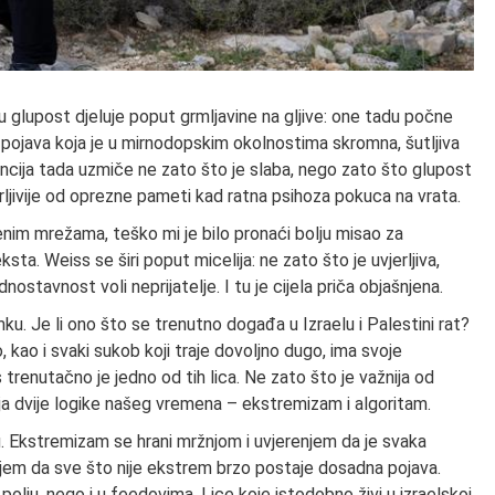
u glupost djeluje poput grmljavine na gljive: one tadu počne
pojava koja je u mirnodopskim okolnostima skromna, šutljiva
gencija tada uzmiče ne zato što je slaba, nego zato što glupost
erljivije od oprezne pameti kad ratna psihoza pokuca na vrata.
enim mrežama, teško mi je bilo pronaći bolju misao za
a. Weiss se širi poput micelija: ne zato što je uvjerljiva,
ostavnost voli neprijatelje. I tu je cijela priča objašnjena.
u. Je li ono što se trenutno događa u Izraelu i Palestini rat?
 kao i svaki sukob koji traje dovoljno dugo, ima svoje
s trenutačno je jedno od tih lica. Ne zato što je važnija od
ja dvije logike našeg vremena – ekstremizam i algoritam.
. Ekstremizam se hrani mržnjom i uvjerenjem da je svaka
njem da sve što nije ekstrem brzo postaje dosadna pojava.
polju, nego i u feedovima. Lice koje istodobno živi u izraelskoj