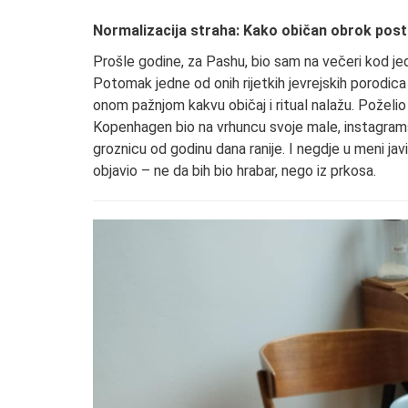
Normalizacija straha: Kako običan obrok post
Prošle godine, za Pashu, bio sam na večeri kod 
Potomak jedne od onih rijetkih jevrejskih porodica 
onom pažnjom kakvu običaj i ritual nalažu. Poželio 
Kopenhagen bio na vrhuncu svoje male, instagramsk
groznicu od godinu dana ranije. I negdje u meni javio
objavio – ne da bih bio hrabar, nego iz prkosa.