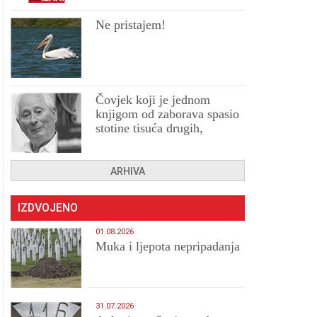
Ne pristajem!
Čovjek koji je jednom
knjigom od zaborava spasio
stotine tisuća drugih,
prokletih i uništenih
ARHIVA
IZDVOJENO
01.08.2026
Muka i ljepota nepripadanja
31.07.2026