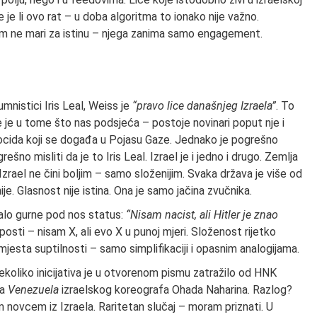
je je li ovo rat – u doba algoritma to ionako nije važno.
am ne mari za istinu – njega zanima samo engagement.
mnistici Iris Leal, Weiss je
“pravo lice današnjeg Izraela”
. To
ve je u tome što nas podsjeća – postoje novinari poput nje i
i genocida koji se događa u Pojasu Gaze. Jednako je pogrešno
rešno misliti da je to Iris Leal. Izrael je i jedno i drugo. Zemlja
o Izrael ne čini boljim – samo složenijim. Svaka država je više od
ije. Glasnost nije istina. Ona je samo jačina zvučnika.
malo gurne pod nos status:
“Nisam nacist, ali Hitler je znao
osti – nisam X, ali evo X u punoj mjeri. Složenost rijetko
esta suptilnosti – samo simplifikaciji i opasnim analogijama.
Nekoliko inicijativa je u otvorenom pismu zatražilo od HNK
ta
Venezuela
izraelskog koreografa Ohada Naharina. Razlog?
 novcem iz Izraela. Raritetan slučaj – moram priznati. U