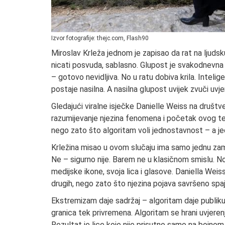
Izvor fotografije: thejc.com, Flash90
Miroslav Krleža jednom je zapisao da rat na ljudsk
nicati posvuda, sablasno. Glupost je svakodnevna 
– gotovo nevidljiva. No u ratu dobiva krila. Inteli
postaje nasilna. A nasilna glupost uvijek zvuči uvj
Gledajući viralne isječke Danielle Weiss na društv
razumijevanje njezina fenomena i početak ovog tekst
nego zato što algoritam voli jednostavnost – a jedn
Krležina misao u ovom slučaju ima samo jednu zamk
Ne – sigurno nije. Barem ne u klasičnom smislu. No,
medijske ikone, svoja lica i glasove. Daniella Weis
drugih, nego zato što njezina pojava savršeno spa
Ekstremizam daje sadržaj – algoritam daje publiku
granica tek privremena. Algoritam se hrani uvjere
Rezultat je lice koje nije prisutno samo na bojnom 