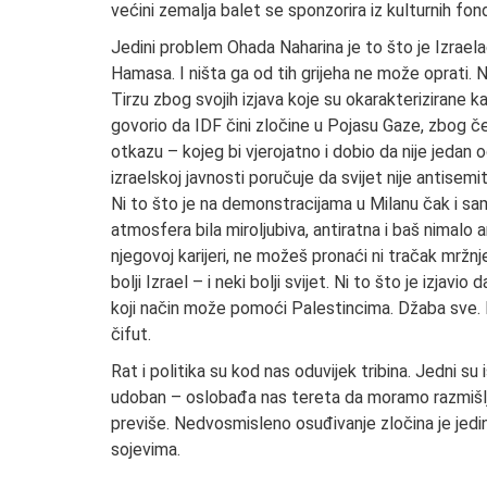
većini zemalja balet se sponzorira iz kulturnih fon
Jedini problem Ohada Naharina je to što je Izraela
Hamasa. I ništa ga od tih grijeha ne može oprati. 
Tirzu zbog svojih izjava koje su okarakterizirane k
govorio da IDF čini zločine u Pojasu Gaze, zbog č
otkazu – kojeg bi vjerojatno i dobio da nije jedan 
izraelskoj javnosti poručuje da svijet nije antisem
Ni to što je na demonstracijama u Milanu čak i sa
atmosfera bila miroljubiva, antiratna i baš nimalo 
njegovoj karijeri, ne možeš pronaći ni tračak mržnj
bolji Izrael – i neki bolji svijet. Ni to što je izja
koji način može pomoći Palestincima. Džaba sve. 
čifut.
Rat i politika su kod nas oduvijek tribina. Jedni su is
udoban – oslobađa nas tereta da moramo razmišljati
previše. Nedvosmisleno osuđivanje zločina je jedini 
sojevima.