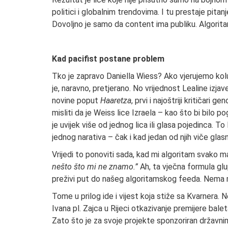
politici i globalnim trendovima. I tu prestaje pitan
Dovoljno je samo da content ima publiku. Algorit
Kad pacifist postane problem
Tko je zapravo Daniella Wiess? Ako vjerujemo kolu
je, naravno, pretjerano. No vrijednost Lealine izja
novine poput
Haaretza
, prvi i najoštriji kritičar
misliti da je Weiss lice Izraela – kao što bi bilo pog
je uvijek više od jednog lica ili glasa pojedinca. T
jednog narativa – čak i kad jedan od njih viče glasn
Vrijedi to ponoviti sada, kad mi algoritam svako 
nešto što mi ne znamo.”
Ah, ta vječna formula glup
preživi put do našeg algoritamskog feeda. Nema mj
Tome u prilog ide i vijest koja stiže sa Kvarnera. 
Ivana pl. Zajca u Rijeci otkazivanje premijere bale
Zato što je za svoje projekte sponzoriran državnim