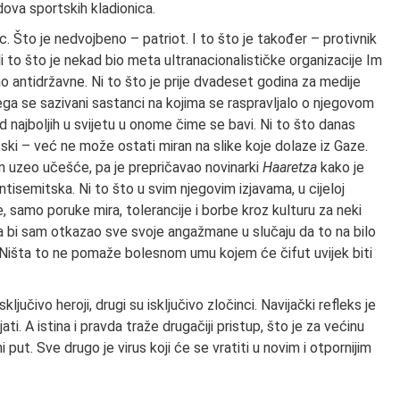
dova sportskih kladionica.
c. Što je nedvojbeno – patriot. I to što je također – protivnik
Ni to što je nekad bio meta ultranacionalističke organizacije Im
ao antidržavne. Ni to što je prije dvadeset godina za medije
ega se sazivani sastanci na kojima se raspravljalo o njegovom
od najboljih u svijetu u onome čime se bavi. Ni to što danas
itski – već ne može ostati miran na slike koje dolaze iz Gaze.
m uzeo učešće, pa je prepričavao novinarki
Haaretza
kako je
antisemitska. Ni to što u svim njegovim izjavama, u cijeloj
e, samo poruke mira, tolerancije i borbe kroz kulturu za neki
vio da bi sam otkazao sve svoje angažmane u slučaju da to na bilo
Ništa to ne pomaže bolesnom umu kojem će čifut uvijek biti
ključivo heroji, drugi su isključivo zločinci. Navijački refleks je
. A istina i pravda traže drugačiji pristup, što je za većinu
put. Sve drugo je virus koji će se vratiti u novim i otpornijim