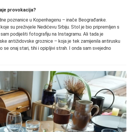
aje provokacija?
jedne poznanice u Kopenhagenu – inače Beograđanke.
koje su preživjele Nedićevu Srbiju. Stol je bio pripremljen s
sam podijeliti fotografiju na Instagramu. Ali tada je
e antižidovske groznice – koja je tek zamijenila antirusku
 se onaj stari, tihi i opipljivi strah. I onda sam svejedno