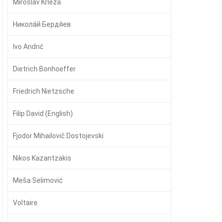
Miroslav Krleža
Никола́й Бердя́ев
Ivo Andrić
Dietrich Bonhoeffer
Friedrich Nietzsche
Filip David (English)
Fjodor Mihailovič Dostojevski
Nikos Kazantzakis
Meša Selimović
Voltaire