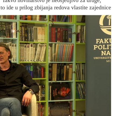
 Takvo novinarstvo je neosjetljivo za druge,
to ide u prilog zbijanja redova vlastite zajednice