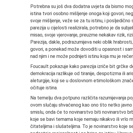
Potrebna su još dva dodatna uvjeta da bismo mogli 
istina tvori osobno mišljenje onoga koji govori, ne
svoje mišljenje, veže se za tu istinu, i posljedično 
parezija u cijelosti realizirala, potrebno je da sub
misao, svoje vjerovanje, preuzme nekakav rizik, ri
Parezija, dakle, podrazumijeva neki oblik hrabrosti
govori, a ponekad može dovoditi u opasnost i sam
nad njim i ne može podnijeti istinu koja mu je reče
Foucault pokazuje kako parezija izriče bit grčke d
demokracija razlikuje od tiranije, despotizma ili ar
aleturgije, koji se u doslovnom etimološkom značen
očituje istina.
Na temelju dva potpuno različita razumijevanja poj
ovom slučaju shvaćenog kao ono što netko javno go
smislu, onda će to novinarstvo biti novinarstvo br
koje se bavi temama koje nemaju nikakvo ili vrlo m
čitateljima i slušateljima. To je novinarstvo koje s