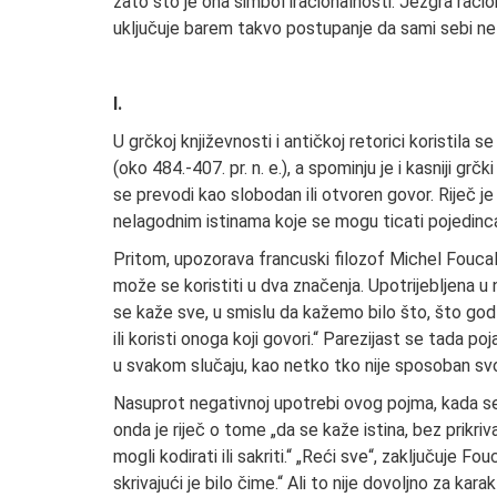
zato što je ona simbol iracionalnosti. Jezgra raciona
uključuje barem takvo postupanje da sami sebi n
I.
U grčkoj književnosti i antičkoj retorici koristila se
(oko 484.-407. pr. n. e.), a spominju je i kasniji gr
se prevodi kao slobodan ili otvoren govor. Riječ je
nelagodnim istinama koje se mogu ticati pojedinca a
Pritom, upozorava francuski filozof Michel Fouca
može se koristiti u dva značenja. Upotrijebljena u
se kaže sve, u smislu da kažemo bilo što, što go
ili koristi onoga koji govori.“ Parezijast se tada poj
u svakom slučaju, kao netko tko nije sposoban svoj
Nasuprot negativnoj upotrebi ovog pojma, kada se 
onda je riječ o tome „da se kaže istina, bez prikriva
mogli kodirati ili sakriti.“ „Reći sve“, zaključuje Fou
skrivajući je bilo čime.“ Ali to nije dovoljno za karak