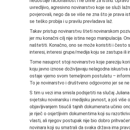
nedostaje racionalnost i ne brine za istinu. Upravo
uvredljivo, agresivno novinarstvo koje se služi lažnim
povjerovali, nego da se više ne zna što je prava is
se teško probija i u pravilu prevladava laž.
Takav pristup novinarstvu šteti novinarskom pozivu
jer mu konačni cilj nije istina nego manipulacija. O
naštetiti. Konačno, ono se može koristiti i često s
interesi, interesi grupe/medija koju se zastupa ili 
Tome nasuprot stoji novinarstvo koje pareziju koris
koju javno iznose doživljavaju nelagodna iskustva a 
ostaje vjerno svom temeljnom postulatu – informiran
To je novinarstvo i društveno odgovorno jer se ne za
S tim u vezi ima smisla podsjetiti na slučaj Julia
svjetsku novinarsku i medijsku javnost, a još više on
objavljivanjem tisućā tajnih dokumenata učinio ono
je riječ o osjetljivim dokumentima koji su razotkriva
vlasti, ali njegov postupak nije bio dobro prihvaćen
novinara koji su smatrali da svaka država ima pravo