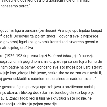
lnosti je u dosljednosti: biti dosljedan, djelom i mišlju,
e nanesemo poraz.“
 govorna figura parezija (parrhēsia). Prvi ju je upotrijebio Euripid
čki filozofi. Doslovno taj pojam znači – govoriti sve, a najčešće
 o govornoj figuri koju govornik koristi kad otvoreno govori o
li i cijelog društva.
lut (1926-1984), prema knjizi
Hrabrost istine
, riječ parezija
 negativnom ili pogrdnom smislu, „parezija se sastoji u tome da
d nam padne na pamet, odnosno sve što može poslužiti strasti
avljuje kao „okorjeli brbljavac, netko tko se ne zna zaustaviti ili,
 govor uskladiti s načelom racionalnosti i načelom istine.“
govorna figura parezija upotrebljava u pozitivnom smislu,
nja, obzira, stilskog dodatka ili retoričkog ukrasa koji bi je
cault, „znači tada: reći istinu ne skrivajući ništa od nje, ne
terizaciju i definiciju pojma parezije.