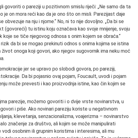
govoriti o pareziji u pozitivnom smislu riječi: „Ne samo da ta
go je on mora reći kao da je ono što on misli. Parezijast daje
se obvezuje na nju i njome.“ No, ni to nije dovoljno. „Da bi se
jekt (govoreći) tu istinu koju označava kao svoje mnijenje, svoju
zik koje se tiče njegovog odnosa s onim kojem se obraća.“
, rizik da bi se mogao prekinuti odnos s onima kojima se istina
 život onoga koji govori, ako njegov sugovornik ima neku moć
na.
emokracije jer se upravo po slobodi govora, po pareziji,
istokracije. Da bi pojasnio ovaj pojam, Foucault, uvodi i pojam
ju može prevesti i kao proizvodnja istine, kao čin kojim se
ma parezije, možemo govoriti i o dvije vrste novinarstva, u
vori i piše. Ako novinari pareziju koriste u negativnom
bljanja, klevetanja, senzacionalizma, voajerizma – novinarstvo
alo značenje za društvo, ali kojim se može manipulirati
e vodi osobnim ili grupnim koristima i interesima, ali mu