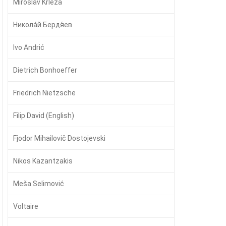
Miroslav Krleža
Никола́й Бердя́ев
Ivo Andrić
Dietrich Bonhoeffer
Friedrich Nietzsche
Filip David (English)
Fjodor Mihailovič Dostojevski
Nikos Kazantzakis
Meša Selimović
Voltaire