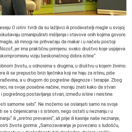
 eseju
O istini
tvrdi da su lažljivci ili prodavatelji magle u svojoj
 pokušavaju izmanipulirati mišljenja i stavove onih kojima govore.
agle, ali mnogi ne prihvaćaju da makar i u načelu postoji
filozof, jer ima praktičnu primjenu: svako društvo koje uspijeva
eskompromisnu viziju beskonačnog dobra istine“.
obnom životu, u odnosima s drugima, u društvu u kojem živimo.
 ili se prepustio brizi liječnika koji ne haju za istinu, piše
rađevina, a u drugom do pogrešne dijagnoze i terapije. Zbog
benici, na svoje posebne načine, moraju znati kako da stvari
 pogrešnog postavljanja stvari, između istine i neistine.
ernosti samome sebi“. Ne možemo se oslanjati samo na svoja
ti se s činjenicama i s istinom, nego ostati u neznanju i u
u“ ili „sretno prevareni“, ali prije ili kasnije naše neznanje,
lnosti života gorima: „Samozavaranje je povezano s ludošću,