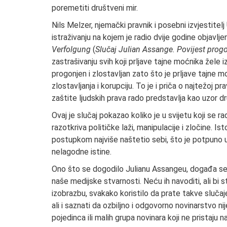
poremetiti društveni mir.
Nils Melzer, njemački pravnik i posebni izvjestitelj 
istraživanju na kojem je radio dvije godine objavlje
Verfolgung
(
Slučaj Julian Assange. Povijest prog
zastrašivanju svih koji prljave tajne moćnika žele iz
progonjen i zlostavljan zato što je prljave tajne mo
zlostavljanja i korupciju. To je i priča o najtežoj 
zaštite ljudskih prava rado predstavlja kao uzor dr
Ovaj je slučaj pokazao koliko je u svijetu koji se r
razotkriva političke laži, manipulacije i zločine. I
postupkom najviše naštetio sebi, što je potpuno u
nelagodne istine.
Ono što se dogodilo Julianu Assangeu, događa se n
naše medijske stvarnosti. Neću ih navoditi, ali bi 
izobrazbu, svakako koristilo da prate takve slučajev
ali i saznati da ozbiljno i odgovorno novinarstvo ni
pojedinca ili malih grupa novinara koji ne pristaju na