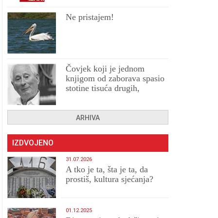
Ne pristajem!
Čovjek koji je jednom
knjigom od zaborava spasio
stotine tisuća drugih,
prokletih i uništenih
ARHIVA
IZDVOJENO
31.07.2026
A tko je ta, šta je ta, da
prostiš, kultura sjećanja?
01.12.2025