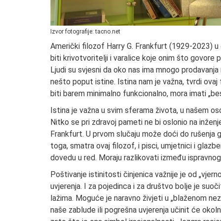
Izvor fotografije: tacno.net
Američki filozof Harry G. Frankfurt (1929-2023) u
biti krivotvoritelji i varalice koje onim što govore
Ljudi su svjesni da oko nas ima mnogo prodavanja m
nešto poput istine. Istina nam je važna, tvrdi ovaj 
biti barem minimalno funkcionalno, mora imati „b
Istina je važna u svim sferama života, u našem os
Nitko se pri zdravoj pameti ne bi oslonio na inženjera
Frankfurt. U prvom slučaju može doći do rušenja g
toga, smatra ovaj filozof, i pisci, umjetnici i glaz
dovedu u red. Moraju razlikovati između ispravnog i
Poštivanje istinitosti činjenica važnije je od „vj
uvjerenja. I za pojedinca i za društvo bolje je suoči
lažima. Moguće je naravno živjeti u „blaženom neznanj
naše zablude ili pogrešna uvjerenja učinit će oko