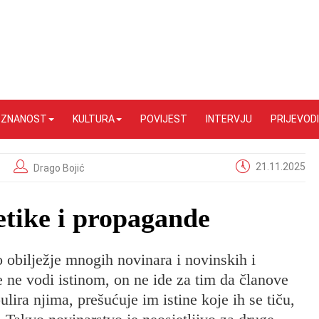
I ZNANOST
KULTURA
POVIJEST
INTERVJU
PRIJEVODI
21.11.2025
Drago Bojić
etike i propagande
 obilježje mnogih novinara i novinskih i
 ne vodi istinom, on ne ide za tim da članove
ira njima, prešućuje im istine koje ih se tiču,