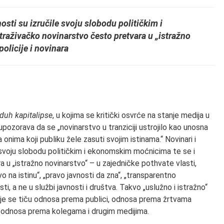
osti su izručile svoju slobodu političkim i
raživačko novinarstvo često pretvara u „istražno
policije i novinara
 duh kapitalipse
, u kojima se kritički osvrće na stanje medija u
upozorava da se „novinarstvo u tranziciji ustrojilo kao unosna
nima koji publiku žele zasuti svojim istinama.“ Novinari i
 svoju slobodu političkim i ekonomskim moćnicima te se i
 u „istražno novinarstvo“ – u zajedničke pothvate vlasti,
vo na istinu“, „pravo javnosti da zna“, „transparentno
ti, a ne u službi javnosti i društva. Takvo „uslužno i istražno“
koje se tiču odnosa prema publici, odnosa prema žrtvama
 i odnosa prema kolegama i drugim medijima.