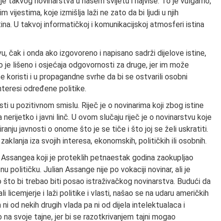
 je takvog novinarstva u našem svijetu i najviše. To je vulgarno,
 vijestima, koje izmišlja laži ne zato da bi ljudi u njih
tina. U takvoj informatičkoj i komunikacijskoj atmosferi istina
, čak i onda ako izgovoreno i napisano sadrži dijelove istine,
no je lišeno i osjećaja odgovornosti za druge, jer im može
e koristi i u propagandne svrhe da bi se ostvarili osobni
interesi određene politike.
ti u pozitivnom smislu. Riječ je o novinarima koji zbog istine
nerijetko i javni linč. U ovom slučaju riječ je o novinarstvu koje
ju javnosti o onome što je se tiče i što joj se želi uskratiti.
klanja iza svojih interesa, ekonomskih, političkih ili osobnih.
na Assangea koji je proteklih petnaestak godina zaokupljao
u političku. Julian Assange nije po vokaciji novinar, ali je
 što bi trebao biti posao istraživačkog novinarstva. Budući da
li licemjerje i laži politike i vlasti, našao se na udaru američkih
 ni od nekih drugih vlada pa ni od dijela intelektualaca i
 na svoje tajne, jer bi se razotkrivanjem tajni mogao