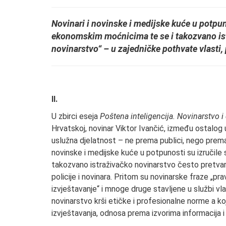
Novinari i novinske i medijske kuće u potpun
ekonomskim moćnicima te se i takozvano ist
novinarstvo“ – u zajedničke pothvate vlasti, 
II.
U zbirci eseja
Poštena inteligencija. Novinarstvo i
Hrvatskoj, novinar Viktor Ivančić, između ostalog 
uslužna djelatnost – ne prema publici, nego prema o
novinske i medijske kuće u potpunosti su izručile
takozvano istraživačko novinarstvo često pretvara
policije i novinara. Pritom su novinarske fraze „pra
izvještavanje“ i mnoge druge stavljene u službi vlas
novinarstvo krši etičke i profesionalne norme a 
izvještavanja, odnosa prema izvorima informacija