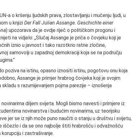
UN-a o kršenju ljudskih prava, zlostavljanju i mučenju ljudi, u
nom u knjizi
Der Fall Julian Assange. Geschichte einer
ona
) upozorava da je ovdje riječ o političkom progonu i
nijeti na vidjelo: „Slučaj Assange je priča o čovjeku koji je
ćnih iznio u javnost i tako razotkrio ratne zločine,
pravnoj samovolji u zapadnoj demokraciji koja se na području
ugima.“
ado poziva na istinu, opasno iznositi istinu, pogotovu onu koja
stodobno, Assange je primjer hrabrog čovjeka koji je svojim
 skladu s razumijevanjem pojma parezije – iznošenja
ovinarima diljem svijeta. Mogli bismo navesti i primjere iz
studentima novinarstva i budućim novinarima, uz teorijsku
e jer se iz njih može puno naučiti o stanju u društvu i svijetu,
je iščezlo i da se ono najbolje štiti hrabrošću i odvažnošću
 korupciju i zastrašivanje.