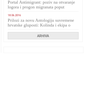
Portal Antimigrant: poziv na otvaranje
logora i progon migranata poput
bijesnih kerova
18.06.2016
Prilozi za novu Antologiju suvremene
hrvatske gluposti: Kolinda i ekipa o
navijačkim huliganima
ARHIVA