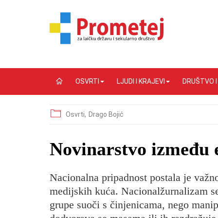
OSVRTI
LJUDI I KRAJEVI
DRUŠTVO 
Osvrti,
Drago Bojić
Novinarstvo između 
Nacionalna pripadnost postala je važno
medijskih kuća. Nacionalžurnalizam se
grupe suoči s činjenicama, nego manipul