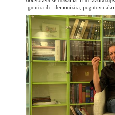
dodvorava se masama ili ih razdražuje.
ignorira ih i demonizira, pogotovo ako 