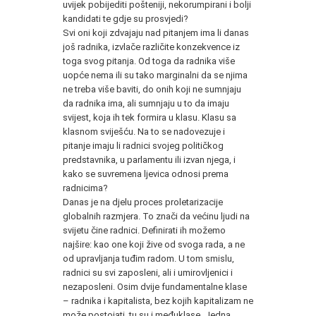
uvijek pobijediti pošteniji, nekorumpirani i bolji
kandidati te gdje su prosvjedi?
Svi oni koji zdvajaju nad pitanjem ima li danas
još radnika, izvlače različite konzekvence iz
toga svog pitanja. Od toga da radnika više
uopće nema ili su tako marginalni da se njima
ne treba više baviti, do onih koji ne sumnjaju
da radnika ima, ali sumnjaju u to da imaju
svijest, koja ih tek formira u klasu. Klasu sa
klasnom sviješću. Na to se nadovezuje i
pitanje imaju li radnici svojeg političkog
predstavnika, u parlamentu ili izvan njega, i
kako se suvremena ljevica odnosi prema
radnicima?
Danas je na djelu proces proletarizacije
globalnih razmjera. To znači da većinu ljudi na
svijetu čine radnici. Definirati ih možemo
najšire: kao one koji žive od svoga rada, a ne
od upravljanja tuđim radom. U tom smislu,
radnici su svi zaposleni, ali i umirovljenici i
nezaposleni. Osim dvije fundamentalne klase
– radnika i kapitalista, bez kojih kapitalizam ne
može postojati, tu su i međuklase. Jedna