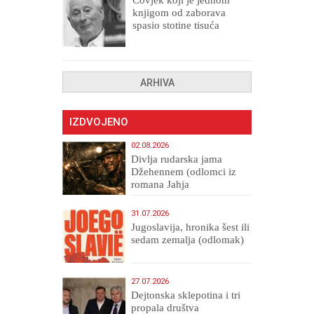
knjigom od zaborava
spasio stotine tisuća
drugih, prokletih i
uništenih
ARHIVA
IZDVOJENO
02.08.2026
Divlja rudarska jama
Džehennem (odlomci iz
romana Jahja
Veličanstveni)
31.07.2026
Jugoslavija, hronika šest ili
sedam zemalja (odlomak)
27.07.2026
Dejtonska sklepotina i tri
propala društva