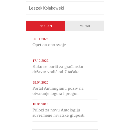
Leszek Kołakowski
BEZDAN
VIJESTI
06.11.2023
​Opet on ono svoje
17.10.2022
Kako se boriti za građansku
državu: vodič od 7 tačaka
28.04.2020
Portal Antimigrant: poziv na
otvaranje logora i progon
migranata poput bijesnih kerova
18.06.2016
Prilozi za novu Antologiju
suvremene hrvatske gluposti:
Kolinda i ekipa o navijačkim
huliganima