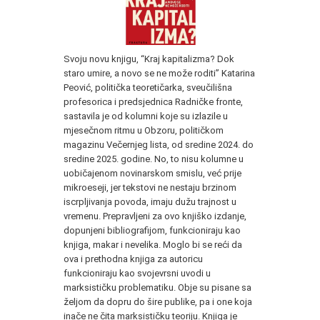
Svoju novu knjigu, “Kraj kapitalizma? Dok
staro umire, a novo se ne može roditi” Katarina
Peović, politička teoretičarka, sveučilišna
profesorica i predsjednica Radničke fronte,
sastavila je od kolumni koje su izlazile u
mjesečnom ritmu u Obzoru, političkom
magazinu Večernjeg lista, od sredine 2024. do
sredine 2025. godine. No, to nisu kolumne u
uobičajenom novinarskom smislu, već prije
mikroeseji, jer tekstovi ne nestaju brzinom
iscrpljivanja povoda, imaju dužu trajnost u
vremenu. Prepravljeni za ovo knjiško izdanje,
dopunjeni bibliografijom, funkcioniraju kao
knjiga, makar i nevelika. Moglo bi se reći da
ova i prethodna knjiga za autoricu
funkcioniraju kao svojevrsni uvodi u
marksističku problematiku. Obje su pisane sa
željom da dopru do šire publike, pa i one koja
inače ne čita marksističku teoriju. Knjiga je