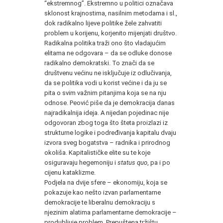
“ekstremnog”. Ekstremno u politici označava
sklonost krajnostima, nasilnim metodama i sl.,
dok radikalno lijeve politike žele zahvatiti
problem u korijenu, korjenito mijenjati društvo.
Radikalna politika traži ono što vladajućim
elitama ne odgovara – da se odluke donose
radikalno demokratski. To znači da se
društvenu većinu ne isključuje iz odlučivanja,
da se politika vodi u korist većine i da ju se
pita o svim važnim pitanjima koja se na nju
odnose. Peović piše da je demokracija danas
najradikalnija ideja. A nijedan pojedinac nije
odgovoran zbog toga što šteta proizlazi iz
strukturne logike i podređivanja kapitalu dvaju
izvora sveg bogatstva – radnika i prirodnog
okoliša. Kapitalističke elite su te koje
osiguravaju hegemoniju i
status quo
, pa i po
cijenu kataklizme.
Podjela na dvije sfere – ekonomiju, koja se
pokazuje kao nešto izvan parlamentarne
demokracije te liberalnu demokraciju s
njezinim alatima parlamentarne demokracije –
produbljuje problem. Prepuštena tržištu