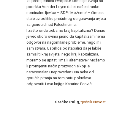
za predsjednicu Evropske komisije. Svoju su
podršku Von der Leyen dale i naše stranke
nominalne ljevice – SDP i Možemo! – čime su
stale uz politiku prešutnog osiguravanja uvjeta
za genocid nad Palestincima.
I zašto onda trebamo kraj kapitalizma? Danas
je već skoro svima jasno da kapitalizam nema
odgovor na nagomilane probleme, nego ih i
sam stvara. Usprkos poštapalici da je lakše
zamisliti kraj svijeta, nego kraj kapitalizma,
moramo se upitati: Ima li alternative? Možemo
li promijeniti način proizvodnje koji je
neracionalan i nepravedan? Na neka od
gorućih pitanja na tom putu pokušava
odgovoriti i ova knjiga Katarine Peović.
Srećko Pulig
,
tjednik Novosti