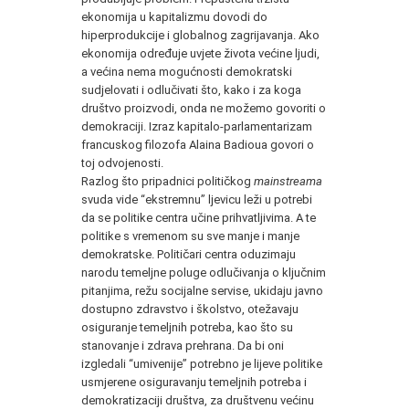
ekonomija u kapitalizmu dovodi do
hiperprodukcije i globalnog zagrijavanja. Ako
ekonomija određuje uvjete života većine ljudi,
a većina nema mogućnosti demokratski
sudjelovati i odlučivati što, kako i za koga
društvo proizvodi, onda ne možemo govoriti o
demokraciji. Izraz kapitalo-parlamentarizam
francuskog filozofa Alaina Badioua govori o
toj odvojenosti.
Razlog što pripadnici političkog
mainstreama
svuda vide “ekstremnu” ljevicu leži u potrebi
da se politike centra učine prihvatljivima. A te
politike s vremenom su sve manje i manje
demokratske. Političari centra oduzimaju
narodu temeljne poluge odlučivanja o ključnim
pitanjima, režu socijalne servise, ukidaju javno
dostupno zdravstvo i školstvo, otežavaju
osiguranje temeljnih potreba, kao što su
stanovanje i zdrava prehrana. Da bi oni
izgledali “umivenije” potrebno je lijeve politike
usmjerene osiguravanju temeljnih potreba i
demokratizaciji društva, za društvenu većinu