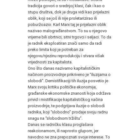
tradicija govori o srednjoj klasi, čak i kao o
stupu društva, dok je druga vidi kao prijelazni
oblik, koji se još ili nije proletarizirao ili
poburžoazio. Karl Marx taj je prijelazni oblik
nazivao malograđanstvom. To su u njegovo
vrijeme bili obrtnici, sitni trgovci i seljaci. To da
je radnik eksploatiran znači samo da radi
preko limita koji je potreban za
njegovu/njezinu reprodukciju i stvara višak
vrijednosti za kapitalista.
Ono što danas nazivamo kapitalističkim
načinom proizvodnje prikriveno je “iluzijama o
slobodi”. Demistifikaciji tih iluzija posvetio je
Marx svoju kritiku političke ekonomije,
građanske ekonomske znanosti koja održava
privid i mistifikacije kapitalističkog načina
proizvodnje, te podgrijava iluzije o slobodi
radnika, koji “slobodno” prodaje svoju radnu
snagu na “slobodnom tržištu”.
Danas se radničku klasu proglašava
reakcionarnom, ili naprosto glupom, jer
navodno ne zna prepoznati svoje interese. To