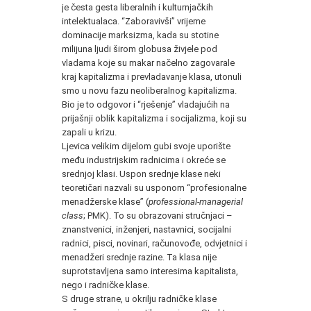
je česta gesta liberalnih i kulturnjačkih
intelektualaca. “Zaboravivši” vrijeme
dominacije marksizma, kada su stotine
milijuna ljudi širom globusa živjele pod
vladama koje su makar načelno zagovarale
kraj kapitalizma i prevladavanje klasa, utonuli
smo u novu fazu neoliberalnog kapitalizma.
Bio je to odgovor i “rješenje” vladajućih na
prijašnji oblik kapitalizma i socijalizma, koji su
zapali u krizu.
Ljevica velikim dijelom gubi svoje uporište
među industrijskim radnicima i okreće se
srednjoj klasi. Uspon srednje klase neki
teoretičari nazvali su usponom “profesionalne
menadžerske klase” (
professional-managerial
class
; PMK). To su obrazovani stručnjaci –
znanstvenici, inženjeri, nastavnici, socijalni
radnici, pisci, novinari, računovođe, odvjetnici i
menadžeri srednje razine. Ta klasa nije
suprotstavljena samo interesima kapitalista,
nego i radničke klase.
S druge strane, u okrilju radničke klase