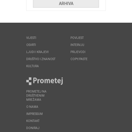
ARHIVA
VIJESTI
POVIJEST
OSVRTI
INTERVJU
LJUDI I KRAJEVI
PRIJEVODI
DRUŠTVO I ZNANOST
COPY/PASTE
KULTURA
PROMETEJ NA
DRUŠTVENIM
MREŽAMA
O NAMA
IMPRESSUM
KONTAKT
DONIRAJ