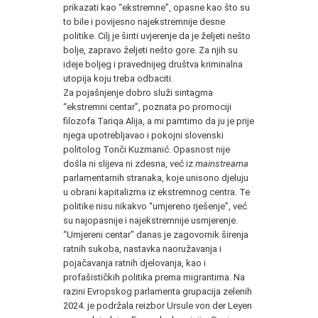
prikazati kao “ekstremne”, opasne kao što su
to bile i povijesno najekstremnije desne
politike. Cilj je širiti uvjerenje da je željeti nešto
bolje, zapravo željeti nešto gore. Za njih su
ideje boljeg i pravednijeg društva kriminalna
utopija koju treba odbaciti.
Za pojašnjenje dobro služi sintagma
“ekstremni centar”, poznata po promociji
filozofa Tariqa Alija, a mi pamtimo da ju je prije
njega upotrebljavao i pokojni slovenski
politolog Tonči Kuzmanić. Opasnost nije
došla ni slijeva ni zdesna, već iz
mainstreama
parlamentarnih stranaka, koje unisono djeluju
u obrani kapitalizma iz ekstremnog centra. Te
politike nisu nikakvo “umjereno rješenje”, već
su najopasnije i najekstremnije usmjerenje.
“Umjereni centar” danas je zagovornik širenja
ratnih sukoba, nastavka naoružavanja i
pojačavanja ratnih djelovanja, kao i
profašističkih politika prema migrantima. Na
razini Evropskog parlamenta grupacija zelenih
2024. je podržala reizbor Ursule von der Leyen