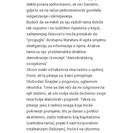
dakle pisana jednostavno, ali ne i banalno,
gdje bi se na račun jednostavnosti gomilale
vulgarizacije i iskrivljavanja.
Budući da se nekih za nju važnih tema dotiče
tek usputno i na različitim mjestima u knjizi,
zahtjevnijeg čitaoca to može ponukati da
“progugla” dostupnu literaturu ili upita umjetnu
inteligenciju za informacije o njima. A takve
teme su npr. problematika direktne
demokracije i koncept “demokratskog
socijalizma”.
Skoro svaki od tekstova ima naslov u upitnoj
formi, ali ta pitanja su, kako primjećuje
Slobodan Šnajder u pogovoru, uglavnom
retorička. Time se želi reći da mi odgovore na
njih slutimo, ali oni ovdje služe da bismo svoje
teze bolje elaborirali i pojasnili. Takva su
pitanja: jesu li radnici snaga koja može
pokrenuti promjene, što je danas u politici
ekstremno, zašto trebamo kraj kapitalizma
(centralna tema), prijeti li nam korporativni
totalitarizam (fašizam), hoće li na izborima