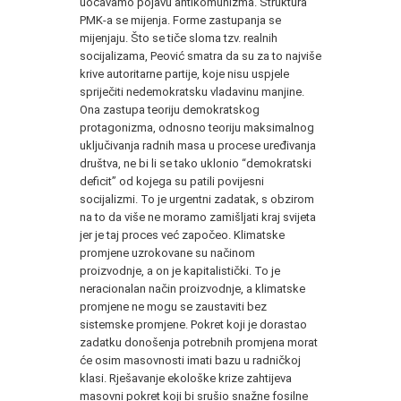
uočavamo pojavu antikomunizma. Struktura
PMK-a se mijenja. Forme zastupanja se
mijenjaju. Što se tiče sloma tzv. realnih
socijalizama, Peović smatra da su za to najviše
krive autoritarne partije, koje nisu uspjele
spriječiti nedemokratsku vladavinu manjine.
Ona zastupa teoriju demokratskog
protagonizma, odnosno teoriju maksimalnog
uključivanja radnih masa u procese uređivanja
društva, ne bi li se tako uklonio “demokratski
deficit” od kojega su patili povijesni
socijalizmi. To je urgentni zadatak, s obzirom
na to da više ne moramo zamišljati kraj svijeta
jer je taj proces već započeo. Klimatske
promjene uzrokovane su načinom
proizvodnje, a on je kapitalistički. To je
neracionalan način proizvodnje, a klimatske
promjene ne mogu se zaustaviti bez
sistemske promjene. Pokret koji je dorastao
zadatku donošenja potrebnih promjena morat
će osim masovnosti imati bazu u radničkoj
klasi. Rješavanje ekološke krize zahtijeva
masovni pokret koji bi srušio snažne fosilne