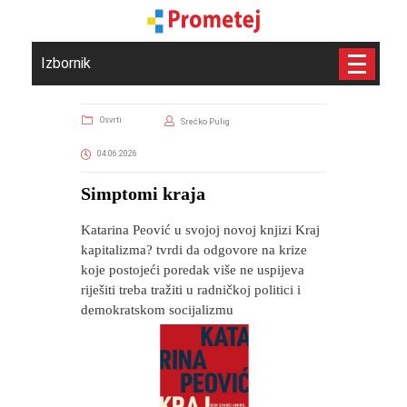
Izbornik
Osvrti
Srećko Pulig
04.06.2026
Simptomi kraja
Katarina Peović u svojoj novoj knjizi Kraj
kapitalizma? tvrdi da odgovore na krize
koje postojeći poredak više ne uspijeva
riješiti treba tražiti u radničkoj politici i
demokratskom socijalizmu