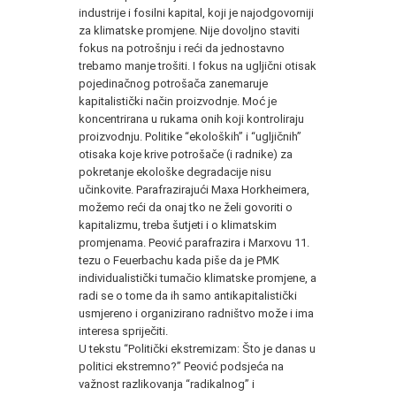
industrije i fosilni kapital, koji je najodgovorniji
za klimatske promjene. Nije dovoljno staviti
fokus na potrošnju i reći da jednostavno
trebamo manje trošiti. I fokus na ugljični otisak
pojedinačnog potrošača zanemaruje
kapitalistički način proizvodnje. Moć je
koncentrirana u rukama onih koji kontroliraju
proizvodnju. Politike “ekoloških” i “ugljičnih”
otisaka koje krive potrošače (i radnike) za
pokretanje ekološke degradacije nisu
učinkovite. Parafrazirajući Maxa Horkheimera,
možemo reći da onaj tko ne želi govoriti o
kapitalizmu, treba šutjeti i o klimatskim
promjenama. Peović parafrazira i Marxovu 11.
tezu o Feuerbachu kada piše da je PMK
individualistički tumačio klimatske promjene, a
radi se o tome da ih samo antikapitalistički
usmjereno i organizirano radništvo može i ima
interesa spriječiti.
U tekstu “Politički ekstremizam: Što je danas u
politici ekstremno?” Peović podsjeća na
važnost razlikovanja “radikalnog” i