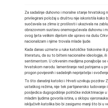
Za sadašnje duhovno i moralne stanje hrvatskog n
privilegirani položaj u društvu nije iskoristila k
suočavala sa zlima iz prošlosti i ukazivala na zablu
obrazovnom sustavu onemogućavala duhovnu i mora
ovog ljeta velikim dijelom ide upravo na dušu Crk
nacionalizam i njime trovala mlade ljude.
Kada danas uzmete u ruke katoličke tiskovine ili p
literaturu, da su to bilteni nacionalne ideologije,
sentimentom. U crkvenim medijima ponajbolje se o
hrvatskom narodu: lamentiranje nad patnjama u prošl
progon povijesnih i sadašnjih neprijatelja i svođenj
To što današnji katolici i Hrvati uzvikuju pozdrav
ustaškog režima, nije tek partijanersko ludovanje i
posljedica dugogodišnje političke indoktrinacije u k
mladim ljudima govorila istina, u sklopu vjeronauka 
isključivih katolika bio bi zasigurno manji što bi u 