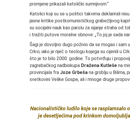
promjene prikazali katolički sumnjivom.“
Katolici koji su se u politici takvima deklarirali nisu
jasne kritike postkomunističkog grabežljivog kapital
su socijalni nauk kao parolu za sijanje straha od t
i tražiti putove moralne obnove: „To joj je sada 
Šagi je dovoljno dugo poživio da se mogao i sam uv
Crkvi, iako je riječ o teologu kojega su cijenili u 
što je to bilo 2000. godine. To potvrđuju i propovi
zagrebačkog nadbiskupa
Dražena Kutleše
na mis
provincijala fra
Joze Grbeša
na groblju u Bilima, 
svetkovini Velike Gospe, ali i mnoge druge propovije
Nacionalističko ludilo koje se rasplamsalo o
je desetljećima pod krinkom domoljublja