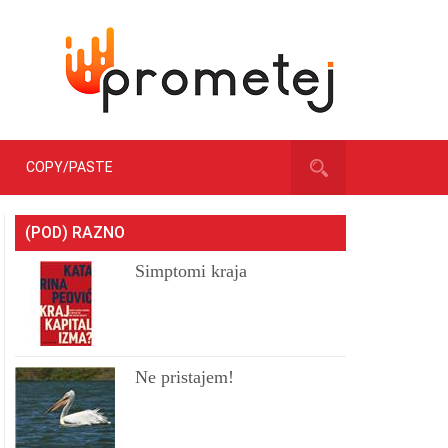
COPY/PASTE
(POD) RAZNO
Simptomi kraja
Ne pristajem!