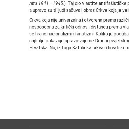
ratu 1941.–1945.
). Taj dio vlastite antifašističke
a upravo su ti ljudi sačuvali obraz Crkve koja je ve
Crkva koja nije univerzalna i otvorena prema razli
nesposobna za kritički odnos i distancu prema vla
se hrane nacionalizmi i fanatizmi. Koliko je pog
najbolje pokazuje upravo vrijeme Drugog svjetskog
Hrvatska. No, iz toga Katolička crkva u hrvatskom n