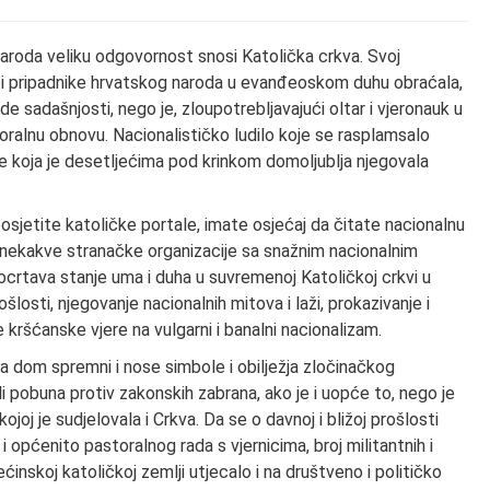
aroda veliku odgovornost snosi Katolička crkva. Svoj
ako bi pripadnike hrvatskog naroda u evanđeoskom duhu obraćala,
de sadašnjosti, nego je, zloupotrebljavajući oltar i vjeronauk u
lnu obnovu. Nacionalističko ludilo koje se rasplamsalo
ve koja je desetljećima pod krinkom domoljublja njegovala
osjetite katoličke portale, imate osjećaj da čitate nacionalnu
 ili nekakve stranačke organizacije sa snažnim nacionalnim
crtava stanje uma i duha u suvremenoj Katoličkoj crkvi u
osti, njegovanje nacionalnih mitova i laži, prokazivanje i
e kršćanske vjere na vulgarni i banalni nacionalizam.
 Za dom spremni i nose simbole i obilježja zločinačkog
li pobuna protiv zakonskih zabrana, ako je i uopće to, nego je
ojoj je sudjelovala i Crkva. Da se o davnoj i bližoj prošlosti
i općenito pastoralnog rada s vjernicima, broj militantnih i
većinskoj katoličkoj zemlji utjecalo i na društveno i političko