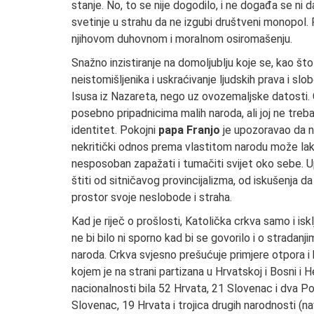
stanje. No, to se nije dogodilo, i ne događa se ni 
svetinje u strahu da ne izgubi društveni monopol. 
njihovom duhovnom i moralnom osiromašenju.
Snažno inzistiranje na domoljublju koje se, kao što 
neistomišljenika i uskraćivanje ljudskih prava i s
Isusa iz Nazareta, nego uz ovozemaljske datosti. 
posebno pripadnicima malih naroda, ali joj ne treb
identitet. Pokojni
papa Franjo
je upozoravao da na
nekritički odnos prema vlastitom narodu može lako 
nesposoban zapažati i tumačiti svijet oko sebe. Up
štiti od sitničavog provincijalizma, od iskušenja
prostor svoje neslobode i straha.
Kad je riječ o prošlosti, Katolička crkva samo i is
ne bi bilo ni sporno kad bi se govorilo i o stradanj
naroda. Crkva svjesno prešućuje primjere otpora 
kojem je na strani partizana u Hrvatskoj i Bosni i
nacionalnosti bila 52 Hrvata, 21 Slovenac i dva Po
Slovenac, 19 Hrvata i trojica drugih narodnosti (