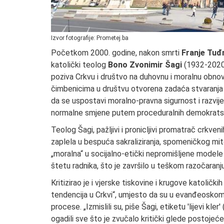
Izvor fotografije: Prometej.ba
Početkom 2000. godine, nakon smrti
Franje Tu
katolički teolog
Bono Zvonimir Šagi
(1932-2020) 
poziva Crkvu i društvo na duhovnu i moralnu obnov
čimbenicima u društvu otvorena zadaća stvaranja
da se uspostavi moralno-pravna sigurnost i razvije p
normalne smjene putem proceduralnih demokratsk
Teolog Šagi, pažljivi i pronicljivi promatrač crkv
zaplela u bespuća sakraliziranja, spomeničkog mito
„moralna“ u socijalno-etički nepromišljene modele
štetu radnika, što je završilo u teškom razočaranju 
Kritizirao je i vjerske tiskovine i krugove katoličkih
tendencija u Crkvi“, umjesto da su u evanđeoskom sv
procese. „Izmislili su, piše Šagi, etiketu 'lijevi kler
ogadili sve što je zvučalo kritički glede postojeć