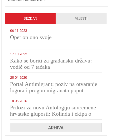
BEZDAN
VIJESTI
06.11.2023
​Opet on ono svoje
17.10.2022
Kako se boriti za građansku državu:
vodič od 7 tačaka
28.04.2020
Portal Antimigrant: poziv na otvaranje
logora i progon migranata poput
bijesnih kerova
18.06.2016
Prilozi za novu Antologiju suvremene
hrvatske gluposti: Kolinda i ekipa o
navijačkim huliganima
ARHIVA