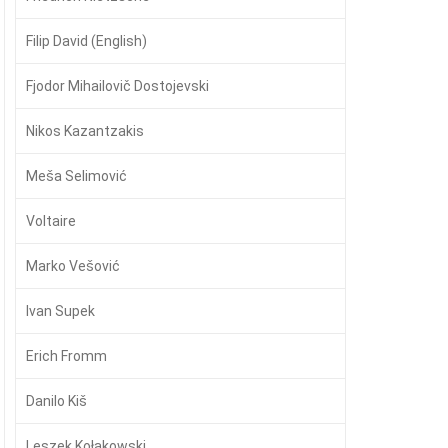
Filip David (English)
Fjodor Mihailovič Dostojevski
Nikos Kazantzakis
Meša Selimović
Voltaire
Marko Vešović
Ivan Supek
Erich Fromm
Danilo Kiš
Leszek Kołakowski