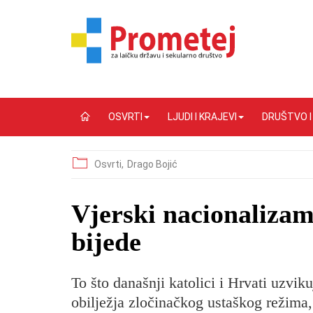
OSVRTI
LJUDI I KRAJEVI
DRUŠTVO 
Osvrti,
Drago Bojić
​Vjerski nacionaliza
bijede
To što današnji katolici i Hrvati uzvi
obilježja zločinačkog ustaškog režima, 