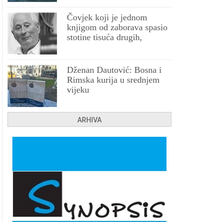
Čovjek koji je jednom
knjigom od zaborava spasio
stotine tisuća drugih,
prokletih i uništenih
Dženan Dautović: Bosna i
Rimska kurija u srednjem
vijeku
ARHIVA