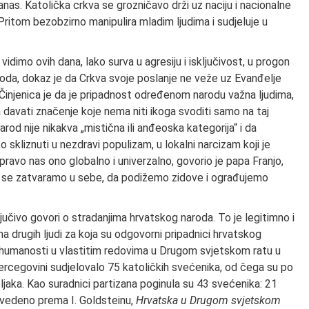
danas. Katolička crkva se grozničavo drži uz naciju i nacionalne
Pritom bezobzirno manipulira mladim ljudima i sudjeluje u
vidimo ovih dana, lako surva u agresiju i isključivost, u progon
loboda, dokaz je da Crkva svoje poslanje ne veže uz Evanđelje
Činjenica je da je pripadnost određenom narodu važna ljudima,
a davati značenje koje nema niti ikoga svoditi samo na taj
rod nije nikakva „mistična ili anđeoska kategorija“ i da
skliznuti u nezdravi populizam, u lokalni narcizam koji je
ravo nas ono globalno i univerzalno, govorio je papa Franjo,
 da se zatvaramo u sebe, da podižemo zidove i ograđujemo
ključivo govori o stradanjima hrvatskog naroda. To je legitimno i
ima drugih ljudi za koja su odgovorni pripadnici hrvatskog
i humanosti u vlastitim redovima u Drugom svjetskom ratu u
 Hercegovini sudjelovalo 75 katoličkih svećenika, od čega su po
ljaka. Kao suradnici partizana poginula su 43 svećenika: 21
navedeno prema I. Goldsteinu,
Hrvatska u Drugom svjetskom