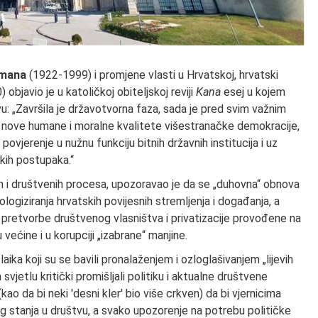
đmana
(1922-1999) i promjene vlasti u Hrvatskoj, hrvatski
objavio je u katoličkoj obiteljskoj reviji
Kana
esej u kojem
u: „Završila je državotvorna faza, sada je pred svim važnim
 nove humane i moralne kvalitete višestranačke demokracije,
ovjerenje u nužnu funkciju bitnih državnih institucija i uz
ih postupaka.“
enih i društvenih procesa, upozoravao je da se „duhovna“ obnova
logiziranja hrvatskih povijesnih stremljenja i događanja, a
 pretvorbe društvenog vlasništva i privatizacije provođene na
većine i u korupciji „izabrane“ manjine.
 laika koji su se bavili pronalaženjem i ozloglašivanjem „lijevih
jetlu kritički promišljali politiku i aktualne društvene
' (kao da bi neki 'desni kler' bio više crkven) da bi vjernicima
eg stanja u društvu, a svako upozorenje na potrebu političke