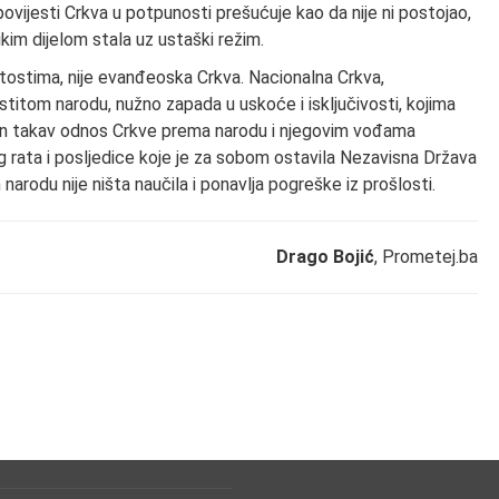
 povijesti Crkva u potpunosti prešućuje kao da nije ni postojao,
likim dijelom stala uz ustaški režim.
čitostima, nije evanđeoska Crkva. Nacionalna Crkva,
stitom narodu, nužno zapada u uskoće i isključivosti, kojima
uban takav odnos Crkve prema narodu i njegovim vođama
 rata i posljedice koje je za sobom ostavila Nezavisna Država
arodu nije ništa naučila i ponavlja pogreške iz prošlosti.
Drago Bojić
, Prometej.ba