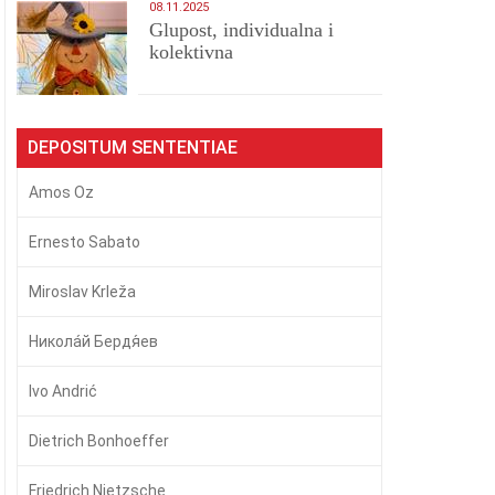
08.11.2025
Glupost, individualna i
kolektivna
DEPOSITUM SENTENTIAE
Amos Oz
Ernesto Sabato
Miroslav Krleža
Никола́й Бердя́ев
Ivo Andrić
Dietrich Bonhoeffer
Friedrich Nietzsche