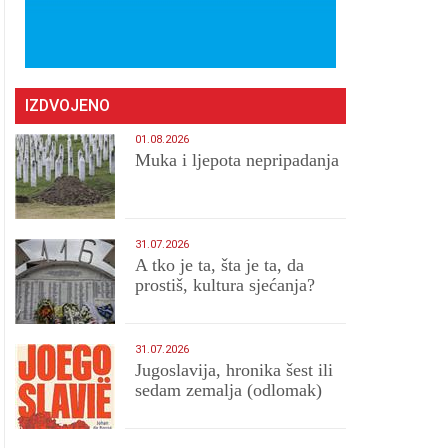
IZDVOJENO
01.08.2026
Muka i ljepota nepripadanja
31.07.2026
A tko je ta, šta je ta, da
prostiš, kultura sjećanja?
31.07.2026
Jugoslavija, hronika šest ili
sedam zemalja (odlomak)