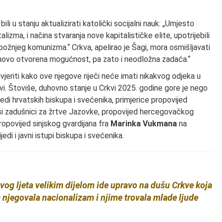
 bili u stanju aktualizirati katolički socijalni nauk: „Umjesto
izma, i načina stvaranja nove kapitalističke elite, upotrijebili
obožnjeg komunizma.“ Crkva, apelirao je Šagi, mora osmišljavati
nanovo otvorena mogućnost, pa zato i neodložna zadaća.“
jeriti kako ove njegove riječi neće imati nikakvog odjeka u
Crkvi. Štoviše, duhovno stanje u Crkvi 2025. godine gore je nego
jedi hrvatskih biskupa i svećenika, primjerice propovijed
i zadušnici za žrtve Jazovke, propovijed hercegovačkog
propovijed sinjskog gvardijana fra
Marinka Vukmana
na
di i javni istupi biskupa i svećenika.
vog ljeta velikim dijelom ide upravo na dušu Crkve koja
 njegovala nacionalizam i njime trovala mlade ljude