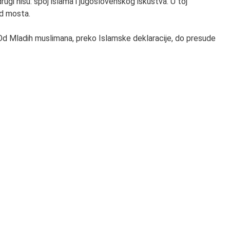
rugi nisu: spoj islama i jugoslovenskog iskustva. U toj
od mosta.
. Od Mladih muslimana, preko Islamske deklaracije, do presude