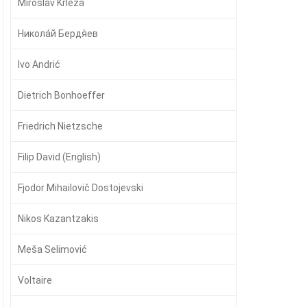
Miroslav Krleža
Никола́й Бердя́ев
Ivo Andrić
Dietrich Bonhoeffer
Friedrich Nietzsche
Filip David (English)
Fjodor Mihailovič Dostojevski
Nikos Kazantzakis
Meša Selimović
Voltaire