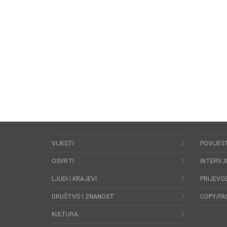
VIJESTI
POVIJES
OSVRTI
INTERVJ
LJUDI I KRAJEVI
PRIJEVOD
DRUŠTVO I ZNANOST
COPY/PA
KULTURA