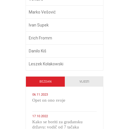
Marko Vešović
Ivan Supek
Erich Fromm
Danilo Kiš
Leszek Kołakowski
BEZDAN
VIJESTI
06.11.2023
​Opet on ono svoje
17.10.2022
Kako se boriti za građansku
državu: vodič od 7 tačaka