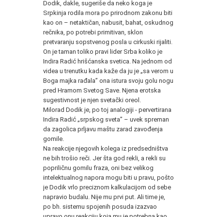
Dodik, dakle, sugeriše da neko koga je
Srpkinja rodila mora po prirodnom zakonu biti
kao on – netaktičan, nabusit, bahat, oskudnog
rečnika, po potrebi primitivan, sklon
pretvaranju sopstvenog posla u cirkuski rijaliti.
On je taman toliko pravi lider Srba koliko je
Indira Radić hrišćanska svetica. Na jednom od
videa u trenutku kada kaže da ju je „sa verom u
Boga majka rađala” ona istura svoju golu nogu
pred Hramom Svetog Save. Njena erotska
sugestivnost je njen svetački oreol.
Milorad Dodik je, po toj analogiji - pervertirana
Indira Radić „srpskog sveta” – uvek spreman
da zagolica prljavu maštu zarad zavođenja
gomile.
Na reakcije njegovih kolega iz predsedništva
ne bih trošio reči. Jer šta god rekli, a rekli su
popriličnu gomilu fraza, oni bez velikog
intelektualnog napora mogu biti u pravu, pošto
je Dodik vrlo preciznom kalkulacijom od sebe
napravio budalu. Nije mu prvi put. Ali time je,
po bh. sistemu spojenih posuda izazvao
upravo onu reakciju koja mu je potrebna kao