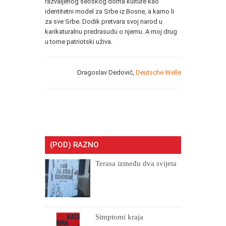
razvaljenog seoskog doma kulture kao
identitetni model za Srbe iz Bosne, a kamo li
za sve Srbe. Dodik pretvara svoj narod u
karikaturalnu predrasudu o njemu. A moj drug
u tome patriotski uživa.
Dragoslav Dedović,
Deutsche Welle
(POD) RAZNO
Terasa između dva svijeta
Simptomi kraja