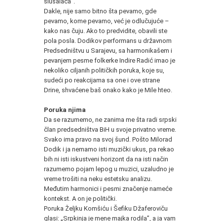
slušalaca“.
Dakle, nije samo bitno šta pevamo, gde
pevamo, kome pevamo, već je odlučujuće –
kako nas čuju. Ako to predvidite, obavili ste
pola posla. Dodikov performans u državnom
Predsedništvu u Sarajevu, sa harmonikašem i
pevanjem pesme folkerke Indire Radić imao je
nekoliko ciljanih političkih poruka, koje su,
sudeći po reakcijama sa one i ove strane
Drine, shvaćene baš onako kako je Mile hteo.
Poruka njima
Da se razumemo, ne zanima me šta radi srpski
član predsedništva BiH u svoje privatno vreme.
Svako ima pravo na svoj šund. Pošto Milorad
Dodik i ja nemamo isti muzički ukus, pa rekao
bih ni isti iskustveni horizont da na isti način
razumemo pojam lepog u muzici, uzaludno je
vreme trošiti na neku estetsku analizu.
Međutim harmonici i pesmi značenje nameće
kontekst. A on je politički.
Poruka Željku Komšiću i Šefiku Džaferoviču
glasi: „Srpkinja je mene majka rodila”, a ja vam