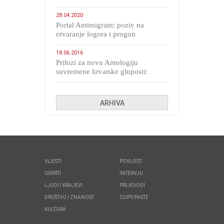
28.04.2020
Portal Antimigrant: poziv na
otvaranje logora i progon
migranata poput bijesnih kerova
18.06.2016
Prilozi za novu Antologiju
suvremene hrvatske gluposti:
Kolinda i ekipa o navijačkim
huliganima
ARHIVA
VIJESTI
POVIJEST
OSVRTI
INTERVJU
LJUDI I KRAJEVI
PRIJEVODI
DRUŠTVO I ZNANOST
COPY/PASTE
KULTURA