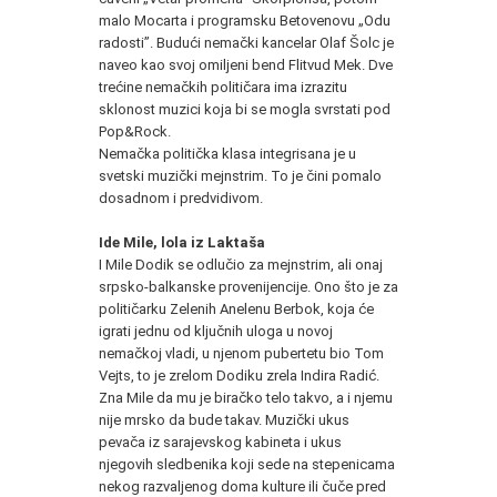
malo Mocarta i programsku Betovenovu „Odu
radosti”. Budući nemački kancelar Olaf Šolc je
naveo kao svoj omiljeni bend Flitvud Mek. Dve
trećine nemačkih političara ima izrazitu
sklonost muzici koja bi se mogla svrstati pod
Pop&Rock.
Nemačka politička klasa integrisana je u
svetski muzički mejnstrim. To je čini pomalo
dosadnom i predvidivom.
Ide Mile, lola iz Laktaša
I Mile Dodik se odlučio za mejnstrim, ali onaj
srpsko-balkanske provenijencije. Ono što je za
političarku Zelenih Anelenu Berbok, koja će
igrati jednu od ključnih uloga u novoj
nemačkoj vladi, u njenom pubertetu bio Tom
Vejts, to je zrelom Dodiku zrela Indira Radić.
Zna Mile da mu je biračko telo takvo, a i njemu
nije mrsko da bude takav. Muzički ukus
pevača iz sarajevskog kabineta i ukus
njegovih sledbenika koji sede na stepenicama
nekog razvaljenog doma kulture ili čuče pred