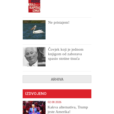
Ne pristajem!
Čovjek koji je jednom
knjigom od zaborava
spasio stotine tisuća
drugih, prokletih i
uništenih
ARHIVA
IZDVOJENO
02.08.2026
Kakva alternativa, Trump
jeste Amerika!