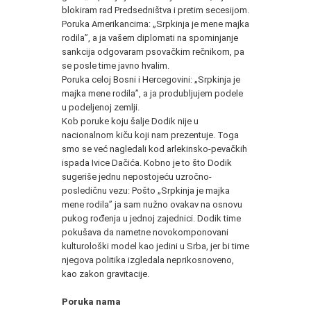
blokiram rad Predsedništva i pretim secesijom.
Poruka Amerikancima: „Srpkinja je mene majka
rodila”, a ja vašem diplomati na spominjanje
sankcija odgovaram psovačkim rečnikom, pa
se posle time javno hvalim.
Poruka celoj Bosni i Hercegovini: „Srpkinja je
majka mene rodila”, a ja produbljujem podele
u podeljenoj zemlji.
Kob poruke koju šalje Dodik nije u
nacionalnom kiču koji nam prezentuje. Toga
smo se već nagledali kod arlekinsko-pevačkih
ispada Ivice Dačića. Kobno je to što Dodik
sugeriše jednu nepostojeću uzročno-
posledičnu vezu: Pošto „Srpkinja je majka
mene rodila” ja sam nužno ovakav na osnovu
pukog rođenja u jednoj zajednici. Dodik time
pokušava da nametne novokomponovani
kulturološki model kao jedini u Srba, jer bi time
njegova politika izgledala neprikosnoveno,
kao zakon gravitacije.
Poruka nama