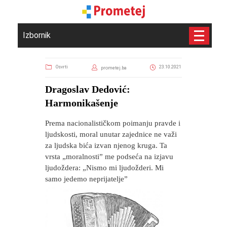
Izbornik
Osvrti
23.10.2021
prometej.ba
Dragoslav Dedović:
Harmonikašenje
Prema nacionalističkom poimanju pravde i
ljudskosti, moral unutar zajednice ne važi
za ljudska bića izvan njenog kruga. Ta
vrsta „moralnosti” me podseća na izjavu
ljudoždera: „Nismo mi ljudožderi. Mi
samo jedemo neprijatelje”