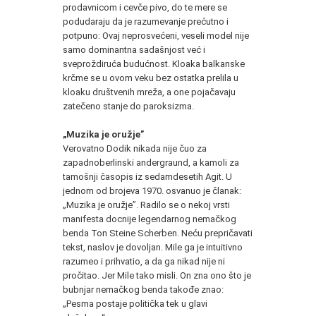
prodavnicom i cevče pivo, do te mere se
podudaraju da je razumevanje prećutno i
potpuno: Ovaj neprosvećeni, veseli model nije
samo dominantna sadašnjost već i
sveproždiruća budućnost. Kloaka balkanske
krčme se u ovom veku bez ostatka prelila u
kloaku društvenih mreža, a one pojačavaju
zatečeno stanje do paroksizma.
„Muzika je oružje”
Verovatno Dodik nikada nije čuo za
zapadnoberlinski andergraund, a kamoli za
tamošnji časopis iz sedamdesetih Agit. U
jednom od brojeva 1970. osvanuo je članak:
„Muzika je oružje”. Radilo se o nekoj vrsti
manifesta docnije legendarnog nemačkog
benda Ton Steine Scherben. Neću prepričavati
tekst, naslov je dovoljan. Mile ga je intuitivno
razumeo i prihvatio, a da ga nikad nije ni
pročitao. Jer Mile tako misli. On zna ono što je
bubnjar nemačkog benda takođe znao:
„Pesma postaje politička tek u glavi