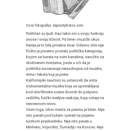
Izvor fotografije: depositphotos.com
Političari su ljudi. Kao takvi oni u svoju funkciju
unose i svoju ličnost. Pa time i muzički ukus.
Ranije je to bila privatna stvar. Odavno više nije.
Pošto je privatno postalo politička kategorija,
kojom se barata na svim kanalima, naročito na
društvenim mrežama, pada u oči da je
politička inscenacija nerazdvojiva od muzike,
ritma i teksta koji je prate.
Kalifornijski naučnici su ustanovili da vrsta
instrumentalne muzike koja se upotrebljava
kod iste filmske scene dovodi do potpuno
različite, fizički merljive reakcije, koja ostaje na
nesvesnom nivou.
Osim toga, izbor mesta za pesmu je bitan. Nije
isto pevati pod tušem i pevati na prijemu
turskom predsedniku. Nije isto pevati u
Minhenu, Vojvodini, Šumadiji i na Kosovu. Nije