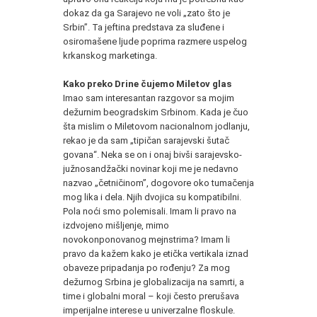
dokaz da ga Sarajevo ne voli „zato što je
Srbin”. Ta jeftina predstava za sluđene i
osiromašene ljude poprima razmere uspelog
krkanskog marketinga.
Kako preko Drine čujemo Miletov glas
Imao sam interesantan razgovor sa mojim
dežurnim beogradskim Srbinom. Kada je čuo
šta mislim o Miletovom nacionalnom jodlanju,
rekao je da sam „tipičan sarajevski šutač
govana“. Neka se on i onaj bivši sarajevsko-
južnosandžački novinar koji me je nedavno
nazvao „četničinom”, dogovore oko tumačenja
mog lika i dela. Njih dvojica su kompatibilni.
Pola noći smo polemisali. Imam li pravo na
izdvojeno mišljenje, mimo
novokonponovanog mejnstrima? Imam li
pravo da kažem kako je etička vertikala iznad
obaveze pripadanja po rođenju? Za mog
dežurnog Srbina je globalizacija na samrti, a
time i globalni moral – koji često prerušava
imperijalne interese u univerzalne floskule.