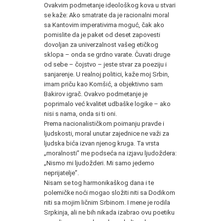
Ovakvim podmetanje ideološkog kova u stvari
se kaže: Ako smatrate da je racionalni moral
sa Kantovim imperativima moguć, čak ako
pomislite da je paket od deset zapovesti
dovoljan za univerzalnost vašeg etičkog
sklopa – onda se grdno varate. Čuvati druge
od sebe – čojstvo – jeste stvar za poeziju i
sanjarenje. U realnoj politici, kaže moj Srbin,
imam priču kao Komšić, a objektivno sam
Bakirov igrač. Ovakvo podmetanje je
poprimalo već kvalitet udbaške logike – ako
nisi s nama, onda si ti oni.
Prema nacionalističkom poimanju pravde i
ljudskosti, moral unutar zajednice ne važi za
ljudska bića izvan njenog kruga. Ta vrsta
„moralnosti” me podseća na izjavu ljudoždera:
„Nismo mi ljudožderi. Mi samo jedemo
neprijatelje”.
Nisam se tog harmonikaškog dana i te
polemičke noći mogao složiti niti sa Dodikom
niti sa mojim ličnim Srbinom. I mene je rodila
Srpkinja, ali ne bih nikada izabrao ovu poetiku