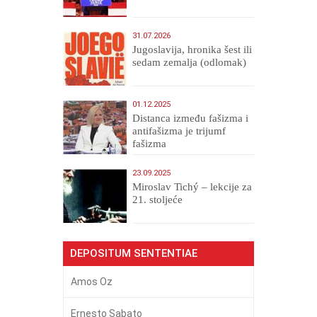
31.07.2026
Jugoslavija, hronika šest ili
sedam zemalja (odlomak)
01.12.2025
Distanca između fašizma i
antifašizma je trijumf
fašizma
23.09.2025
Miroslav Tichý – lekcije za
21. stoljeće
DEPOSITUM SENTENTIAE
Amos Oz
Ernesto Sabato