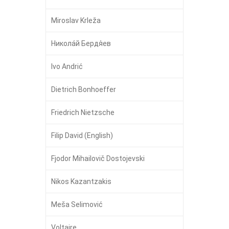
Miroslav Krleža
Никола́й Бердя́ев
Ivo Andrić
Dietrich Bonhoeffer
Friedrich Nietzsche
Filip David (English)
Fjodor Mihailovič Dostojevski
Nikos Kazantzakis
Meša Selimović
Voltaire