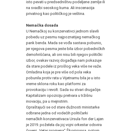
isto pevati u predsedništvu podeljene zemlje ili
na svadbi seoskog kuma. Ali inscenacija
privatnog kao političkog je veština.
Nemačka dosada
U Nemačkoj su konzervativci jednom slavili
pobedu uz pesmu najpoznatijeg nemačkog
pank benda. Mada se vođa sastava pobunio,
jer njegova pesma jeste bila izbor pobedničkih
demohrišćana, ali oni nisu bili njegov politički
izbor, ovakav razvoj događaja nam pokazuje
da stare podele iz prošlog veka više ne važe.
Omladina koja je pre više od pola veka
pobunila protiv rata u Vijetnamu bila je u isto
vreme sklona roku kao platformi za
provokaciju i revolt. Sada su stvari drugačije.
Kapitalizam opoziciju pretvara u tržišnu
inovaciju, pa u mejnstrim.
Opraštajući se od stare dužnosti ministarke
odbrane jedna od vodećih političarki
nemačkih konzervativaca Ursula fon der Lajen
je 2019. poželela da joj vojni orkestar odsvira
čuveni „Vetar promena” Škorpionsa, potom