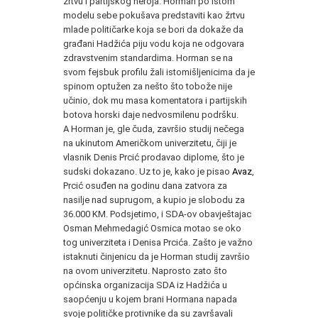
žrtvu i partijskog heroja. Horman po istom
modelu sebe pokušava predstaviti kao žrtvu
mlade političarke koja se bori da dokaže da
građani Hadžića piju vodu koja ne odgovara
zdravstvenim standardima. Horman se na
svom fejsbuk profilu žali istomišljenicima da je
spinom optužen za nešto što tobože nije
učinio, dok mu masa komentatora i partijskih
botova horski daje nedvosmilenu podršku.
A Horman je, gle čuda, završio studij nečega
na ukinutom Američkom univerzitetu, čiji je
vlasnik Denis Prcić prodavao diplome, što je
sudski dokazano. Uz to je, kako je pisao
Avaz
,
Prcić osuđen na godinu dana zatvora za
nasilje nad suprugom, a kupio je slobodu za
36.000 KM. Podsjetimo, i SDA-ov obavještajac
Osman Mehmedagić Osmica motao se oko
tog univerziteta i Denisa Prcića. Zašto je važno
istaknuti činjenicu da je Horman studij završio
na ovom univerzitetu. Naprosto zato što
općinska organizacija SDA iz Hadžića u
saopćenju u kojem brani Hormana napada
svoje političke protivnike da su završavali