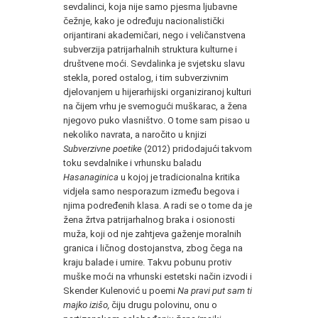
sevdalinci, koja nije samo pjesma ljubavne
čežnje, kako je određuju nacionalistički
orijantirani akademičari, nego i veličanstvena
subverzija patrijarhalnih struktura kulturne i
društvene moći. Sevdalinka je svjetsku slavu
stekla, pored ostalog, i tim subverzivnim
djelovanjem u hijerarhijski organiziranoj kulturi
na čijem vrhu je svemogući muškarac, a žena
njegovo puko vlasništvo. O tome sam pisao u
nekoliko navrata, a naročito u knjizi
Subverzivne poetike
(2012) pridodajući takvom
toku sevdalnike i vrhunsku baladu
Hasanaginica
u kojoj je tradicionalna kritika
vidjela samo nesporazum između begova i
njima podređenih klasa. A radi se o tome da je
žena žrtva patrijarhalnog braka i osionosti
muža, koji od nje zahtjeva gaženje moralnih
granica i ličnog dostojanstva, zbog čega na
kraju balade i umire. Takvu pobunu protiv
muške moći na vrhunski estetski način izvodi i
Skender Kulenović u poemi
Na pravi put sam ti
majko izišo,
čiju drugu polovinu, onu o