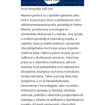
Izvor fotografije: self.com
Najveće granice su u ljudskim glavama,
tako
tvrdi u svojoj knjizi
Snovi o zabranjenom voću
veličanstvenamarokanska spisateljica Fatima
Mernisi, profesorica sociologije na
Univerzitetu Muhamed V u Rabatu. Ona spada
u vodeće spisateljice islamskog svijeta, a
svjetsku slavu je stekla analizom opresivnih
sila patrijarhalne moći koja razara slojevite
svjetove žena i njihovo pravo na javni govor i
vidljivost u društvenom prostoru. Žene bez
prava su u vlasništvu muškaraca, njihove
ropkinje, koje patrijarhalna moć neprestano
disciplinira, kažnjava i na koncu normalizira
nasilje nad njima. Takav položaj žene traje
stoljećima, a on je transkukulturalan,
transvremen i transreligijski, iako se načini i
mehanizmi opresije, tj. tlačenja, ukidanja
slobode, političke i ideološke podjarmljenosti
mijenjaju u skladu sa razlikama u hijerahijskom
poretku državnih represivnih i ideoloških