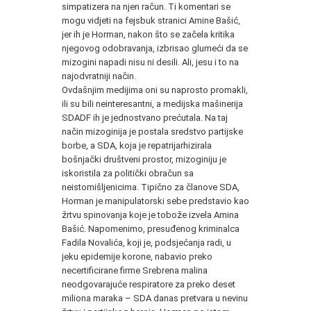
simpatizera na njen račun. Ti komentari se
mogu vidjeti na fejsbuk stranici Amine Bašić,
jer ih je Horman, nakon što se začela kritika
njegovog odobravanja, izbrisao glumeći da se
mizogini napadi nisu ni desili. Ali, jesu i to na
najodvratniji način.
Ovdašnjim medijima oni su naprosto promakli,
ili su bili neinteresantni, a medijska mašinerija
SDADF ih je jednostvano prećutala. Na taj
način mizoginija je postala sredstvo partijske
borbe, a SDA, koja je repatrijarhizirala
bošnjački društveni prostor, mizoginiju je
iskoristila za politički obračun sa
neistomišljenicima. Tipično za članove SDA,
Horman je manipulatorski sebe predstavio kao
žrtvu spinovanja koje je tobože izvela Amina
Bašić. Napomenimo, presuđenog kriminalca
Fadila Novalića, koji je, podsjećanja radi, u
jeku epidemije korone, nabavio preko
necertificirane firme Srebrena malina
neodgovarajuće respiratore za preko deset
miliona maraka – SDA danas pretvara u nevinu