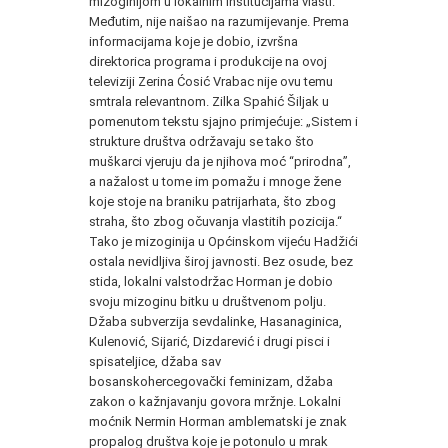
mizoginijom u lokalnim institucijama vlasti.
Međutim, nije naišao na razumijevanje. Prema
informacijama koje je dobio, izvršna
direktorica programa i produkcije na ovoj
televiziji Zerina Ćosić Vrabac nije ovu temu
smtrala relevantnom. Zilka Spahić Šiljak u
pomenutom tekstu sjajno primjećuje: „Sistem i
strukture društva održavaju se tako što
muškarci vjeruju da je njihova moć “prirodna”,
a nažalost u tome im pomažu i mnoge žene
koje stoje na braniku patrijarhata, što zbog
straha, što zbog očuvanja vlastitih pozicija.“
Tako je mizoginija u Općinskom vijeću Hadžići
ostala nevidljiva široj javnosti. Bez osude, bez
stida, lokalni valstodržac Horman je dobio
svoju mizoginu bitku u društvenom polju.
Džaba subverzija sevdalinke, Hasanaginica,
Kulenović, Sijarić, Dizdarević i drugi pisci i
spisateljice, džaba sav
bosanskohercegovački feminizam, džaba
zakon o kažnjavanju govora mržnje. Lokalni
moćnik Nermin Horman amblematski je znak
propalog društva koje je potonulo u mrak