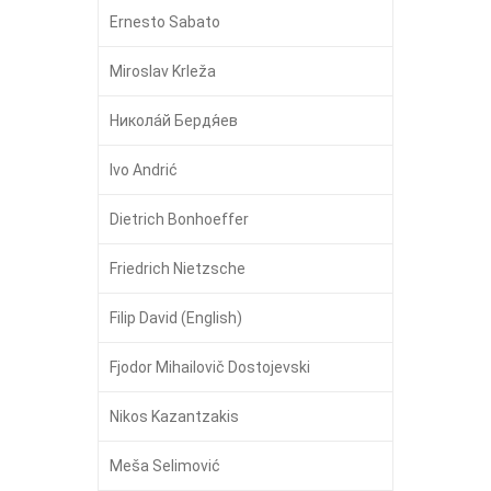
Ernesto Sabato
Miroslav Krleža
Никола́й Бердя́ев
Ivo Andrić
Dietrich Bonhoeffer
Friedrich Nietzsche
Filip David (English)
Fjodor Mihailovič Dostojevski
Nikos Kazantzakis
Meša Selimović