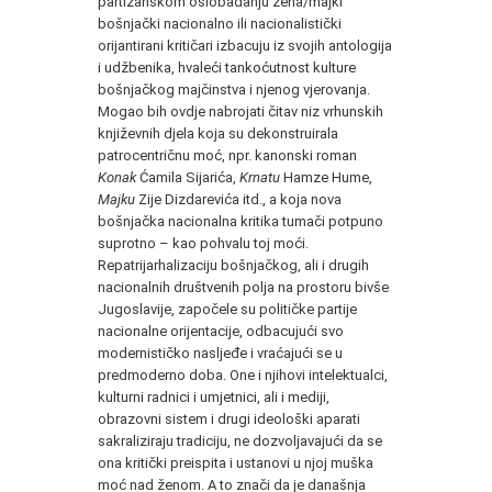
partizanskom oslobađanju žena/majki
bošnjački nacionalno ili nacionalistički
orijantirani kritičari izbacuju iz svojih antologija
i udžbenika, hvaleći tankoćutnost kulture
bošnjačkog majčinstva i njenog vjerovanja.
Mogao bih ovdje nabrojati čitav niz vrhunskih
književnih djela koja su dekonstruirala
patrocentričnu moć, npr. kanonski roman
Konak
Ćamila Sijarića,
Krnatu
Hamze Hume,
Majku
Zije Dizdarevića itd., a koja nova
bošnjačka nacionalna kritika tumači potpuno
suprotno – kao pohvalu toj moći.
Repatrijarhalizaciju bošnjačkog, ali i drugih
nacionalnih društvenih polja na prostoru bivše
Jugoslavije, započele su političke partije
nacionalne orijentacije, odbacujući svo
modernističko nasljeđe i vraćajući se u
predmoderno doba. One i njihovi intelektualci,
kulturni radnici i umjetnici, ali i mediji,
obrazovni sistem i drugi ideološki aparati
sakraliziraju tradiciju, ne dozvoljavajući da se
ona kritički preispita i ustanovi u njoj muška
moć nad ženom. A to znači da je današnja