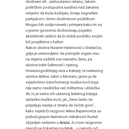
društveni vrh. Jednostavno rečeno, takvim
političkim postupcima nasilnici nad ženama
umjesto da budu kažnjeni, bivaju nagrađeni
partijskom i širom društvenom podrškom.
Mogao bih ovdje navesti i primjere kako im se
u javnim govorima dodvoravaju pojedini
akademski radnici da bi dobili podršku svojim
kič projektima u kulturi.
Nakon ubistva Nizame Hećimović u Gradačcu,
gdje je ustanovljeno da policijski organi nisu
na vrijeme zaštitili ovu nesretnu ženu, pa
ubistva Inele Selimović i njenog
trinaestogodišnjeg sina u Kalesiji, te nedavnog
ubistva Aldine Jahić u Mostaru, jasno je da
svjedočimo transformaciji muške moći koja
nije samo nasilnička već militantna i ubilačka.
Ali, to je samo vrh užasnog ledenog brijega
ubilačke muške moći, jer „žene često ne
prijavljuju nasilje iz straha da će biti gore“,
kako svjedoči razgovor Alena Bajramovića sa
psihologinjom Nerminom Vehabović Rudež
objavljen nedavno u
Avazu
. A u tom razgovoru
navodi se šokantan podatak: „u periodu od