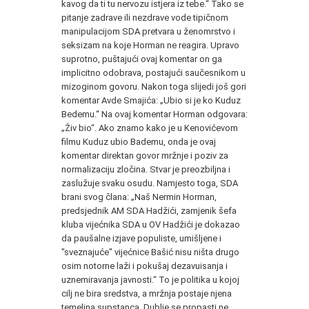
kavog da ti tu nervozu istjera iz tebe.“ Tako se
pitanje zadrave ili nezdrave vode tipičnom
manipulacijom SDA pretvara u ženomrstvo i
seksizam na koje Horman ne reagira. Upravo
suprotno, puštajući ovaj komentar on ga
implicitno odobrava, postajući saučesnikom u
mizoginom govoru. Nakon toga slijedi još gori
komentar Avde Smajića: „Ubio si je ko Kuduz
Bedemu.“ Na ovaj komentar Horman odgovara:
„Živ bio“. Ako znamo kako je u Kenovićevom
filmu Kuduz ubio Bademu, onda je ovaj
komentar direktan govor mržnje i poziv za
normalizaciju zločina. Stvar je preozbiljna i
zaslužuje svaku osudu. Namjesto toga, SDA
brani svog člana: „Naš Nermin Horman,
predsjednik AM SDA Hadžići, zamjenik šefa
kluba vijećnika SDA u OV Hadžići je dokazao
da paušalne izjave populiste, umišljene i
"sveznajuće" vijećnice Bašić nisu ništa drugo
osim notorne laži i pokušaj dezavuisanja i
uznemiravanja javnosti.“ To je politika u kojoj
cilj ne bira sredstva, a mržnja postaje njena
temeljna supstanca. Dublje se propasti ne