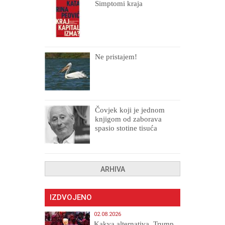
Simptomi kraja
Ne pristajem!
Čovjek koji je jednom
knjigom od zaborava
spasio stotine tisuća
drugih, prokletih i
uništenih
ARHIVA
IZDVOJENO
02.08.2026
Kakva alternativa, Trump