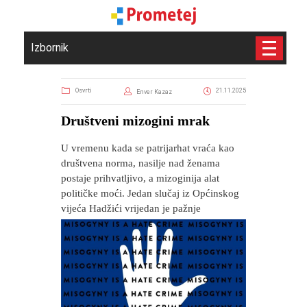
Izbornik
Osvrti
21.11.2025
Enver Kazaz
​Društveni mizogini mrak
U vremenu kada se patrijarhat vraća kao
društvena norma, nasilje nad ženama
postaje prihvatljivo, a mizoginija alat
političke moći. Jedan slučaj iz Općinskog
vijeća Hadžići vrijedan je pažnje