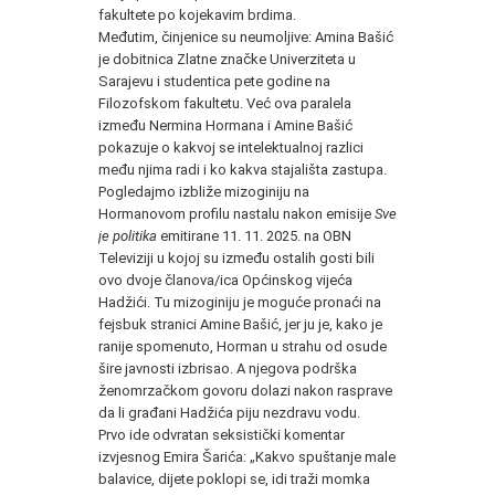
fakultete po kojekavim brdima.
Međutim, činjenice su neumoljive: Amina Bašić
je dobitnica Zlatne značke Univerziteta u
Sarajevu i studentica pete godine na
Filozofskom fakultetu. Već ova paralela
između Nermina Hormana i Amine Bašić
pokazuje o kakvoj se intelektualnoj razlici
među njima radi i ko kakva stajališta zastupa.
Pogledajmo izbliže mizoginiju na
Hormanovom profilu nastalu nakon emisije
Sve
je politika
emitirane 11. 11. 2025. na OBN
Televiziji u kojoj su između ostalih gosti bili
ovo dvoje članova/ica Općinskog vijeća
Hadžići. Tu mizoginiju je moguće pronaći na
fejsbuk stranici Amine Bašić, jer ju je, kako je
ranije spomenuto, Horman u strahu od osude
šire javnosti izbrisao. A njegova podrška
ženomrzačkom govoru dolazi nakon rasprave
da li građani Hadžića piju nezdravu vodu.
Prvo ide odvratan seksistički komentar
izvjesnog Emira Šarića: „Kakvo spuštanje male
balavice, dijete poklopi se, idi traži momka