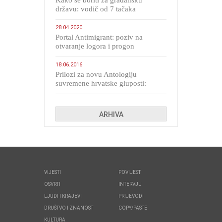
Kako se boriti za građansku
državu: vodič od 7 tačaka
28.04.2020
Portal Antimigrant: poziv na
otvaranje logora i progon
migranata poput bijesnih kerova
18.06.2016
Prilozi za novu Antologiju
suvremene hrvatske gluposti:
Kolinda i ekipa o navijačkim
huliganima
ARHIVA
VIJESTI
POVIJEST
OSVRTI
INTERVJU
LJUDI I KRAJEVI
PRIJEVODI
DRUŠTVO I ZNANOST
COPY/PASTE
KULTURA