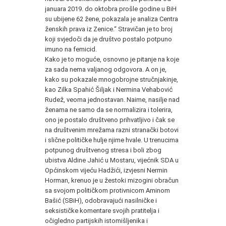
januara 2019. do oktobra prošle godine u BiH
su ubijene 62 žene, pokazala je analiza Centra
ženskih prava iz Zenice.“ Stravičan je to broj
koji svjedoči da je društvo postalo potpuno
imuno na femicid.
Kako je to moguće, osnovno je pitanje na koje
za sada nema valjanog odgovora. A on je,
kako su pokazale mnogobrojne stručnjakinje,
kao Zilka Spahić Šiljak i Nermina Vehabović
Rudež, veoma jednostavan. Naime, nasilje nad
ženama ne samo da se normalizira i tolerira,
ono je postalo društveno prihvatljivo i čak se
na društvenim mrežama razni stranački botovi
i slične političke hulje njime hvale. U trenucima
potpunog društvenog stresa i boli zbog
ubistva Aldine Jahić u Mostaru, vijećnik SDA u
Općinskom vijeću Hadžići, izvjesni Nermin
Horman, krenuo je u žestoki mizogini obračun
sa svojom političkom protivnicom Aminom
Bašić (SBiH), odobravajući nasilničke i
seksističke komentare svojih pratitelja i
očigledno partijskih istomišljenika i