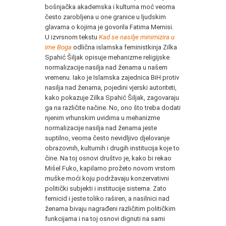
bošnjačka akademska i kulturna moć veoma
često zarobljena u one granice u ljudskim
glavama o kojima je govorila Fatima Mernisi.
U izvrsnom tekstu
Kad se nasilje minimizira u
ime Boga
odlična islamska feministkinja Zilka
Spahić Šiljak opisuje mehanizme religijske
normalizacije nasilja nad ženama u našem
vremenu. Iako je Islamska zajednica BiH protiv
nasilja nad ženama, pojedini vjerski autoriteti,
kako pokazuje Zilka Spahić Šiljak, zagovaraju
ga na različite načine. No, ono što treba dodati
njenim vrhunskim uvidima u mehanizme
normalizacije nasilja nad ženama jeste
suptilno, veoma često nevidljivo djelovanje
obrazovnih, kulturnih i drugih institucija koje to
čine. Na toj osnovi društvo je, kako bi rekao
Mišel Fuko, kapilarno prožeto novom vrstom
muške moći koju podržavaju konzervativni
politički subjekti i institucije sistema. Zato
femicid i jeste toliko raširen, a nasilnici nad
ženama bivaju nagrađeni različitim političkim
funkcijama i na toj osnovi dignuti na sami