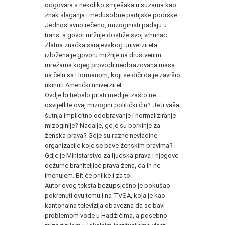
odgovara s nekoliko smješaka u suzama kao
znak slaganja i međusobne partijske podrške.
Jednostavno rečeno, mizoginisti padaju u
trans, a govor mržnje dostiže svoj vrhunac.
Zlatna značka sarajevskog univerziteta
izložena je govoru mržnje na društvenim
mrežama kojeg provodi neobrazovana masa
na čelu sa Hormanom, koji se diči da je završio
ukinuti Američki univerzitet.
Ovdje bi trebalo pitati medije: zašto ne
osvijetlite ovaj mizogini politički čin? Je li vaša
šutnja implicitno odobravanje i normaliziranje
mizoginije? Nadalje, gdje su borkinje za
ženska prava? Gdje su razne nevladine
organizacije koje se bave ženskim pravima?
Gdje je Ministarstvo za ljudska prava i njegove
dežurne braniteljice prava žena, da ih ne
imenujem. Bit će prilike i za to.
Autor ovog teksta bezupsješno je pokušao
pokrenuti ovu temu i na TVSA, koja je kao
kantonalna televizija obavezna da se bavi
problemom vode u Hadžićima, a posebno