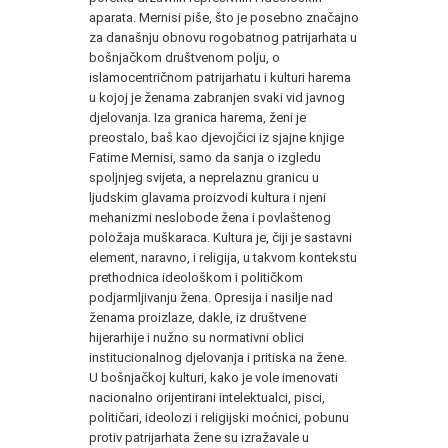
aparata. Mernisi piše, što je posebno značajno
za današnju obnovu rogobatnog patrijarhata u
bošnjačkom društvenom polju, o
islamocentričnom patrijarhatu i kulturi harema
u kojoj je ženama zabranjen svaki vid javnog
djelovanja. Iza granica harema, ženi je
preostalo, baš kao djevojčici iz sjajne knjige
Fatime Mernisi, samo da sanja o izgledu
spoljnjeg svijeta, a neprelaznu granicu u
ljudskim glavama proizvodi kultura i njeni
mehanizmi neslobode žena i povlaštenog
položaja muškaraca. Kultura je, čiji je sastavni
element, naravno, i religija, u takvom kontekstu
prethodnica ideološkom i političkom
podjarmljivanju žena. Opresija i nasilje nad
ženama proizlaze, dakle, iz društvene
hijerarhije i nužno su normativni oblici
institucionalnog djelovanja i pritiska na žene.
U bošnjačkoj kulturi, kako je vole imenovati
nacionalno orijentirani intelektualci, pisci,
političari, ideolozi i religijski moćnici, pobunu
protiv patrijarhata žene su izražavale u