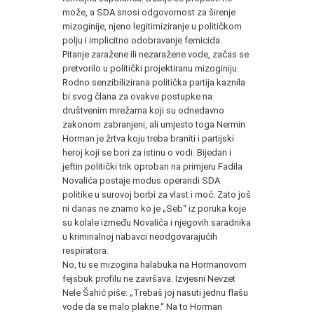
može, a SDA snosi odgovornost za širenje
mizoginije, njeno legitimiziranje u političkom
polju i implicitno odobravanje femicida.
Pitanje zaražene ili nezaražene vode, začas se
pretvorilo u politički projektiranu mizoginiju.
Rodno senzibilizirana politička partija kaznila
bi svog člana za ovakve postupke na
društvenim mrežama koji su odnedavno
zakonom zabranjeni, ali umjesto toga Nermin
Horman je žrtva koju treba braniti i partijski
heroj koji se bori za istinu o vodi. Bijedan i
jeftin politički trik oproban na primjeru Fadila
Novalića postaje modus operandi SDA
politike u surovoj borbi za vlast i moć. Zato još
ni danas ne znamo ko je „Seb“ iz poruka koje
su kolale između Novalića i njegovih saradnika
u kriminalnoj nabavci neodgovarajućih
respiratora.
No, tu se mizogina halabuka na Hormanovom
fejsbuk profilu ne završava. Izvjesni Nevzet
Nele Šahić piše: „Trebaš joj nasuti jednu flašu
vode da se malo plakne.“ Na to Horman