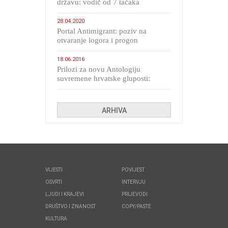
državu: vodič od 7 tačaka
28.04.2020
Portal Antimigrant: poziv na
otvaranje logora i progon
migranata poput bijesnih kerova
18.06.2016
Prilozi za novu Antologiju
suvremene hrvatske gluposti:
Kolinda i ekipa o navijačkim
huliganima
ARHIVA
VIJESTI
POVIJEST
OSVRTI
INTERVJU
LJUDI I KRAJEVI
PRIJEVODI
DRUŠTVO I ZNANOST
COPY/PASTE
KULTURA