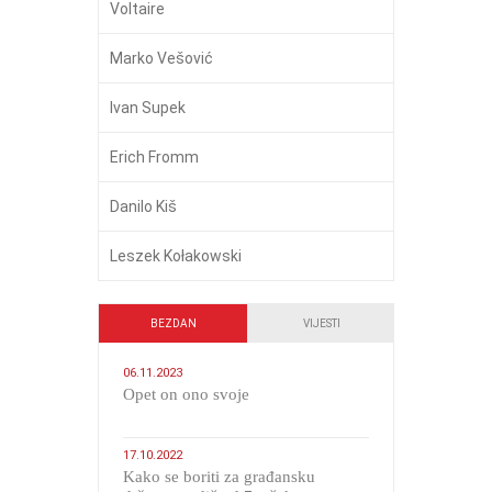
Voltaire
Marko Vešović
Ivan Supek
Erich Fromm
Danilo Kiš
Leszek Kołakowski
BEZDAN
VIJESTI
06.11.2023
​Opet on ono svoje
17.10.2022
Kako se boriti za građansku