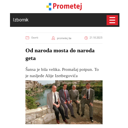
Izbornik
Osvrti
21.10.2025
prometej.ba
​Od naroda mosta do naroda
geta
Šansa je bila velika. Promašaj potpun. To
je nasljeđe Alije Izetbegovića