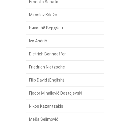
Ernesto Sabato
Miroslav Krleža
Никола́й Бердя́ев
Ivo Andrić
Dietrich Bonhoeffer
Friedrich Nietzsche
Filip David (English)
Fjodor Mihailovič Dostojevski
Nikos Kazantzakis
Meša Selimović