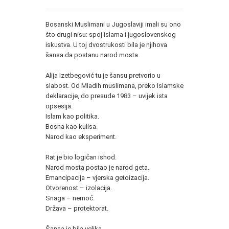
Bosanski Muslimani u Jugoslaviji imali su ono
što drugi nisu: spoj islama i jugoslovenskog
iskustva. U toj dvostrukosti bila je njihova
šansa da postanu narod mosta.
Alija Izetbegović tu je šansu pretvorio u
slabost. Od Mladih muslimana, preko Islamske
deklaracije, do presude 1983 – uvijek ista
opsesija.
Islam kao politika.
Bosna kao kulisa.
Narod kao eksperiment.
Rat je bio logičan ishod.
Narod mosta postao je narod geta.
Emancipacija – vjerska getoizacija.
Otvorenost – izolacija.
Snaga – nemoć.
Država – protektorat.
Šansa je bila velika.