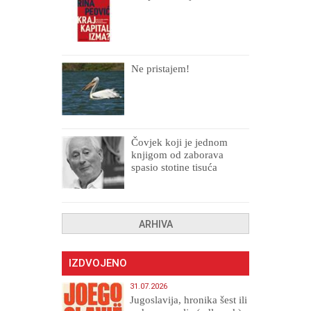
Ne pristajem!
Čovjek koji je jednom
knjigom od zaborava
spasio stotine tisuća
drugih, prokletih i
uništenih
ARHIVA
IZDVOJENO
31.07.2026
Jugoslavija, hronika šest ili