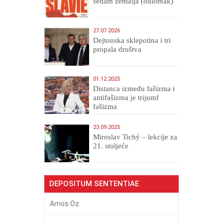
sedam zemalja (odlomak)
27.07.2026
Dejtonska sklepotina i tri
propala društva
01.12.2025
Distanca između fašizma i
antifašizma je trijumf
fašizma
23.09.2025
Miroslav Tichý – lekcije za
21. stoljeće
DEPOSITUM SENTENTIAE
Amos Oz