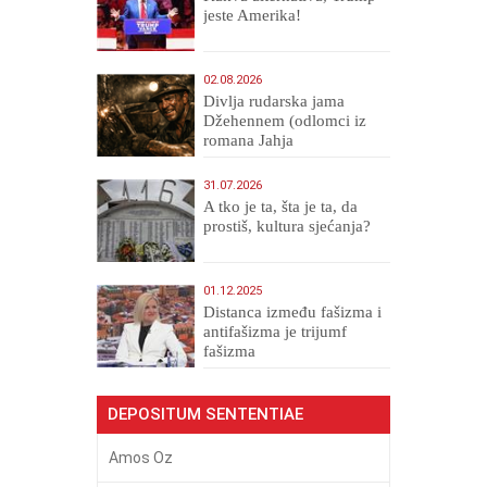
jeste Amerika!
02.08.2026
Divlja rudarska jama
Džehennem (odlomci iz
romana Jahja
Veličanstveni)
31.07.2026
A tko je ta, šta je ta, da
prostiš, kultura sjećanja?
01.12.2025
Distanca između fašizma i
antifašizma je trijumf
fašizma
DEPOSITUM SENTENTIAE
Amos Oz