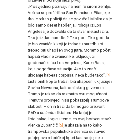
državne moći koja služi prvoj:
„Prosvjednici pozivaju na nemire širom zemlje.
Već su se proširili na San Francisco. Pitanje je:
tko je rekao policiji da se povuče? Mislim da je
bilo samo deset hapšenja. Policija iz Los
Angelesa je dozvolila da ta stvar metastazira.
Tko je izdao naredbu? Tko god. Tko god da
je bio zvaničnik koji je izdao tu naredbu bi
trebao biti uhapšen ovog jutra. Moramo početi
hapsiti vladine zvaničnike, uključujući
gradonačelnicu Los Angelesa, Karen Bass,
koja pogoršava situaciju. Ako to znači
ukidanje habeas corpusa, neka bude tako“.
[4]
Lista onih koji bi trebali biti uhapšeni uključuje i
Gavina Newsona, kalifornijskog guvernera. I
Trump je rekao da razmatra ovu mogućnost.
Trenutni prosvjedi nisu pokazatelj Trumpove
slabosti – on ih traži da bi mogao pretvoriti
SAD u
de facto
diktaturu. Na kojoj je
libidinalnoj logici utemeljen ovaj borbeni stav?
Alenka Zupančič
[5]
je ukazala na to kako
trampovska populistička desnica sustavno
pribjegava retoričkoj figuri kastracije, ne u