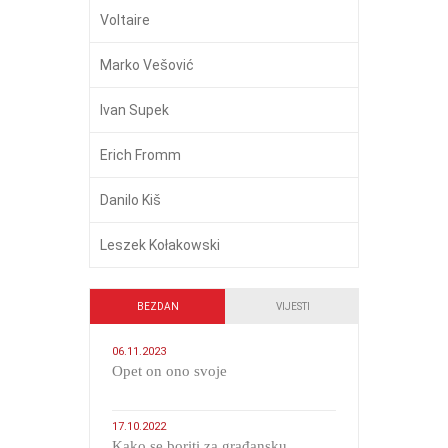
Voltaire
Marko Vešović
Ivan Supek
Erich Fromm
Danilo Kiš
Leszek Kołakowski
BEZDAN
VIJESTI
06.11.2023
​Opet on ono svoje
17.10.2022
Kako se boriti za građansku