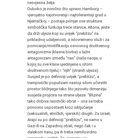
nesvjesna želja.
Duboko je ironično što upravo Hamburg –
vjerojatno najotvoreniji i najtolerantniji grad u
Njemačkoj – postaje primjer ove strukture:
simbolička funkcija treće stanice, Altona, jeste
da drži uljeze koji su uvijek “preblizu” na
prikladnoj udaljenosti, a istovremeno služi i za
pomicanje/mistifikaciju osnovnog društvenog
antagonizma (klasne borbe) u lažni
antagonizam između “nas” (naše nacije, u
kojoj su sve klase ujedinjene u istom
društvenom tijelu) i “njih” (stranih uljeza).
Susjed je po definiciji uvijek “preblizu”, a
trampistički populizam nastoji silom učvrstiti
prostor bližnjega tako što jezovitu dimenziju
susjeda projicira na strane uljeze. “Blizina”
tako dobiva rasistički obrat – ona se treba
ponovno uspostaviti kroz isključenje
(seksualnih, etničkih, vjerskih) drugih. Za Izrael,
Arapi su po definiciji “preblizu”, ne samo u
Gazi ili na Zapadnoj obali, nego čak i u
dalekom Iranu, pa ih treba nemilosrdno