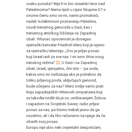
ovako ponaša? Nije li to bio izraelski teror nad
Palestincima? Nema riječi u izjavi Skupine G7 o
onome čemu smo se mi, naivni promatrači,
nadali: kolektivnom priznavanju Palestine,
osudi trenutnog genocida u Gazi, kao i
trenutnog etničkog čišćenja na Zapadnoj
obali. Vrhunac opscenosti je dosegao
njemački kancelar Friedrich Merz koji je izjavio
za njemačku televiziju: „Ovo je prljav posao
koji Izrael radi za sve nas. I mi smo žrtve ovog
iranskog režima“
[2]
. U Gazi i na Zapadnoj
obali, Izrael, vjerojatno, čini isto – pa onda,
kakva smo mi civilizacija ako je potrebno da
toliko prljavog posla, uključujući genocid,
bude učinjeno za nas? Merz ovdje samo prati
liniju zapadnjačkih Hitlerovih simpatizera koji
su također tvrdili da je on, uništavanjem Židova
i napadom na Sovjetski Savez, radio prljavi
posao za nas, pa bismo trebali javno da ga
osudimo, ali i da tiho računamo na njega da će
obaviti svoj posao.
Europu nije ubio neki orijentalni despotizam,