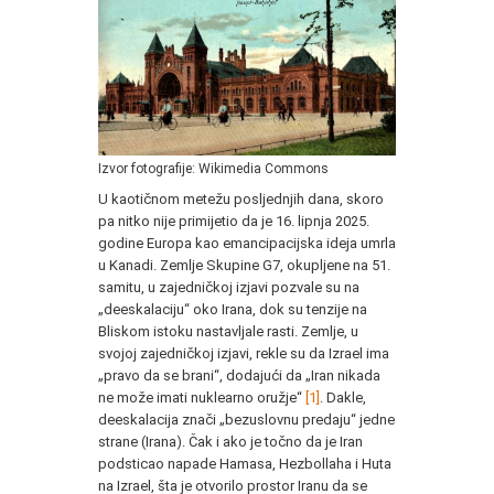
Izvor fotografije: Wikimedia Commons
U kaotičnom metežu posljednjih dana, skoro
pa nitko nije primijetio da je 16. lipnja 2025.
godine Europa kao emancipacijska ideja umrla
u Kanadi. Zemlje Skupine G7, okupljene na 51.
samitu, u zajedničkoj izjavi pozvale su na
„deeskalaciju“ oko Irana, dok su tenzije na
Bliskom istoku nastavljale rasti. Zemlje, u
svojoj zajedničkoj izjavi, rekle su da Izrael ima
„pravo da se brani“, dodajući da „Iran nikada
ne može imati nuklearno oružje“
[1]
. Dakle,
deeskalacija znači „bezuslovnu predaju“ jedne
strane (Irana). Čak i ako je točno da je Iran
podsticao napade Hamasa, Hezbollaha i Huta
na Izrael, šta je otvorilo prostor Iranu da se