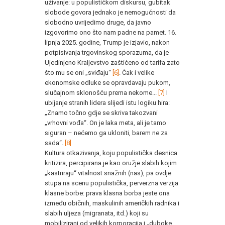
uživanje: u populističkom diskursu, gubitak
slobode govora jednako je nemogućnosti da
slobodno uvrijedimo druge, da javno
izgovorimo ono što nam padne na pamet. 16.
lipnja 2025. godine, Trump je izjavio, nakon
potpisivanja trgovinskog sporazuma, da je
Ujedinjeno Kraljevstvo zaštićeno od tarifa zato
što mu se oni „sviđaju“
[6]
. Čak i velike
ekonomske odluke se opravdavaju pukom,
slučajnom sklonošću prema nekome...
[7]
I
ubijanje stranih lidera slijedi istu logiku hira:
„Znamo točno gdje se skriva takozvani
„vrhovni vođa“. On je laka meta, ali je tamo
siguran – nećemo ga ukloniti, barem ne za
sada“.
[8]
Kultura otkazivanja, koju populistička desnica
kritizira, percipirana je kao oružje slabih kojim
„kastriraju“ vitalnost snažnih (nas), pa ovdje
stupa na scenu populistička, perverzna verzija
klasne borbe: prava klasna borba jeste ona
između običnih, maskulinih američkih radnika i
slabih uljeza (migranata, itd.) koji su
mobilizirani od velikih korporacija i „duboke