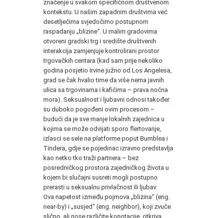
značenje u svakom specifičnom društvenom
kontekstu. U našim zapadnim društvima već
desetljećima svjedočimo postupnom
raspadanju „blizine“. U malim gradovima
otvoreni gradski trg i središte društvenih
interakcija zamjenjuje kontrolirani prostor
trgovačkih centara (kad sam prije nekoliko
godina posjetio Irvine južno od Los Angelesa,
grad se čak hvalio time da više nema javnih
ulica sa trgovinama i kafićima – prava noćna
mora). Seksualnost i ljubavni odnosi također
su duboko pogođeni ovim procesom –
budući da je sve manje lokalnih zajednica u
kojima se može odvijati sporo flertovanje,
izlasci se sele na platforme poput Bumblea i
Tindera, gdje se pojedinac izravno predstavlja
kao netko tko traži partnera – bez
posredničkog prostora zajedničkog života u
kojem bi slučajni susreti mogli postupno
prerasti u seksualnu privlačnost ili ljubav.
Ova napetost između pojmova „blizina“ (eng.
near-by) i „susjed“ (eng. neighbor), koji zvuče
slično, ali nose različite konotacije, otkriva