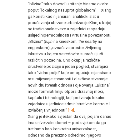
“blizine“ tako dovodi u pitanje binarne okvire
poput “lokalnog nasuprot globalnom” – Xiang
ga koristi kao nijansirani analitički alat u
proučavanju ubrzane urbanizacije Kine, u kojoj
se tradicionalne veze u zajednici raspadaju
uslijed hipermobilnosti i virtualne povezanosti.
„Blizina“ (
fùjìn
na kineskom;
the nearby
na
engleskom) „označava prostor življenog
iskustva u kojem se redovito susreću ljudi
različitih pozadina. Ono okuplja različite
društvene pozicije u jedan pogled, stvarajući
tako “vidno polje” koje omogućuje nijansirano
razumijevanje stvarnosti i olakšava stvaranje
novih društvenih odnosa i djelovanja. „Blizina“
može formirati liniju otpora državnoj moći,
kapitalu i tehnologiji, koji pretvaraju lokalne
zajednice u jedinice administrativne kontrole i
izvlačenja vrijednosti“
[14]
.
Xiang je itekako svjestan da ovaj pojam danas
ima univerzalni domet – pod uvjetom da ga
tretiramo kao konkretnu univerzalnost,
odnosno da precizno odredimo njegovo