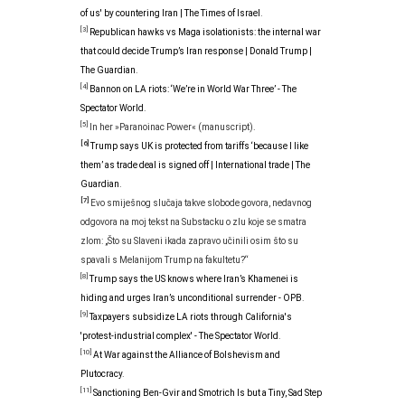
of us' by countering Iran | The Times of Israel
.
[3]
Republican hawks vs Maga isolationists: the internal war
that could decide Trump’s Iran response | Donald Trump |
The Guardian
.
[4]
Bannon on LA riots: ‘We’re in World War Three’ - The
Spectator World
.
[5]
In her »Paranoinac Power« (manuscript).
[6]
Trump says UK is protected from tariffs ‘because I like
them’ as trade deal is signed off | International trade | The
Guardian
.
[7]
Evo smiješnog slučaja takve slobode govora, nedavnog
odgovora na moj tekst na Substacku o zlu koje se smatra
zlom: „Što su Slaveni ikada zapravo učinili osim što su
spavali s Melanijom Trump na fakultetu?“
[8]
Trump says the US knows where Iran’s Khamenei is
hiding and urges Iran’s unconditional surrender - OPB
.
[9]
Taxpayers subsidize LA riots through California's
'protest-industrial complex' - The Spectator World
.
[10]
At War against the Alliance of Bolshevism and
Plutocracy
.
[11]
Sanctioning Ben-Gvir and Smotrich Is but a Tiny, Sad Step