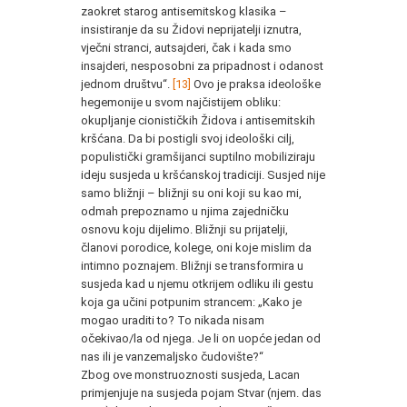
zaokret starog antisemitskog klasika –
insistiranje da su Židovi neprijatelji iznutra,
vječni stranci, autsajderi, čak i kada smo
insajderi, nesposobni za pripadnost i odanost
jednom društvu“.
[13]
Ovo je praksa ideološke
hegemonije u svom najčistijem obliku:
okupljanje cionističkih Židova i antisemitskih
kršćana. Da bi postigli svoj ideološki cilj,
populistički gramšijanci suptilno mobiliziraju
ideju susjeda u kršćanskoj tradiciji. Susjed nije
samo bližnji – bližnji su oni koji su kao mi,
odmah prepoznamo u njima zajedničku
osnovu koju dijelimo. Bližnji su prijatelji,
članovi porodice, kolege, oni koje mislim da
intimno poznajem. Bližnji se transformira u
susjeda kad u njemu otkrijem odliku ili gestu
koja ga učini potpunim strancem: „Kako je
mogao uraditi to? To nikada nisam
očekivao/la od njega. Je li on uopće jedan od
nas ili je vanzemaljsko čudovište?“
Zbog ove monstruoznosti susjeda, Lacan
primjenjuje na susjeda pojam Stvar (njem. das