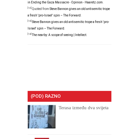
in Ending the Gaza Massacre - Opinion - Haaretz.com
.
[12]
Quoted from
Steve Bannon gives an old antisemitic trope
a fresh 'pro-Israel' spin – The Forward
.
[13]
Steve Bannon gives an old antisemitic trope a fresh 'pro-
Israel' spin – The Forward
.
[14]
The nearby: A scope of seeing | Intellect
.
(POD) RAZNO
Terasa između dva svijeta