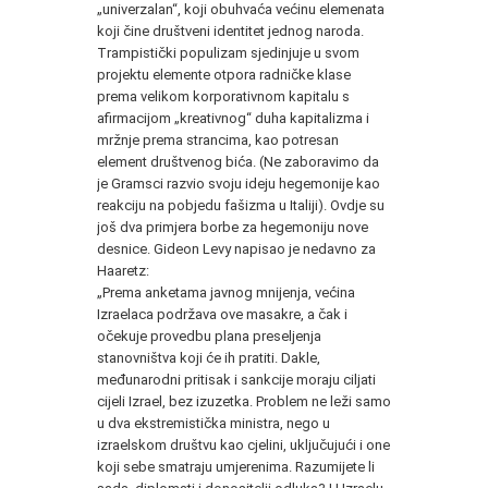
„univerzalan“, koji obuhvaća većinu elemenata
koji čine društveni identitet jednog naroda.
Trampistički populizam sjedinjuje u svom
projektu elemente otpora radničke klase
prema velikom korporativnom kapitalu s
afirmacijom „kreativnog“ duha kapitalizma i
mržnje prema strancima, kao potresan
element društvenog bića. (Ne zaboravimo da
je Gramsci razvio svoju ideju hegemonije kao
reakciju na pobjedu fašizma u Italiji). Ovdje su
još dva primjera borbe za hegemoniju nove
desnice. Gideon Levy napisao je nedavno za
Haaretz:
„Prema anketama javnog mnijenja, većina
Izraelaca podržava ove masakre, a čak i
očekuje provedbu plana preseljenja
stanovništva koji će ih pratiti. Dakle,
međunarodni pritisak i sankcije moraju ciljati
cijeli Izrael, bez izuzetka. Problem ne leži samo
u dva ekstremistička ministra, nego u
izraelskom društvu kao cjelini, uključujući i one
koji sebe smatraju umjerenima. Razumijete li