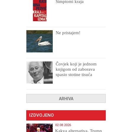
Simptomi kraja
Ne pristajem!
Čovjek koji je jednom
knjigom od zaborava
spasio stotine tisuća
drugih, prokletih i
uništenih
ARHIVA
IZDVOJENO
02.08.2026
Kakva alternativa, Trump