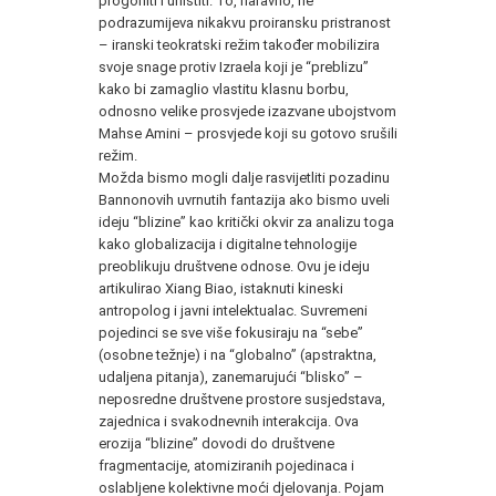
progoniti i uništiti. To, naravno, ne
podrazumijeva nikakvu proiransku pristranost
– iranski teokratski režim također mobilizira
svoje snage protiv Izraela koji je “preblizu”
kako bi zamaglio vlastitu klasnu borbu,
odnosno velike prosvjede izazvane ubojstvom
Mahse Amini – prosvjede koji su gotovo srušili
režim.
Možda bismo mogli dalje rasvijetliti pozadinu
Bannonovih uvrnutih fantazija ako bismo uveli
ideju “blizine” kao kritički okvir za analizu toga
kako globalizacija i digitalne tehnologije
preoblikuju društvene odnose. Ovu je ideju
artikulirao Xiang Biao, istaknuti kineski
antropolog i javni intelektualac. Suvremeni
pojedinci se sve više fokusiraju na “sebe”
(osobne težnje) i na “globalno” (apstraktna,
udaljena pitanja), zanemarujući “blisko” –
neposredne društvene prostore susjedstava,
zajednica i svakodnevnih interakcija. Ova
erozija “blizine” dovodi do društvene
fragmentacije, atomiziranih pojedinaca i
oslabljene kolektivne moći djelovanja. Pojam