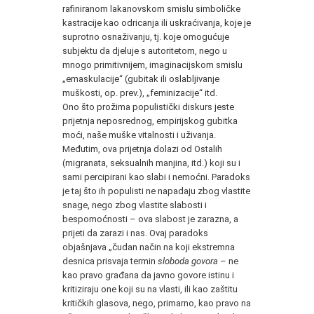
rafiniranom lakanovskom smislu simboličke
kastracije kao odricanja ili uskraćivanja, koje je
suprotno osnaživanju, tj. koje omogućuje
subjektu da djeluje s autoritetom, nego u
mnogo primitivnijem, imaginacijskom smislu
„emaskulacije“ (gubitak ili oslabljivanje
muškosti, op. prev.), „feminizacije“ itd.
Ono što prožima populistički diskurs jeste
prijetnja neposrednog, empirijskog gubitka
moći, naše muške vitalnosti i uživanja.
Međutim, ova prijetnja dolazi od Ostalih
(migranata, seksualnih manjina, itd.) koji su i
sami percipirani kao slabi i nemoćni. Paradoks
je taj što ih populisti ne napadaju zbog vlastite
snage, nego zbog vlastite slabosti i
bespomoćnosti – ova slabost je zarazna, a
prijeti da zarazi i nas. Ovaj paradoks
objašnjava „čudan način na koji ekstremna
desnica prisvaja termin
sloboda govora
– ne
kao pravo građana da javno govore istinu i
kritiziraju one koji su na vlasti, ili kao zaštitu
kritičkih glasova, nego, primarno, kao pravo na