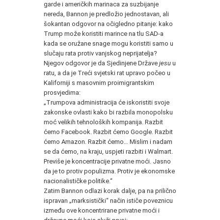
garde i američkih marinaca za suzbijanje
nereda, Bannon je predložio jednostavan, ali
šokantan odgovor na očigledno pitanje: kako
Trump može koristiti marince na tlu SAD-a
kada se oružane snage mogu koristiti samo u
slučaju rata protiv vanjskog neprijatelja?
Njegov odgovor je da Sjedinjene Države
jesu
u
ratu, a da je Treći svjetski rat upravo počeo u
Kaliforniji s masovnim proimigrantskim
prosvjedima:
„Trumpova administracija će iskoristiti svoje
zakonske ovlasti kako bi razbila monopolsku
moć velikih tehnoloških kompanija. Razbit
ćemo Facebook. Razbit ćemo Google. Razbit
ćemo Amazon. Razbit ćemo… Mislim i nadam
se da ćemo, na kraju, uspjeti razbiti i Walmart.
Previše je koncentracije privatne moći. Jasno
da je to protiv populizma. Protiv je ekonomske
nacionalističke politike.“
Zatim Bannon odlazi korak dalje, pa na prilično
ispravan „marksistički“ način ističe poveznicu
između ove koncentrirane privatne moći i