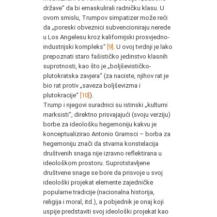
države“ da bi emaskulirali radničku klasu. U
ovom smislu, Trumpov simpatizer može reći
da „poreski obveznici subvencioniraju nerede
u Los Angelesu kroz kalifornijski prosvjedno-
industrijski kompleks“
[9]
. U ovoj tvrdnji je lako
prepoznati staro fašističko jedinstvo klasnih
suprotnosti, kao što je „boljševističko-
plutokratska zavjera“ (za naciste, njihov rat je
bio rat protiv „saveza boljševizma i
plutokracije“
[10]
).
Trump i njegovi suradnici su istinski „kulturni
marksisti“, direktno prisvajajući (svoju verziju)
borbe za ideološku hegemoniju kakvu je
konceptualizirao Antonio Gramsci – borba za
hegemoniju znači da stvarna konstelacija
društvenih snaga nije izravno reflektirana u
ideološkom prostoru. Suprotstavljene
društvene snage se bore da prisvoje u svoj
ideološki projekat elemente zajedničke
popularne tradicije (nacionalna historija,
religija i moral, itd.), a pobjednik je onaj koji
uspije predstaviti svoj ideološki projekat kao