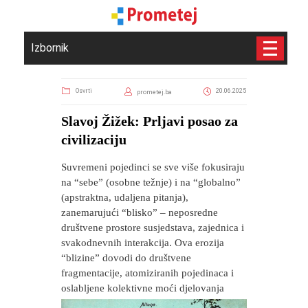
Izbornik
Osvrti
20.06.2025
prometej.ba
Slavoj Žižek: Prljavi posao za
civilizaciju
​Suvremeni pojedinci se sve više fokusiraju
na “sebe” (osobne težnje) i na “globalno”
(apstraktna, udaljena pitanja),
zanemarujući “blisko” – neposredne
društvene prostore susjedstava, zajednica i
svakodnevnih interakcija. Ova erozija
“blizine” dovodi do društvene
fragmentacije, atomiziranih pojedinaca i
oslabljene kolektivne moći djelovanja