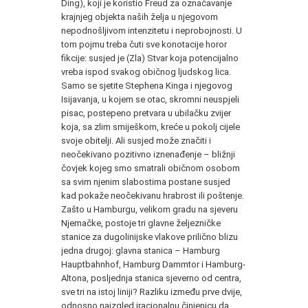
Ding), koji je koristio Freud za označavanje
krajnjeg objekta naših želja u njegovom
nepodnošljivom intenzitetu i neprobojnosti. U
tom pojmu treba čuti sve konotacije horor
fikcije: susjed je (Zla) Stvar koja potencijalno
vreba ispod svakog običnog ljudskog lica.
Samo se sjetite Stephena Kinga i njegovog
Isijavanja, u kojem se otac, skromni neuspjeli
pisac, postepeno pretvara u ubilačku zvijer
koja, sa zlim smiješkom, kreće u pokolj cijele
svoje obitelji. Ali susjed može značiti i
neočekivano pozitivno iznenađenje – bližnji
čovjek kojeg smo smatrali običnom osobom
sa svim njenim slabostima postane susjed
kad pokaže neočekivanu hrabrost ili poštenje.
Zašto u Hamburgu, velikom gradu na sjeveru
Njemačke, postoje tri glavne željezničke
stanice za dugolinijske vlakove prilično blizu
jedna drugoj: glavna stanica – Hamburg
Hauptbahnhof, Hamburg Dammtor i Hamburg-
Altona, posljednja stanica sjeverno od centra,
sve tri na istoj liniji? Razliku između prve dvije,
odnosno naizgled iracionalnu činjenicu da