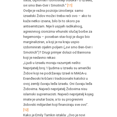
sada, diplomati i donositelji odluka? U Izraelu,
svi smo Ben-Gvir i Smotrich.“
[11]
Ovdje je važna pozicija iznošenja: samo
izraelski Židov može i treba reći ovo – ako to
kaže netko izvana, bilo bi to skoro pa
antisemitizam. Nije li uspjeh radikalnog,
agresivnog cionizma vrhunski slučaj borbe za
hegemoniju – poseban stav koji je dugo bio
marginaliziran, a koji je na kraju uspio
izdominirati cijelim poljem („svi smo Ben-Gvir i
Smotrich“)? Drugi primjer dolazi od Bannona
koji je nedavno rekao:
„Ljudi u Izraelu moraju razumjeti nešto:
Neprijatelj broj 1 ljudima u Izraelu su američki
Židovi koji ne podržavaju Izrael ni MAGA-u.
Evanđeoski kršćani i tradicionalni katolici u
ovoj zemlji čuvaju leđa Izraelu. Oni čuvaju leđa
Židovima. Najveći neprijatelj Židovima nisu
islamski supremacisti. Najveći neprijatelj kojeg
imate je unutar baze, a to su progresivni
židovski milijarderi koji financiraju sve ovo“.
[12]
Kako je Emily Tamkin istakla: „Ovo je novi