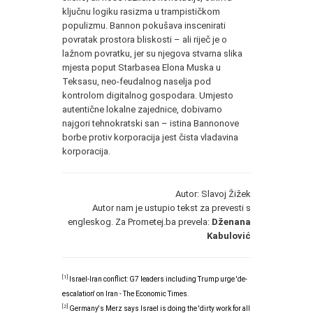
ključnu logiku rasizma u trampističkom
populizmu. Bannon pokušava inscenirati
povratak prostora bliskosti – ali riječ je o
lažnom povratku, jer su njegova stvarna slika
mjesta poput Starbasea Elona Muska u
Teksasu, neo-feudalnog naselja pod
kontrolom digitalnog gospodara. Umjesto
autentične lokalne zajednice, dobivamo
najgori tehnokratski san – istina Bannonove
borbe protiv korporacija jest čista vladavina
korporacija.
Autor: Slavoj Žižek
Autor nam je ustupio tekst za prevesti s
engleskog. Za Prometej.ba prevela:
Dženana
Kabulović
[1]
Israel-Iran conflict: G7 leaders including Trump urge 'de-
escalation' on Iran - The Economic Times
.
[2]
Germany's Merz says Israel is doing the 'dirty work for all