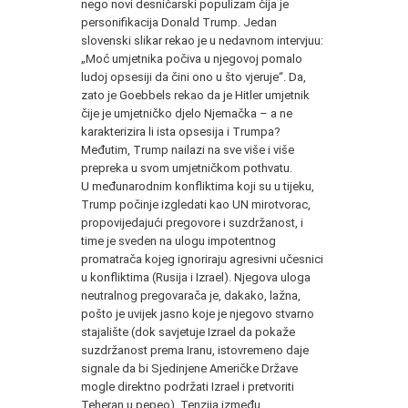
nego novi desničarski populizam čija je
personifikacija Donald Trump. Jedan
slovenski slikar rekao je u nedavnom intervjuu:
„Moć umjetnika počiva u njegovoj pomalo
ludoj opsesiji da čini ono u što vjeruje“. Da,
zato je Goebbels rekao da je Hitler umjetnik
čije je umjetničko djelo Njemačka – a ne
karakterizira li ista opsesija i Trumpa?
Međutim, Trump nailazi na sve više i više
prepreka u svom umjetničkom pothvatu.
U međunarodnim konfliktima koji su u tijeku,
Trump počinje izgledati kao UN mirotvorac,
propovijedajući pregovore i suzdržanost, i
time je sveden na ulogu impotentnog
promatrača kojeg ignoriraju agresivni učesnici
u konfliktima (Rusija i Izrael). Njegova uloga
neutralnog pregovarača je, dakako, lažna,
pošto je uvijek jasno koje je njegovo stvarno
stajalište (dok savjetuje Izrael da pokaže
suzdržanost prema Iranu, istovremeno daje
signale da bi Sjedinjene Američke Države
mogle direktno podržati Izrael i pretvoriti
Teheran u pepeo). Tenzija između