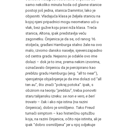
samo nekoliko minuta hoda od glavne stanice
postoji još jedna, stanica Dammtor, lako je
objasniti. Vladajuća klasa je željela stanicu na
kojoj njeni pripadnici mogu neometano ući u
vlak, bez gužve koju pravi niža klasa. Treća
stanica, Altona, ipak predstavlja veću
zagonetku. Činjenica je da se, od ranog 16.
stoljeća, građani Hamburga stalno žale na ovo
malo, izvorno dansko naselje, sjeverozapadno
od centra grada. Nejasno je odakle ovo ime
dolazi – dok je to ime, prema nekim izvorima,
označavalo činjenicu da je percipirano kao
preblizu
gradu Hamburgu (eng. “all to near”),
vjerojatnije objašnjenje je da ime dolazi od “all
ten au”, što znači “pokraj potoka”. Ipak, s
obzirom na teoriju “
preblizu
”, treba ponoviti
staru talijansku izreku:
se non e vero, e ben'
trovato
– čak i ako nije istina (na razini
činjenica), dobro je smišljeno. Tako Freud
tumači simptom – kao histeričnu optužbu
koja, na razini činjenica, očito nije istinita, ali je
ipak “dobro osmišljena” jer u njoj odjekuje