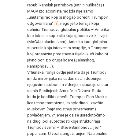
republikanskih jastrebova (ratnih huškača) i
MAGA izolacionista možda nije samo
„unutarnji rad koji bi mogao odrediti Trumpov
odgovor Iranu“
[3]
, nego je to tenzija koja
definira Trumpovu globalnu politiku – Amerika
kao lokalna supersila koja ignorira veliki svijet
(MAGA izolacionizam), Amerika kao globalna
supersila koja intervenira svugdje, s Trumpom
koji organizira predstave u Bijeloj kući kako bi
javno ponizio druge lidere (Zelenskog,
Ramaphosu…).
Vrhunska ironija ovdje jeste ta da je Trumpov
imidž mirovnjaka na čudan način dopunjen
njegovim ratobornim viđenjem situacije unutar
samih Sjedinjenih Američkih Država. Sada
kada je konflikt između Trumpa i Elon Muska,
lica tehno-trampizma, eksplodirao i završio
Muskovim (najvjerojatnije privremenim)
povlačenjem, vrijeme je da se usredotočimo
na drugi pol suprotnosti koje strukturiraju
Trumpov svemir – Steve Bannonov „lijevi“
populizam. U vezi s angažiranjem Nacionalne