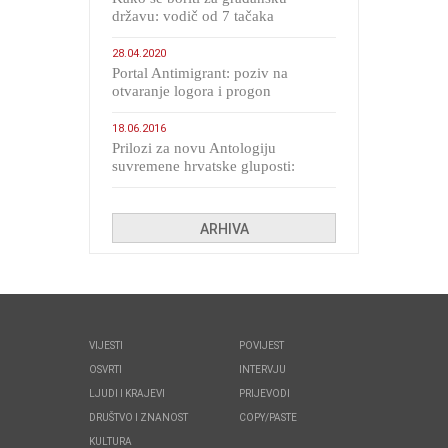
državu: vodič od 7 tačaka
28.04.2020
Portal Antimigrant: poziv na
otvaranje logora i progon
migranata poput bijesnih kerova
18.06.2016
Prilozi za novu Antologiju
suvremene hrvatske gluposti:
Kolinda i ekipa o navijačkim
huliganima
ARHIVA
VIJESTI
POVIJEST
OSVRTI
INTERVJU
LJUDI I KRAJEVI
PRIJEVODI
DRUŠTVO I ZNANOST
COPY/PASTE
KULTURA