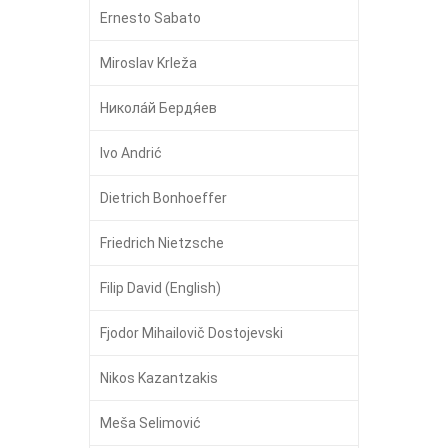
Ernesto Sabato
Miroslav Krleža
Никола́й Бердя́ев
Ivo Andrić
Dietrich Bonhoeffer
Friedrich Nietzsche
Filip David (English)
Fjodor Mihailovič Dostojevski
Nikos Kazantzakis
Meša Selimović