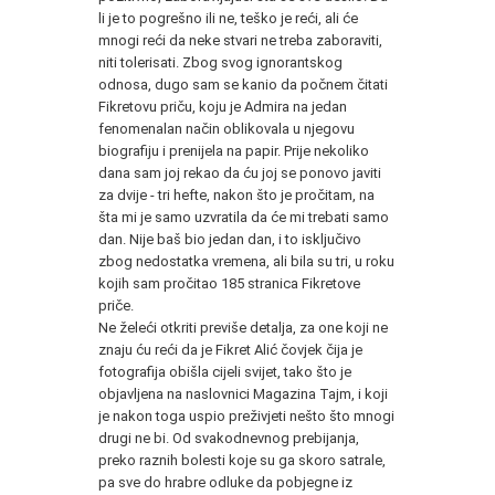
li je to pogrešno ili ne, teško je reći, ali će
mnogi reći da neke stvari ne treba zaboraviti,
niti tolerisati. Zbog svog ignorantskog
odnosa, dugo sam se kanio da počnem čitati
Fikretovu priču, koju je Admira na jedan
fenomenalan način oblikovala u njegovu
biografiju i prenijela na papir. Prije nekoliko
dana sam joj rekao da ću joj se ponovo javiti
za dvije - tri hefte, nakon što je pročitam, na
šta mi je samo uzvratila da će mi trebati samo
dan. Nije baš bio jedan dan, i to isključivo
zbog nedostatka vremena, ali bila su tri, u roku
kojih sam pročitao 185 stranica Fikretove
priče.
Ne želeći otkriti previše detalja, za one koji ne
znaju ću reći da je Fikret Alić čovjek čija je
fotografija obišla cijeli svijet, tako što je
objavljena na naslovnici Magazina Tajm, i koji
je nakon toga uspio preživjeti nešto što mnogi
drugi ne bi. Od svakodnevnog prebijanja,
preko raznih bolesti koje su ga skoro satrale,
pa sve do hrabre odluke da pobjegne iz