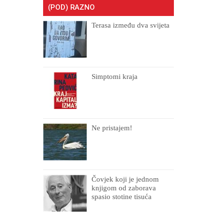
(POD) RAZNO
Terasa između dva svijeta
Simptomi kraja
Ne pristajem!
Čovjek koji je jednom
knjigom od zaborava
spasio stotine tisuća
drugih, prokletih i
uništenih