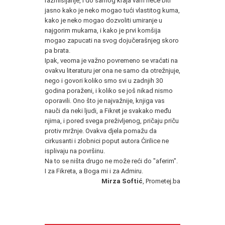
razmišljanje, i do samog kraja vam neće biti
jasno kako je neko mogao tući vlastitog kuma,
kako je neko mogao dozvoliti umiranje u
najgorim mukama, i kako je prvi komšija
mogao zapucati na svog dojučerašnjeg skoro
pa brata.
Ipak, veoma je važno povremeno se vraćati na
ovakvu literaturu jer ona ne samo da otrežnjuje,
nego i govori koliko smo svi u zadnjih 30
godina poraženi, i koliko se još nikad nismo
oporavili. Ono što je najvažnije, knjiga vas
nauči da neki ljudi, a Fikret je svakako među
njima, i pored svega preživljenog, pričaju priču
protiv mržnje. Ovakva djela pomažu da
cirkusanti i zlobnici poput autora Ćirilice ne
isplivaju na površinu.
Na to se ništa drugo ne može reći do "aferim".
I za Fikreta, a Boga mi i za Admiru.
Mirza Softić
, Prometej.ba