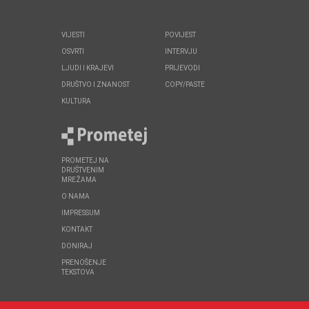
VIJESTI
POVIJEST
OSVRTI
INTERVJU
LJUDI I KRAJEVI
PRIJEVODI
DRUŠTVO I ZNANOST
COPY/PASTE
KULTURA
PROMETEJ NA
DRUŠTVENIM
MREŽAMA
O NAMA
IMPRESSUM
KONTAKT
DONIRAJ
PRENOŠENJE
TEKSTOVA