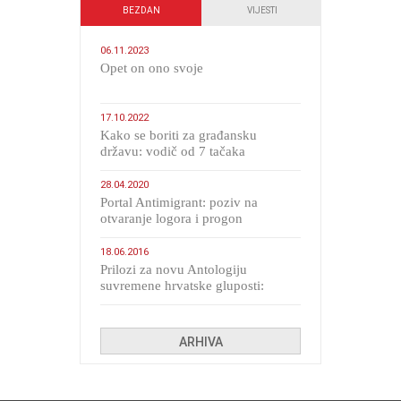
BEZDAN
VIJESTI
06.11.2023
​Opet on ono svoje
17.10.2022
Kako se boriti za građansku
državu: vodič od 7 tačaka
28.04.2020
Portal Antimigrant: poziv na
otvaranje logora i progon
migranata poput bijesnih kerova
18.06.2016
Prilozi za novu Antologiju
suvremene hrvatske gluposti:
Kolinda i ekipa o navijačkim
huliganima
ARHIVA