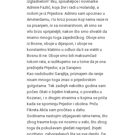
izgladnelom" liku, spisateljice i novinarke
Admire Fazlić, koja živi i radi u Holandiji, a
rodom je iz Prijedora. Admiru sam upoznao u
Amsterdamu, i to kroz posao koji nema veze ni
sa pisanjem, ni sa novinarstvom, ali smo se
vrlo brzo sprijateljili, nakon što smo shvatili da
imamo mnogo toga zajedničkog. Oboje smo
iz Bosne, oboje u dijaspori, i oboje se
konstantno klatimo u odluci da li se vratiti u
Bosnu ili ne. Oboje smo bili maksumčad
tokom rata, a razlikujemo se u tome da je ona
preživjela Prijedor, a ja Sarajevo.
Kao nadobudni Sarajlija, priznajem da ranije
nisam mnogo toga znao o prijedorskim
golgotama. Tek zadnjih nekoliko godina sam
počeo čitati o bijelim trakama, o povratku u
Kozarac, i o drugim stvarima o kojima se priča
kada se spominju Prijedor i okolina. Priču
Fikreta Alića sam pročitao u dahu.
Godinama nastojim izbjegavati ratne teme, što
zbog traume koju svi nosimo u sebi, što zbog
toga da pokušavam gledati naprijed, živjeti
pozitivno, zaboravljajući šta se sve desilo. Da