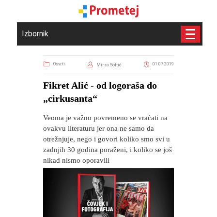
Izbornik
Osvrti
01.07.2019
Mirza Softić
Fikret Alić - od logoraša do
„cirkusanta“
Veoma je važno povremeno se vraćati na
ovakvu literaturu jer ona ne samo da
otrežnjuje, nego i govori koliko smo svi u
zadnjih 30 godina poraženi, i koliko se još
nikad nismo oporavili