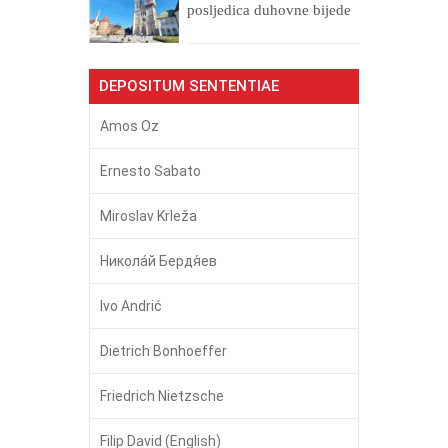
posljedica duhovne bijede
DEPOSITUM SENTENTIAE
Amos Oz
Ernesto Sabato
Miroslav Krleža
Никола́й Бердя́ев
Ivo Andrić
Dietrich Bonhoeffer
Friedrich Nietzsche
Filip David (English)