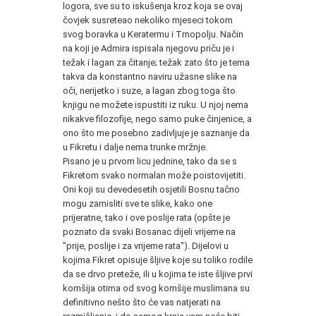
logora, sve su to iskušenja kroz koja se ovaj
čovjek susreteao nekoliko mjeseci tokom
svog boravka u Keratermu i Trnopolju. Način
na koji je Admira ispisala njegovu priču je i
težak i lagan za čitanje; težak zato što je tema
takva da konstantno naviru užasne slike na
oči, nerijetko i suze, a lagan zbog toga što
knjigu ne možete ispustiti iz ruku. U njoj nema
nikakve filozofije, nego samo puke činjenice, a
ono što me posebno zadivljuje je saznanje da
u Fikretu i dalje nema trunke mržnje.
Pisano je u prvom licu jednine, tako da se s
Fikretom svako normalan može poistovijetiti.
Oni koji su devedesetih osjetili Bosnu tačno
mogu zamisliti sve te slike, kako one
prijeratne, tako i ove poslije rata (opšte je
poznato da svaki Bosanac dijeli vrijeme na
"prije, poslije i za vrijeme rata"). Dijelovi u
kojima Fikret opisuje šljive koje su toliko rodile
da se drvo preteže, ili u kojima te iste šljive prvi
komšija otima od svog komšije muslimana su
definitivno nešto što će vas natjerati na