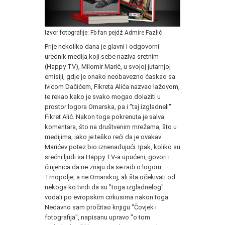
Izvor fotografije: Fb fan pejdž Admire Fazlić
Prije nekoliko dana je glavni i odgovorni
urednik medija koji sebe naziva sretnim
(Happy TV), Milomir Marić, u svojoj jutarnjoj
emisiji, gdje je onako neobavezno ćaskao sa
Ivicom Dačićem, Fikreta Alića nazvao lažovom,
te rekao kako je svako mogao dolaziti u
prostor logora Omarska, pa i "taj izgladneli"
Fikret Alić. Nakon toga pokrenuta je salva
komentara, što na društvenim mrežama, što u
medijima, iako je teško reći da je ovakav
Marićev potez bio iznenađujući. Ipak, koliko su
srećni ljudi sa Happy TV-a upućeni, govori i
činjenica da ne znaju da se radi o logoru
Trnopolje, a ne Omarskoj, ali šta očekivati od
nekoga ko tvrdi da su "toga izgladnelog"
vodali po evropskim cirkusima nakon toga.
Nedavno sam pročitao knjigu "Čovjek i
fotografija", napisanu upravo "o tom