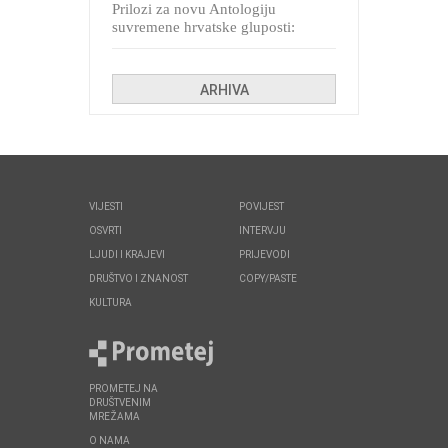
Prilozi za novu Antologiju
suvremene hrvatske gluposti:
Kolinda i ekipa o navijačkim
huliganima
ARHIVA
VIJESTI
POVIJEST
OSVRTI
INTERVJU
LJUDI I KRAJEVI
PRIJEVODI
DRUŠTVO I ZNANOST
COPY/PASTE
KULTURA
PROMETEJ NA
DRUŠTVENIM
MREŽAMA
O NAMA