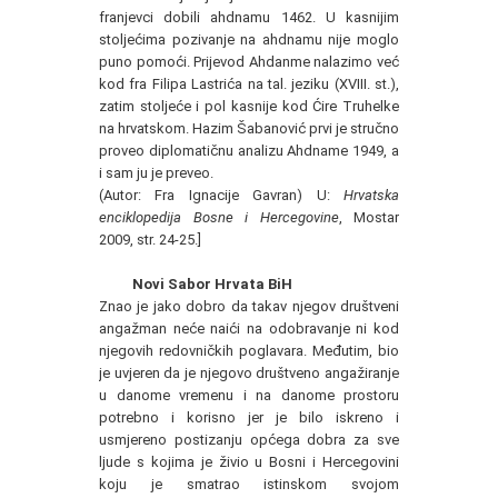
franjevci dobili ahdnamu 1462. U kasnijim
stoljećima pozivanje na ahdnamu nije moglo
puno pomoći. Prijevod Ahdanme nalazimo već
kod fra Filipa Lastrića na tal. jeziku (XVIII. st.),
zatim stoljeće i pol kasnije kod Ćire Truhelke
na hrvatskom. Hazim Šabanović prvi je stručno
proveo diplomatičnu analizu Ahdname 1949, a
i sam ju je preveo.
(Autor: Fra Ignacije Gavran) U:
Hrvatska
enciklopedija Bosne i Hercegovine
, Mostar
2009, str. 24-25.]
Novi Sabor Hrvata BiH
Znao je jako dobro da takav njegov društveni
angažman neće naići na odobravanje ni kod
njegovih redovničkih poglavara. Međutim, bio
je uvjeren da je njegovo društveno angažiranje
u danome vremenu i na danome prostoru
potrebno i korisno jer je bilo iskreno i
usmjereno postizanju općega dobra za sve
ljude s kojima je živio u Bosni i Hercegovini
koju je smatrao istinskom svojom