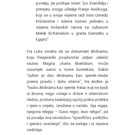
povelju, jer poštuje islam ”po Evanđelju i
primjeru svoga učitelja Franje Asiškoga,
koji se u svoje vrijeme radi mira između
kršćanstva i islama susreo jednako u
vrijeme križarskih ratova sa sultanom
Melek El-Kamelom u grada Damiettu u
Egiptu”.
Fra Luka smatra da se dokument Ahdname,
koju franjevački povjesničar Julijan Jelenić
naziva Magna charta libertatum, može
razumjeti samo u tome kontekstu. Dakle
”sultan je dao Ahdnamu kao vjernik-vladar
prema pravilu i duhu islama”, fra Anđeo je
”tražio Ahdnamu kao vjernik-fratar, koji ne bježi
iz Bosne, nego ostaje u državi s islamskom
vlašću, protivno tadašnjoj općoj praksi politike
i vjere u svijetu, izražene u načelu: čija regija,
njegova religija – Cuius regio, eius religio”, pa
ta povelja ima istodobno ”specifično političko
i vjersko značenje”, što se nadaje i iz njezina
sadržaja.