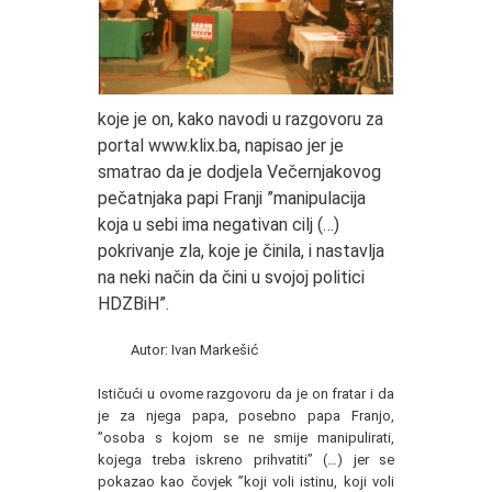
koje je on, kako navodi u razgovoru za
portal www.klix.ba, napisao jer je
smatrao da je dodjela Večernjakovog
pečatnjaka papi Franji ”manipulacija
koja u sebi ima negativan cilj (…)
pokrivanje zla, koje je činila, i nastavlja
na neki način da čini u svojoj politici
HDZBiH”.
Autor: Ivan Markešić
Ističući u ovome razgovoru da je on fratar i da
je za njega papa, posebno papa Franjo,
”osoba s kojom se ne smije manipulirati,
kojega treba iskreno prihvatiti” (…) jer se
pokazao kao čovjek ”koji voli istinu, koji voli