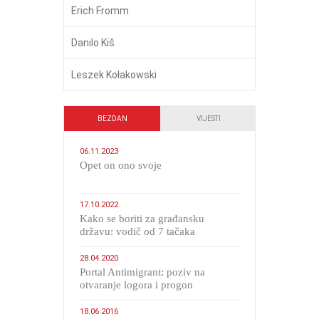
Erich Fromm
Danilo Kiš
Leszek Kołakowski
BEZDAN
VIJESTI
06.11.2023
​Opet on ono svoje
17.10.2022
Kako se boriti za građansku
državu: vodič od 7 tačaka
28.04.2020
Portal Antimigrant: poziv na
otvaranje logora i progon
migranata poput bijesnih kerova
18.06.2016