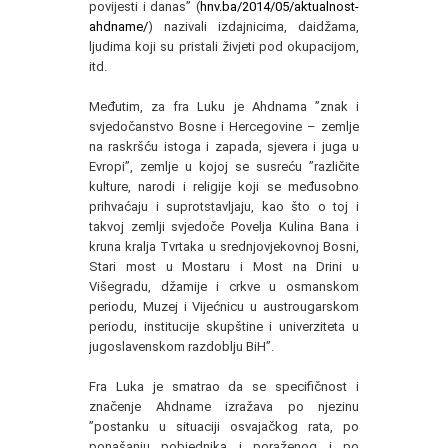
povijesti i danas” (
hnv.ba/2014/05/aktualnost-
ahdname/
) nazivali izdajnicima, daidžama,
ljudima koji su pristali živjeti pod okupacijom,
itd.
Međutim, za fra Luku je Ahdnama ”znak i
svjedočanstvo Bosne i Hercegovine – zemlje
na raskršću istoga i zapada, sjevera i juga u
Evropi”, zemlje u kojoj se susreću ”različite
kulture, narodi i religije koji se međusobno
prihvaćaju i suprotstavljaju, kao što o toj i
takvoj zemlji svjedoče Povelja Kulina Bana i
kruna kralja Tvrtaka u srednjovjekovnoj Bosni,
Stari most u Mostaru i Most na Drini u
Višegradu, džamije i crkve u osmanskom
periodu, Muzej i Vijećnicu u austrougarskom
periodu, institucije skupštine i univerziteta u
jugoslavenskom razdoblju BiH”.
Fra Luka je smatrao da se specifičnost i
značenje Ahdname izražava po njezinu
”postanku u situaciji osvajačkog rata, po
ponašanju pobjednika i poraženog i po