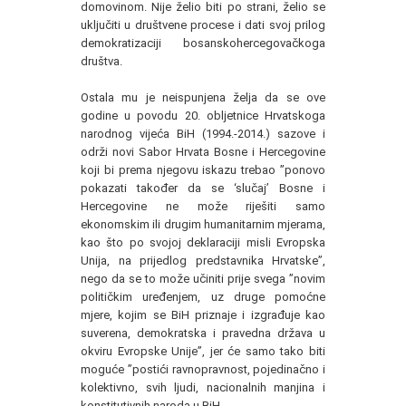
domovinom. Nije želio biti po strani, želio se
uključiti u društvene procese i dati svoj prilog
demokratizaciji bosanskohercegovačkoga
društva.
Ostala mu je neispunjena želja da se ove
godine u povodu 20. obljetnice Hrvatskoga
narodnog vijeća BiH (1994.-2014.) sazove i
održi novi Sabor Hrvata Bosne i Hercegovine
koji bi prema njegovu iskazu trebao ”ponovo
pokazati također da se ‘slučaj’ Bosne i
Hercegovine ne može riješiti samo
ekonomskim ili drugim humanitarnim mjerama,
kao što po svojoj deklaraciji misli Evropska
Unija, na prijedlog predstavnika Hrvatske”,
nego da se to može učiniti prije svega ”novim
političkim uređenjem, uz druge pomoćne
mjere, kojim se BiH priznaje i izgrađuje kao
suverena, demokratska i pravedna država u
okviru Evropske Unije”, jer će samo tako biti
moguće ”postići ravnopravnost, pojedinačno i
kolektivno, svih ljudi, nacionalnih manjina i
konstitutivnih naroda u BiH.