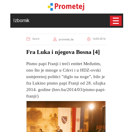
Izbornik
Osvrti
14.09.2014
prometej.ba
Fra Luka i njegova Bosna [4]
Pismo papi Franji i treći entitet Međutim,
ono što je mnoge u Crkvi i u HDZ-ovski
usmjerenoj politici ”diglo na noge”, bilo je
fra Lukino pismo papi Franji od 28. ožujka
2014. godine (hnv.ba/2014/03/pismo-papi-
franji/)