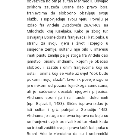
obveznica kojom je sultan Mehmed II. Osvajač
prilikom zauzeća Bosne dao pravo bos.
franjevcima da slobodno obavljaju svoju
službu i ispovijedaju svoju vjeru. Povelju je
izdao fra Anđelu Zvizdoviću 28.V.1463. na
Milodražu kraj Kiseljaka. Kako je zbog tur.
osvajanja Bosne dosta franjevaca i kat. puka, u
strahu za svoju vjeru i život, izbjeglo u
susjedne zemlje, sultanu nije bilo u interesu
imati pustu zemlju pa je stoga fra Anđelu dao
jamstvo, pisanu ahdnamu, kojom je obećao
slobodu i zaštitu i onim franjevcima koji su
ostali i onima koji se vrate uz uvjet “dok budu
pokorni mojoj službi”. Izvornik povelje izgorio
je u nekom od požara fojničkoga samostana,
ali je sačuvano desetak njegovih prijepisa.
Ahdnamu spominju i rani turski dokumenti
(npr. Bajazit II, 1483). Sličnu ispravu izdao je
isti sultan i grč. patrijarhu Genadiju 1453.
Ahdnama je stoga osnovna isprava na koju su
se franjevci uvijek pozivali kod tur. vlasti kada
su trebali zaštititi svoja i prava kršć. kat. puka u
Bosni. Vrlo je vjerojatno da su i srebrenički