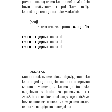
povod i poticaj onima koji se nešto više žele
baviti društvenom i političkom mišlju
katoličkoga teologa fra Luke Markešića.
[Kraj]
*Tekst preuzet s portala
autograf.hr
.
Fra Luka i njegova Bosna [1]
Fra Luka i njegova Bosna [2]
Fra Luka i njegova Bosna [3]
_______________________
DODATAK
Kao dodatak ovome tekstu, objavljujemo neke
karte prijedloga podjele Bosne i Hercegovine
iz ratnih vremena, u kojima je fra Luka
sudjelovao u borbi za jedinstvenu BiH,
zalažući se na kantonalizaciju cijele države,
bez nacionalnih entiteta. Zahvaljujemo autoru
teksta na ustupljenim materijalima.