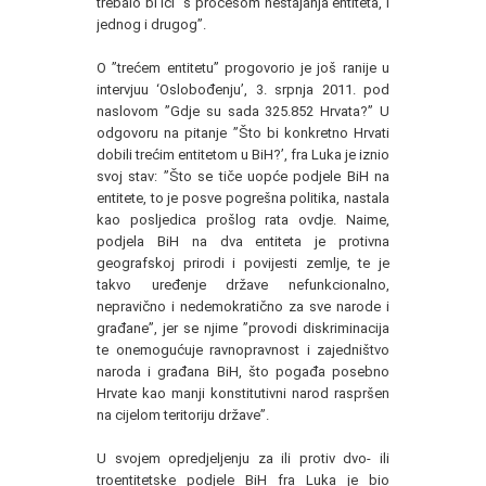
trebalo bi ići ”s procesom nestajanja entiteta, i
jednog i drugog”.
O ”trećem entitetu” progovorio je još ranije u
intervjuu ‘Oslobođenju’, 3. srpnja 2011. pod
naslovom ”Gdje su sada 325.852 Hrvata?” U
odgovoru na pitanje ”Što bi konkretno Hrvati
dobili trećim entitetom u BiH?’, fra Luka je iznio
svoj stav: ”Što se tiče uopće podjele BiH na
entitete, to je posve pogrešna politika, nastala
kao posljedica prošlog rata ovdje. Naime,
podjela BiH na dva entiteta je protivna
geografskoj prirodi i povijesti zemlje, te je
takvo uređenje države nefunkcionalno,
nepravično i nedemokratično za sve narode i
građane”, jer se njime ”provodi diskriminacija
te onemogućuje ravnopravnost i zajedništvo
naroda i građana BiH, što pogađa posebno
Hrvate kao manji konstitutivni narod raspršen
na cijelom teritoriju države”.
U svojem opredjeljenju za ili protiv dvo- ili
troentitetske podjele BiH fra Luka je bio