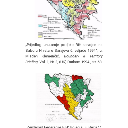
„Prijedlog unutarnje podjele BiH usvojen na
Saboru Hrvata u Sarajevu 6. veljače 1994.“, u:
Mladen Klemenčić,
Boundary & Territory
Briefing
, Vol. 1, Nr. 3, (UK) Durham 1994., str. 68.
„Zemljovid Federacije BiH“ kojeg su u Beču 11.