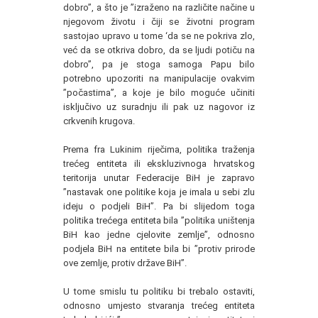
dobro”, a što je ”izraženo na različite načine u
njegovom životu i čiji se životni program
sastojao upravo u tome ‘da se ne pokriva zlo,
već da se otkriva dobro, da se ljudi potiču na
dobro”, pa je stoga samoga Papu bilo
potrebno upozoriti na manipulacije ovakvim
”počastima”, a koje je bilo moguće učiniti
isključivo uz suradnju ili pak uz nagovor iz
crkvenih krugova.
Prema fra Lukinim riječima, politika traženja
trećeg entiteta ili ekskluzivnoga hrvatskog
teritorija unutar Federacije BiH je zapravo
”nastavak one politike koja je imala u sebi zlu
ideju o podjeli BiH”. Pa bi slijedom toga
politika trećega entiteta bila ”politika uništenja
BiH kao jedne cjelovite zemlje”, odnosno
podjela BiH na entitete bila bi ”protiv prirode
ove zemlje, protiv države BiH”.
U tome smislu tu politiku bi trebalo ostaviti,
odnosno umjesto stvaranja trećeg entiteta