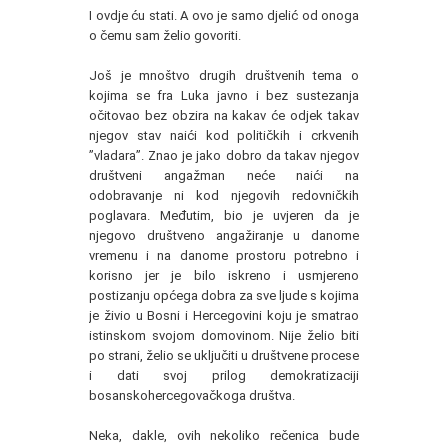
I ovdje ću stati. A ovo je samo djelić od onoga
o čemu sam želio govoriti.
Još je mnoštvo drugih društvenih tema o
kojima se fra Luka javno i bez sustezanja
očitovao bez obzira na kakav će odjek takav
njegov stav naići kod političkih i crkvenih
”vladara”. Znao je jako dobro da takav njegov
društveni angažman neće naići na
odobravanje ni kod njegovih redovničkih
poglavara. Međutim, bio je uvjeren da je
njegovo društveno angažiranje u danome
vremenu i na danome prostoru potrebno i
korisno jer je bilo iskreno i usmjereno
postizanju općega dobra za sve ljude s kojima
je živio u Bosni i Hercegovini koju je smatrao
istinskom svojom domovinom. Nije želio biti
po strani, želio se uključiti u društvene procese
i dati svoj prilog demokratizaciji
bosanskohercegovačkoga društva.
Neka, dakle, ovih nekoliko rečenica bude