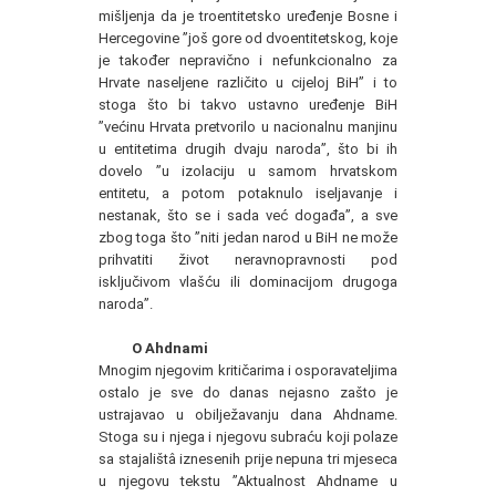
mišljenja da je troentitetsko uređenje Bosne i
Hercegovine ”još gore od dvoentitetskog, koje
je također nepravično i nefunkcionalno za
Hrvate naseljene različito u cijeloj BiH” i to
stoga što bi takvo ustavno uređenje BiH
”većinu Hrvata pretvorilo u nacionalnu manjinu
u entitetima drugih dvaju naroda”, što bi ih
dovelo ”u izolaciju u samom hrvatskom
entitetu, a potom potaknulo iseljavanje i
nestanak, što se i sada već događa”, a sve
zbog toga što ”niti jedan narod u BiH ne može
prihvatiti život neravnopravnosti pod
isključivom vlašću ili dominacijom drugoga
naroda”.
O Ahdnami
Mnogim njegovim kritičarima i osporavateljima
ostalo je sve do danas nejasno zašto je
ustrajavao u obilježavanju dana Ahdname.
Stoga su i njega i njegovu subraću koji polaze
sa stajalištâ iznesenih prije nepuna tri mjeseca
u njegovu tekstu ”Aktualnost Ahdname u