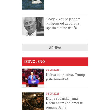
Čovjek koji je jednom
knjigom od zaborava
spasio stotine tisuća
drugih, prokletih i
uništenih
ARHIVA
IZDVOJENO
02.08.2026
Kakva alternativa, Trump
jeste Amerika!
02.08.2026
Divlja rudarska jama
Džehennem (odlomci iz
romana Jahja