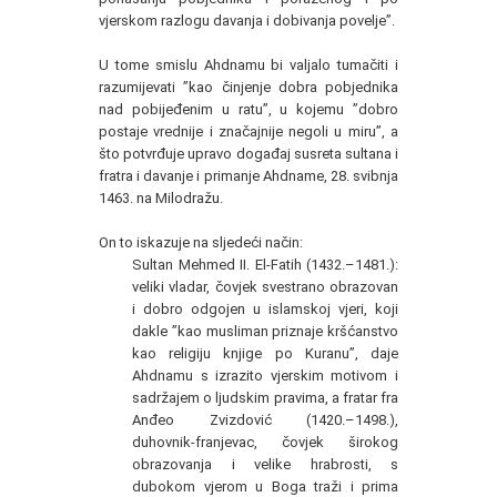
vjerskom razlogu davanja i dobivanja povelje”.
U tome smislu Ahdnamu bi valjalo tumačiti i
razumijevati ”kao činjenje dobra pobjednika
nad pobijeđenim u ratu”, u kojemu ”dobro
postaje vrednije i značajnije negoli u miru”, a
što potvrđuje upravo događaj susreta sultana i
fratra i davanje i primanje Ahdname, 28. svibnja
1463. na Milodražu.
On to iskazuje na sljedeći način:
Sultan Mehmed II. El-Fatih (1432.–1481.):
veliki vladar, čovjek svestrano obrazovan
i dobro odgojen u islamskoj vjeri, koji
dakle ”kao musliman priznaje kršćanstvo
kao religiju knjige po Kuranu”, daje
Ahdnamu s izrazito vjerskim motivom i
sadržajem o ljudskim pravima, a fratar fra
Anđeo Zvizdović (1420.–1498.),
duhovnik-franjevac, čovjek širokog
obrazovanja i velike hrabrosti, s
dubokom vjerom u Boga traži i prima