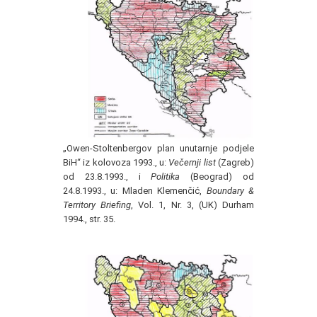
„Owen-Stoltenbergov plan unutarnje podjele
BiH“ iz kolovoza 1993., u:
Večernji list
(Zagreb)
od 23.8.1993., i
Politika
(Beograd) od
24.8.1993., u: Mladen Klemenčić,
Boundary &
Territory Briefing
, Vol. 1, Nr. 3, (UK) Durham
1994., str. 35.