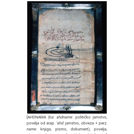
[AHDNAMA (tur.
ahdname
: političko jamstvo,
povelja od arap.
‘ahd
: jamstvo, obveza + perz.
name
: knjiga, pismo, dokument), povelja,