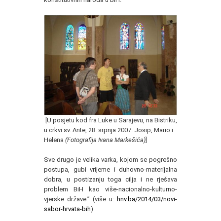
[U posjetu kod fra Luke u Sarajevu, na Bistriku,
u crkvi sv. Ante, 28. srpnja 2007. Josip, Mario i
Helena
(Fotografija Ivana Markešića)
]
Sve drugo je velika varka, kojom se pogrešno
postupa, gubi vrijeme i duhovno-materijalna
dobra, u postizanju toga cilja i ne rješava
problem BiH kao više-nacionalno-kulturno-
vjerske države.” (više u:
hnv.ba/2014/03/novi-
sabor-hrvata-bih
)