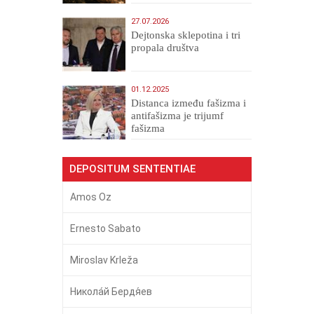
Veličanstveni)
27.07.2026
Dejtonska sklepotina i tri
propala društva
01.12.2025
Distanca između fašizma i
antifašizma je trijumf
fašizma
DEPOSITUM SENTENTIAE
Amos Oz
Ernesto Sabato
Miroslav Krleža
Никола́й Бердя́ев