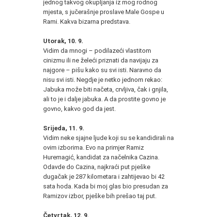
jednog takvog okupljanja iz mog rodnog
mjesta, s jučerašnje proslave Male Gospe u
Rami. Kakva bizarna predstava.
Utorak, 10. 9.
Vidim da mnogi – podilazeći vlastitom
cinizmu ili ne želeći priznati da navijaju za
najgore – pišu kako su svi isti. Naravno da
nisu svi isti. Negdje je netko jednom rekao:
Jabuka može biti načeta, crvljiva, čak i gnjila,
ali to je i dalje jabuka. A da prostite govno je
govno, kakvo god da jest.
Srijeda, 11. 9.
Vidim neke sjajne ljude koji su se kandidirali na
ovim izborima. Evo na primjer Ramiz
Huremagić, kandidat za načelnika Cazina.
Odavde do Cazina, najkraći put pješke
dugačak je 287 kilometara i zahtijevao bi 42
sata hoda. Kada bi moj glas bio presudan za
Ramizov izbor, pješke bih prešao taj put.
Četvrtak, 12. 9.