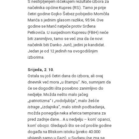
S nestrpljenjem iščekujem rezultate izbora za
načelnika općine Kupres (RS). Tamo je prije
četiri godine Gojko Šebez pobijedio Momčila
Marića s jednim glasom razlike, 95:94. Ove
godine se Marić natječe protiv Srđena
Petkovića. U susjednom Kupresu (FBiH) neće
biti zanimljivo, tamo se već zna da će novi
načelnik biti Danko Jurič, jedini je kandidat.
Jedan je od 12
jedinih
na ovogodišnjim
izborima.
Srijeda, 2. 10.
Ostala su još četiri dana do izbora, ali ovaj
dnevnik već mora „u štampu“. No, sumnjam da
će se dogoditi išta posebno zanimljivo do
nedjelje. Možda nešto malo jačeg
„patriotizma“ i „rodoljublja“, malo žešće
istrage
„izdajnika“, malo sitnih podbadanja,
možda ponegdje neka aferica tempirana za
pred zadnje dane... A u nedjelju – kom' opanci,
kom' obojci. Gledajući što se od prošle godine
događa na Bliskom istoku (preko 40.000
ubijenih samo u Gazi), u Sudanu (ne zna se