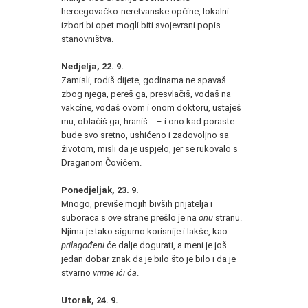
hercegovačko-neretvanske općine, lokalni
izbori bi opet mogli biti svojevrsni popis
stanovništva.
Nedjelja, 22. 9.
Zamisli, rodiš dijete, godinama ne spavaš
zbog njega, pereš ga, presvlačiš, vodaš na
vakcine, vodaš ovom i onom doktoru, ustaješ
mu, oblačiš ga, hraniš... – i ono kad poraste
bude svo sretno, ushićeno i zadovoljno sa
životom, misli da je uspjelo, jer se rukovalo s
Draganom Čovićem.
Ponedjeljak, 23. 9.
Mnogo, previše mojih bivših prijatelja i
suboraca s
ove
strane prešlo je na
onu
stranu.
Njima je tako sigurno korisnije i lakše, kao
prilagođeni
će dalje dogurati, a meni je još
jedan dobar znak da je bilo što je bilo i da je
stvarno
vrime ići ća
.
Utorak, 24. 9.