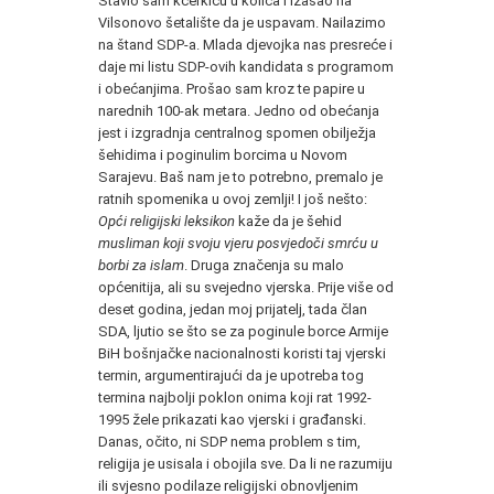
Stavio sam kćerkicu u kolica i izašao na
Vilsonovo šetalište da je uspavam. Nailazimo
na štand SDP-a. Mlada djevojka nas presreće i
daje mi listu SDP-ovih kandidata s programom
i obećanjima. Prošao sam kroz te papire u
narednih 100-ak metara. Jedno od obećanja
jest i izgradnja centralnog spomen obilježja
šehidima i poginulim borcima u Novom
Sarajevu. Baš nam je to potrebno, premalo je
ratnih spomenika u ovoj zemlji! I još nešto:
Opći religijski leksikon
kaže da je šehid
musliman koji svoju vjeru posvjedoči smrću u
borbi za islam
. Druga značenja su malo
općenitija, ali su svejedno vjerska. Prije više od
deset godina, jedan moj prijatelj, tada član
SDA, ljutio se što se za poginule borce Armije
BiH bošnjačke nacionalnosti koristi taj vjerski
termin, argumentirajući da je upotreba tog
termina najbolji poklon onima koji rat 1992-
1995 žele prikazati kao vjerski i građanski.
Danas, očito, ni SDP nema problem s tim,
religija je usisala i obojila sve. Da li ne razumiju
ili svjesno podilaze religijski obnovljenim