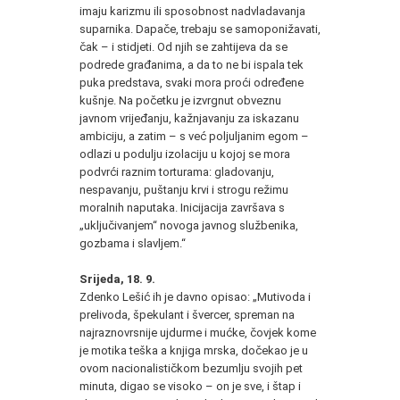
imaju karizmu ili sposobnost nadvladavanja
suparnika. Dapače, trebaju se samoponižavati,
čak – i stidjeti. Od njih se zahtijeva da se
podrede građanima, a da to ne bi ispala tek
puka predstava, svaki mora proći određene
kušnje. Na početku je izvrgnut obveznu
javnom vrijeđanju, kažnjavanju za iskazanu
ambiciju, a zatim – s već poljuljanim egom –
odlazi u podulju izolaciju u kojoj se mora
podvrći raznim torturama: gladovanju,
nespavanju, puštanju krvi i strogu režimu
moralnih naputaka. Inicijacija završava s
„uključivanjem“ novoga javnog službenika,
gozbama i slavljem.“
Srijeda, 18. 9.
Zdenko Lešić ih je davno opisao: „Mutivoda i
prelivoda, špekulant i švercer, spreman na
najraznovrsnije ujdurme i mućke, čovjek kome
je motika teška a knjiga mrska, dočekao je u
ovom nacionalističkom bezumlju svojih pet
minuta, digao se visoko – on je sve, i štap i