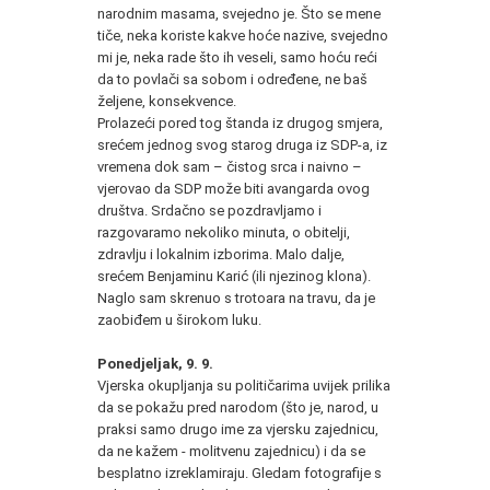
narodnim masama, svejedno je. Što se mene
tiče, neka koriste kakve hoće nazive, svejedno
mi je, neka rade što ih veseli, samo hoću reći
da to povlači sa sobom i određene, ne baš
željene, konsekvence.
Prolazeći pored tog štanda iz drugog smjera,
srećem jednog svog starog druga iz SDP-a, iz
vremena dok sam – čistog srca i naivno –
vjerovao da SDP može biti avangarda ovog
društva. Srdačno se pozdravljamo i
razgovaramo nekoliko minuta, o obitelji,
zdravlju i lokalnim izborima. Malo dalje,
srećem Benjaminu Karić (ili njezinog klona).
Naglo sam skrenuo s trotoara na travu, da je
zaobiđem u širokom luku.
Ponedjeljak, 9. 9.
Vjerska okupljanja su političarima uvijek prilika
da se pokažu pred narodom (što je, narod, u
praksi samo drugo ime za vjersku zajednicu,
da ne kažem - molitvenu zajednicu) i da se
besplatno izreklamiraju. Gledam fotografije s