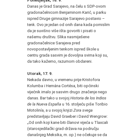
Ponedjeljak, 16. 9.
Danas je Grad Sarajevo, na čelu s SDP-ovom
gradonačelnicom Benjaminom Karić, u parku
ispred Druge gimnazije Sarajevo postavio –
tenk. Ovo je jedan od onih dana kada pomislim
da je suvišno više išta govoriti i pisati o
našemu društvu. Slika nasmiješene
gradonačelnice Sarajeva pred
novopostavljenim tenkom ispred škole u
centru grada sasvim je dovoljna svima koji su,
da tako kažemo, razumom obdareni.
Utorak, 17. 9.
Nekada davno, u vremenu prije Kristofora
Kolumba i Hernána Cortésa, biti općinski
vijećnik imalo je sasvim drugo značenje nego
danas. Bar tako u svojoj
Historia de los Indios
de la Nueva España
u 16. stoljeću piše Toribio
Motolinía, a u svojoj knjizi
Zora svega
predstavljaju David Graeber i David Wengrow:
„Od onih koji kane biti članovi vijeća u Tlaxcali
(starosjedilački grad-država na području
današnjeg Meksika, m. op.) ne očekuje se da