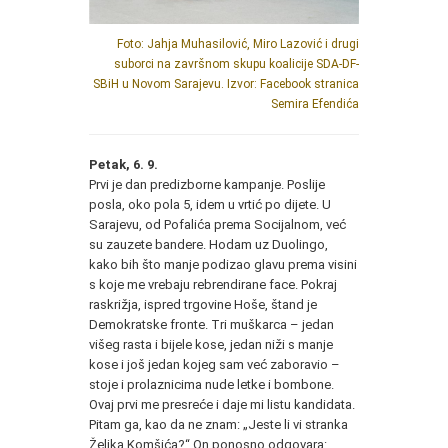
Foto: Jahja Muhasilović, Miro Lazović i drugi
suborci na završnom skupu koalicije SDA-DF-
SBiH u Novom Sarajevu. Izvor: Facebook stranica
Semira Efendića
Petak, 6. 9.
Prvi je dan predizborne kampanje. Poslije
posla, oko pola 5, idem u vrtić po dijete. U
Sarajevu, od Pofalića prema Socijalnom, već
su zauzete bandere. Hodam uz Duolingo,
kako bih što manje podizao glavu prema visini
s koje me vrebaju rebrendirane face. Pokraj
raskrižja, ispred trgovine Hoše, štand je
Demokratske fronte. Tri muškarca – jedan
višeg rasta i bijele kose, jedan niži s manje
kose i još jedan kojeg sam već zaboravio –
stoje i prolaznicima nude letke i bombone.
Ovaj prvi me presreće i daje mi listu kandidata.
Pitam ga, kao da ne znam: „Jeste li vi stranka
Željka Komšića?“ On ponosno odgovara: