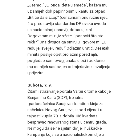
„Jesmo!“ „E, onda idete u smeće“, kažem mu
uz smijeh dok papir nosim u kantu za otpad.
„Bit će da si
biiiip
“ (cenzuriram onu ružnu riječ
što predstavlja standardnu DF-ovsku uvredu
na nacionalnoj osnovi), dobacuje mi.
Odgovaram mu: „Možete li ponoviti što ste
rekli?“ Ona dvojica ga smiruju i govore mi: „U
redu je, sve je u redu.“ Odlazim u vrtić. Desetak
minuta poslije opet prolazim pored njih,
pogledao sam ovog junaka u oči i poklonio
mu osmijeh sastavljen od mješavine sažaljenja
i prijezira.
Subota, 7. 9.
Čitam istraživanje portala Valter o tome kako je
Benjamina Karić (SDP), trenutna
gradonačelnica Sarajeva i kandidatkinja za
načelnicu Novog Sarajeva, ispod cijene i u
tajnosti kupila 70, a dobila 136 kvadrata
bespravno renoviranog stana u centru grada.
Ne mogu da se ne sjetim divlje i huškačke
kampanje koja se u nacionalističkom dijelu