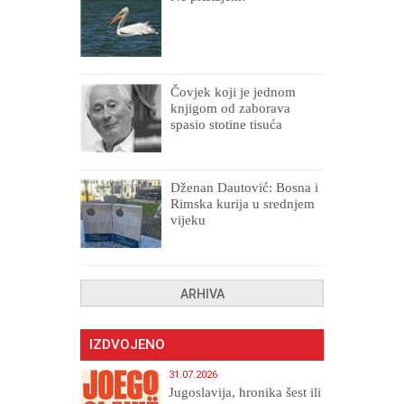
Čovjek koji je jednom
knjigom od zaborava
spasio stotine tisuća
drugih, prokletih i
uništenih
Dženan Dautović: Bosna i
Rimska kurija u srednjem
vijeku
ARHIVA
IZDVOJENO
31.07.2026
Jugoslavija, hronika šest ili