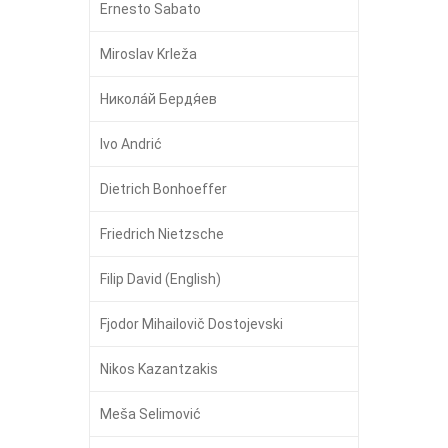
Ernesto Sabato
Miroslav Krleža
Никола́й Бердя́ев
Ivo Andrić
Dietrich Bonhoeffer
Friedrich Nietzsche
Filip David (English)
Fjodor Mihailovič Dostojevski
Nikos Kazantzakis
Meša Selimović