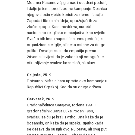
Moamer Kasumović, glumac i osuđeni pedofil,
i dalje je tema predizborne kampanje. Desnica
njegov zločin vješto koristi za demonizaciju
Zapada i liberalnih ideja, optužujući ih za
zločine poput Kasumovićeva, nudeći
nacionalno-religijsko mračnjaštvo kao svjetlo.
Svašta bih imao napisati na temu pedofilije i
organizirane religije, ali neka ostane za druge
prilike. Dovoljni su sada empatija prema
žrtvama i svijest da je zakon koji omogućuje
otkupljivanje ovakve kazne loš, nikakav.
Srijeda, 25. 9.
E stvarno. Ništa nisam upratio oko kampanje u
Republici Srpskoj. Kao da su druga država...
Četvrtak, 26. 9.
Gradonačelnica Sarajeva, rođena 1991, i
gradonačelnik Banja Luke, rođen 1993,
svađaju se čiji je kralj Tvrtko. Ona kaže da je
bosanski, on kaže da je srpski. Rijetko kada
se dešava da su njih dvoje u pravu, ali ovaj put