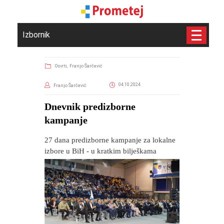
Izbornik
Osvrti,
Franjo Šarčević
04.10.2024
Franjo Šarčević
​Dnevnik predizborne
kampanje
27 dana predizborne kampanje za lokalne
izbore u BiH - u kratkim bilješkama