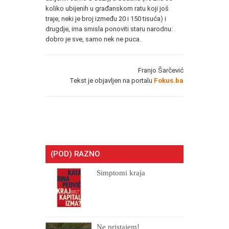
koliko ubijenih u građanskom ratu koji još
traje, neki je broj između 20 i 150 tisuća) i
drugdje, ima smisla ponoviti staru narodnu:
dobro je sve, samo nek ne puca.
Franjo Šarčević
Tekst je objavljen na portalu
Fokus.ba
(POD) RAZNO
Simptomi kraja
Ne pristajem!