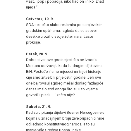
vlast, i pop i popadija, niko kao on i niko iznad
njega.“
Četvrtak, 19. 9.
SDA se nešto slabo reklamira po sarajevskim
gradskim općinama. Izgleda da su asove i
desetke uložili u svoje žute i narančaste
proksije.
Petak, 20. 9.
Dobra stvar ove godine jest što se izbori u
Mostaru održavaju kada i u drugim dijelovima
BiH. Pošteđeni smo mjesecî mržnje i histerije
čije smo žrtve bili prije četiri godine. Je li sve
one bajrovisuljagibegimešaliđonlagifazlagiće
danas imalo stid onoga što su u to vrijeme
govorili i pisali – i zašto nije?
Subota, 21. 9.
Kad su u pitanju dijelovi Bosne i Hercegovine u
kojima u značajnijem broju žive pripadnici više
od jednog konstitutivnog naroda, a to su
manje-više Srednja Bosna i neke