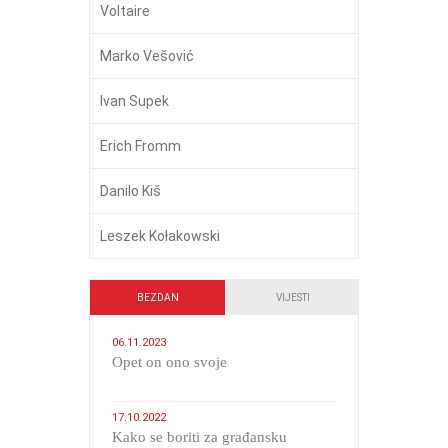
Voltaire
Marko Vešović
Ivan Supek
Erich Fromm
Danilo Kiš
Leszek Kołakowski
BEZDAN
VIJESTI
06.11.2023
​Opet on ono svoje
17.10.2022
Kako se boriti za građansku