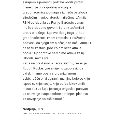
sarajevske javnosti i politike vodila protiv
mene prije pola godine, a kojoj je
gradonačelnica pomagala između ostaloga i
sljedećim manipulatorskim riječima: „Armija
RBiH se izborila da Franjo Šarčević danas
može slobodno govoriti i protiv te Armije i
protiv bilo čega. Upravo zbog toga ja, kao
gradonačelnica, imam i moralnu i službenu
obavezu da njegujem sjećanje na našu Armiju i
na našu zastavu pod kojom se ta Armija
borila.“ A pogotovo se vidimo Armija za nju
izborila, nema šta.
Kada raspravljamo o nacionalizmu, rekao je
Rudolf Rocker, „ne smijemo zaboraviti da
uvijek imamo posla s organiziranom
sebičnošću privilegiranih manjina koje se kriju
ispod suknje nacije, kriju se iza lakovjernih
masa, (...) za koje je nacija prigodan paravan
za skrivanje svoje osobne pohlepe i planova
za osvajanje političke moći“.
Nedjelja, 8. 9.