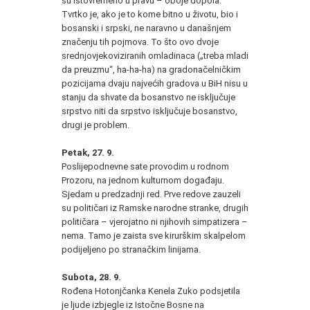
su istovremeno u pravu – oboje dopola.
Tvrtko je, ako je to kome bitno u životu, bio i
bosanski i srpski, ne naravno u današnjem
značenju tih pojmova. To što ovo dvoje
srednjovjekoviziranih omladinaca („treba mladi
da preuzmu“, ha-ha-ha) na gradonačelničkim
pozicijama dvaju najvećih gradova u BiH nisu u
stanju da shvate da bosanstvo ne isključuje
srpstvo niti da srpstvo isključuje bosanstvo,
drugi je problem.
Petak, 27. 9.
Poslijepodnevne sate provodim u rodnom
Prozoru, na jednom kulturnom događaju.
Sjedam u predzadnji red. Prve redove zauzeli
su političari iz Ramske narodne stranke, drugih
političara – vjerojatno ni njihovih simpatizera –
nema. Tamo je zaista sve kirurškim skalpelom
podijeljeno po stranačkim linijama.
Subota, 28. 9.
Rođena Hotonjčanka Kenela Zuko podsjetila
je ljude izbjegle iz Istočne Bosne na