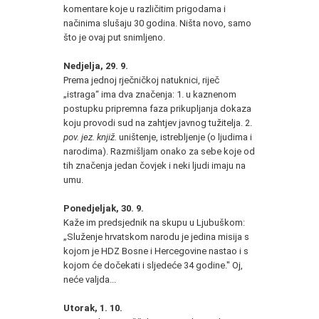
komentare koje u različitim prigodama i
načinima slušaju 30 godina. Ništa novo, samo
što je ovaj put snimljeno.
Nedjelja, 29. 9.
Prema jednoj rječničkoj natuknici, riječ
„istraga“ ima dva značenja: 1. u kaznenom
postupku pripremna faza prikupljanja dokaza
koju provodi sud na zahtjev javnog tužitelja. 2.
pov. jez. knjiž.
uništenje, istrebljenje (o ljudima i
narodima). Razmišljam onako za sebe koje od
tih značenja jedan čovjek i neki ljudi imaju na
umu.
Ponedjeljak, 30. 9.
Kaže im predsjednik na skupu u Ljubuškom:
„Služenje hrvatskom narodu je jedina misija s
kojom je HDZ Bosne i Hercegovine nastao i s
kojom će dočekati i sljedeće 34 godine." Oj,
neće valjda...
Utorak, 1. 10.