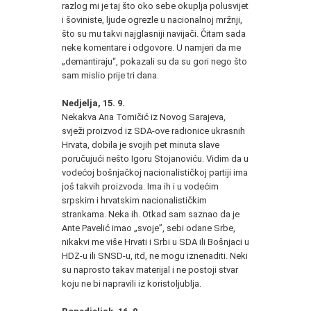
razlog mi je taj što oko sebe okuplja polusvijet
i šoviniste, ljude ogrezle u nacionalnoj mržnji,
što su mu takvi najglasniji navijači. Čitam sada
neke komentare i odgovore. U namjeri da me
„demantiraju“, pokazali su da su gori nego što
sam mislio prije tri dana.
Nedjelja, 15. 9.
Nekakva Ana Tomičić iz Novog Sarajeva,
svježi proizvod iz SDA-ove radionice ukrasnih
Hrvata, dobila je svojih pet minuta slave
poručujući nešto Igoru Stojanoviću. Vidim da u
vodećoj bošnjačkoj nacionalističkoj partiji ima
još takvih proizvoda. Ima ih i u vodećim
srpskim i hrvatskim nacionalističkim
strankama. Neka ih. Otkad sam saznao da je
Ante Pavelić imao „svoje”, sebi odane Srbe,
nikakvi me više Hrvati i Srbi u SDA ili Bošnjaci u
HDZ-u ili SNSD-u, itd, ne mogu iznenaditi. Neki
su naprosto takav materijal i ne postoji stvar
koju ne bi napravili iz koristoljublja.