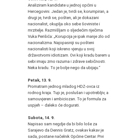
Analiziram kandidate u jednoj općini u
Hercegovini. Jedan je, tvrdi se, korumpiran, a
drugi je, tvrdi se, pošten, ali je dokazani
nacionalist, okuplja oko sebe šoviniste i
mrzitelje. Razmišljam o sljedećim riječima
Vuka Perišića: „Korupcija je ipak manje zlo od
nacionalizma. Najopasniji su pošteni
nacionalisti koji iskreno vjeruju u svoj
državotvorni idiotizam. Ovi koji kradu barem u
sebi imaju zrno razuma i zdrave sebičnosti.
Neka kradu. To je bolje nego da ubijaju.“
Petak, 13. 9.
Promatram jednog mladog HDZ-ovca iz
rodnog kraja. Tup je, poslušan i upotrebljiv, a
samouvjeren i ambiciozan. To je formula za
uspjeh – daleko će dogurati.
Subota, 14. 9.
Napisao sam negdje da bi bilo loše za
Sarajevo da Dennis Gratz, ovakav kakav je
sada, postane načelnik Općine Centar. Prvi