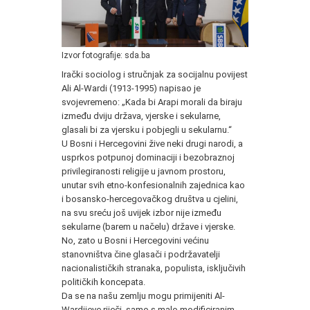
Izvor fotografije: sda.ba
Irački sociolog i stručnjak za socijalnu povijest
Ali Al-Wardi (1913-1995) napisao je
svojevremeno: „Kada bi Arapi morali da biraju
između dviju država, vjerske i sekularne,
glasali bi za vjersku i pobjegli u sekularnu.“
U Bosni i Hercegovini žive neki drugi narodi, a
usprkos potpunoj dominaciji i bezobraznoj
privilegiranosti religije u javnom prostoru,
unutar svih etno-konfesionalnih zajednica kao
i bosansko-hercegovačkog društva u cjelini,
na svu sreću još uvijek izbor nije između
sekularne (barem u načelu) države i vjerske.
No, zato u Bosni i Hercegovini većinu
stanovništva čine glasači i podržavatelji
nacionalističkih stranaka, populista, isključivih
političkih koncepata.
Da se na našu zemlju mogu primijeniti Al-
Wardijeve riječi, samo s malo modificiranim