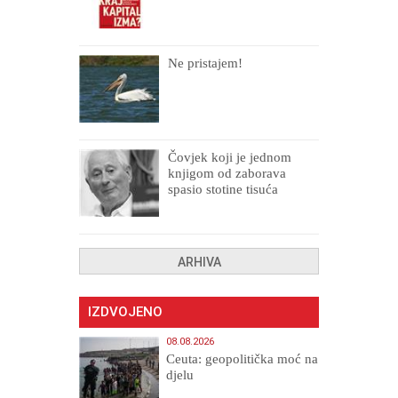
Ne pristajem!
Čovjek koji je jednom
knjigom od zaborava
spasio stotine tisuća
drugih, prokletih i
uništenih
ARHIVA
IZDVOJENO
08.08.2026
Ceuta: geopolitička moć na
djelu