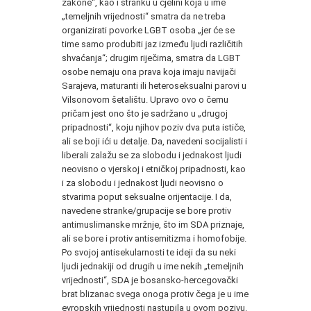
zakone“, kao i stranku u cjelini koja u ime
„temeljnih vrijednosti“ smatra da ne treba
organizirati povorke LGBT osoba „jer će se
time samo produbiti jaz između ljudi različitih
shvaćanja“; drugim riječima, smatra da LGBT
osobe nemaju ona prava koja imaju navijači
Sarajeva, maturanti ili heteroseksualni parovi u
Vilsonovom šetalištu. Upravo ovo o čemu
pričam jest ono što je sadržano u „drugoj
pripadnosti“, koju njihov poziv dva puta ističe,
ali se boji ići u detalje. Da, navedeni socijalisti i
liberali zalažu se za slobodu i jednakost ljudi
neovisno o vjerskoj i etničkoj pripadnosti, kao
i za slobodu i jednakost ljudi neovisno o
stvarima poput seksualne orijentacije. I da,
navedene stranke/grupacije se bore protiv
antimuslimanske mržnje, što im SDA priznaje,
ali se bore i protiv antisemitizma i homofobije.
Po svojoj antisekularnosti te ideji da su neki
ljudi jednakiji od drugih u ime nekih „temeljnih
vrijednosti“, SDA je bosansko-hercegovački
brat blizanac svega onoga protiv čega je u ime
evropskih vrijednosti nastupila u ovom pozivu.