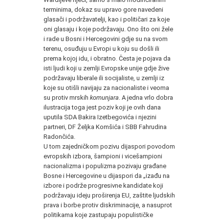
terminima, dokaz su upravo gore navedeni
glasači i podržavatelji, kao i političari za koje
oni glasaju i koje podržavaju. Ono što oni žele
i rade u Bosni i Hercegovini gdje su na svom
terenu, osuđuju u Evropi u koju su došli ili
prema kojoj idu, i obratno. Česta je pojava da
isti ljudi koji u zemlji Evropske unije gdje žive
podržavaju liberale ili socijaliste, u zemlji iz
koje su otišli navijaju za nacionaliste i veoma
su protiv mrskih
komunjara
. A jedna vrlo dobra
ilustracija toga jest poziv koji je ovih dana
uputila SDA Bakira Izetbegovića i njezini
partneri, DF Željka Komšića i SBB Fahrudina
Radončića.
U tom zajedničkom pozivu dijaspori povodom
evropskih izbora, šampioni i vicešampioni
nacionalizma i populizma pozivaju građane
Bosne i Hercegovine u dijaspori da „izađu na
izbore i podrže progresivne kandidate koji
podržavaju ideju proširenja EU, zaštite ljudskih
prava i borbe protiv diskriminacije, a nasuprot
politikama koje zastupaju populističke