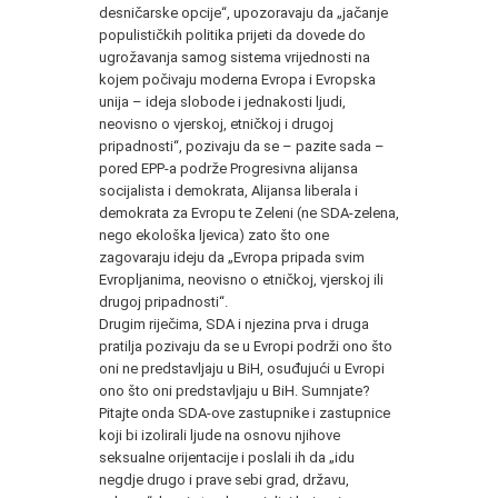
desničarske opcije“, upozoravaju da „jačanje
populističkih politika prijeti da dovede do
ugrožavanja samog sistema vrijednosti na
kojem počivaju moderna Evropa i Evropska
unija – ideja slobode i jednakosti ljudi,
neovisno o vjerskoj, etničkoj i drugoj
pripadnosti“, pozivaju da se – pazite sada –
pored EPP-a podrže Progresivna alijansa
socijalista i demokrata, Alijansa liberala i
demokrata za Evropu te Zeleni (ne SDA-zelena,
nego ekološka ljevica) zato što one
zagovaraju ideju da „Evropa pripada svim
Evropljanima, neovisno o etničkoj, vjerskoj ili
drugoj pripadnosti“.
Drugim riječima, SDA i njezina prva i druga
pratilja pozivaju da se u Evropi podrži ono što
oni ne predstavljaju u BiH, osuđujući u Evropi
ono što oni predstavljaju u BiH. Sumnjate?
Pitajte onda SDA-ove zastupnike i zastupnice
koji bi izolirali ljude na osnovu njihove
seksualne orijentacije i poslali ih da „idu
negdje drugo i prave sebi grad, državu,