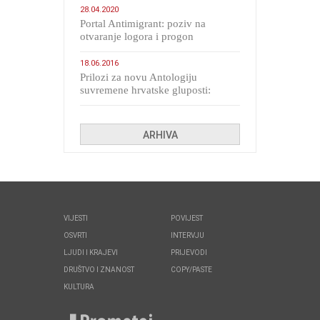
28.04.2020
Portal Antimigrant: poziv na
otvaranje logora i progon
migranata poput bijesnih kerova
18.06.2016
Prilozi za novu Antologiju
suvremene hrvatske gluposti:
Kolinda i ekipa o navijačkim
huliganima
ARHIVA
VIJESTI
POVIJEST
OSVRTI
INTERVJU
LJUDI I KRAJEVI
PRIJEVODI
DRUŠTVO I ZNANOST
COPY/PASTE
KULTURA