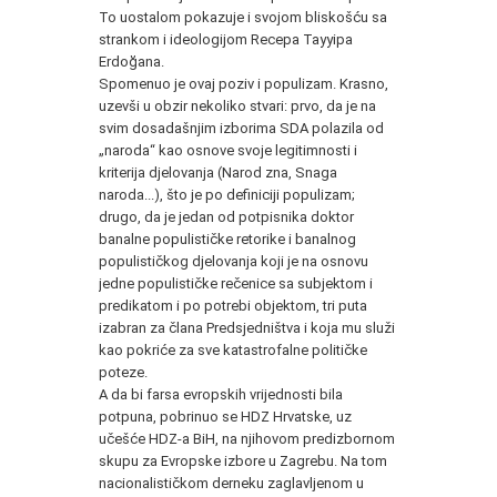
To uostalom pokazuje i svojom bliskošću sa
strankom i ideologijom Recepa Tayyipa
Erdoğana.
Spomenuo je ovaj poziv i populizam. Krasno,
uzevši u obzir nekoliko stvari: prvo, da je na
svim dosadašnjim izborima SDA polazila od
„naroda“ kao osnove svoje legitimnosti i
kriterija djelovanja (Narod zna, Snaga
naroda...), što je po definiciji populizam;
drugo, da je jedan od potpisnika doktor
banalne populističke retorike i banalnog
populističkog djelovanja koji je na osnovu
jedne populističke rečenice sa subjektom i
predikatom i po potrebi objektom, tri puta
izabran za člana Predsjedništva i koja mu služi
kao pokriće za sve katastrofalne političke
poteze.
A da bi farsa evropskih vrijednosti bila
potpuna, pobrinuo se HDZ Hrvatske, uz
učešće HDZ-a BiH, na njihovom predizbornom
skupu za Evropske izbore u Zagrebu. Na tom
nacionalističkom derneku zaglavljenom u