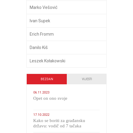
Marko Vešović
Ivan Supek
Erich Fromm
Danilo Kiš
Leszek Kołakowski
BEZDAN
VIJESTI
06.11.2023
​Opet on ono svoje
17.10.2022
Kako se boriti za građansku
državu: vodič od 7 tačaka