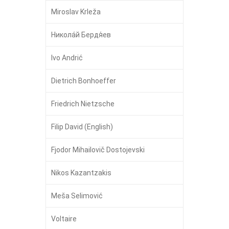
Miroslav Krleža
Никола́й Бердя́ев
Ivo Andrić
Dietrich Bonhoeffer
Friedrich Nietzsche
Filip David (English)
Fjodor Mihailovič Dostojevski
Nikos Kazantzakis
Meša Selimović
Voltaire