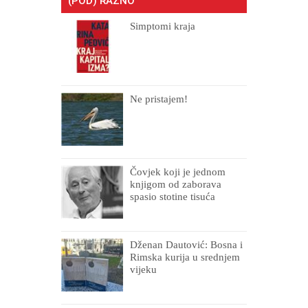
(POD) RAZNO
Simptomi kraja
Ne pristajem!
Čovjek koji je jednom
knjigom od zaborava
spasio stotine tisuća
drugih, prokletih i
uništenih
Dženan Dautović: Bosna i
Rimska kurija u srednjem
vijeku