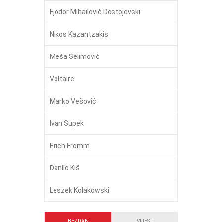
Fjodor Mihailovič Dostojevski
Nikos Kazantzakis
Meša Selimović
Voltaire
Marko Vešović
Ivan Supek
Erich Fromm
Danilo Kiš
Leszek Kołakowski
BEZDAN
VIJESTI