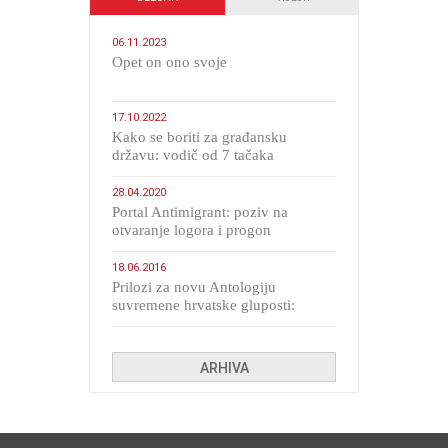
06.11.2023
​Opet on ono svoje
17.10.2022
Kako se boriti za građansku
državu: vodič od 7 tačaka
28.04.2020
Portal Antimigrant: poziv na
otvaranje logora i progon
migranata poput bijesnih kerova
18.06.2016
Prilozi za novu Antologiju
suvremene hrvatske gluposti:
Kolinda i ekipa o navijačkim
huliganima
ARHIVA