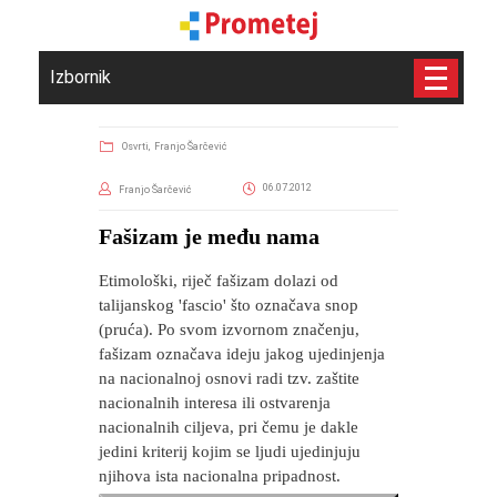
Izbornik
Osvrti,
Franjo Šarčević
06.07.2012
Franjo Šarčević
Fašizam je među nama
Etimološki, riječ fašizam dolazi od
talijanskog 'fascio' što označava snop
(pruća). Po svom izvornom značenju,
fašizam označava ideju jakog ujedinjenja
na nacionalnoj osnovi radi tzv. zaštite
nacionalnih interesa ili ostvarenja
nacionalnih ciljeva, pri čemu je dakle
jedini kriterij kojim se ljudi ujedinjuju
njihova ista nacionalna pripadnost.