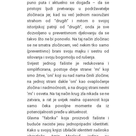
puno puta i aktuelno se događa – da se
pristojni ljudi pretvaraju u podržavatelje
zločinaca jer, kad su već jednom naoružani
strahom od “drugih“ i mitom o svojoj
istorijskoj patnji od “drugih“, onda je sve
dozvoljeno u preventivnom djelovanju da se
takvo što ne bi ponovilo. Na taj način zločinac
se ne smatra zločincem, već nekim tko samo
(preventivno) brani svoju majku i sestru od
silovanja i svoju bogomolju od rušenja.
Svijest jednog fašiste je redukovana i
simplificirana, postoje dvije strane: 'mi' koji
smo žrtve, 'oni' koji su nad nama činili zločine;
na jednoj strani dakle 'oni' kao ovaploćenje
zločina i nadmoćnosti, a na drugoj strani nevini
'mi' i osveta. Na taj način krug zla nikada se ne
zatvara, a rat je uvijek realna opasnost koja
samo čeka povoljne momente da iz
potencijalnosti pređe u aktuelnost.
Glavna “fabrika“ koja proizvodi fašiste i
buduće naciste jesu jednopripadni identiteti.
Kako u svojoj knjizi
Ubilački identiteti
naširoko