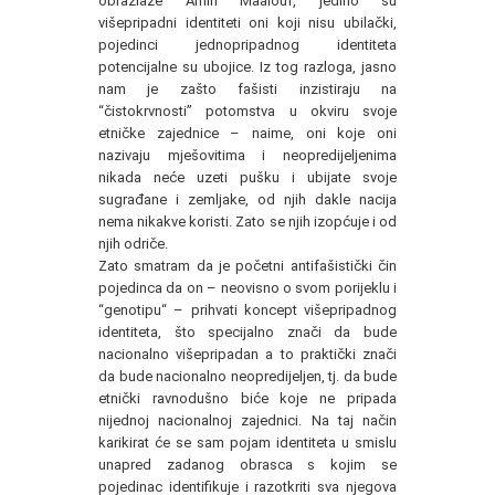
obrazlaže Amin Maalouf, jedino su
višepripadni identiteti oni koji nisu ubilački,
pojedinci jednopripadnog identiteta
potencijalne su ubojice. Iz tog razloga, jasno
nam je zašto fašisti inzistiraju na
“čistokrvnosti” potomstva u okviru svoje
etničke zajednice – naime, oni koje oni
nazivaju mješovitima i neopredijeljenima
nikada neće uzeti pušku i ubijate svoje
sugrađane i zemljake, od njih dakle nacija
nema nikakve koristi. Zato se njih izopćuje i od
njih odriče.
Zato smatram da je početni antifašistički čin
pojedinca da on – neovisno o svom porijeklu i
“genotipu“ – prihvati koncept višepripadnog
identiteta, što specijalno znači da bude
nacionalno višepripadan a to praktički znači
da bude nacionalno neopredijeljen, tj. da bude
etnički ravnodušno biće koje ne pripada
nijednoj nacionalnoj zajednici. Na taj način
karikirat će se sam pojam identiteta u smislu
unapred zadanog obrasca s kojim se
pojedinac identifikuje i razotkriti sva njegova