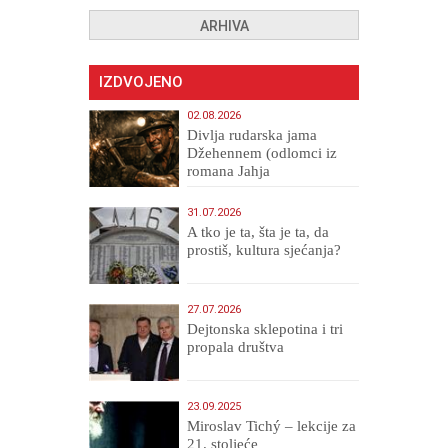
ARHIVA
IZDVOJENO
02.08.2026
Divlja rudarska jama
Džehennem (odlomci iz
romana Jahja
Veličanstveni)
31.07.2026
A tko je ta, šta je ta, da
prostiš, kultura sjećanja?
27.07.2026
Dejtonska sklepotina i tri
propala društva
23.09.2025
Miroslav Tichý – lekcije za
21. stoljeće