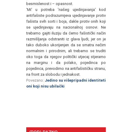
besmislenost i – opasnost.
'Mi' u potreba 'našeg ujedinjavanja' kod
antifašiste podrazumijeva ujedinjavanje protiv
fašista svih sorti i boja, dakle protiv onih koji
se ujedinjavaju na nacionalnoj osnovi. Ne
trebamo gajiti iluziju da ćemo fašistički način
razmišljanja odstraniti iz glava ljudi, jer on je
tako duboko ukorijenjen da se smatra nečim
normalnim i prirodnim, ali trebamo se truditi
oko toga da njegov politički utjecaj stjeramo
na marginu i da polako, pojedinca po
pojedinca, prevodimo na antifašističku stranu,
na front za slobodu i jednakost.
Povezano:
Jedino su višepripadni identiteti
oni koji nisu ubilački