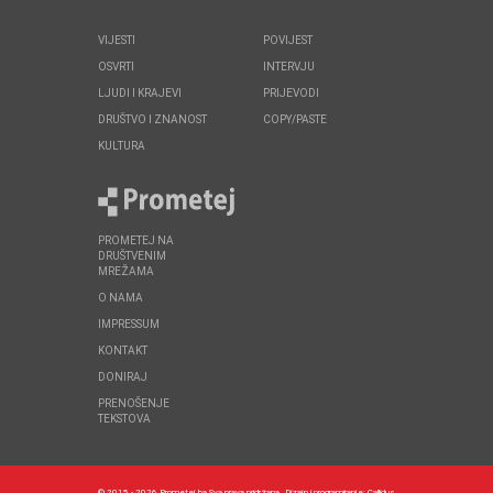
VIJESTI
POVIJEST
OSVRTI
INTERVJU
LJUDI I KRAJEVI
PRIJEVODI
DRUŠTVO I ZNANOST
COPY/PASTE
KULTURA
PROMETEJ NA
DRUŠTVENIM
MREŽAMA
O NAMA
IMPRESSUM
KONTAKT
DONIRAJ
PRENOŠENJE
TEKSTOVA
© 2015 - 2026 Prometej.ba Sva prava pridržana.
Dizajn i programiranje:
Callidus