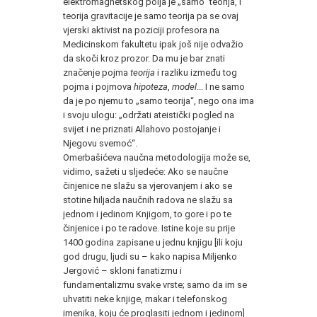
elektromagnetskog polja je „samo“ teorija, i
teorija gravitacije je samo teorija pa se ovaj
vjerski aktivist na poziciji profesora na
Medicinskom fakultetu ipak još nije odvažio
da skoči kroz prozor. Da mu je bar znati
značenje pojma
teorija
i razliku između tog
pojma i pojmova
hipoteza
,
model
... I ne samo
da je po njemu to „samo teorija“, nego ona ima
i svoju ulogu: „održati ateistički pogled na
svijet i ne priznati Allahovo postojanje i
Njegovu svemoć“.
Omerbašićeva naučna metodologija može se,
vidimo, sažeti u sljedeće: Ako se naučne
činjenice ne slažu sa vjerovanjem i ako se
stotine hiljada naučnih radova ne slažu sa
jednom i jedinom Knjigom, to gore i po te
činjenice i po te radove. Istine koje su prije
1400 godina zapisane u jednu knjigu [ili koju
god drugu, ljudi su – kako napisa Miljenko
Jergović – skloni fanatizmu i
fundamentalizmu svake vrste; samo da im se
uhvatiti neke knjige, makar i telefonskog
imenika, koju će proglasiti jednom i jedinom]