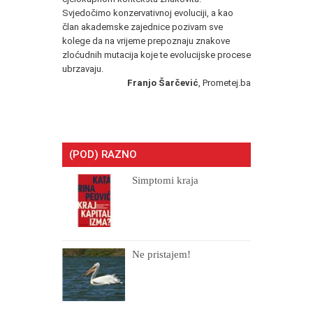
Svjedočimo konzervativnoj evoluciji, a kao
član akademske zajednice pozivam sve
kolege da na vrijeme prepoznaju znakove
zloćudnih mutacija koje te evolucijske procese
ubrzavaju.
Franjo Šarčević
, Prometej.ba
(POD) RAZNO
Simptomi kraja
Ne pristajem!