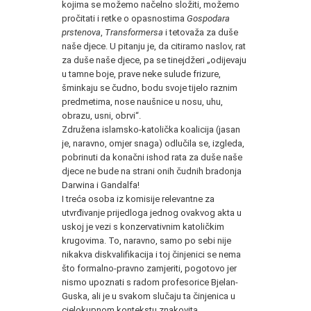
kojima se možemo načelno složiti, možemo
pročitati i retke o opasnostima
Gospodara
prstenova
,
Transformersa
i tetovaža za duše
naše djece. U pitanju je, da citiramo naslov, rat
za duše naše djece, pa se tinejdžeri „odijevaju
u tamne boje, prave neke sulude frizure,
šminkaju se čudno, bodu svoje tijelo raznim
predmetima, nose naušnice u nosu, uhu,
obrazu, usni, obrvi“.
Združena islamsko-katolička koalicija (jasan
je, naravno, omjer snaga) odlučila se, izgleda,
pobrinuti da konačni ishod rata za duše naše
djece ne bude na strani onih čudnih bradonja
Darwina i Gandalfa!
I treća osoba iz komisije relevantne za
utvrđivanje prijedloga jednog ovakvog akta u
uskoj je vezi s konzervativnim katoličkim
krugovima. To, naravno, samo po sebi nije
nikakva diskvalifikacija i toj činjenici se nema
što formalno-pravno zamjeriti, pogotovo jer
nismo upoznati s radom profesorice Bjelan-
Guska, ali je u svakom slučaju ta činjenica u
cjelokupnom kontekstu znakovita.