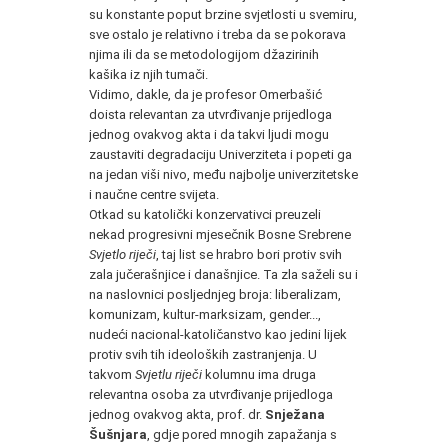
su konstante poput brzine svjetlosti u svemiru,
sve ostalo je relativno i treba da se pokorava
njima ili da se metodologijom džazirinih
kašika iz njih tumači.
Vidimo, dakle, da je profesor Omerbašić
doista relevantan za utvrđivanje prijedloga
jednog ovakvog akta i da takvi ljudi mogu
zaustaviti degradaciju Univerziteta i popeti ga
na jedan viši nivo, među najbolje univerzitetske
i naučne centre svijeta.
Otkad su katolički konzervativci preuzeli
nekad progresivni mjesečnik Bosne Srebrene
Svjetlo riječi
, taj list se hrabro bori protiv svih
zala jučerašnjice i današnjice. Ta zla saželi su i
na naslovnici posljednjeg broja: liberalizam,
komunizam, kultur-marksizam, gender...,
nudeći nacional-katoličanstvo kao jedini lijek
protiv svih tih ideoloških zastranjenja. U
takvom
Svjetlu riječi
kolumnu ima druga
relevantna osoba za utvrđivanje prijedloga
jednog ovakvog akta, prof. dr.
Snježana
Šušnjara
, gdje pored mnogih zapažanja s