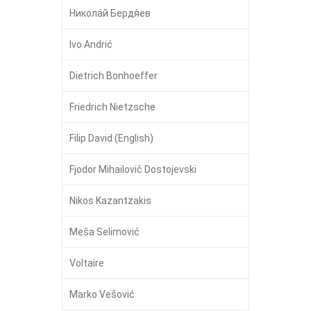
Никола́й Бердя́ев
Ivo Andrić
Dietrich Bonhoeffer
Friedrich Nietzsche
Filip David (English)
Fjodor Mihailovič Dostojevski
Nikos Kazantzakis
Meša Selimović
Voltaire
Marko Vešović