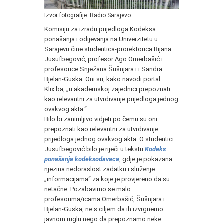
Izvor fotografije: Radio Sarajevo
Komisiju za izradu prijedloga Kodeksa
ponašanja i odijevanja na Univerzitetu u
Sarajevu čine studentica-prorektorica Rijana
Jusufbegović, profesor Ago Omerbašić i
profesorice Snježana Šušnjara i i Sandra
Bjelan-Guska. Oni su, kako navodi portal
Klix.ba, „u akademskoj zajednici prepoznati
kao relevantni za utvrđivanje prijedloga jednog
ovakvog akta.“
Bilo bi zanimljivo vidjeti po čemu su oni
prepoznati kao relevantni za utvrđivanje
prijedloga jednog ovakvog akta. O studentici
Jusufbegović bilo je riječi u tekstu
Kodeks
ponašanja kodeksodavaca
, gdje je pokazana
njezina nedoraslost zadatku i služenje
„informacijama“ za koje je provjereno da su
netačne. Pozabavimo se malo
profesorima/icama Omerbašić, Šušnjara i
Bjelan-Guska, ne s ciljem da ih izvrgnemo
javnom ruglu nego da prepoznamo neke