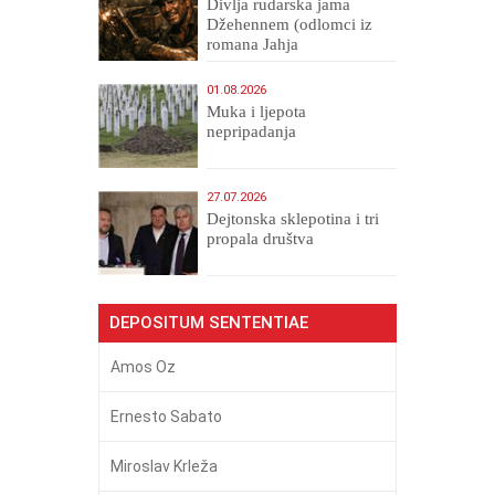
Divlja rudarska jama
Džehennem (odlomci iz
romana Jahja
Veličanstveni)
01.08.2026
Muka i ljepota
nepripadanja
27.07.2026
Dejtonska sklepotina i tri
propala društva
DEPOSITUM SENTENTIAE
Amos Oz
Ernesto Sabato
Miroslav Krleža