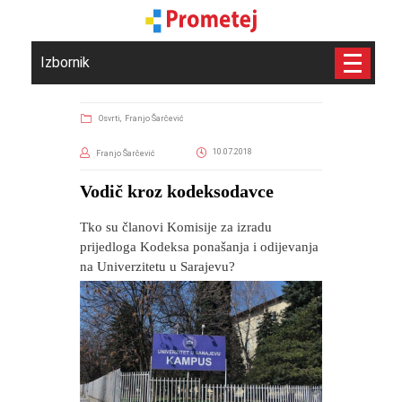
Izbornik
Osvrti,
Franjo Šarčević
10.07.2018
Franjo Šarčević
Vodič kroz kodeksodavce
Tko su članovi Komisije za izradu
prijedloga Kodeksa ponašanja i odijevanja
na Univerzitetu u Sarajevu?