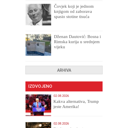
Čovjek koji je jednom
knjigom od zaborava
spasio stotine tisuća
drugih, prokletih i
uništenih
Dženan Dautović: Bosna i
Rimska kurija u srednjem
vijeku
ARHIVA
IZDVOJENO
02.08.2026
Kakva alternativa, Trump
jeste Amerika!
02.08.2026