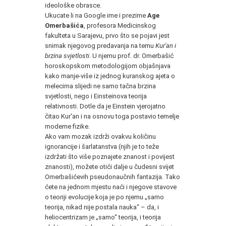
ideološke obrasce.
Ukucate li na Google ime i prezime
Age
Omerbašića
, profesora Medicinskog
fakulteta u Sarajevu, prvo što se pojavi jest
snimak njegovog predavanja na temu
Kur'an i
brzina svjetlosti
. U njemu prof. dr. Omerbašić
horoskopskom metodologijom objašnjava
kako manje-više iz jednog kuranskog ajeta o
melecima slijedi ne samo tačna brzina
svjetlosti, nego i Einsteinova teorija
relativnosti. Dotle da je Einstein vjerojatno
čitao Kur'an i na osnovu toga postavio temelje
moderne fizike.
Ako vam mozak izdrži ovakvu količinu
ignorancije i šarlatanstva (njih je to teže
izdržati što više poznajete znanost i povijest
znanosti), možete otići dalje u čudesni svijet
Omerbašićevih pseudonaučnih fantazija. Tako
ćete na jednom mjestu naći i njegove stavove
o teoriji evolucije koja je po njemu „samo
teorija, nikad nije postala nauka“ – da, i
heliocentrizam je „samo“ teorija, i teorija