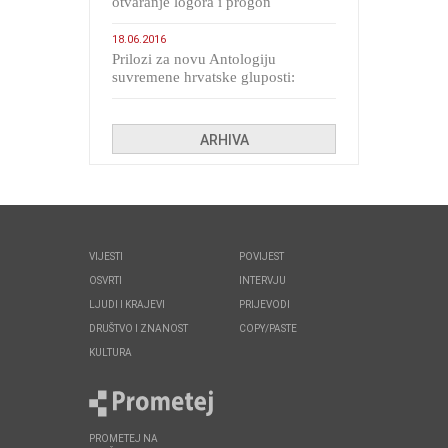
otvaranje logora i progon
migranata poput bijesnih kerova
18.06.2016
Prilozi za novu Antologiju
suvremene hrvatske gluposti:
Kolinda i ekipa o navijačkim
huliganima
ARHIVA
VIJESTI
POVIJEST
OSVRTI
INTERVJU
LJUDI I KRAJEVI
PRIJEVODI
DRUŠTVO I ZNANOST
COPY/PASTE
KULTURA
PROMETEJ NA