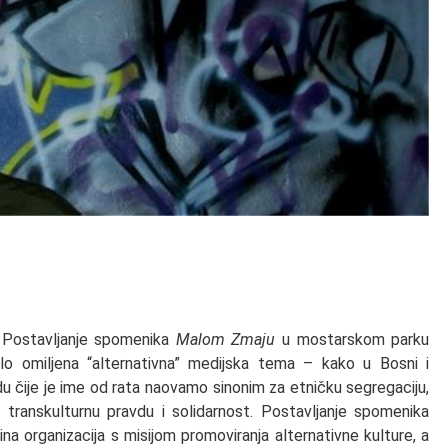
 Postavljanje spomenika
Malom Zmaju
u mostarskom parku
lo omiljena “alternativna” medijska tema – kako u Bosni i
du čije je ime od rata naovamo sinonim za etničku segregaciju,
i transkulturnu pravdu i solidarnost. Postavljanje spomenika
dina organizacija s misijom promoviranja alternativne kulture, a