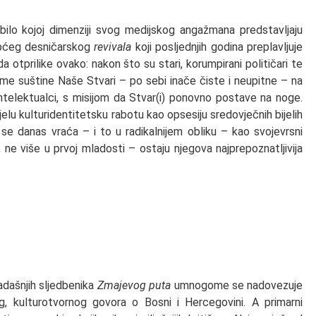
ilo kojoj dimenziji svog medijskog angažmana predstavljaju
 općeg desničarskog
revivala
koji posljednjih godina preplavljuje
a otprilike ovako: nakon što su stari, korumpirani političari te
same suštine Naše Stvari – po sebi inače čiste i neupitne – na
intelektualci, s misijom da Stvar(i) ponovno postave na noge.
ijelu kulturidentitetsku rabotu kao opsesiju sredovječnih bijelih
se danas vraća – i to u radikalnijem obliku – kao svojevrsni
, ne više u prvoj mladosti – ostaju njegova najprepoznatljivija
dašnjih sljedbenika
Zmajevog puta
umnogome se nadovezuje
og, kulturotvornog govora o Bosni i Hercegovini. A primarni