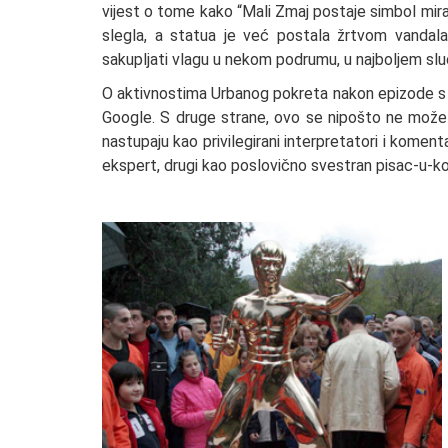
vijest o tome kako “Mali Zmaj postaje simbol mira
slegla, a statua je već postala žrtvom vandal
sakupljati vlagu u nekom podrumu, u najboljem slu
O aktivnostima Urbanog pokreta nakon epizode s 
Google. S druge strane, ovo se nipošto ne može re
nastupaju kao privilegirani interpretatori i komen
ekspert, drugi kao poslovično svestran pisac-u-ko