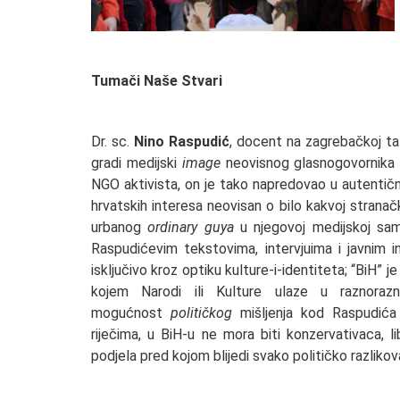
Tumači Naše Stvari
Dr. sc.
Nino Raspudić
, docent na zagrebačkoj tali
gradi medijski
image
neovisnog glasnogovornika b
NGO aktivista, on je tako napredovao u autenti
hrvatskih interesa neovisan o bilo kakvoj stranačko
urbanog
ordinary guya
u njegovoj medijskoj samo
Raspudićevim tekstovima, intervjuima i javnim
isključivo kroz optiku kulture-i-identiteta; “BiH” 
kojem Narodi ili Kulture ulaze u raznoraz
mogućnost
političkog
mišljenja kod Raspudića 
riječima, u BiH-u ne mora biti konzervativaca, lib
podjela pred kojom blijedi svako političko razlikov