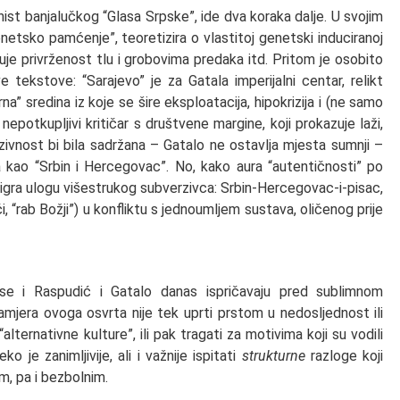
mnist banjalučkog “Glasa Srpske”, ide dva koraka dalje. U svojim
netsko pamćenje”, teoretizira o vlastitoj genetski induciranoj
ljuje privrženost tlu i grobovima predaka itd. Pritom je osobito
e tekstove: “Sarajevo” je za Gatala imperijalni centar, relikt
a” sredina iz koje se šire eksploatacija, hipokrizija i (ne samo
nepotkupljivi kritičar s društvene margine, koji prokazuje laži,
ivnost bi bila sadržana – Gatalo ne ostavlja mjesta sumnji –
va kao “Srbin i Hercegovac”. No, kako aura “autentičnosti” po
lo igra ulogu višestrukog subverzivca: Srbin-Hercegovac-i-pisac,
 “rab Božji”) u konfliktu s jednoumljem sustava, oličenog prije
e i Raspudić i Gatalo danas ispričavaju pred sublimnom
amjera ovoga osvrta nije tek uprti prstom u nedosljednost ili
ternativne kulture”, ili pak tragati za motivima koji su vodili
o je zanimljivije, ali i važnije ispitati
strukturne
razloge koji
m, pa i bezbolnim.