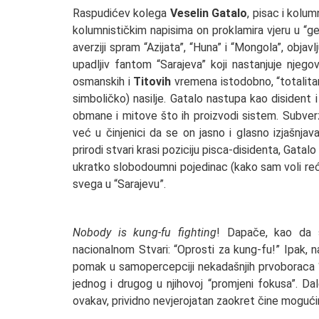
Raspudićev kolega
Veselin Gatalo
, pisac i kolu
kolumnističkim napisima on proklamira vjeru u “ge
averziji spram “Azijata”, “Huna” i “Mongola”, objav
upadljiv fantom “Sarajeva” koji nastanjuje njegov
osmanskih i
Titovih
vremena istodobno, “totalitarn
simboličko) nasilje. Gatalo nastupa kao disident i 
obmane i mitove što ih proizvodi sistem. Subverz
već u činjenici da se on jasno i glasno izjašnja
prirodi stvari krasi poziciju pisca-disidenta, Gata
ukratko slobodoumni pojedinac (kako sam voli reći,
svega u “Sarajevu”.
Nobody is kung-fu fighting
! Dapače, kao da s
nacionalnom Stvari: “Oprosti za kung-fu!” Ipak, n
pomak u samopercepciji nekadašnjih prvoboraca “al
jednog i drugog u njihovoj “promjeni fokusa”. Dalek
ovakav, prividno nevjerojatan zaokret čine mogući