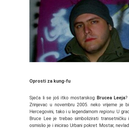
Oprosti za kung-fu
Sjeća li se još itko mostarskog
Brucea Leeja
?
Zrinjevac u novembru 2005. neko vrijeme je bi
Hercegovini, tako i u legendarnom
regionu
. U gra
Bruce Lee je trebao simbolizirati transetničku 
osmislio je i inicirao Urbani pokret Mostar, nevla