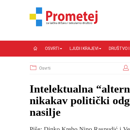
OSVRTI
LJUDI I KRAJEVI
DRUŠTVO 
Osvrti
Intelektualna “altern
nikakav politički odg
nasilje
Piše: Dinko Kreho Nino Raspudić i Ves