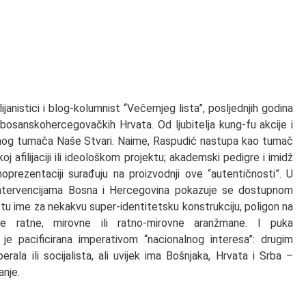
janistici i blog-kolumnist “Večernjeg lista”, posljednjih godina
osanskohercegovačkih Hrvata. Od ljubitelja kung-fu akcije i
čnog tumača Naše Stvari. Naime, Raspudić nastupa kao tumač
j afilijaciji ili ideološkom projektu; akademski pedigre i imidž
prezentaciji surađuju na proizvodnji ove “autentičnosti”. U
 intervencijama Bosna i Hercegovina pokazuje se dostupnom
je tu ime za nekakvu super-identitetsku konstrukciju, poligon na
ne ratne, mirovne ili ratno-mirovne aranžmane. I puka
je pacificirana imperativom “nacionalnog interesa”: drugim
erala ili socijalista, ali uvijek ima Bošnjaka, Hrvata i Srba –
anje.