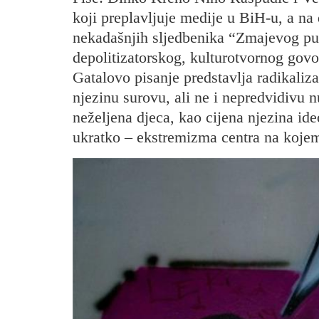
koji preplavljuje medije u BiH-u, a na
nekadašnjih sljedbenika “Zmajevog put
depolitizatorskog, kulturotvornog gov
Gatalovo pisanje predstavlja radikalizac
njezinu surovu, ali ne i nepredvidivu 
neželjena djeca, kao cijena njezina ide
ukratko – ekstremizma centra na kojem 