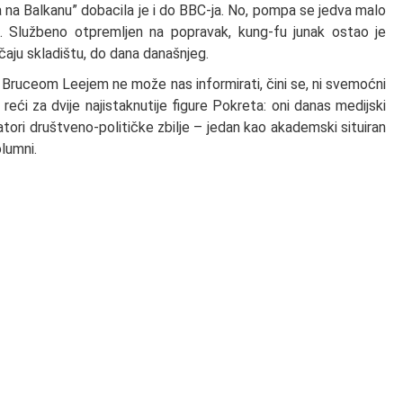
 na Balkanu” dobacila je i do BBC-ja. No, pompa se jedva malo
a. Službeno otpremljen na popravak, kung-fu junak ostao je
čaju skladištu, do dana današnjeg.
Bruceom Leejem ne može nas informirati, čini se, ni svemoćni
ći za dvije najistaknutije figure Pokreta: oni danas medijski
tatori društveno-političke zbilje – jedan kao akademski situiran
lumni.