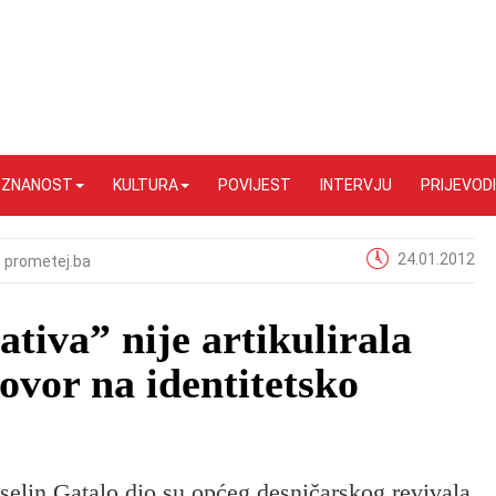
I ZNANOST
KULTURA
POVIJEST
INTERVJU
PRIJEVODI
24.01.2012
prometej.ba
ativa” nije artikulirala
ovor na identitetsko
elin Gatalo dio su općeg desničarskog revivala