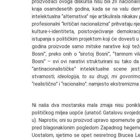
proizvođači ovoga diskursa nisu bili
zli nacionalis
kraja osamdesetih godina, kada se na valu demo
intelektualna “alternativa” nije artikulirala nikakav
profesionalni “kritičari nacionalizma” prihvataju nj
kulture-i-identiteta, poistovjećivanje demokr
istupanja s političkim projektom koji će dovesti u
godina proizvode samo mitske narative koji teže o
Bosni”, preko onih o “sirotoj Bosni”, “tamnom vila
Bosni” – svi ovi narativi strukturirani su tako da
“antinacionalističke” intelektualne scene jes
stvarnosti;
ideologija, to su drugi, mi govori
“realistično” i “racionalno”: namjesto ekstremizma 
Ni naša dva mostarska mala zmaja nisu ponikli 
političkog miljea uopće (unatoč Gatalovu svoj
u). Naprotiv, oni su proizvod upravo spomenute g
pred blagonaklonim pogledom Zapadnog hegemona p
Uostalom, sjetimo se opet nesretnog Brucea Lee