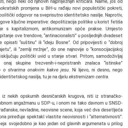
ti
, nego neki od njihovih najprilježnijih kritičara. Naime, još od
kratskih promjena u BiH-u rađaju novi populistički pokreti,
politički
odgovor na sveprisutno identitetsko nasilje. Naprotiv,
egove ključne imperative: depolitizacija politike u korist fetiša
acije s kapitalizmom, antikomunizam opće prakse. Umjesto
 pitanje ove trendove, “antinacionalisti” u posljednjih dvadeset
pisati “suštinu” ili “ideju Bosne”. Od pripovijesti o “dobroj
jetu”, ili “zemlji mržnje”, do one najnovije o “konsocijacijskoj
 isključuju
politički
uvid u stanje stvari. Pritom, samodoživljaj
t onaj skupine trezvenih-i-nepristranih znalaca “istinske”
mo o stvarima onakvim kakve jesu
. Ni lijevo, ni desno, nego
identitetskog nasilja, tu je na djelu
ekstremizam centra
.
iz nekih opskurnih desničarskih krugova, niti iz stranačko-
edobnom angažmanu u SDP-u, i onom ne tako davnom u SNSD-
rađanske, nevladine, neovisne scene, koja već dva desetljeća
riređuje spektakl vlastite neovisnosti i “alternativnosti”.
ja: svojedobno je kao jedan od glavnih argumenata u prilog