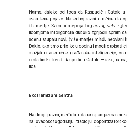
Naime, daleko od toga da Raspudić i Gatalo u b
usamljene pojave. Na jednoj razini, oni čine dio
bh. medije. Samopercepcija tog
novog vala
izgled
licemjerna inteligencija duboko zgriješili spram 
scenu stupaju novi, (više-manje) mladi, neovisni 
Dakle, ako smo prije koju godinu i mogli otpisati c
mužjaka i anemične građanske inteligencije, ona 
omladinski trend. Raspudić i Gatalo – iako, istina
lica.
Ekstremizam centra
Na drugoj razini, međutim, današnji angažman neka
na dvadesetogodišnju tradiciju depolitizatorsk