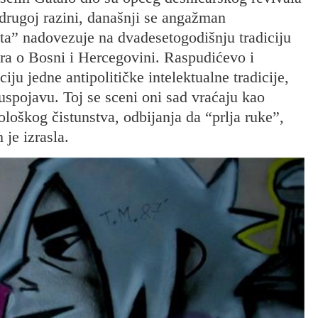
 drugoj razini, današnji se angažman
a” nadovezuje na dvadesetogodišnju tradiciju
ora o Bosni i Hercegovini. Raspudićevo i
iju jedne antipolitičke intelektualne tradicije,
nuspojavu. Toj se sceni oni sad vraćaju kao
ološkog čistunstva, odbijanja da “prlja ruke”,
je izrasla.