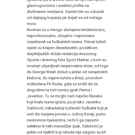
glasnogovornici i urednici profila na
društvenim mrežama. Samim tim su odustali
od daljnjeg kopanja jer živjeti se od nečega
mora.
Novinari su u mnogo slučajeva tendenciozno,
neprofesionalno, obojeno i nepismeno
izvještavali sa fudbalskih terena. Primat lažnih
vijesti su krajem devedesetih i početkom
dvijehiljaditih držale redakcije Avazovog
Sporta i dnevnog lista Sport Marker, u kom su
novinari objavljivali nevjerovatne stvari, od toga
da George Weah dolazi u jedan od sarajevskih
klubova, do najave turnira u Brezi, povodom
rođendana FK Rudar, gdje su tvrdili da će
dogodine na tom turniru igrati Parma i
Juventus. Tu se moglo naći najviše članaka
koji hvale razne igrače, pa je tako Jasenko
Sabitović, nekadašnji tuzlanski fudbaler koji je
veći dio karijere proveo u Južnoj Koreji, punio
naslovnice mjesecima, ne bi li ga zapazio
selektor ili neki menadžer. Ipak, Sabitović je
jedan od rijetkih koji nikada nije zaigrao za bh.