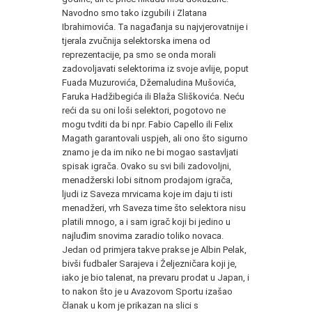
Navodno smo tako izgubili i Zlatana
Ibrahimovića. Ta nagađanja su najvjerovatnije i
tjerala zvučnija selektorska imena od
reprezentacije, pa smo se onda morali
zadovoljavati selektorima iz svoje avlije, poput
Fuada Muzurovića, Džemaludina Mušovića,
Faruka Hadžibegića ili Blaža Sliškovića. Neću
reći da su oni loši selektori, pogotovo ne
mogu tvditi da bi npr. Fabio Capello ili Felix
Magath garantovali uspjeh, ali ono što sigurno
znamo je da im niko ne bi mogao sastavljati
spisak igrača. Ovako su svi bili zadovoljni,
menadžerski lobi sitnom prodajom igrača,
ljudi iz Saveza mrvicama koje im daju ti isti
menadžeri, vrh Saveza time što selektora nisu
platili mnogo, a i sam igrač koji bi jedino u
najluđim snovima zaradio toliko novaca.
Jedan od primjera takve prakse je Albin Pelak,
bivši fudbaler Sarajeva i Željezničara koji je,
iako je bio talenat, na prevaru prodat u Japan, i
to nakon što je u Avazovom Sportu izašao
članak u kom je prikazan na slici s