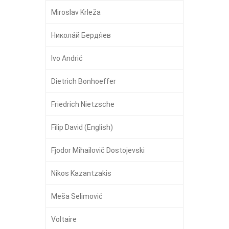
Miroslav Krleža
Никола́й Бердя́ев
Ivo Andrić
Dietrich Bonhoeffer
Friedrich Nietzsche
Filip David (English)
Fjodor Mihailovič Dostojevski
Nikos Kazantzakis
Meša Selimović
Voltaire