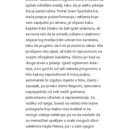
upitali određeni mediji, tako da je veliko pitanje
šta je zaista istina. Portal zvani Sportske.ba,
inače prepun poluinformacija i reklama koje
vam zapljušte po ekranu, je objavio kako
kapiten Edin Džeko ne želi igrati utakmicu, ali
se mora reći da je između odluke o utakmici i
objave tog medija Edin ustvari bio na terenu,
tako da je upitno da li im je zaista to rekao. Klix
je objavio istu vijest, ali Edin to nije ponovio na
svojim oficijelnim kanalima. Slično je i kad su
druge stvari u pitanju. Igrači uglavnom šute i
trpe, a ko god bi od njih nekada progovorio o
bilo kakvoj nepravilnosti ili lošoj praksi,
automatski bi izgubio mjesto u timu, često i
zauvijek, pa je tako Asmir Begović, vjerovatno
najuspješniji od svih naših golmana,
jednostavno izbačen iz reprezentacije. Za
razliku od njega, Savez na radaru ima razne
poluigrače koji realno nisu kvalitet ni za
mnogo slabije selekcije, pa se da naslutiti da
su menadžeri upetljani u svaki mogući izbor
selektora Ivayla Peteva, pa i u sam njegov