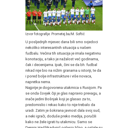
Izvor fotografije: Prometej.ba/M. Softić
U posljednjih mjesec dana bili smo svjedoci
nekoliko interesantnih situacija u našem
fudbalu. Većina tih situacija je imala negativnu
konotaciju, a tako je nažalost već godinama,
čak i decenijama. Ipak, čini se da bh. fudbal
nikad nije bio na nižim granama u istoriji, te da
i pored bolje infrastrukture i više novaca,
napretka nema.
Najprije je dogovorena utakmica s Rusijom. Pa
se onda čovjek čiji je glas napravio prevagu, a
inače jedini Bošnjak koji je glasao za to,
predomislio i rekao kako to nije trebalo da
uradi. Zatim je šokirana javnost dala svoj sud,
a neki igrači, doduše preko medija, poručili
kako ne žele igrati tu utakmicu. Samo se
Dennis Hadžikadunić oglasio lično, a ostale su