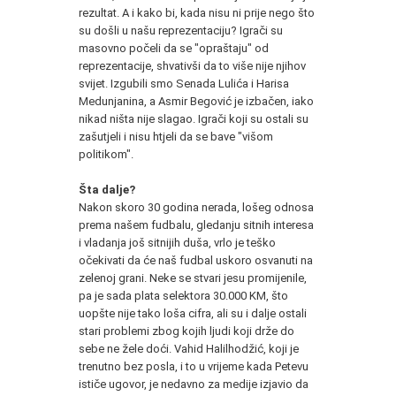
rezultat. A i kako bi, kada nisu ni prije nego što
su došli u našu reprezentaciju? Igrači su
masovno počeli da se "opraštaju" od
reprezentacije, shvativši da to više nije njihov
svijet. Izgubili smo Senada Lulića i Harisa
Medunjanina, a Asmir Begović je izbačen, iako
nikad ništa nije slagao. Igrači koji su ostali su
zašutjeli i nisu htjeli da se bave "višom
politikom".
Šta dalje?
Nakon skoro 30 godina nerada, lošeg odnosa
prema našem fudbalu, gledanju sitnih interesa
i vladanja još sitnijih duša, vrlo je teško
očekivati da će naš fudbal uskoro osvanuti na
zelenoj grani. Neke se stvari jesu promijenile,
pa je sada plata selektora 30.000 KM, što
uopšte nije tako loša cifra, ali su i dalje ostali
stari problemi zbog kojih ljudi koji drže do
sebe ne žele doći. Vahid Halilhodžić, koji je
trenutno bez posla, i to u vrijeme kada Petevu
ističe ugovor, je nedavno za medije izjavio da