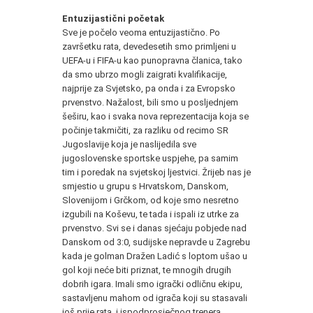
Entuzijastični početak
Sve je počelo veoma entuzijastično. Po
završetku rata, devedesetih smo primljeni u
UEFA-u i FIFA-u kao punopravna članica, tako
da smo ubrzo mogli zaigrati kvalifikacije,
najprije za Svjetsko, pa onda i za Evropsko
prvenstvo. Nažalost, bili smo u posljednjem
šeširu, kao i svaka nova reprezentacija koja se
počinje takmičiti, za razliku od recimo SR
Jugoslavije koja je naslijedila sve
jugoslovenske sportske uspjehe, pa samim
tim i poredak na svjetskoj ljestvici. Žrijeb nas je
smjestio u grupu s Hrvatskom, Danskom,
Slovenijom i Grčkom, od koje smo nesretno
izgubili na Koševu, te tada i ispali iz utrke za
prvenstvo. Svi se i danas sjećaju pobjede nad
Danskom od 3:0, sudijske nepravde u Zagrebu
kada je golman Dražen Ladić s loptom ušao u
gol koji neće biti priznat, te mnogih drugih
dobrih igara. Imali smo igrački odličnu ekipu,
sastavljenu mahom od igrača koji su stasavali
još prije rata, i ispodprosječnog trenera.