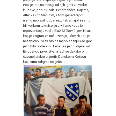
Poslije rata su mnogi od njih igrali za velike
klubove, poput Reala, Fenerbahčea, Bajerna,
Atletika i dr. Međutim, s tom generacijom
nismo napravili dobar rezultat, a najbliže smo
bili velikom takmičenju u vrijeme kada je
reprezentaciju vodio Blaž Slišković, prvi Hrvat
koji je zaigrao za našu zemlju, i čovjek koji je
nesebično uvijek bio na raspolaganju kad god
je to bilo potrebno. Tada nas je gol dijelio od
Evropskog prvenstva, a radi se dakako o
čuvenoj utakmici protiv Danske na Koševu
koju smo odigrali neriješeno.