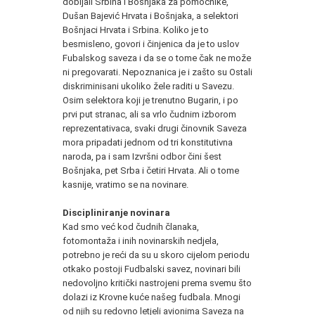
dobijali Srbina i Bošnjaka za pomoćnike,
Dušan Bajević Hrvata i Bošnjaka, a selektori
Bošnjaci Hrvata i Srbina. Koliko je to
besmisleno, govori i činjenica da je to uslov
Fubalskog saveza i da se o tome čak ne može
ni pregovarati. Nepoznanica je i zašto su Ostali
diskriminisani ukoliko žele raditi u Savezu.
Osim selektora koji je trenutno Bugarin, i po
prvi put stranac, ali sa vrlo čudnim izborom
reprezentativaca, svaki drugi činovnik Saveza
mora pripadati jednom od tri konstitutivna
naroda, pa i sam Izvršni odbor čini šest
Bošnjaka, pet Srba i četiri Hrvata. Ali o tome
kasnije, vratimo se na novinare.
Discipliniranje novinara
Kad smo već kod čudnih članaka,
fotomontaža i inih novinarskih nedjela,
potrebno je reći da su u skoro cijelom periodu
otkako postoji Fudbalski savez, novinari bili
nedovoljno kritički nastrojeni prema svemu što
dolazi iz Krovne kuće našeg fudbala. Mnogi
od njih su redovno letjeli avionima Saveza na