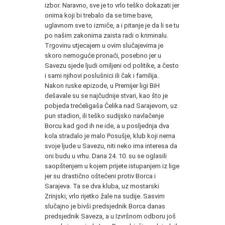
izbor. Naravno, sve je to vrlo teško dokazati jer
onima koji bi trebalo da se time bave,
uglavnom sve to izmiče, a i pitanje je da li se tu
po našim zakonima zaista radi o kriminalu.
Trgovinu utjecajem u ovim slučajevima je
skoro nemoguće pronaći, posebno jer u
Savezu sjede ljudi omiljeni od politike, a često
i sami njihovi poslušnici ili čak i familija.
Nakon ruske epizode, u Premijer ligi BiH
dešavale su se najčudnije stvari, kao što je
pobjeda trećeligaša Čelika nad Sarajevom, uz
pun stadion, ili teško sudijsko navlačenje
Borcu kad god ih ne ide, a u posljednja dva
kola stradalo je malo Posušje, klub koji nema
svoje ljude u Savezu, niti neko ima interesa da
oni budu u vrhu. Dana 24. 10. su se oglasili
saopštenjem u kojem prijete istupanjem iz lige
jer su drastično oštećeni protiv Borca i
Sarajeva. Ta se dva kluba, uz mostarski
Zrinjski, vrlo rijetko žale na sudije. Sasvim
slučajno je bivši predsjednik Borca danas
predsjednik Saveza, a u Izvršnom odboru još