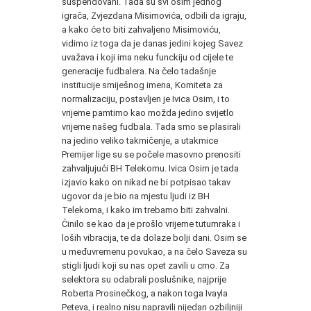
suspendovani. Tada su svi osim jednog
igrača, Zvjezdana Misimovića, odbili da igraju,
a kako će to biti zahvaljeno Misimoviću,
vidimo iz toga da je danas jedini kojeg Savez
uvažava i koji ima neku funckiju od cijele te
generacije fudbalera. Na čelo tadašnje
institucije smiješnog imena, Komiteta za
normalizaciju, postavljen je Ivica Osim, i to
vrijeme pamtimo kao možda jedino svijetlo
vrijeme našeg fudbala. Tada smo se plasirali
na jedino veliko takmičenje, a utakmice
Premijer lige su se počele masovno prenositi
zahvaljujući BH Telekomu. Ivica Osim je tada
izjavio kako on nikad ne bi potpisao takav
ugovor da je bio na mjestu ljudi iz BH
Telekoma, i kako im trebamo biti zahvalni.
Činilo se kao da je prošlo vrijeme tutumraka i
loših vibracija, te da dolaze bolji dani. Osim se
u međuvremenu povukao, a na čelo Saveza su
stigli ljudi koji su nas opet zavili u crno. Za
selektora su odabrali poslušnike, najprije
Roberta Prosinečkog, a nakon toga Ivayla
Peteva, i realno nisu napravili nijedan ozbiljniji