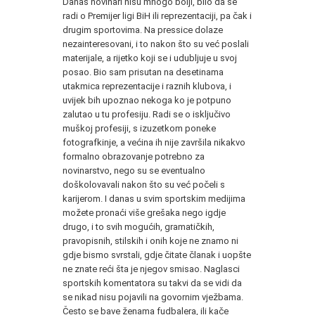
Danas novinari nisu mnogo bolji, bilo da se
radi o Premijer ligi BiH ili reprezentaciji, pa čak i
drugim sportovima. Na pressice dolaze
nezainteresovani, i to nakon što su već poslali
materijale, a rijetko koji se i udubljuje u svoj
posao. Bio sam prisutan na desetinama
utakmica reprezentacije i raznih klubova, i
uvijek bih upoznao nekoga ko je potpuno
zalutao u tu profesiju. Radi se o isključivo
muškoj profesiji, s izuzetkom poneke
fotografkinje, a većina ih nije završila nikakvo
formalno obrazovanje potrebno za
novinarstvo, nego su se eventualno
doškolovavali nakon što su već počeli s
karijerom. I danas u svim sportskim medijima
možete pronaći više grešaka nego igdje
drugo, i to svih mogućih, gramatičkih,
pravopisnih, stilskih i onih koje ne znamo ni
gdje bismo svrstali, gdje čitate članak i uopšte
ne znate reći šta je njegov smisao. Naglasci
sportskih komentatora su takvi da se vidi da
se nikad nisu pojavili na govornim vježbama.
Često se bave ženama fudbalera, ili kače