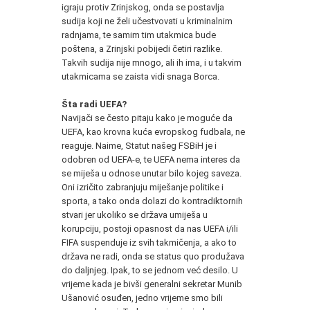
igraju protiv Zrinjskog, onda se postavlja
sudija koji ne želi učestvovati u kriminalnim
radnjama, te samim tim utakmica bude
poštena, a Zrinjski pobijedi četiri razlike.
Takvih sudija nije mnogo, ali ih ima, i u takvim
utakmicama se zaista vidi snaga Borca.
Šta radi UEFA?
Navijači se često pitaju kako je moguće da
UEFA, kao krovna kuća evropskog fudbala, ne
reaguje. Naime, Statut našeg FSBiH je i
odobren od UEFA-e, te UEFA nema interes da
se miješa u odnose unutar bilo kojeg saveza.
Oni izričito zabranjuju miješanje politike i
sporta, a tako onda dolazi do kontradiktornih
stvari jer ukoliko se država umiješa u
korupciju, postoji opasnost da nas UEFA i/ili
FIFA suspenduje iz svih takmičenja, a ako to
država ne radi, onda se status quo produžava
do daljnjeg. Ipak, to se jednom već desilo. U
vrijeme kada je bivši generalni sekretar Munib
Ušanović osuđen, jedno vrijeme smo bili