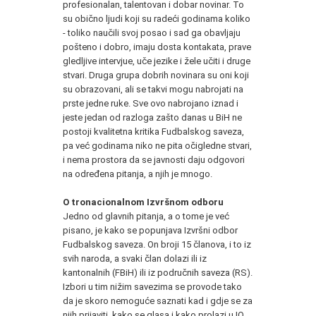
profesionalan, talentovan i dobar novinar. To
su obično ljudi koji su radeći godinama koliko
- toliko naučili svoj posao i sad ga obavljaju
pošteno i dobro, imaju dosta kontakata, prave
gledljive intervjue, uče jezike i žele učiti i druge
stvari. Druga grupa dobrih novinara su oni koji
su obrazovani, ali se takvi mogu nabrojati na
prste jedne ruke. Sve ovo nabrojano iznad i
jeste jedan od razloga zašto danas u BiH ne
postoji kvalitetna kritika Fudbalskog saveza,
pa već godinama niko ne pita očigledne stvari,
i nema prostora da se javnosti daju odgovori
na određena pitanja, a njih je mnogo.
O tronacionalnom Izvršnom odboru
Jedno od glavnih pitanja, a o tome je već
pisano, je kako se popunjava Izvršni odbor
Fudbalskog saveza. On broji 15 članova, i to iz
svih naroda, a svaki član dolazi ili iz
kantonalnih (FBiH) ili iz područnih saveza (RS).
Izbori u tim nižim savezima se provode tako
da je skoro nemoguće saznati kad i gdje se za
njih prijaviti, kako se glasa i kako prolazi u IO,