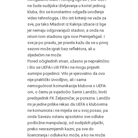
ne čude sudijska iživljavanja u korist jednog
kluba, što se konstantno odgađa uvođenje
video tehnologije, i što isti kriteriji ne važe za
sve, pa tako Mladost iz Kaknja izbace iz lige
jer nemaju odgovarajući stadion, a onda na
istom tom stadionu igra novi Premijerligaš. I
sve je po pravilu, jer pravila kažu da se u prvoj
sezoni može igrati bez reflektora, ali u
sljedećim ne može.
Pored očiglednih stvari, užasno je nepraktično
i što se UEFA-i i/ili FIFA-i ne mogu prijaviti
sumnjivi pojedinci. Vrlo je vjerovatno da ovo
nije praktički izvodljivo, ali i sama
nemogućnost komunikacije klubova s UEFA-
om, o čemu je svjedočio Samir Landžo, bivši
predsjednik FK Željezničar, je porazna. Landžo
mi je jedne prilike rekao da UEFA s klubovima
ne komunicira i ne miješa se u svoj posao, pa
onda Savezu ostanu apsolutno sve odluke
podložne manipulaciji, od sudijskih pljački,
preko nesrazmjernih kazni, pa sve do
licenciranja i odluke ko može, a ko ne može