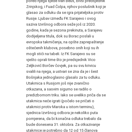
pored njega sjede Ivan Beus, bivši predsjednik
Zrinjskog, i Fuad Čolpa, njihov poslušnik koji je
glasao za odluku da se igra prijateljska protiv
Rusije. Ljubav između FK Sarajevo i ovog
saziva Izvršnog odbora seže još iz 2020.
godine, kada je sezona prekinuta, a Sarajevu
dodijeljena titula, dok su Borac poslali u
evropska takmičenja, na opšte zaprepaštenje
oštećenih klubova, posebno onih koji su ih
mogli stići na tabeli. Iz FK Sarajevo su se
vješto oprali time što je predsjednik Vico
Zeljković Borčev čovjek, pa su svu krivicu
svalili na njega, a ustvari se zna da je i šest
Bošnjaka jednoglasno glasalo za tu odluku.
Utakmica s Rusijom još nije zvanično
otkazana, a sasvim sigurno se radilo o
predizbornom triku. Iako se uveliko priča da se
utakmica neće igrati (počelo se pričati o
utakmici protiv Maroka u istom terminu),
sjednica Izvršnog odbora je nekoliko puta
pomjerena, da bi konačna odluka trebalo da
bude donesena 31. oktobra. Za otkazivanje
utakmice je potrebno da 12 od 15 članova