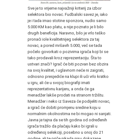
Sve je to vrijeme najvažniji kriterij za izbor
selektora bio novac. Fudbalski savez je, iako
je i tada imao stotine sponzora, nudio samo
5.000 KM kao platu, a nije poznato je li bilo
drugih beneficija. Naravno, bilo je vrlo teško
pronaći iole kvalitetnijeg selektora za taj
novac, a pored mršavih 5.000, već se tada
počelo govorkati o pozivima igrača koji bi se
tako prodavali kroz reprezentaciju. Šta to
ustvari znači? Igrač će biti pozvan bez obzira
na svoj kvalitet, i uglavnom neće ni zaigrati,
odnosno presjediće na klupi ili ući vrlo kratko
u igru, ali će u svojoj biografiji imati
reprezentativnu karijeru, a onda će ga
menadžer lakše prodati na stranom tržištu.
Menadžer i neko iz Saveza će podijeliti novac,
a igrač će dobiti promjenu sredine koju u
normalnim okolnostima ne bi mogao ni sanjati.
Javna je tajna da se tih godina od određenih
igrača tražilo da plaćaju kako bi igrali u
određenoj selekciji, posebno u onoj do 21
godine, ali te priče nikada nisu dokazane.