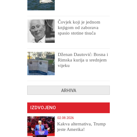
Čovjek koji je jednom
knjigom od zaborava
spasio stotine tisuća
drugih, prokletih i
uništenih
Dženan Dautović: Bosna i
Rimska kurija u srednjem
vijeku
ARHIVA
IZDVOJENO
02.08.2026
Kakva alternativa, Trump
jeste Amerika!