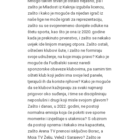
Mnogo takvih stvari je ostalo nejasno, pa i
zašto je Mladost iz Kaknja izgubila licencu,
zašto i kako je moguće da nijedan igrač iz
naše lige ne može igrati za reprezentaciju,
zašto su se svojevremeno donijele odluke na
štetu sporta, kao što je ona iz 2020. godine
kada je prekinuto prvenstvo, i zašto se nekako
uvijek ide linijom manjeg otpora. Zašto ostali,
oštećeni klubovi šute, i zašto ne formiraju
svoje udruženje, na koje imaju pravo? Kako je
moguće da Fudbalski savez naredi
sponzorske obaveze klubovima, pa samim tim
ošteti klub koji jedini ima svoje led panele,
tjerajući ih da koriste njihove? Kako je moguće
da se klubovi kažnjavaju za svaki najmanji
prigovor oko suđenja, i time se discipliniraju
neposlušni i drugi koji misle svojom glavom?
Zašto i danas, u 2022. godini, ne postoji
normalna emisija koja će pokriti sve sporne
momente i izvještaje s utakmica? S obzirom
da postoji oprema i itekako ima kapaciteta,
zašto Arena TV prenosi isključivo Borac, a
Moja TV Želju, Velež i Sarajevo? Zašto je