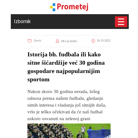
Izbornik
Osvrti
26.10.2022
Mirza Softić
Istorija bh. fudbala ili kako
sitne šićardžije već 30 godina
gospodare najpopularnijim
sportom
Nakon skoro 30 godina nerada, lošeg
odnosa prema našem fudbalu, gledanju
sitnih interesa i vladanja još sitnijih duša,
vrlo je teško očekivati da će naš fudbal
uskoro osvanuti na zelenoj grani