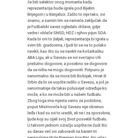
će biti selektor onog momenta kada
reprezentacija bude igrala pod Bijelim
Brijegom i u Banjaluci. Zašto to nije tako, svi
znamo, a samim tim se nameće zaključak da
je Fudbalski savez ogledalo države, gdje
vedre i oblače SNSD, HDZ i njihov pijun SDA.
Kada bi oni to željeli, reprezentacija bi igrala u
svim bh. gradovima, i ljudi bi se na to polako
navikli, kao što su se navikli na košarkašku
ABA Ligu, ali u Savezu se svi sve tajno i/ili
prešutno dogovore, a posebno se dogovore
da se ništa ne mogu dogovoriti. Potpuno je
nenormalno da se mora biti Bošnjak, Hrvat ili
Srbin da bi se uopšte radilo u Savezu, a još je
nenormalnije da takav polusvijet određuje ko
može, a ko ne može biti u našem fudbalu.
Zbog toga ima mjesta samo za podobne,
poput Misimovića koji Savezu nije okrenuo
leđa i kad su svi to uradili, ali ne i za sposobne,
ljude koji su cijeli svoj život posvetili fudbalu.
U takvom jednom ozračju uopšte ne čudi što
su danas već svi zaboravili na barem tri
neregularne titule Premijeg lige BiH, što više i