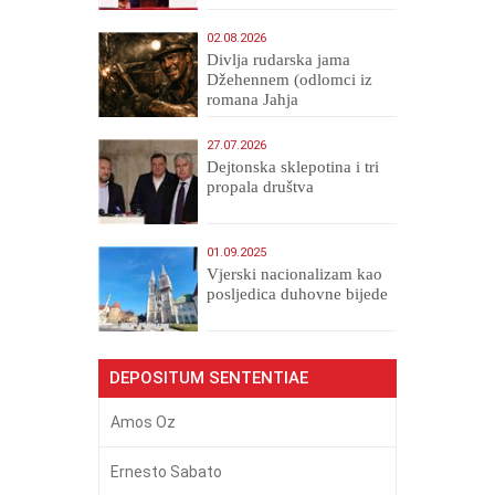
02.08.2026
Divlja rudarska jama
Džehennem (odlomci iz
romana Jahja
Veličanstveni)
27.07.2026
Dejtonska sklepotina i tri
propala društva
01.09.2025
​Vjerski nacionalizam kao
posljedica duhovne bijede
DEPOSITUM SENTENTIAE
Amos Oz
Ernesto Sabato