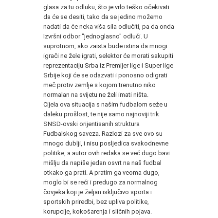
glasa za tu odluku, što je vrlo teško očekivati
da će se desiti, tako da se jedino možemo
nadati da će neka viša sila odlučiti, pa da onda
Izvršni odbor "jednoglasno" odluči. U
suprotnom, ako zaista bude istina da mnogi
igrači ne žele igrati, selektor će morati sakupiti
reprezentaciju Srba iz Premijer lige i Super lige
Srbije koji će se odazvati i ponosno odigrati
meč protiv zemlje s kojom trenutno niko
normalan na svijetu ne želi imati ništa.
Cijela ova situacija s našim fudbalom seže u
daleku prošlost, te nije samo najnoviji trik
SNSD-ovski orijentisanih struktura
Fudbalskog saveza. Razlozi za sve ovo su
mnogo dublji, i nisu posljedica svakodnevne
politike, a autor ovih redaka se već dugo bavi
mišlju da napiše jedan osvrt na naš fudbal
otkako ga prati. A pratim ga veoma dugo,
moglo bi se reći i predugo za normalnog
čovjeka koji je željan isključivo sporta i
sportskih priredbi, bez upliva politike,
korupcije, kokošarenja i sličnih pojava.