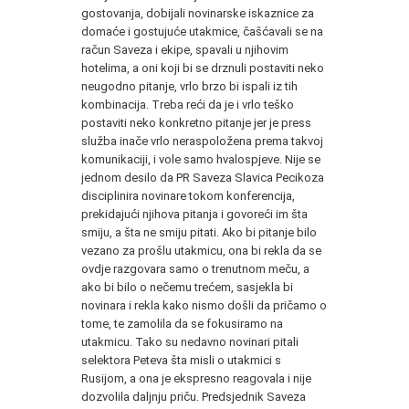
gostovanja, dobijali novinarske iskaznice za
domaće i gostujuće utakmice, čašćavali se na
račun Saveza i ekipe, spavali u njihovim
hotelima, a oni koji bi se drznuli postaviti neko
neugodno pitanje, vrlo brzo bi ispali iz tih
kombinacija. Treba reći da je i vrlo teško
postaviti neko konkretno pitanje jer je press
služba inače vrlo neraspoložena prema takvoj
komunikaciji, i vole samo hvalospjeve. Nije se
jednom desilo da PR Saveza Slavica Pecikoza
disciplinira novinare tokom konferencija,
prekidajući njihova pitanja i govoreći im šta
smiju, a šta ne smiju pitati. Ako bi pitanje bilo
vezano za prošlu utakmicu, ona bi rekla da se
ovdje razgovara samo o trenutnom meču, a
ako bi bilo o nečemu trećem, sasjekla bi
novinara i rekla kako nismo došli da pričamo o
tome, te zamolila da se fokusiramo na
utakmicu. Tako su nedavno novinari pitali
selektora Peteva šta misli o utakmici s
Rusijom, a ona je ekspresno reagovala i nije
dozvolila daljnju priču. Predsjednik Saveza