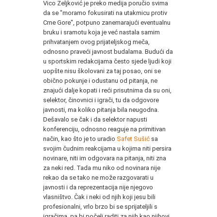
Vico Zeljković je preko medija poručio svima
da se "moramo fokusirati na utakmicu protiv
Crne Gore", potpuno zanemarajući eventualnu
bruku i sramotu koja je već nastala samim
prihvatanjem ovog prijateljskog meča,
odnosno praveći javnost budalama. Budući da
u sportskim redakcijama često sjede ljudi koji
uopšte nisu školovani za taj posao, oni se
obično pokunje i odustanu od pitanja, ne
znajući dalje kopati i reći prisutnima da su oni,
selektor, činovnici i igrači, tu da odgovore
javnosti, ma koliko pitanja bila neugodna.
Dešavalo se čak i da selektor napusti
konferenciju, odnosno reaguje na primitivan
način, kao što je to uradio
Safet Sušić
sa
svojim čudnim reakcijama u kojima niti persira
novinare, niti im odgovara na pitanja, niti zna
za neki red. Tada mu niko od novinara nije
rekao da se tako ne može razgovarati u
javnosti i da reprezentacija nije njegovo
vlasništvo. Čak i neki od njih koji jesu bili
profesionalni, vrlo brzo bi se sprijateljili s
igračima, pa bi počeli raditi za njih kao njihovi