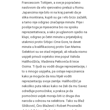
Francescom Tottijem, a sve je popraćeno
naslovom da vrlo vjerovatno prelazi u Romu.
Japancima nije bilo ni na kraj pameti da je
slika montirana, kupili su ga i vrlo brzo zažalili,
a tamo nije odigrao značajnije minute. Prije i
poslije toga je mjesecima bio na spisku
reprezentativaca, a iako je uglavnom sjedio na
klupi, odigrao je četiri minute u prijateljskoj
utakmici protiv Srbije i Crne Gore, te devet
minuta u kvalifikacionoj protiv San Marina.
Selektori su se otad mijenjali, ali nikada nismo
uspjeli privući svjetsko ime poput Vahida
Halilhodžića, Vladimira Petkovića ili Ivice
Osima. Ti ljudi su vodili druge reprezentacije, i
to s mnogo uspjeha, pa ostaje nepoznanica
kako je moguće da nisu htjeli voditi
reprezentaciju svoje zemlje. Halilhodžić je
nekoliko puta rekao kako ne želi da mu Savez
određuje pomoćnike, a praksa je da
pomoćnici uvijek moraju biti iz druga dva
naroda u odnosu na selektora. Tako su Blaž
Slišković, Ćiro Blažević i Robert Prosinečki