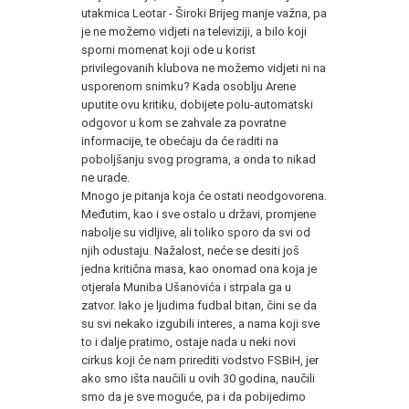
utakmica Leotar - Široki Brijeg manje važna, pa
je ne možemo vidjeti na televiziji, a bilo koji
sporni momenat koji ode u korist
privilegovanih klubova ne možemo vidjeti ni na
usporenom snimku? Kada osoblju Arene
uputite ovu kritiku, dobijete polu-automatski
odgovor u kom se zahvale za povratne
informacije, te obećaju da će raditi na
poboljšanju svog programa, a onda to nikad
ne urade.
Mnogo je pitanja koja će ostati neodgovorena.
Međutim, kao i sve ostalo u državi, promjene
nabolje su vidljive, ali toliko sporo da svi od
njih odustaju. Nažalost, neće se desiti još
jedna kritična masa, kao onomad ona koja je
otjerala Muniba Ušanovića i strpala ga u
zatvor. Iako je ljudima fudbal bitan, čini se da
su svi nekako izgubili interes, a nama koji sve
to i dalje pratimo, ostaje nada u neki novi
cirkus koji će nam prirediti vodstvo FSBiH, jer
ako smo išta naučili u ovih 30 godina, naučili
smo da je sve moguće, pa i da pobijedimo