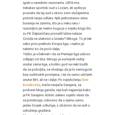
igrati u narednim sezonama. UEFA ima
nekakav sportski sud u Lozani, ali opšte je
poznato da taj sud u skoro svim slučajevima
potvrdi ranije odluke. Njih jednostavno sitna
buranija ne zanima, što je u neku ruku i
razumljivo jer realno koga je u svijetu briga što
su FK Željezničaru pronašli lažne nalaze
Covida na utakmici u Izraelu? Nikoga. To je tek
neko prvo pretkolo Evropa lige, i realno je
nebitno ko će proći dalje.
Teško je očekivati i da se Premijer liga uskoro
odlijepi od dna. Mnogo je sumnjivih radnji
unutar same lige, a koliko god se neki trudili
da se poboljša, ne shvataju da je to nemoguće
bez suštinskih promjena, i da će samo ušićariti
unutar BiH, ali ne i dalje. Po svjedočenju
Dine
Konakovića
, inače navijača Sarajeva, za
podcast Moja garaža, nije baš najjasnije kako
je FK Sarajevo dobilo zeleno svjetlo vlasti da
se privatizuje, odnosno da u njemu samo
jedan čovjek odlučuje, s obzirom da se radi o
udruženju građana.