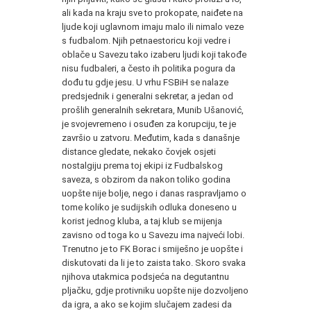
ali kada na kraju sve to prokopate, naiđete na
ljude koji uglavnom imaju malo ili nimalo veze
s fudbalom. Njih petnaestoricu koji vedre i
oblače u Savezu tako izaberu ljudi koji takođe
nisu fudbaleri, a često ih politika pogura da
dođu tu gdje jesu. U vrhu FSBiH se nalaze
predsjednik i generalni sekretar, a jedan od
prošlih generalnih sekretara, Munib Ušanović,
je svojevremeno i osuđen za korupciju, te je
završio u zatvoru. Međutim, kada s današnje
distance gledate, nekako čovjek osjeti
nostalgiju prema toj ekipi iz Fudbalskog
saveza, s obzirom da nakon toliko godina
uopšte nije bolje, nego i danas raspravljamo o
tome koliko je sudijskih odluka doneseno u
korist jednog kluba, a taj klub se mijenja
zavisno od toga ko u Savezu ima najveći lobi.
Trenutno je to FK Borac i smiješno je uopšte i
diskutovati da li je to zaista tako. Skoro svaka
njihova utakmica podsjeća na degutantnu
pljačku, gdje protivniku uopšte nije dozvoljeno
da igra, a ako se kojim slučajem zadesi da