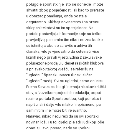
polugole sportistkinje, što se donekle i može
shvatiti zbog posjećenosti, ali kad to preraste
u obrazac ponašanja, onda postaje
degutantno. Klikbejt novinarstvo i na brzinu
sklepani tekstovi su im specijalnost. Na
portale postavljaju informacije koje su teško
provjerljive, pa samim tim niko i ne zna koliko
su istinite, a ako se zarovite u arhivu tih
članaka, vrlo je vjerovatno da ćete naći više
lažnih nego pravih vijesti. Edina Džeku svake
polusezone prodaju u deset različitih klubova,
a pri svakoj takvoj viješću se referišu na
"uglednu" špansku Marcu ili neki sličan
"ugledni" medij. Svi su ugledni, samo oni nisu.
Prema Savezu su blagi i nemaju nikakav kritički
stav, s izuzetkom pojedinih redakcija, poput
recimo portala Sportsport.ba, koji ponešto i
napišu, ali i dalje vrlo mlako i nepismeno, pa
samim tim i ne može biti relevantno.
Naravno, nikad neću reći da su svi sportski
novinari loši, i u toj cijeloj plejadi ljudi koji loše
obavljaju svoj posao, nađe se i pokoji