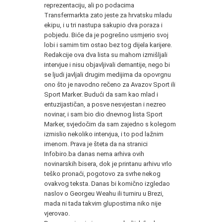
reprezentaciju, ali po podacima
Transfermarkta zato jeste za hrvatsku mladu
ekipu, i u tri nastupa sakupio dva poraza i
pobjedu. Biće da je pogrešno usmjerio svoj
lobi i samim tim ostao bez tog dijela karijere.
Redakcije ova dva lista su mahom izmišljali
intervjue i nisu objavljivali demantije, nego bi
se ljudi javljali drugim medijima da opovrgnu
ono što je navodno rečeno za Avazov Sport ili
Sport Marker. Budući da sam kao mlad i
entuzijastičan, a posve nesvjestan i nezreo
novinar, i sam bio dio dnevnog lista Sport
Marker, svjedočim da sam zajedno s kolegom
izmislio nekoliko intervjua, i to pod lažnim
imenom. Prava je šteta da na stranici
Infobiro.ba danas nema arhiva ovih
novinarskih bisera, dok je printanu arhivu vrlo
teško pronaći, pogotovo za svrhe nekog
ovakvog teksta. Danas bi komično izgledao
naslov o Georgeu Weahu ili turniru u Brezi,
mada ni tada takvim glupostima niko nije
vjerovao.