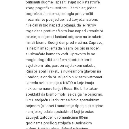
pritisnuti dugme i spasiti svijet od katastrofe
zbog pogreške u sistemu. Zamislite, jedna
pogreška u sistemu je mogla prouzročiti
nezamislive posljedice nad čovječanstvom,
nije čak ni bio napad u pitanju, da je Petrov
toga dana protumačio to kao napad krenule bi
rakete, a s njima i lančani odgovor na te rakete
i imali bismo Sudnji dan pred vratima. Zapravo,
ja ne bih imao jer tada nisam još bio ni rođen,
ali shvaćate kamo to vodi. Upravo to bi se
moglo dogoditi u našem hipotetskom III.
svjetskom ratu, pardon svjetskom sukobu,
Rusi bi ispalili raketu s nuklearnom glavom na
London, a onda bi uslijedio nuklearni vatromet
između svih zemalja u NATO-u koje imaju
nuklearno naoružanje i Rusa. Bio bi to takav
spektakl da bismo molili se da ga ne osjetimo.
U 21. stoljeću Hladni rat se činio apstraktnim
pojmom (ali opet i pandemija španjolske gripe
nam je izgledala apstraktno) koji je ostao
zauvijek zatočen u romantičnim 80-im
godinama prošlog stoljeća s Berlinskim
zidom, Novim valom, šišmiš rukavima,