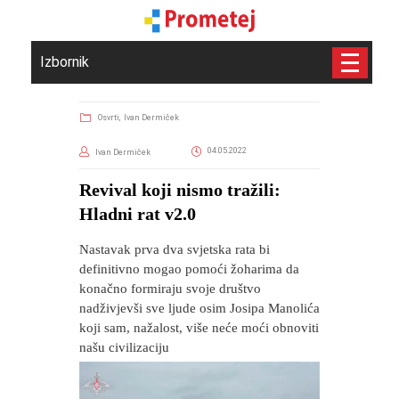
Izbornik
Osvrti,
Ivan Dermiček
04.05.2022
Ivan Dermiček
​Revival koji nismo tražili:
Hladni rat v2.0
Nastavak prva dva svjetska rata bi
definitivno mogao pomoći žoharima da
konačno formiraju svoje društvo
nadživjevši sve ljude osim Josipa Manolića
koji sam, nažalost, više neće moći obnoviti
našu civilizaciju