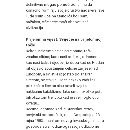
definitivno mogao pomoći žoharima da
konačno formiraju svoje društvo nadživivši sve
ljude osim Josipa Manolića koji sam,
nažalost, više neće moći obnoviti našu
civilizaciju.
Prijelomna vijest: Svijet je na prijelomnoj
točki
Rekoh, nalazimo se na prijelomnoj točki,
zrcalno sličnoj kao i naši roditelji, odnosno
kao naši bake i djedovi, iz doba kad se Hladan
rat objavio spuštanjem čelične zavjese nad
Europom, a svijet je (p)ostao polariziran.
Srećom, svjetski su lideri nekako zadržali
pokeraško lice pa nisu odveli svijet u
nuklearnu kataklizmu. Iako smo nekoliko puta
bili blizu tom trenutku kad je sve moglo otići
kvragu…
Recimo, onomad kad je Stanislav Petrov,
sovjetski potporučnik, dana Gospodnjeg 28.
rujna 1983., manirom novog hrvatskog ministra
gospodarstva i održivog razvoja odlučio ne