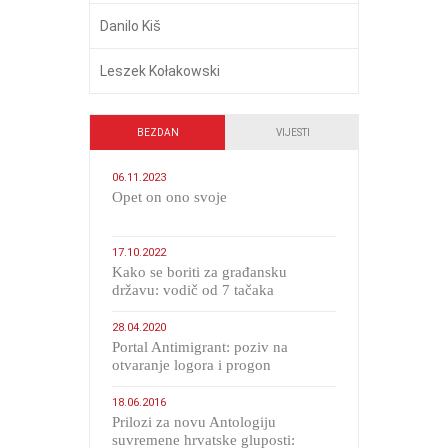
Danilo Kiš
Leszek Kołakowski
BEZDAN
VIJESTI
06.11.2023
​Opet on ono svoje
17.10.2022
Kako se boriti za građansku
državu: vodič od 7 tačaka
28.04.2020
Portal Antimigrant: poziv na
otvaranje logora i progon
migranata poput bijesnih kerova
18.06.2016
Prilozi za novu Antologiju
suvremene hrvatske gluposti: