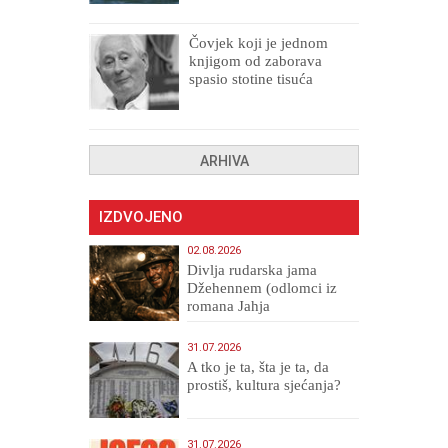
Čovjek koji je jednom
knjigom od zaborava
spasio stotine tisuća
drugih, prokletih i
uništenih
ARHIVA
IZDVOJENO
02.08.2026
Divlja rudarska jama
Džehennem (odlomci iz
romana Jahja
Veličanstveni)
31.07.2026
A tko je ta, šta je ta, da
prostiš, kultura sjećanja?
31.07.2026