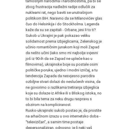
tamošnjim narodima i narodnostima, pa bi se
zbog frustracija nadležni radije odlučili za
nuklearni rat, nego baviti se unutrašnjom
politikom BiH. Naravno da se Milanovićev glas
čuo do Helsinkija i do Stockholma. Legenda
kaže da su se zapitali - Orbane, jesi li to ti?
Sukob u Ukrajini je pak pokazao veliku
solidarnost prema izbjeglicama, Zelenskog je
učinio romantičnim junakom koji moli Zapad
da nešto učini (iako smo mi najbolje svjesni
još iz 90-ih da se Zapad ne upleće kao u
filmovima), ukrajinske boje su postale osim
političke poruke, ujedno i modni izričaj, a tu
tendencija Zapada da nesvjesno parodira
ozbiljne stvari dolazi do neslućenih visina, da
ne govorimo o razlikama tretiranja izbjeglica
koje su dolaze iz Afrike ili s Bliskog istoka, no
to bi bila tema za neku drugu raspravu s
obzirom na kompliciranost.
Rusko-ukrajinski sukob postao je, da prostite
na arhaičnom izrazu u ovo internetsko doba -
“televizičan”, a samim time postaje
depersonaliziran, odnosno: je li neki vaš