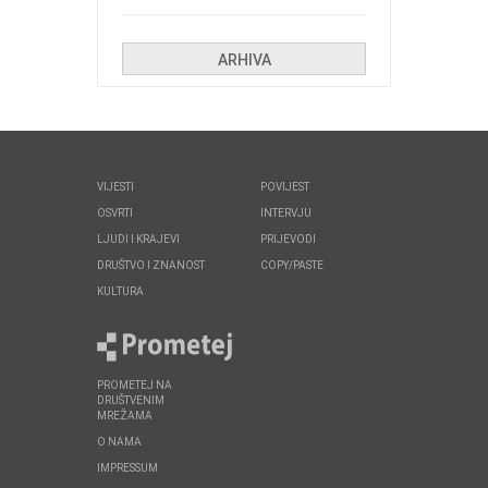
Kolinda i ekipa o navijačkim
huliganima
ARHIVA
VIJESTI
POVIJEST
OSVRTI
INTERVJU
LJUDI I KRAJEVI
PRIJEVODI
DRUŠTVO I ZNANOST
COPY/PASTE
KULTURA
PROMETEJ NA
DRUŠTVENIM
MREŽAMA
O NAMA
IMPRESSUM