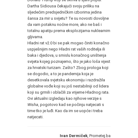
Dartha Sidiousa čekajući svoju priliku na
sljedećim predsjedničkim izborima jedina
šansa za mir u svijetu? Te su novosti dovoljne
da vam potaknu noćne more, ako ne baš i
totalnu apatiju prema eksplozijama nuklearnim
gljivama.
Hladni rat v2.0 bi se pak mogao činiti konačno
uspješnijim nego Hladni rat vaših roditelja ili
baka i djedova, u smislu konačnog uništenja
svijeta kojeg poznajemo, što je jako loša vijest
za hrvatski turizam. Zašto? Zbog prologa koji
se dogodio, a to je pandemija koja je
desetkovala svjetsku ekonomiju i razdražila
globalne vođe koji su još nestabilniji od lidera
koji su grmili i oblačili za vrijeme Hladnog rata.
Ovi aktualni izgledaju kao njihove verzije s
Wisha
, pogotovo kad se počinju natjecati s
time tko je luđi. Kao da im se uopće i treba
natjecati.
Ivan Dermiček
, Prometej.ba