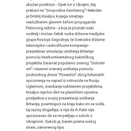
ukućan poviknuo - Opet ovi o Ukrajini, daj
prebaci na “Gospodina Savršenog”! Nekidan
je Dmitrij Kiseljov, kojega smatraju
neslužbenim glavnim šefom propagande
Putinovog režima - a koji je poznati ruski
voditelj i moćan čelnik ruske državne medijske
grupe Rossiya Segodnya, te Sveruske državne
televizijske i radiodifuzne kompanije -
prezentirao simulaciju uništenja Britanije
pomoću interkontinentalnog balističkog
projektila Saramat popularno zvanog “Sotonin
sin” i rezervni scenarij uništenja pomoću
podvodnog drona “Poseidon” zbog britanskih
upozorenja na napad iz odmazde na Rusiju.
Uglavnom, zveckanje nuklearnim projektilima.
Kiseljov nije bio škrt na plastičnim opisima
posljedica u svojoj prezentaciji uništenja
Britanije, poentirajući na kraju kako im se sviđa
taj razvoj događaja, a nije da ih Putin nije
upozoravao da se ne petljaju u sukob s
Ukrajinom. Sukob je, barem prema ruskoj
strani, zatvorenog tipa.