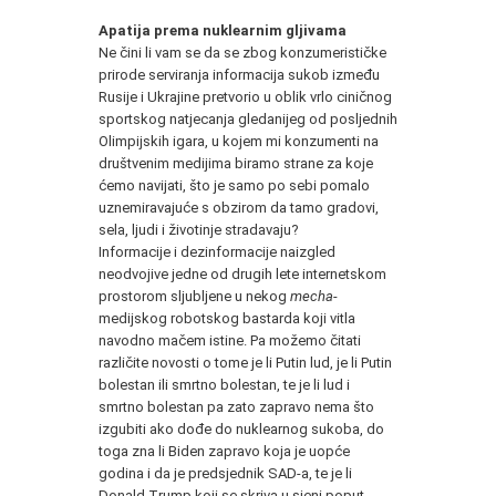
Apatija prema nuklearnim gljivama
Ne čini li vam se da se zbog konzumerističke
prirode serviranja informacija sukob između
Rusije i Ukrajine pretvorio u oblik vrlo ciničnog
sportskog natjecanja gledanijeg od posljednih
Olimpijskih igara, u kojem mi konzumenti na
društvenim medijima biramo strane za koje
ćemo navijati, što je samo po sebi pomalo
uznemiravajuće s obzirom da tamo gradovi,
sela, ljudi i životinje stradavaju?
Informacije i dezinformacije naizgled
neodvojive jedne od drugih lete internetskom
prostorom sljubljene u nekog
mecha
-
medijskog robotskog bastarda koji vitla
navodno mačem istine. Pa možemo čitati
različite novosti o tome je li Putin lud, je li Putin
bolestan ili smrtno bolestan, te je li lud i
smrtno bolestan pa zato zapravo nema što
izgubiti ako dođe do nuklearnog sukoba, do
toga zna li Biden zapravo koja je uopće
godina i da je predsjednik SAD-a, te je li
Donald Trump koji se skriva u sjeni poput