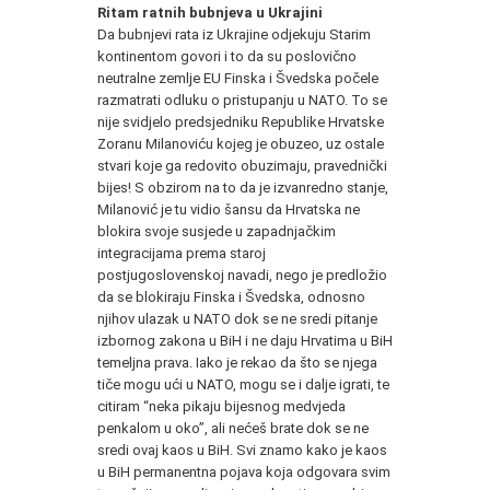
Ritam ratnih bubnjeva u Ukrajini
Da bubnjevi rata iz Ukrajine odjekuju Starim
kontinentom govori i to da su poslovično
neutralne zemlje EU Finska i Švedska počele
razmatrati odluku o pristupanju u NATO. To se
nije svidjelo predsjedniku Republike Hrvatske
Zoranu Milanoviću kojeg je obuzeo, uz ostale
stvari koje ga redovito obuzimaju, pravednički
bijes! S obzirom na to da je izvanredno stanje,
Milanović je tu vidio šansu da Hrvatska ne
blokira svoje susjede u zapadnjačkim
integracijama prema staroj
postjugoslovenskoj navadi, nego je predložio
da se blokiraju Finska i Švedska, odnosno
njihov ulazak u NATO dok se ne sredi pitanje
izbornog zakona u BiH i ne daju Hrvatima u BiH
temeljna prava. Iako je rekao da što se njega
tiče mogu ući u NATO, mogu se i dalje igrati, te
citiram “neka pikaju bijesnog medvjeda
penkalom u oko”, ali nećeš brate dok se ne
sredi ovaj kaos u BiH. Svi znamo kako je kaos
u BiH permanentna pojava koja odgovara svim