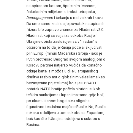
natapiranom kosom, špricanim jeansom,
čokoladnim mlijekom u trokut-tetrapaku,
Demogorgonom
i čekanju u red za kruh i kavu…
Da smo samo znali da je povratak natapiranih
frizura bio zapravo znamen za Hladni rat v2.0.
Hladni rat koji se valja iza sukoba Rusije i
Ukrajine doista zaslužuje naziv “hladan” s
obzirom na to da je Rusija počela isključivati
plin Europi (minus Mađarska i Srbija - iako je
Putin protresao Beograd svojom analogijom o
Kosovu pa time natjerao Vučića da konačno
otkrije karte, a možda u dijelu srbijanskog
društva razbio mit o globalnim velesilama kao
bezuvjetnim prijateljima) koja je uz SAD i
ostatak NATO bratije počela hibridni sukob
teškim sankcijama i lupanjima tamo gdje boli,
po akumuliranom bogatstvu oligarha,
figurativno testisima majčice Rusije. No, Rusija
nekako odolijeva u tom sukobu sa Zapadom,
baš kao što i Ukrajina odolijeva u sukobu s
Rusima.