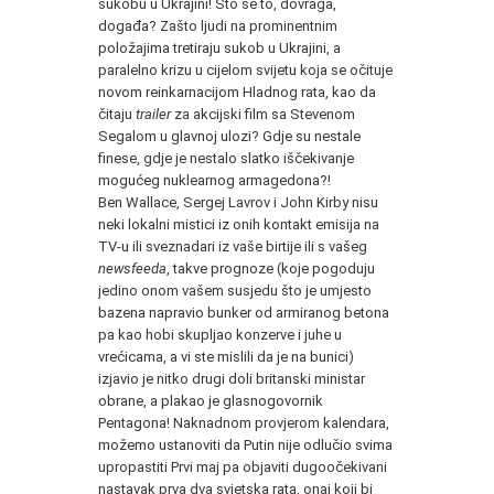
sukobu u Ukrajini! Što se to, dovraga,
događa? Zašto ljudi na prominentnim
položajima tretiraju sukob u Ukrajini, a
paralelno krizu u cijelom svijetu koja se očituje
novom reinkarnacijom Hladnog rata, kao da
čitaju
trailer
za akcijski film sa Stevenom
Segalom u glavnoj ulozi? Gdje su nestale
finese, gdje je nestalo slatko iščekivanje
mogućeg nuklearnog armagedona?!
Ben Wallace, Sergej Lavrov i John Kirby nisu
neki lokalni mistici iz onih kontakt emisija na
TV-u ili sveznadari iz vaše birtije ili s vašeg
newsfeeda
, takve prognoze (koje pogoduju
jedino onom vašem susjedu što je umjesto
bazena napravio bunker od armiranog betona
pa kao hobi skupljao konzerve i juhe u
vrećicama, a vi ste mislili da je na bunici)
izjavio je nitko drugi doli britanski ministar
obrane, a plakao je glasnogovornik
Pentagona! Naknadnom provjerom kalendara,
možemo ustanoviti da Putin nije odlučio svima
upropastiti Prvi maj pa objaviti dugoočekivani
nastavak prva dva svjetska rata, onaj koji bi