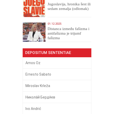
Jugoslavija, hronika šest ili
sedam zemalja (odlomak)
01.12.2025
Distanca između fašizma i
antifašizma je trijumf
fašizma
DEPOSITUM SENTENTIAE
Amos Oz
Ernesto Sabato
Miroslav Krleža
Никола́й Бердя́ев
Ivo Andrić