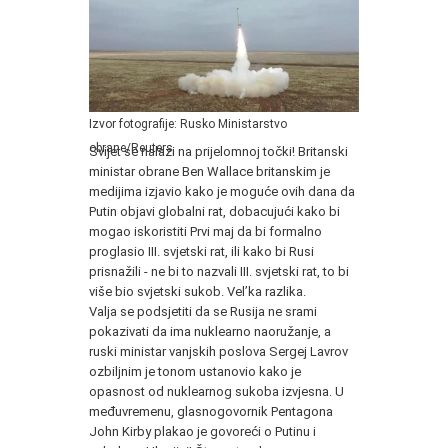
Izvor fotografije: Rusko Ministarstvo
obrane/Reuters
Svijet se nalazi na prijelomnoj točki! Britanski
ministar obrane Ben Wallace britanskim je
medijima izjavio kako je moguće ovih dana da
Putin objavi globalni rat, dobacujući kako bi
mogao iskoristiti Prvi maj da bi formalno
proglasio III. svjetski rat, ili kako bi Rusi
prisnažili - ne bi to nazvali III. svjetski rat, to bi
više bio svjetski sukob. Vel’ka razlika.
Valja se podsjetiti da se Rusija ne srami
pokazivati da ima nuklearno naoružanje, a
ruski ministar vanjskih poslova Sergej Lavrov
ozbiljnim je tonom ustanovio kako je
opasnost od nuklearnog sukoba izvjesna. U
međuvremenu, glasnogovornik Pentagona
John Kirby plakao je govoreći o Putinu i