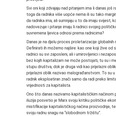
Svi oni koji zdvajaju nad pitanjem ima li danas još 
toga da radnika više uopće nema ili su tako margina
da radnika ima, ali sumnjaju u to da imaju svijest, 
nadovezuje i pitanje imaju li radnici svojeg politič
suvremena ljevica odnosi prema radnicima?
Danas je na djelu proces proletarizacije globalnih r
Definirati ih možemo najšire: kao one koji žive od
radnici su svi zaposleni, ali i umirovljenici i nezap
bez kojih kapitalizam ne može postojati, tu su i me
stupu društva, dok je druga vidi kao prijelazni oblik, 
prijelazni oblik nazivao malograđanstvom. To su u nje
radnik eksploatiran znači samo da radi preko limita
vrijednosti za kapitalista.
Ono što danas nazivamo kapitalističkim načinom proi
iluzija posvetio je Marx svoju kritiku političke e
mistifikacije kapitalističkog načina proizvodnje, te
svoju radnu snagu na “slobodnom tržištu”.