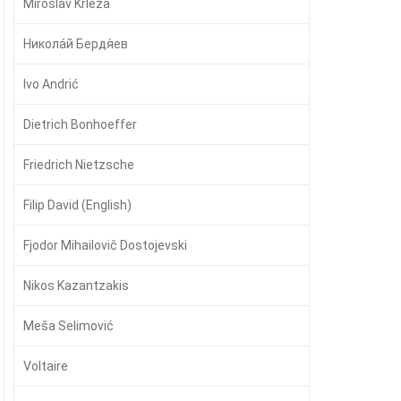
Miroslav Krleža
Никола́й Бердя́ев
Ivo Andrić
Dietrich Bonhoeffer
Friedrich Nietzsche
Filip David (English)
Fjodor Mihailovič Dostojevski
Nikos Kazantzakis
Meša Selimović
Voltaire