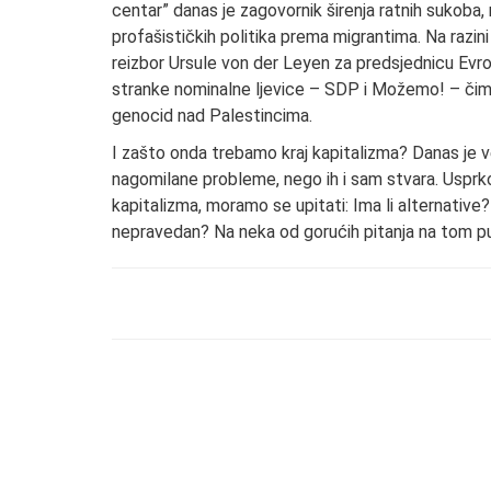
centar” danas je zagovornik širenja ratnih sukoba, 
profašističkih politika prema migrantima. Na razin
reizbor Ursule von der Leyen za predsjednicu Evr
stranke nominalne ljevice – SDP i Možemo! – čime
genocid nad Palestincima.
I zašto onda trebamo kraj kapitalizma? Danas je 
nagomilane probleme, nego ih i sam stvara. Usprkos 
kapitalizma, moramo se upitati: Ima li alternative?
nepravedan? Na neka od gorućih pitanja na tom pu