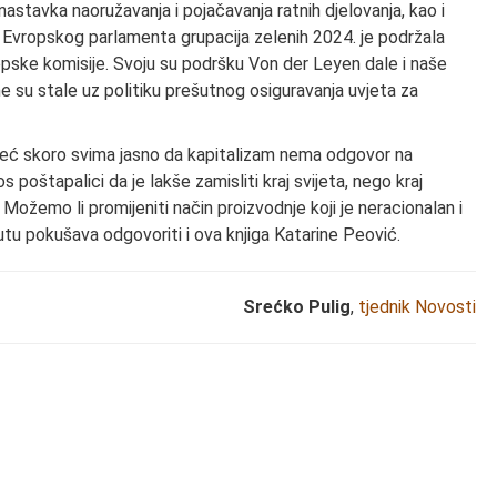
nastavka naoružavanja i pojačavanja ratnih djelovanja, kao i
i Evropskog parlamenta grupacija zelenih 2024. je podržala
opske komisije. Svoju su podršku Von der Leyen dale i naše
 su stale uz politiku prešutnog osiguravanja uvjeta za
već skoro svima jasno da kapitalizam nema odgovor na
poštapalici da je lakše zamisliti kraj svijeta, nego kraj
 Možemo li promijeniti način proizvodnje koji je neracionalan i
tu pokušava odgovoriti i ova knjiga Katarine Peović.
Srećko Pulig
,
tjednik Novosti