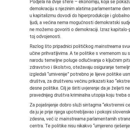
Podjela na dvije sfere – ekonomiju, koja se pokaz
demokraciju s njezinim alatima parlamentarne dem
u kapitalizmu dovodi do hiperprodukcije i globaln
ljudi, a većina nema mogućnosti demokratski sudjel
ne možemo govoriti o demokraciji. Izraz kapitalo
toj odvojenosti.
Razlog što pripadnici političkog
mainstreama
svud
učine prihvatljivima. A te politike s vremenom su
narodu temeljne poluge odlučivanja o ključnim pita
zdravstvo i školstvo, otežavaju osiguranje temeljn
izgledali “umivenije” potrebno je lijeve politike u
društva, za društvenu većinu prikazati kao “ekstr
desne politike. Cilj je širiti uvjerenje da je željeti 
pravednijeg društva kriminalna utopija koju treba o
Za pojašnjenje dobro služi sintagma “ekstremni cen
da ju je prije njega upotrebljavao i pokojni slovens
zdesna, već iz
mainstreama
parlamentarnih strana
centra. Te politike nisu nikakvo “umjereno rješenje