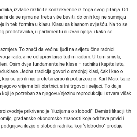
radnika, izvlače različite konzekvence iz toga svog pitanja. Od
lni da se njima ne treba više baviti, do onih koji ne sumnjaju
koja ih tek formira u klasu. Klasu sa klasnom sviješću. Na to se
kog predstavnika, u parlamentu ili izvan njega, i kako se
azmjera. To znači da većinu ljudi na svijetu čine radnici.
 svoga rada, a ne od upravljanja tuđim radom. U tom smislu,
osleni. Osim dvije fundamentalne klase – radnika i kapitalista,
đuklase. Jedna tradicija govori o srednjoj klasi, čak i kao o
koji se još ili nije proletarizirao ili poburžoazio. Karl Marx taj je
govo vrijeme bili obrtnici, sitni trgovci i seljaci. To da je
 koji je potreban za njegovu/njezinu reprodukciju i stvara višak
zvodnje prikriveno je “iluzijama o slobodi”. Demistifikaciji tih
konomije, građanske ekonomske znanosti koja održava privid i
 podgrijava iluzije o slobodi radnika, koji “slobodno” prodaje