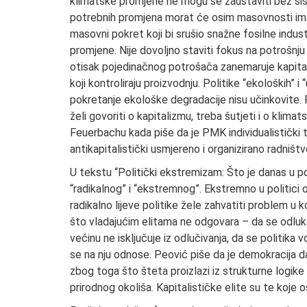
klimatske promjene ne mogu se zaustaviti bez si
potrebnih promjena morat će osim masovnosti imati
masovni pokret koji bi srušio snažne fosilne industri
promjene. Nije dovoljno staviti fokus na potrošnju 
otisak pojedinačnog potrošača zanemaruje kapitali
koji kontroliraju proizvodnju. Politike “ekoloških” i 
pokretanje ekološke degradacije nisu učinkovite.
želi govoriti o kapitalizmu, treba šutjeti i o klim
Feuerbachu kada piše da je PMK individualistički
antikapitalistički usmjereno i organizirano radništv
U tekstu “Politički ekstremizam: Što je danas u p
“radikalnog” i “ekstremnog”. Ekstremno u politici
radikalno lijeve politike žele zahvatiti problem u ko
što vladajućim elitama ne odgovara – da se odluk
većinu ne isključuje iz odlučivanja, da se politika v
se na nju odnose. Peović piše da je demokracija dan
zbog toga što šteta proizlazi iz strukturne logike
prirodnog okoliša. Kapitalističke elite su te koje 