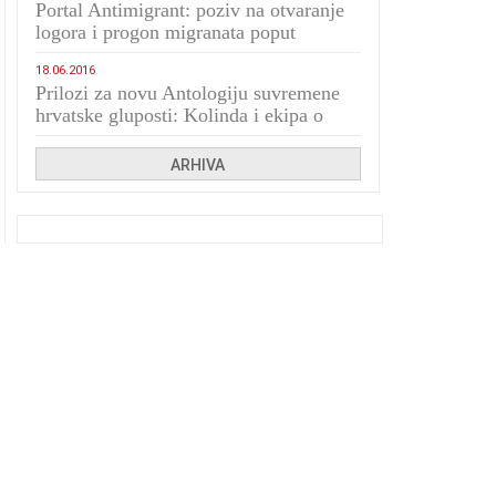
Portal Antimigrant: poziv na otvaranje
logora i progon migranata poput
bijesnih kerova
18.06.2016
Prilozi za novu Antologiju suvremene
hrvatske gluposti: Kolinda i ekipa o
navijačkim huliganima
ARHIVA