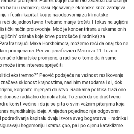
stemske promjene. Pokret koji je dorastao zadatku donošenja
 bazu u radničkoj klasi. Rješavanje ekološke krize zahtijeva
je i fosilni kapital, koji je najodgovorniji za klimatske
i reći da jednostavno trebamo manje trošiti. I fokus na ugljični
stički način proizvodnje. Moć je koncentrirana u rukama onih
“ugljičnih” otisaka koje krive potrošače (i radnike) za
 Parafrazirajući Maxa Horkheimera, možemo reći da onaj tko ne
atskim promjenama. Peović parafrazira i Marxovu 11. tezu o
 tumačio klimatske promjene, a radi se o tome da ih samo
o može i ima interesa spriječiti.
olitici ekstremno?” Peović podsjeća na važnost razlikovanja
 označava sklonost krajnostima, nasilnim metodama i sl., dok
rijenu, korjenito mijenjati društvo. Radikalna politika traži ono
e donose radikalno demokratski. To znači da se društvenu
odi u korist većine i da ju se pita o svim važnim pitanjima koja
as najradikalnija ideja. A nijedan pojedinac nije odgovoran
 i podređivanja kapitalu dvaju izvora sveg bogatstva – radnika i
osiguravaju hegemoniju i
status quo
, pa i po cijenu kataklizme.