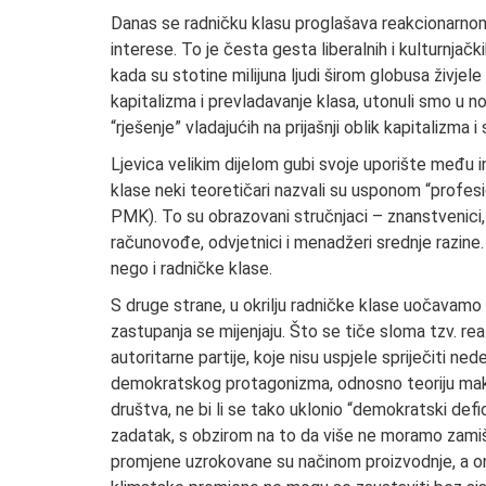
Danas se radničku klasu proglašava reakcionarnom,
interese. To je česta gesta liberalnih i kulturnjač
kada su stotine milijuna ljudi širom globusa živje
kapitalizma i prevladavanje klasa, utonuli smo u n
“rješenje” vladajućih na prijašnji oblik kapitalizma i 
Ljevica velikim dijelom gubi svoje uporište među i
klase neki teoretičari nazvali su usponom “profe
PMK). To su obrazovani stručnjaci – znanstvenici, inž
računovođe, odvjetnici i menadžeri srednje razine.
nego i radničke klase.
S druge strane, u okrilju radničke klase uočavam
zastupanja se mijenjaju. Što se tiče sloma tzv. rea
autoritarne partije, koje nisu uspjele spriječiti n
demokratskog protagonizma, odnosno teoriju maks
društva, ne bi li se tako uklonio “demokratski defic
zadatak, s obzirom na to da više ne moramo zamišlj
promjene uzrokovane su načinom proizvodnje, a on j