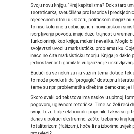
Svoju novu knjigu, “Kraj kapitalizma? Dok staro um
teoretičarka, sveučilišna profesorica i predsjednic
mjesečnom ritmu u Obzoru, političkom magazinu Ve
to nisu kolumne u uobičajenom novinarskom smislu,
iscrpljivanja povoda, imaju dužu trajnost u vremenu.
funkcioniraju kao knjiga, makar i nevelika. Moglo b
svojevrsni uvodi u marksističku problematiku. Obje
inače ne čita marksističku teoriju. Knjiga je dakle 
jednostavnosti gomilale vulgarizacije i iskrivljavanj
Budući da se nekih za nju važnih tema dotiče tek us
to može ponukati da “progugla” dostupnu literaturu 
teme su npr. problematika direktne demokracije i
Skoro svaki od tekstova ima naslov u upitnoj formi
pogovoru, uglavnom retorička. Time se želi reći da
svoje teze bolje elaborirali i pojasnili. Takva su pi
danas u politici ekstremno, zašto trebamo kraj kapi
totalitarizam (fašizam), hoće li na izborima uvijek p
prosvjedi?