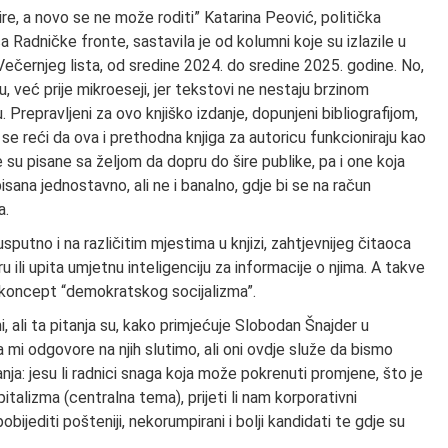
ire, a novo se ne može roditi” Katarina Peović, politička
a Radničke fronte, sastavila je od kolumni koje su izlazile u
černjeg lista, od sredine 2024. do sredine 2025. godine. No,
 već prije mikroeseji, jer tekstovi ne nestaju brzinom
 Prepravljeni za ovo knjiško izdanje, dopunjeni bibliografijom,
i se reći da ova i prethodna knjiga za autoricu funkcioniraju kao
 su pisane sa željom da dopru do šire publike, pa i one koja
pisana jednostavno, ali ne i banalno, gdje bi se na račun
a.
putno i na različitim mjestima u knjizi, zahtjevnijeg čitaoca
ili upita umjetnu inteligenciju za informacije o njima. A takve
 koncept “demokratskog socijalizma”.
, ali ta pitanja su, kako primjećuje Slobodan Šnajder u
 mi odgovore na njih slutimo, ali oni ovdje služe da bismo
tanja: jesu li radnici snaga koja može pokrenuti promjene, što je
talizma (centralna tema), prijeti li nam korporativni
obijediti pošteniji, nekorumpirani i bolji kandidati te gdje su