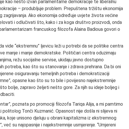
uje kao nešto izvan parlamentarne demokracije te liberalnu
okracije – produbljuje problem. Prepuštena tržištu ekonomija
og zagrijavanja. Ako ekonomija određuje uvjete života većine
ovati i odlučivati što, kako i za koga društvo proizvodi, onda
-parlamentarizam francuskog filozofa Alaina Badioua govori o
a vide “ekstremnu” ljevicu leži u potrebi da se politike centra
 sve manje i manje demokratske. Političari centra oduzimaju
njima, režu socijalne servise, ukidaju javno dostupno
ih potreba, kao što su stanovanje i zdrava prehrana. Da bi oni
smjerene osiguravanju temeljnih potreba i demokratizaciji
emne”, opasne kao što su to bile i povijesno najekstremnije
nešto bolje, zapravo željeti nešto gore. Za njih su ideje boljeg i
dbaciti.
tar”, poznata po promociji filozofa Tariqa Alija, a mi pamtimo
ki politolog Tonči Kuzmanić. Opasnost nije došla ni slijeva ni
ka, koje unisono djeluju u obrani kapitalizma iz ekstremnog
”, već su najopasnije i najekstremnije usmjerenje. “Umjereni