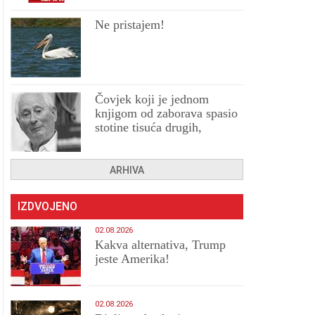
Ne pristajem!
Čovjek koji je jednom
knjigom od zaborava spasio
stotine tisuća drugih,
prokletih i uništenih
ARHIVA
IZDVOJENO
02.08.2026
Kakva alternativa, Trump
jeste Amerika!
02.08.2026