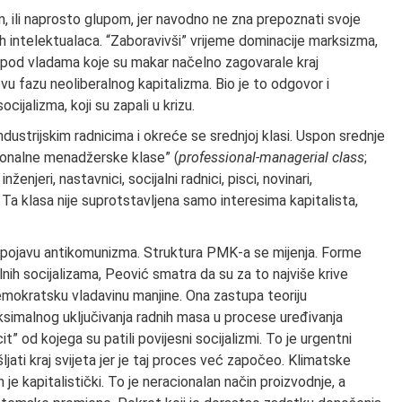
 ili naprosto glupom, jer navodno ne zna prepoznati svoje
kih intelektualaca. “Zaboravivši” vrijeme dominacije marksizma,
le pod vladama koje su makar načelno zagovarale kraj
ovu fazu neoliberalnog kapitalizma. Bio je to odgovor i
socijalizma, koji su zapali u krizu.
ndustrijskim radnicima i okreće se srednjoj klasi. Uspon srednje
sionalne menadžerske klase” (
professional-managerial class
;
enjeri, nastavnici, socijalni radnici, pisci, novinari,
 Ta klasa nije suprotstavljena samo interesima kapitalista,
o pojavu antikomunizma. Struktura PMK-a se mijenja. Forme
lnih socijalizama, Peović smatra da su za to najviše krive
edemokratsku vladavinu manjine. Ona zastupa teoriju
imalnog uključivanja radnih masa u procese uređivanja
it” od kojega su patili povijesni socijalizmi. To je urgentni
ati kraj svijeta jer je taj proces već započeo. Klimatske
e kapitalistički. To je neracionalan način proizvodnje, a