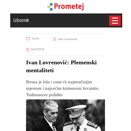
Izbornik
Osvrti
Ivan Lovrenović
04.05.2018
Ivan Lovrenović: Plemenski
mentaliteti
Bosna je bila i ostat će najmračnijim
mjestom i najvećim krimenom hrvatske,
Tuđmanove politike