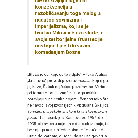
ide do krajnjih logičnih
konzekvencija u
razobličavanju toga malog a
nadutog šovinizma i
imperijalizma, koji se je
hvatao Miloševiću za skute, a
svoje teritorijalne frustracije
nastojao liječiti krvavim
komadanjem Bosne
„Blažene oči koje su te vidjele” – tako Aralica
„kreativno“ prevodi pozdrav
mašala
, kojim ga
je, kaže, Šušak najčešće pozdravljao. Varira
pri tomu feljtonist značenja toga usklika,
ostavljajući na neuke dojam učenosti tako što
ne navodi svoj izvor, rječnik Abdulaha Škaljića
Turcizmi u srpskohrvatskom-hrvatskosrpskom
jeziku
. Taj rječnik je u Sarajevu od 1957. do
1995. objavljen u najmanje desetak izdanja, te
bez njega nema nijedne pismenije kuće od
Sutle do Vardara, o Bosni da se i ne govori, a