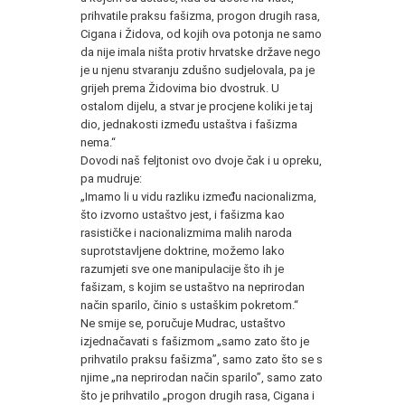
prihvatile praksu fašizma, progon drugih rasa,
Cigana i Židova, od kojih ova potonja ne samo
da nije imala ništa protiv hrvatske države nego
je u njenu stvaranju zdušno sudjelovala, pa je
grijeh prema Židovima bio dvostruk. U
ostalom dijelu, a stvar je procjene koliki je taj
dio, jednakosti između ustaštva i fašizma
nema.“
Dovodi naš feljtonist ovo dvoje čak i u opreku,
pa mudruje:
„Imamo li u vidu razliku između nacionalizma,
što izvorno ustaštvo jest, i fašizma kao
rasističke i nacionalizmima malih naroda
suprotstavljene doktrine, možemo lako
razumjeti sve one manipulacije što ih je
fašizam, s kojim se ustaštvo na neprirodan
način sparilo, činio s ustaškim pokretom.“
Ne smije se, poručuje Mudrac, ustaštvo
izjednačavati s fašizmom „samo zato što je
prihvatilo praksu fašizma”, samo zato što se s
njime „na neprirodan način sparilo”, samo zato
što je prihvatilo „progon drugih rasa, Cigana i