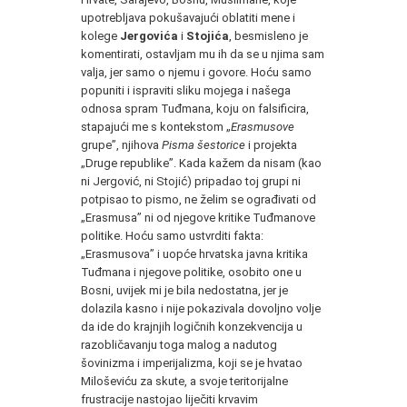
upotrebljava pokušavajući oblatiti mene i
kolege
Jergovića
i
Stojića
, besmisleno je
komentirati, ostavljam mu ih da se u njima sam
valja, jer samo o njemu i govore. Hoću samo
popuniti i ispraviti sliku mojega i našega
odnosa spram Tuđmana, koju on falsificira,
stapajući me s kontekstom „
Erasmusove
grupe”, njihova
Pisma šestorice
i projekta
„Druge republike”. Kada kažem da nisam (kao
ni Jergović, ni Stojić) pripadao toj grupi ni
potpisao to pismo, ne želim se ograđivati od
„Erasmusa” ni od njegove kritike Tuđmanove
politike. Hoću samo ustvrditi fakta:
„Erasmusova” i uopće hrvatska javna kritika
Tuđmana i njegove politike, osobito one u
Bosni, uvijek mi je bila nedostatna, jer je
dolazila kasno i nije pokazivala dovoljno volje
da ide do krajnjih logičnih konzekvencija u
razobličavanju toga malog a nadutog
šovinizma i imperijalizma, koji se je hvatao
Miloševiću za skute, a svoje teritorijalne
frustracije nastojao liječiti krvavim