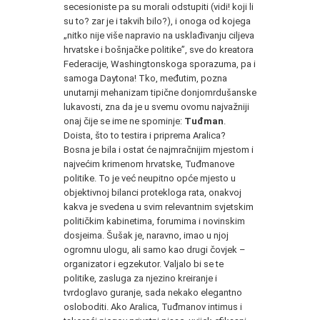
secesioniste pa su morali odstupiti (vidi! koji li
su to? zar je i takvih bilo?), i onoga od kojega
„nitko nije više napravio na usklađivanju ciljeva
hrvatske i bošnjačke politike”, sve do kreatora
Federacije, Washingtonskoga sporazuma, pa i
samoga Daytona! Tko, međutim, pozna
unutarnji mehanizam tipične donjomrdušanske
lukavosti, zna da je u svemu ovomu najvažniji
onaj čije se ime ne spominje:
Tuđman
.
Doista, što to testira i priprema Aralica?
Bosna je bila i ostat će najmračnijim mjestom i
najvećim krimenom hrvatske, Tuđmanove
politike. To je već neupitno opće mjesto u
objektivnoj bilanci protekloga rata, onakvoj
kakva je svedena u svim relevantnim svjetskim
političkim kabinetima, forumima i novinskim
dosjeima. Šušak je, naravno, imao u njoj
ogromnu ulogu, ali samo kao drugi čovjek –
organizator i egzekutor. Valjalo bi se te
politike, zasluga za njezino kreiranje i
tvrdoglavo guranje, sada nekako elegantno
osloboditi. Ako Aralica, Tuđmanov intimus i