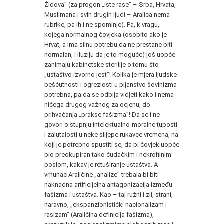
Židova” (za progon „iste rase” – Srba, Hrvata,
Muslimana i svih drugih ljudi – Aralica nema
rubrike, pa ih i ne spominje). Pa, k vragu,
kojega normalnog čovjeka (osobito ako je
Hrvat, a ima silnu potrebu da ne prestane biti
normalan, i iluziju da je to moguće) još uopće
zanimaju kabinetske sterilije o tomu što
„ustaštvo izvorno jest”! Kolika je mjera ljudske
bešćutnosti i ogrezlosti u pijanstvo šovinizma
potrebna, pa da se odbija vidjeti kako i nema
ničega drugog važnog za ocjenu, do
prihvaćanja „prakse fašizma”! Da se i ne
govori o stupnju intelektualno-moralne tuposti
i zalutalosti u neke slijepe rukavce vremena, na
koji je potrebno spustiti se, da bi čovjek uopće
bio preokupiran tako čudačkim i nekrofilnim
poslom, kakav je retuširanje ustaštva. A
vrhunac Araličine „analize” trebala bi biti
naknadna artificijelna antagonizacija između
fašizma i ustaštva. Kao – taj ružni i zli, strani,
naravno, „ekspanzionistički nacionalizam i
rasizam” (Araličina definicija fašizma),