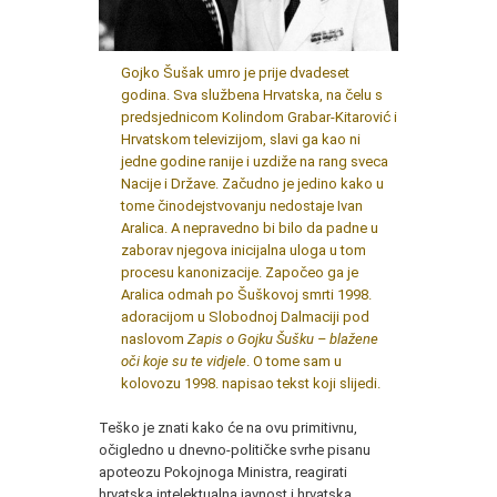
Gojko Šušak umro je prije dvadeset
godina. Sva službena Hrvatska, na čelu s
predsjednicom Kolindom Grabar-Kitarović i
Hrvatskom televizijom, slavi ga kao ni
jedne godine ranije i uzdiže na rang sveca
Nacije i Države. Začudno je jedino kako u
tome činodejstvovanju nedostaje Ivan
Aralica. A nepravedno bi bilo da padne u
zaborav njegova inicijalna uloga u tom
procesu kanonizacije. Započeo ga je
Aralica odmah po Šuškovoj smrti 1998.
adoracijom u Slobodnoj Dalmaciji pod
naslovom
Zapis o Gojku Šušku – blažene
oči koje su te vidjele
. O tome sam u
kolovozu 1998. napisao tekst koji slijedi.
Teško je znati kako će na ovu primitivnu,
očigledno u dnevno-političke svrhe pisanu
apoteozu Pokojnoga Ministra, reagirati
hrvatska intelektualna javnost i hrvatska