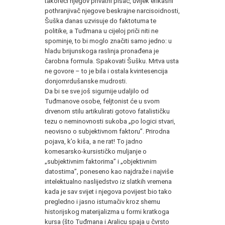
takoreći njegov privatni pisac, uvijek efikasni
pothranjivač njegove beskrajne narcisoidnosti,
Šuška danas uzvisuje do faktotuma te
politike, a Tuđmana u cijeloj priči niti ne
spominje, to bi moglo značiti samo jedno: u
hladu brijunskoga raslinja pronađena je
čarobna formula. Spakovati Šušku. Mrtva usta
ne govore – to je bila i ostala kvintesencija
donjomrdušanske mudrosti.
Da bi se sve još sigurnije udaljilo od
Tuđmanove osobe, feljtonist će u svom
drvenom stilu artikulirati gotovo fatalističku
tezu o neminovnosti sukoba „po logici stvari,
neovisno o subjektivnom faktoru”. Prirodna
pojava, k’o kiša, a ne rat! To jadno
komesarsko-kursističko muljanje o
„subjektivnim faktorima” i „objektivnim
datostima”, poneseno kao najdraže i najviše
intelektualno naslijedstvo iz slatkih vremena
kada je sav svijet i njegova povijest bio tako
pregledno i jasno istumačiv kroz shemu
historijskog materijalizma u formi kratkoga
kursa (što Tuđmana i Aralicu spaja u čvrsto