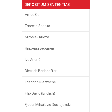
DEPOSITUM SENTENTIAE
Amos Oz
Ernesto Sabato
Miroslav Krleža
Никола́й Бердя́ев
Ivo Andrić
Dietrich Bonhoeffer
Friedrich Nietzsche
Filip David (English)
Fjodor Mihailovič Dostojevski