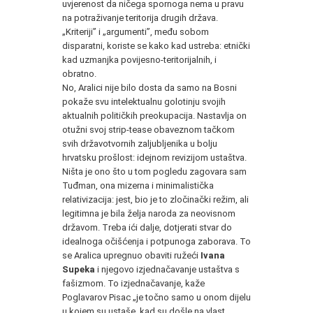
uvjerenost da ničega spornoga nema u pravu
na potraživanje teritorija drugih država.
„Kriteriji” i „argumenti”, među sobom
disparatni, koriste se kako kad ustreba: etnički
kad uzmanjka povijesno-teritorijalnih, i
obratno.
No, Aralici nije bilo dosta da samo na Bosni
pokaže svu intelektualnu golotinju svojih
aktualnih političkih preokupacija. Nastavlja on
otužni svoj strip-tease obaveznom tačkom
svih državotvornih zaljubljenika u bolju
hrvatsku prošlost: idejnom revizijom ustaštva.
Ništa je ono što u tom pogledu zagovara sam
Tuđman, ona mizerna i minimalistička
relativizacija: jest, bio je to zločinački režim, ali
legitimna je bila želja naroda za neovisnom
državom. Treba ići dalje, dotjerati stvar do
idealnoga očišćenja i potpunoga zaborava. To
se Aralica upregnuo obaviti ružeći
Ivana
Supeka
i njegovo izjednačavanje ustaštva s
fašizmom. To izjednačavanje, kaže
Poglavarov Pisac „je točno samo u onom dijelu
u kojem su ustaše, kad su došle na vlast,