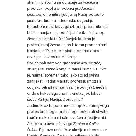
shemi, i pri tomu se odlučuje za
vojnika
a
prostački popljuje i odbaci
građanina
i
pjesnika
, on emitira ljubljenoj Naciji potpuno
jasnu vrednosnu i ideološku sugestiju.
Katastrofičnost takvoga izbora i preporuke ne
bi bila manja da ju odašilje bilo tko iz javnoga
života, ali kada to čini čovjek kojemu je
profesija književnost, još k tomu prononsirani
Nacionalni Pisac, to doista poprima obrise
orvelijanski zloslutne lakrdije.
Što se pak samoga građanina Aralice tiče,
stvar je izuzetno komplicirana i sumnjiva. Ako
je, naime, spreman tako lako i pred svima
zanijekati i izdati vlastitu profesiju (može li
čovjeku biti išta bliže i važnije od nje?), neće li
onda u kakvu zgodnom trenutku još lakše
izdati Partiju, Naciju, Domovinu?
Jedino kroz tu poremećenu optiku sumnjivoga
profesionalnog morala mogu pokušati shvatiti
i način na koji sam i sâm uvučen u ljepljive niti
Araličina lukavo-lažljivoga
Zapisa o Gojku
Šušku
. Bljutavo rasističke aluzije na bosanske
Hrvate, Sarajevo, Bosnu, Muslimane, koje