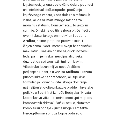
književnost, jer ona poslovično dobro podnosi
antiintelektualističke ispade i poniženja
književnoga zanata, kada dolaze s režimskih
visina, ali da bi imala mnogo razloga za
moralnu i statusnu konsternaciju, to je izvan
sumnje. O nekima od tih razloga bit će riječi u
ovom tekstu, iako je on motiviran i osobno.
Aralic
a
, naime, potpuno protivno istini i
činjenicama uvodi i mene u svoju feljtonističku
makulaturu, sasvim onako hajdučki nožem u
leđa, pa mi je mrska i nevoljna ali prijeka
dužnost da se i tom laži i tminom bavim.
Višestruko je zanimljivo novo Araličino
petljanje o Bosni, a u vezi sa
Šuškom
. Frazom
punom lukave nedorečenosti, aluzije,
ili-ili
formulacija i drveno-učiteljskoga dociranja,
naš feljtonist ovdje prikazuje problem hrvatske
politike u Bosni i rat između Bošnjaka i Hrvata
kao nekakvu višu determiniranost „pri raspadu
kompozitnih država”. Šušku se u cijelom tom
kompleksu pridaje ključna uloga: i arhitekta
Herceg-Bosne, i onoga koji je pobijedio