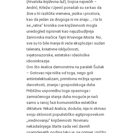
(
Hrvatska književna laž
), trojica najvećih –
Andrić, Krleža i Ujević ponašali su se kao da
žive u tri različita vremena, jezika i prostora,
kao da jedan za drugoga ni ne znaju…, i ta bi
se „ratna” kronika ove književnosti mogla
unedogled ispisivati kao najuzbudljivija
žanrovska inačica
Tajni Krvavoga Mosta
. No,
sve su to bile manje ili veće eksplozije i sudari
talenata, kreativne isključivosti,
svjetonazorske, estetske i ideološke
idiosinkrazije.
Ovo što Aralica demonstrira na paraleli Šušak
– Gotovac nije ništa od toga, nego goli
antiintelektualizam, primitivna mržnja spram
darovitosti, znanja i gospodskoga duha.
Približnu usporedbu toga opasnoga i
zamračenoga stanja duha moguće je naći
samo u ranoj fazi komunističke estetičke
diktature. Nikad Aralica, doduše, nije ni skrivao
svoju sklonost populističko-agitpropovskom
„vrednovanju” književnosti. Novinaru
nekadašnjega
Starta
sada već davnih
osamdesetih godina tako je, na primjer, izričito