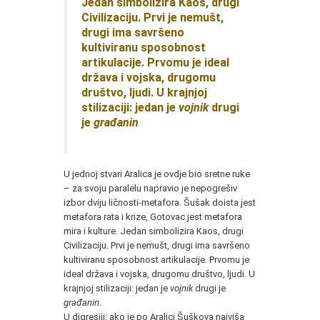
Jedan simbolizira Kaos, drugi
Civilizaciju. Prvi je nemušt,
drugi ima savršeno
kultiviranu sposobnost
artikulacije. Prvomu je ideal
država i vojska, drugomu
društvo, ljudi. U krajnjoj
stilizaciji: jedan je
vojnik
drugi
je
građanin
U jednoj stvari Aralica je ovdje bio sretne ruke
– za svoju paralelu napravio je nepogrešiv
izbor dviju ličnosti-metafora. Šušak doista jest
metafora rata i krize, Gotovac jest metafora
mira i kulture. Jedan simbolizira Kaos, drugi
Civilizaciju. Prvi je nemušt, drugi ima savršeno
kultiviranu sposobnost artikulacije. Prvomu je
ideal država i vojska, drugomu društvo, ljudi. U
krajnjoj stilizaciji: jedan je
vojnik
drugi je
građanin
.
U digresiji: ako je po Aralici Šuškova najviša