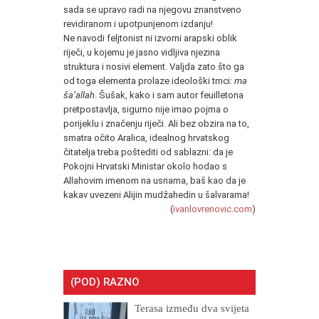
sada se upravo radi na njegovu znanstveno
revidiranom i upotpunjenom izdanju!
Ne navodi feljtonist ni izvorni arapski oblik
riječi, u kojemu je jasno vidljiva njezina
struktura i nosivi element. Valjda zato što ga
od toga elementa prolaze ideološki trnci:
ma
ša’allah
. Šušak, kako i sam autor feuilletona
pretpostavlja, sigurno nije imao pojma o
porijeklu i značenju riječi. Ali bez obzira na to,
smatra očito Aralica, idealnog hrvatskog
čitatelja treba poštediti od sablazni: da je
Pokojni Hrvatski Ministar okolo hodao s
Allahovim imenom na usnama, baš kao da je
kakav uvezeni Alijin mudžahedin u šalvarama!
(
ivanlovrenovic.com
)
(POD) RAZNO
Terasa između dva svijeta