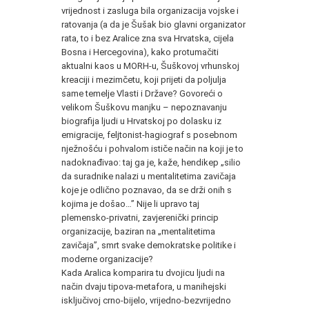
vrijednost i zasluga bila organizacija vojske i
ratovanja (a da je Šušak bio glavni organizator
rata, to i bez Aralice zna sva Hrvatska, cijela
Bosna i Hercegovina), kako protumačiti
aktualni kaos u MORH-u, Šuškovoj vrhunskoj
kreaciji i mezimčetu, koji prijeti da poljulja
same temelje Vlasti i Države? Govoreći o
velikom Šuškovu manjku – nepoznavanju
biografija ljudi u Hrvatskoj po dolasku iz
emigracije, feljtonist-hagiograf s posebnom
nježnošću i pohvalom ističe način na koji je to
nadoknađivao: taj ga je, kaže, hendikep „silio
da suradnike nalazi u mentalitetima zavičaja
koje je odlično poznavao, da se drži onih s
kojima je došao…” Nije li upravo taj
plemensko-privatni, zavjerenički princip
organizacije, baziran na „mentalitetima
zavičaja”, smrt svake demokratske politike i
moderne organizacije?
Kada Aralica komparira tu dvojicu ljudi na
način dvaju tipova-metafora, u manihejski
isključivoj crno-bijelo, vrijedno-bezvrijedno