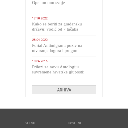
​Opet on ono svoje
17.10.2022
Kako se boriti za građansku
državu: vodič od 7 tačaka
28.04.2020
Portal Antimigrant: poziv na
otvaranje logora i progon
migranata poput bijesnih kerova
18.06.2016
Prilozi za novu Antologiju
suvremene hrvatske gluposti:
Kolinda i ekipa o navijačkim
huliganima
ARHIVA
VIJESTI
POVIJEST