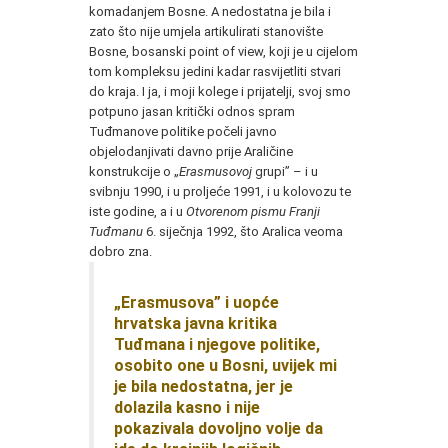
komadanjem Bosne. A nedostatna je bila i
zato što nije umjela artikulirati stanovište
Bosne, bosanski point of view, koji je u cijelom
tom kompleksu jedini kadar rasvijetliti stvari
do kraja. I ja, i moji kolege i prijatelji, svoj smo
potpuno jasan kritički odnos spram
Tuđmanove politike počeli javno
objelodanjivati davno prije Araličine
konstrukcije o „
Erasmusovoj
grupi” – i u
svibnju 1990, i u proljeće 1991, i u kolovozu te
iste godine, a i u
Otvorenom pismu Franji
Tuđmanu
6. siječnja 1992, što Aralica veoma
dobro zna.
„Erasmusova” i uopće
hrvatska javna kritika
Tuđmana i njegove politike,
osobito one u Bosni, uvijek mi
je bila nedostatna, jer je
dolazila kasno i nije
pokazivala dovoljno volje da