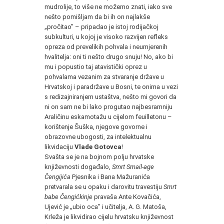
mudrolije, to više ne možemo znati, iako sve
nešto pomišljam da bi ih on najlakše
„pročitao” – pripadao je istoj rodijačkoj
subkulturi, u kojoj je visoko razvijen refleks
opreza od prevelikih pohvala i neumjerenih
hvalitelja: oni ti nešto drugo snuju! No, ako bi
mu i popustio taj atavistički oprez u
pohvalama vezanim za stvaranje države u
Hrvatskoj i paradržave u Bosni, te onima u vezi
s redizajniranjem ustaštva, nešto mi govori da
ni on sam ne bi lako progutao najbesramniju
Araličinu eskamotažu u cijelom feuilletonu –
korištenje Šuška, njegove govorne i
obrazovne ubogosti, za intelektualnu
likvidaciju
Vlade Gotovca
!
Svašta se je na bojnom polju hrvatske
književnosti događalo,
Smrt Smail-age
Čengijića
Pjesnika i Bana Mažuranića
pretvarala se u opaku i darovitu travestiju
Smrt
babe Čengićkinje
pravaša Ante Kovačića,
Ujević je „ubio oca” i učitelja, A. G. Matoša,
Krleža je likvidirao cijelu hrvatsku književnost