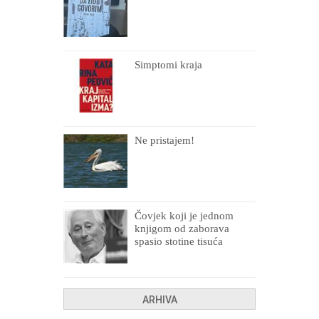
Simptomi kraja
Ne pristajem!
Čovjek koji je jednom
knjigom od zaborava
spasio stotine tisuća
drugih, prokletih i
uništenih
ARHIVA