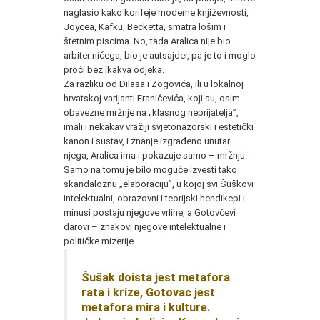
naglasio kako korifeje moderne književnosti,
Joycea, Kafku, Becketta, smatra lošim i
štetnim piscima. No, tada Aralica nije bio
arbiter ničega, bio je autsajder, pa je to i moglo
proći bez ikakva odjeka.
Za razliku od Đilasa i Zogovića, ili u lokalnoj
hrvatskoj varijanti Franičevića, koji su, osim
obavezne mržnje na „klasnog neprijatelja”,
imali i nekakav vražiji svjetonazorski i estetički
kanon i sustav, i znanje izgrađeno unutar
njega, Aralica ima i pokazuje samo – mržnju.
Samo na tomu je bilo moguće izvesti tako
skandaloznu „elaboraciju”, u kojoj svi Šuškovi
intelektualni, obrazovni i teorijski hendikepi i
minusi postaju njegove vrline, a Gotovčevi
darovi – znakovi njegove intelektualne i
političke mizerije.
Šušak doista jest metafora
rata i krize, Gotovac jest
metafora mira i kulture.