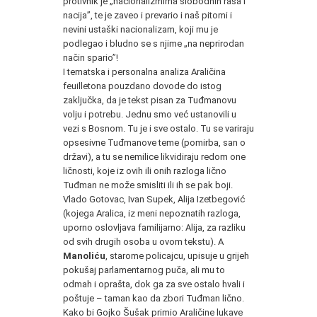
protivnik je „nacionalizmima slobodnih rasa i
nacija”, te je zaveo i prevario i naš pitomi i
nevini ustaški nacionalizam, koji mu je
podlegao i bludno se s njime „na neprirodan
način spario”!
I tematska i personalna analiza Araličina
feuilletona pouzdano dovode do istog
zaključka, da je tekst pisan za Tuđmanovu
volju i potrebu. Jednu smo već ustanovili u
vezi s Bosnom. Tu je i sve ostalo. Tu se variraju
opsesivne Tuđmanove teme (pomirba, san o
državi), a tu se nemilice likvidiraju redom one
ličnosti, koje iz ovih ili onih razloga lično
Tuđman ne može smisliti ili ih se pak boji.
Vlado Gotovac, Ivan Supek, Alija Izetbegović
(kojega Aralica, iz meni nepoznatih razloga,
uporno oslovljava familijarno: Alija, za razliku
od svih drugih osoba u ovom tekstu). A
Manoliću
, starome policajcu, upisuje u grijeh
pokušaj parlamentarnog puča, ali mu to
odmah i oprašta, dok ga za sve ostalo hvali i
poštuje – taman kao da zbori Tuđman lično.
Kako bi Gojko Šušak primio Araličine lukave