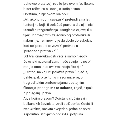
duhovno bratstvo), rodilo je u ovom feuilletonu
biser-rečenicu o Bosni, o Bošnjacima i
Hrvatima, o njihovom sukobu:
„Ali, ako ’prirodni saveznik’ pretendira na isti
teritorij na koji i ti polažeš pravo, a ti s njim nisi
utanačio razgraničenja i usuglasio ciljeve, ili u
tijeku borbe protiv zajedničkog protivnika ili
nakon nje, neminovno je da dođe do sukoba,
kad se ’prirodni saveznik’ pretvara u
’prirodnog protivnika’.“
Od Araličine lukavosti veći je samo njegov
šovenski nacionalizam. Inače se njemu ne bi
mogla omaknuti ovakva izdajnička riječ.
„Teritorij na koji i ti polažeš pravo.” Riječ je,
dakle, ipak o teritoriju i razgraničenju, o
trogloditskim preferencijama dostojnim
fiksacija jednoga
Mate Bobana
, i riječ je ipak
o polaganju prava.
Ali, s kojim pravom? Doista, u slučaju svih
balkanskih šovinista, zvali se Dobrica Ćosić ili
Ivan Aralica, sasvim svejedno, jedna se stvar
aspolutno istovjetno ponavlja: potpuna