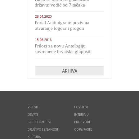
državu: vodič od 7 tačaka
28.04.2020
Portal Antimigrant: poziv na
otvaranje logora i progon
migranata poput bijesnih kerova
18.06.2016
Prilozi za novu Antologiju
suvremene hrvatske gluposti:
Kolinda i ekipa o navijačkim
huliganima
ARHIVA
VIJESTI
POVIJEST
OSVRTI
INTERVJU
LJUDI I KRAJEVI
PRIJEVODI
DRUŠTVO I ZNANOST
COPY/PASTE
KULTURA