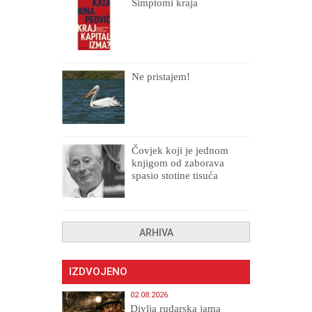
Simptomi kraja
Ne pristajem!
Čovjek koji je jednom
knjigom od zaborava
spasio stotine tisuća
drugih, prokletih i
uništenih
ARHIVA
IZDVOJENO
02.08.2026
Divlja rudarska jama