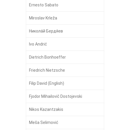
Ernesto Sabato
Miroslav Krleža
Никола́й Бердя́ев
Ivo Andrić
Dietrich Bonhoeffer
Friedrich Nietzsche
Filip David (English)
Fjodor Mihailovič Dostojevski
Nikos Kazantzakis
Meša Selimović