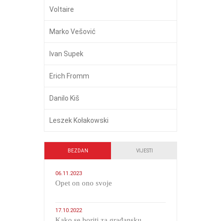
Voltaire
Marko Vešović
Ivan Supek
Erich Fromm
Danilo Kiš
Leszek Kołakowski
BEZDAN
VIJESTI
06.11.2023
​Opet on ono svoje
17.10.2022
Kako se boriti za građansku