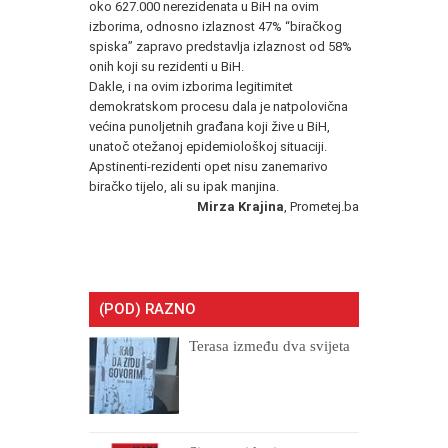
oko 627.000 nerezidenata u BiH na ovim
izborima, odnosno izlaznost 47% “biračkog
spiska” zapravo predstavlja izlaznost od 58%
onih koji su rezidenti u BiH.
Dakle, i na ovim izborima legitimitet
demokratskom procesu dala je natpolovična
većina punoljetnih građana koji žive u BiH,
unatoč otežanoj epidemiološkoj situaciji.
Apstinenti-rezidenti opet nisu zanemarivo
biračko tijelo, ali su ipak manjina.
Mirza Krajina
, Prometej.ba
(POD) RAZNO
Terasa između dva svijeta