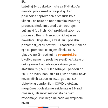
EU.
Izvještaj Evropske komisije za BiH također
navodi i probleme koji se javljaju kao
posljedica neprovođenja presuda koje
ukazuju na neke od nedostataka izbornog
procesa. Međutim pored ovih, postoje i
suštinski (pa i tehnički) problemi izbornog
procesa u Bosni i Hercegovini, koji nisu
navedeni u Izvještaju, a zaslužuju posebnu
pozornost, jer su protivni EU načelima. Neki od
njih su pomenuti u ranijem članku (51%
glasova ne čini većinu) na
prometej.ba
.
Ukoliko uzmemo podatke zvanične
Ankete o
radnoj snazi
, koju objavljuje
Agencija za
statistiku BiH
, 530.000 osoba je u periodu od
2013. do 2019. napustilo BiH, uz dodatak novih
nezvaničnih 73.000 za 2020. godinu. Uz
objektivnu pandemijom COVID-a otežanu
mogućnost dolaska nerezidenata u BiH radi
glasanja, izlaznost rezidenata na ovim
izborima je i više nego na zadovoljavajućem
nivou.