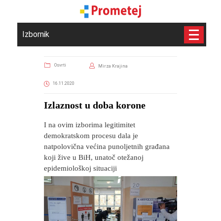
Izbornik
Osvrti
Mirza Krajina
16.11.2020
Izlaznost u doba korone
I na ovim izborima legitimitet
demokratskom procesu dala je
natpolovična većina punoljetnih građana
koji žive u BiH, unatoč otežanoj
epidemiološkoj situaciji