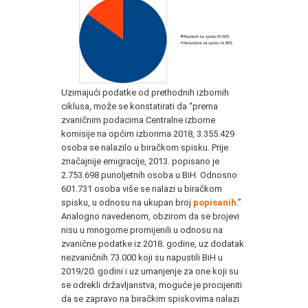
Uzimajući podatke od prethodnih izbornih
ciklusa, može se konstatirati da “prema
zvaničnim podacima Centralne izborne
komisije na općim izborima 2018, 3.355.429
osoba se nalazilo u biračkom spisku. Prije
značajnije emigracije, 2013. popisano je
2.753.698 punoljetnih osoba u BiH. Odnosno
601.731 osoba više se nalazi u biračkom
spisku, u odnosu na ukupan broj
popisanih
.”
Analogno navedenom, obzirom da se brojevi
nisu u mnogome promijenili u odnosu na
zvanične podatke iz 2018. godine, uz dodatak
nezvaničnih 73.000 koji su napustili BiH u
2019/20. godini i uz umanjenje za one koji su
se odrekli državljanstva, moguće je procijeniti
da se zapravo na biračkim spiskovima nalazi