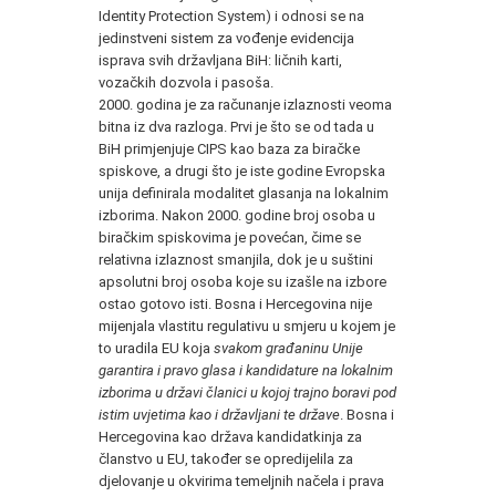
Identity Protection System) i odnosi se na
jedinstveni sistem za vođenje evidencija
isprava svih državljana BiH: ličnih karti,
vozačkih dozvola i pasoša.
2000. godina je za računanje izlaznosti veoma
bitna iz dva razloga. Prvi je što se od tada u
BiH primjenjuje CIPS kao baza za biračke
spiskove, a drugi što je iste godine Evropska
unija definirala modalitet glasanja na lokalnim
izborima. Nakon 2000. godine broj osoba u
biračkim spiskovima je povećan, čime se
relativna izlaznost smanjila, dok je u suštini
apsolutni broj osoba koje su izašle na izbore
ostao gotovo isti. Bosna i Hercegovina nije
mijenjala vlastitu regulativu u smjeru u kojem je
to uradila EU koja
svakom građaninu Unije
garantira i pravo glasa i kandidature na lokalnim
izborima u državi članici u kojoj trajno boravi pod
istim uvjetima kao i državljani te države
. Bosna i
Hercegovina kao država kandidatkinja za
članstvo u EU, također se opredijelila za
djelovanje u okvirima temeljnih načela i prava