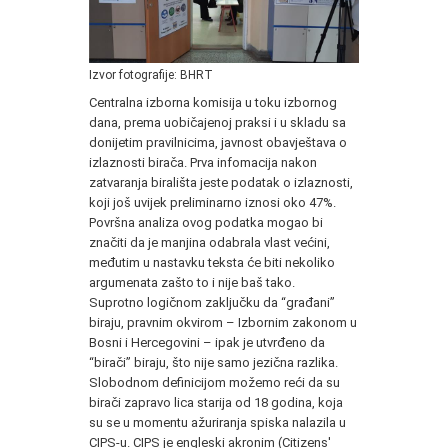
Izvor fotografije: BHRT
Centralna izborna komisija u toku izbornog
dana, prema uobičajenoj praksi i u skladu sa
donijetim pravilnicima, javnost obavještava o
izlaznosti birača. Prva infomacija nakon
zatvaranja birališta jeste podatak o izlaznosti,
koji još uvijek preliminarno iznosi oko 47%.
Površna analiza ovog podatka mogao bi
značiti da je manjina odabrala vlast većini,
međutim u nastavku teksta će biti nekoliko
argumenata zašto to i nije baš tako.
Suprotno logičnom zaključku da “građani”
biraju, pravnim okvirom – Izbornim zakonom u
Bosni i Hercegovini – ipak je utvrđeno da
“birači” biraju, što nije samo jezična razlika.
Slobodnom definicijom možemo reći da su
birači zapravo lica starija od 18 godina, koja
su se u momentu ažuriranja spiska nalazila u
CIPS-u. CIPS je engleski akronim (Citizens'