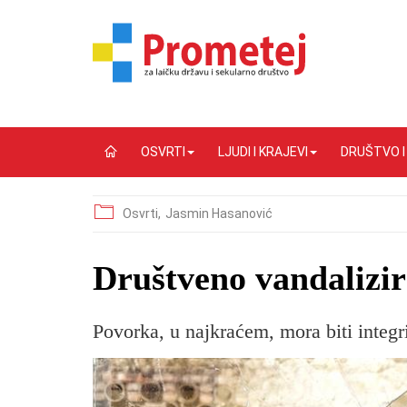
OSVRTI
LJUDI I KRAJEVI
DRUŠTVO 
Osvrti,
Jasmin Hasanović
Društveno vandalizira
Povorka, u najkraćem, mora biti integrir