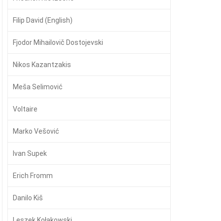
Filip David (English)
Fjodor Mihailovič Dostojevski
Nikos Kazantzakis
Meša Selimović
Voltaire
Marko Vešović
Ivan Supek
Erich Fromm
Danilo Kiš
Leszek Kołakowski