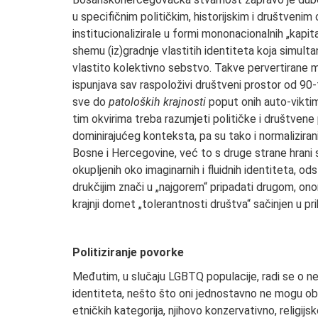
u specifičnim političkim, historijskim i društvenim
institucionalizirale u formi mononacionalnih „kapit
shemu (iz)gradnje vlastitih identiteta koja simulta
vlastito kolektivno sebstvo. Takve pervertirane m
ispunjava sav raspoloživi društveni prostor od 90-
sve do
patoloških krajnosti
poput onih auto-viktimi
tim okvirima treba razumjeti političke i društven
dominirajućeg konteksta, pa su tako i normaliziran
Bosne i Hercegovine, već to s druge strane hrani 
okupljenih oko imaginarnih i fluidnih identiteta, o
drukčijim znači u „najgorem“ pripadati drugom, onom 
krajnji domet „tolerantnosti društva“ sačinjen u p
Politiziranje povorke
Međutim, u slučaju LGBTQ populacije, radi se o ne
identiteta, nešto što oni jednostavno ne mogu obu
etničkih kategorija, njihovo konzervativno, religijsk