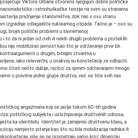
 posjećuje Viktora Orbana otvoreno njegujući dobre političke
nacionalističke i ratnohuškačke tenzije na svim su stranama
nastavlja pražnjenje stanovništva, dok nas
s ovu stranu
jom izgradnje odlagališta nuklearnog otpada. Tačno je – ovo su
ugi, brojni politički problemi u savremenoj
i to da ni jedan od ovih ili nekih drugih problema u proteklih
lizu nije mobilizirao javnost kao što je održavanje prve bh.
ontraargumenti o drugim, bitnijim stvarima u
ne, iako relevantni, u ovakvoj su konstataciji za odbaciti.
o čitati nešto dublje, razlozi za njenim održavanjem mnogo
i, samo o pravima jedne grupe društva, već se tiče svih nas.
tivističkog angažmana koji se javlja tokom 60-tih godina
rize političkog subjekta i usložnjavanja društvenih odnosa,
mješta ka
identitetu
. Identitet je zamijenio društvenu klasu, a
oziciju namjesto pitanja kao što su bila mobilizacija radnika ili
 i eksploatacije više se ne promatraju samo kroz dimenziju