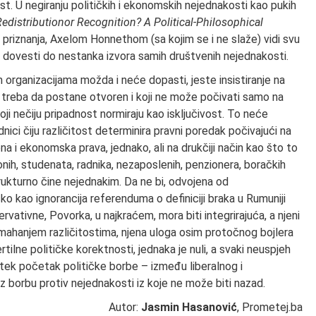
t. U negiranju političkih i ekonomskih nejednakosti kao pukih
edistributionor Recognition? A Political-Philosophical
priznanja, Axelom Honnethom (sa kojim se i ne slaže) vidi svu
le dovesti do nestanka izvora samih društvenih nejednakosti.
m organizacijama možda i neće dopasti, jeste insistiranje na
 treba da postane otvoren i koji ne može počivati samo na
oji nečiju pripadnost normiraju kao isključivost. To neće
nici čiju različitost determinira pravni poredak počivajući na
a i ekonomska prava, jednako, ali na drukčiji način kao što to
ih onih, studenata, radnika, nezaposlenih, penzionera, boračkih
rukturno čine nejednakim. Da ne bi, odvojena od
jasko kao ignorancija referenduma o definiciji braka u Rumuniji
vativne, Povorka, u najkraćem, mora biti integrirajuća, a njeni
 i mahanjem različitostima, njena uloga osim protočnog bojlera
ilne političke korektnosti, jednaka je nuli, a svaki neuspjeh
tek početak političke borbe – između liberalnog i
z borbu protiv nejednakosti iz koje ne može biti nazad.
Autor:
Jasmin Hasanović
, Prometej.ba