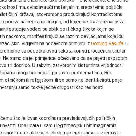
 okolnostima, ovladavajući materijalnim sredstvima politički
alističkih“ država, istovremeno producirajući kontradiktornu
no počiva na negiranju drugog, od kojeg se traži priznanje za
anifestacije vodeći su oblik političkog života kojim se
tih naovamo, manifestirajući se raznim devijacijama koje idu
zacijskih, vidljivim na nedavnom primjeru iz
Gornjeg Vakufa
. U
e probleme sa početka ovog teksta koji su producirani unutar
i. Ne samo da je, primjerice, očekivano da se prijeti raspadom
sve tri desnice. U takvim, zatvorenim sistemima vrijednosti
dstupanja mogu biti česta, pa tako i problematična. Biti
etničkom ili religijskom, ili se samo ne identificirati, pa je
rihvatanju samo takve jedne drugosti kao realnosti.
čemu što je izvan koordinata prevladavajućih političkih
hvatiti. Ona udara u samu legitimacijsku bit imaginarnih
o ishodište odakle se najdirektnije crpi njihova različitost i