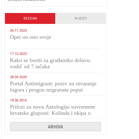
BEZDAN
VIJESTI
06.11.2023
​Opet on ono svoje
17.10.2022
Kako se boriti za građansku državu:
vodič od 7 tačaka
28.04.2020
Portal Antimigrant: poziv na otvaranje
logora i progon migranata poput
bijesnih kerova
18.06.2016
Prilozi za novu Antologiju suvremene
hrvatske gluposti: Kolinda i ekipa o
navijačkim huliganima
ARHIVA