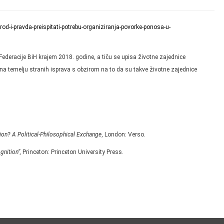
od-i-pravda-preispitati-potrebu-organiziranja-povorke-ponosa-u-
ederacije BiH krajem 2018. godine, a tiču se upisa životne zajednice
na temelju stranih isprava s obzirom na to da su takve životne zajednice
ion? A Political-Philosophical Exchange
, London: Verso.
gnition“,
Princeton: Princeton University Press.