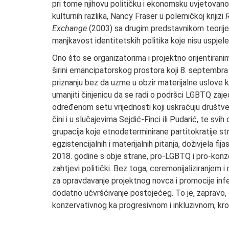
pri tome njihovu političku i ekonomsku uvjetovanos
kulturnih razlika, Nancy Fraser u polemičkoj knjizi
R
Exchange
(2003) sa drugim predstavnikom teorije 
manjkavost identitetskih politika koje nisu uspje
Ono što se organizatorima i projektno orijentirani
širini emancipatorskog prostora koji 8. septembra
priznanju bez da uzme u obzir materijalne uslove k
umanjiti činjenicu da se radi o podršci LGBTQ zajed
određenom setu vrijednosti koji uskraćuju društven
čini i u slučajevima Sejdić-Finci ili Pudarić, te sv
grupacija koje etnodeterminirane partitokratije st
egzistencijalnih i materijalnih pitanja, doživjela fi
2018. godine s obje strane, pro-LGBTQ i pro-konzer
zahtjevi politički. Bez toga, ceremonijaliziranjem
za opravdavanje projektnog novca i promocije infert
dodatno učvršćivanje postojećeg. To je, zapravo, 
konzervativnog ka progresivnom i inkluzivnom, kro