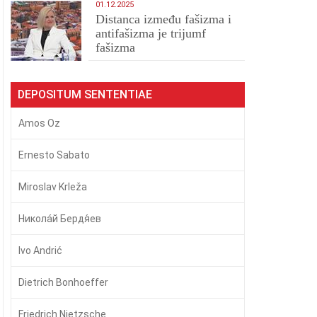
01.12.2025
Distanca između fašizma i
antifašizma je trijumf
fašizma
DEPOSITUM SENTENTIAE
Amos Oz
Ernesto Sabato
Miroslav Krleža
Никола́й Бердя́ев
Ivo Andrić
Dietrich Bonhoeffer
Friedrich Nietzsche