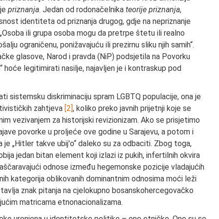
nje
priznanja
. Jedan od rodonačelnika
teorije priznanja
,
isnost identiteta od priznanja drugog, gdje na nepriznanje
 „Osoba ili grupa osoba mogu da pretrpe štetu ili realno
pošalju ograničenu, ponižavajuću ili prezirnu sliku njih samih“.
ačke glasove, Narod i pravda (NiP) podsjetila na Povorku
hoće legitimirati nasilje, najavljen je i kontraskup pod
ati sistemsku diskriminaciju spram LGBTQ populacije, ona je
tivističkih zahtjeva
[2]
, koliko preko javnih prijetnji koje se
im vezivanjem za historijski revizionizam. Ako se prisjetimo
ave povorke u proljeće ove godine u Sarajevu, a potom i
je „Hitler takve ubij'o“ daleko su za odbaciti. Zbog toga,
jedan bitan element koji izlazi iz pukih, infertilnih okvira
ka. Raščaravajući odnose između hegemonske pozicije vladajućih
enih kategorija oblikovanih dominantnim odnosima moći leži
o, stavlja znak pitanja na cjelokupno bosanskohercegovačko
ujućim matricama etnonacionalizama.
o uronjena u identitetske politike – one etničke. One su se