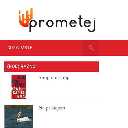
COPY/PASTE
(POD) RAZNO
Simptomi kraja
Ne pristajem!