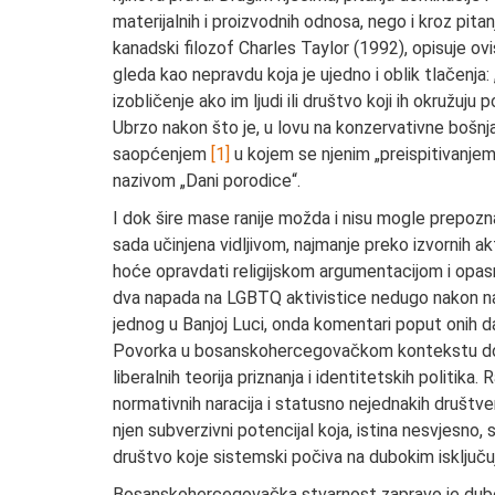
materijalnih i proizvodnih odnosa, nego i kroz pita
kanadski filozof Charles Taylor (1992), opisuje ov
gleda kao nepravdu koja je ujedno i oblik tlačenja:
izobličenje ako im ljudi ili društvo koji ih okružuju 
Ubrzo nakon što je, u lovu na konzervativne bošnj
saopćenjem
[1]
u kojem se njenim „preispitivanjem“ 
nazivom „Dani porodice“.
I dok šire mase ranije možda i nisu mogle prepozn
sada učinjena vidljivom, najmanje preko izvornih ak
hoće opravdati religijskom argumentacijom i opasn
dva napada na LGBTQ aktivistice nedugo nakon naj
jednog u Banjoj Luci, onda komentari poput onih da 
Povorka u bosanskohercegovačkom kontekstu dobija 
liberalnih teorija priznanja i identitetskih politi
normativnih naracija i statusno nejednakih društv
njen subverzivni potencijal koja, istina nesvjesn
društvo koje sistemski počiva na dubokim isključ
Bosanskohercegovačka stvarnost zapravo je dubok