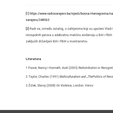
[1]
https://www.radiosarajevo.ba/vijesti/bosna-i-hercegovina/nar
sarajevu/348563
[2]
Radi se, između ostalog, o zahtjevima koji su upućeni Vladi F
istospolnih parova u adekvatnu matičnu evidenciju u BiH i FBiH 
zaključili državljani BiH i FBiH u inostranstvu.
Literatura
1.Fraser, Nancy i Honneth, Axel (2003)
Redistribution or Recognit
2.Taylor, Charles (1991)
Multiculturalism and „ThePolitics of Reco
3.Žižek, Slavoj (2008)
On Violence
, London: Verso.