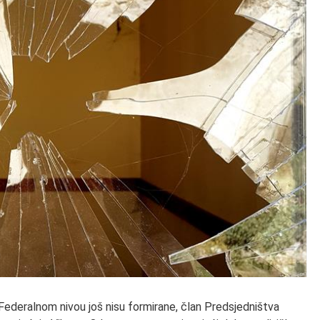
 Federalnom nivou još nisu formirane, član Predsjedništva