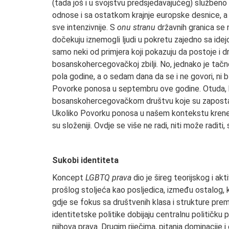
(tada još i u svojstvu predsjedavajućeg) službeno
odnose i sa ostatkom krajnje europske desnice, a 
sve intenzivnije. S
onu stranu
državnih granica se 
dočekuju iznemogli ljudi u pokretu zajedno sa ide
samo neki od primjera koji pokazuju da postoje i dr
bosanskohercegovačkoj zbilji. No, jednako je tačno 
pola godine, a o sedam dana da se i ne govori, ni b
Povorke ponosa u septembru ove godine. Otuda, k
bosanskohercegovačkom društvu koje su zapostavlje
Ukoliko Povorku ponosa u našem kontekstu krenem
su složeniji. Ovdje se više ne radi, niti može radit
Sukobi identiteta
Koncept
LGBTQ prava
dio je šireg teorijskog i ak
prošlog stoljeća kao posljedica, između ostalog, k
gdje se fokus sa društvenih klasa i strukture pre
identitetske politike dobijaju centralnu političku p
njihova prava. Drugim riječima, pitanja dominacije