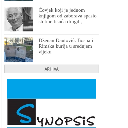
Čovjek koji je jednom
knjigom od zaborava spasio
stotine tisuća drugih,
prokletih i uništenih
Dženan Dautović: Bosna i
Rimska kurija u srednjem
vijeku
ARHIVA