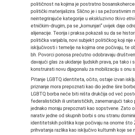
političnost na kojima je postratno bosanskoherc
politički materijalizira. Slično je i sa pežorativn
neintegrirajuće kategorije u
ekskluzivno tkivo etn
etničkim-drugim, pa se „komunjari“ uvijek daje od
alijenacije. Teorija i praksa pokazali su da se hist
politička varijabla, novi subjekt političkog koji nije 
isključivosti i temelje na kojima one počivaju, te o
bh. Povorci ponosa prećutno odobravaju društveno 
davajući glas za ukidanje ljudskih prava, pa tako i
konstruirati novu dijagonalu za mobilizaciju s onu 
Pitanje LGBTQ identiteta, očito, ostaje izvan isk
priznanje mora prepoznati kao dio jedne šire borbe
LGBTQ borba neće biti ništa drukčija od već postoj
federalističkih ili unitarističkih, zanemarujući tak
jednako moraju prepoznati kao sopstvene. Zato on
narativ jedne od skupnih borbi s onu stranu dominir
identitetskih politika koje počivaju na onome što
prihvatanja razlika kao isključivo kulturnih koje se n