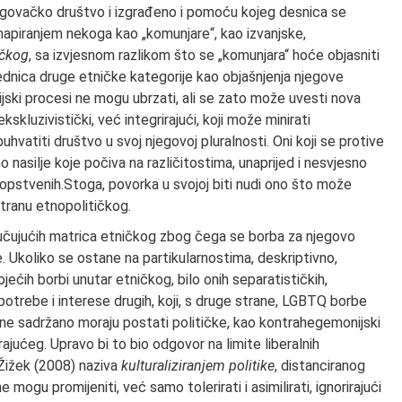
egovačko društvo i izgrađeno i pomoću kojeg desnica se
im mapiranjem nekoga kao „komunjare“, kao izvanjske,
ičkog
, sa izvjesnom razlikom što se „komunjara“ hoće objasniti
rednica druge etničke kategorije kao objašnjenja njegove
orijski procesi ne mogu ubrzati, ali se zato može uvesti nova
ekskluzivistički, već integrirajući, koji može minirati
buhvatiti društvo u svoj njegovoj pluralnosti. Oni koji se protive
nasilje koje počiva na različitostima, unaprijed i nesvjesno
 sopstvenih.Stoga, povorka u svojoj biti nudi ono što može
stranu etnopolitičkog.
ljučujućih matrica etničkog zbog čega se borba za njegovo
. Ukoliko se ostane na partikularnostima, deskriptivno,
ećih borbi unutar etničkog, bilo onih separatističkih,
o potrebe i interese drugih, koji, s druge strane, LGBTQ borbe
e sadržano moraju postati političke, kao kontrahegemonijski
ajućeg. Upravo bi to bio odgovor na limite liberalnih
 Žižek (2008) naziva
kulturaliziranjem politike
, distanciranog
e mogu promijeniti, već samo tolerirati i asimilirati, ignorirajući