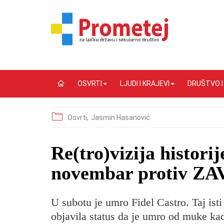
OSVRTI
LJUDI I KRAJEVI
DRUŠTVO 
Osvrti,
Jasmin Hasanović
Re(tro)vizija historij
novembar protiv Z
U subotu je umro Fidel Castro. Taj isti
objavila status da je umro od muke kada