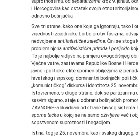
suprotnostima, od
separatizama
kroz 9. januar, 
i Hercegovina kao ostatak svojih etnoteritorijalno
odnosno bošnjačka.
Sve tri strane, kako one koje ga ignoriraju, tako i o
vrijednosti zajedničke borbe protiv fašizma, odv
nedvojbene
antifašističke zaleđine
. Čini se stoga
problem njena
antifašistička priroda i porijeklo
koj
To je najbolje vidljivo na primjeru ovogodišnjeg o
Vječne vatre, zastavama Republike Bosne i Herc
javne i političke elite spomen obilježjima iz per
hrvatskog i srpskog, dominantni bošnjački političk
„komunističkog“ diskursa i identiteta 25. novembr
Istovremeno, s druge strane, dok se partizanima uči
sasvim sigurno, staje u odbranu bošnjačkih promoto
ZAVNOBiH-a likvidirani od strane bivšeg sistema.
sporna tačka
u kojoj se ne samo
oživljava
već i
ob
sopstvenom suprotnosti i negacijom.
Istina, tog je 25. novembra, kao i svakog drugog, 