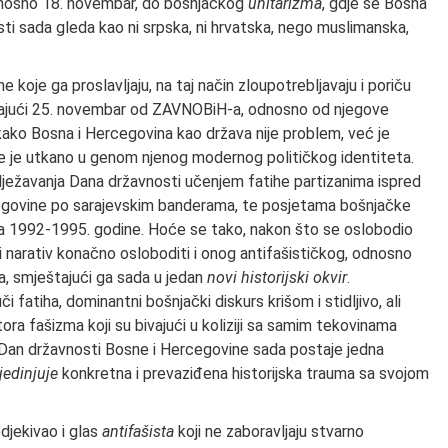
odnosno 18. novembar, do bošnjačkog
unitarizma
, gdje se Bosna
sti sada gleda kao ni srpska, ni hrvatska, nego muslimanska,
ne koje ga proslavljaju, na taj način zloupotrebljavaju i poriču
ajajući 25. novembar od ZAVNOBiH-a, odnosno od njegove
 kako Bosna i Hercegovina kao država nije problem, već je
e je utkano u genom njenog modernog političkog identiteta.
bilježavanja Dana državnosti učenjem fatihe partizanima ispred
egovine po sarajevskim banderama, te posjetama bošnjačke
ioda 1992-1995. godine. Hoće se tako, nakon što se oslobodio
i narativ konačno osloboditi i onog antifašističkog, odnosno
a, smještajući ga sada u jedan
novi historijski okvir
.
 fatiha, dominantni bošnjački diskurs krišom i stidljivo, ali
ra fašizma koji su bivajući u koliziji sa samim tekovinama
 Dan državnosti Bosne i Hercegovine sada postaje jedna
jedinjuje
konkretna i prevaziđena historijska trauma sa svojom
odjekivao i glas
antifašista
koji ne zaboravljaju stvarno