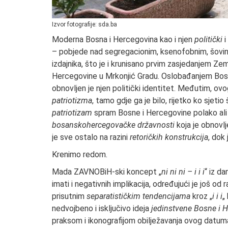
Izvor fotografije: sda.ba
Moderna Bosna i Hercegovina kao i njen
politički
i
– pobjede nad segregacionim, ksenofobnim, šovinis
izdajnika, što je i krunisano prvim zasjedanjem Z
Hercegovine u Mrkonjić Gradu. Oslobađanjem Bosne
obnovljen je njen politički identitet. Međutim, ov
patriotizma
, tamo gdje ga je bilo, rijetko ko sjetio
patriotizam
spram Bosne i Hercegovine polako ali
bosanskohercegovačke državnosti
koja je obnovlj
je sve ostalo na razini
retoričkih konstrukcija
, dok
Krenimo redom.
Mada ZAVNOBiH-ski koncept „
ni ni ni – i i i
“ iz d
imati i negativnih implikacija, određujući je još od 
prisutnim
separatističkim tendencijama
kroz „
i i i
„
nedvojbeno i isključivo ideja
jedinstvene Bosne i 
praksom i ikonografijom obilježavanja ovog datuma