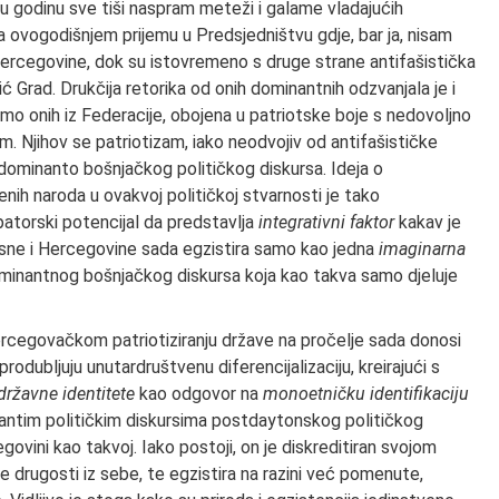
 u godinu sve tiši naspram meteži i galame vladajućih
na ovogodišnjem prijemu u Predsjedništvu gdje, bar ja, nisam
Hercegovine, dok su istovremeno s druge strane antifašistička
ć Grad. Drukčija retorika od onih dominantnih odzvanjala je i
mo onih iz Federacije, obojena u patriotske boje s nedovoljno
m. Njihov se patriotizam, iako neodvojiv od antifašističke
dominanto bošnjačkog političkog diskursa. Ideja o
enih naroda u ovakvoj političkoj stvarnosti je tako
patorski potencijal da predstavlja
integrativni faktor
kakav je
sne i Hercegovine sada egzistira samo kao jedna
imaginarna
ominantnog bošnjačkog diskursa koja kao takva samo djeluje
rcegovačkom patriotiziranju države na pročelje sada donosi
rodubljuju unutardruštvenu diferencijalizaciju, kreirajući s
državne identitete
kao odgovor na
monoetničku identifikaciju
antim političkim diskursima postdaytonskog političkog
vini kao takvoj. Iako postoji, on je diskreditiran svojom
e drugosti iz sebe, te egzistira na razini već pomenute,