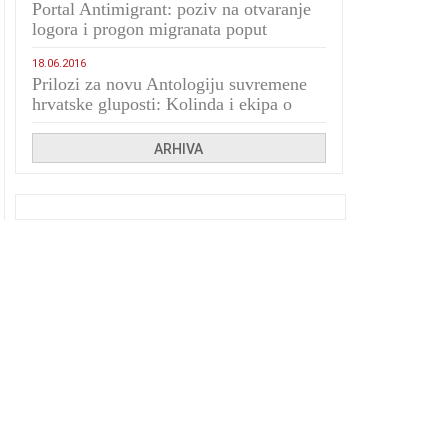
Portal Antimigrant: poziv na otvaranje
logora i progon migranata poput
bijesnih kerova
18.06.2016
Prilozi za novu Antologiju suvremene
hrvatske gluposti: Kolinda i ekipa o
navijačkim huliganima
ARHIVA