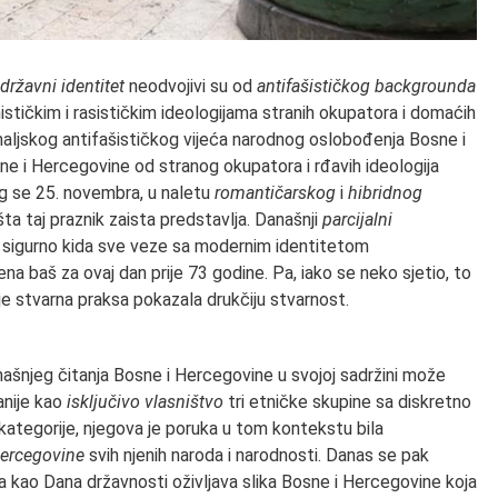
državni identitet
neodvojivi su od
antifašističkog backgrounda
tičkim i rasističkim ideologijama stranih okupatora i domaćih
emaljskog antifašističkog vijeća narodnog oslobođenja Bosne i
 i Hercegovine od stranog okupatora i rđavih ideologija
og se 25. novembra, u naletu
romantičarskog
i
hibridnog
 šta taj praznik zaista predstavlja. Današnji
parcijalni
 sigurno kida sve veze sa modernim identitetom
ena baš za ovaj dan prije 73 godine. Pa, iako se neko sjetio, to
 je stvarna praksa pokazala drukčiju stvarnost.
anašnjeg čitanja Bosne i Hercegovine u svojoj sadržini može
ranije kao
isključivo vlasništvo
tri etničke skupine sa diskretno
 kategorije, njegova je poruka u tom kontekstu bila
Hercegovine
svih njenih naroda i narodnosti. Danas se pak
 kao Dana državnosti oživljava slika Bosne i Hercegovine koja