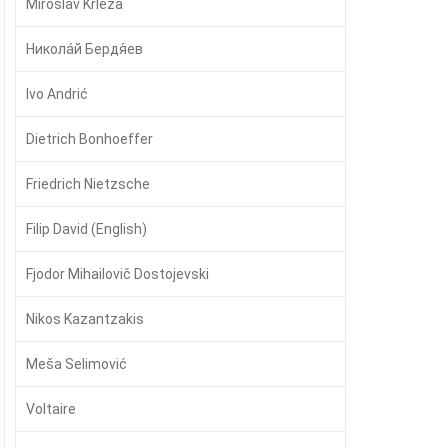
Miroslav Krleža
Никола́й Бердя́ев
Ivo Andrić
Dietrich Bonhoeffer
Friedrich Nietzsche
Filip David (English)
Fjodor Mihailovič Dostojevski
Nikos Kazantzakis
Meša Selimović
Voltaire