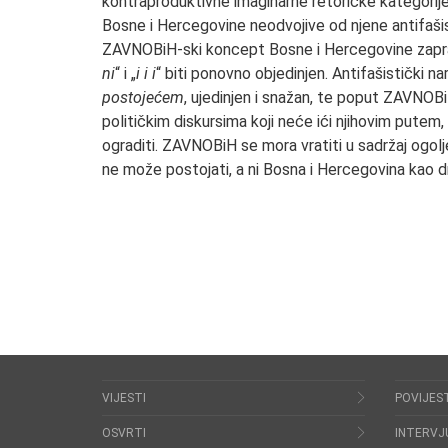
kontraproduktivne imaginarne retoričke kategorije.
Bosne i Hercegovine neodvojive od njene antifašist
ZAVNOBiH-ski koncept Bosne i Hercegovine zapra
ni
“ i „
i i i
“ biti ponovno objedinjen. Antifašistički 
postojećem
, ujedinjen i snažan, te poput ZAVNOBi
političkim diskursima koji neće ići njihovim putem,
ograditi. ZAVNOBiH se mora vratiti u sadržaj ogol
ne može postojati, a ni Bosna i Hercegovina kao d
VIJESTI
POVIJES
OSVRTI
INTERVJ