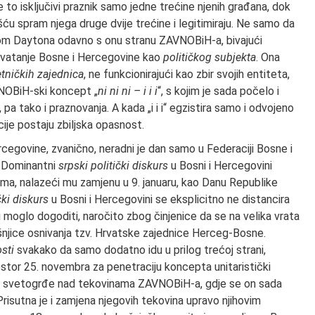
 to isključivi praznik samo jedne trećine njenih građana, dok
ću spram njega druge dvije trećine i legitimiraju. Ne samo da
om Daytona odavno s onu stranu ZAVNOBiH-a, bivajući
o shvatanje Bosne i Hercegovine kao
političkog subjekta
. Ona
etničkih zajednica
, ne funkcionirajući kao zbir svojih entiteta,
VNOBiH-ski koncept „
ni ni ni – i i i
“, s kojim je sada počelo i
 tako i praznovanja. A kada „i i i“ egzistira samo i odvojeno
cije postaju zbiljska opasnost.
govine, zvanično, neradni je dan samo u Federaciji Bosne i
. Dominantni
srpski politički diskurs
u Bosni i Hercegovini
ma, nalazeći mu zamjenu u 9. januaru, kao Danu Republike
čki diskurs
u Bosni i Hercegovini se eksplicitno ne distancira
i moglo dogoditi, naročito zbog činjenice da se na velika vrata
njice osnivanja tzv. Hrvatske zajednice Herceg-Bosne.
sti
svakako da samo dodatno idu u prilog trećoj strani,
stor 25. novembra za penetraciju koncepta unitaristički
no svetogrđe nad tekovinama ZAVNOBiH-a, gdje se on sada
Prisutna je i zamjena njegovih tekovina upravo njihovim