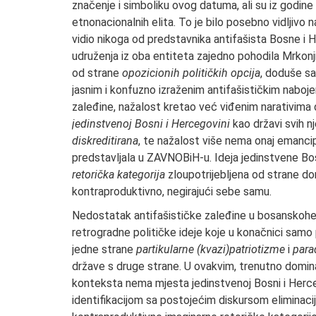
značenje i simboliku ovog datuma, ali su iz godine
etnonacionalnih elita. To je bilo posebno vidljivo 
vidio nikoga od predstavnika antifašista Bosne i 
udruženja iz oba entiteta zajedno pohodila Mrkonji
od strane
opozicionih političkih opcija
, doduše sa
jasnim i konfuzno izraženim antifašističkim naboje
zaleđine, nažalost kretao već viđenim narativima 
jedinstvenoj Bosni i Hercegovini
kao državi svih nj
diskreditirana
, te nažalost više nema onaj emanci
predstavljala u ZAVNOBiH-u. Ideja jedinstvene Bo
retorička kategorija
zloupotrijebljena od strane d
kontraproduktivno, negirajući sebe samu.
Nedostatak antifašističke zaleđine u bosanskohe
retrogradne političke ideje koje u konačnici samo p
jedne strane
partikularne (kvazi)patriotizme
i
para
države s druge strane. U ovakvim, trenutno domin
konteksta nema mjesta jedinstvenoj Bosni i Hercego
identifikacijom sa postojećim diskursom eliminacij