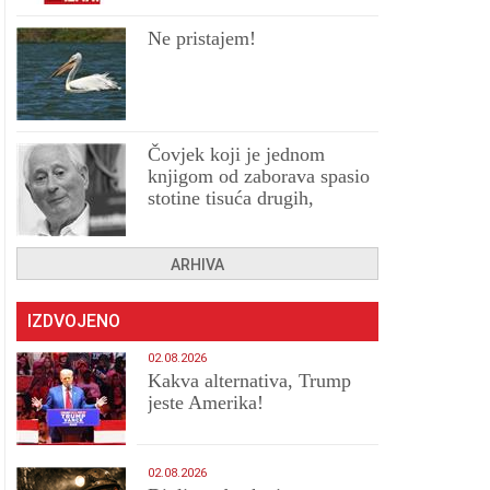
Ne pristajem!
Čovjek koji je jednom
knjigom od zaborava spasio
stotine tisuća drugih,
prokletih i uništenih
ARHIVA
IZDVOJENO
02.08.2026
Kakva alternativa, Trump
jeste Amerika!
02.08.2026