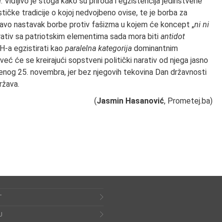
 Vidljivo je stoga kako su priroda i egzistencija jedinstvene
ičke tradicije o kojoj nedvojbeno ovise, te je borba za
vo nastavak borbe protiv fašizma u kojem će koncept „
ni ni
narativ sa patriotskim elementima sada mora biti
antidot
H-a egzistirati kao
paralelna kategorija
dominantnim
 već će se kreirajući sopstveni politički narativ od njega jasno
jenog 25. novembra, jer bez njegovih tekovina Dan državnosti
ržava.
(
Jasmin Hasanović
, Prometej.ba)
T
U