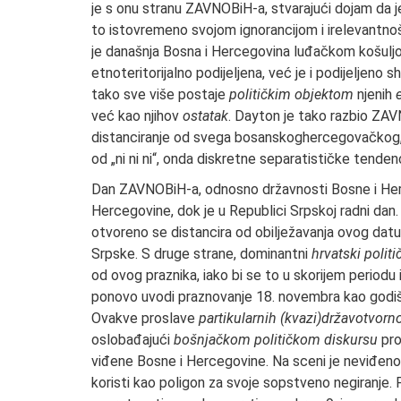
je s onu stranu ZAVNOBiH-a, stvarajući dojam da je
to istovremeno svojom ignorancijom i irelevantnoš
je današnja Bosna i Hercegovina luđačkom košulj
etnoteritorijalno podijeljena, već je i podijeljen
tako sve više postaje
političkim objektom
njenih
već kao njihov
ostatak
. Dayton je tako razbio ZA
distanciranje od svega bosanskoghercegovačkog, pa
od „ni ni ni“, onda diskretne separatističke tenden
Dan ZAVNOBiH-a, odnosno državnosti Bosne i Herce
Hercegovine, dok je u Republici Srpskoj radni dan
otvoreno se distancira od obilježavanja ovog datu
Srpske. S druge strane, dominantni
hrvatski politi
od ovog praznika, iako bi se to u skorijem periodu 
ponovo uvodi praznovanje 18. novembra kao godiš
Ovakve proslave
partikularnih (kvazi)državotvorno
oslobađajući
bošnjačkom političkom diskursu
pro
viđene Bosne i Hercegovine. Na sceni je neviđe
koristi kao poligon za svoje sopstveno negiranje. 