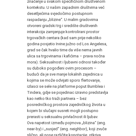
značenje u svakom specifičnom društvenom
kontekstu. U našim zapadnim društvima već
desetljećima svjedočimo postupnom
raspadanju „blizine“. U malim gradovima
otvoreni gradski trg i središte društvenih
interakcija zamjenjuje kontrolirani prostor
trgovačkih centara (kad sam prije nekoliko
godina posjetio Irvine južno od Los Angelesa,
grad se čak hvalio time da više nema javnih
ulica sa trgovinama i kafićima – prava noćna
mora). Seksualnost i ljubavni odnosi također
su duboko pogođeni ovim procesom –
budući da je sve manje lokalnih zajednica u
kojima se može odvijati sporo flertovanje,
izlasci se sele na platforme poput Bumblea i
Tindera, gdje se pojedinac izravno predstavlja
kao netko tko traži partnera – bez
posredničkog prostora zajedničkog života u
kojem bi slučajni susreti mogli postupno
prerasti u seksualnu privlačnost ili ljubav.
Ova napetost između pojmova „blizina“ (eng.
near-by) i „susjed“ (eng. neighbor), koji zvuče
slično, ali nose različite konotacije, otkriva