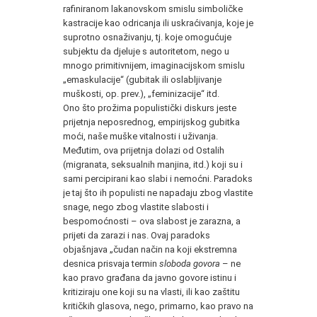
rafiniranom lakanovskom smislu simboličke
kastracije kao odricanja ili uskraćivanja, koje je
suprotno osnaživanju, tj. koje omogućuje
subjektu da djeluje s autoritetom, nego u
mnogo primitivnijem, imaginacijskom smislu
„emaskulacije“ (gubitak ili oslabljivanje
muškosti, op. prev.), „feminizacije“ itd.
Ono što prožima populistički diskurs jeste
prijetnja neposrednog, empirijskog gubitka
moći, naše muške vitalnosti i uživanja.
Međutim, ova prijetnja dolazi od Ostalih
(migranata, seksualnih manjina, itd.) koji su i
sami percipirani kao slabi i nemoćni. Paradoks
je taj što ih populisti ne napadaju zbog vlastite
snage, nego zbog vlastite slabosti i
bespomoćnosti – ova slabost je zarazna, a
prijeti da zarazi i nas. Ovaj paradoks
objašnjava „čudan način na koji ekstremna
desnica prisvaja termin
sloboda govora
– ne
kao pravo građana da javno govore istinu i
kritiziraju one koji su na vlasti, ili kao zaštitu
kritičkih glasova, nego, primarno, kao pravo na