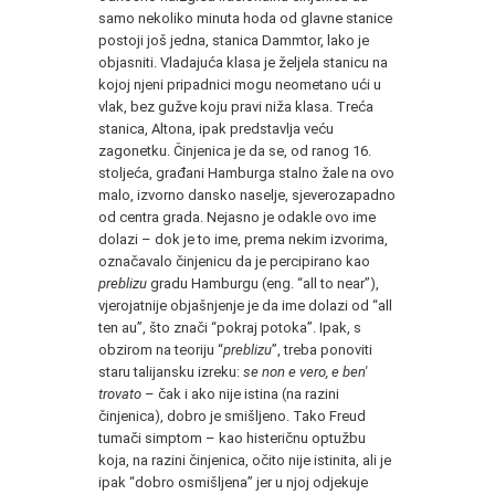
samo nekoliko minuta hoda od glavne stanice
postoji još jedna, stanica Dammtor, lako je
objasniti. Vladajuća klasa je željela stanicu na
kojoj njeni pripadnici mogu neometano ući u
vlak, bez gužve koju pravi niža klasa. Treća
stanica, Altona, ipak predstavlja veću
zagonetku. Činjenica je da se, od ranog 16.
stoljeća, građani Hamburga stalno žale na ovo
malo, izvorno dansko naselje, sjeverozapadno
od centra grada. Nejasno je odakle ovo ime
dolazi – dok je to ime, prema nekim izvorima,
označavalo činjenicu da je percipirano kao
preblizu
gradu Hamburgu (eng. “all to near”),
vjerojatnije objašnjenje je da ime dolazi od “all
ten au”, što znači “pokraj potoka”. Ipak, s
obzirom na teoriju “
preblizu
”, treba ponoviti
staru talijansku izreku:
se non e vero, e ben'
trovato
– čak i ako nije istina (na razini
činjenica), dobro je smišljeno. Tako Freud
tumači simptom – kao histeričnu optužbu
koja, na razini činjenica, očito nije istinita, ali je
ipak “dobro osmišljena” jer u njoj odjekuje