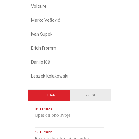
Voltaire
Marko Vešović
Ivan Supek
Erich Fromm
Danilo Kiš
Leszek Kołakowski
BEZDAN
VIJESTI
06.11.2023
​Opet on ono svoje
17.10.2022
Kako se boriti za građansku