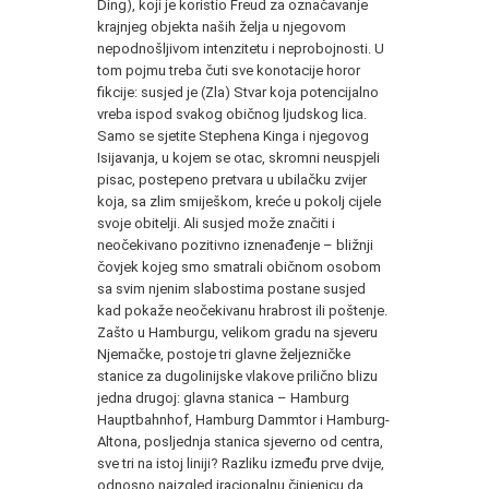
Ding), koji je koristio Freud za označavanje
krajnjeg objekta naših želja u njegovom
nepodnošljivom intenzitetu i neprobojnosti. U
tom pojmu treba čuti sve konotacije horor
fikcije: susjed je (Zla) Stvar koja potencijalno
vreba ispod svakog običnog ljudskog lica.
Samo se sjetite Stephena Kinga i njegovog
Isijavanja, u kojem se otac, skromni neuspjeli
pisac, postepeno pretvara u ubilačku zvijer
koja, sa zlim smiješkom, kreće u pokolj cijele
svoje obitelji. Ali susjed može značiti i
neočekivano pozitivno iznenađenje – bližnji
čovjek kojeg smo smatrali običnom osobom
sa svim njenim slabostima postane susjed
kad pokaže neočekivanu hrabrost ili poštenje.
Zašto u Hamburgu, velikom gradu na sjeveru
Njemačke, postoje tri glavne željezničke
stanice za dugolinijske vlakove prilično blizu
jedna drugoj: glavna stanica – Hamburg
Hauptbahnhof, Hamburg Dammtor i Hamburg-
Altona, posljednja stanica sjeverno od centra,
sve tri na istoj liniji? Razliku između prve dvije,
odnosno naizgled iracionalnu činjenicu da