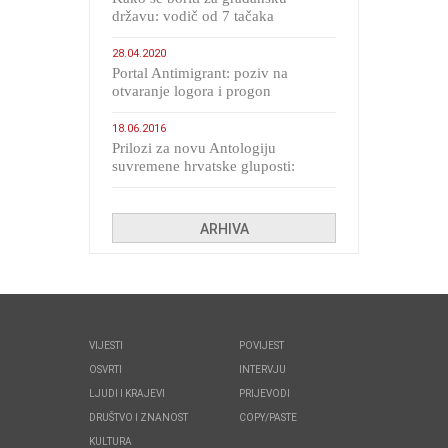
državu: vodič od 7 tačaka
28.04.2020
Portal Antimigrant: poziv na
otvaranje logora i progon
migranata poput bijesnih kerova
18.06.2016
Prilozi za novu Antologiju
suvremene hrvatske gluposti:
Kolinda i ekipa o navijačkim
huliganima
ARHIVA
VIJESTI
POVIJEST
OSVRTI
INTERVJU
LJUDI I KRAJEVI
PRIJEVODI
DRUŠTVO I ZNANOST
COPY/PASTE
KULTURA