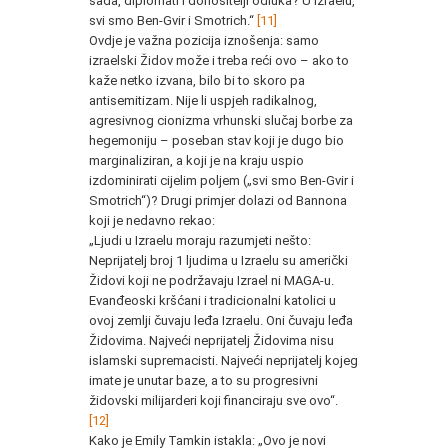
sada, diplomati i donositelji odluka? U Izraelu,
svi smo Ben-Gvir i Smotrich.“
[11]
Ovdje je važna pozicija iznošenja: samo
izraelski Židov može i treba reći ovo – ako to
kaže netko izvana, bilo bi to skoro pa
antisemitizam. Nije li uspjeh radikalnog,
agresivnog cionizma vrhunski slučaj borbe za
hegemoniju – poseban stav koji je dugo bio
marginaliziran, a koji je na kraju uspio
izdominirati cijelim poljem („svi smo Ben-Gvir i
Smotrich“)? Drugi primjer dolazi od Bannona
koji je nedavno rekao:
„Ljudi u Izraelu moraju razumjeti nešto:
Neprijatelj broj 1 ljudima u Izraelu su američki
Židovi koji ne podržavaju Izrael ni MAGA-u.
Evanđeoski kršćani i tradicionalni katolici u
ovoj zemlji čuvaju leđa Izraelu. Oni čuvaju leđa
Židovima. Najveći neprijatelj Židovima nisu
islamski supremacisti. Najveći neprijatelj kojeg
imate je unutar baze, a to su progresivni
židovski milijarderi koji financiraju sve ovo“.
[12]
Kako je Emily Tamkin istakla: „Ovo je novi