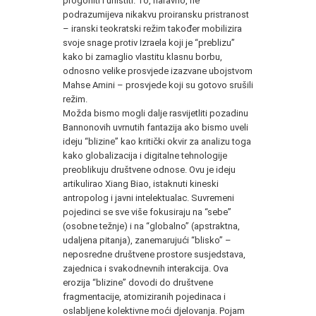
progoniti i uništiti. To, naravno, ne
podrazumijeva nikakvu proiransku pristranost
– iranski teokratski režim također mobilizira
svoje snage protiv Izraela koji je “preblizu”
kako bi zamaglio vlastitu klasnu borbu,
odnosno velike prosvjede izazvane ubojstvom
Mahse Amini – prosvjede koji su gotovo srušili
režim.
Možda bismo mogli dalje rasvijetliti pozadinu
Bannonovih uvrnutih fantazija ako bismo uveli
ideju “blizine” kao kritički okvir za analizu toga
kako globalizacija i digitalne tehnologije
preoblikuju društvene odnose. Ovu je ideju
artikulirao Xiang Biao, istaknuti kineski
antropolog i javni intelektualac. Suvremeni
pojedinci se sve više fokusiraju na “sebe”
(osobne težnje) i na “globalno” (apstraktna,
udaljena pitanja), zanemarujući “blisko” –
neposredne društvene prostore susjedstava,
zajednica i svakodnevnih interakcija. Ova
erozija “blizine” dovodi do društvene
fragmentacije, atomiziranih pojedinaca i
oslabljene kolektivne moći djelovanja. Pojam