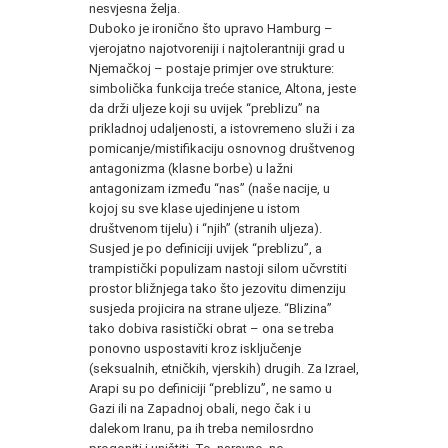
nesvjesna želja.
Duboko je ironično što upravo Hamburg –
vjerojatno najotvoreniji i najtolerantniji grad u
Njemačkoj – postaje primjer ove strukture:
simbolička funkcija treće stanice, Altona, jeste
da drži uljeze koji su uvijek “preblizu” na
prikladnoj udaljenosti, a istovremeno služi i za
pomicanje/mistifikaciju osnovnog društvenog
antagonizma (klasne borbe) u lažni
antagonizam između “nas” (naše nacije, u
kojoj su sve klase ujedinjene u istom
društvenom tijelu) i “njih” (stranih uljeza).
Susjed je po definiciji uvijek “preblizu”, a
trampistički populizam nastoji silom učvrstiti
prostor bližnjega tako što jezovitu dimenziju
susjeda projicira na strane uljeze. “Blizina”
tako dobiva rasistički obrat – ona se treba
ponovno uspostaviti kroz isključenje
(seksualnih, etničkih, vjerskih) drugih. Za Izrael,
Arapi su po definiciji “preblizu”, ne samo u
Gazi ili na Zapadnoj obali, nego čak i u
dalekom Iranu, pa ih treba nemilosrdno