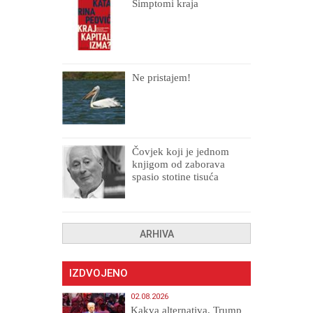
Simptomi kraja
Ne pristajem!
Čovjek koji je jednom
knjigom od zaborava
spasio stotine tisuća
drugih, prokletih i
uništenih
ARHIVA
IZDVOJENO
02.08.2026
Kakva alternativa, Trump