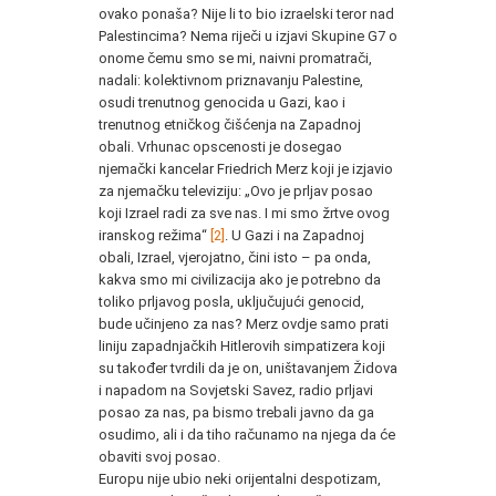
ovako ponaša? Nije li to bio izraelski teror nad
Palestincima? Nema riječi u izjavi Skupine G7 o
onome čemu smo se mi, naivni promatrači,
nadali: kolektivnom priznavanju Palestine,
osudi trenutnog genocida u Gazi, kao i
trenutnog etničkog čišćenja na Zapadnoj
obali. Vrhunac opscenosti je dosegao
njemački kancelar Friedrich Merz koji je izjavio
za njemačku televiziju: „Ovo je prljav posao
koji Izrael radi za sve nas. I mi smo žrtve ovog
iranskog režima“
[2]
. U Gazi i na Zapadnoj
obali, Izrael, vjerojatno, čini isto – pa onda,
kakva smo mi civilizacija ako je potrebno da
toliko prljavog posla, uključujući genocid,
bude učinjeno za nas? Merz ovdje samo prati
liniju zapadnjačkih Hitlerovih simpatizera koji
su također tvrdili da je on, uništavanjem Židova
i napadom na Sovjetski Savez, radio prljavi
posao za nas, pa bismo trebali javno da ga
osudimo, ali i da tiho računamo na njega da će
obaviti svoj posao.
Europu nije ubio neki orijentalni despotizam,