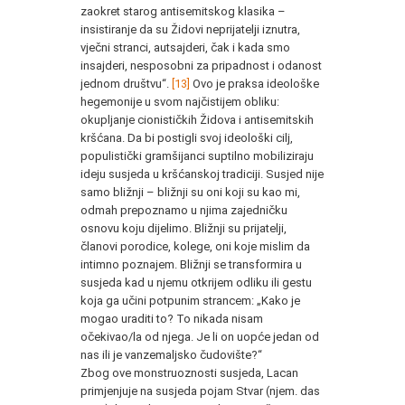
zaokret starog antisemitskog klasika –
insistiranje da su Židovi neprijatelji iznutra,
vječni stranci, autsajderi, čak i kada smo
insajderi, nesposobni za pripadnost i odanost
jednom društvu“.
[13]
Ovo je praksa ideološke
hegemonije u svom najčistijem obliku:
okupljanje cionističkih Židova i antisemitskih
kršćana. Da bi postigli svoj ideološki cilj,
populistički gramšijanci suptilno mobiliziraju
ideju susjeda u kršćanskoj tradiciji. Susjed nije
samo bližnji – bližnji su oni koji su kao mi,
odmah prepoznamo u njima zajedničku
osnovu koju dijelimo. Bližnji su prijatelji,
članovi porodice, kolege, oni koje mislim da
intimno poznajem. Bližnji se transformira u
susjeda kad u njemu otkrijem odliku ili gestu
koja ga učini potpunim strancem: „Kako je
mogao uraditi to? To nikada nisam
očekivao/la od njega. Je li on uopće jedan od
nas ili je vanzemaljsko čudovište?“
Zbog ove monstruoznosti susjeda, Lacan
primjenjuje na susjeda pojam Stvar (njem. das