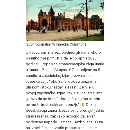
Izvor fotografije: Wikimedia Commons
U kaotičnom metežu posljednjih dana, skoro
pa nitko nije primijetio da je 16. lipnja 2025.
godine Europa kao emancipacijska ideja umrla
u Kanadi. Zemlje Skupine G7, okupljene na 51.
samitu, u zajedničkoj izjavi pozvale su na
„deeskalaciju“ oko Irana, dok su tenzije na
Bliskom istoku nastavljale rasti. Zemlje, u
svojoj zajedničkoj izjavi, rekle su da Izrael ima
„pravo da se brani“, dodajući da „Iran nikada
ne može imati nuklearno oružje“
[1]
. Dakle,
deeskalacija znači „bezuslovnu predaju“ jedne
strane (Irana). Čak i ako je točno da je Iran
podsticao napade Hamasa, Hezbollaha i Huta
na Izrael, šta je otvorilo prostor Iranu da se