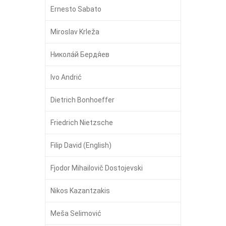
Ernesto Sabato
Miroslav Krleža
Никола́й Бердя́ев
Ivo Andrić
Dietrich Bonhoeffer
Friedrich Nietzsche
Filip David (English)
Fjodor Mihailovič Dostojevski
Nikos Kazantzakis
Meša Selimović