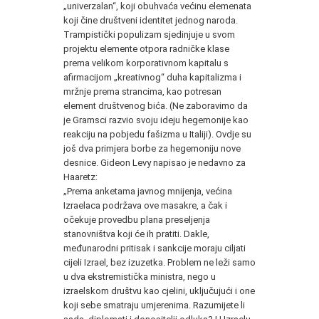
„univerzalan“, koji obuhvaća većinu elemenata
koji čine društveni identitet jednog naroda.
Trampistički populizam sjedinjuje u svom
projektu elemente otpora radničke klase
prema velikom korporativnom kapitalu s
afirmacijom „kreativnog“ duha kapitalizma i
mržnje prema strancima, kao potresan
element društvenog bića. (Ne zaboravimo da
je Gramsci razvio svoju ideju hegemonije kao
reakciju na pobjedu fašizma u Italiji). Ovdje su
još dva primjera borbe za hegemoniju nove
desnice. Gideon Levy napisao je nedavno za
Haaretz:
„Prema anketama javnog mnijenja, većina
Izraelaca podržava ove masakre, a čak i
očekuje provedbu plana preseljenja
stanovništva koji će ih pratiti. Dakle,
međunarodni pritisak i sankcije moraju ciljati
cijeli Izrael, bez izuzetka. Problem ne leži samo
u dva ekstremistička ministra, nego u
izraelskom društvu kao cjelini, uključujući i one
koji sebe smatraju umjerenima. Razumijete li