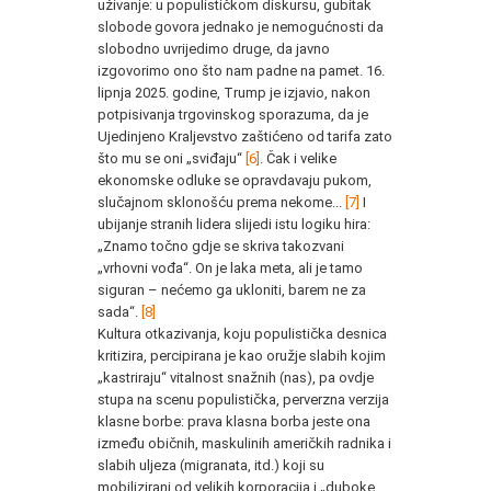
uživanje: u populističkom diskursu, gubitak
slobode govora jednako je nemogućnosti da
slobodno uvrijedimo druge, da javno
izgovorimo ono što nam padne na pamet. 16.
lipnja 2025. godine, Trump je izjavio, nakon
potpisivanja trgovinskog sporazuma, da je
Ujedinjeno Kraljevstvo zaštićeno od tarifa zato
što mu se oni „sviđaju“
[6]
. Čak i velike
ekonomske odluke se opravdavaju pukom,
slučajnom sklonošću prema nekome...
[7]
I
ubijanje stranih lidera slijedi istu logiku hira:
„Znamo točno gdje se skriva takozvani
„vrhovni vođa“. On je laka meta, ali je tamo
siguran – nećemo ga ukloniti, barem ne za
sada“.
[8]
Kultura otkazivanja, koju populistička desnica
kritizira, percipirana je kao oružje slabih kojim
„kastriraju“ vitalnost snažnih (nas), pa ovdje
stupa na scenu populistička, perverzna verzija
klasne borbe: prava klasna borba jeste ona
između običnih, maskulinih američkih radnika i
slabih uljeza (migranata, itd.) koji su
mobilizirani od velikih korporacija i „duboke