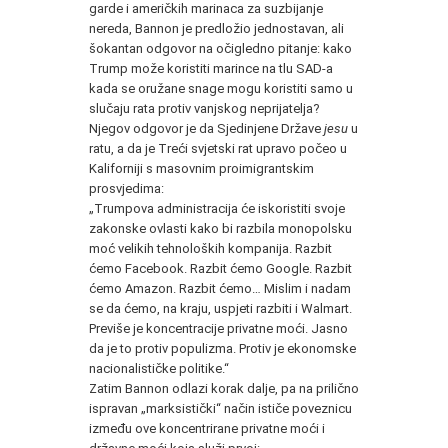
garde i američkih marinaca za suzbijanje
nereda, Bannon je predložio jednostavan, ali
šokantan odgovor na očigledno pitanje: kako
Trump može koristiti marince na tlu SAD-a
kada se oružane snage mogu koristiti samo u
slučaju rata protiv vanjskog neprijatelja?
Njegov odgovor je da Sjedinjene Države
jesu
u
ratu, a da je Treći svjetski rat upravo počeo u
Kaliforniji s masovnim proimigrantskim
prosvjedima:
„Trumpova administracija će iskoristiti svoje
zakonske ovlasti kako bi razbila monopolsku
moć velikih tehnoloških kompanija. Razbit
ćemo Facebook. Razbit ćemo Google. Razbit
ćemo Amazon. Razbit ćemo… Mislim i nadam
se da ćemo, na kraju, uspjeti razbiti i Walmart.
Previše je koncentracije privatne moći. Jasno
da je to protiv populizma. Protiv je ekonomske
nacionalističke politike.“
Zatim Bannon odlazi korak dalje, pa na prilično
ispravan „marksistički“ način ističe poveznicu
između ove koncentrirane privatne moći i