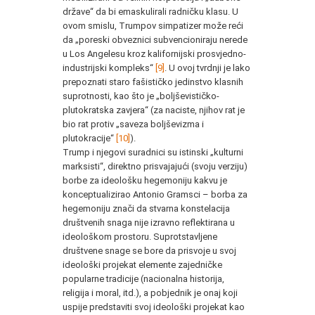
države“ da bi emaskulirali radničku klasu. U
ovom smislu, Trumpov simpatizer može reći
da „poreski obveznici subvencioniraju nerede
u Los Angelesu kroz kalifornijski prosvjedno-
industrijski kompleks“
[9]
. U ovoj tvrdnji je lako
prepoznati staro fašističko jedinstvo klasnih
suprotnosti, kao što je „boljševističko-
plutokratska zavjera“ (za naciste, njihov rat je
bio rat protiv „saveza boljševizma i
plutokracije“
[10]
).
Trump i njegovi suradnici su istinski „kulturni
marksisti“, direktno prisvajajući (svoju verziju)
borbe za ideološku hegemoniju kakvu je
konceptualizirao Antonio Gramsci – borba za
hegemoniju znači da stvarna konstelacija
društvenih snaga nije izravno reflektirana u
ideološkom prostoru. Suprotstavljene
društvene snage se bore da prisvoje u svoj
ideološki projekat elemente zajedničke
popularne tradicije (nacionalna historija,
religija i moral, itd.), a pobjednik je onaj koji
uspije predstaviti svoj ideološki projekat kao