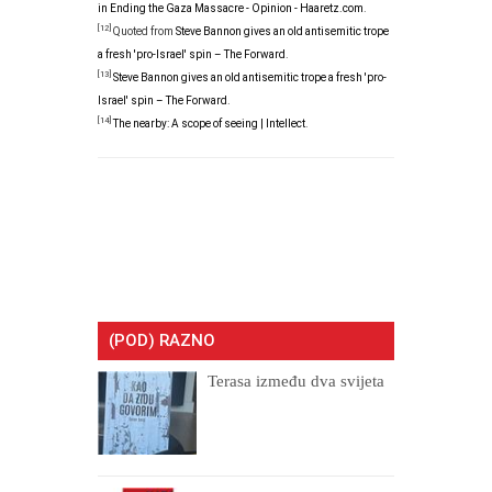
in Ending the Gaza Massacre - Opinion - Haaretz.com
.
[12]
Quoted from
Steve Bannon gives an old antisemitic trope
a fresh 'pro-Israel' spin – The Forward
.
[13]
Steve Bannon gives an old antisemitic trope a fresh 'pro-
Israel' spin – The Forward
.
[14]
The nearby: A scope of seeing | Intellect
.
(POD) RAZNO
Terasa između dva svijeta