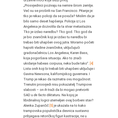
državne moći koja služi prvoj:
„Prosvjednici pozivaju na nemire širom zemlje.
Već su se proširili na San Francisco. Pitanje je:
tko je rekao policiji da se povuče? Mislim da je
bilo samo deset hapšenja. Policija iz Los
Angelesa je dozvolila da ta stvar metastazira.
Tko je izdao naredbu? Tko god. Tko god da
je bio zvaničnik koji je izdao tu naredbu bi
trebao biti uhapšen ovog jutra. Moramo početi
hapsiti vladine zvaničnike, uključujući
gradonačelnicu Los Angelesa, Karen Bass,
koja pogoršava situaciju. Ako to znači
ukidanje habeas corpusa, neka bude tako“.
[4]
Lista onih koji bi trebali biti uhapšeni uključuje i
Gavina Newsona, kalifornijskog guvernera. I
Trump je rekao da razmatra ovu mogućnost.
Trenutni prosvjedi nisu pokazatelj Trumpove
slabosti – on ih traži da bi mogao pretvoriti
SAD u
de facto
diktaturu. Na kojoj je
libidinalnoj logici utemeljen ovaj borbeni stav?
Alenka Zupančič
[5]
je ukazala na to kako
trampovska populistička desnica sustavno
pribjegava retoričkoj figuri kastracije, ne u