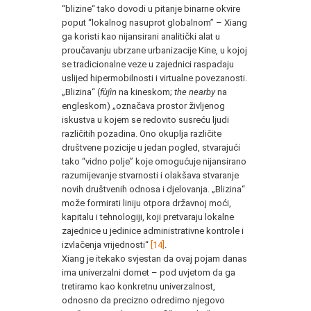
“blizine“ tako dovodi u pitanje binarne okvire
poput “lokalnog nasuprot globalnom” – Xiang
ga koristi kao nijansirani analitički alat u
proučavanju ubrzane urbanizacije Kine, u kojoj
se tradicionalne veze u zajednici raspadaju
uslijed hipermobilnosti i virtualne povezanosti.
„Blizina“ (
fùjìn
na kineskom;
the nearby
na
engleskom) „označava prostor življenog
iskustva u kojem se redovito susreću ljudi
različitih pozadina. Ono okuplja različite
društvene pozicije u jedan pogled, stvarajući
tako “vidno polje” koje omogućuje nijansirano
razumijevanje stvarnosti i olakšava stvaranje
novih društvenih odnosa i djelovanja. „Blizina“
može formirati liniju otpora državnoj moći,
kapitalu i tehnologiji, koji pretvaraju lokalne
zajednice u jedinice administrativne kontrole i
izvlačenja vrijednosti“
[14]
.
Xiang je itekako svjestan da ovaj pojam danas
ima univerzalni domet – pod uvjetom da ga
tretiramo kao konkretnu univerzalnost,
odnosno da precizno odredimo njegovo