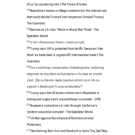
of us' by countering Iran | The Times of Israel
.
[3]
Republican hawks vs Maga isolationists: the internal war
that could decide Trump’s Iran response | Donald Trump |
The Guardian
.
[4]
Bannon on LA riots: ‘We’re in World War Three’ - The
Spectator World
.
[5]
In her »Paranoinac Power« (manuscript).
[6]
Trump says UK is protected from tariffs ‘because I like
them’ as trade deal is signed off | International trade | The
Guardian
.
[7]
Evo smiješnog slučaja takve slobode govora, nedavnog
odgovora na moj tekst na Substacku o zlu koje se smatra
zlom: „Što su Slaveni ikada zapravo učinili osim što su
spavali s Melanijom Trump na fakultetu?“
[8]
Trump says the US knows where Iran’s Khamenei is
hiding and urges Iran’s unconditional surrender - OPB
.
[9]
Taxpayers subsidize LA riots through California's
'protest-industrial complex' - The Spectator World
.
[10]
At War against the Alliance of Bolshevism and
Plutocracy
.
[11]
Sanctioning Ben-Gvir and Smotrich Is but a Tiny, Sad Step