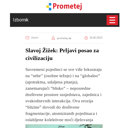
Izbornik
Osvrti
20.06.2025
prometej.ba
Slavoj Žižek: Prljavi posao za
civilizaciju
​Suvremeni pojedinci se sve više fokusiraju
na “sebe” (osobne težnje) i na “globalno”
(apstraktna, udaljena pitanja),
zanemarujući “blisko” – neposredne
društvene prostore susjedstava, zajednica i
svakodnevnih interakcija. Ova erozija
“blizine” dovodi do društvene
fragmentacije, atomiziranih pojedinaca i
oslabljene kolektivne moći djelovanja