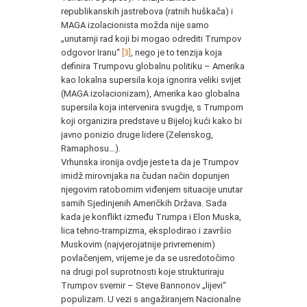
republikanskih jastrebova (ratnih huškača) i
MAGA izolacionista možda nije samo
„unutarnji rad koji bi mogao odrediti Trumpov
odgovor Iranu“
[3]
, nego je to tenzija koja
definira Trumpovu globalnu politiku – Amerika
kao lokalna supersila koja ignorira veliki svijet
(MAGA izolacionizam), Amerika kao globalna
supersila koja intervenira svugdje, s Trumpom
koji organizira predstave u Bijeloj kući kako bi
javno ponizio druge lidere (Zelenskog,
Ramaphosu…).
Vrhunska ironija ovdje jeste ta da je Trumpov
imidž mirovnjaka na čudan način dopunjen
njegovim ratobornim viđenjem situacije unutar
samih Sjedinjenih Američkih Država. Sada
kada je konflikt između Trumpa i Elon Muska,
lica tehno-trampizma, eksplodirao i završio
Muskovim (najvjerojatnije privremenim)
povlačenjem, vrijeme je da se usredotočimo
na drugi pol suprotnosti koje strukturiraju
Trumpov svemir – Steve Bannonov „lijevi“
populizam. U vezi s angažiranjem Nacionalne