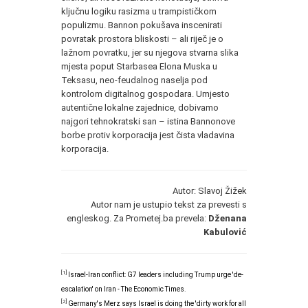
ključnu logiku rasizma u trampističkom
populizmu. Bannon pokušava inscenirati
povratak prostora bliskosti – ali riječ je o
lažnom povratku, jer su njegova stvarna slika
mjesta poput Starbasea Elona Muska u
Teksasu, neo-feudalnog naselja pod
kontrolom digitalnog gospodara. Umjesto
autentične lokalne zajednice, dobivamo
najgori tehnokratski san – istina Bannonove
borbe protiv korporacija jest čista vladavina
korporacija.
Autor: Slavoj Žižek
Autor nam je ustupio tekst za prevesti s
engleskog. Za Prometej.ba prevela:
Dženana
Kabulović
[1]
Israel-Iran conflict: G7 leaders including Trump urge 'de-
escalation' on Iran - The Economic Times
.
[2]
Germany's Merz says Israel is doing the 'dirty work for all