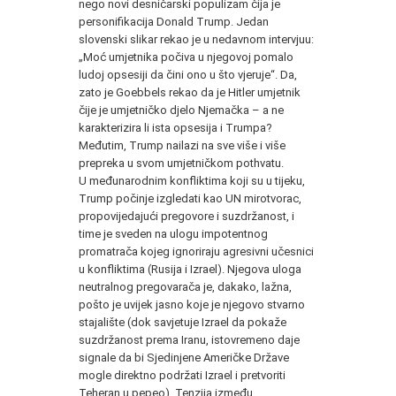
nego novi desničarski populizam čija je
personifikacija Donald Trump. Jedan
slovenski slikar rekao je u nedavnom intervjuu:
„Moć umjetnika počiva u njegovoj pomalo
ludoj opsesiji da čini ono u što vjeruje“. Da,
zato je Goebbels rekao da je Hitler umjetnik
čije je umjetničko djelo Njemačka – a ne
karakterizira li ista opsesija i Trumpa?
Međutim, Trump nailazi na sve više i više
prepreka u svom umjetničkom pothvatu.
U međunarodnim konfliktima koji su u tijeku,
Trump počinje izgledati kao UN mirotvorac,
propovijedajući pregovore i suzdržanost, i
time je sveden na ulogu impotentnog
promatrača kojeg ignoriraju agresivni učesnici
u konfliktima (Rusija i Izrael). Njegova uloga
neutralnog pregovarača je, dakako, lažna,
pošto je uvijek jasno koje je njegovo stvarno
stajalište (dok savjetuje Izrael da pokaže
suzdržanost prema Iranu, istovremeno daje
signale da bi Sjedinjene Američke Države
mogle direktno podržati Izrael i pretvoriti
Teheran u pepeo). Tenzija između