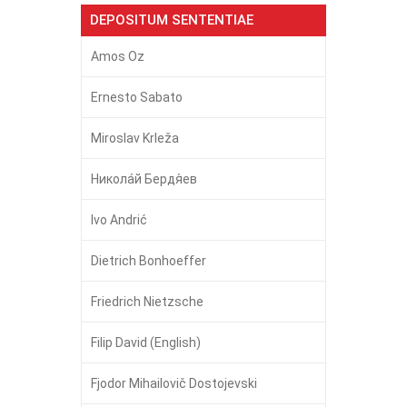
DEPOSITUM SENTENTIAE
Amos Oz
Ernesto Sabato
Miroslav Krleža
Никола́й Бердя́ев
Ivo Andrić
Dietrich Bonhoeffer
Friedrich Nietzsche
Filip David (English)
Fjodor Mihailovič Dostojevski