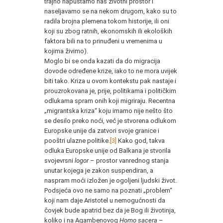
trajno napuštamo naš životni prostor i
naseljavamo se na nekom drugom, kako su to
radila brojna plemena tokom historije, ili oni
koji su zbog ratnih, ekonomskih ili ekoloških
faktora bili na to prinuđeni u vremenima u
kojima živimo).
Moglo bi se onda kazati da do migracija
dovode određene krize, iako to ne mora uvijek
biti tako. Kriza u ovom kontekstu pak nastaje i
prouzrokovana je, prije, politikama i političkim
odlukama spram onih koji migriraju. Recentna
„migrantska kriza“ koju imamo nije nešto što
se desilo preko noći, već je stvorena odlukom
Europske unije da zatvori svoje granice i
pooštri ulazne politike.
[3]
Kako god, takva
odluka Europske unije od Balkana je stvorila
svojevrsni
logor
– prostor vanrednog stanja
unutar kojega je zakon suspendiran, a
naspram moći izložen je ogoljeni ljudski život.
Podsjeća ovo ne samo na poznati „problem“
koji nam daje Aristotel u nemogućnosti da
čovjek bude apatrid bez da je Bog ili životinja,
koliko i na Agambenovog
Homo sacera
–