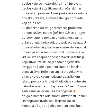
osobu koju se može ubiti, ali ne i žrtvovati,
osobu koja nije zaštićena ni građanskim ni
božanskim pravom. Time, prokazuje se odnos
čovjeka i države, suvereniteta i golog života
koji ga je lišen.
Tu dolazimo do druge dimenzije problema –
odnosa
države
spram
ljudi bez države
u kojem
se istovremeno pokazuje i prisutnost same
države unutar koje se ljudi u pokretu nalaze. U
bosanskohercegovačkom kontekstu, ono pak
pokazuje svu njenu odsutnost. S prve strane,
vidi se sva nesposobnost državnih institucija
koje krivicu za situaciju sada podjednako
svaljuju na ljude u pokretu, kao i na lokalno
stanovništvo. Referiranjem na provokativno
pitanje koje u svom nedavno objavljenom
tekstu postavlja Andrej Nikolaidis u kontekstu
nabavke vakcina – pitajući se
da li nam država
služi samo da bi imali za šta poginuti
[4]
–
druga dimenzija odsutnosti državnosti Bosne i
Hercegovine uviđa se u činjenici da su
kampovi u koje se ljudi u pokretu smještaju