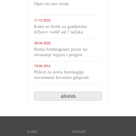
​Opet on ono svoje
17.10.2022
Kako se boriti za građansku
državu: vodič od 7 tačaka
28.04.2020
Portal Antimigrant: poziv na
otvaranje logora i progon
migranata poput bijesnih kerova
18.06.2016
Prilozi za novu Antologiju
suvremene hrvatske gluposti:
Kolinda i ekipa o navijačkim
huliganima
ARHIVA
VIJESTI
POVIJEST