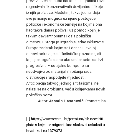
prevazilaženja usuda nacionalnih granica i svih
regresivnih i konzervativnih devijantnosti koje
iz njih proizlaze. Međutim, takva jedna ideja
sve je manje moguća uz njene postojeće
političke i ekonomske temelje na kojima ona
kao takva danas počiva i uz pomoć kojih je
takvim devijantnostima i dala političku
dimenziju. Stoga je izgradnja jedne inkluzivne
Europe zadatak kojim se i danas u svojoj
osnovi pokazuje antifašistička pozadina, ali
koja je moguća samo ako unutar sebe sadrži
progresivnu – socijalnu komponentu
neodvojivu od materijalnih pitanja rada,
distribucije i raspodjele vrijednosti.
Anticipacija takvog jednog antifašizma, ne
nalazi se na grobljima, već u kolijevkama novih
političkih borbi.
Autor:
Jasmin Hasanović
, Prometej.ba
[1]
https://www.vecernji.hr/premium/bih-nece-biti-
plato-s-kojeg-ce-migranti-kao-skakavci-uskakati-u-
hrvatsku-i-eu-1379373