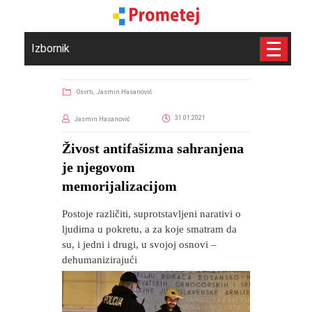
Izbornik
Osvrti,
Jasmin Hasanović
31.01.2021
Jasmin Hasanović
Živost antifašizma sahranjena
je njegovom
memorijalizacijom
Postoje različiti, suprotstavljeni narativi o
ljudima u pokretu, a za koje smatram da
su, i jedni i drugi, u svojoj osnovi –
dehumanizirajući