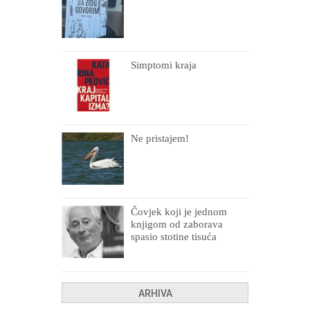
Simptomi kraja
Ne pristajem!
Čovjek koji je jednom
knjigom od zaborava
spasio stotine tisuća
drugih, prokletih i
uništenih
ARHIVA