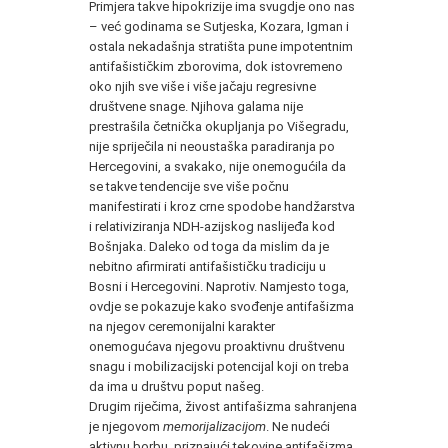
Primjera takve hipokrizije ima svugdje ono nas
– već godinama se Sutjeska, Kozara, Igman i
ostala nekadašnja stratišta pune impotentnim
antifašističkim zborovima, dok istovremeno
oko njih sve više i više jačaju regresivne
društvene snage. Njihova galama nije
prestrašila četnička okupljanja po Višegradu,
nije spriječila ni neoustaška paradiranja po
Hercegovini, a svakako, nije onemogućila da
se takve tendencije sve više počnu
manifestirati i kroz crne spodobe handžarstva
i relativiziranja NDH-azijskog naslijeđa kod
Bošnjaka. Daleko od toga da mislim da je
nebitno afirmirati antifašističku tradiciju u
Bosni i Hercegovini. Naprotiv. Namjesto toga,
ovdje se pokazuje kako svođenje antifašizma
na njegov ceremonijalni karakter
onemogućava njegovu proaktivnu društvenu
snagu i mobilizacijski potencijal koji on treba
da ima u društvu poput našeg.
Drugim riječima, živost antifašizma sahranjena
je njegovom
memorijalizacijom
. Ne nudeći
aktivnu borbu, priznajući tekovine antifašizma