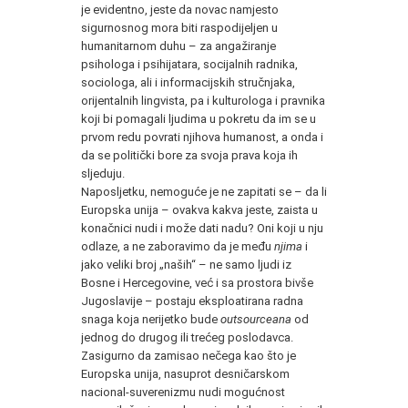
je evidentno, jeste da novac namjesto
sigurnosnog mora biti raspodijeljen u
humanitarnom duhu – za angažiranje
psihologa i psihijatara, socijalnih radnika,
sociologa, ali i informacijskih stručnjaka,
orijentalnih lingvista, pa i kulturologa i pravnika
koji bi pomagali ljudima u pokretu da im se u
prvom redu povrati njihova humanost, a onda i
da se politički bore za svoja prava koja ih
sljeduju.
Naposljetku, nemoguće je ne zapitati se – da li
Europska unija – ovakva kakva jeste, zaista u
konačnici nudi i može dati nadu? Oni koji u nju
odlaze, a ne zaboravimo da je među
njima
i
jako veliki broj „naših“ – ne samo ljudi iz
Bosne i Hercegovine, već i sa prostora bivše
Jugoslavije – postaju eksploatirana radna
snaga koja nerijetko bude
outsourceana
od
jednog do drugog ili trećeg poslodavca.
Zasigurno da zamisao nečega kao što je
Europska unija, nasuprot desničarskom
nacional-suverenizmu nudi mogućnost