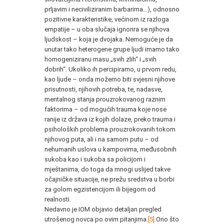
prljavim i neciviliziranim barbarima…), odnosno
pozitivne karakteristike, većinom iz razloga
empatije – u oba slučaja ignorira se njihova
ljudskost – koja je dvojaka. Nemoguće je da
unutar tako heterogene grupe ljudi imamo tako
homogeniziranu masu „svih zlih“ i „svih
dobrih“. Ukoliko ih percipiramo, u prvom redu,
kao ljude – onda možemo biti svjesni njihove
prisutnosti, njihovih potreba, te, nadasve,
mentalnog stanja prouzrokovanog raznim
faktorima – od mogućih trauma koje nose
ranije iz država iz kojih dolaze, preko trauma i
psiholoških problema prouzrokovanih tokom
njihovog puta, ali i na samom putu – od
nehumanih uslova u kampovima, međusobnih
sukoba kao i sukoba sa policijom i
mještanima, do toga da mnogi uslijed takve
očajničke situacije, ne prežu sredstva u borbi
za golom egzistencijom ili bijegom od
realnosti.
Nedavno je IOM objavio detaljan pregled
utrošenog novca po ovim pitanjima.
[5]
Ono što