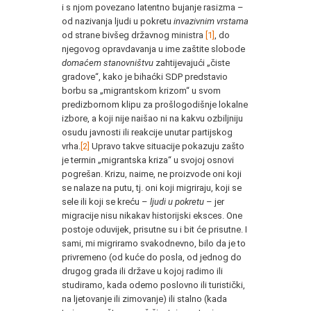
i s njom povezano latentno bujanje rasizma –
od nazivanja ljudi u pokretu
invazivnim vrstama
od strane bivšeg državnog ministra
[1]
, do
njegovog opravdavanja u ime zaštite slobode
domaćem stanovništvu
zahtijevajući „čiste
gradove“, kako je bihaćki SDP predstavio
borbu sa „migrantskom krizom“ u svom
predizbornom klipu za prošlogodišnje lokalne
izbore, a koji nije naišao ni na kakvu ozbiljniju
osudu javnosti ili reakcije unutar partijskog
vrha.
[2]
Upravo takve situacije pokazuju zašto
je termin „migrantska kriza“ u svojoj osnovi
pogrešan. Krizu, naime, ne proizvode oni koji
se nalaze na putu, tj. oni koji migriraju, koji se
sele ili koji se kreću –
ljudi u pokretu
– jer
migracije nisu nikakav historijski eksces. One
postoje oduvijek, prisutne su i bit će prisutne. I
sami, mi migriramo svakodnevno, bilo da je to
privremeno (od kuće do posla, od jednog do
drugog grada ili države u kojoj radimo ili
studiramo, kada odemo poslovno ili turistički,
na ljetovanje ili zimovanje) ili stalno (kada