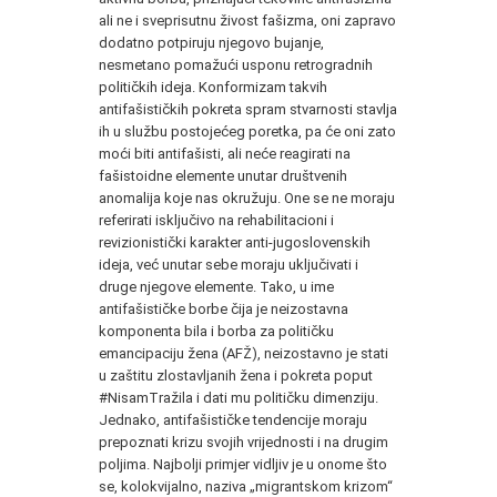
ali ne i sveprisutnu živost fašizma, oni zapravo
dodatno potpiruju njegovo bujanje,
nesmetano pomažući usponu retrogradnih
političkih ideja. Konformizam takvih
antifašističkih pokreta spram stvarnosti stavlja
ih u službu postojećeg poretka, pa će oni zato
moći biti antifašisti, ali neće reagirati na
fašistoidne elemente unutar društvenih
anomalija koje nas okružuju. One se ne moraju
referirati isključivo na rehabilitacioni i
revizionistički karakter anti-jugoslovenskih
ideja, već unutar sebe moraju uključivati i
druge njegove elemente. Tako, u ime
antifašističke borbe čija je neizostavna
komponenta bila i borba za političku
emancipaciju žena (AFŽ), neizostavno je stati
u zaštitu zlostavljanih žena i pokreta poput
#NisamTražila i dati mu političku dimenziju.
Jednako, antifašističke tendencije moraju
prepoznati krizu svojih vrijednosti i na drugim
poljima. Najbolji primjer vidljiv je u onome što
se, kolokvijalno, naziva „migrantskom krizom“