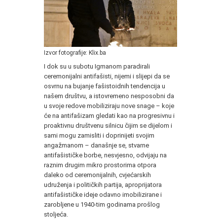
Izvor fotografije: Klix.ba
I dok su u subotu Igmanom paradirali
ceremonijalni antifašisti, nijemi i slijepi da se
osvrnu na bujanje fašistoidnih tendencija u
našem društvu, a istovremeno nesposobni da
u svoje redove mobiliziraju nove snage – koje
će na antifašizam gledati kao na progresivnu i
proaktivnu društvenu silnicu čijim se dijelom i
sami mogu zamisliti i doprinijeti svojim
angažmanom – današnje se, stvarne
antifašističke borbe, nesvjesno, odvijaju na
raznim drugim mikro prostorima otpora
daleko od ceremonijalnih, cvjećarskih
udruženja i političkih partija, aproprijatora
antifašističke ideje odavno imobilizirane i
zarobljene u 1940-tim godinama prošlog
stoljeća.