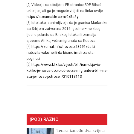
[2] Video je sa oficijelne FB stranice SDP Bihać
uklonjen, ali ga je moguće vidjeti na linku ovdje -
https://streamable.com/0x5a5y
[3] Isto tako, zanimljivo je da je granica Mađarske
sa Srbijom zatvorena 2016. godine – ne zbog
ljudi u pokretu sa Bliskog Istoka ili zemalja
sjeverne Afrike, već emigranata sa Kosova.
[4]
https://zurnal.info/novost/23691/da-bi-
nabavila-vakcine-ili-da-bismo-imali-za-sta-
poginuti
[5]
https://www.klix.ba/vijesti/bih/iom-objavio-
koliko-je-novca-dobio-od-eu-za-migrante-u-bih-i-na-
sta-je-novac-potrosen/210113113
(POD) RAZNO
Terasa između dva svijeta