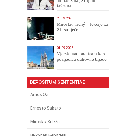
antifašizma je trijumf
fašizma
23.09.2025
Miroslav Tichý – lekcije za
21. stoljeće
01.09.2025
​Vjerski nacionalizam kao
posljedica duhovne bijede
DEPOSITUM SENTENTIAE
Amos Oz
Ernesto Sabato
Miroslav Krleža
Никола́й Бердя́ев