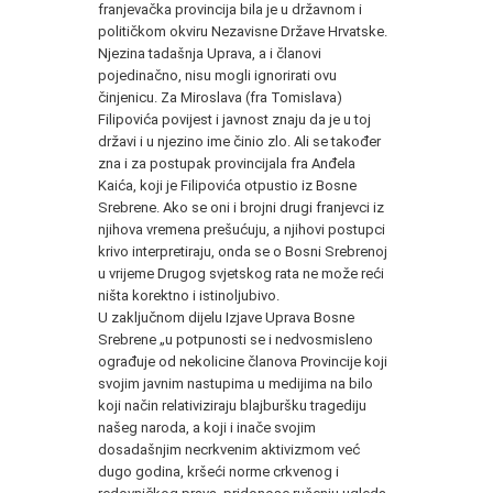
franjevačka provincija bila je u državnom i
političkom okviru Nezavisne Države Hrvatske.
Njezina tadašnja Uprava, a i članovi
pojedinačno, nisu mogli ignorirati ovu
činjenicu. Za Miroslava (fra Tomislava)
Filipovića povijest i javnost znaju da je u toj
državi i u njezino ime činio zlo. Ali se također
zna i za postupak provincijala fra Anđela
Kaića, koji je Filipovića otpustio iz Bosne
Srebrene. Ako se oni i brojni drugi franjevci iz
njihova vremena prešućuju, a njihovi postupci
krivo interpretiraju, onda se o Bosni Srebrenoj
u vrijeme Drugog svjetskog rata ne može reći
ništa korektno i istinoljubivo.
U zaključnom dijelu Izjave Uprava Bosne
Srebrene „u potpunosti se i nedvosmisleno
ograđuje od nekolicine članova Provincije koji
svojim javnim nastupima u medijima na bilo
koji način relativiziraju blajburšku tragediju
našeg naroda, a koji i inače svojim
dosadašnjim necrkvenim aktivizmom već
dugo godina, kršeći norme crkvenog i