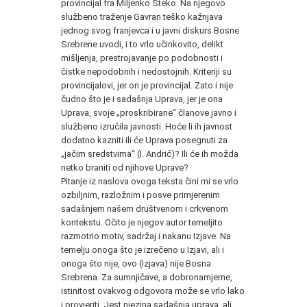
provincijal fra Miljenko Šteko. Na njegovo
službeno traženje Gavran teško kažnjava
jednog svog franjevca i u javni diskurs Bosne
Srebrene uvodi, i to vrlo učinkovito, delikt
mišljenja, prestrojavanje po podobnosti i
čistke nepodobnih i nedostojnih. Kriteriji su
provincijalovi, jer on je provincijal. Zato i nije
čudno što je i sadašnja Uprava, jer je ona
Uprava, svoje „proskribirane“ članove javno i
službeno izručila javnosti. Hoće li ih javnost
dodatno kazniti ili će Uprava posegnuti za
„jačim sredstvima“ (I. Andrić)? Ili će ih možda
netko braniti od njihove Uprave?
Pitanje iz naslova ovoga teksta čini mi se vrlo
ozbiljnim, razložnim i posve primjerenim
sadašnjem našem društvenom i crkvenom
kontekstu. Očito je njegov autor temeljito
razmotrio motiv, sadržaj i nakanu Izjave. Na
temelju onoga što je izrečeno u Izjavi, ali i
onoga što nije, ovo (Izjava) nije Bosna
Srebrena. Za sumnjičave, a dobronamjerne,
istinitost ovakvog odgovora može se vrlo lako
i provjeriti. Jest njezina sadašnja uprava, ali