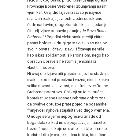
redovničkog prava, pridonose rušenju ugleda
Provincije Bosne Srebrene i zbunjivanju naših
vjernika“. Ovaj dio Izjave izazvao je najviše
različitih reakcija javnosti. Jedni se iskreno
čude nad ovim, drugi zlurado likuju, a jedan je
čitatelj Izjave postavio pitanje „
Je li ovo Bosna
Srebrena“?
Pojedini elektronski mediji citirani
pasus boldiraju, drugi ga stavljaju kao naslov
svojih osvrta i čitavu Izjavu iščitavaju ne više
kao iskaz solidarnosti s kardinalom, nego kao
obračun Uprave s neistomišljenicima iz
vlastitih redova.
Ni ovaj dio Izjave niti pojedine njezine stavke, a
svaka je po sebi precizna i važna, nisu nikakva
velika novost za javnost, a za franjevce Bosne
Srebrene pogotovo. Oni koji su iole upućeni u
kontekst Bosne i Bosne Srebrene dobro znaju
da ovakve optužbe prate pojedine bosanske
franjevce i njihova stajališta već dugo vremena.
U novije se vrijeme nepogrešivo znade od
koga dolaze, kad im se pojačavaju intenzitet i
bezdušnost i u koje se svrhe i za čije interese
koriste. I što je ovdje ključna točka, identične