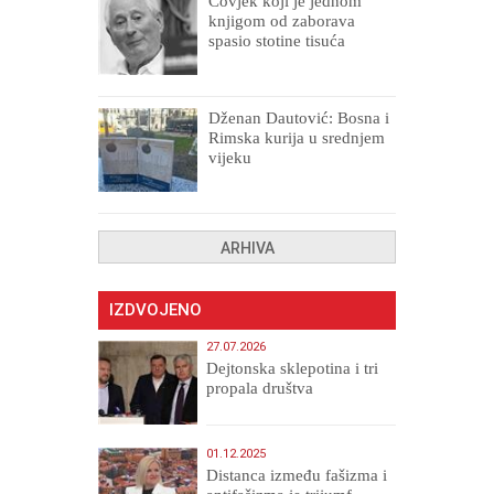
Čovjek koji je jednom
knjigom od zaborava
spasio stotine tisuća
drugih, prokletih i
uništenih
Dženan Dautović: Bosna i
Rimska kurija u srednjem
vijeku
ARHIVA
IZDVOJENO
27.07.2026
Dejtonska sklepotina i tri
propala društva
01.12.2025
Distanca između fašizma i