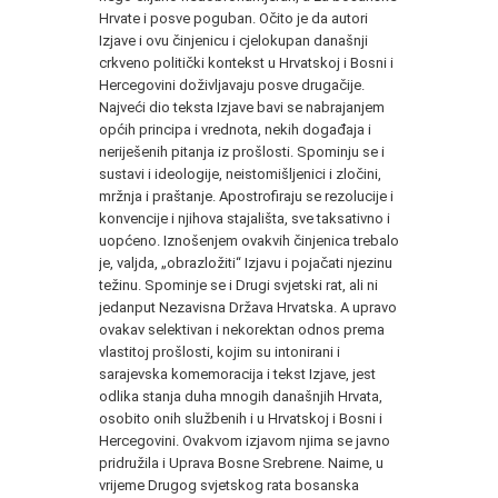
Hrvate i posve poguban. Očito je da autori
Izjave i ovu činjenicu i cjelokupan današnji
crkveno politički kontekst u Hrvatskoj i Bosni i
Hercegovini doživljavaju posve drugačije.
Najveći dio teksta Izjave bavi se nabrajanjem
općih principa i vrednota, nekih događaja i
neriješenih pitanja iz prošlosti. Spominju se i
sustavi i ideologije, neistomišljenici i zločini,
mržnja i praštanje. Apostrofiraju se rezolucije i
konvencije i njihova stajališta, sve taksativno i
uopćeno. Iznošenjem ovakvih činjenica trebalo
je, valjda, „obrazložiti“ Izjavu i pojačati njezinu
težinu. Spominje se i Drugi svjetski rat, ali ni
jedanput Nezavisna Država Hrvatska. A upravo
ovakav selektivan i nekorektan odnos prema
vlastitoj prošlosti, kojim su intonirani i
sarajevska komemoracija i tekst Izjave, jest
odlika stanja duha mnogih današnjih Hrvata,
osobito onih službenih i u Hrvatskoj i Bosni i
Hercegovini. Ovakvom izjavom njima se javno
pridružila i Uprava Bosne Srebrene. Naime, u
vrijeme Drugog svjetskog rata bosanska