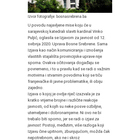
Izvor fotografije: bosnasrebrena.ba
U povodu najavljene mise koju će u
sarajevskoj katedrali slaviti kardinal Vinko
Puljić, oglasila se Izjavom za javnost od 12.
svibnja 2020. Uprava Bosne Srebrene. Sama
Izjava kao način komuniciranja i iznošenja
vlastitih stajališta provincijske uprave nije
sporna. Ovakva očitovanja događaju se
povremeno, i to u pravilu kad se radi o važnim
motivima i stvarnim povodima koji se tiču
franjevačke ili javne problematike, ili obiju
zajedno.
Izjava o kojoj je ovdje riječ izazvala je za
kratko vrijeme brojne i različite reakcije
javnosti, od kojih su neke posve ozbiljne,
utemeljene i dobronamjerne. Ni ovo ne bi
trebalo biti sporno, jer se radi o izjavi
za
javnost.
Postoji, međutim, više razloga koji
Izjavu čine upitnom, zbunjujućom, možda čak
nepotrebnom, ako ne i skroz