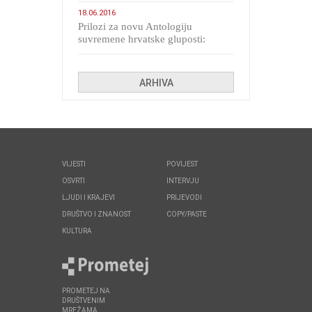
18.06.2016
Prilozi za novu Antologiju
suvremene hrvatske gluposti:
Kolinda i ekipa o navijačkim
huliganima
ARHIVA
VIJESTI
POVIJEST
OSVRTI
INTERVJU
LJUDI I KRAJEVI
PRIJEVODI
DRUŠTVO I ZNANOST
COPY/PASTE
KULTURA
PROMETEJ NA
DRUŠTVENIM
MREŽAMA