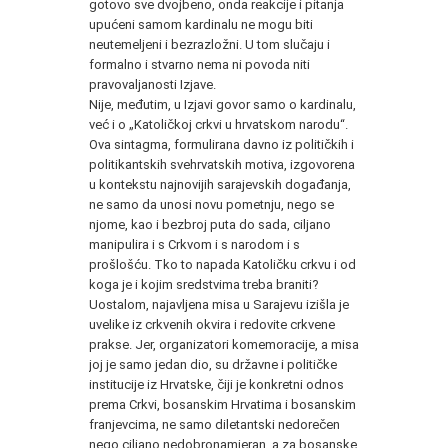
gotovo sve dvojbeno, onda reakcije i pitanja
upućeni samom kardinalu ne mogu biti
neutemeljeni i bezrazložni. U tom slučaju i
formalno i stvarno nema ni povoda niti
pravovaljanosti Izjave.
Nije, međutim, u Izjavi govor samo o kardinalu,
već i o „Katoličkoj crkvi u hrvatskom narodu“.
Ova sintagma, formulirana davno iz političkih i
politikantskih svehrvatskih motiva, izgovorena
u kontekstu najnovijih sarajevskih događanja,
ne samo da unosi novu pometnju, nego se
njome, kao i bezbroj puta do sada, ciljano
manipulira i s Crkvom i s narodom i s
prošlošću. Tko to napada Katoličku crkvu i od
koga je i kojim sredstvima treba braniti?
Uostalom, najavljena misa u Sarajevu izišla je
uvelike iz crkvenih okvira i redovite crkvene
prakse. Jer, organizatori komemoracije, a misa
joj je samo jedan dio, su državne i političke
institucije iz Hrvatske, čiji je konkretni odnos
prema Crkvi, bosanskim Hrvatima i bosanskim
franjevcima, ne samo diletantski nedorečen
nego ciljano nedobronamjeran, a za bosanske