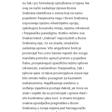
su čak i po formulaciji optužbama iz Izjave. Na
ovaj se način sadašnja Uprava Bosne
Srebrene identificira s onima koji ne samo
pojedinim franjevcima nego i Bosni Srebrenoj
osporavaju njezinu višestoljetnu opciju,
cjelokupnu bosansku misiju, njezinu crkvenost
i franjevačku paradigmu. Kratko rečeno sve.
Ovakav trend i „tretman“ nepoćudnih u Bosni
Srebrenoj nije, i to se znade, iznašašće
sadašnje uprave. Vrlo angažirano bivši je
provincijal fra Lovro Gavran najveći dio svoga
mandata potrošio upirući prstom u pojedine
fratre, provjeravajući specifičnu težinu njihove
crkvenosti, svećeništva i franjevaštva, čak i
njihove vjere. Iz takve provincijalove vizure nije
bilo nimalo teško posegnuti za kaznenim
mehanizmima. Najefikasnije sredstvo u
vođenju zajednice postaje dekret, jer mora se
znati i osjetiti da su provincijali i uprave vlast i
vrlo konkretna i jaka moć. A stvarni inicijator
ovakve upravljačke pragmatike u Bosni
Srebrenoj u novije vrijeme jest hercegovački