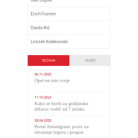
Erich Fromm
Danilo Kiš
Leszek Kołakowski
BEZDAN
VIJESTI
06.11.2023
​Opet on ono svoje
17.10.2022
Kako se boriti za građansku
državu: vodič od 7 tačaka
28.04.2020
Portal Antimigrant: poziv na
otvaranje logora i progon
migranata poput bijesnih kerova