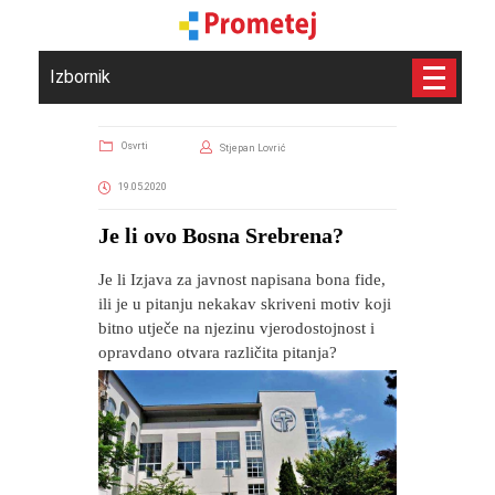
Izbornik
Osvrti
Stjepan Lovrić
19.05.2020
Je li ovo Bosna Srebrena?
Je li Izjava za javnost napisana bona fide,
ili je u pitanju nekakav skriveni motiv koji
bitno utječe na njezinu vjerodostojnost i
opravdano otvara različita pitanja?