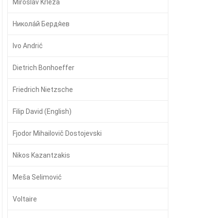
Miroslav Krleža
Никола́й Бердя́ев
Ivo Andrić
Dietrich Bonhoeffer
Friedrich Nietzsche
Filip David (English)
Fjodor Mihailovič Dostojevski
Nikos Kazantzakis
Meša Selimović
Voltaire