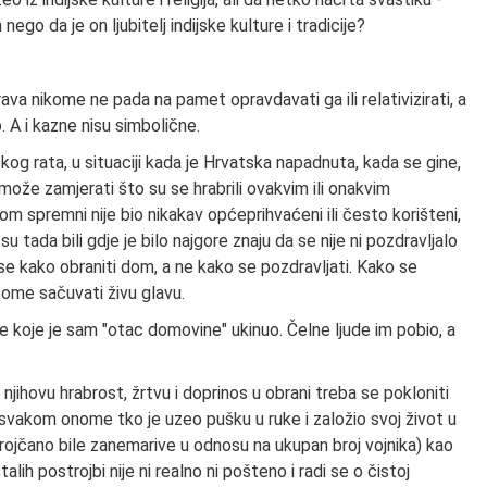
o da je on ljubitelj indijske kulture i tradicije?
a nikome ne pada na pamet opravdavati ga ili relativizirati, a
. A i kazne nisu simbolične.
g rata, u situaciji kada je Hrvatska napadnuta, kada se gine,
že zamjerati što su se hrabrili ovakvim ili onakvim
dom spremni nije bio nikakav općeprihvaćeni ili često korišteni,
u tada bili gdje je bilo najgore znaju da se nije ni pozdravljalo
lo se kako obraniti dom, a ne kako se pozdravljati. Kako se
i tome sačuvati živu glavu.
e koje je sam "otac domovine" ukinuo. Čelne ljude im pobio, a
 njihovu hrabrost, žrtvu i doprinos u obrani treba se pokloniti
svakom onome tko je uzeo pušku u ruke i založio svoj život u
 brojčano bile zanemarive u odnosu na ukupan broj vojnika) kao
lih postrojbi nije ni realno ni pošteno i radi se o čistoj