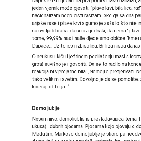
Naposljetku i jedan, na prvi pogled tako banalan, 
jedan vjernik može pjevati: "plave krvi, bila lica, 
nacionalizam nego čisti rasizam. Ako ga sa dna pa
arijske rase i plave krvi sigurno je zažalio što ni
su svi ljudi braća, da su svi jednaki, da nema "pla
tome, 99,99% nas i naše djece smo obične "kmetske 
Dapače… Uz to još i izbjeglica. Bi li za njega d
O neukusu, kiču i jeftinom podilaženju masi s iscr
grba) suvišno je i govoriti. Da se to radilo na kon
reakcija bi vjerojatno bila: „Nemojte pretjerivati.
tako velikim i svetim. Dovoljno je da se pomolite, 
kičeraj od toga…“
Domoljublje
Nesumnjivo, domoljublje je prevladavajuća tema
ukusa) i dobrih pjesama. Pjesama koje pjevaju o do
Međutim, Markovo domoljublje je skoro pa neodvoji