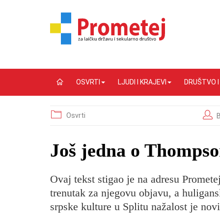
OSVRTI
LJUDI I KRAJEVI
DRUŠTVO 
Osvrti
B
​Još jedna o Thompso
Ovaj tekst stigao je na adresu Promete
trenutak za njegovu objavu, a huligans
srpske kulture u Splitu nažalost je nov