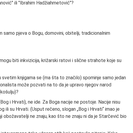
nović" ili "Ibrahim Hadžiahmetović"?
n samo pjeva o Bogu, domovini, obitelji, tradicionalnim
gu biti inkvizicija, križarski ratovi i slične strahote koje su
u svetim knjigama se (ma šta to značilo) spominje samo jedan
nacionalista može pozvati na to da je upravo njegov narod
(košulju)?
(Bog i Hrvati), ne ide. Za Boga nacije ne postoje. Nacije nisu
Bog ili su Hrvati. (Usput rečeno, slogan „Bog i Hrvati“ imao je
i obožavatelji ne znaju, kao što ne znaju ni da je Starčević bio