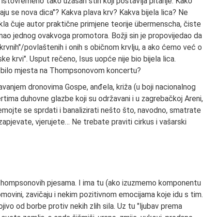
a istovremeno tako užasan stih koji postavlja pitanje: Kako
rađaju se nova dica"? Kakva plava krv? Kakva bijela lica? Ne
kla čuje autor praktične primjene teorije übermenscha, čiste
je imao jednog ovakvoga promotora. Božji sin je propovijedao da
vokrvnih"/povlaštenih i onih s običnom krvlju, a ako ćemo već o
krvi". Usput rečeno, Isus uopće nije bio bijela lica.
anas bilo mjesta na Thompsonovom koncertu?
tavanjem dronovima Gospe, anđela, križa (u boji nacionalnog
certima duhovne glazbe koji su održavani i u zagrebačkoj Areni,
 Nemojte se sprdati i banalizirati nešto što, navodno, smatrate
zapjevate, vjerujete… Ne trebate praviti cirkus i vašarski
 Thompsonovih pjesama. I ima tu (ako izuzmemo komponentu
movini, zavičaju i nekim pozitivnom emocijama koje idu s tim.
vo od borbe protiv nekih zlih sila. Uz tu "ljubav prema