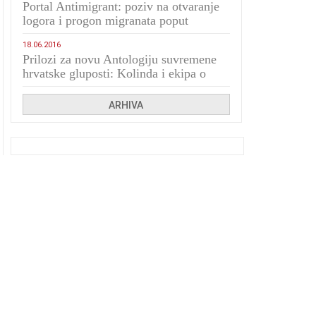
Portal Antimigrant: poziv na otvaranje
logora i progon migranata poput
bijesnih kerova
18.06.2016
Prilozi za novu Antologiju suvremene
hrvatske gluposti: Kolinda i ekipa o
navijačkim huliganima
ARHIVA