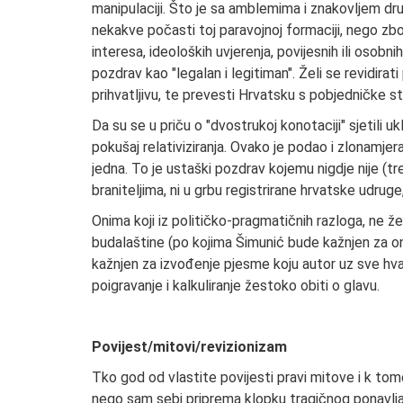
manipulaciji. Što je sa amblemima i znakovljem dr
nekakve počasti toj paravojnoj formaciji, nego zbo
interesa, ideoloških uvjerenja, povijesnih ili osobnih
pozdrav kao "legalan i legitiman". Želi se revidirati p
prihvatljivu, te prevesti Hrvatsku s pobjedničke 
Da su se u priču o "dvostrukoj konotaciji" sjetili ukl
pokušaj relativiziranja. Ovako je podao i zlonamj
jedna. To je ustaški pozdrav kojemu nigdje nije (t
braniteljima, ni u grbu registrirane hrvatske udruge,
Onima koji iz političko-pragmatičnih razloga, ne že
budalaštine (po kojima Šimunić bude kažnjen za on
kažnjen za izvođenje pjesme koju autor uz sve hva
poigravanje i kalkuliranje žestoko obiti o glavu.
Povijest/mitovi/revizionizam
Tko god od vlastite povijesti pravi mitove i k tome
nego sam sebi priprema klopku tragičnog ponavljanj