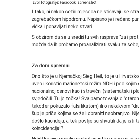
Izvor fotografije: Facebook, screenshot
I tako, ni nakon četiri mjeseca ne stišavaju se s
zagrebačkom hipodromu. Napisano je i rečeno puno
viška i ponavljati neke stvari.
S obzirom da se u središtu svih rasprava "za i proti
možda da ih probamo proanalizirati svaku za seb
Za dom spremni
Ono što je u Njemačkoj Sieg Heil, to je u Hrvatskoj
uveo i koristio marionetski režim NDH i pod kojim s
nacionalnoj osnovi kao i stravični (sistematski i plani
svjedočili. Tu je točka! Sva pametovanja o "starom
također pokazalo falsifikatom) ili o nekakvom "d
šuplje priče kojima se želi obraniti neobranjivo. 
došlo kao ideja, a tek poslije su shvatili da je ist
koincidencija!?
Ni Hitler nije izmislio simbol svastike nego ga je uze