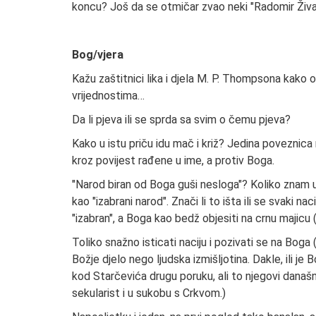
koncu? Još da se otmičar zvao neki "Radomir Živa
Bog/vjera
Kažu zaštitnici lika i djela M. P. Thompsona kako o
vrijednostima…
Da li pjeva ili se sprda sa svim o čemu pjeva?
Kako u istu priču idu mač i križ? Jedina poveznica mo
kroz povijest rađene u ime, a protiv Boga.
"Narod biran od Boga guši nesloga"? Koliko znam 
kao "izabrani narod". Znači li to išta ili se svaki 
"izabran", a Boga kao bedž objesiti na crnu majicu 
Toliko snažno isticati naciju i pozivati se na Boga 
Božje djelo nego ljudska izmišljotina. Dakle, ili je 
kod Starčevića drugu poruku, ali to njegovi današnj
sekularist i u sukobu s Crkvom.)