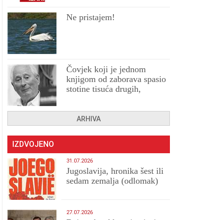
Ne pristajem!
Čovjek koji je jednom
knjigom od zaborava spasio
stotine tisuća drugih,
prokletih i uništenih
ARHIVA
IZDVOJENO
31.07.2026
Jugoslavija, hronika šest ili
sedam zemalja (odlomak)
27.07.2026