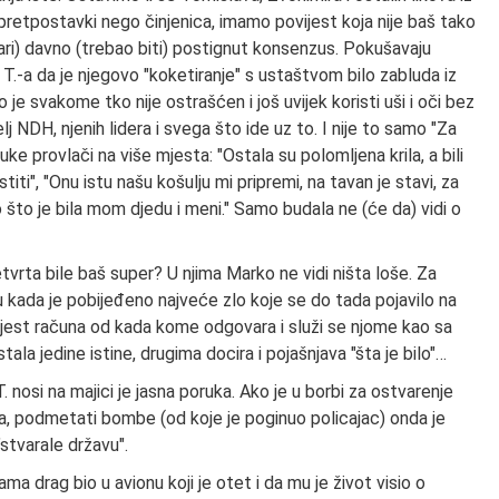
e pretpostavki nego činjenica, imamo povijest koja nije baš tako
ari) davno (trebao biti) postignut konsenzus. Pokušavaju
. T.-a da je njegovo "koketiranje" s ustaštvom bilo zabluda iz
o je svakome tko nije ostrašćen i još uvijek koristi uši i oči bez
lj NDH, njenih lidera i svega što ide uz to. I nije to samo "Za
e provlači na više mjesta: "Ostala su polomljena krila, a bili
i", "Onu istu našu košulju mi pripremi, na tavan je stavi, za
o što je bila mom djedu i meni." Samo budala ne (će da) vidi o
etvrta bile baš super? U njima Marko ne vidi ništa loše. Za
inu kada je pobijeđeno najveće zlo koje se do tada pojavilo na
ovijest računa od kada kome odgovara i služi se njome kao sa
ala jedine istine, drugima docira i pojašnjava "šta je bilo"…
. nosi na majici je jasna poruka. Ako je u borbi za ostvarenje
ila, podmetati bombe (od koje je poginuo policajac) onda je
stvarale državu".
ma drag bio u avionu koji je otet i da mu je život visio o