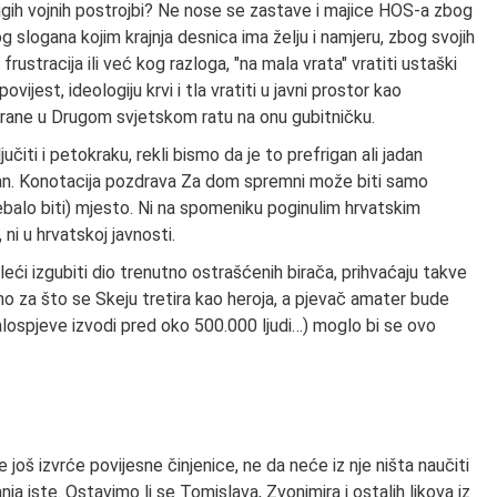
ugih vojnih postrojbi? Ne nose se zastave i majice HOS-a zbog
g slogana kojim krajnja desnica ima želju i namjeru, zbog svojih
 frustracija ili već kog razloga, "na mala vrata" vratiti ustaški
ovijest, ideologiju krvi i tla vratiti u javni prostor kao
strane u Drugom svjetskom ratu na onu gubitničku.
jučiti i petokraku, rekli bismo da je to prefrigan ali jadan
eran. Konotacija pozdrava Za dom spremni može biti samo
rebalo biti) mjesto. Ni na spomeniku poginulim hrvatskim
 ni u hrvatskoj javnosti.
leći izgubiti dio trenutno ostrašćenih birača, prihvaćaju takve
o za što se Skeju tretira kao heroja, a pjevač amater bude
lospjeve izvodi pred oko 500.000 ljudi…) moglo bi se ovo
 još izvrće povijesne činjenice, ne da neće iz nje ništa naučiti
a iste. Ostavimo li se Tomislava, Zvonimira i ostalih likova iz