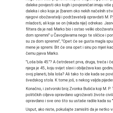
daleke povijesti oko kojih i povjesničari imaju viš
daleka i oko koje je (barem oko nekih načelnih stv
njegovi obožavatelji i podržavatelji opravdati M. P
mladosti, ali koje se on (nikada nije) odrekao. Jasn
filtera da je naš Marko bio i ostao veliki obožavate
dom spremni" u Čavoglavama nego te sličice i poruk
su za dom spremni", "Opet će se gusta magla spustit
mene je spremi. Bit će ona opet i sinu po mjeri ka
čemu pjeva Marko.
"Loša bila 45."? A četrdeset prva, druga, treća i č
njega je 45., koju svijet slavi i obilježava kao god
ovoj planeti, bila loša? Ali tako to ide kada se p
švedskog stola. K tome još, s nekog valjda pijedest
Konačno, i zatvorski broj Zvonka Bušića koji M. P. T
političkih ciljeva opravdano ugrožavati živote civ
opravdano i sve ono što su ustaše radile kada su "
Usput, ako niste, pokušajte zamisliti da je netko va