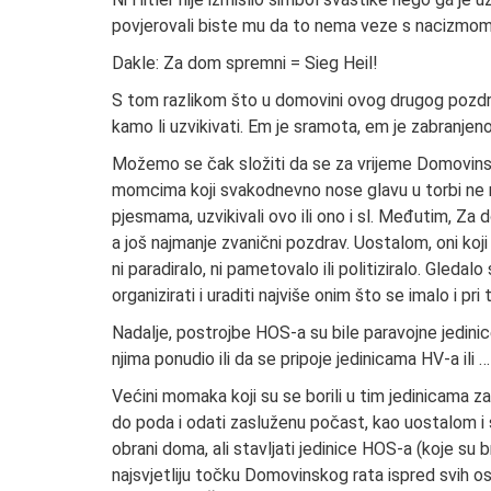
povjerovali biste mu da to nema veze s nacizmom neg
Dakle: Za dom spremni = Sieg Heil!
S tom razlikom što u domovini ovog drugog pozdrav
kamo li uzvikivati. Em je sramota, em je zabranjeno
Možemo se čak složiti da se za vrijeme Domovinsko
momcima koji svakodnevno nose glavu u torbi ne mo
pjesmama, uzvikivali ovo ili ono i sl. Međutim, Za 
a još najmanje zvanični pozdrav. Uostalom, oni koji s
ni paradiralo, ni pametovalo ili politiziralo. Gleda
organizirati i uraditi najviše onim što se imalo i pr
Nadalje, postrojbe HOS-a su bile paravojne jedinic
njima ponudio ili da se pripoje jedinicama HV-a ili …
Većini momaka koji su se borili u tim jedinicama za
do poda i odati zasluženu počast, kao uostalom i 
obrani doma, ali stavljati jedinice HOS-a (koje su
najsvjetliju točku Domovinskog rata ispred svih osta