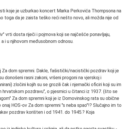
trasti koje je uzburkao koncert Marka Perkovića Thompsona na
 toga da je zaista teško reći nešto novo, ali možda nije od
v" vrti dosta riječi i pojmova koji se najčešće ponavljaju,
e, a i u njihovom međusobnom odnosu.
 Za dom spremni. Dakle, fašistički/nacistički pozdrav koji je
u donošeni rasni zakoni, vršeni progoni na vjerskoj i
rani) zločini kojih su se grozili čak i njemački oficiri koji su im
 hrvatskom pozdravu", o pjesmici u čitanci iz 1937. (što se
rugom" Za dom spremni koji je iz Domovinskog rata su obične
Nije onaj HOS-ov Za dom spremni "s neba spao"!? Slučajno im to
i takav pozdrav korišten i od 1941. do 1945.? Koja
o iz indijske kulture i religija, ali da netko nacrta svastiku -