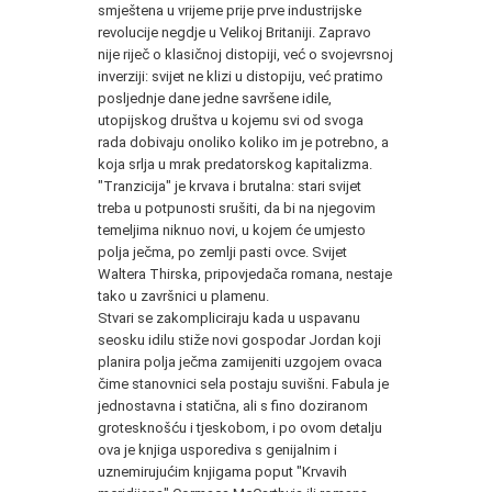
smještena u vrijeme prije prve industrijske
revolucije negdje u Velikoj Britaniji. Zapravo
nije riječ o klasičnoj distopiji, već o svojevrsnoj
inverziji: svijet ne klizi u distopiju, već pratimo
posljednje dane jedne savršene idile,
utopijskog društva u kojemu svi od svoga
rada dobivaju onoliko koliko im je potrebno, a
koja srlja u mrak predatorskog kapitalizma.
"Tranzicija" je krvava i brutalna: stari svijet
treba u potpunosti srušiti, da bi na njegovim
temeljima niknuo novi, u kojem će umjesto
polja ječma, po zemlji pasti ovce. Svijet
Waltera Thirska, pripovjedača romana, nestaje
tako u završnici u plamenu.
Stvari se zakompliciraju kada u uspavanu
seosku idilu stiže novi gospodar Jordan koji
planira polja ječma zamijeniti uzgojem ovaca
čime stanovnici sela postaju suvišni. Fabula je
jednostavna i statična, ali s fino doziranom
grotesknošću i tjeskobom, i po ovom detalju
ova je knjiga usporediva s genijalnim i
uznemirujućim knjigama poput "Krvavih