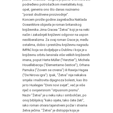
podređeno potrošačkom mentalitetu koji,
opet, generira ono što danas nazivamo
"porast društvene proizvodnje".
Koncem prošle godine zagrebačka Naklada
OceanMore objavila je roman britanskog
književnika Jima Cracea "Žetva" koji je na neki
način i zakašnjeli književni odgovor na uspon
neoliberalizma
.
Za ovaj roman Crace je, među
ostalima, dobio i prestižnu književnu nagradu
IMPAC koja se dodjeljuje u Dublinu i koja je u
književnu orbitu lansirala više velikih književnih
imena, poput Herte Müller ("Herztier"), Michela
Houellebecqa ("Elementarne čestice"), Orhana
Pamuka ("Zovem se crvena") ili Rawija Hagea
("De Nirova igra"). Ipak, "Žetva" nije nekakva
smjela i maštovita dijagnoza bolesti, kao što
je to Huxleyjev "Divni novi svijet", već je više
riječ o svojevrsnom "otpusnom pismu".
Naziv "Žetva" je u neku ruku i simboličan, po
onoj biblijskoj "kako sijete, tako ćete žeti",
iako roman otvara tajanstveni požar i stvarna
žetva ječma. "Žetva" je distopija koja je