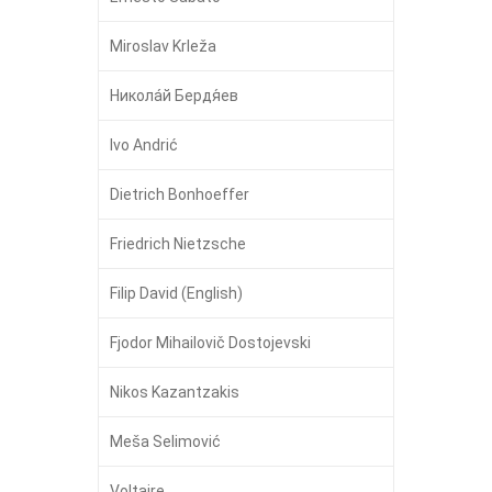
Miroslav Krleža
Никола́й Бердя́ев
Ivo Andrić
Dietrich Bonhoeffer
Friedrich Nietzsche
Filip David (English)
Fjodor Mihailovič Dostojevski
Nikos Kazantzakis
Meša Selimović
Voltaire