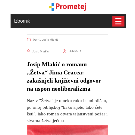
Izbornik
Osvrti,
Josip Mlakić
14.12.2016
Josip Mlakić
Josip Mlakić o romanu
„Žetva“ Jima Cracea:
zakašnjeli književni odgovor
na uspon neoliberalizma
Naziv "Žetva" je u neku ruku i simboličan,
po onoj biblijskoj "kako sijete, tako ćete
žeti", iako roman otvara tajanstveni požar i
stvarna žetva ječma