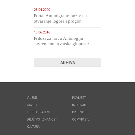
28.04.2020
Portal Antimigrant: poziv na
otvaranje logora i progon
migranata poput bijesnih kerova
18.06.2016
Prilozi za novu Antologiju
suvremene hrvatske gluposti:
Kolinda i ekipa o navijačkim
huliganima
ARHIVA
VIJESTI
POVIJEST
OSVRTI
INTERVJU
LJUDI I KRAJEVI
PRIJEVODI
DRUŠTVO I ZNANOST
COPY/PASTE
KULTURA