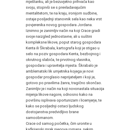
mještanku, ali je bezuvjetno prihvaća kao
svoju, stopivši se s prevladavajućim
mentalitetom, te na kraju, ironijom sudbine,
ostaje posljednji stanovnik sela kao neka vrst
povjerenika novog gospodara Jordana.
Iznimno je zanimljiv način na koji Crace gradi
svoje naizgled jednostavne, ali u suštini
kompleksne likove, poput starog gospodara
Kenta ili Škrabala, kartografa koji je stigao u
selo na poziv gospodara Kenta, bezbojnog i
okrutnog slabića, te prvotnog vlasnika,
gospodara i upravitelja mjesta. Škrabalo je
amblematski lik umjetnika kojega je novi
gospodar proglasio neprijateljem i koji je,
gotovo po pravilima žanra, tragično skončao.
Zanimljiv je i način na koji novonastala situacija
mijenja likove nagore, odnosno kako na
površinu isplivava oportunizam i licemjerje, te
kako se posljednji ostaci ljudskog
dostojanstva predvidljivo brane
samoobmanom.
Crace od samog početka, čim uronite u
kafkijanski mrak njegova romana, nekim