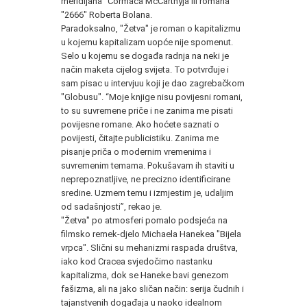
meridijana" Cormaca McCarthyja ili romana
"2666" Roberta Bolana.
Paradoksalno, "Žetva" je roman o kapitalizmu
u kojemu kapitalizam uopće nije spomenut.
Selo u kojemu se događa radnja na neki je
način maketa cijelog svijeta. To potvrđuje i
sam pisac u intervjuu koji je dao zagrebačkom
"Globusu". “Moje knjige nisu povijesni romani,
to su suvremene priče i ne zanima me pisati
povijesne romane. Ako hoćete saznati o
povijesti, čitajte publicistiku. Zanima me
pisanje priča o modernim vremenima i
suvremenim temama. Pokušavam ih staviti u
neprepoznatljive, ne precizno identificirane
sredine. Uzmem temu i izmjestim je, udaljim
od sadašnjosti”, rekao je.
"Žetva" po atmosferi pomalo podsjeća na
filmsko remek-djelo Michaela Hanekea "Bijela
vrpca". Slični su mehanizmi raspada društva,
iako kod Cracea svjedočimo nastanku
kapitalizma, dok se Haneke bavi genezom
fašizma, ali na jako sličan način: serija čudnih i
tajanstvenih događaja u naoko idealnom