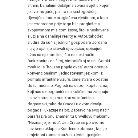
sitnim, banalnim detaljima stvara svijet u kojem
je sve moguće, pa i to da šestogodišnja
djevojčica bude proglašena vješticom, a koja
je neposredno prije toga bila proglašena
svojevrsnom misicom žetve, što je neskrivena
aluzija na današnje realityje. Autor, također,
aludira da su "isljednici" gospodara Jordana
najvjerojatnije silovali djevojčicu, opisujući
užas na njenom licu, što na neki način
funkcionira i na široj, simboličkoj razini. Gotski
mrak idile "koju su pojele ovce" autor opisuje
konvencionalnim, jednostavnim jezikom iz
pomalo infantilne vizure, čime stvara dodatnu
dozu mučnine. Pogledi na uspon kapitalizma,
koji nas u neograničenim količinama zasipaju
sa svih strana, u principu su infantilni i
dogmatski, tako da Crace i u ovom detalju
pogađa i ukazuje na bit. Zapravo na svoj način
parafrazira onu znamenitu Orwellovu maksimu
"Neznanje je moć". Jim Crace se po ovome
savršeno uklapa u Kunderine obrasce, koji je
umjetnost romana sažeo u jednu genijalnu