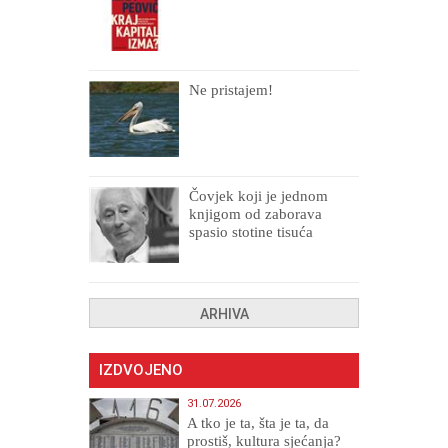
Ne pristajem!
Čovjek koji je jednom
knjigom od zaborava
spasio stotine tisuća
drugih, prokletih i
uništenih
ARHIVA
IZDVOJENO
31.07.2026
A tko je ta, šta je ta, da
prostiš, kultura sjećanja?