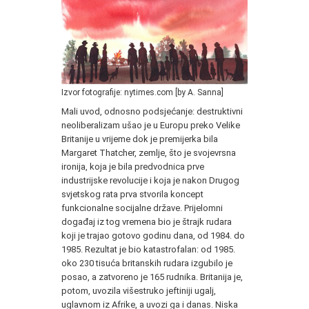
Izvor fotografije: nytimes.com [by A. Sanna]
Mali uvod, odnosno podsjećanje: destruktivni
neoliberalizam ušao je u Europu preko Velike
Britanije u vrijeme dok je premijerka bila
Margaret Thatcher, zemlje, što je svojevrsna
ironija, koja je bila predvodnica prve
industrijske revolucije i koja je nakon Drugog
svjetskog rata prva stvorila koncept
funkcionalne socijalne države. Prijelomni
događaj iz tog vremena bio je štrajk rudara
koji je trajao gotovo godinu dana, od 1984. do
1985. Rezultat je bio katastrofalan: od 1985.
oko 230 tisuća britanskih rudara izgubilo je
posao, a zatvoreno je 165 rudnika. Britanija je,
potom, uvozila višestruko jeftiniji ugalj,
uglavnom iz Afrike, a uvozi ga i danas. Niska