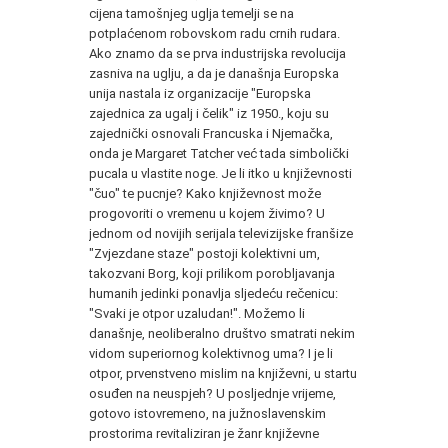
cijena tamošnjeg uglja temelji se na
potplaćenom robovskom radu crnih rudara.
Ako znamo da se prva industrijska revolucija
zasniva na uglju, a da je današnja Europska
unija nastala iz organizacije "Europska
zajednica za ugalj i čelik" iz 1950., koju su
zajednički osnovali Francuska i Njemačka,
onda je Margaret Tatcher već tada simbolički
pucala u vlastite noge. Je li itko u književnosti
"čuo" te pucnje? Kako književnost može
progovoriti o vremenu u kojem živimo? U
jednom od novijih serijala televizijske franšize
"Zvjezdane staze" postoji kolektivni um,
takozvani Borg, koji prilikom porobljavanja
humanih jedinki ponavlja sljedeću rečenicu:
"Svaki je otpor uzaludan!". Možemo li
današnje, neoliberalno društvo smatrati nekim
vidom superiornog kolektivnog uma? I je li
otpor, prvenstveno mislim na književni, u startu
osuđen na neuspjeh? U posljednje vrijeme,
gotovo istovremeno, na južnoslavenskim
prostorima revitaliziran je žanr književne