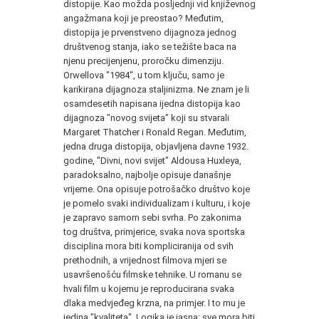
distopije. Kao možda posljednji vid književnog
angažmana koji je preostao? Međutim,
distopija je prvenstveno dijagnoza jednog
društvenog stanja, iako se težište baca na
njenu precijenjenu, proročku dimenziju.
Orwellova "1984", u tom ključu, samo je
karikirana dijagnoza staljinizma. Ne znam je li
osamdesetih napisana ijedna distopija kao
dijagnoza "novog svijeta" koji su stvarali
Margaret Thatcher i Ronald Regan. Međutim,
jedna druga distopija, objavljena davne 1932.
godine, "Divni, novi svijet" Aldousa Huxleya,
paradoksalno, najbolje opisuje današnje
vrijeme. Ona opisuje potrošačko društvo koje
je pomelo svaki individualizam i kulturu, i koje
je zapravo samom sebi svrha. Po zakonima
tog društva, primjerice, svaka nova sportska
disciplina mora biti kompliciranija od svih
prethodnih, a vrijednost filmova mjeri se
usavršenošću filmske tehnike. U romanu se
hvali film u kojemu je reproducirana svaka
dlaka medvjeđeg krzna, na primjer. I to mu je
jedina "kvaliteta". Logika je jasna: sve mora biti