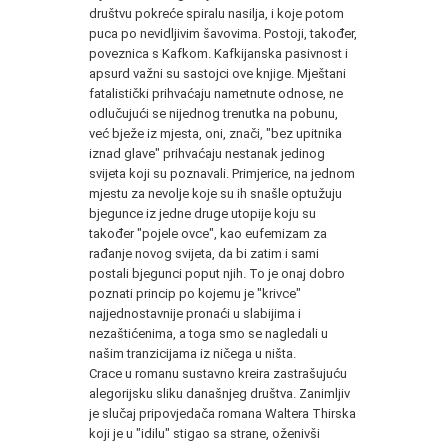
društvu pokreće spiralu nasilja, i koje potom
puca po nevidljivim šavovima. Postoji, također,
poveznica s Kafkom. Kafkijanska pasivnost i
apsurd važni su sastojci ove knjige. Mještani
fatalistički prihvaćaju nametnute odnose, ne
odlučujući se nijednog trenutka na pobunu,
već bježe iz mjesta, oni, znači, "bez upitnika
iznad glave" prihvaćaju nestanak jedinog
svijeta koji su poznavali. Primjerice, na jednom
mjestu za nevolje koje su ih snašle optužuju
bjegunce iz jedne druge utopije koju su
također "pojele ovce", kao eufemizam za
rađanje novog svijeta, da bi zatim i sami
postali bjegunci poput njih. To je onaj dobro
poznati princip po kojemu je "krivce"
najjednostavnije pronaći u slabijima i
nezaštićenima, a toga smo se nagledali u
našim tranzicijama iz ničega u ništa.
Crace u romanu sustavno kreira zastrašujuću
alegorijsku sliku današnjeg društva. Zanimljiv
je slučaj pripovjedača romana Waltera Thirska
koji je u "idilu" stigao sa strane, oženivši