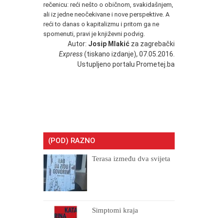
rečenicu: reći nešto o običnom, svakidašnjem,
ali iz jedne neočekivane i nove perspektive. A
reći to danas o kapitalizmu i pritom ga ne
spomenuti, pravi je književni podvig.
Autor:
Josip Mlakić
za zagrebački
Express
(tiskano izdanje), 07.05.2016.
Ustupljeno portalu Prometej.ba
(POD) RAZNO
Terasa između dva svijeta
Simptomi kraja