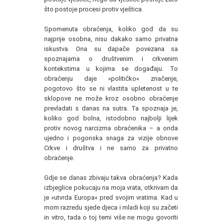
što postoje procesi protiv vještica.
Spomenuta obraćenja, koliko god da su
najprije osobna, nisu dakako samo privatna
iskustva. Ona su dapače povezana sa
spoznajama o društvenim i crkvenim
kontekstima u kojima se događaju. To
obraćenju daje »političko« značenje,
pogotovo što se ni vlastita upletenost u te
sklopove ne može kroz osobno obraćenje
prevladati s danas na sutra. Ta spoznaja je,
koliko god bolna, istodobno najbolji lijek
protiv novog narcizma obraćenika – a onda
ujedno i pogonska snaga za vizije obnove
Crkve i društva i ne samo za privatno
obraćenje.
Gdje se danas zbivaju takva obraćenja? Kada
izbjeglice pokucaju na moja vrata, otkrivam da
je »utvrda Europa« pred svojim vratima. Kad u
mom razredu sjede djeca i mladi koji su začeti
in vitro, tada o toj temi više ne mogu govoriti