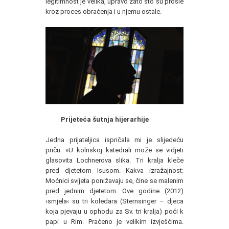
legitimnost je velika, upravo zato što su prošle
kroz proces obraćenja i u njemu ostale.
Prijeteća šutnja hijerarhije
Jedna prijateljica ispričala mi je slijedeću
priču: »U kölnskoj katedrali može se vidjeti
glasovita Lochnerova slika. Tri kralja kleče
pred djetetom Isusom. Kakva izražajnost:
Moćnici svijeta ponižavaju se, čine se malenim
pred jednim djetetom. Ove godine (2012)
›smjela‹ su tri koledara (Sternsinger – djeca
koja pjevaju u ophodu za Sv. tri kralja) poći k
papi u Rim. Praćeno je velikim izvješćima.