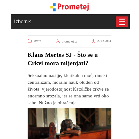
Izbornik
Osvrti
27.06.2014
prometej.ba
Klaus Mertes SJ - Što se u
Crkvi mora mijenjati?
Seksualno nasilje, klerikalna moć, rimski
centralizam, moralni nauk otuđen od
života: vjerodostojnost Katoličke crkve se
enormno srozala, jer se ona samo vrti oko
sebe. Nužno je obraćenje.