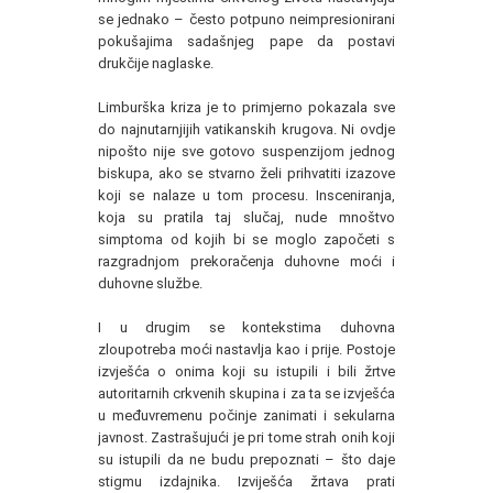
se jednako – često potpuno neimpresionirani
pokušajima sadašnjeg pape da postavi
drukčije naglaske.
Limburška kriza je to primjerno pokazala sve
do najnutarnjijih vatikanskih krugova. Ni ovdje
nipošto nije sve gotovo suspenzijom jednog
biskupa, ako se stvarno želi prihvatiti izazove
koji se nalaze u tom procesu. Insceniranja,
koja su pratila taj slučaj, nude mnoštvo
simptoma od kojih bi se moglo započeti s
razgradnjom prekoračenja duhovne moći i
duhovne službe.
I u drugim se kontekstima duhovna
zloupotreba moći nastavlja kao i prije. Postoje
izvješća o onima koji su istupili i bili žrtve
autoritarnih crkvenih skupina i za ta se izvješća
u međuvremenu počinje zanimati i sekularna
javnost. Zastrašujući je pri tome strah onih koji
su istupili da ne budu prepoznati – što daje
stigmu izdajnika. Izviješća žrtava prati