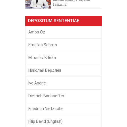
fašizma
DEPOSITUM SENTENTIAE
Amos Oz
Ernesto Sabato
Miroslav Krleža
Никола́й Бердя́ев
Ivo Andrić
Dietrich Bonhoeffer
Friedrich Nietzsche
Filip David (English)