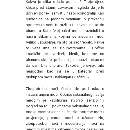
Kakva je slika odatle poslana? Troje djece
kleče pred starim čovjekom. Izgleda da je tu
učinjen poneki zahvat u našoj ikonografiji. Kao
sudionica na jednom seminaru o prevenciji
spomenula sam tu razliku i ukazala na to da
bismo u Katoličkoj crkvi morali razmisliti o
našim slikama, s kojima se inscenira moć.
Veliko uzbuđenje. Pa što bi sad trebalo, kakve
to veze ima sa zloupotrebama… Tipično
katolički: Isti voditelj, klerik, koji me na
plenumu ukorio, prišao mi je u pauzi i rekao mi
da sam bila u pravu. Također je uvijek bilo
neugodno kad su se u katedrali pred
biskupom morali naklanjati i klečati…«
Zloupotreba moći često ide pod ruku s
insceniranjem moći. Otkriće seksualnog nasilja
mnogim je katolicima stvorilo senzibilniji
pogled na to – povrh teme seksualnog nasilja;
ono je »samo« jedan slučaj zloupotrebe moći i
povjerenja, premda posebno užasan. No,
zloupotrebe moći i insceniranja moći na
mnogim mjestima crkvenog života nastavljaju