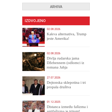
ARHIVA
IZDVOJENO
02.08.2026
Kakva alternativa, Trump
jeste Amerika!
02.08.2026
Divlja rudarska jama
Džehennem (odlomci iz
romana Jahja
Veličanstveni)
27.07.2026
Dejtonska sklepotina i tri
propala društva
01.12.2025
Distanca između fašizma i
antifašizma je trijumf