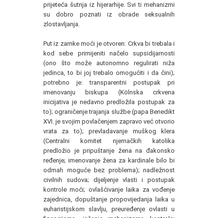
prijeteća šutnja iz hijerarhije. Svi ti mehanizmi
su dobro poznati iz obrade seksualnih
zlostavljanja.
Put iz zamke moći je otvoren: Crkva bi trebala i
kod sebe primijeniti načelo supsidijarnosti
(ono što može autonomno regulirati niža
jedinca, to bi joj trebalo omogućiti i da čini);
potrebno je: transparentni postupak pri
imenovanju biskupa (Kölnska crkvena
inicijativa je nedavno predložila postupak za
to); ograničenje trajanja službe (papa Benedikt
XVI. je svojim povlačenjem zapravo već otvorio
vrata za to); prevladavanje muškog klera
(Centralni komitet njemačkih katolika
predložio je pripuštanje žena na đakonsko
ređenje; imenovanje žena za kardinale bilo bi
odmah moguće bez problema); nadležnost
civilnih sudova; dijeljenje vlasti i postupak
kontrole moći; ovlašćivanje laika za vođenje
zajednica, dopuštanje propovijedanja laika u
euharistijskom slavlju, preuređenje ovlasti u