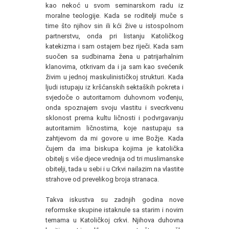
kao nekoć u svom seminarskom radu iz
moralne teologije. Kada se roditelji muče s
time što njihov sin ili kći žive u istospolnom
partnerstvu, onda pri listanju Katoličkog
katekizma i sam ostajem bez riječi. Kada sam
suočen sa sudbinama žena u patrijarhalnim
klanovima, otkrivam da i ja sam kao svećenik
živim u jednoj maskulinističkoj strukturi. Kada
ljudi istupaju iz kršćanskih sektaških pokreta i
svjedoče o autoritarnom duhovnom vođenju,
onda spoznajem svoju vlastitu i svecrkvenu
sklonost prema kultu ličnosti i podvrgavanju
autoritarnim ličnostima, koje nastupaju sa
zahtjevom da mi govore u ime Božje. Kada
čujem da ima biskupa kojima je katolička
obitelj s više djece vrednija od tri muslimanske
obitelji, tada u sebi i u Crkvi nailazim na vlastite
strahove od prevelikog broja stranaca.
Takva iskustva su zadnjih godina nove
reformske skupine istaknule sa starim i novim
temama u Katoličkoj crkvi. Njihova duhovna