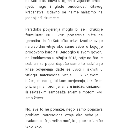
na Katoličku crkvu u ograničavajućem smislu
riječi, nego i glede budućnosti čitavog
kršćanstva. Odavno se naime nalazimo na
jednoj lađi ekumene.
Paradoks povjerenja moglo bi se i drukčije
formulirati: Ni u krizi povjerenja ništa ne
garantira da će Katolička crkva izaći iz svoje
narcisoidne vrtnje oko same sebe, o kojoj je
progovorio kardinal Bergoglio u svom govoru
na konklavama u ožujku 2013, prije no što je
izabran za papu; dapače samo tematiziranje
krize povjerenja dade se uvući i iskriviti u
vrtlogu narcisoidne vrtnje – kuknjavom i
tuženjem nad gubitkom povjerenja, taktičkim
priznanjima i promjenama u imidžu, cinizmom
ili sektaškim samosažaljenjem s motom: »Mi
smo žrtve«.
No, sve to ne pomaže, nego samo pojačava
problem. Narcisoidna vrtnja oko sebe je u
svakom slučaju velika moć, kojoj se ne izmiče
tako lako.