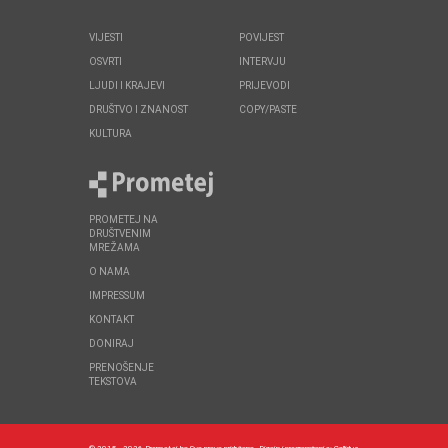
VIJESTI
POVIJEST
OSVRTI
INTERVJU
LJUDI I KRAJEVI
PRIJEVODI
DRUŠTVO I ZNANOST
COPY/PASTE
KULTURA
PROMETEJ NA
DRUŠTVENIM
MREŽAMA
O NAMA
IMPRESSUM
KONTAKT
DONIRAJ
PRENOŠENJE
TEKSTOVA