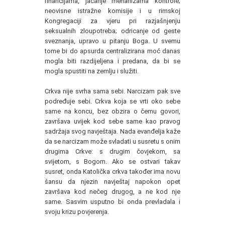
financijama, jačanje mehanizama kontrole;
neovisne istražne komisije i u rimskoj
Kongregaciji za vjeru pri razjašnjenju
seksualnih zloupotreba; odricanje od geste
sveznanja, upravo u pitanju Boga. U svemu
tome bi do apsurda centralizirana moć danas
mogla biti razdijeljena i predana, da bi se
mogla spustiti na zemlju i služiti.
Crkva nije svrha sama sebi. Narcizam pak sve
podređuje sebi. Crkva koja se vrti oko sebe
same na koncu, bez obzira o čemu govori,
završava uvijek kod sebe same kao pravog
sadržaja svog navještaja. Nada evanđelja kaže
da se narcizam može svladati u susretu s onim
drugima Crkve: s drugim čovjekom, sa
svijetom, s Bogom. Ako se ostvari takav
susret, onda Katolička crkva također ima novu
šansu da njezin navještaj napokon opet
završava kod nečeg drugog, a ne kod nje
same. Sasvim usputno bi onda prevladala i
svoju krizu povjerenja.