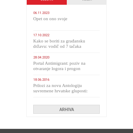
06.11.2023
​Opet on ono svoje
17.10.2022
Kako se boriti za građansku
državu: vodič od 7 tačaka
28.04.2020
Portal Antimigrant: poziv na
otvaranje logora i progon
migranata poput bijesnih kerova
18.06.2016
Prilozi za novu Antologiju
suvremene hrvatske gluposti:
Kolinda i ekipa o navijačkim
huliganima
ARHIVA