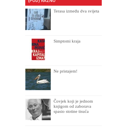
(POD) RAZNO
Terasa između dva svijeta
Simptomi kraja
Ne pristajem!
Čovjek koji je jednom
knjigom od zaborava
spasio stotine tisuća
drugih, prokletih i
uništenih