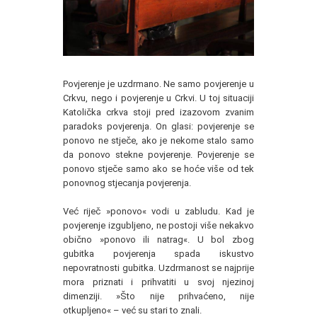
Povjerenje je uzdrmano. Ne samo povjerenje u
Crkvu, nego i povjerenje u Crkvi. U toj situaciji
Katolička crkva stoji pred izazovom zvanim
paradoks povjerenja. On glasi: povjerenje se
ponovo ne stječe, ako je nekome stalo samo
da ponovo stekne povjerenje. Povjerenje se
ponovo stječe samo ako se hoće više od tek
ponovnog stjecanja povjerenja.
Već riječ »ponovo« vodi u zabludu. Kad je
povjerenje izgubljeno, ne postoji više nekakvo
obično »ponovo ili natrag«. U bol zbog
gubitka povjerenja spada iskustvo
nepovratnosti gubitka. Uzdrmanost se najprije
mora priznati i prihvatiti u svoj njezinoj
dimenziji. »Što nije prihvaćeno, nije
otkupljeno« – već su stari to znali.