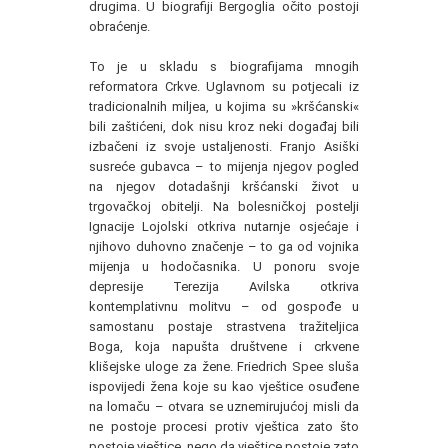
drugima. U biografiji Bergoglia očito postoji
obraćenje.
To je u skladu s biografijama mnogih
reformatora Crkve. Uglavnom su potjecali iz
tradicionalnih miljea, u kojima su »kršćanski«
bili zaštićeni, dok nisu kroz neki događaj bili
izbačeni iz svoje ustaljenosti. Franjo Asiški
susreće gubavca – to mijenja njegov pogled
na njegov dotadašnji kršćanski život u
trgovačkoj obitelji. Na bolesničkoj postelji
Ignacije Lojolski otkriva nutarnje osjećaje i
njihovo duhovno značenje – to ga od vojnika
mijenja u hodočasnika. U ponoru svoje
depresije Terezija Avilska otkriva
kontemplativnu molitvu – od gospođe u
samostanu postaje strastvena tražiteljica
Boga, koja napušta društvene i crkvene
klišejske uloge za žene. Friedrich Spee sluša
ispovijedi žena koje su kao vještice osuđene
na lomaču – otvara se uznemirujućoj misli da
ne postoje procesi protiv vještica zato što
postoje vještice, nego da vještice postoje zato