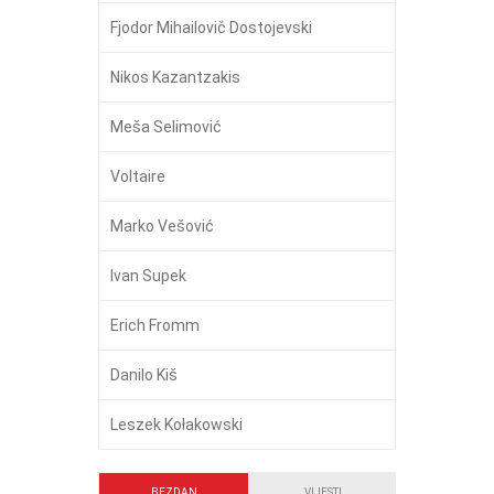
Fjodor Mihailovič Dostojevski
Nikos Kazantzakis
Meša Selimović
Voltaire
Marko Vešović
Ivan Supek
Erich Fromm
Danilo Kiš
Leszek Kołakowski
BEZDAN
VIJESTI