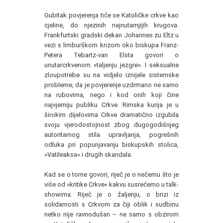
Gubitak povjerenja tiče se Katoličke crkve kao
cjeline, do njezinih najnutarnjijih krugova.
Frankfurtski gradski dekan Johannes zu Eltz u
vezi s limburškom krizom oko biskupa Franz-
Petera Tebartz-van Elsta govori o
unutarcrkvenom »taljenju jezgre«. I seksualne
zloupotrebe su na vidjelo iznijele sistemske
probleme, da je povjerenje uzdrmano ne samo
na rubovima, nego i kod onih koji čine
najvjerniju publiku Crkve. Rimska kurija je u
širokim dijelovima Crkve dramatično izgubila
svoju vjerodostojnost zbog dugogodišnjeg
autoritarnog stila upravljanja, pogrešnih
odluka pri popunjavanju biskupskih stolica,
»Vatileaksa« i drugih skandala.
Kad se o tome govori, riječ je o nečemu što je
više od »kritike Crkve« kakvu susrećemo u talk-
showima. Riječ je o žaljenju, o brizi iz
solidarnosti s Crkvom za čiji oblik i sudbinu
netko nije ravnodušan – ne samo s obzirom