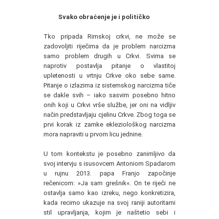
Svako obraćenje je i političko
Tko pripada Rimskoj crkvi, ne može se
zadovoljiti riječima da je problem narcizma
samo problem drugih u Crkvi. Svima se
naprotiv postavlja pitanje o vlastitoj
upletenosti u vrtnju Crkve oko sebe same.
Pitanje o izlazima iz sistemskog narcizma tiče
se dakle svih – iako sasvim posebno hitno
onih koji u Crkvi vrše službe, jer oni na vidljiv
način predstavljaju cjelinu Crkve. Zbog toga se
prvi korak iz zamke ekleziološkog narcizma
mora napraviti u prvom licu jednine.
U tom kontekstu je posebno zanimljivo da
svoj intervju s isusovcem Antoniom Spadarom
u rujnu 2013. papa Franjo započinje
rečenicom: »Ja sam grešnik«. On te riječi ne
ostavlja samo kao izreku, nego konkretizira,
kada recimo ukazuje na svoj raniji autoritarni
stil upravljanja, kojim je naštetio sebi i