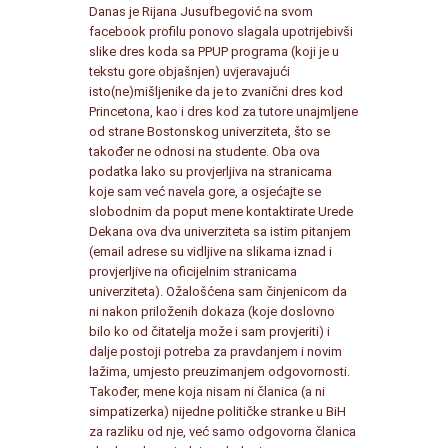
Danas je Rijana Jusufbegović na svom
facebook profilu ponovo slagala upotrijebivši
slike dres koda sa PPUP programa (koji je u
tekstu gore objašnjen) uvjeravajući
isto(ne)mišljenike da je to zvanični dres kod
Princetona, kao i dres kod za tutore unajmljene
od strane Bostonskog univerziteta, što se
također ne odnosi na studente. Oba ova
podatka lako su provjerljiva na stranicama
koje sam već navela gore, a osjećajte se
slobodnim da poput mene kontaktirate Urede
Dekana ova dva univerziteta sa istim pitanjem
(email adrese su vidljive na slikama iznad i
provjerljive na oficijelnim stranicama
univerziteta). Ožalošćena sam činjenicom da
ni nakon priloženih dokaza (koje doslovno
bilo ko od čitatelja može i sam provjeriti) i
dalje postoji potreba za pravdanjem i novim
lažima, umjesto preuzimanjem odgovornosti.
Također, mene koja nisam ni članica (a ni
simpatizerka) nijedne političke stranke u BiH
za razliku od nje, već samo odgovorna članica