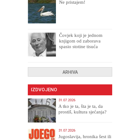
Ne pristajem!
Čovjek koji je jednom
knjigom od zaborava
spasio stotine tisuća
drugih, prokletih i
uništenih
ARHIVA
IZDVOJENO
31.07.2026
A tko je ta, šta je ta, da
prostiš, kultura sjećanja?
31.07.2026
Jugoslavija, hronika šest ili