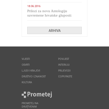
migranata poput bijesnih kerova
18.06.2016
Prilozi za novu Antologiju
suvremene hrvatske gluposti:
Kolinda i ekipa o navijačkim
huliganima
ARHIVA
VIJESTI
POVIJEST
OSVRTI
INTERVJU
LJUDI I KRAJEVI
PRIJEVODI
DRUŠTVO I ZNANOST
COPY/PASTE
KULTURA
PROMETEJ NA
DRUŠTVENIM