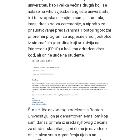
univerziteti, kao i velika većina drugih koji se
nalaze na vrhu svjetske rang liste univerziteta,
te i tri evropska na kojima sam ja studirala,
imaju dres kod za ceremonije, a nipošto za
prisustvovanje predavanjima. Postoji rigorozni
pripremni program za uspješne srednjoškolce
iz siromašnih porodica koji se odvija na
Princetonu (PPUP) a koji ima određeni dres
kod, ali on ne utiče na studente.
Što se tiče navodnog kodeksa na Boston
Universityju, on je demantovan e-mailom koji
sam danas primila iz ureda njihovog Dekana
za studentska pitanja, pri čemu je navedeno
da je takva vrsta ograničenja rijetka na