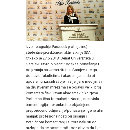
Izvor fotografije: Facebook profil (javno)
studentice-prorektorice i aktivistkinje SDA
Otkako je 27.6.2018. Senat Univerziteta u
Sarajevu utvrdio Nacrt Kodeksa ponašanja i
odijevanja na Univerzitetu u Sarajevu, te ga
dostavio fakultetima i akademijama da bi
uposlenici izrazili svoje mišljenje, u medijima i
na društvenim mrežama se pojavio veliki broj
komentara čak i izvan akademskih krugova.
Problematična formulacija Nacrta, nesuvisla
terminologija, nekonkretno objašnjeno
preporučeno odijevanje/ponašanje i generalni
manjak profesionalnosti pri pisanju i
zvaničnom komentiranju autora neki su od
razloga da se posmatrač - bez obzira da li je