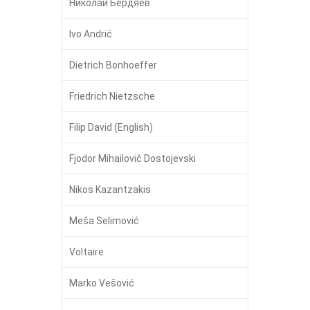
Никола́й Бердя́ев
Ivo Andrić
Dietrich Bonhoeffer
Friedrich Nietzsche
Filip David (English)
Fjodor Mihailovič Dostojevski
Nikos Kazantzakis
Meša Selimović
Voltaire
Marko Vešović