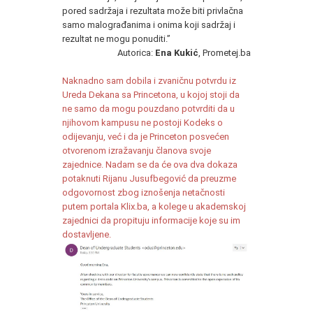
pored sadržaja i rezultata može biti privlačna
samo malograđanima i onima koji sadržaj i
rezultat ne mogu ponuditi.”
Autorica:
Ena Kukić
, Prometej.ba
Naknadno sam dobila i zvaničnu potvrdu iz
Ureda Dekana sa Princetona, u kojoj stoji da
ne samo da mogu pouzdano potvrditi da u
njihovom kampusu ne postoji Kodeks o
odijevanju, već i da je Princeton posvećen
otvorenom izražavanju članova svoje
zajednice.
Nadam se da će ova dva dokaza
potaknuti Rijanu Jusufbegović da preuzme
odgovornost zbog iznošenja netačnosti
putem portala Klix.ba, a kolege u akademskoj
zajednici da propituju informacije koje su im
dostavljene.