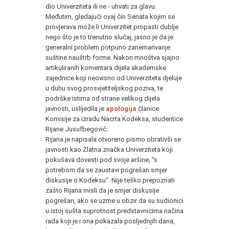
dio Univerziteta ili ne - uhvati za glavu.
Međutim, gledajući ovaj čin Senata kojim se
provjerava može li Univerzitet propasti dublje
nego što je to trenutno slučaj, jasno je da je
generalni problem potpuno zanemarivanje
suštine nauštrb forme. Nakon mnoštva sjajno
artikuliranih komentara dijela akademske
zajednice koji neovisno od Univerziteta djeluje
u duhu svog prosvjetiteljskog poziva, te
podrške istima od strane velikog dijela
javnosti, uslijedila je
apologija
članice
Komisije za izradu Nacrta Kodeksa, studentice
Rijane Jusufbegović.
Rijana je napisala otvoreno pismo obrativši se
javnosti kao Zlatna značka Univerziteta koji
pokušava dovesti pod svoje aršine, “s
potrebom da se zaustavi pogrešan smjer
diskusije o Kodeksu“. Nije teško prepoznati
zašto Rijana misli da je smjer diskusije
pogrešan, ako se uzme u obzir da su sudionici
u istoj sušta suprotnost predstavnicima načina
rada koji je i ona pokazala posljednjih dana,