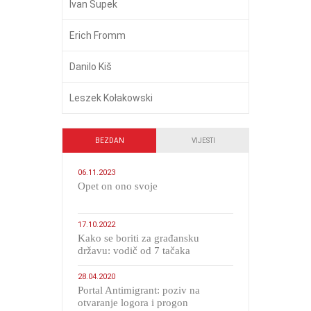
Ivan Supek
Erich Fromm
Danilo Kiš
Leszek Kołakowski
BEZDAN
VIJESTI
06.11.2023
​Opet on ono svoje
17.10.2022
Kako se boriti za građansku
državu: vodič od 7 tačaka
28.04.2020
Portal Antimigrant: poziv na
otvaranje logora i progon