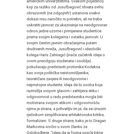
američkim univerzitetima. Svakom pojedincu
koji za razliku od Jusufbegović shvata svrhu
obrazovnih (ne odgojnih!) ustanova ovakvi
dokazi nisu naročito ni potrebni, ali ne treba
uskratiti javnost za ukazivanje na neodgovoran
odnos jedne uzorne i primjerene studentice
prema svojim kolegama i ostatku javnosti. U
svojim čestim javnim obraćanjima putem
društvenih mreža, Jusufbegović i ideološki
kolega Haris Zahiragić (inače začetnik ideje o
ovom preodgoju studenata i osoblja)
pokušavaju predstaviti protivnike Kodeksa
kao svoje političke neistomišljenike,
teoretičare zavjere ili neodgovorne i
nepristojne studente. Ideja da bi osoba koja
razmišlja svojom glavom i zahtijeva etiku i
odgovornost u radu predstavnika mogla biti
motivirana svojom etikom i odgovornošću
njima je strana, a prihvatljiv im je, da se izrazim
rječnikom simplificirane arhitektonske kritike,
formalizam. S druge strane, kako je to Dragan
Markovina sročio u svom članku za
Oslobođenje, “ideja da je forma uopće bitna,