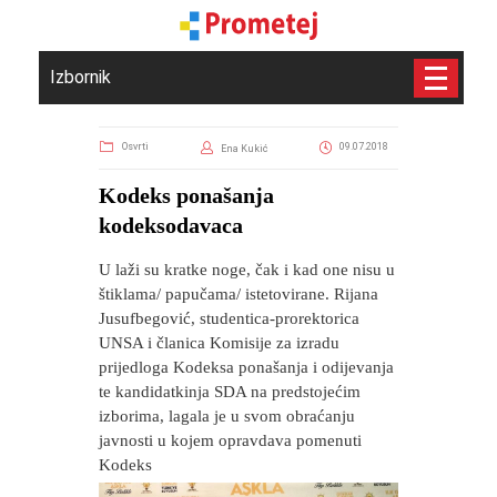
Izbornik
Osvrti
09.07.2018
Ena Kukić
Kodeks ponašanja
kodeksodavaca
U laži su kratke noge, čak i kad one nisu u
štiklama/ papučama/ istetovirane. Rijana
Jusufbegović, studentica-prorektorica
UNSA i članica Komisije za izradu
prijedloga Kodeksa ponašanja i odijevanja
te kandidatkinja SDA na predstojećim
izborima, lagala je u svom obraćanju
javnosti u kojem opravdava pomenuti
Kodeks