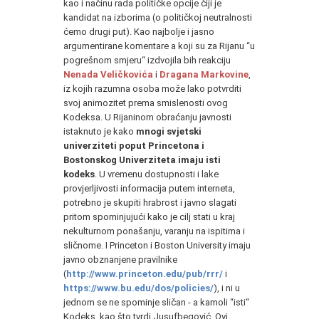
kao i načinu rada političke opcije čiji je
kandidat na izborima (o političkoj neutralnosti
ćemo drugi put). Kao najbolje i jasno
argumentirane komentare a koji su za Rijanu “u
pogrešnom smjeru“ izdvojila bih reakciju
Nenada Veličkovića
i
Dragana Markovine
,
iz kojih razumna osoba može lako potvrditi
svoj animozitet prema smislenosti ovog
Kodeksa. U Rijaninom obraćanju javnosti
istaknuto je kako
mnogi svjetski
univerziteti poput Princetona i
Bostonskog Univerziteta imaju isti
kodeks
. U vremenu dostupnosti i lake
provjerljivosti informacija putem interneta,
potrebno je skupiti hrabrost i javno slagati
pritom spominjujući kako je cilj stati u kraj
nekulturnom ponašanju, varanju na ispitima i
sličnome. I Princeton i Boston University imaju
javno obznanjene pravilnike
(
http://www.princeton.edu/pub/rrr/
i
https://www.bu.edu/dos/policies/
), i ni u
jednom se ne spominje sličan - a kamoli “isti“
Kodeks, kao što tvrdi Jusufbegović. Ovi