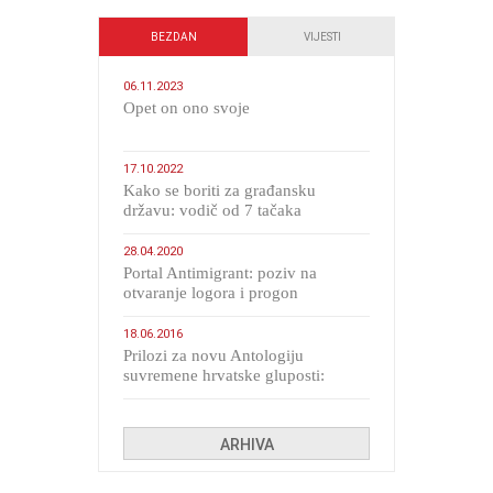
BEZDAN
VIJESTI
06.11.2023
​Opet on ono svoje
17.10.2022
Kako se boriti za građansku
državu: vodič od 7 tačaka
28.04.2020
Portal Antimigrant: poziv na
otvaranje logora i progon
migranata poput bijesnih kerova
18.06.2016
Prilozi za novu Antologiju
suvremene hrvatske gluposti:
Kolinda i ekipa o navijačkim
huliganima
ARHIVA