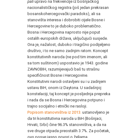
pali
upravo na frekvencije iz bošnjačkog
nacionalističkog registra (još jedan prekrasan
bosanskohercegovački paradoks), ali sa
stanovišta interesa i dobrobiti cijele Bosne i
Hercegovine to je duboko problematično.
Bosna i Hercegovina naprosto nije poput
ostalih europskih država, uključujući susjede.
Ona je, nažalost, duboko i tragično podijeljeno
društvo, i to ne samo zadnjim ratom. Koncept
konstitutivnih naroda (ne pod tim imenom, ali
sa tom suštinom) uspostavio je 1943. godine
ZAVNOBIH, razumijevajući baš tu strašnu
specifičnost Bosne i Hercegovine.
Konstitutivni narodi ostavljeni su i u zadnjem
ustavu BiH, onom iz Daytona. U sadašnjoj
konstelaciji, taj koncept je posljednja prepreka
i nada da se Bosna i Hercegovina potpuno i
trajno socijalno i etnički ne rasloji.
Popisom stanovništva iz 2013.
ustanovljeno je
da tri konstitutivna naroda u BiH (Bošnjaci,
Hrvati, Srbi) čine 96.3% stanovništva, a da na
sve druge otpada preostalih 3.7%. Za početak,
ovo posve jasno govori o željama