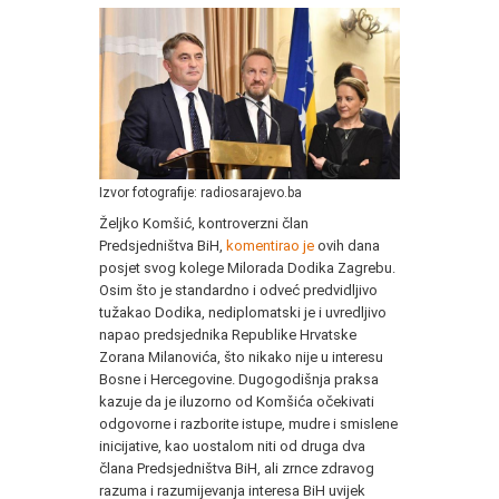
Izvor fotografije: radiosarajevo.ba
Željko Komšić, kontroverzni član
Predsjedništva BiH,
komentirao je
ovih dana
posjet svog kolege Milorada Dodika Zagrebu.
Osim što je standardno i odveć predvidljivo
tužakao Dodika, nediplomatski je i uvredljivo
napao predsjednika Republike Hrvatske
Zorana Milanovića, što nikako nije u interesu
Bosne i Hercegovine. Dugogodišnja praksa
kazuje da je iluzorno od Komšića očekivati
odgovorne i razborite istupe, mudre i smislene
inicijative, kao uostalom niti od druga dva
člana Predsjedništva BiH, ali zrnce zdravog
razuma i razumijevanja interesa BiH uvijek