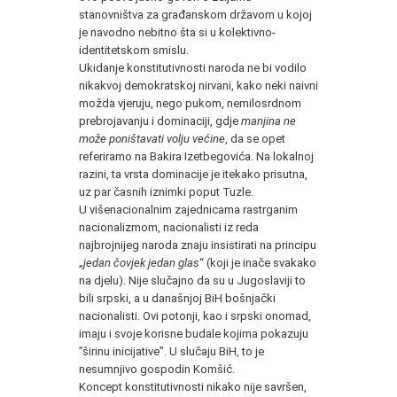
stanovništva za građanskom državom u kojoj
je navodno nebitno šta si u kolektivno-
identitetskom smislu.
Ukidanje konstitutivnosti naroda ne bi vodilo
nikakvoj demokratskoj nirvani, kako neki naivni
možda vjeruju, nego pukom, nemilosrdnom
prebrojavanju i dominaciji, gdje
manjina ne
može poništavati volju većine
, da se opet
referiramo na Bakira Izetbegovića. Na lokalnoj
razini, ta vrsta dominacije je itekako prisutna,
uz par časnih iznimki poput Tuzle.
U višenacionalnim zajednicama rastrganim
nacionalizmom, nacionalisti iz reda
najbrojnijeg naroda znaju insistirati na principu
„
jedan čovjek jedan glas
“ (koji je inače svakako
na djelu). Nije slučajno da su u Jugoslaviji to
bili srpski, a u današnjoj BiH bošnjački
nacionalisti. Ovi potonji, kao i srpski onomad,
imaju i svoje korisne budale kojima pokazuju
”širinu inicijative”. U slučaju BiH, to je
nesumnjivo gospodin Komšić.
Koncept konstitutivnosti nikako nije savršen,