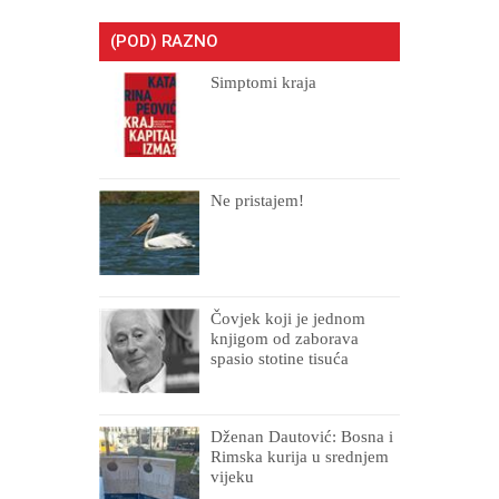
(POD) RAZNO
Simptomi kraja
Ne pristajem!
Čovjek koji je jednom
knjigom od zaborava
spasio stotine tisuća
drugih, prokletih i
uništenih
Dženan Dautović: Bosna i
Rimska kurija u srednjem
vijeku