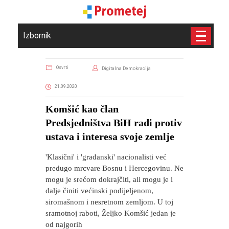
Izbornik
Osvrti
Digitalna Demokracija
21.09.2020
Komšić kao član
Predsjedništva BiH radi protiv
ustava i interesa svoje zemlje
'Klasični' i 'građanski' nacionalisti već
predugo mrcvare Bosnu i Hercegovinu. Ne
mogu je srećom dokrajčiti, ali mogu je i
dalje činiti većinski podijeljenom,
siromašnom i nesretnom zemljom. U toj
sramotnoj raboti, Željko Komšić jedan je
od najgorih