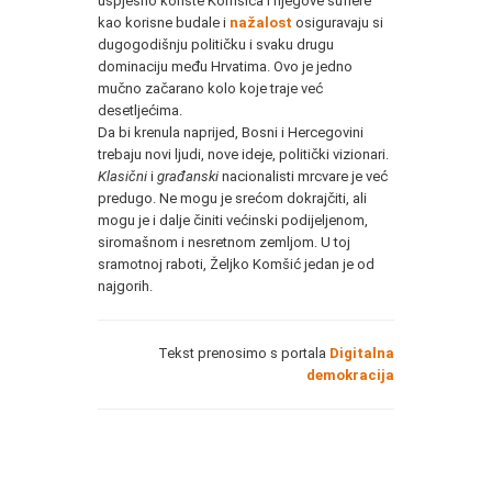
uspješno koriste Komšića i njegove suflere
kao korisne budale i
nažalost
osiguravaju si
dugogodišnju političku i svaku drugu
dominaciju među Hrvatima. Ovo je jedno
mučno začarano kolo koje traje već
desetljećima.
Da bi krenula naprijed, Bosni i Hercegovini
trebaju novi ljudi, nove ideje, politički vizionari.
Klasični
i
građanski
nacionalisti mrcvare je već
predugo. Ne mogu je srećom dokrajčiti, ali
mogu je i dalje činiti većinski podijeljenom,
siromašnom i nesretnom zemljom. U toj
sramotnoj raboti, Željko Komšić jedan je od
najgorih.
Tekst prenosimo s portala
Digitalna
demokracija