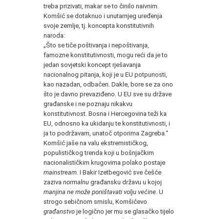
treba prizivati, makar se to činilo naivnim.
Komšić se dotaknuo i unutarnjeg uređenja
svoje zemlje, tj. koncepta konstitutivnih
naroda:
„Što se tiče poštivanja i nepoštivanja,
famozne konstitutivnosti, mogu reći da je to
jedan sovjetski koncept rješavanja
nacionalnog pitanja, koji je u EU potpunosti,
kao nazadan, odbačen. Dakle, bore se za ono
što je davno prevaziđeno. U EU sve su države
građanske i ne poznaju nikakvu
konstitutivnost. Bosna i Hercegovina teži ka
EU, odnosno ka ukidanju te konstitutivnosti, i
ja to podržavam, unatoč otporima Zagreba.“
Komšić jaše na valu ekstremističkog,
populističkog trenda koji u bošnjačkim
nacionalističkim krugovima polako postaje
mainstream
. I Bakir Izetbegović sve češće
zaziva
normalnu
građansku državu u kojoj
manjina ne može poništavati volju većine
. U
strogo sebičnom smislu, Komšićevo
građanstvo
je logično jer mu se glasačko tijelo