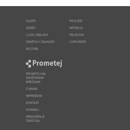
VIJESTI
POVIJEST
OSVRTI
INTERVJU
LJUDI I KRAJEVI
PRIJEVODI
DRUŠTVO I ZNANOST
COPY/PASTE
KULTURA
PROMETEJ NA
DRUŠTVENIM
MREŽAMA
O NAMA
IMPRESSUM
KONTAKT
DONIRAJ
PRENOŠENJE
TEKSTOVA