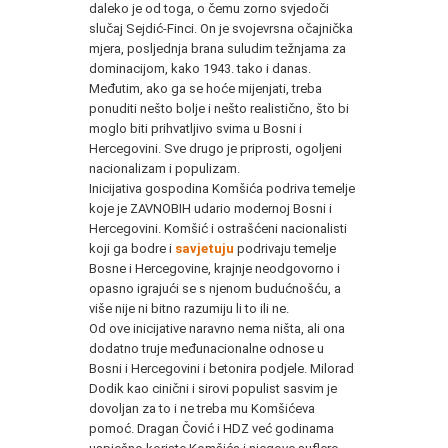
daleko je od toga, o čemu zorno svjedoči
slučaj Sejdić-Finci. On je svojevrsna očajnička
mjera, posljednja brana suludim težnjama za
dominacijom, kako 1943. tako i danas.
Međutim, ako ga se hoće mijenjati, treba
ponuditi nešto bolje i nešto realistično, što bi
moglo biti prihvatljivo svima u Bosni i
Hercegovini. Sve drugo je priprosti, ogoljeni
nacionalizam i populizam.
Inicijativa gospodina Komšića podriva temelje
koje je ZAVNOBIH udario modernoj Bosni i
Hercegovini. Komšić i ostrašćeni nacionalisti
koji ga bodre i
savjetuju
podrivaju temelje
Bosne i Hercegovine, krajnje neodgovorno i
opasno igrajući se s njenom budućnošću, a
više nije ni bitno razumiju li to ili ne.
Od ove inicijative naravno nema ništa, ali ona
dodatno truje međunacionalne odnose u
Bosni i Hercegovini i betonira podjele. Milorad
Dodik kao cinični i sirovi populist sasvim je
dovoljan za to i ne treba mu Komšićeva
pomoć. Dragan Čović i HDZ već godinama