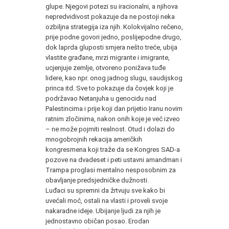
glupe. Njegovi potezi su iracionalni, a njihova
nepredvidivost pokazuje da ne postoji neka
ozbiljna strategija iza njih. Kolokvijalno rečeno,
prije podne govori jedno, poslijepodne drugo,
dok laprda gluposti smjera nešto treće, ubija
vlastite građane, mrzi migrante i imigrante,
ucjenjuje zemlje, otvoreno ponižava tuđe
lidere, kao npr. onog jadnog slugu, saudijskog
princa itd. Sve to pokazuje da čovjek koji je
podržavao Netanjuha u genocidu nad
Palestincima i prije koji dan prijetio Iranu novim
ratnim zločinima, nakon onih koje je već izveo
– ne može pojmiti realnost. Otud i dolazi do
mnogobrojnih rekacija američkih
kongresmena koji traže da se Kongres SAD-a
pozove na dvadeset i peti ustavni amandman i
Trampa proglasi mentalno nesposobnim za
obavljanje predsjedničke dužnosti.
Luđaci su spremni da žrtvuju sve kako bi
uvećali moć, ostali na vlasti i proveli svoje
nakaradne ideje. Ubijanje ljudi za njih je
jednostavno običan posao. Erodan