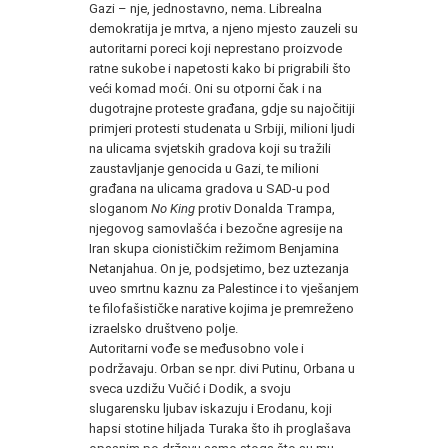
Gazi – nje, jednostavno, nema. Librealna
demokratija je mrtva, a njeno mjesto zauzeli su
autoritarni poreci koji neprestano proizvode
ratne sukobe i napetosti kako bi prigrabili što
veći komad moći. Oni su otporni čak i na
dugotrajne proteste građana, gdje su najočitiji
primjeri protesti studenata u Srbiji, milioni ljudi
na ulicama svjetskih gradova koji su tražili
zaustavljanje genocida u Gazi, te milioni
građana na ulicama gradova u SAD-u pod
sloganom
No King
protiv Donalda Trampa,
njegovog samovlašća i bezočne agresije na
Iran skupa cionističkim režimom Benjamina
Netanjahua. On je, podsjetimo, bez uztezanja
uveo smrtnu kaznu za Palestince i to vješanjem
te filofašističke narative kojima je premreženo
izraelsko društveno polje.
Autoritarni vođe se međusobno vole i
podržavaju. Orban se npr. divi Putinu, Orbana u
sveca uzdižu Vučić i Dodik, a svoju
slugarensku ljubav iskazuju i Erodanu, koji
hapsi stotine hiljada Turaka što ih proglašava