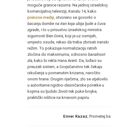
moguće granice razuma. Na jednoj izraelskoj
komercijalnoj televiziji, Kanalu 14, kako
prenose mediji
, otvoreno se govorilo o
bacanju bombe na Iran koja ubija ljude a čuva
zgrade
, i to u prisustvu izraelskog ministra
sigurnosti Ben-Gvira, koji je uz osmijeh,
umjesto osude, rekao da treba zbrisati iranski
režim. To pokazuje normalizaciju ratnih
zločina do maksimuma, odnosno
banalnost
zla,
kako bi rekla Hana Arent. Da, luđaci su
preuzeli sistem, a čovječanstvo tek čekaju
iskušenja u pomenutim krizama, naročito
onom hrane. Drugim riječima, zlo se utjelovilo
u autoritarne rigidno-desničarske poretke u
kojima su ljudski životi tek puke brojke,
praktički ništice na krvavom papiru.
Enver Kazaz
, Prometej.ba