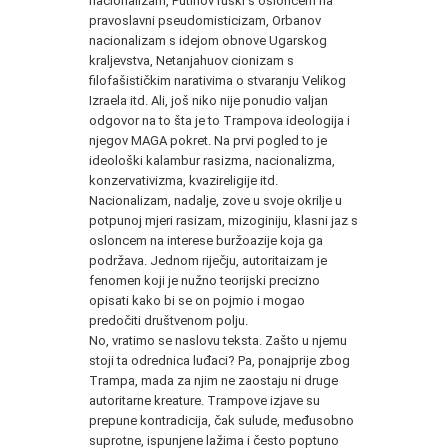
nacionalizam, Putinov ruski s osloncem na
pravoslavni pseudomisticizam, Orbanov
nacionalizam s idejom obnove Ugarskog
kraljevstva, Netanjahuov cionizam s
filofašističkim narativima o stvaranju Velikog
Izraela itd. Ali, još niko nije ponudio valjan
odgovor na to šta je to Trampova ideologija i
njegov MAGA pokret. Na prvi pogled to je
ideološki kalambur rasizma, nacionalizma,
konzervativizma, kvazireligije itd.
Nacionalizam, nadalje, zove u svoje okrilje u
potpunoj mjeri rasizam, mizoginiju, klasni jaz s
osloncem na interese buržoazije koja ga
podržava. Jednom riječju, autoritaizam je
fenomen koji je nužno teorijski precizno
opisati kako bi se on pojmio i mogao
predočiti društvenom polju.
No, vratimo se naslovu teksta. Zašto u njemu
stoji ta odrednica luđaci? Pa, ponajprije zbog
Trampa, mada za njim ne zaostaju ni druge
autoritarne kreature. Trampove izjave su
prepune kontradicija, čak sulude, međusobno
suprotne, ispunjene lažima i često poptuno