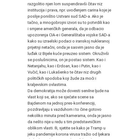
razgolitio njen lom suspendiravši čitav niz
institucija i prava, npr. uvođenjem carina koje je
poslije poništio Ustvani sud SAD-a. Ako je
tačno, a mnogobrojni izvori su to potvrdili kao
i smjene američkih generala, da je odbacio
upozorenja CIA-e i Generalštaba vojske SAD-a
kako su izraelski podaci o iranskoj nukleranoj
prijetnji netačni, onda je sasvim jasno da je
luđak iz Bijele kuće preuzeo sistem. Okruživši
se poslušnicima, on je postao sistem. Kao i
Netanjahu, kao i Erdoan, kao i Putin, kao i
Vučić, kao i Lukašenko te čitav niz drugih
političkih spodoba koji žude za moći i
kraljevskim ovlastima.
Da demokratija može dovesti senilne ljude na
vlast koji se, ako se sjećate scene sa
Bajdenom na jednoj pres-konferenciji,
pozdravljaju s vazduhom i to čine gotovo
nekoliko minuta pred kamerama, onda je jasno
da nešto nije u redu s tim predstavničkim
oblikom vlasti. Ili, sjetite se kako je Tramp u
jeku pandemije korona virusa tražio od ljekara