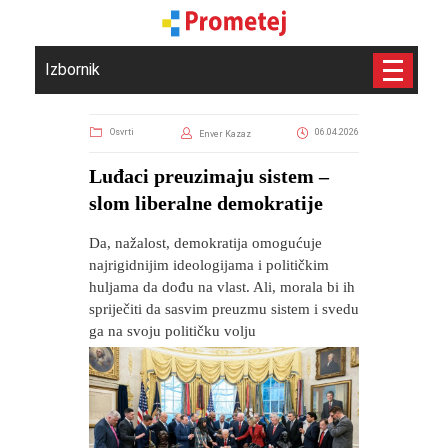
Izbornik
Osvrti
06.04.2026
Enver Kazaz
Luđaci preuzimaju sistem –
slom liberalne demokratije
Da, nažalost, demokratija omogućuje
najrigidnijim ideologijama i političkim
huljama da dođu na vlast. Ali, morala bi ih
spriječiti da sasvim preuzmu sistem i svedu
ga na svoju političku volju