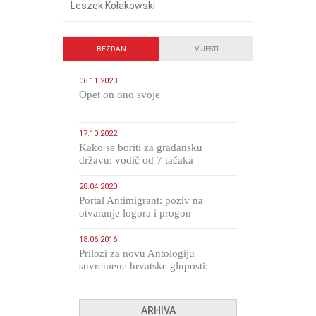
Leszek Kołakowski
BEZDAN
VIJESTI
06.11.2023
​Opet on ono svoje
17.10.2022
Kako se boriti za građansku
državu: vodič od 7 tačaka
28.04.2020
Portal Antimigrant: poziv na
otvaranje logora i progon
migranata poput bijesnih kerova
18.06.2016
Prilozi za novu Antologiju
suvremene hrvatske gluposti:
Kolinda i ekipa o navijačkim
huliganima
ARHIVA