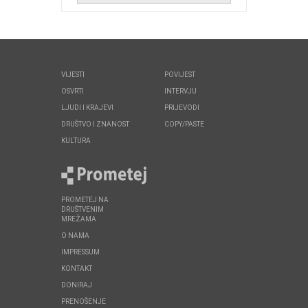
VIJESTI
POVIJEST
OSVRTI
INTERVJU
LJUDI I KRAJEVI
PRIJEVODI
DRUŠTVO I ZNANOST
COPY/PASTE
KULTURA
PROMETEJ NA
DRUŠTVENIM
MREŽAMA
O NAMA
IMPRESSUM
KONTAKT
DONIRAJ
PRENOŠENJE