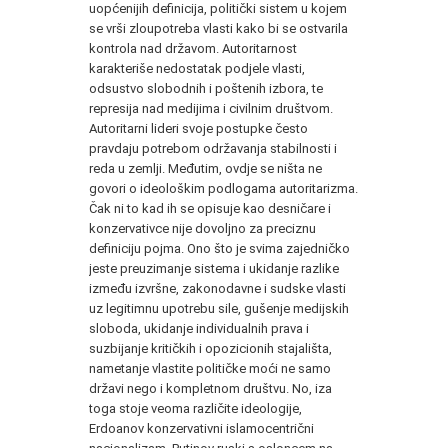
uopćenijih definicija, politički sistem u kojem
se vrši zloupotreba vlasti kako bi se ostvarila
kontrola nad državom. Autoritarnost
karakteriše nedostatak podjele vlasti,
odsustvo slobodnih i poštenih izbora, te
represija nad medijima i civilnim društvom.
Autoritarni lideri svoje postupke često
pravdaju potrebom održavanja stabilnosti i
reda u zemlji. Međutim, ovdje se ništa ne
govori o ideološkim podlogama autoritarizma.
Čak ni to kad ih se opisuje kao desničare i
konzervativce nije dovoljno za preciznu
definiciju pojma. Ono što je svima zajedničko
jeste preuzimanje sistema i ukidanje razlike
između izvršne, zakonodavne i sudske vlasti
uz legitimnu upotrebu sile, gušenje medijskih
sloboda, ukidanje individualnih prava i
suzbijanje kritičkih i opozicionih stajališta,
nametanje vlastite političke moći ne samo
državi nego i kompletnom društvu. No, iza
toga stoje veoma različite ideologije,
Erdoanov konzervativni islamocentrični