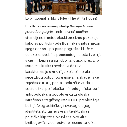
Izvor fotografije: Molly Riley (The White House)
U odlično napisanoj studiji
Bošnjaštvo kao
promašen projekt
Tarik Haverić naučno
utemeljeno i metodološki precizno pokazuje
kako su politički vođe Bošnjaka u ratu i nakon
njega donosili potpuno pogrešne ključne
odluke za sudbinu pomenutog naroda i zemlje
u cjelini. Lepršavi stil, ubojita logički precizno
ustrojena kritika i neoborivi dokazi
karakteriziraju ovu knjigu koja bi morala, a
neće zbog potpunog urušavanja akademske
zajednice u BiH, postati polazište za dalja
sociološka, politološka, historiografska, pa i
antropološka, a pogotovu kulturološka
istraživanja tragičnog rata u BiH i preobražaja
bošnjačkog političkog i svakog drugog
identiteta što ga je izvela intelektualna i
politička klijentela okupljena oko Alije
Izetbegovića. Jednostvano rečeno, ta klika