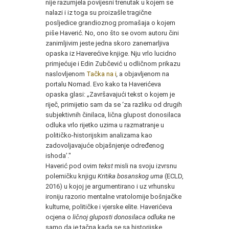
nije razumjela povijesni trenutak u kojem se
nalazi i iz toga su proizašle tragične
posljedice grandioznog promašaja o kojem
piše Haverić. No, ono što se ovom autoru čini
zanimljivim jeste jedna skoro zanemarljiva
opaska iz Haverećive knjige. Nju vrlo lucidno
primjećuje i Edin Zubčević u odličnom prikazu
naslovljenom
Tačka na i
,
a objavljenom na
portalu Nomad. Evo kako ta Haverićeva
opaska glasi: „Završavajući tekst o kojem je
riječ, primijetio sam da se ‘za razliku od drugih
subjektivnih činilaca, lična glupost donosilaca
odluka vrlo rijetko uzima u razmatranje u
političko-historijskim analizama kao
zadovoljavajuće objašnjenje određenog
ishoda’."
Haverić pod ovim
tekst
misli na svoju izvrsnu
polemičku knjigu
Kritika bosanskog uma
(ECLD,
2016) u kojoj je argumentirano i uz vrhunsku
ironiju razorio mentalne vratolomije bošnjačke
kulturne, političke i vjerske elite. Haverićeva
ocjena o
ličnoj gluposti donosilaca odluka
ne
samo da je tačna kada se sa historijske