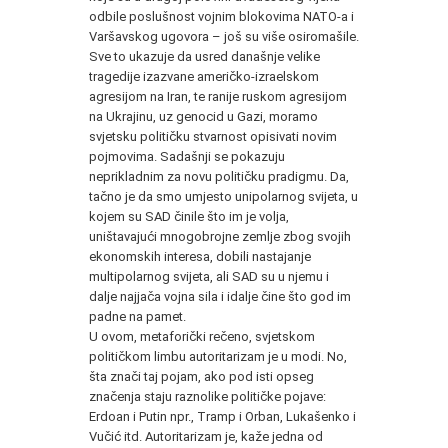
odbile poslušnost vojnim blokovima NATO-a i
Varšavskog ugovora – još su više osiromašile.
Sve to ukazuje da usred današnje velike
tragedije izazvane američko-izraelskom
agresijom na Iran, te ranije ruskom agresijom
na Ukrajinu, uz genocid u Gazi, moramo
svjetsku političku stvarnost opisivati novim
pojmovima. Sadašnji se pokazuju
neprikladnim za novu političku pradigmu. Da,
tačno je da smo umjesto unipolarnog svijeta, u
kojem su SAD činile što im je volja,
uništavajući mnogobrojne zemlje zbog svojih
ekonomskih interesa, dobili nastajanje
multipolarnog svijeta, ali SAD su u njemu i
dalje najjača vojna sila i idalje čine što god im
padne na pamet.
U ovom, metaforički rečeno, svjetskom
političkom limbu autoritarizam je u modi. No,
šta znači taj pojam, ako pod isti opseg
značenja staju raznolike političke pojave:
Erdoan i Putin npr., Tramp i Orban, Lukašenko i
Vučić itd. Autoritarizam je, kaže jedna od