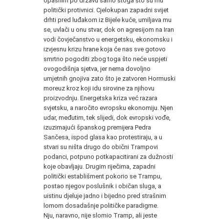
opasnim po državu samo stoga što su mu
politički protivnici. Cjelokupan zapadni svijet
drhti pred luđakom iz Bijele kuće, umiljava mu
se, uvlači u onu stvar, dok on agresijom na Iran
vodi čovječanstvo u energetsku, ekonomsku i
izvjesnu krizu hrane koja će nas sve gotovo
smrtno pogoditi zbog toga što neće uspjeti
ovogodišnja sjetva, jer nema dovoljno
umjetnih gnojiva zato što je zatvoren Hormuski
moreuz kroz koji idu sirovine za njihovu
proizvodnju. Energetska kriza već razara
svjetsku, a naročito evropsku ekonomiju. Njen
udar, međutim, tek slijedi, dok evropski vođe,
izuzimajući španskog premijera Pedra
Sančesa, ispod glasa kao protestiraju, a u
stvari su ništa drugo do obični Trampovi
podanci, potpuno potkapacitirani za dužnosti
koje obavljaju. Drugim riječima, zapadni
politički establišment pokorio se Trampu,
postao njegov poslušnik i običan sluga, a
uistinu djeluje jadno i bijedno pred strašnim
lomom dosadašnje političke paradigme.
Nju, naravno, nije slomio Tramp, ali jeste