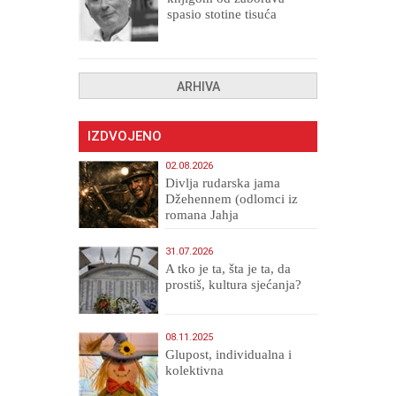
spasio stotine tisuća
drugih, prokletih i
uništenih
ARHIVA
IZDVOJENO
02.08.2026
Divlja rudarska jama
Džehennem (odlomci iz
romana Jahja
Veličanstveni)
31.07.2026
A tko je ta, šta je ta, da
prostiš, kultura sjećanja?
08.11.2025
Glupost, individualna i
kolektivna