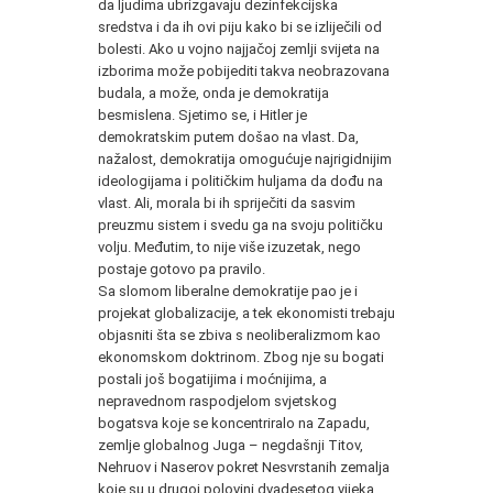
da ljudima ubrizgavaju dezinfekcijska
sredstva i da ih ovi piju kako bi se izliječili od
bolesti. Ako u vojno najjačoj zemlji svijeta na
izborima može pobijediti takva neobrazovana
budala, a može, onda je demokratija
besmislena. Sjetimo se, i Hitler je
demokratskim putem došao na vlast. Da,
nažalost, demokratija omogućuje najrigidnijim
ideologijama i političkim huljama da dođu na
vlast. Ali, morala bi ih spriječiti da sasvim
preuzmu sistem i svedu ga na svoju političku
volju. Međutim, to nije više izuzetak, nego
postaje gotovo pa pravilo.
Sa slomom liberalne demokratije pao je i
projekat globalizacije, a tek ekonomisti trebaju
objasniti šta se zbiva s neoliberalizmom kao
ekonomskom doktrinom. Zbog nje su bogati
postali još bogatijima i moćnijima, a
nepravednom raspodjelom svjetskog
bogatsva koje se koncentriralo na Zapadu,
zemlje globalnog Juga – negdašnji Titov,
Nehruov i Naserov pokret Nesvrstanih zemalja
koje su u drugoj polovini dvadesetog vijeka