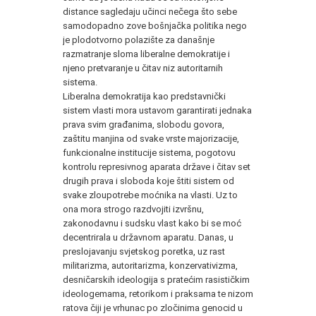
distance sagledaju učinci nečega što sebe
samodopadno zove bošnjačka politika nego
je plodotvorno polazište za današnje
razmatranje sloma liberalne demokratije i
njeno pretvaranje u čitav niz autoritarnih
sistema.
Liberalna demokratija kao predstavnički
sistem vlasti mora ustavom garantirati jednaka
prava svim građanima, slobodu govora,
zaštitu manjina od svake vrste majorizacije,
funkcionalne institucije sistema, pogotovu
kontrolu represivnog aparata države i čitav set
drugih prava i sloboda koje štiti sistem od
svake zloupotrebe moćnika na vlasti. Uz to
ona mora strogo razdvojiti izvršnu,
zakonodavnu i sudsku vlast kako bi se moć
decentrirala u državnom aparatu. Danas, u
preslojavanju svjetskog poretka, uz rast
militarizma, autoritarizma, konzervativizma,
desničarskih ideologija s pratećim rasističkim
ideologemama, retorikom i praksama te nizom
ratova čiji je vrhunac po zločinima genocid u