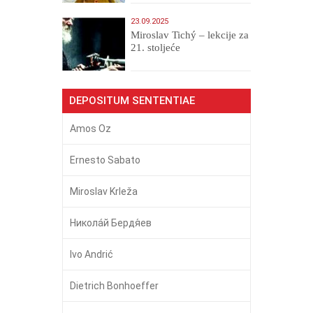
23.09.2025
Miroslav Tichý – lekcije za
21. stoljeće
DEPOSITUM SENTENTIAE
Amos Oz
Ernesto Sabato
Miroslav Krleža
Никола́й Бердя́ев
Ivo Andrić
Dietrich Bonhoeffer