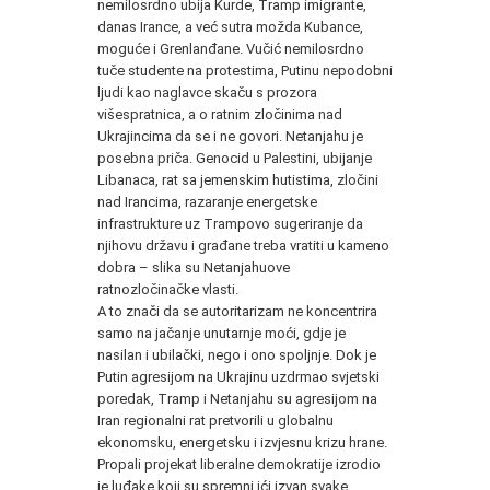
nemilosrdno ubija Kurde, Tramp imigrante,
danas Irance, a već sutra možda Kubance,
moguće i Grenlanđane. Vučić nemilosrdno
tuče studente na protestima, Putinu nepodobni
ljudi kao naglavce skaču s prozora
višespratnica, a o ratnim zločinima nad
Ukrajincima da se i ne govori. Netanjahu je
posebna priča. Genocid u Palestini, ubijanje
Libanaca, rat sa jemenskim hutistima, zločini
nad Irancima, razaranje energetske
infrastrukture uz Trampovo sugeriranje da
njihovu državu i građane treba vratiti u kameno
dobra – slika su Netanjahuove
ratnozločinačke vlasti.
A to znači da se autoritarizam ne koncentrira
samo na jačanje unutarnje moći, gdje je
nasilan i ubilački, nego i ono spoljnje. Dok je
Putin agresijom na Ukrajinu uzdrmao svjetski
poredak, Tramp i Netanjahu su agresijom na
Iran regionalni rat pretvorili u globalnu
ekonomsku, energetsku i izvjesnu krizu hrane.
Propali projekat liberalne demokratije izrodio
je luđake koji su spremni ići izvan svake