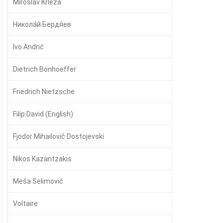
Miroslav Krleža
Никола́й Бердя́ев
Ivo Andrić
Dietrich Bonhoeffer
Friedrich Nietzsche
Filip David (English)
Fjodor Mihailovič Dostojevski
Nikos Kazantzakis
Meša Selimović
Voltaire