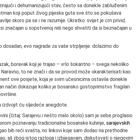
irajući i dehumanizujući stav, često sa donekle zabluđenim
sentman koji poput živog pijeska guta sve što se pokušava
lije skoro pa se i ne razumije. Ukratko: svijet je crn privid,
a si značajan u sopstvenoj niši nego shvatiti da si beznačajan u
io dosadan, evo nagrade za vaše strpljenje: dolazimo do
zak, boravak koji je trajao – vrlo šokantno – svega nekoliko
n. Naravno, to ne znači i da se provod može okarakterisati kao
gment ove posjete, koja je svim učesnicima ostavila donekle
čan način dokazuje koliko je bosansko gostoprimstvo fragilan
ovršine.
 izdvojit ću sljedeće anegdote.
ini (čitaj: Sarajevu i nešto malo okolo) sam je sebe proglasio
rsnom poznavanju tradicionalne bosanske kuhinje,
sarajevskih
gao bih reći svašta, no linkovi koje sam dodao na prethodne
o, ali zbog istog razloga i izbjegavam, diskutovati o njegovim