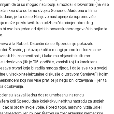
mnjam da bi se mogao naći bolji, a možda i elokventniji (na više
i način kao što se birao dvojac Generalu Aladeenu u filmu
 doduše, je to da se Nunijevo nastojanje da ispromoviše
riju može predstaviti kao udžbenički primjer obrnutog
 da bi ovo bio jedan od rijetkih bosanskohercegovačkih bojkota
e.
ncera
à la Robert Dacešin da se Speedu nije pokazalo
rdni. Štoviše, pokazuju koliko mnogi promotori turizma ne
visati bh. znamenitosti, i kako mu objasniti kulturno-
 doslovno (lik je ’05. godište, zamisli to) i u karakteru:
lesave stvari koje bi radila mnoga djeca, i da je sve to u svojoj
e u visokointelektualne diskusije o „pravom Sarajevu“ i kojim
kancem koji ima više pratitelja nego bh. državljana – jer ta
ka očekivanja.
ođer su izazvali jednu dosta urnebesnu instancu
Sajfera koji Speedu daje kojekakvu nebitnu nagradu za uspjeh
čak ni protiv svoje volje. Pored toga, naravno, vizija Jale i
 sa Speedom, jer im ipak
featovi
sa trećeklasnim njemačkim