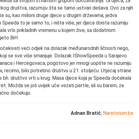
Speeda sa svojom stvarnom grupom obožavatelja: ta djeca, za
čkog društva,
razumiju
šta se tamo ustvari dešava. Ovo za njih
te su, kao milioni druge djece u drugim državama, jedva
 za Speeda to je samo to, i ništa više, jer djeca doista razumiju
šala vrlo prikladnih vremenu u kojem žive, sa dodatnom
geto BiH.
 očekivati veći odjek na dolazak međunarodnih ličnosti nego,
u koji se sve više smanjuje. Dolazak IShowSpeeda u Sarajevo
anaca i Hercegovaca, pogotovo jer mnogi uopšte ne razumiju
bi, recimo, bilo potrebno društvu u 21. stoljeću. Utjecaj strane
 se bh. društvo vrti u krug. Masa djece koja je Speeda dočekala
ret. Možda se još uvijek uče vezati pertle, ali su barem, za
tačno dočekuju.
Adnan Bratić
,
Naratorium.ba