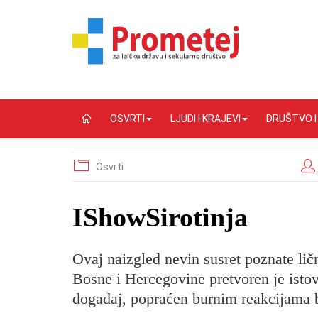
OSVRTI
LJUDI I KRAJEVI
DRUŠTVO 
Osvrti
IShowSirotinja
Ovaj naizgled nevin susret poznate li
Bosne i Hercegovine pretvoren je istov
događaj, popraćen burnim reakcijama 