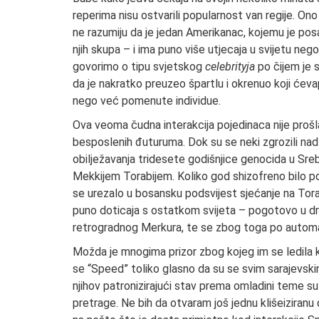
reperima nisu ostvarili popularnost van regije. On
ne razumiju da je jedan Amerikanac, kojemu je posao 
njih skupa – i ima puno više utjecaja u svijetu ne
govorimo o tipu svjetskog
celebrityja
po čijem je 
da je nakratko preuzeo špartlu i okrenuo koji ćeva
nego već pomenute individue.
Ova veoma čudna interakcija pojedinaca nije prošl
besposlenih đuturuma. Dok su se neki zgrozili na
obilježavanja tridesete godišnjice genocida u Sreb
Mekkijem Torabijem. Koliko god shizofreno bilo por
se urezalo u bosansku podsvijest sjećanje na Torabi
puno doticaja s ostatkom svijeta – pogotovo u drž
retrogradnog Merkura, te se zbog toga po automat
Možda je mnogima prizor zbog kojeg im se ledila krv
se “Speed” toliko glasno da su se svim sarajevsk
njihov patronizirajući stav prema omladini teme s
pretrage. Ne bih da otvaram još jednu klišeiziranu