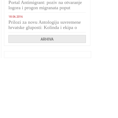
Portal Antimigrant: poziv na otvaranje
logora i progon migranata poput
bijesnih kerova
18.06.2016
Prilozi za novu Antologiju suvremene
hrvatske gluposti: Kolinda i ekipa o
navijačkim huliganima
ARHIVA