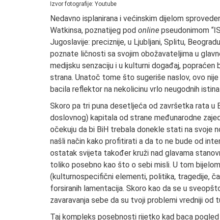
Izvor fotografije: Youtube
Nedavno isplanirana i većinskim dijelom sproved
Watkinsa, poznatijeg pod
online
pseudonimom “ISh
Jugoslavije: preciznije, u Ljubljani, Splitu, Beogra
poznate ličnosti sa svojim obožavateljima u glav
medijsku senzaciju i u kulturni događaj, popraće
strana. Unatoč tome što sugeriše naslov, ovo nije 
bacila reflektor na nekolicinu vrlo neugodnih istina
Skoro pa tri puna desetljeća od završetka rata u 
doslovnog) kapitala od strane međunarodne zajedn
očekuju da bi BiH trebala donekle stati na svoje no
našli način kako profitirati a da to ne bude od int
ostatak svijeta također kruži nad glavama stanovništ
toliko posebno kao što o sebi misli. U tom bijelom
(kulturnospecifični elementi, politika, tragedije, ča
forsiranih lamentacija. Skoro kao da se u sveopšto
zavaravanja sebe da su tvoji problemi vredniji od t
Taj kompleks posebnosti rijetko kad baca pogled 