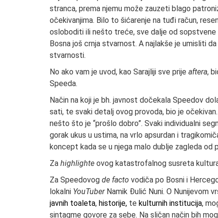
stranca, prema njemu može zauzeti blago patroniz
očekivanjima. Bilo to šićarenje na tuđi račun, re
osloboditi ili nešto treće, sve dalje od sopstvene av
Bosna još crnja stvarnost. A najlakše je umisliti d
stvarnosti.
No ako vam je uvod, kao Sarajliji sve prije
aftera
, b
Speeda.
Način na koji je bh. javnost dočekala Speedov dola
sati, te svaki detalj ovog provoda, bio je očekiva
nešto što je “prošlo dobro”. Svaki individualni se
gorak ukus u ustima, na vrlo apsurdan i tragikomi
koncept kada se u njega malo dublje zagleda od p
Za
highlighte
ovog katastrofalnog susreta kultura
Za Speedovog
de facto
vodiča po Bosni i Hercegov
lokalni
YouTuber
Namik Đulić Nuni. O Nunijevom v
javnih toaleta
,
historije,
te
kulturnih institucija
, mo
sintagme govore za sebe. Na sličan način bih moga