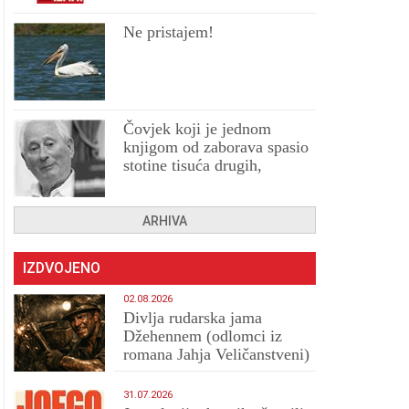
Ne pristajem!
Čovjek koji je jednom
knjigom od zaborava spasio
stotine tisuća drugih,
prokletih i uništenih
ARHIVA
IZDVOJENO
02.08.2026
Divlja rudarska jama
Džehennem (odlomci iz
romana Jahja Veličanstveni)
31.07.2026