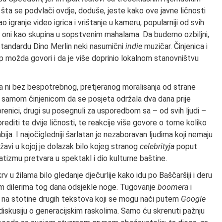
o šta se podvlači ovdje, doduše, jeste kako ove javne ličnosti
igranje video igrica i vrištanje u kameru, popularniji od svih
go oni kao skupina u sopstvenim mahalama. Da budemo ozbiljni,
standardu Dino Merlin neki nasumični
indie
muzičar. Činjenica i
p možda govori i da je više doprinio lokalnom stanovništvu
a ni bez bespotrebnog, pretjeranog moralisanja od strane
d samom činjenicom da se posjeta održala dva dana prije
renici, drugi su posegnuli za usporedbom sa – od svih ljudi –
editi te dvije ličnosti, te reakcije više govore o tome koliko
ja. I najočigledniji šarlatan je nezaboravan ljudima koji nemaju
avi u kojoj je dolazak bilo kojeg stranog
celebrityja
poput
izmu pretvara u spektakl i dio kulturne baštine.
 u žilama bilo gledanje dječurlije kako idu po Baščaršiji i deru
im dilerima tog dana odsjekle noge. Tugovanje
boomera
i
u na stotine drugih tekstova koji se mogu naći putem
Google
 diskusiju o generacijskim raskolima. Samo ću skrenuti pažnju