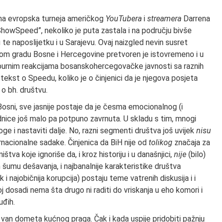
ena evropska turneja američkog
YouTubera
i
streamera
Darrena
owSpeed”, nekoliko je puta zastala i na području bivše
du te naposlijetku i u Sarajevu. Ovaj naizgled nevin susret
nom gradu Bosne i Hercegovine pretvoren je istovremeno i u
n burnim reakcijama bosanskohercegovačke javnosti sa raznih
tekst o Speedu, koliko je o činjenici da je njegova posjeta
 o bh. društvu.
Bosni, sve jasnije postaje da je česma emocionalnog (i
ice još malo pa potpuno zavrnuta. U skladu s tim, mnogi
ge i nastaviti dalje. No, razni segmenti društva još uvijek
nisu
ernacionalne sadake. Činjenica da BiH nije od
tolikog
značaja za
va koje ignoriše da, i kroz historiju i u današnjici,
nije
(bilo)
 šumu dešavanja, i najbanalnije karakteristike društva
k i najobičnija korupcija) postaju teme vatrenih diskusija i i
j dosadi nema šta drugo ni raditi do vriskanja u eho komori i
uđih.
van dometa kućnog praga. Čak i kada uspije pridobiti pažnju