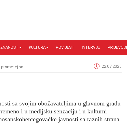
I ZNANOST
KULTURA
POVIJEST
INTERVJU
PRIJEVODI
22.07.2025
prometej.ba
čnosti sa svojim obožavateljima u glavnom gradu
remeno i u medijsku senzaciju i u kulturni
bosanskohercegovačke javnosti sa raznih strana