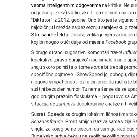
veoma inteligentnim
odgovorima
na kritike. Ne su
od jednog jezika) vodič, ako bi ga se biralo na ist
“Diktator” iz 2012. godine. Ono što jeste sigurno,
najobičniju i možda najbezvezniju sarajevsku pizze
Streisand-efekta
. Doista, velika je vjerovatnoća
koji bi mogao otići dalje od mjesne
Facebook
grup
S druge strane, sugestivni komentari
travel influe
kojekakvo „pravo Sarajevo“ nisu nimalo manje apsu
znaju skoro pa ništa o tome
kome
bi trebali promo
specifične pojmove. IShowSpeed je, pobogu, dijete i
njegova simpatičnost leži u činjenici da radi iste b
suštini bezazlen humor. Tu nema šanse da se upadn
god drugim praznim floskulama – pogotovo sa Ameri
situacija
ne zahtijeva
dubokoumne analize niti veli
Susreti Speeda sa drugim lokalnim ličnostima tak
Schadenfreude
. Prost smijeh izaziva sama vizija 
singla, za kojeg se ne sjećam da sam ga ikad čuo – 
Bube kako jedva čekaju na svojih nekoliko minuta