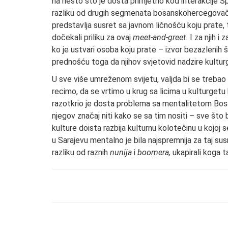
na nešto što je dosta primjetno kod interakcije 
razliku od drugih segmenata bosanskohercegova
predstavlja susret sa javnom ličnošću koju prate, 
dočekali priliku za ovaj
meet-and-greet.
I za njih i
ko je ustvari osoba koju prate – izvor bezazlenih 
prednošću toga da njihov svjetovid nadzire kultur
U sve više umreženom svijetu, valjda bi se trebao
recimo, da se vrtimo u krug sa licima u kulturget
razotkrio je dosta problema sa mentalitetom Bos
njegov značaj niti kako se sa tim nositi – sve što 
kulture doista razbija kulturnu kolotečinu u kojoj
u Sarajevu mentalno je bila najspremnija za taj sus
razliku od raznih
nunija
i
boomera,
ukapirali koga 