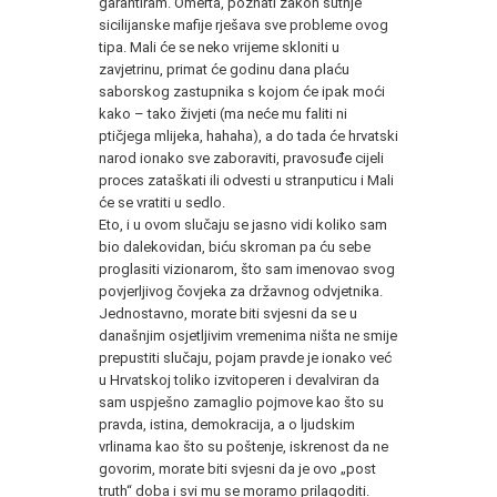
garantiram. Omerta, poznati zakon šutnje
sicilijanske mafije rješava sve probleme ovog
tipa. Mali će se neko vrijeme skloniti u
zavjetrinu, primat će godinu dana plaću
saborskog zastupnika s kojom će ipak moći
kako – tako živjeti (ma neće mu faliti ni
ptičjega mlijeka, hahaha), a do tada će hrvatski
narod ionako sve zaboraviti, pravosuđe cijeli
proces zataškati ili odvesti u stranputicu i Mali
će se vratiti u sedlo.
Eto, i u ovom slučaju se jasno vidi koliko sam
bio dalekovidan, biću skroman pa ću sebe
proglasiti vizionarom, što sam imenovao svog
povjerljivog čovjeka za državnog odvjetnika.
Jednostavno, morate biti svjesni da se u
današnjim osjetljivim vremenima ništa ne smije
prepustiti slučaju, pojam pravde je ionako već
u Hrvatskoj toliko izvitoperen i devalviran da
sam uspješno zamaglio pojmove kao što su
pravda, istina, demokracija, a o ljudskim
vrlinama kao što su poštenje, iskrenost da ne
govorim, morate biti svjesni da je ovo „post
truth“ doba i svi mu se moramo prilagoditi.