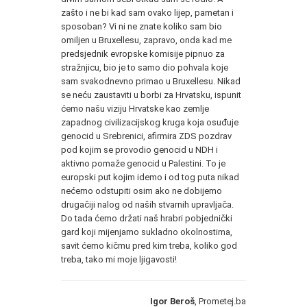
zašto i ne bi kad sam ovako lijep, pametan i
sposoban? Vi ni ne znate koliko sam bio
omiljen u Bruxellesu, zapravo, onda kad me
predsjednik evropske komisije pipnuo za
stražnjicu, bio je to samo dio pohvala koje
sam svakodnevno primao u Bruxellesu. Nikad
se neću zaustaviti u borbi za Hrvatsku, ispunit
ćemo našu viziju Hrvatske kao zemlje
zapadnog civilizacijskog kruga koja osuđuje
genocid u Srebrenici, afirmira ZDS pozdrav
pod kojim se provodio genocid u NDH i
aktivno pomaže genocid u Palestini. To je
europski put kojim idemo i od tog puta nikad
nećemo odstupiti osim ako ne dobijemo
drugačiji nalog od naših stvarnih upravljača.
Do tada ćemo držati naš hrabri pobjednički
gard koji mijenjamo sukladno okolnostima,
savit ćemo kičmu pred kim treba, koliko god
treba, tako mi moje ljigavosti!
Igor Beroš
, Prometej.ba