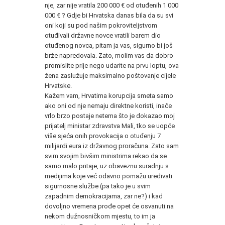
nje, zar nije vratila 200 000 € od otuđenih 1 000
000 € ? Gdje bi Hrvatska danas bila da su svi
oni koji su pod našim pokroviteljstvom
otuđivali državne novce vratili barem dio
otuđenog novca, pitam ja vas, sigurno bi još
brže napredovala. Zato, molim vas da dobro
promislite prije nego udarite na prvu loptu, ova
žena zaslužuje maksimalno poštovanje cijele
Hrvatske.
Kažem vam, Hrvatima korupcija smeta samo
ako oni od nje nemaju direktne koristi, inače
vrlo brzo postaje netema što je dokazao moj
prijatelj ministar zdravstva Mali, tko se uopće
više sjeća onih provokacija o otuđenju 7
milijardi eura iz državnog proračuna. Zato sam
svim svojim bivšim ministrima rekao da se
samo malo pritaje, uz obaveznu suradnju s
medijima koje već odavno pomažu uređivati
sigurnosne službe (pa tako je u svim
zapadnim demokracijama, zar ne?) i kad
dovoljno vremena prođe opet će osvanuti na
nekom dužnosničkom mjestu, to im ja