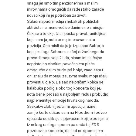
snagu jer smo tim penzionerima s malim
mirovinama omogućili da rade i tako zarade
novac koji im je potreban za život.
Suludi napadi medija i nekakvih političkih
aktivista na mene već se danima ne smiruju.
Čak se u to uključila i pučka pravobraniteljica
koju sam ja, nota bene, imenovao na tu
poziciju. Ona misli da ju je izglasao Sabor, a
koja je uloga Sabora u našoj državi nego da
provodi moju volju? I da, nisam im slučajno
nepristojno visokim povećanjem plaća
omogućio da im bude još bolje, znao sam i
oni znaju da moraju zauzvrat svaku moju ideju
provesti u djelo. Da sad ne pričam kolika se
halabuka podigla oko tog koncerta koji je,
nota bene, prošao u najboljem redu i probudio
najplemenitije emocije hrvatskog naroda.
Svakakvi zlobni jezici mi upućuju razne
zamjerke: te otišao sam na Hipodrom i odveo
djecu da se slikaju s pjevačem koji je po njima
iz nekog razloga sporan pa onda taj ZDS
pozdrav na koncertu, da sad ne spominjem