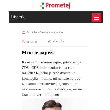
Izbornik
Osvrti,
Metafizika splitskog asfalta
15.07.2025
Igor Beroš
​Meni je najteže
Kako sam u ovome uspio, pitate se, da
ZDS i ZDS budu naoko isti, a tako
različiti? Ključna je riječ dvostruka
konotacija – naime, mi ne lažemo već
iznosimo alternativne činjenice ili to
nazivamo reduciranim izričajem, mi ne
krademo već otuđujemo