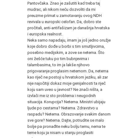
Pantovčaka. Znao je zašutiti kad treba taj
mudrac, ali nikom neću dozvoliti da mi
preuzme primat u zamotavanju ovog NDH
revivala u europski celofan. Da, dobro ste
pročitali, anti-antifašizam je današnja hrvatska
i europska realnost.
Neka samo napadaju, imam ja još jedno oružje
koje dobro dođe u borbi s tim smutljivcima,
posebno medijskim, a zove se netema. Što
oni žešće tuku po tim bubnjevima i
talambasima, to im ja lakše njihovo
prigovaranje proglasim netemom. Da, netema
kao riječ ne postoji u hrvatskom jeziku, ali zar
nije najočitiji dokaz moje genijalnosti ta riječ
koju sam uveo u javnost? Ne znači ništa, a
izvlači me iz sto problema i neugodnih
situacija. Korupcija? Netema. Ministri ubijaju
ljude po cestama? Netema. Zdravstvo u
raspadu? Netema. Obrazovanje svakim danom
sve gore? Netema. Dajte, potrudite se malo
bolje pa pronađite neku bolju temu, nema te
teme koju ja nisam u stanju proglasiti