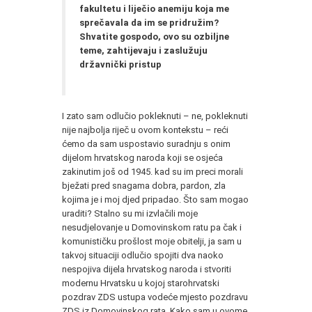
fakultetu i liječio anemiju koja me
sprečavala da im se pridružim?
Shvatite gospodo, ovo su ozbiljne
teme, zahtijevaju i zaslužuju
državnički pristup
I zato sam odlučio pokleknuti – ne, pokleknuti
nije najbolja riječ u ovom kontekstu – reći
ćemo da sam uspostavio suradnju s onim
dijelom hrvatskog naroda koji se osjeća
zakinutim još od 1945. kad su im preci morali
bježati pred snagama dobra, pardon, zla
kojima je i moj djed pripadao. Što sam mogao
uraditi? Stalno su mi izvlačili moje
nesudjelovanje u Domovinskom ratu pa čak i
komunističku prošlost moje obitelji, ja sam u
takvoj situaciji odlučio spojiti dva naoko
nespojiva dijela hrvatskog naroda i stvoriti
modernu Hrvatsku u kojoj starohrvatski
pozdrav ZDS ustupa vodeće mjesto pozdravu
ZDS iz Domovinskog rata. Kako sam u ovome