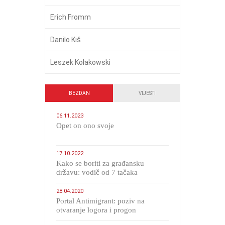
Erich Fromm
Danilo Kiš
Leszek Kołakowski
BEZDAN
VIJESTI
06.11.2023
​Opet on ono svoje
17.10.2022
Kako se boriti za građansku
državu: vodič od 7 tačaka
28.04.2020
Portal Antimigrant: poziv na
otvaranje logora i progon
migranata poput bijesnih kerova