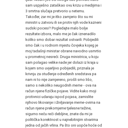
sam uspješno zataškao ovu krizu u medijima i
3 smrtna slučaja pretvorio u netemu.
Također, zar mi je itko zamjerio što su mi
ministri u zatvoru ili se protiv njih vode kazneni
sudski pocesi? Pogledajte malo bolje
rezultate izbora, malo me je čak iznenadilo
koliko smo dobar rezultat ostvarili. Pobijedili
smo čak i u rodnom mjestu čovjeka kojeg je
moj tadašnji ministar obrane navodno usmrtio
u prometnoj nesreći. Druga ministrica, u koju
sam polagao velike nade jer dolazi iz kraja u
kojem smo uvjerljivo pobijedili, priznala je
krivnju za otuđenje određenih sredstava pa
nam ni to nije zamjereno, prošli smo lišo,
samo s nekoliko neugodnih
meme
- ova na
račun njene fizičke pojave. Vidite kako moji
protivnici udaraju ispod pojasa, zamislite
njihovo likovanje i iživljavanje
meme
-ovima na
račun njene prekomjerne tjelesne težine,
sigurno neću reći debljine, znate da mi je
politička korektnost u najnebitnijim stvarima
jedna od jačih vrlina. Pa što oni uopće hoće od