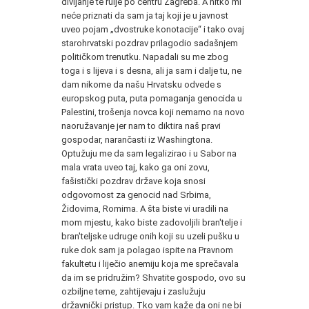
divljanje te rulje po centru Zagreba. A nitko mi
neće priznati da sam ja taj koji je u javnost
uveo pojam „dvostruke konotacije“ i tako ovaj
starohrvatski pozdrav prilagodio sadašnjem
političkom trenutku. Napadali su me zbog
toga i s lijeva i s desna, ali ja sam i dalje tu, ne
dam nikome da našu Hrvatsku odvede s
europskog puta, puta pomaganja genocida u
Palestini, trošenja novca koji nemamo na novo
naoružavanje jer nam to diktira naš pravi
gospodar, narančasti iz Washingtona.
Optužuju me da sam legalizirao i u Sabor na
mala vrata uveo taj, kako ga oni zovu,
fašistički pozdrav države koja snosi
odgovornost za genocid nad Srbima,
Židovima, Romima. A šta biste vi uradili na
mom mjestu, kako biste zadovoljili bran'telje i
bran'teljske udruge onih koji su uzeli pušku u
ruke dok sam ja polagao ispite na Pravnom
fakultetu i liječio anemiju koja me sprečavala
da im se pridružim? Shvatite gospodo, ovo su
ozbiljne teme, zahtijevaju i zaslužuju
državnički pristup. Tko vam kaže da oni ne bi