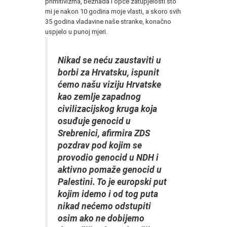
primitivizma, beznađa i opće zatupjelosti što
mi je nakon 10 godina moje vlasti, a skoro svih
35 godina vladavine naše stranke, konačno
uspjelo u punoj mjeri.
Nikad se neću zaustaviti u
borbi za Hrvatsku, ispunit
ćemo našu viziju Hrvatske
kao zemlje zapadnog
civilizacijskog kruga koja
osuđuje genocid u
Srebrenici, afirmira ZDS
pozdrav pod kojim se
provodio genocid u NDH i
aktivno pomaže genocid u
Palestini. To je europski put
kojim idemo i od tog puta
nikad nećemo odstupiti
osim ako ne dobijemo