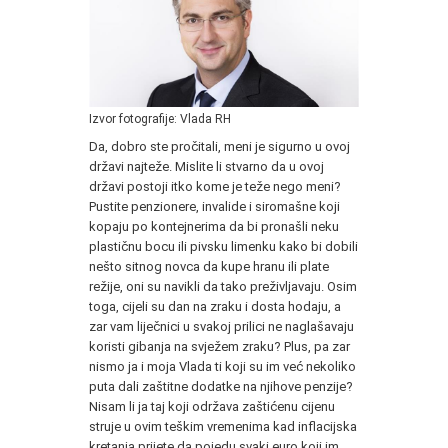
Izvor fotografije: Vlada RH
Da, dobro ste pročitali, meni je sigurno u ovoj
državi najteže. Mislite li stvarno da u ovoj
državi postoji itko kome je teže nego meni?
Pustite penzionere, invalide i siromašne koji
kopaju po kontejnerima da bi pronašli neku
plastičnu bocu ili pivsku limenku kako bi dobili
nešto sitnog novca da kupe hranu ili plate
režije, oni su navikli da tako preživljavaju. Osim
toga, cijeli su dan na zraku i dosta hodaju, a
zar vam liječnici u svakoj prilici ne naglašavaju
koristi gibanja na svježem zraku? Plus, pa zar
nismo ja i moja Vlada ti koji su im već nekoliko
puta dali zaštitne dodatke na njihove penzije?
Nisam li ja taj koji održava zaštićenu cijenu
struje u ovim teškim vremenima kad inflacijska
kretanja prijete da pojedu svaki euro koji im