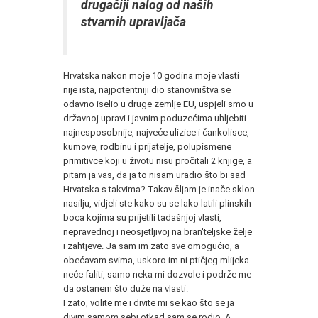
drugačiji nalog od naših
stvarnih upravljača
Hrvatska nakon moje 10 godina moje vlasti
nije ista, najpotentniji dio stanovništva se
odavno iselio u druge zemlje EU, uspjeli smo u
državnoj upravi i javnim poduzećima uhljebiti
najnesposobnije, najveće ulizice i čankolisce,
kumove, rodbinu i prijatelje, polupismene
primitivce koji u životu nisu pročitali 2 knjige, a
pitam ja vas, da ja to nisam uradio što bi sad
Hrvatska s takvima? Takav šljam je inače sklon
nasilju, vidjeli ste kako su se lako latili plinskih
boca kojima su prijetili tadašnjoj vlasti,
nepravednoj i neosjetljivoj na bran'teljske želje
i zahtjeve. Ja sam im zato sve omogućio, a
obećavam svima, uskoro im ni ptičjeg mlijeka
neće faliti, samo neka mi dozvole i podrže me
da ostanem što duže na vlasti.
I zato, volite me i divite mi se kao što se ja
divim samom sebi otkad sam se rodio. A