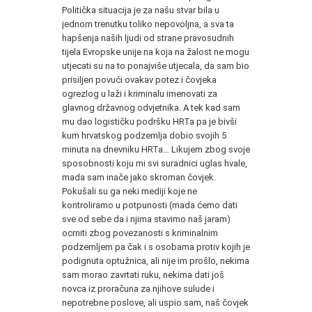
Politička situacija je za našu stvar bila u
jednom trenutku toliko nepovoljna, a sva ta
hapšenja naših ljudi od strane pravosudnih
tijela Evropske unije na koja na žalost ne mogu
utjecati su na to ponajviše utjecala, da sam bio
prisiljen povući ovakav potez i čovjeka
ogrezlog u laži i kriminalu imenovati za
glavnog državnog odvjetnika. A tek kad sam
mu dao logističku podršku HRTa pa je bivši
kum hrvatskog podzemlja dobio svojih 5
minuta na dnevniku HRTa… Likujem zbog svoje
sposobnosti koju mi svi suradnici uglas hvale,
mada sam inače jako skroman čovjek.
Pokušali su ga neki mediji koje ne
kontroliramo u potpunosti (mada ćemo dati
sve od sebe da i njima stavimo naš jaram)
ocrniti zbog povezanosti s kriminalnim
podzemljem pa čak i s osobama protiv kojih je
podignuta optužnica, ali nije im prošlo, nekima
sam morao zavrtati ruku, nekima dati još
novca iz proračuna za njihove sulude i
nepotrebne poslove, ali uspio sam, naš čovjek