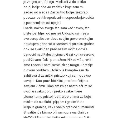
je zasjeo u tu fotelju. Mislite li vi da bi itko
drugi bolje obavio zadatke koje sam mu
zadao od njega? Zar bi itko bolje izrežirao
povezanost tih oporbenih nesposobnjakovića
s podzemljem od njega?
I sada, nakon svega što sam već naveo, što
biste još, htjeli od mene? Uklopio sam se u
sve europske trendove svojim govorom kojim
osuđujem genocid u Srebrenici prije 30 godina
dok se svaki dan pred našim očima odvija
genocid nad Palestincima u Gazi koji svesrdno
podržavam, čak i pomažem. Nikad više, rekli
smo i porekli sami sebe, ali ne mogu u detalje
o ovom problemu, toliko je kompleksan da
zahtijeva državnički pristup koji sam odavno
usvojio. Kao pravi biciklist, pred moćnijima
savijam kičmu i klanjam im se nastojeći im se
uvući u svaku poru i preko svake mjere
elementarne pristojnosti, a po onima za koje
mislim da su slabiji pljujem i gazim ih do
krajnjih granica, čak i preko granice humanosti.
Shvatite, da bismo bili ravnopravna članica
NATOa i Europske Unije, mi moramo početi