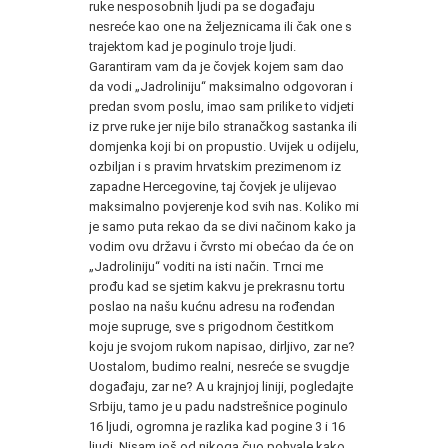
ruke nesposobnih ljudi pa se događaju
nesreće kao one na željeznicama ili čak one s
trajektom kad je poginulo troje ljudi.
Garantiram vam da je čovjek kojem sam dao
da vodi „Jadroliniju“ maksimalno odgovoran i
predan svom poslu, imao sam prilike to vidjeti
iz prve ruke jer nije bilo stranačkog sastanka ili
domjenka koji bi on propustio. Uvijek u odijelu,
ozbiljan i s pravim hrvatskim prezimenom iz
zapadne Hercegovine, taj čovjek je ulijevao
maksimalno povjerenje kod svih nas. Koliko mi
je samo puta rekao da se divi načinom kako ja
vodim ovu državu i čvrsto mi obećao da će on
„Jadroliniju“ voditi na isti način. Trnci me
prođu kad se sjetim kakvu je prekrasnu tortu
poslao na našu kućnu adresu na rođendan
moje supruge, sve s prigodnom čestitkom
koju je svojom rukom napisao, dirljivo, zar ne?
Uostalom, budimo realni, nesreće se svugdje
događaju, zar ne? A u krajnjoj liniji, pogledajte
Srbiju, tamo je u padu nadstrešnice poginulo
16 ljudi, ogromna je razlika kad pogine 3 i 16
ljudi. Nisam još od nikoga čuo pohvale kako