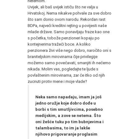
netemom.
Uvijek, ali baš uvijek ističu što ne valja u
Hrvatskoj. Nema nikakve pohvale za sve dobro
što sam donio ovom narodu. Rekordan rast
BDPa, najveći kreditni rejting u povijesti naše
mlade države. Samo ponavljaju fraze kao one
s početka, tobože penzioneri kopaju po
kontejnerima tražeći boce. A koliko
penzionera živi više nego dobro, naročito oni s
braniteljskim mirovinama čije privilegije
možemo samo povećavati, smanjiti ih nećemo
nikada. Molim vas, pogledajte te ljude s
povlaštenim mirovinama, zar će itko od njih
zucnuti protiv mene i moje vlade?
Neka samo napadaju, imam ja još
jedno oružje koje dobro dođe u
borbi s tim smutljivcima, posebno
medijskim, a zove se netema. Što
oni žešće tuku po tim bubnjevima i
talambasima, to im ja lakše
njihovo prigovaranje proglasim