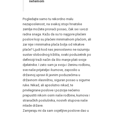
netemom
Pogledajte samo tu rekordno malu
nezaposlenost, na svakoj stopi hrvatske
zemlje možete pronaći posao, čak se i uvozi
radna snaga. Kažu da su to najgore plaćeni
poslovi koji su plaćeni minimalnom plaćom, ali
zar nije i minimalna plaća bolja od nikakve
plaće? Ljudi kod nas jesnostavno ne razumiju
sustav slobodnog tržišta, svaki poduzetnik po
definiciji traži način da što manje plati svoje
djelatnike. I zato sam ja svoju i ženinu rodbinu,
sve naše prijatelje i kumove, zaposlio u
državnoj upravi ili javnim poduzećima u
državnom vlasništvu, siguran posao u sigurne
ruke. Nikad, ali apsolutno nikad, te
privilegirane poslove i pozicije nećemo
prepustiti nikom osim naše rodbine, kumova i
stranačkih poslušnika, nosivih stupova naše
mlade države.
Zamjeraju mi da sam osjetljive poslove dao u