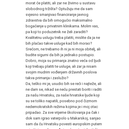
morat će platiti, ali zar ne živimo u sustavu
slobodnog tržišta? Optužuju me da sam
svjesno smanjivao financiranje javnog
zdravstva da bih omogućio maksimalno
bogaćenje u privatnim klinikama. Molim vas,
pa koji to poduzetnik ne želi zaraditi?
Kvalitetnu uslugu treba platiti, mislite da ja ne
bih plaćao takve usluge kad bih morao?
Srećom, ne trebamo ih ni ja ni moja obitelj, ali
budite sigurni da bih ja jednako postupio.
Dobro, moja su primanja znatno veća od ljudi
koji trebaju platiti te usluge, ali zar ja nisam
svojim mudrim vođenjem državnih poslova
takva primanja i zaslužio?
Da, teško mi je, usudio bih se reći i najteže, ali
ne dam se, nikad se neću prestati boriti i raditi
za našu Hrvatsku, za naše hrvatske ljude koji
su se toliko napatili, posebno pod čizmom
nedemokratskih režima kojima je i moj otac
pripadao. Za sve vrijeme školovanja pa čak i
dok sam igrao vaterpolo u Makarskoj, sanjao
sam da ću Hrvatsku povesti europskim putem