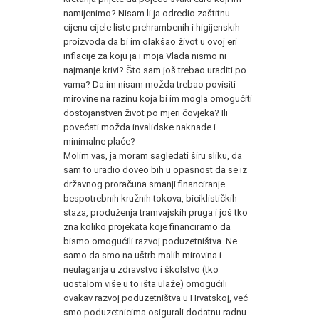
namijenimo? Nisam li ja odredio zaštitnu
cijenu cijele liste prehrambenih i higijenskih
proizvoda da bi im olakšao život u ovoj eri
inflacije za koju ja i moja Vlada nismo ni
najmanje krivi? Što sam još trebao uraditi po
vama? Da im nisam možda trebao povisiti
mirovine na razinu koja bi im mogla omogućiti
dostojanstven život po mjeri čovjeka? Ili
povećati možda invalidske naknade i
minimalne plaće?
Molim vas, ja moram sagledati širu sliku, da
sam to uradio doveo bih u opasnost da se iz
državnog proračuna smanji financiranje
bespotrebnih kružnih tokova, biciklističkih
staza, produženja tramvajskih pruga i još tko
zna koliko projekata koje financiramo da
bismo omogućili razvoj poduzetništva. Ne
samo da smo na uštrb malih mirovina i
neulaganja u zdravstvo i školstvo (tko
uostalom više u to išta ulaže) omogućili
ovakav razvoj poduzetništva u Hrvatskoj, već
smo poduzetnicima osigurali dodatnu radnu