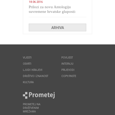
18.06.2016
Prilozi za novu Antologiju
suvremene hrvatske gluposti:
Kolinda i ekipa o navijačkim
huliganima
ARHIVA
VIJESTI
POVIJEST
OSVRTI
INTERVJU
LJUDI I KRAJEVI
PRIJEVODI
DRUŠTVO I ZNANOST
COPY/PASTE
KULTURA
PROMETEJ NA
DRUŠTVENIM
MREŽAMA