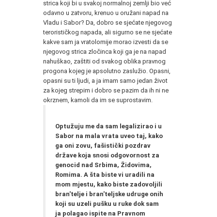
strica koji bi u svakoj normalnoj zemlji bio već
odavno u zatvoru, krenuo u oružani napad na
Vladu i Sabor? Da, dobro se sjećate njegovog
terorističkog napada, ali sigurno se ne sjećate
kakve sam ja vratolomije morao izvesti da se
njegovog strica zločinca koji ga je na napad
nahuškao, zaštiti od svakog oblika pravnog
progona kojeg je apsolutno zaslužio. Opasni,
opasni su ti ljudi, a ja imam samo jedan život
za kojeg strepim i dobro se pazim da ih ni ne
okrznem, kamoli da im se suprostavim.
Optužuju me da sam legalizirao i u
Sabor na mala vrata uveo taj, kako
ga oni zovu, fašistički pozdrav
države koja snosi odgovornost za
genocid nad Srbima, Židovima,
Romima. A šta biste vi uradili na
mom mjestu, kako biste zadovoljili
bran'telje i bran'teljske udruge onih
koji su uzeli pušku u ruke dok sam
ja polagao ispite na Pravnom