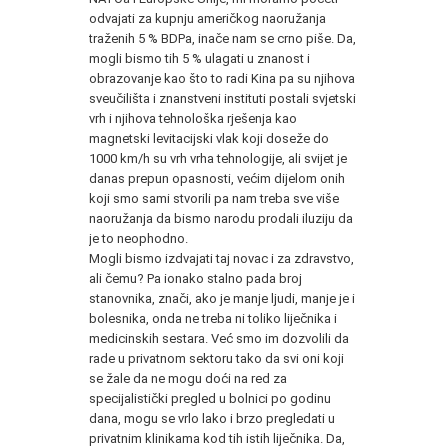
odvajati za kupnju američkog naoružanja
traženih 5 % BDPa, inače nam se crno piše. Da,
mogli bismo tih 5 % ulagati u znanost i
obrazovanje kao što to radi Kina pa su njihova
sveučilišta i znanstveni instituti postali svjetski
vrh i njihova tehnološka rješenja kao
magnetski levitacijski vlak koji doseže do
1000 km/h su vrh vrha tehnologije, ali svijet je
danas prepun opasnosti, većim dijelom onih
koji smo sami stvorili pa nam treba sve više
naoružanja da bismo narodu prodali iluziju da
je to neophodno.
Mogli bismo izdvajati taj novac i za zdravstvo,
ali čemu? Pa ionako stalno pada broj
stanovnika, znači, ako je manje ljudi, manje je i
bolesnika, onda ne treba ni toliko liječnika i
medicinskih sestara. Već smo im dozvolili da
rade u privatnom sektoru tako da svi oni koji
se žale da ne mogu doći na red za
specijalistički pregled u bolnici po godinu
dana, mogu se vrlo lako i brzo pregledati u
privatnim klinikama kod tih istih liječnika. Da,