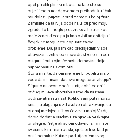
opet prijetili plinskim bocama kao što su
prijetili mom neodgovornom prethodniku i čak
mu dolazili prijetiti ispred zgrade u kojoj živi?
Zamislite da ta rulja dođe na ulicu pred moju
zgradu, to bi moglo prouzrokovati stres kod
moje žene i djece pa ja kao ozbiljan obiteljski
čovjek ne mogu sebi dopustiti takve
probleme. Da, ja sam kao predsjednik Vlade
obavezan uzeti u obzir sve društvene silnice i
osigurati put kojim će naša domovina dalje
napredovati na svom putu.
Što vi mislite, da oni mene ne bi popili u malo
vode da im nisam dao sve moguće privilegije?
Sigurno na ovome neću stati, dobit će oni i
ptičjeg mlijeka ako treba samo da nastave
podržavati našu vlast. Koliko sam puta morao
smanjiti ulaganja u zdravstvo i obrazovanje da
bi onaj medvjed, njihov čovjek u mojoj Vladi,
dobio dodatna sredstva za njihove beskrajne
privilegije. Pretjerali su oni odavno, ali vi niste
svjesni s kim imam posla, sjećate li se kad je
onaj momak iz Kutine, pod utjecajem svog