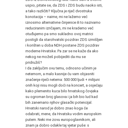
uspio, pitate se, da ZDS i ZDS budu naoko isti,
a tako različiti? Ključna je riječ dvostruka
konotacija – naime, mi ne lažemo već
iznosimo alternativne činjenice ili to nazivamo
reduciranim izričajem, mi ne krademo već
otuđujemo pa smo sukladno ovoj matrici
postigli da starohvatski pozdrav ZDS izmišljen
i korišten u doba NDH postane ZDS pozdrav
moderne Hrvatske. Pa zar se ne kaže da ako
nekog ne možeš pobijediti da mu se
pridružiš?
I da zaključim ovu temu, odnosno učinim je
netemom, a malo kasnije ću vam objasniti
značenje riječi netema: 500 000 ljudi + milijuni
onih koji nisu mogli doći na koncert, a osjećaju
kako plemenito kuca bilo hrvatskog čovjeka
su ogroman broj glasova i ja bih bio lud kad
bih zanemario njihov glasački potencijal.
Hrvatski narod je dobro znao koga će
odabrati, mene, da Hrvatsku vodim europskim
putem. Neki me zovu europoglavnikom, ali
znam ja dobro odakle taj vjetar puše: s