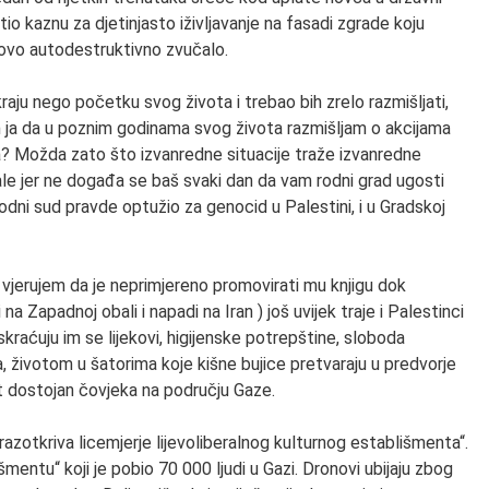
tio kaznu za djetinjasto iživljavanje na fasadi zgrade koju
m ovo autodestruktivno zvučalo.
aju nego početku svog života i trebao bih zrelo razmišljati,
m ja da u poznim godinama svog života razmišljam o akcijama
a? Možda zato što izvanredne situacije traže izvanredne
le jer ne događa se baš svaki dan da vam rodni grad ugosti
ni sud pravde optužio za genocid u Palestini, i u Gradskoj
i vjerujem da je neprimjereno promovirati mu knjigu dok
na Zapadnoj obali i napadi na Iran ) još uvijek traje i Palestinci
uskraćuju im se lijekovi, higijenske potrepštine, sloboda
a, životom u šatorima koje kišne bujice pretvaraju u predvorje
ot dostojan čovjeka na području Gaze.
razotkriva licemjerje lijevoliberalnog kulturnog establišmenta“.
šmentu“ koji je pobio 70 000 ljudi u Gazi. Dronovi ubijaju zbog