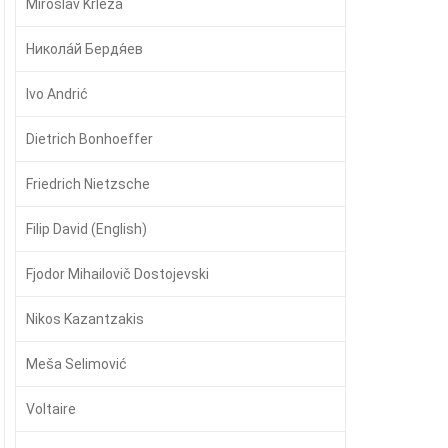
Miroslav Krleža
Никола́й Бердя́ев
Ivo Andrić
Dietrich Bonhoeffer
Friedrich Nietzsche
Filip David (English)
Fjodor Mihailovič Dostojevski
Nikos Kazantzakis
Meša Selimović
Voltaire