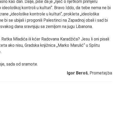
sno kao dan. Dalje, piše da je „riječ o rijetkom primjeru
ideološkoj kontroli u kulturi“. Bravo Iddo, da tebe nema ne bi
rane „ideološke kontrole u kulturi“, prokleta „ideološka
e bi se ubijali i progonili Palestinci na Zapadnoj obali i sad bi
se svakog dana sravnjuju sa zemljom na jugu Libanona.
 Ratka Mladića ili kćer Radovana Karadžića? Jesu li oni pisali
eta ako nisu, Gradska knjižnica „Marko Marulić“ u Splitu
.
eje, sada od sramote.
Igor Beroš
, Prometej.ba