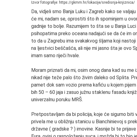
Izvor fotografije: https://gkmm.hr/lokacije/sredisnja-knjiznica/
Da, vidjeli smo Banja Luku i Zagreb kako se valjaju
će mi, nadam se, oprostiti što ih spominjem u ovom
gadnije to bolje. Razumijem to šta se u Banja Luc
psihopatima preko oceana nadajući se da će im oni
to da u Zagrebu ima svakakvog šljama koji nastoji
na ljestvici beščašća, ali nije mi jasno šta je ovo Sp
imam samo riječi hvale.
Moram priznati da mi, osim onog dana kad su me iz 
nikad nije teže palo što živim daleko od Splita. Pr
pamet dok sam vozio prema kafiću u kojem pijem p
bih 50 – 60 jaja i zasuo južnu staklenu fasadu knjiž
univerzalnu poruku MRŠ.
Pretpostavljam da bi policija, koje će sigurno bit
privela me u obližnju stanicu u Bianchinievoj s pre
državne ( gradske ? ) imovine. Kasnije bi te prijav
Eura, ovisi o raspoloženju suca, i možda bi to bio 