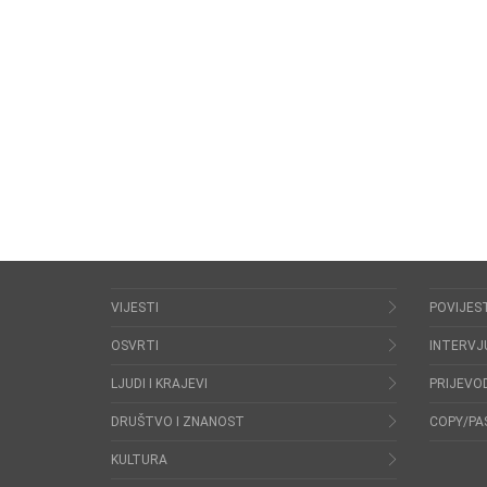
VIJESTI
POVIJES
OSVRTI
INTERVJ
LJUDI I KRAJEVI
PRIJEVOD
DRUŠTVO I ZNANOST
COPY/PA
KULTURA