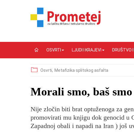
OSVRTI
LJUDI I KRAJEVI
DRUŠTVO 
Osvrti,
Metafizika splitskog asfalta
Morali smo, baš smo
Nije zločin biti brat optuženoga za gen
promovirati mu knjigu dok genocid u G
Zapadnoj obali i napadi na Iran ) još uv