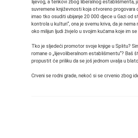
lijevog, a tenkovi zbog liberalnog establišmenta, ja
suvremene književnosti koja otvoreno progovara o 
imao tko osuditi ubijanje 20 000 djece u Gazi od st
kontrola u kulturi“, ona je svemu kriva, da je nema n
oko milijun ljudi živjelo u svojim kućama koje im 
Tko je sljedeći promotor svoje knjige u Splitu? Sin
romane o „lijevoliberalnom establišmentu“? Baš št
propustit će priliku da se još jednom uvalja u blato
Crveni se rodni grade, nekoć si se crvenio zbog id