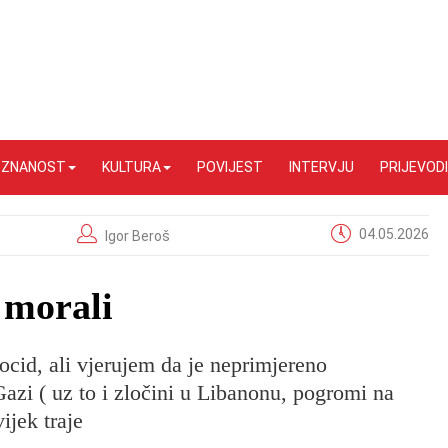
I ZNANOST
KULTURA
POVIJEST
INTERVJU
PRIJEVODI
04.05.2026
Igor Beroš
 morali
ocid, ali vjerujem da je neprimjereno
azi ( uz to i zločini u Libanonu, pogromi na
ijek traje