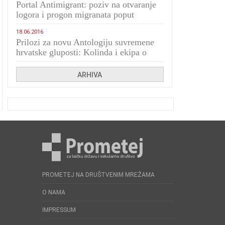
Portal Antimigrant: poziv na otvaranje
logora i progon migranata poput
bijesnih kerova
18.06.2016
Prilozi za novu Antologiju suvremene
hrvatske gluposti: Kolinda i ekipa o
navijačkim huliganima
ARHIVA
PROMETEJ NA DRUŠTVENIM MREŽAMA
O NAMA
IMPRESSUM