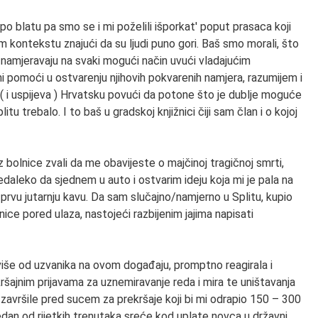
 po blatu pa smo se i mi poželili išporkat' poput prasaca koji
 kontekstu znajući da su ljudi puno gori. Baš smo morali, što
i namjeravaju na svaki mogući način uvući vladajućim
 pomoći u ostvarenju njihovih pokvarenih namjera, razumijem i
 ( i uspijeva ) Hrvatsku povući da potone što je dublje moguće
litu trebalo. I to baš u gradskoj knjižnici čiji sam član i o kojoj
bolnice zvali da me obavijeste o majčinoj tragičnoj smrti,
edaleko da sjednem u auto i ostvarim ideju koja mi je pala na
rvu jutarnju kavu. Da sam slučajno/namjerno u Splitu, kupio
nice pored ulaza, nastojeći razbijenim jajima napisati
i više od uzvanika na ovom događaju, promptno reagirala i
kršajnim prijavama za uznemiravanje reda i mira te uništavanja
e završile pred sucem za prekršaje koji bi mi odrapio 150 – 300
jedan od rijetkih trenutaka sreće kod uplate novca u državni