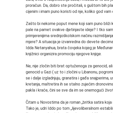
proračun. Da, dobro ste pročitali, s guštom bih pla
cijenim i imam puno koristi od nje, koliko god va
Zašto bi nekome poput mene koji sam puno bliži kr
pale na pamet ovakve djetinjaste ideje? I tko sa
primjerenijima srednjoškolskom načinu razmišljanj
mjere? A situacija je izvanredna do devete decima
Idda Netanyahua, brata čovjeka kojeg je Međunarod
knjižnici organizira promociju njegove knjige.
Ne, nije zločin biti brat optuženoga za genocid, al
genocid u Gazi ( uz to i zločini u Libanonu, pogromi 
se i dalje izgladnjuju, granatira i gađa snajperima, 
kretanja, maltretira ih se stalno zujećim dronovim
pakla i kraće, čini se sve da im se onemogući živ
Čitam u Novostima da je roman „britka satira koja 
Tako je, udri Iddo po tom „lijevoliberalnom establi