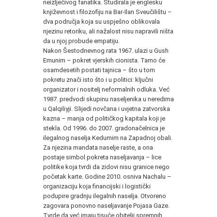
neizlječivog fanatika. Studirala je englesku
književnost i filozofiju na Bar‑Ilan Sveučilištu –
dva područja koja su uspješno oblikovala
njezinu retoriku, ali nažalost nisu napravili ništa
da u njoj probude empatiju.
Nakon Šestodnevnog rata 1967. ulazi u Gush
Emunim – pokret vjerskih cionista. Tamo će
osamdesetih postati tajnica – što u tom
pokretu znači isto što i u politici: ključni
organizator i nositelj neformalnih odluka. Već
1987. predvodi skupinu naseljenika u neredima
u Qalqiliyji. Slijedi novčana i uvjetna zatvorska
kazna – manja od političkog kapitala koji je
stekla. Od 1996. do 2007. gradonačelnica je
ilegalnog naselja Kedumim na Zapadnoj obali.
Za njezina mandata naselje raste, a ona
postaje simbol pokreta naseljavanja – lice
politike koja tvrdi da zidovi nisu granice nego
početak karte. Godine 2010. osniva Nachalu –
organizaciju koja financijski i logistički
podupire gradnju ilegalnih naselja. Otvoreno
zagovara ponovno naseljavanje Pojasa Gaze.
Tvrde da već imaju tisuće obitelji spremnih