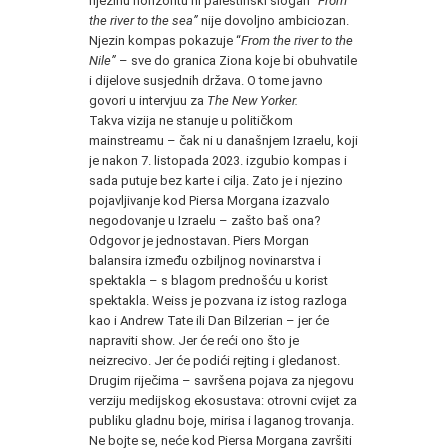
njezinu horizontu ni palestinski slogan “
From
the river to the sea”
nije dovoljno ambiciozan.
Njezin kompas pokazuje “
From the river to the
Nile”
– sve do granica Ziona koje bi obuhvatile
i dijelove susjednih država. O tome javno
govori u intervjuu za
The New Yorker.
Takva vizija ne stanuje u političkom
mainstreamu – čak ni u današnjem Izraelu, koji
je nakon 7. listopada 2023. izgubio kompas i
sada putuje bez karte i cilja. Zato je i njezino
pojavljivanje kod Piersa Morgana izazvalo
negodovanje u Izraelu – zašto baš ona?
Odgovor je jednostavan. Piers Morgan
balansira između ozbiljnog novinarstva i
spektakla – s blagom prednošću u korist
spektakla. Weiss je pozvana iz istog razloga
kao i Andrew Tate ili Dan Bilzerian – jer će
napraviti show. Jer će reći ono što je
neizrecivo. Jer će podići rejting i gledanost.
Drugim riječima – savršena pojava za njegovu
verziju medijskog ekosustava: otrovni cvijet za
publiku gladnu boje, mirisa i laganog trovanja.
Ne bojte se, neće kod Piersa Morgana završiti