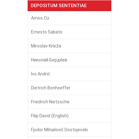
DEPOSITUM SENTENTIAE
Amos Oz
Ernesto Sabato
Miroslav Krleža
Никола́й Бердя́ев
Ivo Andrić
Dietrich Bonhoeffer
Friedrich Nietzsche
Filip David (English)
Fjodor Mihailovič Dostojevski