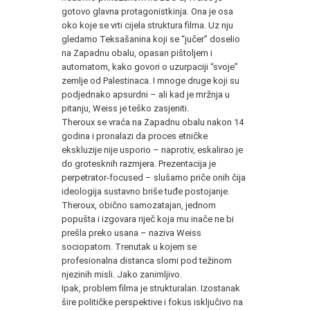
gotovo glavna protagonistkinja. Ona je osa
oko koje se vrti cijela struktura filma. Uz nju
gledamo Teksašanina koji se “jučer” doselio
na Zapadnu obalu, opasan pištoljem i
automatom, kako govori o uzurpaciji “svoje”
zemlje od Palestinaca. I mnoge druge koji su
podjednako apsurdni – ali kad je mržnja u
pitanju, Weiss je teško zasjeniti.
Theroux se vraća na Zapadnu obalu nakon 14
godina i pronalazi da proces etničke
ekskluzije nije usporio – naprotiv, eskalirao je
do grotesknih razmjera. Prezentacija je
perpetrator‑focused – slušamo priče onih čija
ideologija sustavno briše tuđe postojanje.
Theroux, obično samozatajan, jednom
popušta i izgovara riječ koja mu inače ne bi
prešla preko usana – naziva Weiss
sociopatom. Trenutak u kojem se
profesionalna distanca slomi pod težinom
njezinih misli. Jako zanimljivo.
Ipak, problem filma je strukturalan. Izostanak
šire političke perspektive i fokus isključivo na