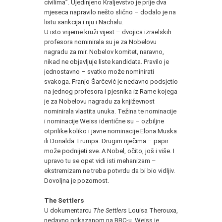
civilima”. Ujedinjeno Kraljevstvo je prije dva
mjeseca napravilo nešto slično – dodalo je na
listu sankcija i nju i Nachalu.
U isto vrijeme kruži vijest – dvojica izraelskih
profesora nominirala su je za Nobelovu
nagradu za mir. Nobelov komitet, naravno,
nikad ne objavljuje liste kandidata. Pravilo je
jednostavno – svatko može nominirati
svakoga. Franjo Šarčević je nedavno podsjetio
na jednog profesora i pjesnika iz Rame kojega
je za Nobelovu nagradu za književnost
nominirala vlastita unuka. Težina te nominacije
i nominacije Weiss identične su – ozbiljne
otprilike koliko i javne nominacije Elona Muska
ili Donalda Trumpa. Drugim riječima – papir
može podnijeti sve. A Nobel, očito, još i više. I
upravo tu se opet vidi isti mehanizam –
ekstremizam ne treba potvrdu da bi bio vidljiv.
Dovoljna je pozornost.
The Settlers
U dokumentarcu
The Settlers
Louisa Therouxa,
nedavno prikazanom na BBC‑u, Weiss je