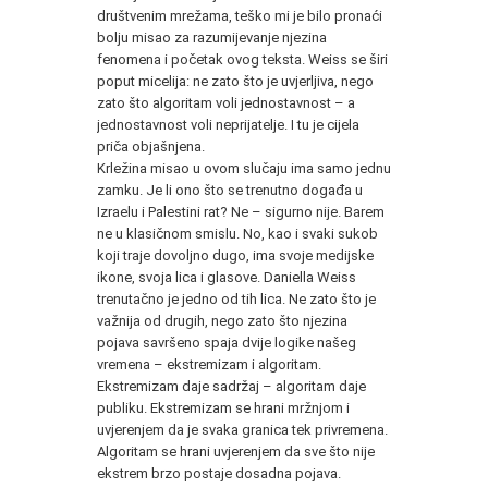
društvenim mrežama, teško mi je bilo pronaći
bolju misao za razumijevanje njezina
fenomena i početak ovog teksta. Weiss se širi
poput micelija: ne zato što je uvjerljiva, nego
zato što algoritam voli jednostavnost – a
jednostavnost voli neprijatelje. I tu je cijela
priča objašnjena.
Krležina misao u ovom slučaju ima samo jednu
zamku. Je li ono što se trenutno događa u
Izraelu i Palestini rat? Ne – sigurno nije. Barem
ne u klasičnom smislu. No, kao i svaki sukob
koji traje dovoljno dugo, ima svoje medijske
ikone, svoja lica i glasove. Daniella Weiss
trenutačno je jedno od tih lica. Ne zato što je
važnija od drugih, nego zato što njezina
pojava savršeno spaja dvije logike našeg
vremena – ekstremizam i algoritam.
Ekstremizam daje sadržaj – algoritam daje
publiku. Ekstremizam se hrani mržnjom i
uvjerenjem da je svaka granica tek privremena.
Algoritam se hrani uvjerenjem da sve što nije
ekstrem brzo postaje dosadna pojava.