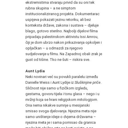
ekstremistima stvaraju privid da su oni tek
rubna skupina – a ne simptom
institucionaliziranog projekta. Dokumentarac
uspijeva pokazati jezivu retoriku, ali bez
konteksta države, zakona i sustava – djeluje
blago, gotovo sterilno. Najbolji dijelovi filma
pripadaju palestinskom aktivistu Issi Amrou,
čiji je dom ubrzo nakon prikazivanja opkoljen i
opljačkan – u odmazdi za njegovo
sudjelovanje u filmu. Na Zapadnoj obali zrak je
gust od tišine. Tko ne šuti – riskira sve.
Aunt Lydia
Neki novinari već su povukli paralelu između
Danielle Weiss i Aunt Lydije iz
Sluškinjine priče
.
Sličnost nije samo u fizičkom izgledu,
gestama, govoru tijela i tonu glasa – nego i u
mržnji koja se hrani religijskom mitologijom.
Ona nema nikakve sumnje u mesijanski
smisao svoga djelovanja. Njezina meta nije
samo uništenje ideje o dvjema državama –
njezina meta je i sama pomisao da granica