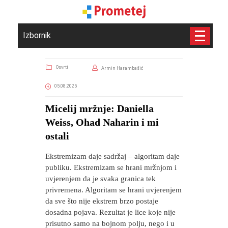
Izbornik
Osvrti
Armin Harambašić
05.08.2025
Micelij mržnje: Daniella
Weiss, Ohad Naharin i mi
ostali
Ekstremizam daje sadržaj – algoritam daje
publiku. Ekstremizam se hrani mržnjom i
uvjerenjem da je svaka granica tek
privremena. Algoritam se hrani uvjerenjem
da sve što nije ekstrem brzo postaje
dosadna pojava. Rezultat je lice koje nije
prisutno samo na bojnom polju, nego i u