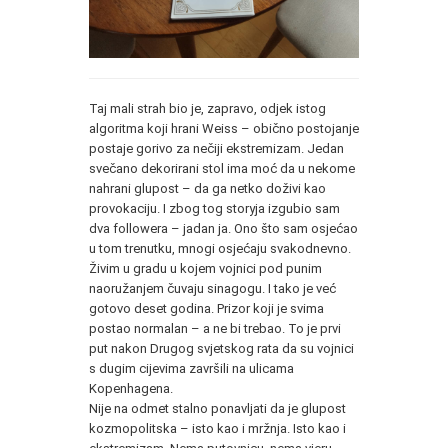
Taj mali strah bio je, zapravo, odjek istog
algoritma koji hrani Weiss – obično postojanje
postaje gorivo za nečiji ekstremizam. Jedan
svečano dekorirani stol ima moć da u nekome
nahrani glupost – da ga netko doživi kao
provokaciju. I zbog tog storyja izgubio sam
dva followera – jadan ja. Ono što sam osjećao
u tom trenutku, mnogi osjećaju svakodnevno.
Živim u gradu u kojem vojnici pod punim
naoružanjem čuvaju sinagogu. I tako je već
gotovo deset godina. Prizor koji je svima
postao normalan – a ne bi trebao. To je prvi
put nakon Drugog svjetskog rata da su vojnici
s dugim cijevima završili na ulicama
Kopenhagena.
Nije na odmet stalno ponavljati da je glupost
kozmopolitska – isto kao i mržnja. Isto kao i