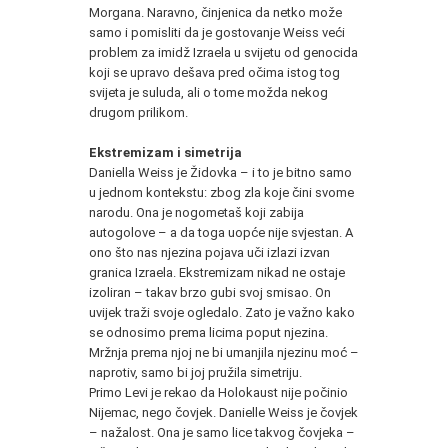
Morgana. Naravno, činjenica da netko može
samo i pomisliti da je gostovanje Weiss veći
problem za imidž Izraela u svijetu od genocida
koji se upravo dešava pred očima istog tog
svijeta je suluda, ali o tome možda nekog
drugom prilikom.
Ekstremizam i simetrija
Daniella Weiss je Židovka – i to je bitno samo
u jednom kontekstu: zbog zla koje čini svome
narodu. Ona je nogometaš koji zabija
autogolove – a da toga uopće nije svjestan. A
ono što nas njezina pojava uči izlazi izvan
granica Izraela. Ekstremizam nikad ne ostaje
izoliran – takav brzo gubi svoj smisao. On
uvijek traži svoje ogledalo. Zato je važno kako
se odnosimo prema licima poput njezina.
Mržnja prema njoj ne bi umanjila njezinu moć –
naprotiv, samo bi joj pružila simetriju.
Primo Levi je rekao da Holokaust nije počinio
Nijemac, nego čovjek. Danielle Weiss je čovjek
– nažalost. Ona je samo lice takvog čovjeka –