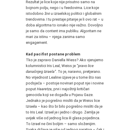
Rezultat je lice koje nije prisutno samo na
bojnom polju, nego i u feedovima. Lice koje
istodobno živi u izraelskoj politici i globalnim
trendovima. I tu prestaje pitanje je li ovo rat – u
doba algoritma to ionako nije važno. Dovoljno
je samo da content ima publiku. Algoritam ne
mari za istinu – njega zanima samo
engagement.
Kad pacifist postane problem
Tko je zapravo Daniella Wiess? Ako vjerujemo
kolumnistici Iris Leal, Weiss je
“pravo lice
današnjeg Izraela”
. To je, naravno, pretjerano.
No vrijednost Lealine izjave je u tome što nas
podsjeća – postoje novinari poput nje i novine
poput
Haaretza
, prvi i najoštriji kritičari
genocida koji se događa u Pojasu Gaze.
Jednako je pogrešno misliti da je Weiss lice
Izraela – kao što bi bilo pogrešno misliti da je
to Iris Leal. Izrael je i jedno i drugo. Zemlja je
uvijek više od jednog lica ili glasa pojedinca.
To Izrael ne čini boljim – samo složenijim.
Svaka država je više od jednog narativa – čak i