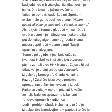
kad jedan od njih viče glasnije. Glasnost nije
istina. Ona je samo jačina zvučnika.
Vrijedi to ponoviti sada, kad mi algoritam
svako malo gurne pod nos status:
“Nisam
nacist, ali Hitler je znao nešto što mi ne znamo.”
Ah, ta vječna formula gluposti – nisam X, ali
evo X u punoj mjeri. Složenost rijetko preživi
put do našeg algoritamskog feeda. Nema
mjesta suptilnosti – samo simplifikaciji i
opasnim analogijama.
Tome u prilog ide i vijest koja stiže sa
Kvarnera. Nekoliko inicijativa je u otvorenom
pismu zatražilo od HNK Ivana pl. Zajca u Rijeci
otkazivanje premijere baleta
Venezuela
izraelskog koreografa Ohada Naharina.
Razlog? Zato što je za svoje projekte
sponzoriran državnim novcem iz Izraela.
Raritetan slučaj – moram priznati. U većini
zemalja balet se sponzorira iz kulturnih
fondova sportskih kladionica.
Jedini problem Ohada Naharina je to što je
Izraelac. Što je nedvojbeno – patriot. I to što je