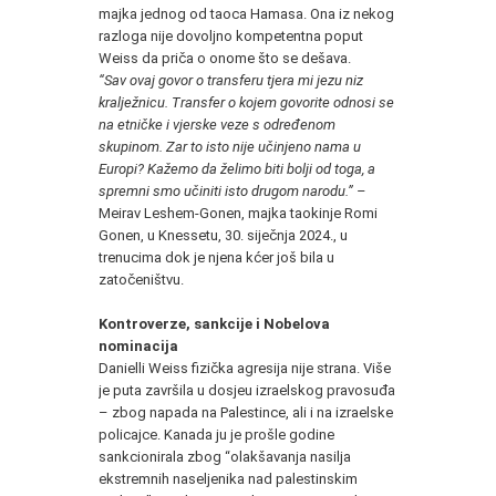
majka jednog od taoca Hamasa. Ona iz nekog
razloga nije dovoljno kompetentna poput
Weiss da priča o onome što se dešava.
“Sav ovaj govor o transferu tjera mi jezu niz
kralježnicu. Transfer o kojem govorite odnosi se
na etničke i vjerske veze s određenom
skupinom. Zar to isto nije učinjeno nama u
Europi? Kažemo da želimo biti bolji od toga, a
spremni smo učiniti isto drugom narodu.” –
Meirav Leshem‑Gonen, majka taokinje Romi
Gonen, u Knessetu, 30. siječnja 2024., u
trenucima dok je njena kćer još bila u
zatočeništvu.
Kontroverze, sankcije i Nobelova
nominacija
Danielli Weiss fizička agresija nije strana. Više
je puta završila u dosjeu izraelskog pravosuđa
– zbog napada na Palestince, ali i na izraelske
policajce. Kanada ju je prošle godine
sankcionirala zbog “olakšavanja nasilja
ekstremnih naseljenika nad palestinskim