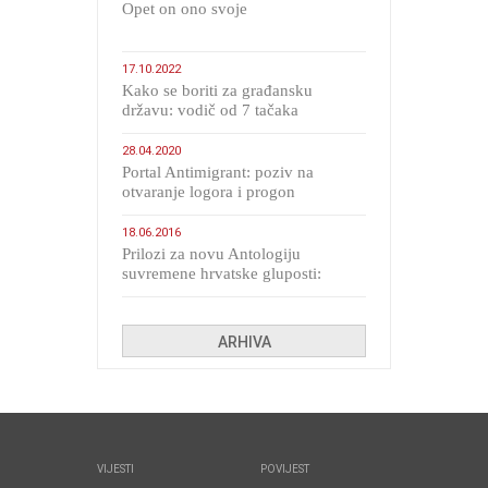
​Opet on ono svoje
17.10.2022
Kako se boriti za građansku
državu: vodič od 7 tačaka
28.04.2020
Portal Antimigrant: poziv na
otvaranje logora i progon
migranata poput bijesnih kerova
18.06.2016
Prilozi za novu Antologiju
suvremene hrvatske gluposti:
Kolinda i ekipa o navijačkim
huliganima
ARHIVA
VIJESTI
POVIJEST