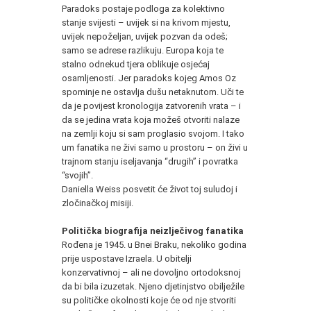
Paradoks postaje podloga za kolektivno
stanje svijesti – uvijek si na krivom mjestu,
uvijek nepoželjan, uvijek pozvan da odeš;
samo se adrese razlikuju. Europa koja te
stalno odnekud tjera oblikuje osjećaj
osamljenosti. Jer paradoks kojeg Amos Oz
spominje ne ostavlja dušu netaknutom. Uči te
da je povijest kronologija zatvorenih vrata – i
da se jedina vrata koja možeš otvoriti nalaze
na zemlji koju si sam proglasio svojom. I tako
um fanatika ne živi samo u prostoru – on živi u
trajnom stanju iseljavanja “drugih” i povratka
“svojih”.
Daniella Weiss posvetit će život toj suludoj i
zločinačkoj misiji.
Politička biografija neizlječivog fanatika
Rođena je 1945. u Bnei Braku, nekoliko godina
prije uspostave Izraela. U obitelji
konzervativnoj – ali ne dovoljno ortodoksnoj
da bi bila izuzetak. Njeno djetinjstvo obilježile
su političke okolnosti koje će od nje stvoriti