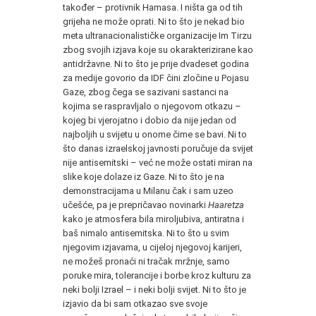
također – protivnik Hamasa. I ništa ga od tih
grijeha ne može oprati. Ni to što je nekad bio
meta ultranacionalističke organizacije Im Tirzu
zbog svojih izjava koje su okarakterizirane kao
antidržavne. Ni to što je prije dvadeset godina
za medije govorio da IDF čini zločine u Pojasu
Gaze, zbog čega se sazivani sastanci na
kojima se raspravljalo o njegovom otkazu –
kojeg bi vjerojatno i dobio da nije jedan od
najboljih u svijetu u onome čime se bavi. Ni to
što danas izraelskoj javnosti poručuje da svijet
nije antisemitski – već ne može ostati miran na
slike koje dolaze iz Gaze. Ni to što je na
demonstracijama u Milanu čak i sam uzeo
učešće, pa je prepričavao novinarki
Haaretza
kako je atmosfera bila miroljubiva, antiratna i
baš nimalo antisemitska. Ni to što u svim
njegovim izjavama, u cijeloj njegovoj karijeri,
ne možeš pronaći ni tračak mržnje, samo
poruke mira, tolerancije i borbe kroz kulturu za
neki bolji Izrael – i neki bolji svijet. Ni to što je
izjavio da bi sam otkazao sve svoje