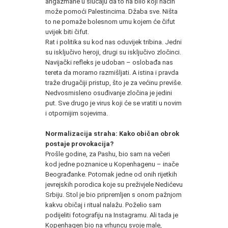
angažmane u slučaju da to na bilo koji način
može pomoći Palestincima. Džaba sve. Ništa
to ne pomaže bolesnom umu kojem će čifut
uvijek biti čifut.
Rat i politika su kod nas oduvijek tribina. Jedni
su isključivo heroji, drugi su isključivo zločinci.
Navijački refleks je udoban – oslobađa nas
tereta da moramo razmišljati. A istina i pravda
traže drugačiji pristup, što je za većinu previše.
Nedvosmisleno osuđivanje zločina je jedini
put. Sve drugo je virus koji će se vratiti u novim
i otpornijim sojevima.
Normalizacija straha: Kako običan obrok
postaje provokacija?
Prošle godine, za Pashu, bio sam na večeri
kod jedne poznanice u Kopenhagenu – inače
Beograđanke. Potomak jedne od onih rijetkih
jevrejskih porodica koje su preživjele Nedićevu
Srbiju. Stol je bio pripremljen s onom pažnjom
kakvu običaj i ritual nalažu. Poželio sam
podijeliti fotografiju na Instagramu. Ali tada je
Kopenhagen bio na vrhuncu svoje male,