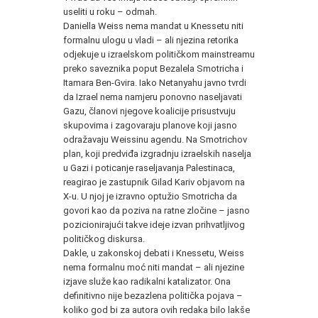
useliti u roku – odmah.
Daniella Weiss nema mandat u Knessetu niti
formalnu ulogu u vladi – ali njezina retorika
odjekuje u izraelskom političkom mainstreamu
preko saveznika poput Bezalela Smotricha i
Itamara Ben‑Gvira. Iako Netanyahu javno tvrdi
da Izrael nema namjeru ponovno naseljavati
Gazu, članovi njegove koalicije prisustvuju
skupovima i zagovaraju planove koji jasno
odražavaju Weissinu agendu. Na Smotrichov
plan, koji predviđa izgradnju izraelskih naselja
u Gazi i poticanje raseljavanja Palestinaca,
reagirao je zastupnik Gilad Kariv objavom na
X‑u. U njoj je izravno optužio Smotricha da
govori kao da poziva na ratne zločine – jasno
pozicionirajući takve ideje izvan prihvatljivog
političkog diskursa.
Dakle, u zakonskoj debati i Knessetu, Weiss
nema formalnu moć niti mandat – ali njezine
izjave služe kao radikalni katalizator. Ona
definitivno nije bezazlena politička pojava –
koliko god bi za autora ovih redaka bilo lakše