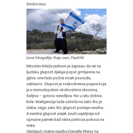
feedovima
Izvor fotografije: thejc.com, Flash90
Miroslav Krleža jednom je zapisao da rat na
ljudsku glupost djeluje poput grmljavine na
gljive: one tadu počne nicati posvuda,
sablasno. Glupost je svakodnevna pojava koja
je u mirnodopskim okolnostima skromna,
šutljiva – gotovo nevidljiva. No u ratu dobiva
krila. Inteligencija tada uzmiče ne zato što je
slaba, nego zato što glupost postaje nasilna.
A nasilna glupost uvijek zvuči uvjerljivije od
oprezne pameti kad ratna psihoza pokuca na
vrata.
Gledajući viralne isječke Danielle Weiss na