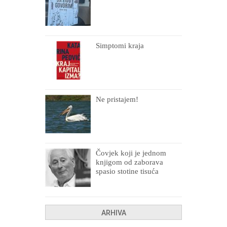
Simptomi kraja
Ne pristajem!
Čovjek koji je jednom
knjigom od zaborava
spasio stotine tisuća
drugih, prokletih i
uništenih
ARHIVA