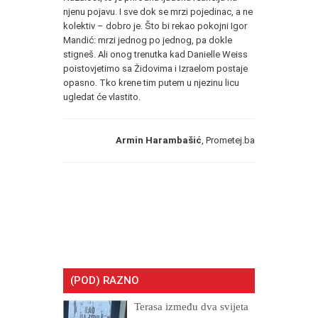
njenu pojavu. I sve dok se mrzi pojedinac, a ne
kolektiv – dobro je. Što bi rekao pokojni Igor
Mandić: mrzi jednog po jednog, pa dokle
stigneš. Ali onog trenutka kad Danielle Weiss
poistovjetimo sa Židovima i Izraelom postaje
opasno. Tko krene tim putem u njezinu licu
ugledat će vlastito.
Armin Harambašić
, Prometej.ba
(POD) RAZNO
Terasa između dva svijeta