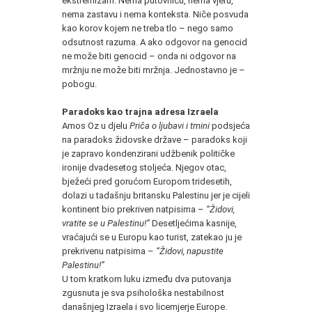
ekstremizam. Nema putovnicu, nema vjeru,
nema zastavu i nema konteksta. Niče posvuda
kao korov kojem ne treba tlo – nego samo
odsutnost razuma. A ako odgovor na genocid
ne može biti genocid – onda ni odgovor na
mržnju ne može biti mržnja. Jednostavno je –
pobogu.
Paradoks kao trajna adresa Izraela
Amos Oz u djelu
Priča o ljubavi i tmini
podsjeća
na paradoks židovske države – paradoks koji
je zapravo kondenzirani udžbenik političke
ironije dvadesetog stoljeća. Njegov otac,
bježeći pred gorućom Europom tridesetih,
dolazi u tadašnju britansku Palestinu jer je cijeli
kontinent bio prekriven natpisima –
“Židovi,
vratite se u Palestinu!”
Desetljećima kasnije,
vraćajući se u Europu kao turist, zatekao ju je
prekrivenu natpisima –
“Židovi, napustite
Palestinu!”
U tom kratkom luku između dva putovanja
zgusnuta je sva psihološka nestabilnost
današnjeg Izraela i svo licemjerje Europe.