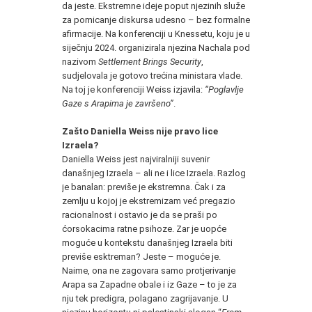
da jeste. Ekstremne ideje poput njezinih služe
za pomicanje diskursa udesno – bez formalne
afirmacije. Na konferenciji u Knessetu, koju je u
siječnju 2024. organizirala njezina Nachala pod
nazivom
Settlement Brings Security
,
sudjelovala je gotovo trećina ministara vlade.
Na toj je konferenciji Weiss izjavila:
“Poglavlje
Gaze s Arapima je završeno”
.
Zašto Daniella Weiss nije pravo lice
Izraela?
Daniella Weiss jest najviralniji suvenir
današnjeg Izraela – ali ne i lice Izraela. Razlog
je banalan: previše je ekstremna. Čak i za
zemlju u kojoj je ekstremizam već pregazio
racionalnost i ostavio je da se praši po
ćorsokacima ratne psihoze. Zar je uopće
moguće u kontekstu današnjeg Izraela biti
previše esktreman? Jeste – moguće je.
Naime, ona ne zagovara samo protjerivanje
Arapa sa Zapadne obale i iz Gaze – to je za
nju tek predigra, polagano zagrijavanje. U