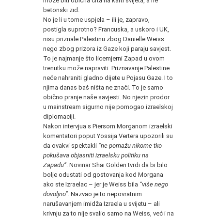
može biti obična crta na karti svijeta, a ne
betonski zid.
No je li u tome uspjela – ili je, zapravo,
postigla suprotno? Francuska, a uskoro i UK,
nisu priznale Palestinu zbog Danielle Weiss –
nego zbog prizora iz Gaze koji paraju savjest.
To je najmanje što licemjerni Zapad u ovom
trenutku može napraviti. Priznavanje Palestine
neće nahraniti gladno dijete u Pojasu Gaze. I to
njima danas baš ništa ne znači. To je samo
obično pranje naše savjesti. No njezin prodor
u mainstream sigurno nije pomogao izraelskoj
diplomaciji.
Nakon intervjua s Piersom Morganom izraelski
komentatori poput Yossija Vertera upozorili su
da ovakvi spektakli
“ne pomažu nikome tko
pokušava objasniti izraelsku politiku na
Zapadu”
. Novinar Shai Golden tvrdi da bi bilo
bolje odustati od gostovanja kod Morgana
ako ste Izraelac – jer je Weiss bila
“više nego
dovoljno”
. Nazvao je to nepovratnim
narušavanjem imidža Izraela u svijetu – ali
krivnju za to nije svalio samo na Weiss, već i na