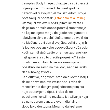
časopisu Body Image pokazuje da su i dječaci
i djevojčice dobi između tri i šest godina
nezadovoljni svojim tijelima i izgledom, što je
poražavujući podatak
(Tatangelo et al, 2016)
.
Uzimajući sve ovo u obzir, pitam se, zašto i
dalje kao odrasle osobe postavljamo temelje
na kojima djeca mogu da grade nesigurnosti i
iskrivljenu sliku o sebi? Zašto smo dozvolili da
na Međunarodni dan djevojčica, veliki broj njih
iz jednog bosanskohercegovačkog vrtića ode
kući razmišljajući zašto one nisu izabrane kao
najljepše i šta su to uradile pogrešno? Zašto
im otimamo priliku da se sve one osjećaju
posebno, ne samo na ovaj dan, nego na svaki
dan njihovog života?
Kao društvo, odgovorni smo da budemo bolji i
da ne dozvolimo ovakve ispade. Treba da
razmislimo o dubljim posljedicama primjera
koje postavljamo djeci. Treba da se
educiramo i uvažimo rezultate istraživanja koja
su nam, barem danas, u ovom digitalnom
dobu lako dostupna. Moramo da kreiramo