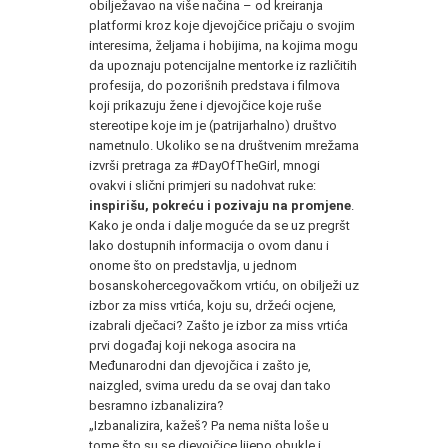
obilježavao na više načina – od kreiranja
platformi kroz koje djevojčice pričaju o svojim
interesima, željama i hobijima, na kojima mogu
da upoznaju potencijalne mentorke iz različitih
profesija, do pozorišnih predstava i filmova
koji prikazuju žene i djevojčice koje ruše
stereotipe koje im je (patrijarhalno) društvo
nametnulo. Ukoliko se na društvenim mrežama
izvrši pretraga za #DayOfTheGirl, mnogi
ovakvi i slični primjeri su nadohvat ruke:
inspirišu, pokreću i pozivaju na promjene
.
Kako je onda i dalje moguće da se uz pregršt
lako dostupnih informacija o ovom danu i
onome što on predstavlja, u jednom
bosanskohercegovačkom vrtiću, on obilježi uz
izbor za miss vrtića, koju su, držeći ocjene,
izabrali dječaci? Zašto je izbor za miss vrtića
prvi događaj koji nekoga asocira na
Međunarodni dan djevojčica i zašto je,
naizgled, svima uredu da se ovaj dan tako
besramno izbanalizira?
„Izbanalizira, kažeš? Pa nema ništa loše u
tome što su se djevojčice lijepo obukle i