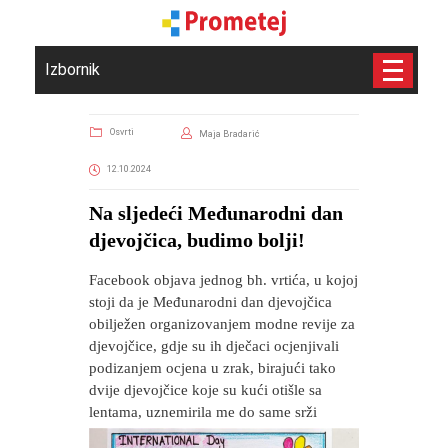
Izbornik
Osvrti
Maja Bradarić
12.10.2024
​Na sljedeći Međunarodni dan
djevojčica, budimo bolji!
Facebook objava jednog bh. vrtića, u kojoj
stoji da je Međunarodni dan djevojčica
obilježen organizovanjem modne revije za
djevojčice, gdje su ih dječaci ocjenjivali
podizanjem ocjena u zrak, birajući tako
dvije djevojčice koje su kući otišle sa
lentama, uznemirila me do same srži