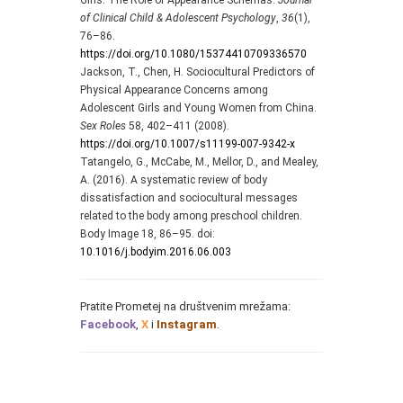
of Clinical Child & Adolescent Psychology
,
36
(1),
76–86.
https://doi.org/10.1080/15374410709336570
Jackson, T., Chen, H. Sociocultural Predictors of
Physical Appearance Concerns among
Adolescent Girls and Young Women from China.
Sex Roles
58, 402–411 (2008).
https://doi.org/10.1007/s11199-007-9342-x
Tatangelo, G., McCabe, M., Mellor, D., and Mealey,
A. (2016). A systematic review of body
dissatisfaction and sociocultural messages
related to the body among preschool children.
Body Image 18, 86–95. doi:
10.1016/j.bodyim.2016.06.003
Pratite Prometej na društvenim mrežama:
Facebook
,
X
i
Instagram
.