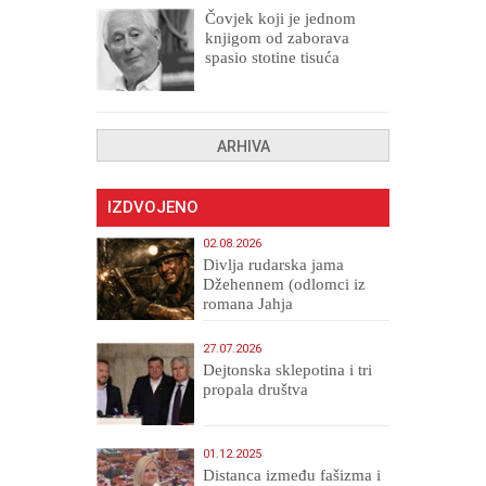
Čovjek koji je jednom
knjigom od zaborava
spasio stotine tisuća
drugih, prokletih i
uništenih
ARHIVA
IZDVOJENO
02.08.2026
Divlja rudarska jama
Džehennem (odlomci iz
romana Jahja
Veličanstveni)
27.07.2026
Dejtonska sklepotina i tri
propala društva
01.12.2025
Distanca između fašizma i