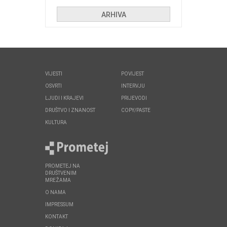
huliganima
ARHIVA
VIJESTI
POVIJEST
OSVRTI
INTERVJU
LJUDI I KRAJEVI
PRIJEVODI
DRUŠTVO I ZNANOST
COPY/PASTE
KULTURA
PROMETEJ NA
DRUŠTVENIM
MREŽAMA
O NAMA
IMPRESSUM
KONTAKT