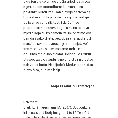
okruženje u kojem se dječja vrijednost neće
mjeriti tuđim prosudbama baziranim na
površnim kriterijima. Dan djevojčica treba da
bude dan kroz koji će se djevojčice podsjetiti
da je snaga u različitosti i da će ih se
prepoznati na osnovu toga, a ne na osnovu
mjerila koja su im nametnuta. Iskoristimo ovaj
dan da svako dijete, bez obzira na spol i rod,
nauči da ravnopravnost nije samo riječ, već
stvarnost za koju svi moramo raditi. Ne
oduzimajmo djevojčicama slobodu da budu
šta god žele da budu, a ne ono što im društvo
nalaže da budu. Na sljedeći Međunarodni dan
djevojčica, budimo bolji!
Maja Bradarić
, Prometej.ba
Reference:
Clark, L., & Tiggemann, M. (2007). Sociocultural
Influences and Body Image in 9 to 12-Year-Old
Girls: The Role of Appearance Schemas.
Journal