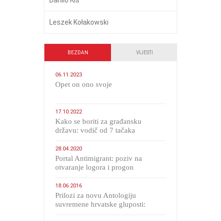
Leszek Kołakowski
BEZDAN
VIJESTI
06.11.2023
​Opet on ono svoje
17.10.2022
Kako se boriti za građansku
državu: vodič od 7 tačaka
28.04.2020
Portal Antimigrant: poziv na
otvaranje logora i progon
migranata poput bijesnih kerova
18.06.2016
Prilozi za novu Antologiju
suvremene hrvatske gluposti:
Kolinda i ekipa o navijačkim