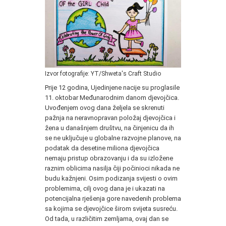
Izvor fotografije: YT/Shweta's Craft Studio
Prije 12 godina, Ujedinjene nacije su proglasile
11. oktobar Međunarodnim danom djevojčica.
Uvođenjem ovog dana željela se skrenuti
pažnja na neravnopravan položaj djevojčica i
žena u današnjem društvu, na činjenicu da ih
se ne uključuje u globalne razvojne planove, na
podatak da desetine miliona djevojčica
nemaju pristup obrazovanju i da su izložene
raznim oblicima nasilja čiji počinioci nikada ne
budu kažnjeni. Osim podizanja svijesti o ovim
problemima, cilj ovog dana je i ukazati na
potencijalna rješenja gore navedenih problema
sa kojima se djevojčice širom svijeta susreću.
Od tada, u različitim zemljama, ovaj dan se