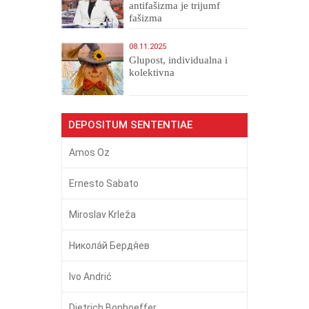
antifašizma je trijumf
fašizma
08.11.2025
Glupost, individualna i
kolektivna
DEPOSITUM SENTENTIAE
Amos Oz
Ernesto Sabato
Miroslav Krleža
Никола́й Бердя́ев
Ivo Andrić
Dietrich Bonhoeffer