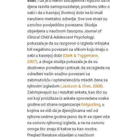
dobi
, i da je u nekim slučajevima i ključno da bi
djeca razvila samopouzdanje, pozitivnu sliku o
sebi i da u kasnijoj životnoj dobi ne bi imali
narušeno mentalno zdravlje. Sve ove stvari su
uzročno-posljedično povezane. Studija
objavljena u naučnom časopisu
Journal of
Clinical Child & Adolescent Psychology
,
pokazala je da su razgovori o izgledu vršnjaka
bili negativno povezani sa slikom koju imaju o
sebi u kasnijoj dobi
(Clark & Tiggemann,
2007)
, a druga studija pokazala je da su
društveno poređenje i pritisak da se izgleda na
određeni način snažno povezani sa
zabrinutošću i opterećenošću mladih žena sa
njihovim izgledom
(Jackson & Chen, 2008)
.
Zabrinjavajući su i rezultati anketa, kao što su
oni koji proizilaze iz ankete sprovedene svake
godine od strane organizacije
Girlguiding
, u
kojima se vidi da je djevojčicama već od
njihove sedme godine jasno da ih se cijeni više
na osnovu njihovog izgleda, a ne na osnovu
onoga što znaju ili kakve su kao osobe.
Pregled literature objavljen u naučnom