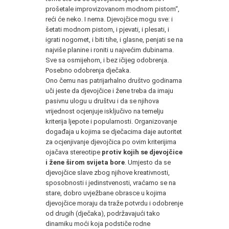
prošetale improvizovanom modnom pistom“,
reći će neko. I nema. Djevojčice mogu sve: i
šetati modnom pistom, i pjevati, i plesati, i
igrati nogomet, i biti tihe, i glasne, penjati se na
najviše planine i roniti u najvećim dubinama.
Sve sa osmijehom, i bez ičijeg odobrenja.
Posebno odobrenja dječaka.
Ono čemu nas patrijarhalno društvo godinama
uči jeste da djevojčice i žene treba da imaju
pasivnu ulogu u društvu i da se njihova
vrijednost ocjenjuje isključivo na temelju
kriterija ljepote i popularnosti. Organizovanje
događaja u kojima se dječacima daje autoritet
za ocjenjivanje djevojčica po ovim kriterijima
ojačava stereotipe
protiv kojih se djevojčice
i žene širom svijeta bore
. Umjesto da se
djevojčice slave zbog njihove kreativnosti,
sposobnosti i jedinstvenosti, vraćamo se na
stare, dobro uvježbane obrasce u kojima
djevojčice moraju da traže potvrdu i odobrenje
od drugih (dječaka), podržavajući tako
dinamiku moći koja podstiče rodne