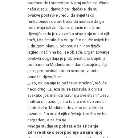
predrasude i stereotipe. Na taj način mi učimo
našu djecu, i djevojčice i dječake, da su
ovakve postavke uredu, da svijet tako
funkcioniše i da oni treba da nastave da ga
održavaju takvim. Na ovaj način mi učimo
djevojčice da je ovo velika stvar koja se od njih
traži, i da će bilo šta drugo što nauče uvijek biti
u drugom planu u odnosu na njihov fizički
izgled i način na koji se oblače. Organizovanje
ovakvih događaja je problematično uvijek, a
posebno na Međunarodni dan djevojčica, čiji
je cilj promovisati rodnu ravnopravnost i
osnažiti djevojčice.
„Jao, ok, pa nije to baš tako strašno“, reći će
neko drugi. „Djeca su se zabavila, a oni su
svakako još mali da razumiju ove stvari.“ Jesu,
mali su da razumiju šta tačno sve ovo znači i
simbolizira. Međutim, dovoljno su veliki da
razumiju šta se od njih očekuje i za šta će biti
nagrađeni, a za šta ne.
Mnoge studije su pokazale da
sticanje
zdrave slike o sebi počinje u najranijoj