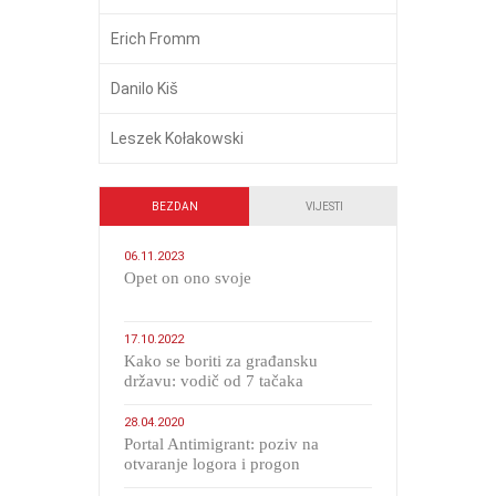
Erich Fromm
Danilo Kiš
Leszek Kołakowski
BEZDAN
VIJESTI
06.11.2023
​Opet on ono svoje
17.10.2022
Kako se boriti za građansku
državu: vodič od 7 tačaka
28.04.2020
Portal Antimigrant: poziv na
otvaranje logora i progon
migranata poput bijesnih kerova