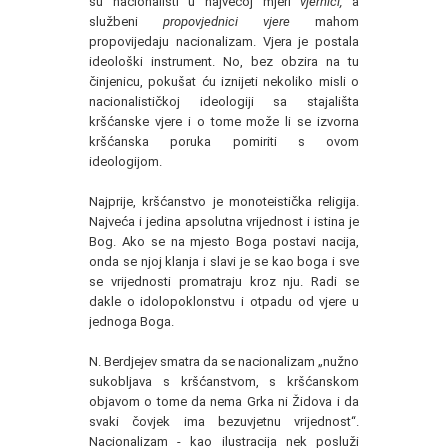
su nacionalisti u najvećoj mjeri
vjernici,
a
službeni
propovjednici vjere
mahom
propovijedaju nacionalizam. Vjera je postala
ideološki instrument. No, bez obzira na tu
činjenicu, pokušat ću iznijeti nekoliko misli o
nacionalističkoj ideologiji sa stajališta
kršćanske vjere i o tome može li se izvorna
kršćanska poruka pomiriti s ovom
ideologijom.
Najprije, kršćanstvo je monoteistička religija.
Najveća i jedina apsolutna vrijednost i istina je
Bog. Ako se na mjesto Boga postavi nacija,
onda se njoj klanja i slavi je se kao boga i sve
se vrijednosti promatraju kroz nju. Radi se
dakle o idolopoklonstvu i otpadu od vjere u
jednoga Boga.
N. Berdjejev smatra da se nacionalizam „nužno
sukobljava s kršćanstvom, s kršćanskom
objavom o tome da nema Grka ni Židova i da
svaki čovjek ima bezuvjetnu vrijednost“.
Nacionalizam - kao ilustracija nek posluži