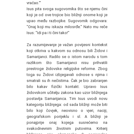
vraćao.'"
Isus pita svoga sugovornika što se njemu čini
koji je od ove trojice bio bližnji onome koji je
upao među razbojike. Sugovornik odgovara:
"Onaj koji mu iskaza milosrđe." Nato mu reče
Isus: "Idi pa i ti čini tako!"
Za razumijevanje je važan povijesni kontekst
koji otkriva u kakvom su odnosu bili Židovi i
Samarijanci. Radilo se o istom narodu s tom
razlikom što Samarijanci nisu prihvatili
prestroge židovske religijske reforme. Zbog
toga su Židovi izbjegavali odnose s njima i
smatrali su ih nečistima. Čak je bio zabranjen
bilo kakav fizički kontakt. Upravo Isus
židovskom učitelju zakona kao uzor bližnjega
postavlja Samarijanca. Tim Isus uvodi novu
kategoriju bližnjega: od sada bližnji može biti
bilo koji čovjek, neovisno o vjeri, naciji,
geografskom porijeklu i sl. A bližnji je
ponajprije onaj kojega susrećemo na
svakodnevnim životnim putovima. Kriterij