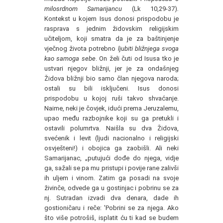
milosrdnom Samarijancu
(Lk 10,29-37)
.
Kontekst u kojem Isus donosi prispodobu je
rasprava s jednim židovskim religijskim
učiteljom, koji smatra da je za baštinjenje
vječnog života potrebno
ljubiti bližnjega svoga
kao samoga sebe
. On želi čuti od Isusa tko je
ustvari njegov bližnji, jer je za ondašnjeg
Židova bližnji bio samo član njegova naroda;
ostali su bili isključeni. Isus donosi
prispodobu u kojoj ruši takvo shvaćanje.
Naime, neki je čovjek, idući prema Jeruzalemu,
upao među razbojnike koji su ga pretukli i
ostavili polumrtva. Naišla su dva Židova,
svećenik i levit (ljudi nacionalno i religijski
osvješteni!) i obojica ga zaobišli. Ali neki
Samarijanac, „putujući dođe do njega, vidje
ga, sažali se pa mu pristupi i povije rane zalivši
ih uljem i vinom. Zatim ga posadi na svoje
živinče, odvede ga u gostinjac i pobrinu se za
nj. Sutradan izvadi dva denara, dade ih
gostioničaru i reče: 'Pobrini se za njega. Ako
što više potrošiš, isplatit ću ti kad se budem