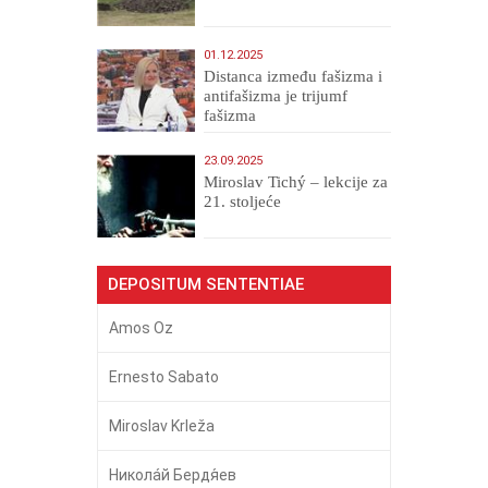
01.12.2025
Distanca između fašizma i
antifašizma je trijumf
fašizma
23.09.2025
Miroslav Tichý – lekcije za
21. stoljeće
DEPOSITUM SENTENTIAE
Amos Oz
Ernesto Sabato
Miroslav Krleža
Никола́й Бердя́ев