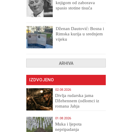
knjigom od zaborava
spasio stotine tisuća
drugih, prokletih i
uništenih
Dženan Dautović: Bosna i
Rimska kurija u srednjem
vijeku
ARHIVA
IZDVOJENO
02.08.2026
Divlja rudarska jama
Džehennem (odlomci iz
romana Jahja
Veličanstveni)
01.08.2026
Muka i ljepota
nepripadanja