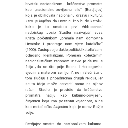
hrvatski nacionalizam - kršćanstvo promatra
kao „nacionalno-povijesnu silu“ (Berdjajev)
koja je oblikovala nacionalnu državu i kulturu.
Zato je
logično
da Hrvat nužno bude katolik,
kako je to smatrao prvi Vrhbosanski
nadbiskup Josip Stadler nazivajući Isusa
Krista početnikom „premile nam domovine
Hrvatske i pred­rage nam vjere katoličke“
(1900). Zastupao je dakle politički katolicizam,
odnosno klerikalizam. Ponesen kolektivnim
nacionalističkim zanosom izjavio je da mu je
želja „da se što prije Bosna i Hercegovina
sjedini s materom zemljom“, ne misleći što u
tom slučaju s pripadnicima drugih religija, jer
se ta ideja može ostvariti samo na njihov
račun. Stadler je previdio da kršćanstvo
promatra naciju kao kulturno-povijesnu
činjenicu koja ima pozitivnu vrijednost, a ne
kao metafizičku
činjenicu
koja je odraz Božje
volje.
Berdjajev smatra da nacionalizam kulturno-