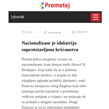
Izbornik
Osvrti
16.03.2012
prometej.ba
Nacionalizam je idolatrija
suprotstavljena kršćanstvu
Postoji jedna anegdota vezana uz
nacionalizam, koju donosi ruski filozof N.
Berdjajev, koja kaže da se u jednom
francuskom društvu, u kojem su bili
okupljeni ugledni politički djelatnici, neki
Francuz uzrujavao zbog Engleza koji sebe
smatraju prvim narodom s posebnom,
velikom misijom u svijetu i ne priznaju da
su jednaki s drugim narodima. Drugi
Francuz je na to oštroumno primijetio: