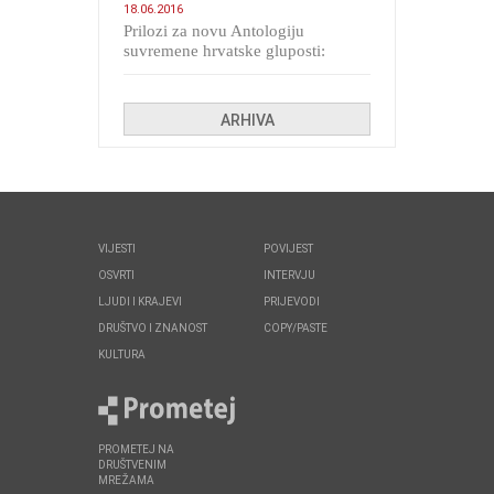
18.06.2016
Prilozi za novu Antologiju
suvremene hrvatske gluposti:
Kolinda i ekipa o navijačkim
huliganima
ARHIVA
VIJESTI
POVIJEST
OSVRTI
INTERVJU
LJUDI I KRAJEVI
PRIJEVODI
DRUŠTVO I ZNANOST
COPY/PASTE
KULTURA
PROMETEJ NA
DRUŠTVENIM
MREŽAMA