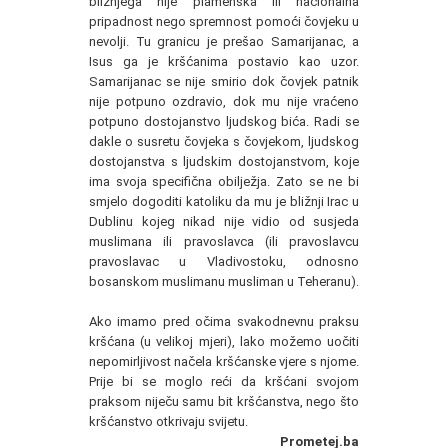
bližnjega nije plamenska ili nacionalna
pripadnost nego spremnost pomoći čovjeku u
nevolji. Tu granicu je prešao Samarijanac, a
Isus ga je kršćanima postavio kao uzor.
Samarijanac se nije smirio dok čovjek patnik
nije potpuno ozdravio, dok mu nije vraćeno
potpuno dostojanstvo ljudskog bića. Radi se
dakle o susretu čovjeka s čovjekom, ljudskog
dostojanstva s ljudskim dostojanstvom, koje
ima svoja specifična obilježja. Zato se ne bi
smjelo dogoditi katoliku da mu je bližnji Irac u
Dublinu kojeg nikad nije vidio od susjeda
muslimana ili pravoslavca (ili pravoslavcu
pravoslavac u Vladivostoku, odnosno
bosanskom muslimanu musliman u Teheranu).
Ako imamo pred očima svakodnevnu praksu
kršćana (u velikoj mjeri), lako možemo uočiti
nepomirljivost načela kršćanske vjere s njome.
Prije bi se moglo reći da kršćani svojom
praksom niječu samu bit kršćanstva, nego što
kršćanstvo otkrivaju svijetu.
Prometej.ba