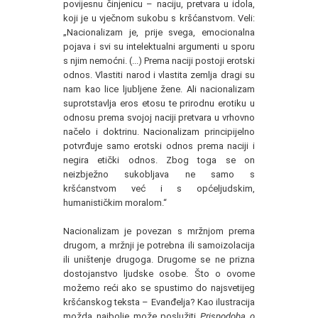
povijesnu činjenicu – naciju, pretvara u idola,
koji je u vječnom sukobu s kršćanstvom. Veli:
„Nacionalizam je, prije svega, emocionalna
pojava i svi su intelektualni argumenti u sporu
s njim nemoćni. (...) Prema naciji postoji erotski
odnos. Vlastiti narod i vlastita zemlja dragi su
nam kao lice ljubljene žene. Ali nacionalizam
suprotstavlja eros etosu te prirodnu erotiku u
odnosu prema svojoj naciji pretvara u vrhovno
načelo i doktrinu. Nacionalizam principijelno
potvrđuje samo erotski odnos prema naciji i
negira etički odnos. Zbog toga se on
neizbježno sukobljava ne samo s
kršćanstvom već i s općeljudskim,
humanističkim moralom.“
Nacionalizam je povezan s mržnjom prema
drugom, a mržnji je potrebna ili samoizolacija
ili uništenje drugoga. Drugome se ne prizna
dostojanstvo ljudske osobe. Što o ovome
možemo reći ako se spustimo do najsvetijeg
kršćanskog teksta – Evanđelja? Kao ilustracija
možda najbolje može poslužiti
Prispodoba o