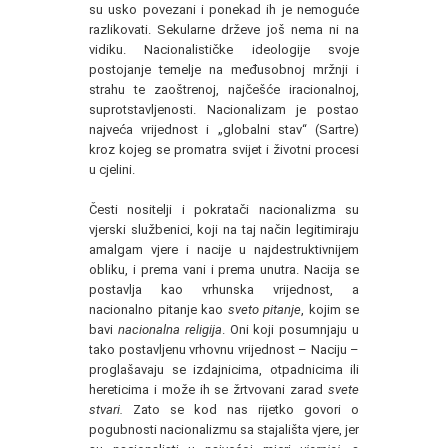
su usko povezani i ponekad ih je nemoguće
razlikovati. Sekularne drževe još nema ni na
vidiku. Nacionalističke ideologije svoje
postojanje temelje na međusobnoj mržnji i
strahu te zaoštrenoj, najčešće iracionalnoj,
suprotstavljenosti. Nacionalizam je postao
najveća vrijednost i „globalni stav“ (Sartre)
kroz kojeg se promatra svijet i životni procesi
u cjelini.
Česti nositelji i pokratači nacionalizma su
vjerski službenici, koji na taj način legitimiraju
amalgam vjere i nacije u najdestruktivnijem
obliku, i prema vani i prema unutra. Nacija se
postavlja kao vrhunska vrijednost, a
nacionalno pitanje kao
sveto pitanje
, kojim se
bavi
nacionalna religija
. Oni koji posumnjaju u
tako postavljenu vrhovnu vrijednost – Naciju –
proglašavaju se izdajnicima, otpadnicima ili
hereticima i može ih se žrtvovani zarad
svete
stvari.
Zato se kod nas rijetko govori o
pogubnosti nacionalizmu sa stajališta vjere, jer