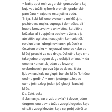
– baš poput onih zagorskih gruntovčana kaj
buju vse tužili i njihovih oronulih građanskih
parničara – zajedno ostarjeti na sudu.
Ti i ja, Žeki, bili smo sve samo ne klišej: ti,
požrtvovna majka, supruga i domaćica, ali i
hrabra konzervativna aktivistica, katolička
križarka, ali i uspješna poslovna žena, a ja
ateistički agitator, neuspješni komunistički
revolucionar i ubogi novinarski plaćenik u
četvrtom braku – i uvjeravali smo se kako su
klišeji preuski za nas dvoje. Od istine koju smo
tako jedno drugom dugo odbijali priznati – da
smo na koncu tek jedan od bezbroj
svakodnevnih parova čija se davna, čista
ljubav nasukala na glupi i banalni kliše “kritične
sedme godine” – meni je stoga teže pao
samo još razlog, jedan još gluplji i banalniji
kliše.
Da, Žeki, seks.
Seks nas je, zar si zaboravila?, i doveo jedno
drugom: ona davna tužba zbog blogerice koju
si tužila zbog klevete i koja se, pobijedivši te