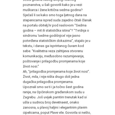
poznanstva, u šali govorili kako je u vezi
muškarca i žene kritična sedma godina?
Sjećaš li se kako smo toga ljetnog dana na
stepenicama ispred suda zajedno čitali članak
na portalu obitelj.hr pod naslovom “Sedma
godina – mit ili statistička istina”? “Tvrdnja o
sindromu ‘sedme godišnjice’ nije jasno
potvrđena statističkim dokazima”, stajalo je u
tekstu, i danas ga isprintanog čuvam kod
sebe. “Kvalitetna veza zahtijeva otvorenu
komunikaciju, međusobno razumijevanje,
poštovanje i prilagodbu promjenama koje
život nosi.”
Ah, “prilagodba promjenama koje život nosi”.
Život, mila, i nije ništa drugo doli jedna
dugačka prilagodba promjenama.
Upoznali smo se ti i ja točno šest godina
ranije, na Općinskom građanskom sudu u
Zagrebu. Još uvijek pamtim trenutak kad si
ušla u sudnicu broj devetnaest, onako
zanosna, u plavoj haljini i elegantnim plavim
cipelicama, poput Plave vile. Govorila si nešto,