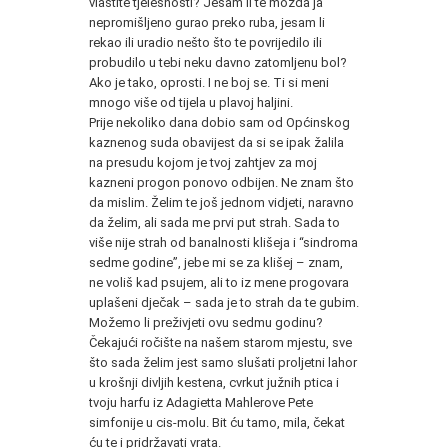
vlastite tjelesnosti? Jesam li te možda ja
nepromišljeno gurao preko ruba, jesam li
rekao ili uradio nešto što te povrijedilo ili
probudilo u tebi neku davno zatomljenu bol?
Ako je tako, oprosti. I ne boj se. Ti si meni
mnogo više od tijela u plavoj haljini.
Prije nekoliko dana dobio sam od Općinskog
kaznenog suda obavijest da si se ipak žalila
na presudu kojom je tvoj zahtjev za moj
kazneni progon ponovo odbijen. Ne znam što
da mislim. Želim te još jednom vidjeti, naravno
da želim, ali sada me prvi put strah. Sada to
više nije strah od banalnosti klišeja i “sindroma
sedme godine”, jebe mi se za klišej – znam,
ne voliš kad psujem, ali to iz mene progovara
uplašeni dječak – sada je to strah da te gubim.
Možemo li preživjeti ovu sedmu godinu?
Čekajući ročište na našem starom mjestu, sve
što sada želim jest samo slušati proljetni lahor
u krošnji divljih kestena, cvrkut južnih ptica i
tvoju harfu iz Adagietta Mahlerove Pete
simfonije u cis-molu. Bit ću tamo, mila, čekat
ću te i pridržavati vrata.