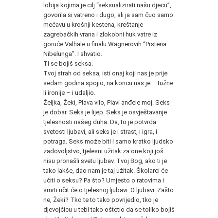
lobija kojima je cilj “seksualizirati našu djecu”,
govorila si vatreno i dugo, ali ja sam čuo samo
mećavu u krošnji kestena, kreštanje
zagrebačkih vrana i zlokobni huk vatre iz
goruće Valhale u finalu Wagnerovih “Prstena
Nibelunga”. I shvatio.
Ti se bojiš seksa.
Tvoj strah od seksa, isti onaj koji nas je prije
sedam godina spojio, na koncu nas je – tužne
li ironije – i udaljio.
Željka, Žeki, Plava vilo, Plavi anđele moj. Seks
je dobar. Seks je lijep. Seks je osvještavanje
tjelesnosti našeg duha. Da, to je potvrda
svetosti ljubavi, ali seks je i strast, i igra, i
potraga. Seks može biti i samo kratko ljudsko
zadovoljstvo, tjelesni užitak za one koji još
nisu pronašli svetu ljubav. Tvoj Bog, ako ti je
tako lakše, dao nam je taj užitak. Školarci će
učiti o seksu? Pa što? Umjesto o ratovima i
smrti učit će o tjelesnoj ljubavi. O ljubavi. Zašto
ne, Žeki? Tko te to tako povrijedio, tko je
djevojčicu u tebi tako oštetio da se toliko bojiš