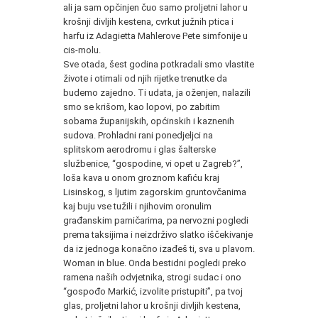
ali ja sam opčinjen čuo samo proljetni lahor u
krošnji divljih kestena, cvrkut južnih ptica i
harfu iz Adagietta Mahlerove Pete simfonije u
cis-molu.
Sve otada, šest godina potkradali smo vlastite
živote i otimali od njih rijetke trenutke da
budemo zajedno. Ti udata, ja oženjen, nalazili
smo se krišom, kao lopovi, po zabitim
sobama županijskih, općinskih i kaznenih
sudova. Prohladni rani ponedjeljci na
splitskom aerodromu i glas šalterske
službenice, “gospodine, vi opet u Zagreb?”,
loša kava u onom groznom kafiću kraj
Lisinskog, s ljutim zagorskim gruntovčanima
kaj buju vse tužili i njihovim oronulim
građanskim parničarima, pa nervozni pogledi
prema taksijima i neizdrživo slatko iščekivanje
da iz jednoga konačno izađeš ti, sva u plavom.
Woman in blue. Onda bestidni pogledi preko
ramena naših odvjetnika, strogi sudac i ono
“gospođo Markić, izvolite pristupiti”, pa tvoj
glas, proljetni lahor u krošnji divljih kestena,