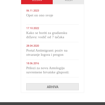
BEZDAN
VIJESTI
06.11.2023
​Opet on ono svoje
17.10.2022
Kako se boriti za građansku
državu: vodič od 7 tačaka
28.04.2020
Portal Antimigrant: poziv na
otvaranje logora i progon
migranata poput bijesnih kerova
18.06.2016
Prilozi za novu Antologiju
suvremene hrvatske gluposti:
Kolinda i ekipa o navijačkim
huliganima
ARHIVA