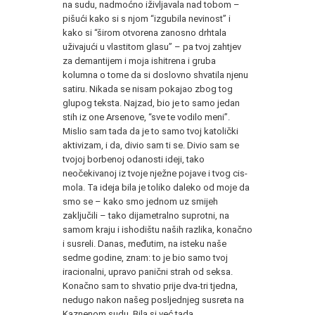
na sudu, nadmoćno iživljavala nad tobom –
pišući kako si s njom “izgubila nevinost” i
kako si “širom otvorena zanosno drhtala
uživajući u vlastitom glasu” – pa tvoj zahtjev
za demantijem i moja ishitrena i gruba
kolumna o tome da si doslovno shvatila njenu
satiru. Nikada se nisam pokajao zbog tog
glupog teksta. Najzad, bio je to samo jedan
stih iz one Arsenove, “sve te vodilo meni”.
Mislio sam tada da je to samo tvoj katolički
aktivizam, i da, divio sam ti se. Divio sam se
tvojoj borbenoj odanosti ideji, tako
neočekivanoj iz tvoje nježne pojave i tvog cis-
mola. Ta ideja bila je toliko daleko od moje da
smo se – kako smo jednom uz smijeh
zaključili – tako dijametralno suprotni, na
samom kraju i ishodištu naših razlika, konačno
i susreli. Danas, međutim, na isteku naše
sedme godine, znam: to je bio samo tvoj
iracionalni, upravo panični strah od seksa.
Konačno sam to shvatio prije dva-tri tjedna,
nedugo nakon našeg posljednjeg susreta na
Kaznenom sudu. Bila si već tada