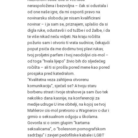
neraspoložena i bezvoljna – čak si odustala i
od one naše igre, da mi osporiš pravo na
novinarsku slobodu jer nisam kvalificirani
novinar – i ja sam se, priznajem, uplašio da si
digla ruke, odustavši i od tužbe i od žalbe, i da
te više nikad neću vidjeti. Na kraju ročišta
požurio sam i otvorio ti vrata sudnice, čekajući
poput psića da me dodirnu tvoj plavi rukav,
tvoj proljetni parfem i tvoj neodoljivi cis-mol –
od toga “hvala lijepo” živio bih do sljedećeg
ročišta – ali ti si prošla pored mene kao pored
prosjaka pred katedralom.
“Kvalitetna veza zahtijeva otvorenu
komunikaciju”, sjećaš se? A tvoju staru
borbenu strast i tvoje strahove ja sam čuo tek
nekoliko dana kasnije, na konferenciji za
medije udruge U ime obitelji, na kojoj se tvoj
Mahlerov cis-mol pretvorio u Wagnerov c-dur i
grmio o seksualnom odgoju u školama.
Govorila si o onim glupim “kartama
seksalicama”, o “bolesnom pornografskom
sadržaju” i zavjeri pedofilske kabale i LGBT