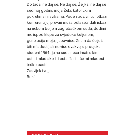
Do tada, ne daj se. Ne daj se, Željka, ne daj se
sedmoj godini, moja Žeki, katoličkim
pokretima i navikama. Poderi pozivnicu, otkaži
konferenciju, prevari muža odlazeći dati iskaz
na nekom boljem zagrebačkom sudu, dodirni
me ispod klupe za svjedoke koljenom,
generacijo moja, ljubavnice. Znam da će još
biti mladosti, ali ne više ovakve, u prosjeku
studeni 1964.: ja na sudu neću imati s kim
ostati mlad ako i ti ostariš, i ta će mi mladost
teško pasti.
Zauvijek tvoj,
Boki