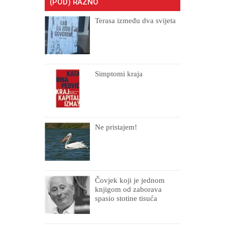
(POD) RAZNO
Terasa između dva svijeta
Simptomi kraja
Ne pristajem!
Čovjek koji je jednom
knjigom od zaborava
spasio stotine tisuća
drugih, prokletih i
uništenih