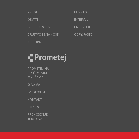
VIJESTI
POVIJEST
OSVRTI
INTERVJU
LJUDI I KRAJEVI
PRIJEVODI
DRUŠTVO I ZNANOST
COPY/PASTE
KULTURA
PROMETEJ NA
DRUŠTVENIM
MREŽAMA
O NAMA
IMPRESSUM
KONTAKT
DONIRAJ
PRENOŠENJE
TEKSTOVA