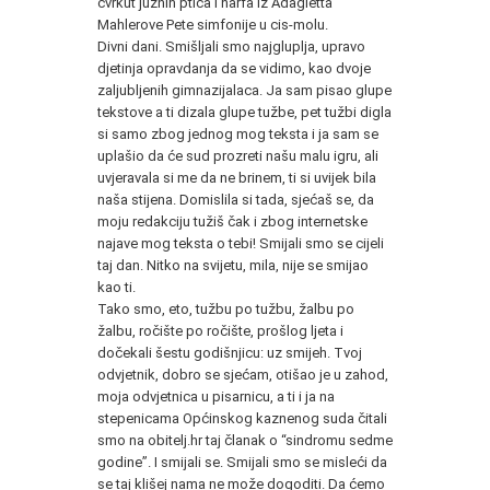
cvrkut južnih ptica i harfa iz Adagietta
Mahlerove Pete simfonije u cis-molu.
Divni dani. Smišljali smo najgluplja, upravo
djetinja opravdanja da se vidimo, kao dvoje
zaljubljenih gimnazijalaca. Ja sam pisao glupe
tekstove a ti dizala glupe tužbe, pet tužbi digla
si samo zbog jednog mog teksta i ja sam se
uplašio da će sud prozreti našu malu igru, ali
uvjeravala si me da ne brinem, ti si uvijek bila
naša stijena. Domislila si tada, sjećaš se, da
moju redakciju tužiš čak i zbog internetske
najave mog teksta o tebi! Smijali smo se cijeli
taj dan. Nitko na svijetu, mila, nije se smijao
kao ti.
Tako smo, eto, tužbu po tužbu, žalbu po
žalbu, ročište po ročište, prošlog ljeta i
dočekali šestu godišnjicu: uz smijeh. Tvoj
odvjetnik, dobro se sjećam, otišao je u zahod,
moja odvjetnica u pisarnicu, a ti i ja na
stepenicama Općinskog kaznenog suda čitali
smo na obitelj.hr taj članak o “sindromu sedme
godine”. I smijali se. Smijali smo se misleći da
se taj klišej nama ne može dogoditi. Da ćemo