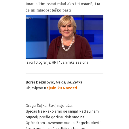
imati s kim ostati mlad ako i ti ostariš, i ta
će mi mladost teško pasti
Izvor fotografije: HRT1, snimka zaslona
Boris Dežulović
,
Ne daj se, Željka
Objavljeno u
tjedniku Novosti
Draga Željka, Žeki, najdraža!
Sjećaš li se kako smo se smijali kad su nam
prijatelji prošle godine, dok smo na
Općinskom kaznenom sudu u Zagrebu slavili
šestu godinu našeg divljeg i burnog