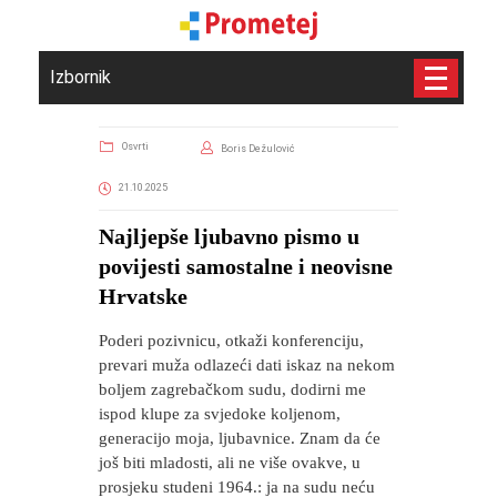
Izbornik
Osvrti
Boris Dežulović
21.10.2025
Najljepše ljubavno pismo u
povijesti samostalne i neovisne
Hrvatske
Poderi pozivnicu, otkaži konferenciju,
prevari muža odlazeći dati iskaz na nekom
boljem zagrebačkom sudu, dodirni me
ispod klupe za svjedoke koljenom,
generacijo moja, ljubavnice. Znam da će
još biti mladosti, ali ne više ovakve, u
prosjeku studeni 1964.: ja na sudu neću