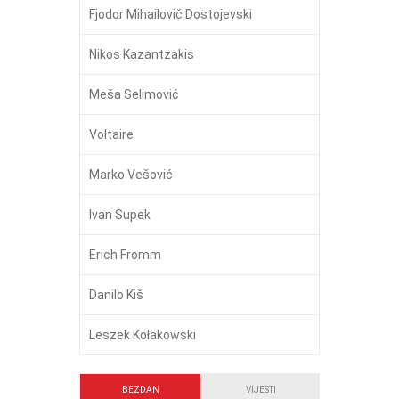
Fjodor Mihailovič Dostojevski
Nikos Kazantzakis
Meša Selimović
Voltaire
Marko Vešović
Ivan Supek
Erich Fromm
Danilo Kiš
Leszek Kołakowski
BEZDAN
VIJESTI