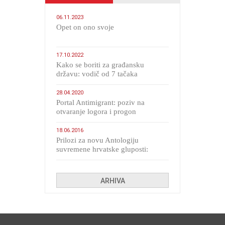
06.11.2023
​Opet on ono svoje
17.10.2022
Kako se boriti za građansku
državu: vodič od 7 tačaka
28.04.2020
Portal Antimigrant: poziv na
otvaranje logora i progon
migranata poput bijesnih kerova
18.06.2016
Prilozi za novu Antologiju
suvremene hrvatske gluposti:
Kolinda i ekipa o navijačkim
huliganima
ARHIVA