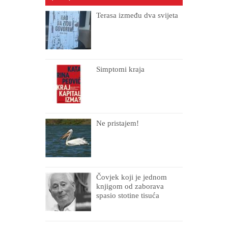
Terasa između dva svijeta
Simptomi kraja
Ne pristajem!
Čovjek koji je jednom
knjigom od zaborava
spasio stotine tisuća
drugih, prokletih i
uništenih