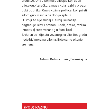
sredstvo. Ona u kojima policajac koji udari
dijete gubi značku, a masa koja razbija prozor
gubi podršku. Ona u kojima političar koji prijeti
silom gubi vlast, a ne dobija aplauz.
U Srbiji, to nije slučaj. U Srbiji se nasilje
nagrađuje, slavi i prenosi. I dok je tako, razlika
između djeteta vezanog u šumi kod
Srebrenice i djeteta vezanog na ulici Beograda
neće biti moralna dilema. Biće samo pitanje
vremena.
Admir Rahmanović
, Prometej.ba
(POD) RAZNO