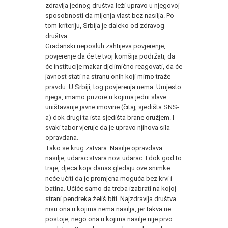
zdravlja jednog društva leži upravo u njegovoj
sposobnosti da mijenja vlast bez nasilja. Po
tom kriteriju, Srbija je daleko od zdravog
društva.
Građanski neposluh zahtijeva povjerenje,
povjerenje da će te tvoj komšija podržati, da
će institucije makar djelimično reagovati, da će
javnost stati na stranu onih koji mirno traže
pravdu. U Srbiji, tog povjerenja nema. Umjesto
njega, imamo prizore u kojima jedni slave
uništavanje javne imovine (čitaj, sjedišta SNS-
a) dok drugi ta ista sjedišta brane oružjem. I
svaki tabor vjeruje da je upravo njihova sila
opravdana.
Tako se krug zatvara. Nasilje opravdava
nasilje, udarac stvara novi udarac. I dok god to
traje, djeca koja danas gledaju ove snimke
neće učiti da je promjena moguća bez krvi i
batina. Učiće samo da treba izabrati na kojoj
strani pendreka želiš biti. Najzdravija društva
nisu ona u kojima nema nasilja, jer takva ne
postoje, nego ona u kojima nasilje nije prvo