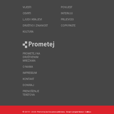
VIJESTI
POVIJEST
OSVRTI
INTERVJU
LJUDI I KRAJEVI
PRIJEVODI
DRUŠTVO I ZNANOST
COPY/PASTE
KULTURA
PROMETEJ NA
DRUŠTVENIM
MREŽAMA
O NAMA
IMPRESSUM
KONTAKT
DONIRAJ
PRENOŠENJE
TEKSTOVA
© 2015 - 2026 Prometej.ba Sva prava pridržana.
Dizajn i programiranje:
Callidus