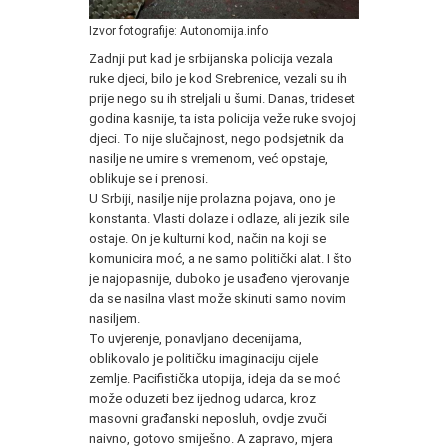
Izvor fotografije: Autonomija.info
Zadnji put kad je srbijanska policija vezala
ruke djeci, bilo je kod Srebrenice, vezali su ih
prije nego su ih streljali u šumi. Danas, trideset
godina kasnije, ta ista policija veže ruke svojoj
djeci. To nije slučajnost, nego podsjetnik da
nasilje ne umire s vremenom, već opstaje,
oblikuje se i prenosi.
U Srbiji, nasilje nije prolazna pojava, ono je
konstanta. Vlasti dolaze i odlaze, ali jezik sile
ostaje. On je kulturni kod, način na koji se
komunicira moć, a ne samo politički alat. I što
je najopasnije, duboko je usađeno vjerovanje
da se nasilna vlast može skinuti samo novim
nasiljem.
To uvjerenje, ponavljano decenijama,
oblikovalo je političku imaginaciju cijele
zemlje. Pacifistička utopija, ideja da se moć
može oduzeti bez ijednog udarca, kroz
masovni građanski neposluh, ovdje zvuči
naivno, gotovo smiješno. A zapravo, mjera