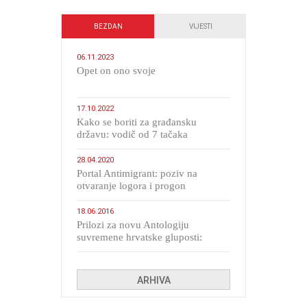
BEZDAN
VIJESTI
06.11.2023
​Opet on ono svoje
17.10.2022
Kako se boriti za građansku
državu: vodič od 7 tačaka
28.04.2020
Portal Antimigrant: poziv na
otvaranje logora i progon
migranata poput bijesnih kerova
18.06.2016
Prilozi za novu Antologiju
suvremene hrvatske gluposti:
Kolinda i ekipa o navijačkim
huliganima
ARHIVA