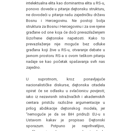
intelektualna elita kao dominantna elita u RS-u,
ponovo dovede u pitanje dejtonsku strukturu,
ne dovodeći u pitanje našu zajedničku državu
Bosnu i Hercegovinu. Ne postoji bolja
struktura za Bosnu i Hercegovinu i za sve njene
građane od one koja će doći prevazilaženjem
šizofrene dejtonske napetosti. Kako to
prevazilaženje nije moguće bez odluke
građana koji žive u RS-u, otvaranje debate u
javnom prostoru RS-a o ovom teškom pitanju
nadaje se kao početak spašavanja svih nas
zajedno.
U suprotnom, kroz ponavljajuće
nacionalističke diskurse, dejtonska citadela
opirat će se odlasku u
svlačionicu povijesti
,
iako iz nezavisnih istraživačkih i akademskih
centara pristižu razložne argumentacije u
prilog abdikacije dejtonskog modela, jer
“nemoguće je da se BiH pridruži EU-u s
Ustavom kakav je propisao Dejtonski
sporazum. Potpuno je neprihvatljivo,