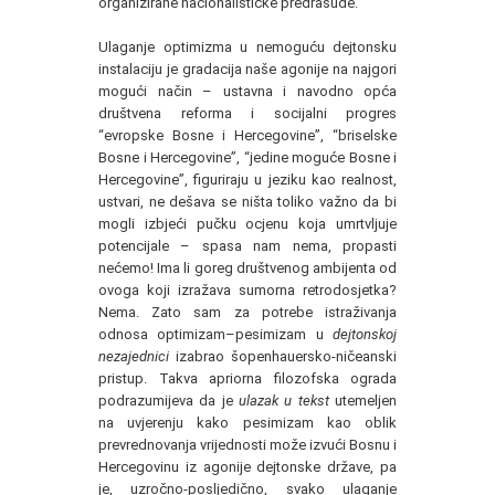
organizirane nacionalističke predrasude.
Ulaganje optimizma u nemoguću dejtonsku
instalaciju je gradacija naše agonije na najgori
mogući način – ustavna i navodno opća
društvena reforma i socijalni progres
“evropske Bosne i Hercegovine”, “briselske
Bosne i Hercegovine”, “jedine moguće Bosne i
Hercegovine”, figuriraju u jeziku kao realnost,
ustvari, ne dešava se ništa toliko važno da bi
mogli izbjeći pučku ocjenu koja umrtvljuje
potencijale – spasa nam nema, propasti
nećemo! Ima li goreg društvenog ambijenta od
ovoga koji izražava sumorna retrodosjetka?
Nema. Zato sam za potrebe istraživanja
odnosa optimizam–pesimizam u
dejtonskoj
nezajednici
izabrao šopenhauersko-ničeanski
pristup. Takva apriorna filozofska ograda
podrazumijeva da je
ulazak u tekst
utemeljen
na uvjerenju kako pesimizam kao oblik
prevrednovanja vrijednosti može izvući Bosnu i
Hercegovinu iz agonije dejtonske države, pa
je, uzročno-posljedično, svako ulaganje