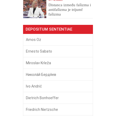
Distanca između fašizma i
antifašizma je trijumf
fašizma
DEPOSITUM SENTENTIAE
Amos Oz
Ernesto Sabato
Miroslav Krleža
Никола́й Бердя́ев
Ivo Andrić
Dietrich Bonhoeffer
Friedrich Nietzsche