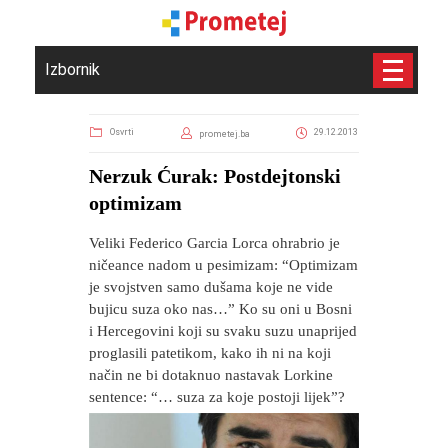
Izbornik
Osvrti
29.12.2013
prometej.ba
Nerzuk Ćurak: Postdejtonski
optimizam
Veliki Federico Garcia Lorca ohrabrio je
ničeance nadom u pesimizam: “Optimizam
je svojstven samo dušama koje ne vide
bujicu suza oko nas…” Ko su oni u Bosni
i Hercegovini koji su svaku suzu unaprijed
proglasili patetikom, kako ih ni na koji
način ne bi dotaknuo nastavak Lorkine
sentence: “… suza za koje postoji lijek”?