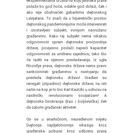
eksperimentalna država na koju jednaka prava
polaže ko god hoće, odakle god dolazi, čak i
ako nije obuhvaćen gabaritima dejtonskog
Levijatana. To znači da u hiperetnički prostor
dejtonskog pandemonijuma može intervenirati
i izostavljeni subjekt, ironijom naoružano
građanstvo. Kako taj subjekt nema nikakvu
odgovornost spram dejtonske proizvodnje
države, povijesno povlači najveći kapacitet
odgovornosti za uništenu zajednicu, tako što
će raditi na njenom prevladavanju. Iz ugla
filozofije prava, dejtonska država nema pravo
sankcionirati građanstvo u nastojanju da
prevlada dejtonsku državu! Građani su
renegati (otpadnici) dejtonske države, na isti
način na koji je to bio Karl Kautzki u odnosu na
nasilnički, revolucionarni socijalizam! A
dejtonska birokracija (kao i boljševička) želi
da zatomi građanski aktivitet.
On se u anarhičnom, neuređenom svijetu
Dejtonije najdjelotvornije iskazuje kroz
građanske pobune: kroz odbranu prava