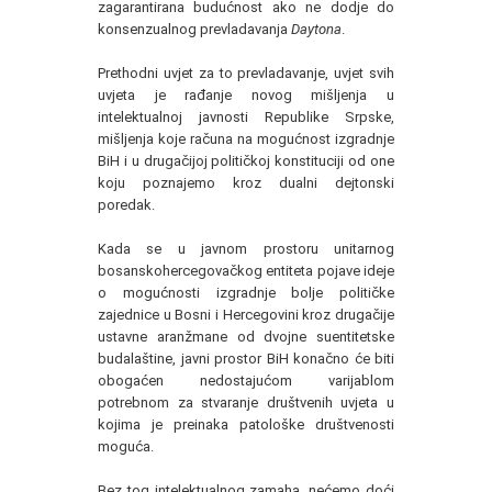
zagarantirana budućnost ako ne dodje do
konsenzualnog prevladavanja
Daytona
.
Prethodni uvjet za to prevladavanje, uvjet svih
uvjeta je rađanje novog mišljenja u
intelektualnoj javnosti Republike Srpske,
mišljenja koje računa na mogućnost izgradnje
BiH i u drugačijoj političkoj konstituciji od one
koju poznajemo kroz dualni dejtonski
poredak.
Kada se u javnom prostoru unitarnog
bosanskohercegovačkog entiteta pojave ideje
o mogućnosti izgradnje bolje političke
zajednice u Bosni i Hercegovini kroz drugačije
ustavne aranžmane od dvojne suentitetske
budalaštine, javni prostor BiH konačno će biti
obogaćen nedostajućom varijablom
potrebnom za stvaranje društvenih uvjeta u
kojima je preinaka patološke društvenosti
moguća.
Bez tog intelektualnog zamaha, nećemo doći