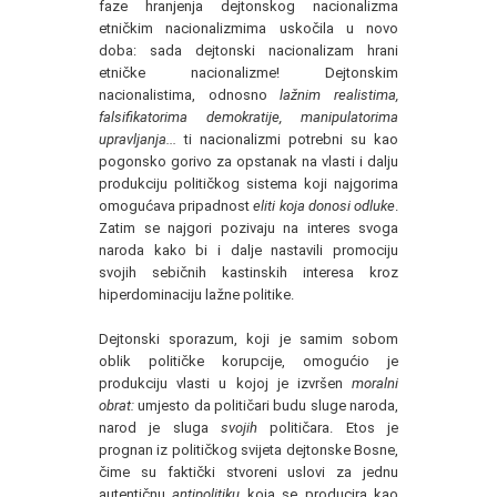
faze hranjenja dejtonskog nacionalizma
etničkim nacionalizmima uskočila u novo
doba: sada dejtonski nacionalizam hrani
etničke nacionalizme! Dejtonskim
nacionalistima, odnosno
lažnim realistima,
falsifikatorima demokratije, manipulatorima
upravljanja...
ti nacionalizmi potrebni su kao
pogonsko gorivo za opstanak na vlasti i dalju
produkciju političkog sistema koji najgorima
omogućava pripadnost
eliti koja donosi odluke
.
Zatim se najgori pozivaju na interes svoga
naroda kako bi i dalje nastavili promociju
svojih sebičnih kastinskih interesa kroz
hiperdominaciju lažne politike.
Dejtonski sporazum, koji je samim sobom
oblik političke korupcije, omogućio je
produkciju vlasti u kojoj je izvršen
moralni
obrat:
umjesto da političari budu sluge naroda,
narod je sluga
svojih
političara. Etos je
prognan iz političkog svijeta dejtonske Bosne,
čime su faktički stvoreni uslovi za jednu
autentičnu
antipolitiku
koja se producira kao