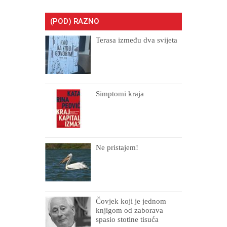
(POD) RAZNO
Terasa između dva svijeta
Simptomi kraja
Ne pristajem!
Čovjek koji je jednom
knjigom od zaborava
spasio stotine tisuća