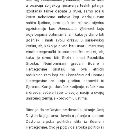
u poziciju zbiljskog rješavanja teških pitanja.
Izostanak takve debate u RS-u, samo ide u
korist nekolicine nitkova koji vladaju svim
našim ljudima, prodajući im njihovu bijednu
egzistenciju kao
Nametnutu Vječnost
koju
boje bojama optimizma: ah, kako je divno biti
Bošnjak i imati svoju državu u sarajevskoj
kotlini, ah, kako je divno biti Hrvat i imati svoj
etnohercegovački kroatocentrični entitet, ah,
kako je divno biti Srbin i imati Republiku
Srpsku. Neinformirani građani Bosne i
Hercegovine pristaju na ovaj etnički
redukcionizam koji će u konačnici od Bosne i
Hercegovine za koju godinu napraviti tri
Sjeverne Koreje: doručak korijenje, ručak kora
s drveća, večera lišće. U svojoj naciji, u svojoj
uništenoj zemlji, s korovom u ustima.
Bitno je da se Dayton ne dovodi u pitanje. Onaj
Dayton koji je prva dovela u pitanje u samom
Daytonu srpska politička elita iz Bosne i
Hercegovine. Ovo je poziv da srpska politička i