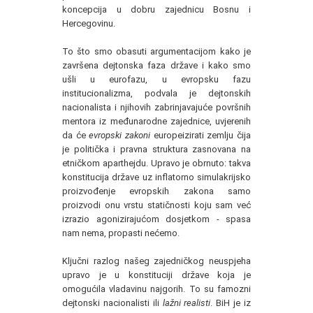
koncepcija u dobru zajednicu Bosnu i
Hercegovinu.
To što smo obasuti argumentacijom kako je
završena dejtonska faza države i kako smo
ušli u eurofazu, u evropsku fazu
institucionalizma, podvala je dejtonskih
nacionalista i njihovih zabrinjavajuće površnih
mentora iz međunarodne zajednice, uvjerenih
da će
evropski zakoni
europeizirati zemlju čija
je politička i pravna struktura zasnovana na
etničkom aparthejdu. Upravo je obrnuto: takva
konstitucija države uz inflatorno simulakrijsko
proizvođenje evropskih zakona samo
proizvodi onu vrstu statičnosti koju sam već
izrazio agonizirajućom dosjetkom - spasa
nam nema, propasti nećemo.
Ključni razlog našeg zajedničkog neuspjeha
upravo je u konstituciji države koja je
omogućila vladavinu najgorih. To su famozni
dejtonski nacionalisti ili
lažni realisti
. BiH je iz