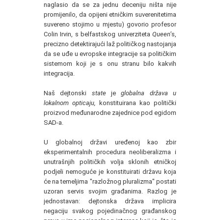
naglasio da se za jednu deceniju ništa nije
promijenilo, da opijeni etničkim suverenitetima
suvereno stojimo u mjestu) govorio profesor
Colin Irvin, s belfastskog univerziteta
Queen
’s,
precizno detektirajući laž političkog nastojanja
da se uđe u evropske integracije sa političkim
sistemom koji je s onu stranu bilo kakvih
integracija.
Naš dejtonski
state
je
globalna država u
lokalnom opticaju,
konstituirana kao politički
proizvod međunarodne zajednice pod egidom
SAD-a.
U globalnoj državi uređenoj kao zbir
eksperimentalnih procedura neoliberalizma i
unutrašnjih političkih volja sklonih etničkoj
podjeli nemoguće je konstituirati državu koja
će na temeljima "razložnog pluralizma" postati
uzoran servis svojim građanima. Razlog je
jednostavan: dejtonska država implicira
negaciju svakog pojedinačnog građanskog