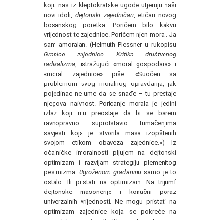
koju nas iz kleptokratske ugode utjeruju naši
novi idoli,
dejtonski zajedničari
, etičari novog
bosanskog poretka. Poričem bilo kakvu
vrijednost te zajednice. Poričem njen moral. Ja
sam amoralan. (Helmuth Plessner u rukopisu
Granice zajednice. Kritika društvenog
radikalizma
, istražujući «moral gospodara» i
«moral zajednice» piše: «Suočen sa
problemom svog moralnog opravdanja, jak
pojedinac ne ume da se snađe – tu prestaje
njegova naivnost. Poricanje morala je jedini
izlaz koji mu preostaje da bi se barem
ravnopravno suprotstavio tumačenjima
savjesti koja je stvorila masa izopštenih
svojom etikom obaveza zajednice.») Iz
očajničke imoralnosti pljujem na dejtonski
optimizam i razvijam strategiju plemenitog
pesimizma.
Ugroženom građaninu
samo je to
ostalo. Ili pristati na optimizam. Na trijumf
dejtonske masonerije i konačni poraz
univerzalnih vrijednosti. Ne mogu pristati na
optimizam zajednice koja se pokreće na