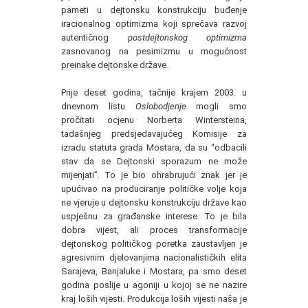
pameti u dejtonsku konstrukciju buđenje
iracionalnog optimizma koji sprečava razvoj
autentičnog
postdejtonskog optimizma
zasnovanog na pesimizmu u mogućnost
preinake dejtonske države.
Prije deset godina, tačnije krajem 2003. u
dnevnom listu
Oslobodjenje
mogli smo
pročitati ocjenu Norberta Wintersteina,
tadašnjeg predsjedavajućeg Komisije za
izradu statuta grada Mostara, da su “odbacili
stav da se Dejtonski sporazum ne može
mijenjati”. To je bio ohrabrujući znak jer je
upućivao na produciranje političke volje koja
ne vjeruje u dejtonsku konstrukciju države kao
uspješnu za građanske interese. To je bila
dobra vijest, ali proces transformacije
dejtonskog političkog poretka zaustavljen je
agresivnim djelovanjima nacionalističkih elita
Sarajeva, Banjaluke i Mostara, pa smo deset
godina poslije u agoniji u kojoj se ne nazire
kraj loših vijesti. Produkcija loših vijesti naša je