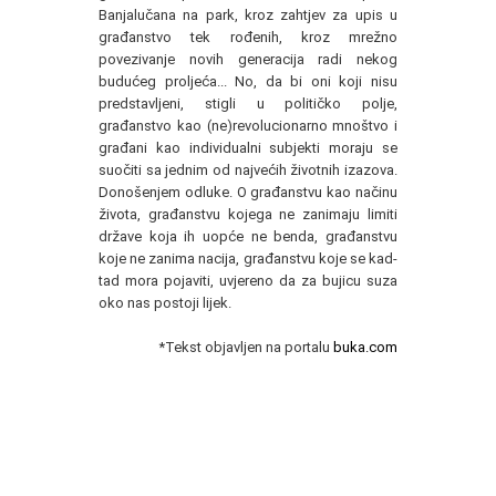
Banjalučana na park, kroz zahtjev za upis u
građanstvo tek rođenih, kroz mrežno
povezivanje novih generacija radi nekog
budućeg proljeća... No, da bi oni koji nisu
predstavljeni, stigli u političko polje,
građanstvo kao (ne)revolucionarno mnoštvo i
građani kao individualni subjekti moraju se
suočiti sa jednim od najvećih životnih izazova.
Donošenjem odluke. O građanstvu kao načinu
života, građanstvu kojega ne zanimaju limiti
države koja ih uopće ne benda, građanstvu
koje ne zanima nacija, građanstvu koje se kad-
tad mora pojaviti, uvjereno da za bujicu suza
oko nas postoji lijek.
*Tekst objavljen na portalu
buka.com