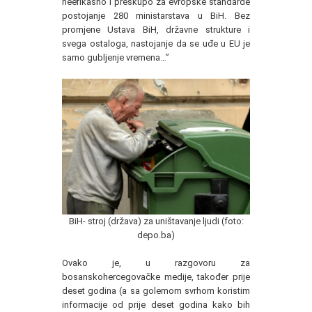
neefikasno i preskupo za evropske standarde
postojanje 280 ministarstava u BiH. Bez
promjene Ustava BiH, državne strukture i
svega ostaloga, nastojanje da se uđe u EU je
samo gubljenje vremena…”
BiH- stroj (država) za uništavanje ljudi (foto:
depo.ba)
Ovako je, u razgovoru za
bosanskohercegovačke medije, također prije
deset godina (a sa golemom svrhom koristim
informacije od prije deset godina kako bih