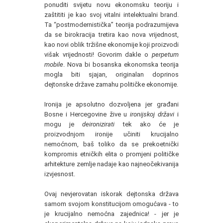
ponuditi svijetu novu ekonomsku teoriju i
zaštititi je kao svoj vitalni intelektualni brand.
Ta “postmodernistička” teorija podrazumijeva
da se birokracija tretira kao nova vrijednost,
kao novi oblik tržišne ekonomije koji proizvodi
višak vrijednosti! Govorim dakle o
perpetum
mobile
. Nova bi bosanska ekonomska teorija
mogla biti sjajan, originalan doprinos
dejtonske države zamahu političke ekonomije.
Ironija je apsolutno dozvoljena jer građani
Bosne i Hercegovine žive u
ironijskoj državi
i
mogu je
deironizirati
tek ako će je
proizvodnjom ironije učiniti krucijalno
nemoćnom, baš toliko da se prekoetnički
kompromis etničkih elita o promjeni političke
arhitekture zemlje nadaje kao najneočekivanija
izvjesnost.
Ovaj nevjerovatan iskorak dejtonska država
samom svojom konstitucijom omogućava - to
je krucijalno nemoćna zajednica! - jer je