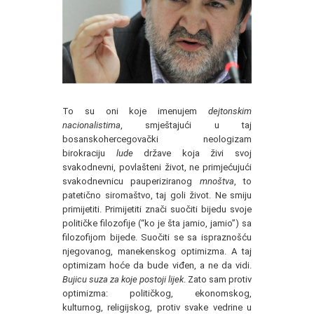
To su oni koje imenujem
dejtonskim
nacionalistima
, smještajući u taj
bosanskohercegovački neologizam
birokraciju
lude
države koja živi svoj
svakodnevni, povlašteni život, ne primjećujući
svakodnevnicu pauperiziranog
mnoštva
, to
patetično siromaštvo, taj goli život. Ne smiju
primijetiti. Primijetiti znači suočiti bijedu svoje
političke filozofije (“ko je šta jamio, jamio”) sa
filozofijom bijede. Suočiti se sa ispraznošću
njegovanog, manekenskog optimizma. A taj
optimizam hoće da bude viđen, a ne da vidi.
Bujicu suza za koje postoji lijek
. Zato sam protiv
optimizma: političkog, ekonomskog,
kulturnog, religijskog, protiv svake vedrine u