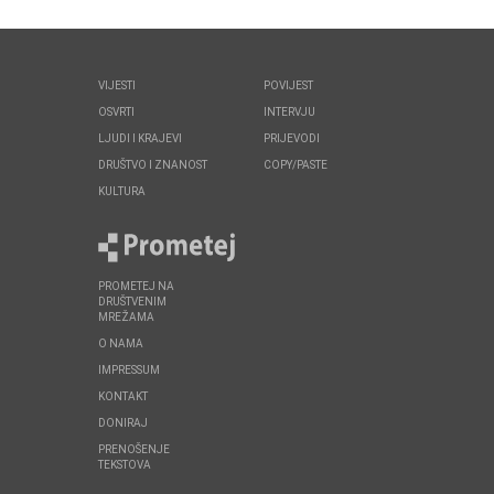
VIJESTI
POVIJEST
OSVRTI
INTERVJU
LJUDI I KRAJEVI
PRIJEVODI
DRUŠTVO I ZNANOST
COPY/PASTE
KULTURA
PROMETEJ NA
DRUŠTVENIM
MREŽAMA
O NAMA
IMPRESSUM
KONTAKT
DONIRAJ
PRENOŠENJE
TEKSTOVA