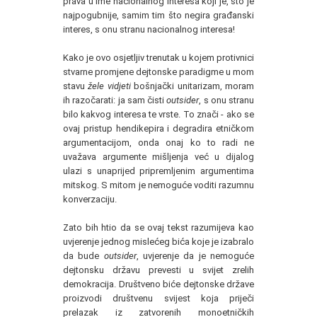
prava u ime nacionalnog interesa koji je, što je
najpogubnije, samim tim što negira građanski
interes, s onu stranu nacionalnog interesa!
Kako je ovo osjetljiv trenutak u kojem protivnici
stvarne promjene dejtonske paradigme u mom
stavu
žele vidjeti
bošnjački unitarizam, moram
ih razočarati: ja sam čisti
outsider
, s onu stranu
bilo kakvog interesa te vrste. To znači - ako se
ovaj pristup hendikepira i degradira etničkom
argumentacijom, onda onaj ko to radi ne
uvažava argumente mišljenja već u dijalog
ulazi s unaprijed pripremljenim argumentima
mitskog. S mitom je nemoguće voditi razumnu
konverzaciju.
Zato bih htio da se ovaj tekst razumijeva kao
uvjerenje jednog mislećeg bića koje je izabralo
da bude
outsider
, uvjerenje da je nemoguće
dejtonsku državu prevesti u svijet zrelih
demokracija. Društveno biće dejtonske države
proizvodi društvenu svijest koja priječi
prelazak iz zatvorenih monoetničkih