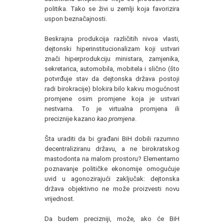
politika. Tako se živi u zemlji koja favorizira
uspon beznačajnosti.
Beskrajna produkcija različitih nivoa vlasti,
dejtonski hiperinstitucionalizam koji ustvari
znači hiperprodukciju ministara, zamjenika,
sekretarica, automobila, mobitela i slično (što
potvrđuje stav da dejtonska država postoji
radi birokracije) blokira bilo kakvu mogućnost
promjene osim promjene koja je ustvari
nestvarna. To je virtualna promjena ili
preciznije kazano
kao promjena
.
Šta uraditi da bi građani BiH dobili razumno
decentraliziranu državu, a ne birokratskog
mastodonta na malom prostoru? Elementarno
poznavanje političke ekonomije omogućuje
uvid u agonozirajući zaključak: dejtonska
država objektivno ne može proizvesti novu
vrijednost.
Da budem precizniji, može, ako će BiH