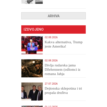
drugih, prokletih i
uništenih
ARHIVA
IZDVOJENO
02.08.2026
Kakva alternativa, Trump
jeste Amerika!
02.08.2026
Divlja rudarska jama
Džehennem (odlomci iz
romana Jahja
Veličanstveni)
27.07.2026
Dejtonska sklepotina i tri
propala društva
01.12.2025